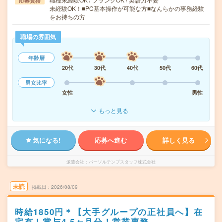
応募資格
未経験OK！■PC基本操作が可能な方■なんらかの事務経験
をお持ちの方
職場の雰囲気
年齢層
20代
30代
40代
50代
60代
男女比率
女性
男性
もっと見る
気になる!
応募へ進む
詳しく見る
派遣会社
パーソルテンプスタッフ株式会社
未読
掲載日
2026/08/09
時給1850円＊【大手グループの正社員へ】在
宅有！賞与4.5ヶ月分！営業事務