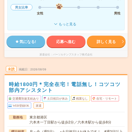
男女比率
女性
男性
もっと見る
気になる!
応募へ進む
詳しく見る
派遣会社
パーソルテンプスタッフ株式会社
未読
掲載日
2026/08/09
時給1800円＊完全在宅！電話無し！コツコツ
部内アシスタント
交通費別途支給あり
土日祝日が休み
残業なし
在宅・リモート
WEB登録OK
派遣
東京都港区
勤務地
六本木一丁目駅から徒歩2分／六本木駅から徒歩8分
月～金（週5日） ※土日祝日はお休みです！ #週3日以上
曜日頻度