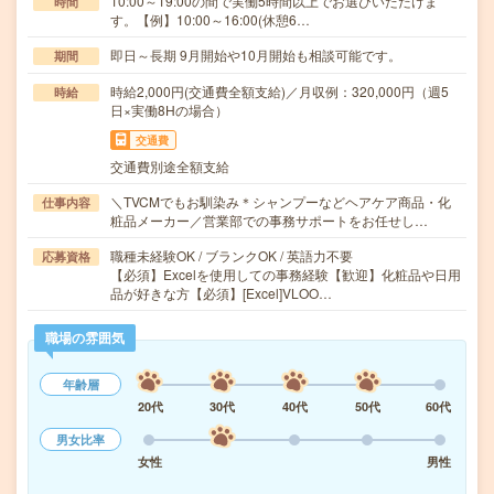
10:00～19:00の間で実働5時間以上でお選びいただけま
時間
す。【例】10:00～16:00(休憩6…
即日～長期 9月開始や10月開始も相談可能です。
期間
時給2,000円(交通費全額支給)／月収例：320,000円（週5
時給
日×実働8Hの場合）
交通費
交通費別途全額支給
＼TVCMでもお馴染み＊シャンプーなどヘアケア商品・化
仕事内容
粧品メーカー／営業部での事務サポートをお任せし…
職種未経験OK / ブランクOK / 英語力不要
応募資格
【必須】Excelを使用しての事務経験【歓迎】化粧品や日用
品が好きな方【必須】[Excel]VLOO…
職場の雰囲気
年齢層
20代
30代
40代
50代
60代
男女比率
女性
男性