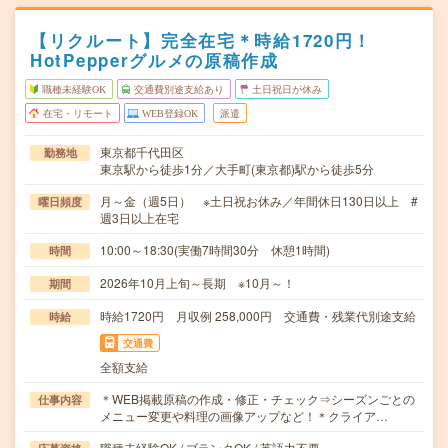
【リクルート】完全在宅＊時給1720円！
HotPepperグルメの原稿作成
職種未経験OK
交通費別途支給あり
土日祝日が休み
在宅・リモート
WEB登録OK
派遣
東京都千代田区
勤務地
東京駅から徒歩1分／大手町(東京都)駅から徒歩5分
月～金（週5日） ※土日祝お休み／年間休日130日以上 #
曜日頻度
週3日以上在宅
10:00～18:30(実働7時間30分 休憩1時間)
時間
2026年10月上旬～長期 ※10月～！
期間
時給1720円 月収例 258,000円 交通費・残業代別途支給
時給
交通費
全額支給
＊WEB掲載原稿の作成・修正・チェック⇒シーズンごとの
仕事内容
メニュー変更や料理の画像アップなど！＊クライア…
職種未経験OK / ブランクOK / 英語力不要