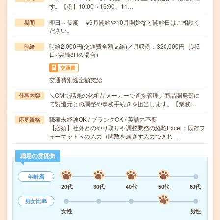
す。【例】10:00～16:00、11…
即日～長期 ※9月開始や10月開始など開始日はご相談く
期間
ださい。
時給2,000円(交通費全額支給)／月収例：320,000円（週5
時給
日×実働8Hの場合）
交通費
交通費別途全額支給
＼CMで話題の化粧品メーカーで進捗管理／商品開発部に
仕事内容
て製造元との調整や事務手続きを担当します。【業務…
職種未経験OK / ブランクOK / 英語力不要
応募資格
【必須】社外とのやり取りや調整業務の経験Excel：既存フ
ォーマットへの入力（関数を崩さず入力できれ…
職場の雰囲気
年齢層
20代
30代
40代
50代
60代
男女比率
女性
男性