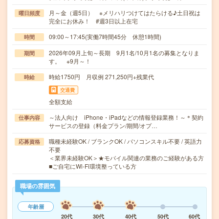
月～金（週5日） ※メリハリつけてはたらける♪土日祝は
曜日頻度
完全にお休み！ #週3日以上在宅
09:00～17:45(実働7時間45分 休憩1時間)
時間
2026年09月上旬～長期 9月1名/10月1名の募集となりま
期間
す。 ※9月～！
時給1750円 月収例 271,250円+残業代
時給
交通費
全額支給
～法人向け iPhone・iPadなどの情報登録業務！～＊契約
仕事内容
サービスの登録（料金プラン/期間/オプ…
職種未経験OK / ブランクOK / パソコンスキル不要 / 英語力
応募資格
不要
＜業界未経験OK＞★モバイル関連の業務のご経験がある方
■ご自宅にWi-Fi環境整っている方
職場の雰囲気
年齢層
20代
30代
40代
50代
60代