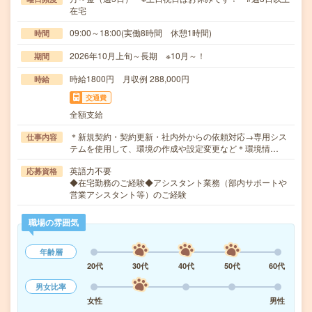
在宅
09:00～18:00(実働8時間 休憩1時間)
時間
2026年10月上旬～長期 ※10月～！
期間
時給1800円 月収例 288,000円
時給
交通費
全額支給
＊新規契約・契約更新・社内外からの依頼対応→専用シス
仕事内容
テムを使用して、環境の作成や設定変更など＊環境情…
英語力不要
応募資格
◆在宅勤務のご経験◆アシスタント業務（部内サポートや
営業アシスタント等）のご経験
職場の雰囲気
年齢層
20代
30代
40代
50代
60代
男女比率
女性
男性