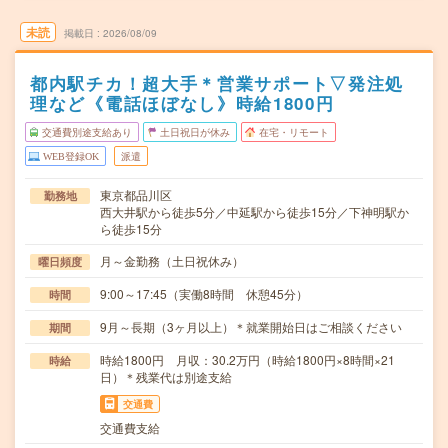
未読
掲載日
2026/08/09
都内駅チカ！超大手＊営業サポート▽発注処
理など《電話ほぼなし》時給1800円
交通費別途支給あり
土日祝日が休み
在宅・リモート
WEB登録OK
派遣
東京都品川区
勤務地
西大井駅から徒歩5分／中延駅から徒歩15分／下神明駅か
ら徒歩15分
月～金勤務（土日祝休み）
曜日頻度
9:00～17:45（実働8時間 休憩45分）
時間
9月～長期（3ヶ月以上）＊就業開始日はご相談ください
期間
時給1800円 月収：30.2万円（時給1800円×8時間×21
時給
日）＊残業代は別途支給
交通費
交通費支給