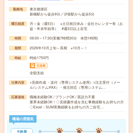
東京都港区
勤務地
新橋駅から徒歩9分／汐留駅から徒歩5分
月～金（週5日） ※土日祝日休み：会社カレンダー有（お
曜日頻度
盆・年末年始等） #週3日以上在宅
09:00～17:30(実働7時間30分 休憩1時間)
時間
2026年10月上旬～長期 ※10月～！
期間
時給1750円
時給
交通費
全額支給
○見積作成 ・送付（専用システム使用）○注文受付（メー
仕事内容
ル/システム/FAX）・発注対応（専用システム…
職種未経験OK / ブランクOK / 英語力不要
応募資格
業界未経験OK！◇見積書作成を含む事務経験をお持ちの方
◇Excel：SUM実務経験をお持ちの方ご自宅…
職場の雰囲気
年齢層