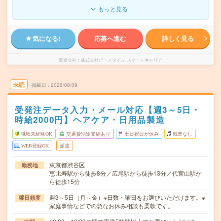
もっと見る
気になる!
応募へ進む
詳しく見る
派遣会社
株式会社ビースタイル スマートキャリア
未読
掲載日
2026/08/09
受発注データ入力・メール対応【週3～5日・
時給2000円】ヘアケア・日用品製造
職種未経験OK
交通費別途支給あり
土日祝日が休み
残業なし
WEB登録OK
派遣
東京都渋谷区
勤務地
恵比寿駅から徒歩8分／広尾駅から徒歩13分／代官山駅か
ら徒歩15分
週3～5日（月～金）※日数・曜日をお選びいただけます。※
曜日頻度
家庭事情などでの急なお休み相談も柔軟です。