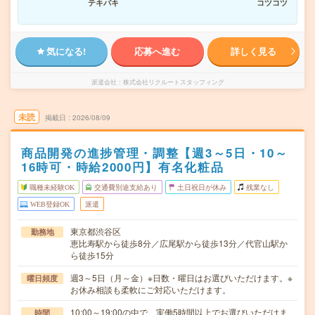
テキパキ
コツコツ
気になる!
応募へ進む
詳しく見る
派遣会社
株式会社リクルートスタッフィング
未読
掲載日
2026/08/09
商品開発の進捗管理・調整【週3～5日・10～
16時可・時給2000円】有名化粧品
職種未経験OK
交通費別途支給あり
土日祝日が休み
残業なし
WEB登録OK
派遣
東京都渋谷区
勤務地
恵比寿駅から徒歩8分／広尾駅から徒歩13分／代官山駅か
ら徒歩15分
週3～5日（月～金）※日数・曜日はお選びいただけます。※
曜日頻度
お休み相談も柔軟にご対応いただけます。
10:00～19:00の中で、実働5時間以上でお選びいただけま
時間