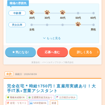
職場の雰囲気
年齢層
20代
30代
40代
50代
60代
男女比率
女性
男性
もっと見る
気になる!
応募へ進む
詳しく見る
派遣会社
パーソルテンプスタッフ株式会社
未読
掲載日
2026/08/09
完全在宅＊時給1750円！直雇用実績あり！大
手IT系×営業アシスタント
職種未経験OK
交通費別途支給あり
土日祝日が休み
在宅・リモート
WEB登録OK
派遣