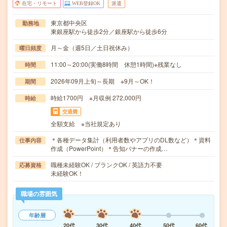
在宅・リモート
WEB登録OK
派遣
東京都中央区
勤務地
東銀座駅から徒歩2分／銀座駅から徒歩6分
月～金（週5日／土日祝休み）
曜日頻度
11:00～20:00(実働8時間 休憩1時間)※残業なし
時間
2026年09月上旬～長期 ※9月～OK！
期間
時給1700円 ※月収例 272,000円
時給
交通費
全額支給 ※当社規定あり
＊各種データ集計（利用者数やアプリのDL数など）＊資料
仕事内容
作成（PowerPoint）＊告知バナーの作成…
職種未経験OK / ブランクOK / 英語力不要
応募資格
未経験OK！
職場の雰囲気
年齢層
20代
30代
40代
50代
60代