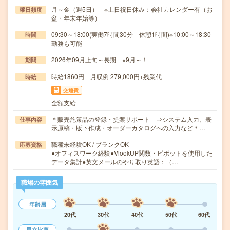
月～金（週5日） ※土日祝日休み：会社カレンダー有（お
曜日頻度
盆・年末年始等）
09:30～18:00(実働7時間30分 休憩1時間)※10:00～18:30
時間
勤務も可能
2026年09月上旬～長期 ※9月～！
期間
時給1860円 月収例 279,000円+残業代
時給
交通費
全額支給
＊販売施策品の登録・提案サポート ⇒システム入力、表
仕事内容
示原稿・版下作成・オーダーカタログへの入力など＊…
職種未経験OK / ブランクOK
応募資格
●オフィスワーク経験●VlookUP関数・ピボットを使用した
データ集計●英文メールのやり取り英語：（…
職場の雰囲気
年齢層
20代
30代
40代
50代
60代
男女比率