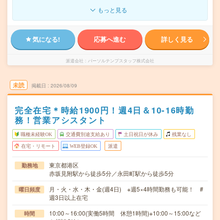
もっと見る
気になる!
応募へ進む
詳しく見る
派遣会社
パーソルテンプスタッフ株式会社
未読
掲載日
2026/08/09
完全在宅＊時給1900円！週4日＆10-16時勤
務！営業アシスタント
職種未経験OK
交通費別途支給あり
土日祝日が休み
残業なし
在宅・リモート
WEB登録OK
派遣
東京都港区
勤務地
赤坂見附駅から徒歩5分／永田町駅から徒歩5分
月・火・水・木・金(週4日) ※週5×4時間勤務も可能！ #
曜日頻度
週3日以上在宅
10:00～16:00(実働5時間 休憩1時間)※10:00～15:00など
時間