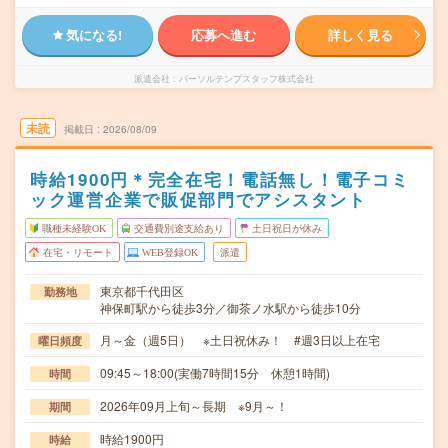
気になる!
応募へ進む
詳しく見る
派遣会社
パーソルテンプスタッフ株式会社
未読
掲載日
2026/08/09
時給1900円＊完全在宅！電話無し！電子コミ
ック運営企業で販促部門でアシスタント
職種未経験OK
交通費別途支給あり
土日祝日が休み
在宅・リモート
WEB登録OK
派遣
東京都千代田区
勤務地
神保町駅から徒歩3分／御茶ノ水駅から徒歩10分
月～金（週5日） ※土日祝休み！ #週3日以上在宅
曜日頻度
09:45～18:00(実働7時間15分 休憩1時間)
時間
2026年09月上旬～長期 ※9月～！
期間
時給1900円
時給