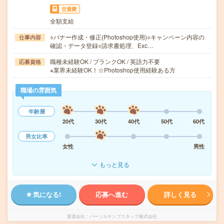
交通費
全額支給
○バナー作成・修正(Photoshop使用)○キャンペーン内容の
仕事内容
確認・データ登録○請求書処理、Exc…
職種未経験OK / ブランクOK / 英語力不要
応募資格
※業界未経験OK！☆Photoshop使用経験ある方
職場の雰囲気
年齢層
20代
30代
40代
50代
60代
男女比率
女性
男性
もっと見る
気になる!
応募へ進む
詳しく見る
派遣会社
パーソルテンプスタッフ株式会社