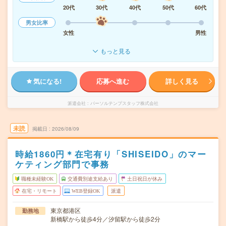
20代
30代
40代
50代
60代
男女比率
女性
男性
もっと見る
気になる!
応募へ進む
詳しく見る
派遣会社
パーソルテンプスタッフ株式会社
未読
掲載日
2026/08/09
時給1860円＊在宅有り「SHISEIDO」のマー
ケティング部門で事務
職種未経験OK
交通費別途支給あり
土日祝日が休み
在宅・リモート
WEB登録OK
派遣
東京都港区
勤務地
新橋駅から徒歩4分／汐留駅から徒歩2分