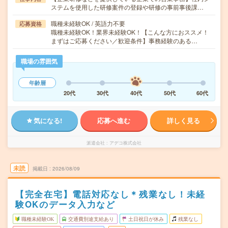
ステムを使用した研修案件の登録や研修の事前事後課…
職種未経験OK / 英語力不要
応募資格
職種未経験OK！業界未経験OK！【こんな方におススメ！
まずはご応募ください／歓迎条件】事務経験のある…
職場の雰囲気
年齢層
20代
30代
40代
50代
60代
気になる!
応募へ進む
詳しく見る
派遣会社
アデコ株式会社
未読
掲載日
2026/08/09
【完全在宅】電話対応なし＊残業なし！未経
験OKのデータ入力など
職種未経験OK
交通費別途支給あり
土日祝日が休み
残業なし