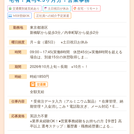
交通費別途支給あり
土日祝日が休み
在宅・リモート
WEB登録OK
正社員への紹介予定派遣
東京都港区
勤務地
新橋駅から徒歩3分／内幸町駅から徒歩2分
月～金（週5日） ※土日祝日お休み
曜日頻度
09:00～17:45(実働8時間 休憩45分)※実働8時間を超える
時間
場合は、別途15分の休憩取得しま…
2026年10月上旬～長期 ※10月～！
期間
時給1850円
時給
交通費
全額支給
＊受発注データ入力（アルミニウム製品）＊在庫管理、納
仕事内容
期管理＊入金消しこみ＊電話取次ぎ、メール対応＊E…
英語力不要
応募資格
※業界未経験OK！●営業事務経験をお持ちの方【学歴】高
卒以上 選考ステップ：履歴書・職務経歴書による…