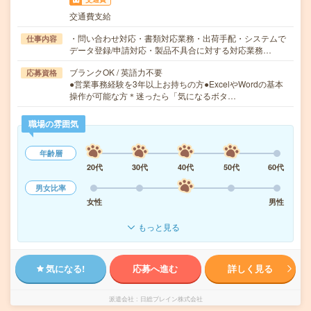
交通費支給
・問い合わせ対応・書類対応業務・出荷手配・システムで
仕事内容
データ登録/申請対応・製品不具合に対する対応業務…
ブランクOK / 英語力不要
応募資格
●営業事務経験を3年以上お持ちの方●ExcelやWordの基本
操作が可能な方＊迷ったら「気になるボタ…
職場の雰囲気
年齢層
20代
30代
40代
50代
60代
男女比率
女性
男性
もっと見る
気になる!
応募へ進む
詳しく見る
派遣会社
日総ブレイン株式会社