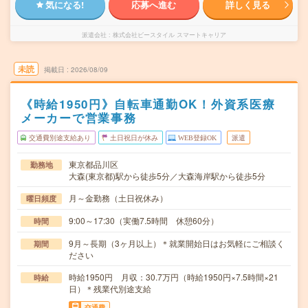
気になる!
応募へ進む
詳しく見る
派遣会社
株式会社ビースタイル スマートキャリア
未読
掲載日
2026/08/09
《時給1950円》自転車通勤OK！外資系医療
メーカーで営業事務
交通費別途支給あり
土日祝日が休み
WEB登録OK
派遣
東京都品川区
勤務地
大森(東京都)駅から徒歩5分／大森海岸駅から徒歩5分
月～金勤務（土日祝休み）
曜日頻度
9:00～17:30（実働7.5時間 休憩60分）
時間
9月～長期（3ヶ月以上）＊就業開始日はお気軽にご相談く
期間
ださい
時給1950円 月収：30.7万円（時給1950円×7.5時間×21
時給
日）＊残業代別途支給
交通費