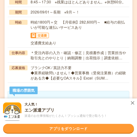
8:45～17:30 ※残業はほとんどありません。※休憩60分。
時間
2026/09/01～長期 ※9月～！
期間
時給1800円＋交 【月収例】282,600円～ ■給与の前払
時給
いが可能な速払いサービスあり
交通費
交通費支給あり
＊受注内容の入力・確認・修正｜見積書作成｜営業担当や
仕事内容
取引先とのやりとり｜納期調整｜出荷指示｜調査依頼…
ブランクOK / 英語力不要
応募資格
◆業界経験問いません！◆営業事務（受発注業務）の経験
がある方◆【必要なOAスキル】Excel（SUM…
職場の雰囲気
年齢層
大人気！
エン派遣アプリ
20代
30代
40代
50代
60代
派遣のお仕事情報がたくさん！プッシュ通知で受け取ろう！
男女比率
女性
男性
アプリをダウンロード
もっと見る