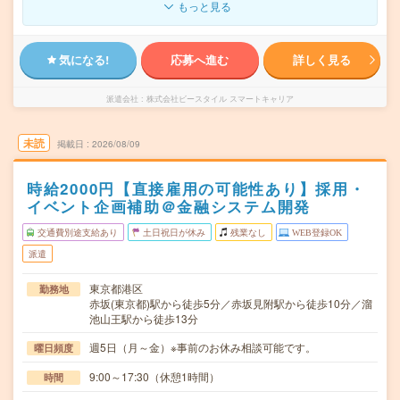
もっと見る
気になる!
応募へ進む
詳しく見る
派遣会社
株式会社ビースタイル スマートキャリア
未読
掲載日
2026/08/09
時給2000円【直接雇用の可能性あり】採用・
イベント企画補助＠金融システム開発
交通費別途支給あり
土日祝日が休み
残業なし
WEB登録OK
派遣
東京都港区
勤務地
赤坂(東京都)駅から徒歩5分／赤坂見附駅から徒歩10分／溜
池山王駅から徒歩13分
週5日（月～金）※事前のお休み相談可能です。
曜日頻度
9:00～17:30（休憩1時間）
時間