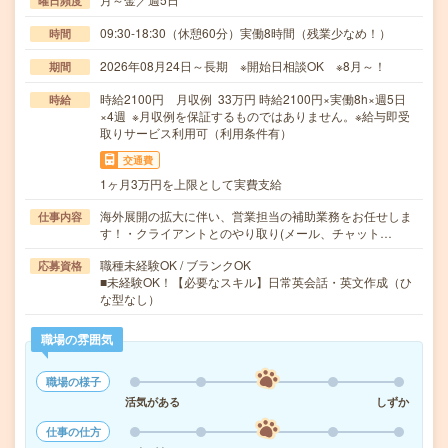
曜日頻度
09:30-18:30（休憩60分）実働8時間（残業少なめ！）
時間
2026年08月24日～長期 ※開始日相談OK ※8月～！
期間
時給2100円 月収例 33万円 時給2100円×実働8h×週5日
時給
×4週 ※月収例を保証するものではありません。※給与即受
取りサービス利用可（利用条件有）
交通費
1ヶ月3万円を上限として実費支給
海外展開の拡大に伴い、営業担当の補助業務をお任せしま
仕事内容
す！・クライアントとのやり取り(メール、チャット…
職種未経験OK / ブランクOK
応募資格
■未経験OK！【必要なスキル】日常英会話・英文作成（ひ
な型なし）
職場の雰囲気
職場の様子
活気がある
しずか
仕事の仕方