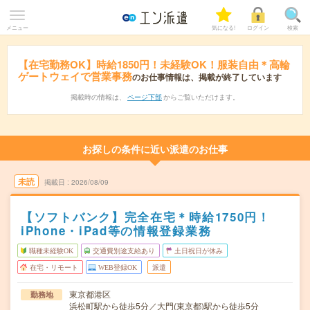
メニュー
気になる!
ログイン
検索
【在宅勤務OK】時給1850円！未経験OK！服装自由＊高輪
ゲートウェイで営業事務
のお仕事情報は、掲載が終了しています
掲載時の情報は、
ページ下部
からご覧いただけます。
お探しの条件に近い派遣のお仕事
未読
掲載日
2026/08/09
【ソフトバンク】完全在宅＊時給1750円！
iPhone・iPad等の情報登録業務
職種未経験OK
交通費別途支給あり
土日祝日が休み
在宅・リモート
WEB登録OK
派遣
東京都港区
勤務地
浜松町駅から徒歩5分／大門(東京都)駅から徒歩5分