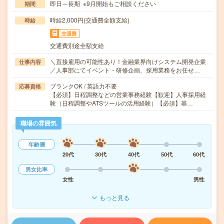
即日～長期 ※9月開始もご相談ください
期間
時給2,000円(交通費全額支給)
時給
交通費
交通費別途全額支給
＼直接雇用の可能性あり！金融業界向けシステム開発企業
仕事内容
／人事部にてイベント・研修企画、採用業務をお任せ…
ブランクOK / 英語力不要
応募資格
【必須】日程調整などの営業事務経験【歓迎】人事採用経
験（日程調整やATSツールの活用経験）【必須】基…
職場の雰囲気
年齢層
20代
30代
40代
50代
60代
男女比率
女性
男性
もっと見る