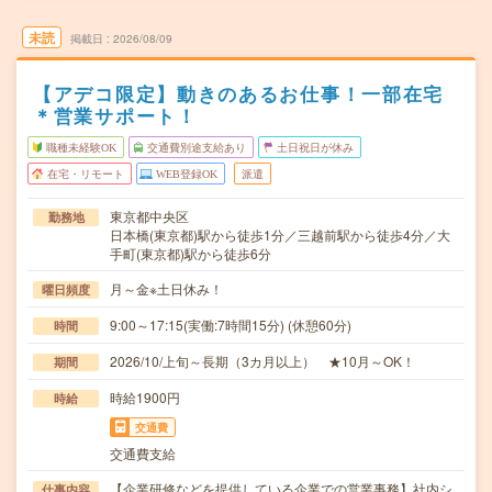
未読
掲載日
2026/08/09
【アデコ限定】動きのあるお仕事！一部在宅
＊営業サポート！
職種未経験OK
交通費別途支給あり
土日祝日が休み
在宅・リモート
WEB登録OK
派遣
東京都中央区
勤務地
日本橋(東京都)駅から徒歩1分／三越前駅から徒歩4分／大
手町(東京都)駅から徒歩6分
月～金※土日休み！
曜日頻度
9:00～17:15(実働:7時間15分) (休憩60分)
時間
2026/10/上旬～長期（3カ月以上） ★10月～OK！
期間
時給1900円
時給
交通費
交通費支給
【企業研修などを提供している企業での営業事務】社内シ
仕事内容