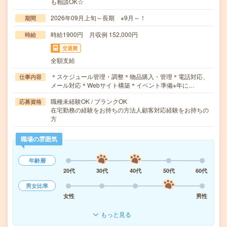
も相談OK☆
2026年09月上旬～長期 ※9月～！
期間
時給1900円 月収例 152,000円
時給
交通費
全額支給
＊スケジュール管理・調整＊物品購入・管理＊電話対応、
仕事内容
メール対応＊Webサイト構築＊イベント準備※年に…
職種未経験OK / ブランクOK
応募資格
在宅勤務の経験をお持ちの方法人顧客対応経験をお持ちの
方
職場の雰囲気
年齢層
20代
30代
40代
50代
60代
男女比率
女性
男性
もっと見る