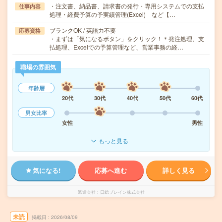
・注文書、納品書、請求書の発行・専用システムでの支払
仕事内容
処理・経費予算の予実績管理(Excel) など【…
ブランクOK / 英語力不要
応募資格
・まずは「気になるボタン」をクリック！＊発注処理、支
払処理、Excelでの予算管理など、営業事務の経…
職場の雰囲気
年齢層
20代
30代
40代
50代
60代
男女比率
女性
男性
もっと見る
気になる!
応募へ進む
詳しく見る
派遣会社
日総ブレイン株式会社
未読
掲載日
2026/08/09