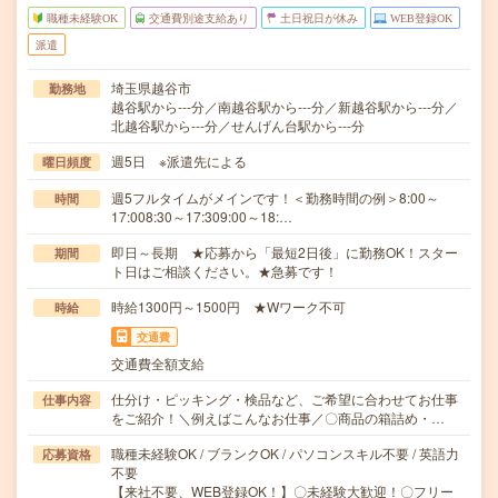
職種未経験OK
交通費別途支給あり
土日祝日が休み
WEB登録OK
派遣
埼玉県越谷市
勤務地
越谷駅から---分／南越谷駅から---分／新越谷駅から---分／
北越谷駅から---分／せんげん台駅から---分
週5日 ※派遣先による
曜日頻度
週5フルタイムがメインです！＜勤務時間の例＞8:00～
時間
17:008:30～17:309:00～18:…
即日～長期 ★応募から「最短2日後」に勤務OK！スター
期間
ト日はご相談ください。★急募です！
時給1300円～1500円 ★Wワーク不可
時給
交通費
交通費全額支給
仕分け・ピッキング・検品など、ご希望に合わせてお仕事
仕事内容
をご紹介！＼例えばこんなお仕事／〇商品の箱詰め・…
職種未経験OK / ブランクOK / パソコンスキル不要 / 英語力
応募資格
不要
【来社不要、WEB登録OK！】〇未経験大歓迎！〇フリー