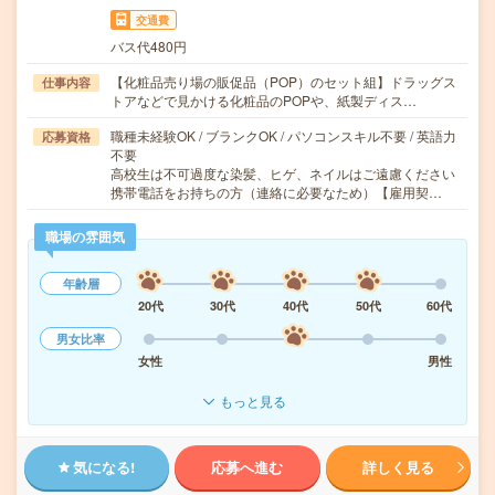
交通費
バス代480円
【化粧品売り場の販促品（POP）のセット組】ドラッグス
仕事内容
トアなどで見かける化粧品のPOPや、紙製ディス…
職種未経験OK / ブランクOK / パソコンスキル不要 / 英語力
応募資格
不要
高校生は不可過度な染髪、ヒゲ、ネイルはご遠慮ください
携帯電話をお持ちの方（連絡に必要なため）【雇用契…
職場の雰囲気
年齢層
20代
30代
40代
50代
60代
男女比率
女性
男性
もっと見る
気になる!
応募へ進む
詳しく見る