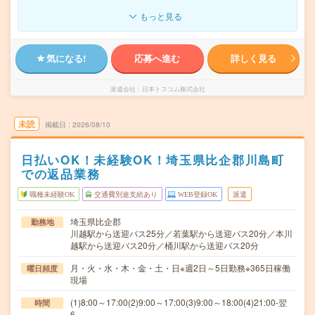
もっと見る
気になる!
応募へ進む
詳しく見る
派遣会社
日本トスコム株式会社
未読
掲載日
2026/08/10
日払いOK！未経験OK！埼玉県比企郡川島町
での返品業務
職種未経験OK
交通費別途支給あり
WEB登録OK
派遣
埼玉県比企郡
勤務地
川越駅から送迎バス25分／若葉駅から送迎バス20分／本川
越駅から送迎バス20分／桶川駅から送迎バス20分
月・火・水・木・金・土・日※週2日～5日勤務※365日稼働
曜日頻度
現場
(1)8:00～17:00(2)9:00～17:00(3)9:00～18:00(4)21:00-翌
時間
6…