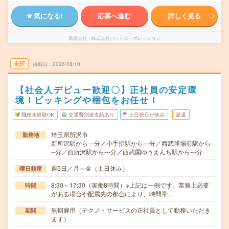
気になる!
応募へ進む
詳しく見る
派遣会社
株式会社パットコーポレーション
未読
掲載日
2026/08/10
【社会人デビュー歓迎〇】正社員の安定環
境！ピッキングや梱包をお任せ！
職種未経験OK
交通費別途支給あり
土日祝日が休み
派遣
埼玉県所沢市
勤務地
新所沢駅から---分／小手指駅から---分／西武球場前駅から-
--分／西所沢駅から---分／西武園ゆうえんち駅から---分
週5日／月～金（土日休み）
曜日頻度
8:30～17:30（実働8時間）※上記は一例です。業務上必要
時間
がある場合や配属先の都合により、時間帯…
無期雇用（テクノ・サービスの正社員として勤務いただき
期間
ます）