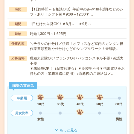
【1日3時間～も相談OK!】午前中のみや18時以降などのシ
時間
フトあり！シフト例▼9:00～12:00▼…
1日だけの単発OK！＃8月～ ＃9月～
期間
時給1,300円～1,625円
時給
＼チラシの仕分け／快適！オフィスなど室内のカンタン軽
仕事内容
作業書類整理や仕分けなどのシンプルワーク！未経験…
職種未経験OK / ブランクOK / パソコンスキル不要 / 英語力
応募資格
不要
▼未経験OK！（副業歓迎☆）▼高校生不可▼携帯電話をお
持ちの方（業務連絡に使用）※応募後のご連絡はメ…
職場の雰囲気
年齢層
20代
30代
40代
50代
60代
男女比率
女性
男性
もっと見る