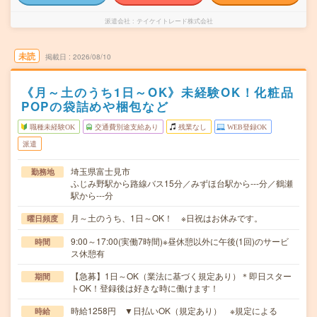
派遣会社
テイケイトレード株式会社
未読
掲載日
2026/08/10
《月～土のうち1日～OK》未経験OK！化粧品
POPの袋詰めや梱包など
職種未経験OK
交通費別途支給あり
残業なし
WEB登録OK
派遣
埼玉県富士見市
勤務地
ふじみ野駅から路線バス15分／みずほ台駅から---分／鶴瀬
駅から---分
月～土のうち、1日～OK！ ※日祝はお休みです。
曜日頻度
9:00～17:00(実働7時間)※昼休憩以外に午後(1回)のサービ
時間
ス休憩有
【急募】1日～OK（業法に基づく規定あり）＊即日スター
期間
トOK！登録後は好きな時に働けます！
時給1258円 ▼日払いOK（規定あり） ※規定による
時給