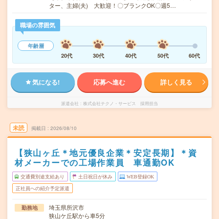
ター、主婦(夫) 大歓迎！〇ブランクOK〇週5…
職場の雰囲気
年齢層
20代
30代
40代
50代
60代
気になる!
応募へ進む
詳しく見る
派遣会社
株式会社テクノ・サービス 採用担当
未読
掲載日
2026/08/10
【狭山ヶ丘＊地元優良企業＊安定長期】＊資
材メーカーでの工場作業員 車通勤OK
交通費別途支給あり
土日祝日が休み
WEB登録OK
正社員への紹介予定派遣
埼玉県所沢市
勤務地
狭山ケ丘駅から車5分