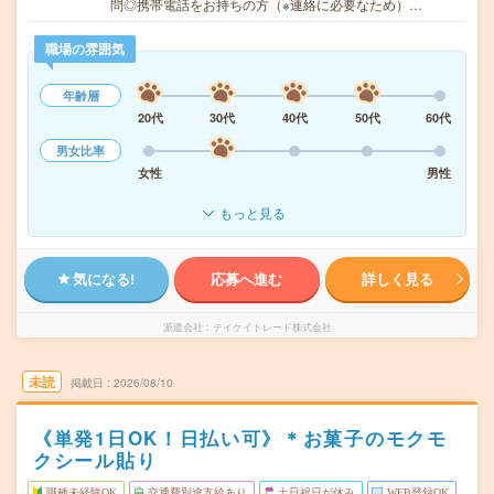
問◎携帯電話をお持ちの方（※連絡に必要なため）…
職場の雰囲気
年齢層
20代
30代
40代
50代
60代
男女比率
女性
男性
もっと見る
気になる!
応募へ進む
詳しく見る
派遣会社
テイケイトレード株式会社
未読
掲載日
2026/08/10
《単発1日OK！日払い可》＊お菓子のモクモ
クシール貼り
職種未経験OK
交通費別途支給あり
土日祝日が休み
WEB登録OK