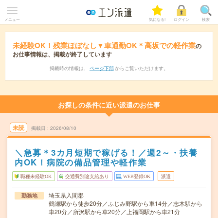
メニュー
気になる!
ログイン
検索
未経験OK！残業ほぼなし▼車通勤OK＊高坂での軽作業
の
お仕事情報は、掲載が終了しています
掲載時の情報は、
ページ下部
からご覧いただけます。
お探しの条件に近い派遣のお仕事
未読
掲載日
2026/08/10
＼急募＊3カ月短期で稼げる！／週2～・扶養
内OK！病院の備品管理や軽作業
職種未経験OK
交通費別途支給あり
WEB登録OK
派遣
埼玉県入間郡
勤務地
鶴瀬駅から徒歩20分／ふじみ野駅から車14分／志木駅から
車20分／所沢駅から車20分／上福岡駅から車21分