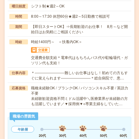
シフト制★週2～OK
曜日頻度
8:00～17:30 休憩60分★週2～5日勤務で相談可
時間
【即日スタートOK】⇒長期歓迎のお仕事！ 8月～など開
期間
始日はお気軽にご相談ください
時給1400円～ ＜扶養内OK＞
時給
交通費
交通費全額支給＊電車代はもちろんバス代や駐輪場代・ガ
ソリン代も支給！
＊――――――――難しいお仕事はなし！初めての方もす
仕事内容
ぐに覚えられます――――――――＊総合病院で、患…
職種未経験OK / ブランクOK / パソコンスキル不要 / 英語力
応募資格
不要
未経験歓迎資格不問ミドル活躍中＼医療業界が未経験の方
も活躍しています／▼採用例▼○専業主婦をしていた…
職場の雰囲気
年齢層
20代
30代
40代
50代
60代