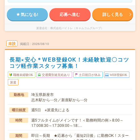
気になる!
応募へ進む
詳しく見る
派遣会社
株式会社バイトレ（キャムコムグループ）
未読
掲載日
2026/08/10
長期×安心＊WEB登録OK！未経験歓迎〇コツ
コツ軽作業スタッフ募集！
職種未経験OK
交通費別途支給あり
土日祝日が休み
WEB登録OK
派遣
埼玉県新座市
勤務地
志木駅から---分／新座駅から---分
週5日 ※派遣先による
曜日頻度
週5フルタイムがメインです！＜勤務時間の例＞8:00～
時間
17:008:30～17:309:00～18:…
即日～長期 ★応募から「最短2日後」に勤務OK！スター
期間