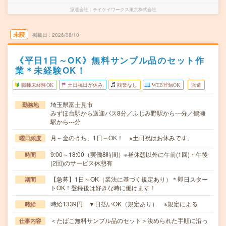
派遣会社
テイケイワークス東京株式会社
未読
掲載日
2026/08/10
《平日1日～OK》無料サンプル品のセット作
業＊未経験OK！
職種未経験OK
土日祝日が休み
残業なし
WEB登録OK
派遣
埼玉県富士見市
勤務地
みずほ台駅から送迎バス8分／ふじみ野駅から---分／鶴瀬
駅から---分
月～金のうち、1日～OK！ ※土日祝はお休みです。
曜日頻度
9:00～18:00（実働8時間）※昼休憩以外に午前(1回)・午後
時間
(2回)のサービス休憩有
【急募】1日～OK（業法に基づく規定あり）＊即日スター
期間
トOK！登録後は好きな時に働けます！
時給1339円 ▼日払いOK（規定あり） ※規定による
時給
＜たばこ無料サンプル品のセット＞決められた手順に沿っ
仕事内容