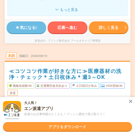
もっと見る
気になる!
応募へ進む
詳しく見る
派遣会社
アイング株式会社 アール＆キャリア事業部
未読
掲載日
2026/08/10
≪コツコツ作業が好きな方に≫医療器材の洗
浄・チェック＊土日祝休み＊週3～OK
職種未経験OK
交通費別途支給あり
土日祝日が休み
WEB登録OK
派遣
大人気！
埼玉県春日部市
勤務地
エン派遣アプリ
一ノ割駅から車6分／春日部駅からバス10分／武里駅から
派遣のお仕事情報がたくさん！プッシュ通知で受け取ろう！
車9分／北春日部駅から車14分
月～金（週3～OK）
曜日頻度
アプリをダウンロード
【平日】10:00～19:00 休憩60分※週3日勤務の場合も社会
時間