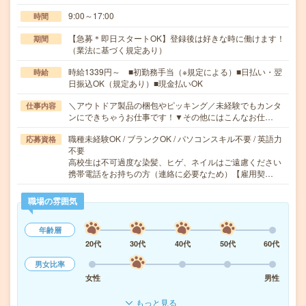
9:00～17:00
時間
【急募＊即日スタートOK】登録後は好きな時に働けます！
期間
（業法に基づく規定あり）
時給1339円～ ■初勤務手当（※規定による）■日払い・翌
時給
日振込OK（規定あり）■現金払いOK
＼アウトドア製品の梱包やピッキング／未経験でもカンタ
仕事内容
ンにできちゃうお仕事です！▼その他にはこんなお仕…
職種未経験OK / ブランクOK / パソコンスキル不要 / 英語力
応募資格
不要
高校生は不可過度な染髪、ヒゲ、ネイルはご遠慮ください
携帯電話をお持ちの方（連絡に必要なため）【雇用契…
職場の雰囲気
年齢層
20代
30代
40代
50代
60代
男女比率
女性
男性
もっと見る