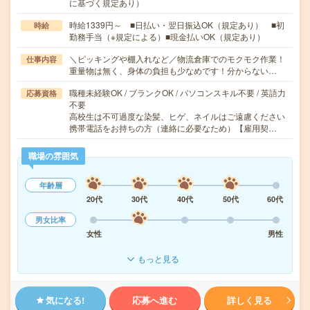
に基づく規定あり）
時給1339円～ ■日払い・翌日振込OK（規定あり） ■初
時給
勤務手当（※規定による）■現金払いOK（規定あり）
＼ピッキングや棚入れなど／物流倉庫でのモクモク作業！
仕事内容
重量物は無く、身体の負担も少なめです！分からない…
職種未経験OK / ブランクOK / パソコンスキル不要 / 英語力
応募資格
不要
高校生は不可過度な染髪、ヒゲ、ネイルはご遠慮ください
携帯電話をお持ちの方（連絡に必要なため）【雇用契…
職場の雰囲気
年齢層
20代
30代
40代
50代
60代
男女比率
女性
男性
もっと見る
気になる!
応募へ進む
詳しく見る