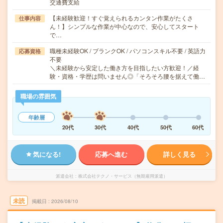
交通費支給
【未経験歓迎！すぐ覚えられるカンタン作業がたくさ
仕事内容
ん！】シンプルな作業が中心なので、安心してスタート
で…
職種未経験OK / ブランクOK / パソコンスキル不要 / 英語力
応募資格
不要
＼未経験から安定した働き方を目指したい方歓迎！／経
験・資格・学歴は問いません◎「そろそろ腰を据えて働…
職場の雰囲気
年齢層
20代
30代
40代
50代
60代
気になる!
応募へ進む
詳しく見る
派遣会社
株式会社テクノ・サービス（無期雇用派遣）
未読
掲載日
2026/08/10