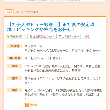
未読
掲載日
2026/08/10
【社会人デビュー歓迎〇】正社員の安定環
境！ピッキングや梱包をお任せ！
職種未経験OK
交通費別途支給あり
土日祝日が休み
派遣
埼玉県本庄市
勤務地
本庄駅から---分／児玉駅から---分／本庄早稲田駅から---分
週5日／月～金（土日休み）
曜日頻度
8:30～17:30（実働8時間）※上記は一例です。業務上必要
時間
がある場合や配属先の都合により、時間帯…
無期雇用（テクノ・サービスの正社員として勤務いただき
期間
ます）
月給21万円～26万円 ★配属先が変更となった際の待機期
時給
間も給与が発生！ ※給与は経験などを考慮して決定しま
す
交通費