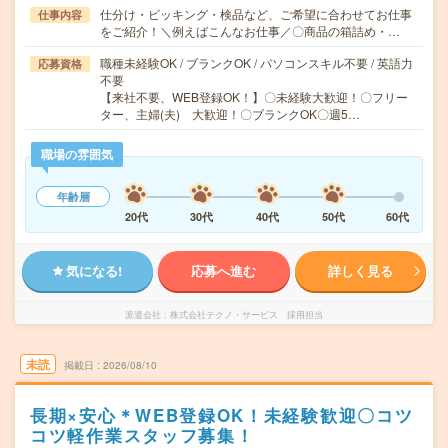
仕分け・ピッキング・検品など、ご希望に合わせてお仕事
仕事内容
をご紹介！＼例えばこんなお仕事／〇商品の箱詰め・…
職種未経験OK / ブランクOK / パソコンスキル不要 / 英語力
応募資格
不要
【来社不要、WEB登録OK！】〇未経験大歓迎！〇フリー
ター、主婦(夫) 大歓迎！〇ブランクOK〇週5…
職場の雰囲気
年齢層
20代
30代
40代
50代
60代
気になる!
応募へ進む
詳しく見る
派遣会社
株式会社テクノ・サービス 採用担当
未読
掲載日
2026/08/10
長期×安心＊WEB登録OK！未経験歓迎〇コツ
コツ軽作業スタッフ募集！