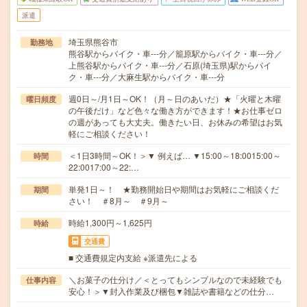
派遣
埼玉県熊谷市
勤務地
熊谷駅からバイク・車---分／籠原駅からバイク・車---分／
上熊谷駅からバイク・車---分／石原(埼玉県)駅からバイ
ク・車---分／大麻生駅からバイク・車---分
週0日～/月1日～OK！（月～日のあいだ）★「火曜と木曜
曜日頻度
の午後だけ」など色々な働き方ができます！★お仕事ゼロ
の週があっても大丈夫。働きたい日、お休みの希望はお気
軽にご相談ください！
＜1日3時間～OK！＞▼ 例えば… ▼15:00～18:0015:00～
時間
22:0017:00～22:…
単発1日～！ ★勤務開始日や期間はお気軽にご相談くだ
期間
さい！ ＃8月～ ＃9月～
時給1,300円～1,625円
時給
交通費
■ 交通費規定内支給 ※派遣先による
＼お菓子の仕分け／＜とってもシンプルなので未経験でも
仕事内容
安心！＞▼封入作業及び梱包▼雑誌や書籍などの仕分…