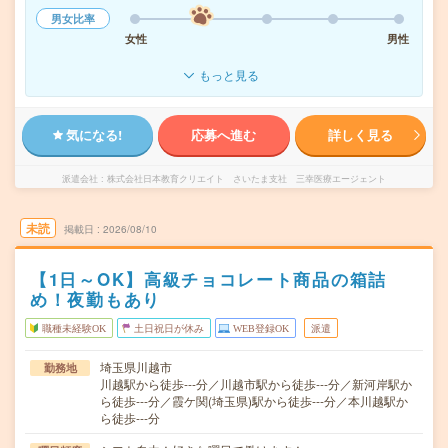
男女比率
女性
男性
もっと見る
気になる!
応募へ進む
詳しく見る
派遣会社
株式会社日本教育クリエイト さいたま支社 三幸医療エージェント
未読
掲載日
2026/08/10
【1日～OK】高級チョコレート商品の箱詰
め！夜勤もあり
職種未経験OK
土日祝日が休み
WEB登録OK
派遣
埼玉県川越市
勤務地
川越駅から徒歩---分／川越市駅から徒歩---分／新河岸駅か
ら徒歩---分／霞ケ関(埼玉県)駅から徒歩---分／本川越駅か
ら徒歩---分