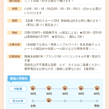
シフト自由！好きな曜日で働けます！
曜日頻度
(1)09：00～18：00(2)20：00～29：00(1)・(2)からお選び
時間
いただけます
【急募＊即日スタートOK】登録後は好きな時に働けます！
期間
（業法に基づく規定あり）
日勤1258円＋初勤務手当（※規定による）★22:00～翌5:00
時給
は夜勤時給1573円 ★翌日払い・週払いOK！
《未経験でも安心！簡単シンプルワーク》有名高級チョコ
仕事内容
レートの箱詰めや包装シール貼りなどの簡単作業！＜…
職種未経験OK / ブランクOK / パソコンスキル不要 / 英語力
応募資格
不要
高校生は不可過度な染髪、ヒゲ、ネイルはご遠慮ください
携帯電話をお持ちの方（連絡に必要なため）【雇用契…
職場の雰囲気
年齢層
20代
30代
40代
50代
60代
男女比率
女性
男性