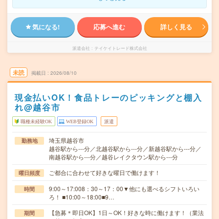
気になる!
応募へ進む
詳しく見る
派遣会社
テイケイトレード株式会社
未読
掲載日
2026/08/10
現金払いOK！食品トレーのピッキングと棚入
れ@越谷市
職種未経験OK
WEB登録OK
派遣
埼玉県越谷市
勤務地
越谷駅から---分／北越谷駅から---分／新越谷駅から---分／
南越谷駅から---分／越谷レイクタウン駅から---分
ご都合に合わせて好きな曜日で働けます！
曜日頻度
9:00～17:008：30～17：00▼他にも選べるシフトいろい
時間
ろ！ ■10:00～18:00■9…
【急募＊即日OK】1日～OK！好きな時に働けます！（業法
期間