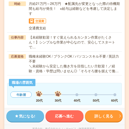
月給21万円～26万円 ★配属先が変更となった際の待機期
時給
間も給与が発生！ ※給与は経験などを考慮して決定しま
す
交通費
交通費支給
【未経験歓迎！すぐ覚えられるカンタン作業がたくさ
仕事内容
ん！】シンプルな作業が中心なので、安心してスタート
で…
職種未経験OK / ブランクOK / パソコンスキル不要 / 英語力
応募資格
不要
＼未経験から安定した働き方を目指したい方歓迎！／経
験・資格・学歴は問いません◎「そろそろ腰を据えて働…
職場の雰囲気
年齢層
20代
30代
40代
50代
60代
気になる!
応募へ進む
詳しく見る
派遣会社
株式会社テクノ・サービス（無期雇用派遣）