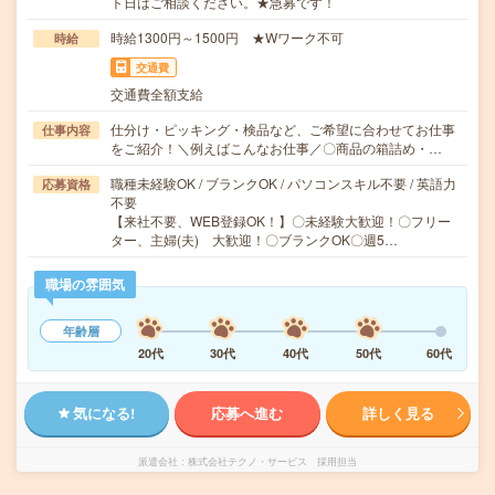
ト日はご相談ください。★急募です！
時給1300円～1500円 ★Wワーク不可
時給
交通費
交通費全額支給
仕分け・ピッキング・検品など、ご希望に合わせてお仕事
仕事内容
をご紹介！＼例えばこんなお仕事／〇商品の箱詰め・…
職種未経験OK / ブランクOK / パソコンスキル不要 / 英語力
応募資格
不要
【来社不要、WEB登録OK！】〇未経験大歓迎！〇フリー
ター、主婦(夫) 大歓迎！〇ブランクOK〇週5…
職場の雰囲気
年齢層
20代
30代
40代
50代
60代
気になる!
応募へ進む
詳しく見る
派遣会社
株式会社テクノ・サービス 採用担当