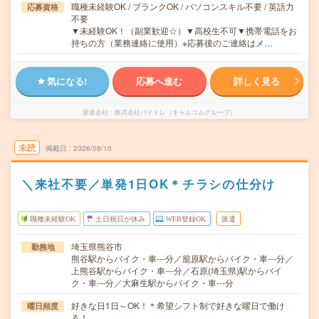
職種未経験OK / ブランクOK / パソコンスキル不要 / 英語力
応募資格
不要
▼未経験OK！（副業歓迎☆）▼高校生不可▼携帯電話をお
持ちの方（業務連絡に使用）※応募後のご連絡はメ…
気になる!
応募へ進む
詳しく見る
派遣会社
株式会社バイトレ（キャムコムグループ）
未読
掲載日
2026/08/10
＼来社不要／単発1日OK＊チラシの仕分け
職種未経験OK
土日祝日が休み
WEB登録OK
派遣
埼玉県熊谷市
勤務地
熊谷駅からバイク・車---分／籠原駅からバイク・車---分／
上熊谷駅からバイク・車---分／石原(埼玉県)駅からバイ
ク・車---分／大麻生駅からバイク・車---分
好きな日1日～OK！＊希望シフト制で好きな曜日で働け
曜日頻度
る！