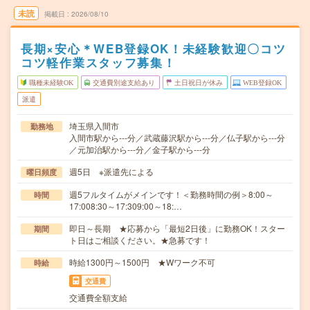
未読
掲載日
2026/08/10
長期×安心＊WEB登録OK！未経験歓迎〇コツ
コツ軽作業スタッフ募集！
職種未経験OK
交通費別途支給あり
土日祝日が休み
WEB登録OK
派遣
埼玉県入間市
勤務地
入間市駅から---分／武蔵藤沢駅から---分／仏子駅から---分
／元加治駅から---分／金子駅から---分
週5日 ※派遣先による
曜日頻度
週5フルタイムがメインです！＜勤務時間の例＞8:00～
時間
17:008:30～17:309:00～18:…
即日～長期 ★応募から「最短2日後」に勤務OK！スター
期間
ト日はご相談ください。★急募です！
時給1300円～1500円 ★Wワーク不可
時給
交通費
交通費全額支給