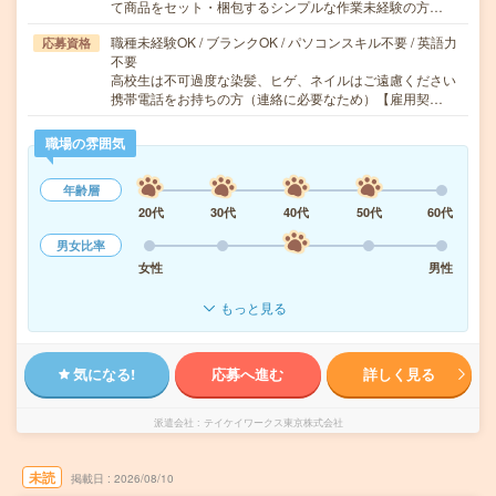
て商品をセット・梱包するシンプルな作業未経験の方…
職種未経験OK / ブランクOK / パソコンスキル不要 / 英語力
応募資格
不要
高校生は不可過度な染髪、ヒゲ、ネイルはご遠慮ください
携帯電話をお持ちの方（連絡に必要なため）【雇用契…
職場の雰囲気
年齢層
20代
30代
40代
50代
60代
男女比率
女性
男性
もっと見る
気になる!
応募へ進む
詳しく見る
派遣会社
テイケイワークス東京株式会社
未読
掲載日
2026/08/10