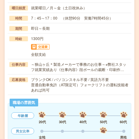
就業曜日／月～金（土日祝休み）
曜日頻度
7：45～17：00 （休憩90分 実働7時間45分）
時間
即日～長期
期間
1300円
時給
交通費
全額支給
～狭山ヶ丘＊製造メーカーで事務のお仕事～※弊社スタッ
仕事内容
フ就業実績あり《仕事内容》段ボールの裁断・印刷作…
ブランクOK / パソコンスキル不要 / 英語力不要
応募資格
普通自動車免許（AT限定可）フォークリフトの運転技能者
あれば尚可
職場の雰囲気
年齢層
20代
30代
40代
50代
60代
男女比率
女性
男性