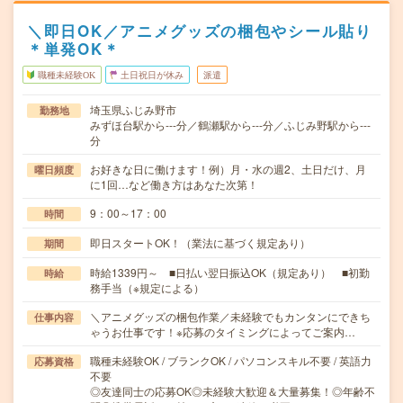
＼即日OK／アニメグッズの梱包やシール貼り
＊単発OK＊
職種未経験OK
土日祝日が休み
派遣
埼玉県ふじみ野市
勤務地
みずほ台駅から---分／鶴瀬駅から---分／ふじみ野駅から---
分
お好きな日に働けます！例）月・水の週2、土日だけ、月
曜日頻度
に1回…など働き方はあなた次第！
9：00～17：00
時間
即日スタートOK！（業法に基づく規定あり）
期間
時給1339円～ ■日払い翌日振込OK（規定あり） ■初勤
時給
務手当（※規定による）
＼アニメグッズの梱包作業／未経験でもカンタンにできち
仕事内容
ゃうお仕事です！※応募のタイミングによってご案内…
職種未経験OK / ブランクOK / パソコンスキル不要 / 英語力
応募資格
不要
◎友達同士の応募OK◎未経験大歓迎＆大量募集！◎年齢不