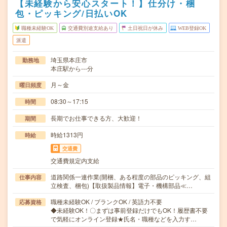
【未経験から安心スタート！】仕分け・梱
包・ピッキング/日払いOK
職種未経験OK
交通費別途支給あり
土日祝日が休み
WEB登録OK
派遣
埼玉県本庄市
勤務地
本庄駅から---分
月～金
曜日頻度
08:30～17:15
時間
長期でお仕事できる方、大歓迎！
期間
時給1313円
時給
交通費
交通費規定内支給
道路関係一連作業(開梱、ある程度の部品のピッキング、組
仕事内容
立検査、梱包)【取扱製品情報】電子・機構部品≪…
職種未経験OK / ブランクOK / 英語力不要
応募資格
◆未経験OK！〇まずは事前登録だけでもOK！履歴書不要
で気軽にオンライン登録★氏名・職種などを入力す…