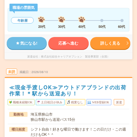
職場の雰囲気
年齢層
20代
30代
40代
50代
60代
気になる!
応募へ進む
詳しく見る
派遣会社
株式会社綜合キャリアオプション 製造事業部（全国）
未読
掲載日
2026/08/10
≪現金手渡しOK≫アウトドアブランドの出荷
作業！＊駅から送迎あり！
職種未経験OK
土日祝日が休み
残業なし
WEB登録OK
派遣
埼玉県狭山市
勤務地
狭山市駅から送迎バス15分
シフト自由！好きな曜日で働けます！この日だけ・この週
曜日頻度
だけもOK＾＾