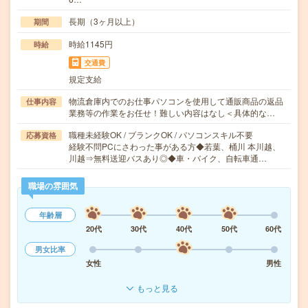
長期（3ヶ月以上）
期間
時給1145円
時給
交通費
規定支給
物流倉庫内でのお仕事パソコンを使用して通販商品の返品
仕事内容
業務等の作業をお任せ！難しい内容はなし＜具体的な…
職種未経験OK / ブランクOK / パソコンスキル不要
応募資格
経験不問PCにさわった事がある方◆若葉、桶川 本川越、
川越⇒無料送迎バスあり◎◆車・バイク、自転車通…
職場の雰囲気
年齢層
20代
30代
40代
50代
60代
男女比率
女性
男性
もっと見る