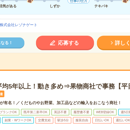
仕事の仕方
活気がある
しずか
テキパキ
株式会社レゾナゲート
応募する
詳し
になる！
平均5年以上！動き多め⇒果物商社で事務【平
遣
が有名！／くだものやお野菜、加工品などの輸入をおこなう商社！
ブランクOK
既卒第二新卒OK
英語不要
履歴書不要
WEB登録OK
週5日
副業・WワークOK
交費支給
駅歩5分
服装自由
日払いOK
週払いOK