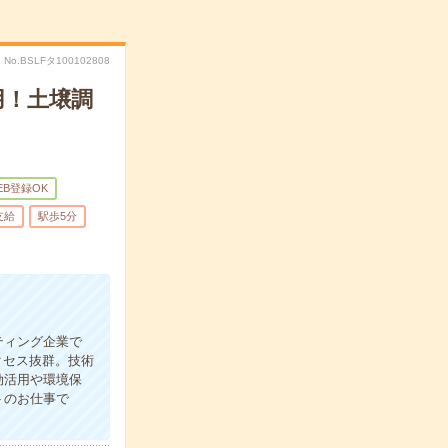
No.BSLFタ100102808
用！土壌調
EB登録OK
支給
駅歩5分
ティング企業で
クセス抜群。技術
効活用や環境保
トのお仕事で