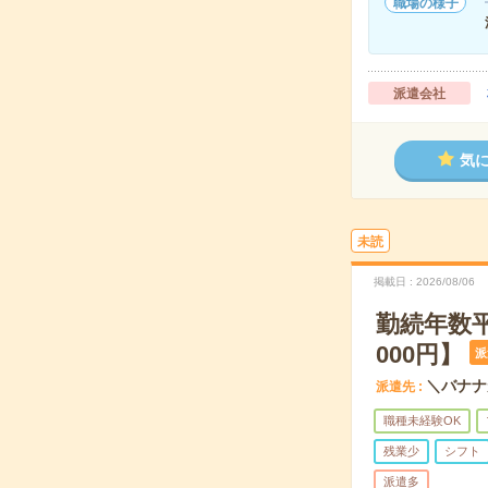
職場の様子
派遣会社
気
未読
掲載日
2026/08/06
勤続年数
000円】
派
＼バナナ
派遣先
職種未経験OK
残業少
シフト
派遣多