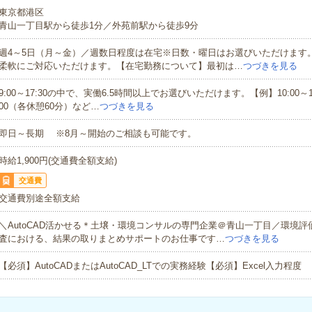
東京都港区
青山一丁目駅から徒歩1分／外苑前駅から徒歩9分
週4～5日（月～金）／週数日程度は在宅※日数・曜日はお選びいただけます
柔軟にご対応いただけます。【在宅勤務について】最初は…
つづきを見る
9:00～17:30の中で、実働6.5時間以上でお選びいただけます。【例】10:00～17:
00（各休憩60分）など…
つづきを見る
即日～長期 ※8月～開始のご相談も可能です。
時給1,900円(交通費全額支給)
交通費
交通費別途全額支給
＼AutoCAD活かせる＊土壌・環境コンサルの専門企業＠青山一丁目／環境
査における、結果の取りまとめサポートのお仕事です…
つづきを見る
【必須】AutoCADまたはAutoCAD_LTでの実務経験【必須】Excel入力程度