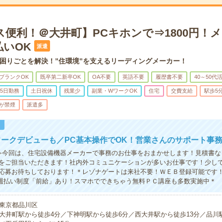
ス便利！＠大井町】PCキホンで⇒1800円！
払いOK
派遣
困りごとを解決！”住環境”を支えるリーディングメーカー！
ブランクOK
既卒第二新卒OK
OA不要
英語不要
履歴書不要
40～50代
5日勤務
土日祝休
残業少
副業・WワークOK
住宅
交費支給
駅歩5
が禁煙
派遣多
！
ークデビューも／PC基本操作でOK！営業さんのサポート事
≫今回は、住宅設備機器メーカーで事務のお仕事をおまかせします！見積書な
をご担当いただきます！社内外コミュニケーションが多いお仕事です！少し
応募お待ちしております！＊レゾナゲートは来社不要！ＷＥＢ登録可能です
＆週払い制度「前給」あり！スマホでできちゃう無料ＰＣ講座も多数実施中＊
東京都品川区
大井町駅から徒歩4分／下神明駅から徒歩6分／西大井駅から徒歩13分／品川