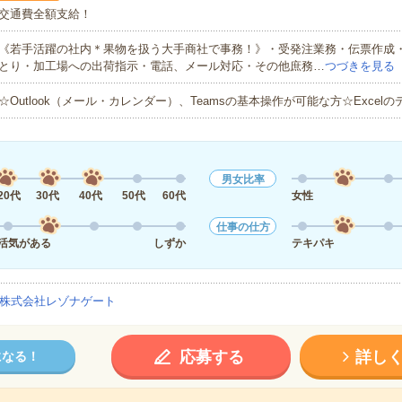
交通費全額支給！
《若手活躍の社内＊果物を扱う大手商社で事務！》・受発注業務・伝票作成
とり・加工場への出荷指示・電話、メール対応・その他庶務…
つづきを見る
☆Outlook（メール・カレンダー）、Teamsの基本操作が可能な方☆Excel
男女比率
20代
30代
40代
50代
60代
女性
仕事の仕方
活気がある
しずか
テキパキ
株式会社レゾナゲート
応募する
詳し
になる！