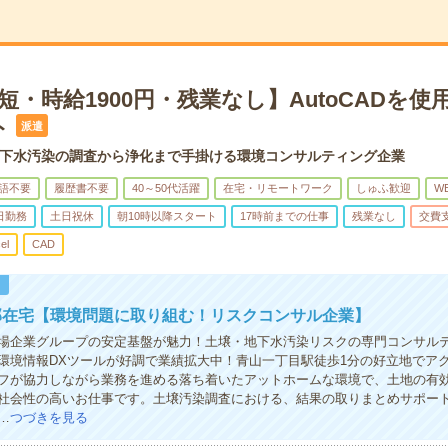
短・時給1900円・残業なし】AutoCADを使
ト
派遣
下水汚染の調査から浄化まで手掛ける環境コンサルティング企業
語不要
履歴書不要
40～50代活躍
在宅・リモートワーク
しゅふ歓迎
W
日勤務
土日祝休
朝10時以降スタート
17時前までの仕事
残業なし
交費
el
CAD
！
部在宅【環境問題に取り組む！リスクコンサル企業】
場企業グループの安定基盤が魅力！土壌・地下水汚染リスクの専門コンサル
環境情報DXツールが好調で業績拡大中！青山一丁目駅徒歩1分の好立地でア
フが協力しながら業務を進める落ち着いたアットホームな環境で、土地の有
社会性の高いお仕事です。土壌汚染調査における、結果の取りまとめサポー
…
つづきを見る