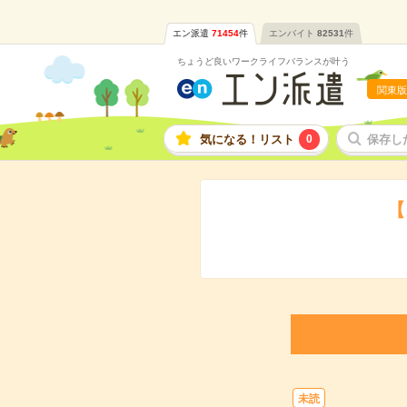
エン派遣
71454
件
エンバイト
82531
件
ちょうど良いワークライフバランスが叶う
関東版
気になる！リスト
0
保存し
【
未読