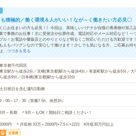
！
にも積極的／働く環境＆人がいい！なが～く働きたい方必見〇
くにお住まいの方も必見！》今回は、美味しいバナナが自慢の青果物や加工
業で事務のお仕事！主に受発注や伝票作成、電話対応やメール対応など！一
プル！お電話や量販店とのやりとりなど明るくご対応いただける方歓迎です
も人もバツグンなので安心して働けます！少しでも気になる方、ご応募お待
は…
つづきを見る
東京都千代田区
東京駅から徒歩2分／京橋(東京都)駅から徒歩4分／有楽町駅から徒歩5分／大手
ら徒歩9分／日本橋(東京都)駅から徒歩10分
土日祝日を含む週5日勤務
9：00～17：30（実働7.5h、休憩1h）
8月～長期 ＊9月～もOK！開始日ご相談ください！
2000円 ＊月収例:33万＝2000円×7.5ｈ×22日 #月収30万円以上
交通費