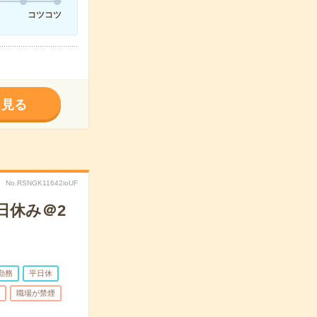
コツコツ
く見る
No.RSNGK11642ioUF
日休み＠2
勤務
平日休
職場が禁煙