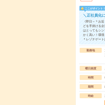
ここがポイント
＼正社員化
《即日～＊お近
どを手掛ける企
はとってもシン
かく高い！環境
＊レゾナゲート
勤務地
曜日頻度
時間
期間
時給