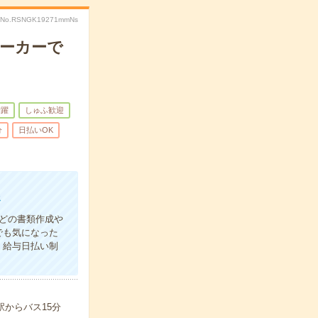
No.RSNGK19271mmNs
メーカーで
活躍
しゅふ歓迎
分
日払いOK
務
どの書類作成や
でも気になった
！給与日払い制
駅からバス15分