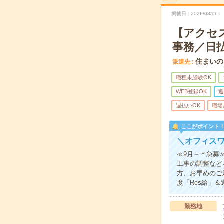
掲載日
2026/08/06
【アクセ
事務／日
住まいの
派遣先
職種未経験OK
WEB登録OK
週
週払いOK
職場
ここがポイント
＼オフィスワ
≪9月～＊急募
工事の調整など
方、お早めのご
度「Res給」
勤務地