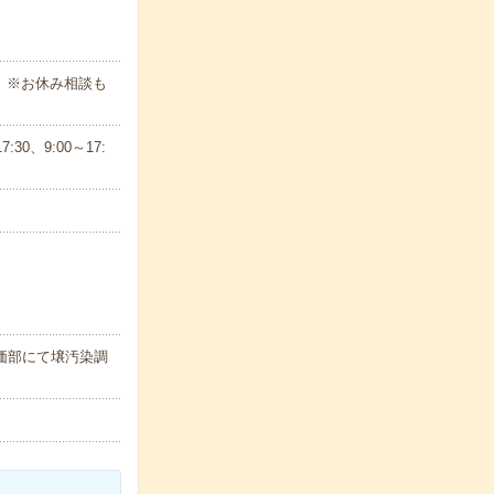
。※お休み相談も
30、9:00～17:
評価部にて壌汚染調