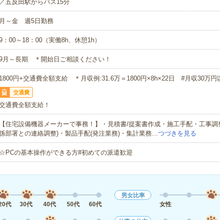
／五反田駅からバス15分
月～金 週5日勤務
9：00～18：00（実働8h、休憩1h）
9月～長期 ＊開始日ご相談ください！
1800円+交通費全額支給 ＊月収例:31.6万＝1800円×8h×22日 #月収30万円
交通費
交通費全額支給！
【住宅設備機器メーカーで事務！】・見積書/提案書作成・施工手配・工事調
係部署との連絡調整)・製品手配(発注業務)・集計業務…
つづきを見る
☆PCの基本操作ができる方#初めての派遣歓迎
男女比率
20代
30代
40代
50代
60代
女性