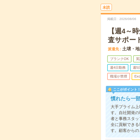
未読
掲載日
2026/08/06
【週4～時
査サポー
土壌・地
派遣先
ブランクOK
英
週4日勤務
週5
職場が禁煙
Exc
ここがポイント
慣れたら一
大手プライム上
す。自社開発の
者と事務スタッ
全に貢献できる
す。顧客からの