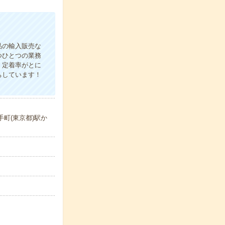
品の輸入販売な
つひとつの業務
！定着率がとに
ちしています！
町(東京都)駅か