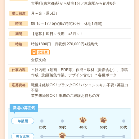
大手町(東京都)駅から徒歩1分／東京駅から徒歩6分
月～金（週5日）
曜日頻度
09:15～17:45(実働7時間30分 休憩1時間)
時間
【急募】即日～長期 ※8月～！
期間
時給1800円 月収例 270,000円+残業代
時給
交通費
全額支給
＊社内報（動画・PDF等）作成＊取材（撮影含む）、原稿
仕事内容
作成（動画編集作業、デザイン含む）＊各種ポータ…
職種未経験OK / ブランクOK / パソコンスキル不要 / 英語力
応募資格
不要
業界未経験OK！事務のご経験お持ちの方
職場の雰囲気
年齢層
20代
30代
40代
50代
60代
男女比率