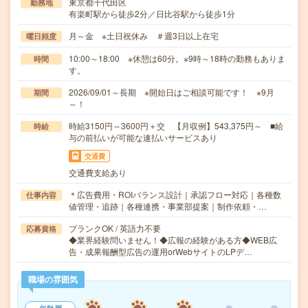
東京都千代田区
勤務地
有楽町駅から徒歩2分／日比谷駅から徒歩1分
月～金 ※土日祝休み ＃週3日以上在宅
曜日頻度
10:00～18:00 ※休憩は60分。※9時～18時の勤務もありま
時間
す。
2026/09/01～長期 ※開始日はご相談可能です！ ※9月
期間
～！
時給3150円～3600円＋交 【月収例】543,375円～ ■給
時給
与の前払いが可能な速払いサービスあり
交通費
交通費支給あり
＊広告費用・ROIバランス設計｜承認フロー対応｜各種数
仕事内容
値管理・追跡｜各種連携・事業部提案｜制作依頼・…
ブランクOK / 英語力不要
応募資格
◆業界経験問いません！◆広報の経験がある方◆WEB広
告・成果報酬型広告の運用orWebサイトのLPデ…
職場の雰囲気