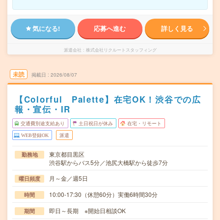
気になる!
応募へ進む
詳しく見る
派遣会社
株式会社リクルートスタッフィング
未読
掲載日
2026/08/07
【Colorful Palette】在宅OK！渋谷での広
報・宣伝・IR
交通費別途支給あり
土日祝日が休み
在宅・リモート
WEB登録OK
派遣
東京都目黒区
勤務地
渋谷駅からバス5分／池尻大橋駅から徒歩7分
月～金／週5日
曜日頻度
10:00-17:30（休憩60分）実働6時間30分
時間
即日～長期 ※開始日相談OK
期間