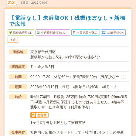
未読
掲載日
2026/08/07
【電話なし】未経験OK！残業ほぼなし▼新橋
で広報
職種未経験OK
交通費別途支給あり
土日祝日が休み
WEB登録OK
派遣
東京都千代田区
勤務地
新橋駅から徒歩5分／内幸町駅から徒歩5分
月～金／週5日
曜日頻度
09:00-17:20（休憩60分）実働7時間20分（残業少なめ！）
時間
2026年09月10日～長期 ※開始日相談OK ※9月～！
期間
時給1730円 月収例 25万円 時給1730円×実働7h20m×週5
時給
日×4週 ※月収例を保証するものではありません。※給与即
受取りサービス利用可（利用条件有）
交通費
1ヶ月3万円を上限として実費支給
社内向け広報のサポートとして・社内HP/イントラの更新
仕事内容