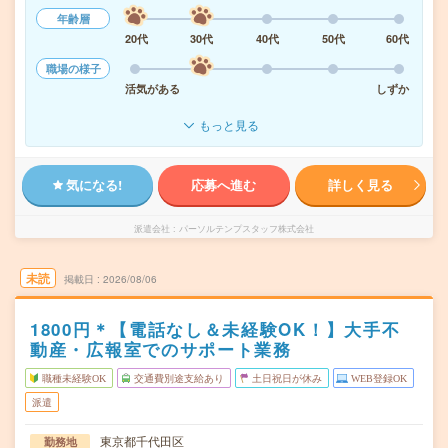
年齢層
20代
30代
40代
50代
60代
職場の様子
活気がある
しずか
もっと見る
気になる!
応募へ進む
詳しく見る
派遣会社
パーソルテンプスタッフ株式会社
未読
掲載日
2026/08/06
1800円＊【電話なし＆未経験OK！】大手不
動産・広報室でのサポート業務
職種未経験OK
交通費別途支給あり
土日祝日が休み
WEB登録OK
派遣
東京都千代田区
勤務地