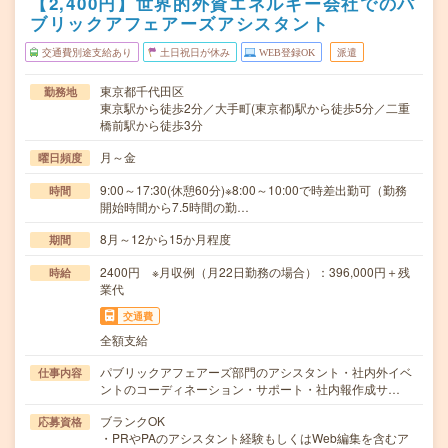
【2,400円】世界的外資エネルギー会社でのパ
ブリックアフェアーズアシスタント
交通費別途支給あり
土日祝日が休み
WEB登録OK
派遣
東京都千代田区
勤務地
東京駅から徒歩2分／大手町(東京都)駅から徒歩5分／二重
橋前駅から徒歩3分
月～金
曜日頻度
9:00～17:30(休憩60分)※8:00～10:00で時差出勤可（勤務
時間
開始時間から7.5時間の勤…
8月～12から15か月程度
期間
2400円 ※月収例（月22日勤務の場合）：396,000円＋残
時給
業代
交通費
全額支給
パブリックアフェアーズ部門のアシスタント・社内外イベ
仕事内容
ントのコーディネーション・サポート・社内報作成サ…
ブランクOK
応募資格
・PRやPAのアシスタント経験もしくはWeb編集を含むア