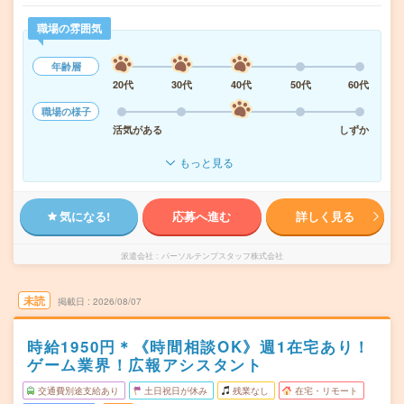
職場の雰囲気
年齢層
20代
30代
40代
50代
60代
職場の様子
活気がある
しずか
もっと見る
気になる!
応募へ進む
詳しく見る
派遣会社
パーソルテンプスタッフ株式会社
未読
掲載日
2026/08/07
時給1950円＊《時間相談OK》週1在宅あり！
ゲーム業界！広報アシスタント
交通費別途支給あり
土日祝日が休み
残業なし
在宅・リモート