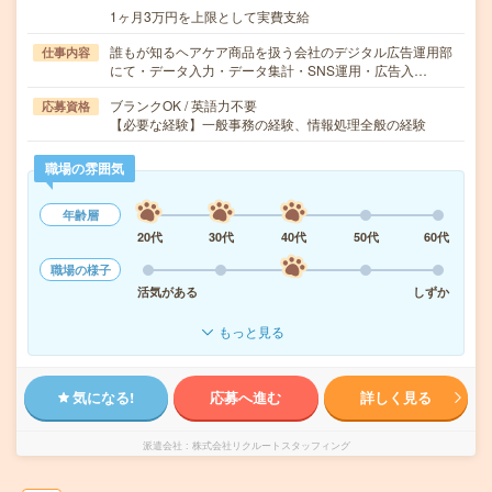
1ヶ月3万円を上限として実費支給
誰もが知るヘアケア商品を扱う会社のデジタル広告運用部
仕事内容
にて・データ入力・データ集計・SNS運用・広告入…
ブランクOK / 英語力不要
応募資格
【必要な経験】一般事務の経験、情報処理全般の経験
職場の雰囲気
年齢層
20代
30代
40代
50代
60代
職場の様子
活気がある
しずか
もっと見る
気になる!
応募へ進む
詳しく見る
派遣会社
株式会社リクルートスタッフィング