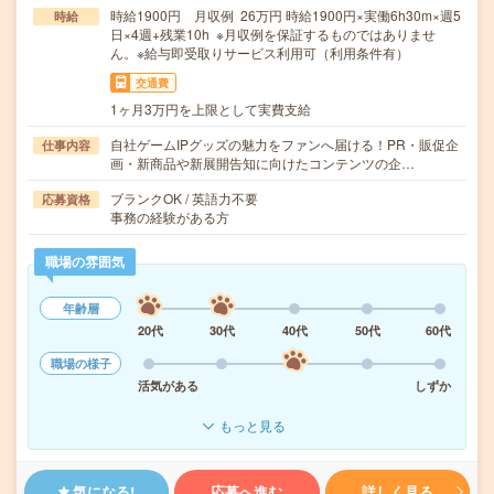
時給1900円 月収例 26万円 時給1900円×実働6h30m×週5
時給
日×4週+残業10h ※月収例を保証するものではありませ
ん。※給与即受取りサービス利用可（利用条件有）
交通費
1ヶ月3万円を上限として実費支給
自社ゲームIPグッズの魅力をファンへ届ける！PR・販促企
仕事内容
画・新商品や新展開告知に向けたコンテンツの企…
ブランクOK / 英語力不要
応募資格
事務の経験がある方
職場の雰囲気
年齢層
20代
30代
40代
50代
60代
職場の様子
活気がある
しずか
もっと見る
気になる!
応募へ進む
詳しく見る