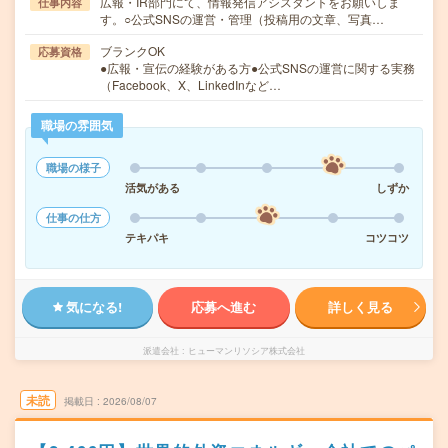
広報・IR部門にて、情報発信アシスタントをお願いしま
仕事内容
す。○公式SNSの運営・管理（投稿用の文章、写真…
ブランクOK
応募資格
●広報・宣伝の経験がある方●公式SNSの運営に関する実務
（Facebook、X、LinkedInなど…
職場の雰囲気
職場の様子
活気がある
しずか
仕事の仕方
テキパキ
コツコツ
気になる!
応募へ進む
詳しく見る
派遣会社
ヒューマンリソシア株式会社
未読
掲載日
2026/08/07