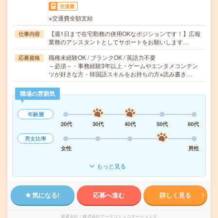
交通費
※交通費全額支給
【週1日まで在宅勤務の併用OKなポジションです！】広報
仕事内容
業務のアシスタントとしてサポートをお願いします…
職種未経験OK / ブランクOK / 英語力不要
応募資格
～必須～・事務経験3年以上・ゲームやエンタメコンテン
ツが好きな方・韓国語スキルをお持ちの方※読み書き…
職場の雰囲気
年齢層
20代
30代
40代
50代
60代
男女比率
女性
男性
もっと見る
気になる!
応募へ進む
詳しく見る
派遣会社
株式会社アークコミュニケーションズ