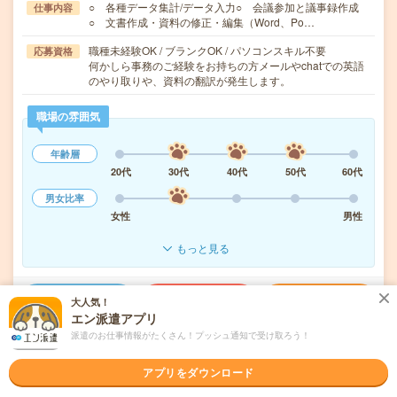
○ 各種データ集計/データ入力○ 会議参加と議事録作成
仕事内容
○ 文書作成・資料の修正・編集（Word、Po…
職種未経験OK / ブランクOK / パソコンスキル不要
応募資格
何かしら事務のご経験をお持ちの方メールやchatでの英語
のやり取りや、資料の翻訳が発生します。
職場の雰囲気
年齢層
20代
30代
40代
50代
60代
男女比率
女性
男性
もっと見る
気になる!
応募へ進む
詳しく見る
大人気！
エン派遣アプリ
派遣のお仕事情報がたくさん！プッシュ通知で受け取ろう！
派遣会社
パーソルテンプスタッフ株式会社
アプリをダウンロード
未読
掲載日
2026/08/06