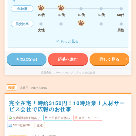
年齢層
20代
30代
40代
50代
60代
男女比率
女性
男性
もっと見る
気になる!
応募へ進む
詳しく見る
派遣会社
パーソルテンプスタッフ株式会社
未読
掲載日
2026/08/07
完全在宅＊時給3150円！10時始業！人材サー
ビス会社で広報のお仕事
交通費別途支給あり
土日祝日が休み
在宅・リモート
WEB登録OK
派遣