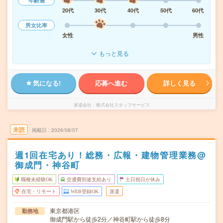
年齢層
20代
30代
40代
50代
60代
男女比率
女性
男性
もっと見る
気になる!
応募へ進む
詳しく見る
派遣会社
株式会社スタッフサービス
未読
掲載日
2026/08/07
週1回在宅あり！総務・広報・建物管理業務@
御成門・神谷町
職種未経験OK
交通費別途支給あり
土日祝日が休み
在宅・リモート
WEB登録OK
派遣
東京都港区
勤務地
御成門駅から徒歩2分／神谷町駅から徒歩8分