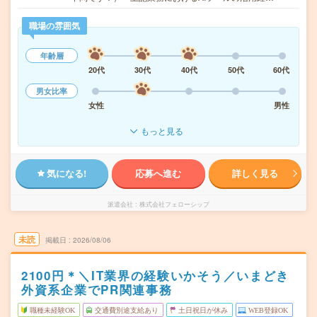
職場の雰囲気
年齢層
20代
30代
40代
50代
60代
男女比率
女性
男性
もっと見る
気になる!
応募へ進む
詳しく見る
派遣会社
株式会社フェローシップ
未読
掲載日
2026/08/06
2100円＊＼IT業界の経験いかそう／いまどき
外資系企業でPR関連事務
職種未経験OK
交通費別途支給あり
土日祝日が休み
WEB登録OK