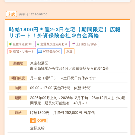
未読
掲載日
2026/08/06
時給1800円＊週2-3日在宅【期間限定】広報
サポート！外資保険会社＠白金高輪
職種未経験OK
交通費別途支給あり
土日祝日が休み
在宅・リモート
WEB登録OK
派遣
東京都港区
勤務地
白金高輪駅から徒歩1分／泉岳寺駅から徒歩12分
月～金（週5日） ※土日祝日お休みです
曜日頻度
09:00～17:00(実働7時間 休憩1時間)
時間
2026年09月上旬～2026年12月下旬 26年12月末までの期
期間
間限定 延長の可能性有 ※9月～！
時給1800円 月収例 252,000円+残業代
時給
交通費
全額支給