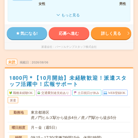
女性
男性
もっと見る
気になる!
応募へ進む
詳しく見る
派遣会社
パーソルテンプスタッフ株式会社
未読
掲載日
2026/08/06
1800円＊【10月開始】未経験歓迎！派遣スタ
ッフ活躍中！広報サポート
職種未経験OK
交通費別途支給あり
土日祝日が休み
WEB登録OK
派遣
東京都港区
勤務地
虎ノ門ヒルズ駅から徒歩4分／虎ノ門駅から徒歩5分
月～金（週5日）
曜日頻度
09:15～17:30(実働7時間15分 休憩1時間)
時間