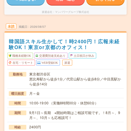
派遣会社
マンパワーグループ株式会社
未読
掲載日
2026/08/07
韓国語スキル生かして！時2400円！広報未経
験OK！東京or京都のオフィス！
職種未経験OK
交通費別途支給あり
土日祝日が休み
在宅・リモート
WEB登録OK
派遣
東京都渋谷区
勤務地
恵比寿駅から徒歩1分／代官山駅から徒歩8分／中目黒駅か
ら徒歩14分
月～金
曜日頻度
10:00-19:00 （実働8時間00分・休憩60分）
時間
9月1日～長期 ※開始時期はご相談可能です。！8月～、9
期間
月～、10月～も応相談可！
2400円
時給