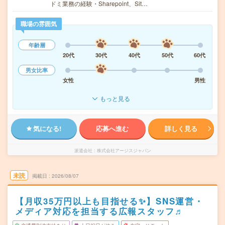
ドミ業務の経験・Sharepoint、Sit…
職場の雰囲気
年齢層
20代
30代
40代
50代
60代
男女比率
女性
男性
もっと見る
気になる!
応募へ進む
詳しく見る
派遣会社
株式会社アージスジャパン
未読
掲載日
2026/08/07
【月収35万円以上も目指せる✨】SNS運営・
メディア対応を担当する広報スタッフ♬