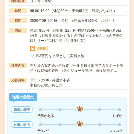
月～金／週5日
曜日頻度
09:00-16:00（休憩60分）実働6時間（残業少なめ！）
時間
2026年09月01日～長期 ※開始日相談OK ※9月～！
期間
時給1850円 月収例 22万円 時給1850円×実働6h×週5日
時給
×4週 ※月収例を保証するものではありません。※給与即受
取りサービス利用可（利用条件有）
交通費
1ヶ月3万円を上限として実費支給
売り場の案内表示や販促ツールを扱う部署でのサポート事
仕事内容
務・販促物の管理 (スケジュール管理、販促物辞退…
ブランクOK / 英語力不要
応募資格
事務の経験がある方
職場の雰囲気
職場の様子
活気がある
しずか
仕事の仕方
テキパキ
コツコツ