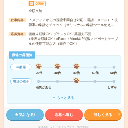
交通費
全額支給
＊メディアからの視聴率問合せ対応（電話・メール）＊視
仕事内容
聴率の集計とチェック（オリジナルの集計ツール使え…
職種未経験OK / ブランクOK / 英語力不要
応募資格
※業界未経験OK！●Excel：VlookUP関数／ピボットテーブ
ルの使用可能な方（既存でOK！）
職場の雰囲気
年齢層
20代
30代
40代
50代
60代
職場の様子
活気がある
しずか
もっと見る
気になる!
応募へ進む
詳しく見る
派遣会社
パーソルテンプスタッフ株式会社