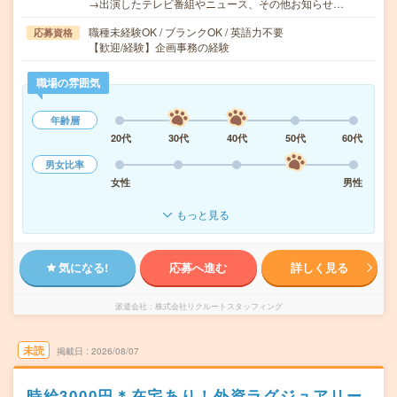
→出演したテレビ番組やニュース、その他お知らせ…
職種未経験OK / ブランクOK / 英語力不要
応募資格
【歓迎/経験】企画事務の経験
職場の雰囲気
年齢層
20代
30代
40代
50代
60代
男女比率
女性
男性
もっと見る
気になる!
応募へ進む
詳しく見る
派遣会社
株式会社リクルートスタッフィング
未読
掲載日
2026/08/07
時給3000円＊在宅あり！外資ラグジュアリー