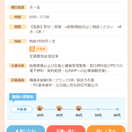
月～金
曜日頻度
9:00～17:30
時間
【急募】即日～長期 ※長期/開始日はご相談ください ※8
期間
月～OK！
時給1550円＋交
時給
交通費
交通費支給/規定有
総務業務および広報と建物管理業務・窓口押印及びPCでの
仕事内容
電子押印・契約処理・社内HPへの記事掲載作業(…
職種未経験OK / ブランクOK / 英語力不要
応募資格
・PC基本操作・土日祝に外出対応可能な方
職場の雰囲気
年齢層
20代
30代
40代
50代
60代
気になる!
応募へ進む
詳しく見る