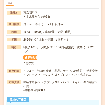
派遣
東京都港区
勤務地
六本木駅から徒歩3分
月～金（週5日） ※土日祝休み
曜日頻度
10:00～19:00(実働8時間 休憩1時間)
時間
2026年10月上旬～長期 ※10月～！
期間
時給2100円 月収例 336,000円+残業代 残業代：2625
時給
円/1H
交通費
全額支給
＊グループ含めた企業、製品、サービスの広報PR活動全般
仕事内容
＊プレースリリースの作成＊プレスイベント現場で…
職種未経験OK / ブランクOK / パソコンスキル不要 / 英語力
応募資格
不要
※業界未経験OK！
職場の雰囲気