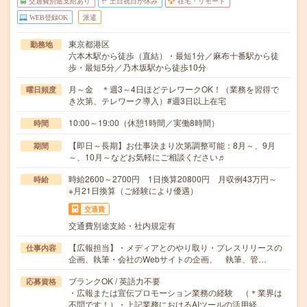
交通費別途支給あり
土日祝日が休み
在宅・リモート
WEB登録OK
派遣
東京都港区
勤務地
六本木駅から徒歩（直結）・最短1分／麻布十番駅から徒
歩・最短5分／乃木坂駅から徒歩10分
月～金 ＊週3～4日ほどテレワークOK！（業務を習得で
曜日頻度
き次第、テレワーク導入）#週3日以上在宅
10:00～19:00（休憩1時間／実働8時間）
時間
【即日～長期】お仕事決まり次第調整可能：8月～、9月
期間
～、10月～などお気軽にご相談ください♬
時給2600～2700円 1日換算20800円 月収例43万円～
時給
※月21日換算（ご経験により優遇）
交通費
交通費別途支給・社内規定有
【広報担当】・メディアとのやり取り・プレスリリースの
仕事内容
企画、執筆・会社のWebサイトの企画、 執筆、管…
ブランクOK / 英語力不要
応募資格
・広報または宣伝プロモーション業務の経験 （＊業界は
不問です！）・上記業務におけるAIツールの活用経…