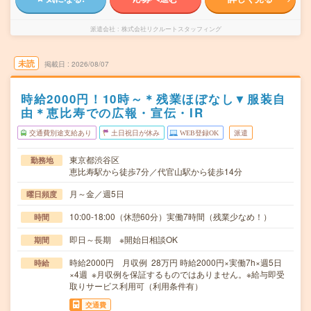
派遣会社
株式会社リクルートスタッフィング
未読
掲載日
2026/08/07
時給2000円！10時～＊残業ほぼなし▼服装自
由＊恵比寿での広報・宣伝・IR
交通費別途支給あり
土日祝日が休み
WEB登録OK
派遣
東京都渋谷区
勤務地
恵比寿駅から徒歩7分／代官山駅から徒歩14分
月～金／週5日
曜日頻度
10:00-18:00（休憩60分）実働7時間（残業少なめ！）
時間
即日～長期 ※開始日相談OK
期間
時給2000円 月収例 28万円 時給2000円×実働7h×週5日
時給
×4週 ※月収例を保証するものではありません。※給与即受
取りサービス利用可（利用条件有）
交通費