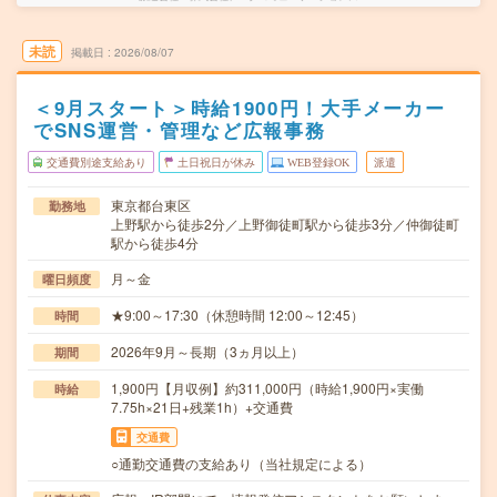
未読
掲載日
2026/08/07
＜9月スタート＞時給1900円！大手メーカー
でSNS運営・管理など広報事務
交通費別途支給あり
土日祝日が休み
WEB登録OK
派遣
東京都台東区
勤務地
上野駅から徒歩2分／上野御徒町駅から徒歩3分／仲御徒町
駅から徒歩4分
月～金
曜日頻度
★9:00～17:30（休憩時間 12:00～12:45）
時間
2026年9月～長期（3ヵ月以上）
期間
1,900円【月収例】約311,000円（時給1,900円×実働
時給
7.75h×21日+残業1h）+交通費
交通費
○通勤交通費の支給あり（当社規定による）