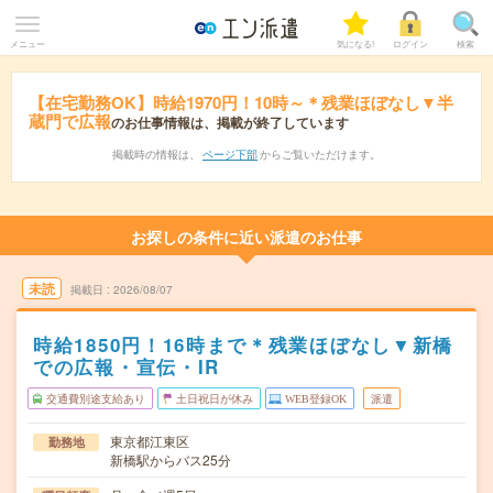
メニュー
気になる!
ログイン
検索
【在宅勤務OK】時給1970円！10時～＊残業ほぼなし▼半
蔵門で広報
のお仕事情報は、掲載が終了しています
掲載時の情報は、
ページ下部
からご覧いただけます。
お探しの条件に近い派遣のお仕事
未読
掲載日
2026/08/07
時給1850円！16時まで＊残業ほぼなし▼新橋
での広報・宣伝・IR
交通費別途支給あり
土日祝日が休み
WEB登録OK
派遣
東京都江東区
勤務地
新橋駅からバス25分