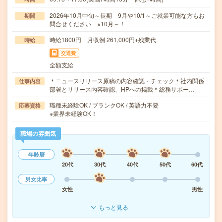
2026年10月中旬～長期 9月や10/1～ご就業可能な方もお
期間
問合せください ※10月～！
時給1800円 月収例 261,000円+残業代
時給
交通費
全額支給
＊ニュースリリース原稿の内容確認・チェック＊社内関係
仕事内容
部署とリリース内容確認、HPへの掲載＊総務サポー…
職種未経験OK / ブランクOK / 英語力不要
応募資格
※業界未経験OK！
職場の雰囲気
年齢層
20代
30代
40代
50代
60代
男女比率
女性
男性
もっと見る