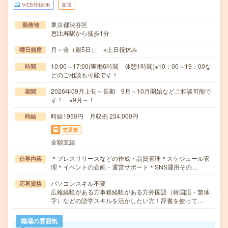
WEB登録OK
派遣
東京都渋谷区
勤務地
恵比寿駅から徒歩1分
月～金（週5日） ※土日祝休み
曜日頻度
10:00～17:00(実働6時間 休憩1時間)※10：00～19：00な
時間
どのご相談も可能です！
2026年09月上旬～長期 9月～10月開始などご相談可能で
期間
す！ ※9月～！
時給1950円 月収例 234,000円
時給
交通費
全額支給
＊プレスリリースなどの作成・品質管理＊スケジュール管
仕事内容
理＊イベントの企画・運営サポート＊SNS運用その…
パソコンスキル不要
応募資格
広報経験がある方事務経験がある方外国語（韓国語・繁体
字）などの語学スキルを活かしたい方！辞書を使って…
職場の雰囲気