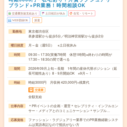
ブランド×PR業務！時間相談OK
交通費別途支給あり
土日祝日が休み
在宅・リモート
WEB登録OK
派遣
東京都渋谷区
勤務地
表参道駅から徒歩5分／明治神宮前駅から徒歩2分
月～金（週5日） ※土日祝休み
曜日頻度
09:30～17:30(実働7時間 休憩1時間)※終わりの時間が
時間
17:30～18:30の間で選べる
2026年09月上旬～長期 1年間の産休代替ポジション（延
期間
長可能性あり）8・9月開始OK ※9月～！
時給3000円 月収例 420,000円+残業代
時給
交通費
全額支給
＊PRイベントの企画・運営＊セレブリティ・インフルエン
仕事内容
サー・メディアとのコミュニケーション＊サンプル…
ファッション・ラグジュアリー業界でのPR業務経験システ
応募資格
ムは英語表記なので抵抗がない方