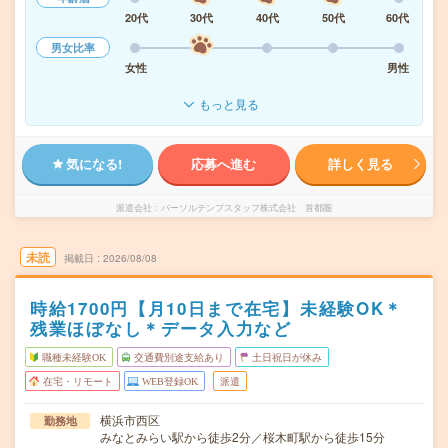
20代
30代
40代
50代
60代
男女比率
女性
男性
もっと見る
気になる!
応募へ進む
詳しく見る
派遣会社
パーソルテンプスタッフ株式会社 首都圏
未読
掲載日
2026/08/08
時給1700円【月10日まで在宅】未経験OK＊
残業ほぼなし＊データ入力など
職種未経験OK
交通費別途支給あり
土日祝日が休み
在宅・リモート
WEB登録OK
派遣
横浜市西区
勤務地
みなとみらい駅から徒歩2分／桜木町駅から徒歩15分