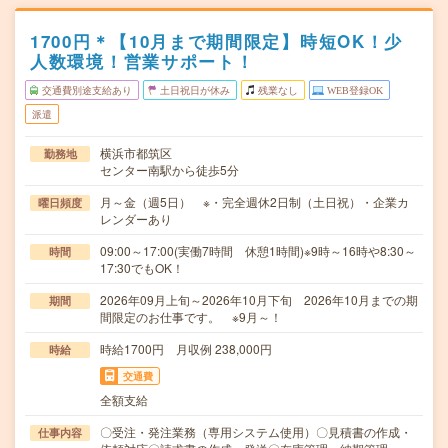
1700円＊【10月まで期間限定】時短OK！少
人数環境！営業サポート！
交通費別途支給あり
土日祝日が休み
残業なし
WEB登録OK
派遣
横浜市都筑区
勤務地
センター南駅から徒歩5分
月～金（週5日） ※・完全週休2日制（土日祝）・企業カ
曜日頻度
レンダーあり
09:00～17:00(実働7時間 休憩1時間)※9時～16時や8:30～
時間
17:30でもOK！
2026年09月上旬～2026年10月下旬 2026年10月までの期
期間
間限定のお仕事です。 ※9月～！
時給1700円 月収例 238,000円
時給
交通費
全額支給
〇受注・発注業務（専用システム使用）〇見積書の作成・
仕事内容