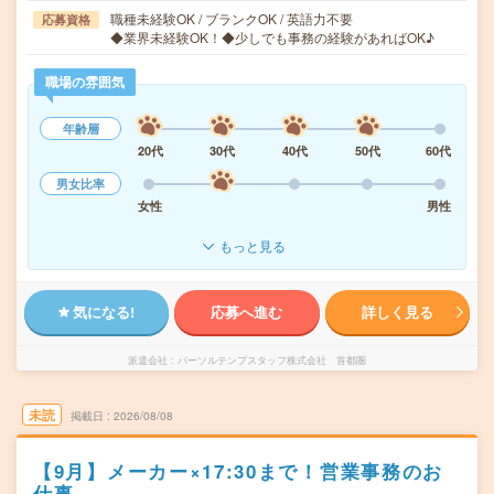
職種未経験OK / ブランクOK / 英語力不要
応募資格
◆業界未経験OK！◆少しでも事務の経験があればOK♪
職場の雰囲気
年齢層
20代
30代
40代
50代
60代
男女比率
女性
男性
もっと見る
気になる!
応募へ進む
詳しく見る
派遣会社
パーソルテンプスタッフ株式会社 首都圏
未読
掲載日
2026/08/08
【9月】メーカー×17:30まで！営業事務のお
仕事