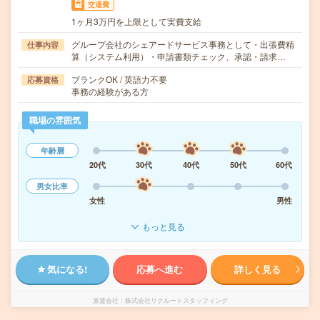
交通費
1ヶ月3万円を上限として実費支給
グループ会社のシェアードサービス事務として・出張費精
仕事内容
算（システム利用）・申請書類チェック、承認・請求…
ブランクOK / 英語力不要
応募資格
事務の経験がある方
職場の雰囲気
年齢層
20代
30代
40代
50代
60代
男女比率
女性
男性
もっと見る
気になる!
応募へ進む
詳しく見る
派遣会社
株式会社リクルートスタッフィング