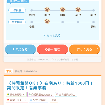
職場の雰囲気
年齢層
20代
30代
40代
50代
60代
男女比率
女性
男性
もっと見る
気になる!
応募へ進む
詳しく見る
派遣会社
パーソルテンプスタッフ株式会社 首都圏
未読
掲載日
2026/08/08
《時間相談OK！》在宅あり！時給1600円！
期間限定！営業事務
職種未経験OK
交通費別途支給あり
土日祝日が休み
在宅・リモート
WEB登録OK
派遣