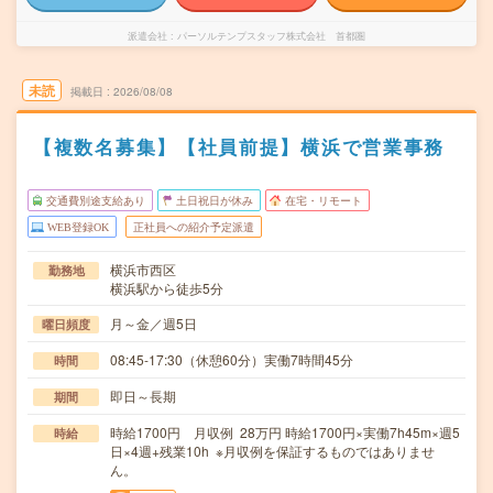
派遣会社
パーソルテンプスタッフ株式会社 首都圏
未読
掲載日
2026/08/08
【複数名募集】【社員前提】横浜で営業事務
交通費別途支給あり
土日祝日が休み
在宅・リモート
WEB登録OK
正社員への紹介予定派遣
横浜市西区
勤務地
横浜駅から徒歩5分
月～金／週5日
曜日頻度
08:45-17:30（休憩60分）実働7時間45分
時間
即日～長期
期間
時給1700円 月収例 28万円 時給1700円×実働7h45m×週5
時給
日×4週+残業10h ※月収例を保証するものではありませ
ん。