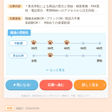
＊客先常駐による商品の受注と登録・精算業務：FAX受
仕事内容
領・電話受注・専用Webへのアクセスから注文内容…
職種未経験OK / ブランクOK / 英語力不要
応募資格
未経験OK！ #初めての派遣歓迎
職場の雰囲気
年齢層
20代
30代
40代
50代
60代
男女比率
女性
男性
もっと見る
気になる!
応募へ進む
詳しく見る
派遣会社
株式会社スタッフサービス（神奈川・千葉・埼玉エリア）
未読
掲載日
2026/08/08