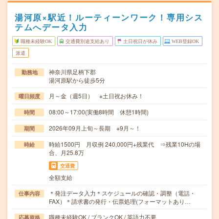
湯河原×駅近！ルーティーンワーク！専用シス
テムへデータ入力
職種未経験OK
交通費別途支給あり
土日祝日が休み
WEB登録OK
派遣
神奈川県足柄下郡
勤務地
湯河原駅から徒歩5分
月～金（週5日） ※土日祝お休み！
曜日頻度
08:00～17:00(実働8時間 休憩1時間)
時間
2026年09月上旬～長期 ※9月～！
期間
時給1500円 月収例 240,000円+残業代 ⇒残業10Hの場
時給
合、月25.8万
交通費
全額支給
＊発注データ入力＊スケジュールの確認・調整（電話・
仕事内容
FAX）＊請求書の発行・伝票処理(フォーマットあり…
職種未経験OK / ブランクOK / 英語力不要
応募資格