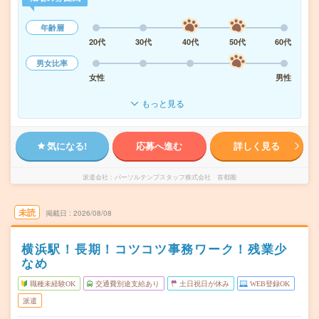
年齢層
20代
30代
40代
50代
60代
男女比率
女性
男性
もっと見る
気になる!
応募へ進む
詳しく見る
派遣会社
パーソルテンプスタッフ株式会社 首都圏
未読
掲載日
2026/08/08
横浜駅！長期！コツコツ事務ワーク！残業少
なめ
職種未経験OK
交通費別途支給あり
土日祝日が休み
WEB登録OK
派遣