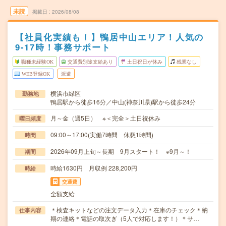
未読
掲載日
2026/08/08
【社員化実績も！】鴨居中山エリア！人気の
9-17時！事務サポート
職種未経験OK
交通費別途支給あり
土日祝日が休み
残業なし
WEB登録OK
派遣
横浜市緑区
勤務地
鴨居駅から徒歩16分／中山(神奈川県)駅から徒歩24分
月～金（週5日） ※＜完全＞土日祝休み
曜日頻度
09:00～17:00(実働7時間 休憩1時間)
時間
2026年09月上旬～長期 9月スタート！ ※9月～！
期間
時給1630円 月収例 228,200円
時給
交通費
全額支給
＊検査キットなどの注文データ入力＊在庫のチェック＊納
仕事内容
期の連絡＊電話の取次ぎ（5人で対応します！）＊サ…