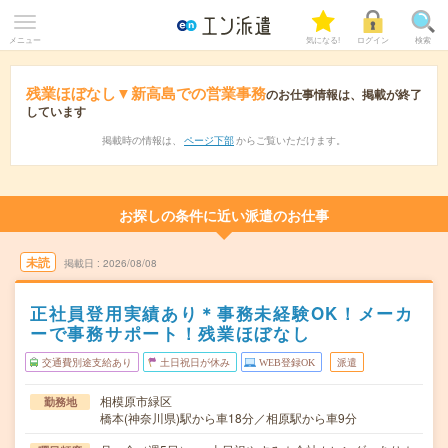
メニュー
気になる!
ログイン
検索
残業ほぼなし▼新高島での営業事務
のお仕事情報は、掲載が終了
しています
掲載時の情報は、
ページ下部
からご覧いただけます。
お探しの条件に近い派遣のお仕事
未読
掲載日
2026/08/08
正社員登用実績あり＊事務未経験OK！メーカ
ーで事務サポート！残業ほぼなし
交通費別途支給あり
土日祝日が休み
WEB登録OK
派遣
相模原市緑区
勤務地
橋本(神奈川県)駅から車18分／相原駅から車9分