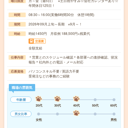
月～金（週5日） ※土日祝やすみ☆会社カレンダーあり☆
曜日頻度
年間休日125日！
08:30～16:00(実働6時間30分 休憩1時間)
時間
2026年09月上旬～長期 ※9月～！
期間
時給1450円 月収例 188,500円+残業代
時給
交通費
全額支給
＊営業とのスケジュール確認＊各部署への進捗確認、状況
仕事内容
報告＊社内外との電話・メール対応
パソコンスキル不要 / 英語力不要
応募資格
受発注などの事務のご経験
職場の雰囲気
年齢層
20代
30代
40代
50代
60代
男女比率
女性
男性