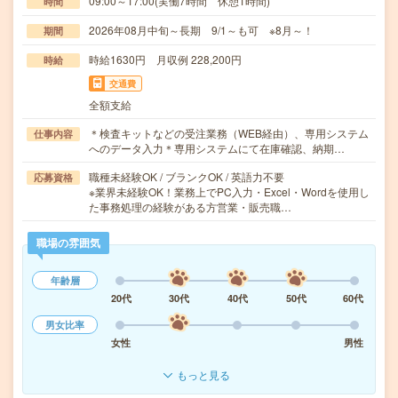
09:00～17:00(実働7時間 休憩1時間)
時間
2026年08月中旬～長期 9/1～も可 ※8月～！
期間
時給1630円 月収例 228,200円
時給
交通費
全額支給
＊検査キットなどの受注業務（WEB経由）、専用システム
仕事内容
へのデータ入力＊専用システムにて在庫確認、納期…
職種未経験OK / ブランクOK / 英語力不要
応募資格
※業界未経験OK！業務上でPC入力・Excel・Wordを使用し
た事務処理の経験がある方営業・販売職…
職場の雰囲気
年齢層
20代
30代
40代
50代
60代
男女比率
女性
男性
もっと見る