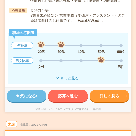
依頼対応〇請求書の作成・発送〇在庫管理・納期管理…
英語力不要
応募資格
※業界未経験OK・営業事務（受発注・アシスタント）のご
経験者向けのお仕事です。・Excel＆Word…
職場の雰囲気
年齢層
20代
30代
40代
50代
60代
男女比率
女性
男性
もっと見る
気になる!
応募へ進む
詳しく見る
派遣会社
パーソルテンプスタッフ株式会社 首都圏
未読
掲載日
2026/08/08