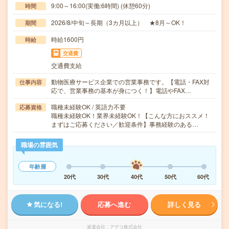
9:00～16:00(実働:6時間) (休憩60分)
時間
2026/8/中旬～長期（3カ月以上） ★8月～OK！
期間
時給1600円
時給
交通費
交通費支給
動物医療サービス企業での営業事務です。【電話・FAX対
仕事内容
応で、営業事務の基本が身につく！】電話やFAX…
職種未経験OK / 英語力不要
応募資格
職種未経験OK！業界未経験OK！【こんな方におススメ！
まずはご応募ください／歓迎条件】事務経験のある…
職場の雰囲気
年齢層
20代
30代
40代
50代
60代
気になる!
応募へ進む
詳しく見る
派遣会社
アデコ株式会社