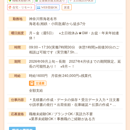
職種未経験OK
交通費別途支給あり
土日祝日が休み
在宅・リモート
WEB登録OK
派遣
神奈川県海老名市
勤務地
海老名(相鉄・小田急)駅から徒歩7分
月～金（週5日） ※土日祝休み★GW・お盆・年末年始連
曜日頻度
休！
09:00～17:30(実働7時間30分 休憩1時間)※前後30分のご
時間
相談は可能です（実労働7.5h…
2026年09月上旬～長期 2027年4月頃までの期間限定。延
期間
長の可能性あり！ ※9月～！
時給1600円 月収例 240,000円+残業代
時給
交通費
全額支給
＊見積書の作成・データの保存＊受注データ入力＊注文書
仕事内容
や請求書の発行＊出荷依頼・在庫確認＊伝票の作成＊…
職種未経験OK / ブランクOK / 英語力不要
応募資格
※業界未経験OK！事務職のご経験がある方