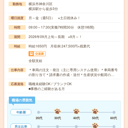
横浜市神奈川区
勤務地
横浜駅から徒歩3分
月～金（週5日） ※土日祝休み！
曜日頻度
09:00～17:30(実働7時間30分 休憩1時間)
時間
2026年09月上旬～長期 ※9月～！
期間
時給1650円 月収例 247,500円+残業代
時給
交通費
全額支給
＊車両の注文・発注（主に専用システム使用）＊車両番号
仕事内容
の割り当て＊請求書の作成・送付＊生産状況や船荷の…
職種未経験OK / ブランクOK
応募資格
■事務のご経験がある方
職場の雰囲気
年齢層
20代
30代
40代
50代
60代
男女比率