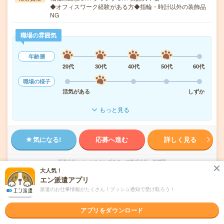
◆オフィスワーク経験がある方◆指輪・時計以外の装飾品
NG
職場の雰囲気
年齢層
20代
30代
40代
50代
60代
職場の様子
活気がある
しずか
もっと見る
気になる!
応募へ進む
詳しく見る
派遣会社
パーソルテンプスタッフ株式会社 首都圏
大人気！
エン派遣アプリ
未読
掲載日
2026/08/08
派遣のお仕事情報がたくさん！プッシュ通知で受け取ろう！
1700円＊【週1在宅！】大手グループ！デー
アプリをダウンロード
タ集計など営業事務！東戸塚駅直結