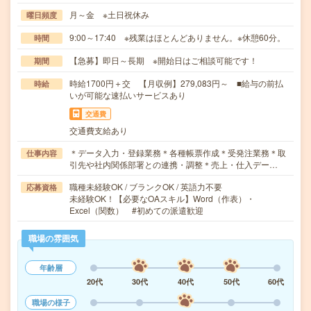
月～金 ※土日祝休み
曜日頻度
9:00～17:40 ※残業はほとんどありません。※休憩60分。
時間
【急募】即日～長期 ※開始日はご相談可能です！
期間
時給1700円＋交 【月収例】279,083円～ ■給与の前払
時給
いが可能な速払いサービスあり
交通費
交通費支給あり
＊データ入力・登録業務＊各種帳票作成＊受発注業務＊取
仕事内容
引先や社内関係部署との連携・調整＊売上・仕入デー…
職種未経験OK / ブランクOK / 英語力不要
応募資格
未経験OK！【必要なOAスキル】Word（作表）・
Excel（関数） #初めての派遣歓迎
職場の雰囲気
年齢層
20代
30代
40代
50代
60代
職場の様子