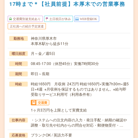
17時まで＊【社員前提】本厚木での営業事務
交通費別途支給あり
土日祝日が休み
WEB登録OK
正社員への紹介予定派遣
神奈川県厚木市
勤務地
本厚木駅から徒歩11分
月～金／週5日
曜日頻度
08:45-17:00（休憩45分）実働7時間30分
時間
即日～長期
期間
時給1650円 月収例 24万円 時給1650円×実働7h30m×週5
時給
日×4週 ※月収例を保証するものではありません。※給与即
受取りサービス利用可（利用条件有）
交通費
1ヶ月3万円を上限として実費支給
・システムへの注文内容の入力・発注手配・納期の確認や
仕事内容
調整・取引先や社内からの問合せ対応・郵便物受付・…
ブランクOK / 英語力不要
応募資格