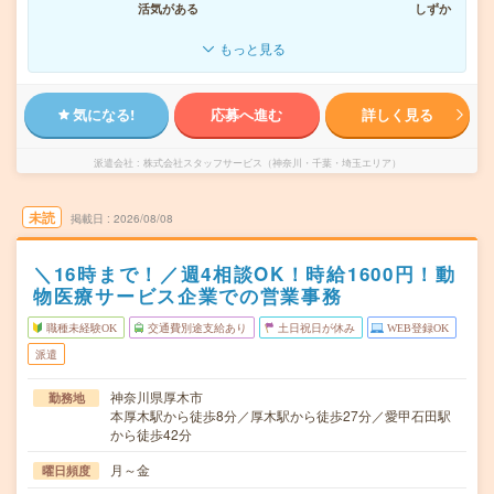
活気がある
しずか
もっと見る
気になる!
応募へ進む
詳しく見る
派遣会社
株式会社スタッフサービス（神奈川・千葉・埼玉エリア）
未読
掲載日
2026/08/08
＼16時まで！／週4相談OK！時給1600円！動
物医療サービス企業での営業事務
職種未経験OK
交通費別途支給あり
土日祝日が休み
WEB登録OK
派遣
神奈川県厚木市
勤務地
本厚木駅から徒歩8分／厚木駅から徒歩27分／愛甲石田駅
から徒歩42分
月～金
曜日頻度