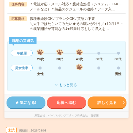
＊電話対応・メール対応＊受発注処理（システム・FAX・
仕事内容
メールなど）＊納品スケジュールの連絡＊データ入…
職種未経験OK / ブランクOK / 英語力不要
応募資格
＼大手ではたらいてみたい★その願いが叶う／●10月1日～
の就業開始が可能な方♪●残業対応もして収入を…
職場の雰囲気
年齢層
20代
30代
40代
50代
60代
男女比率
女性
男性
もっと見る
気になる!
応募へ進む
詳しく見る
派遣会社
パーソルテンプスタッフ株式会社 首都圏
未読
掲載日
2026/08/08