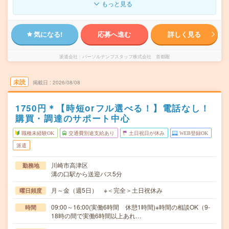
もっと見る
気になる!
応募へ進む
詳しく見る
派遣会社
パーソルテンプスタッフ株式会社 首都圏
未読
掲載日
2026/08/08
1750円＊【時短orフル選べる！】電話なし！
購買・調達のサポート中心
職種未経験OK
交通費別途支給あり
土日祝日が休み
WEB登録OK
派遣
川崎市高津区
勤務地
溝の口駅から送迎バス5分
月～金（週5日） ※＜完全＞土日祝休み
曜日頻度
09:00～16:00(実働6時間 休憩1時間)※時間の相談OK（9-
時間
18時の間で実働6時間以上あれ…