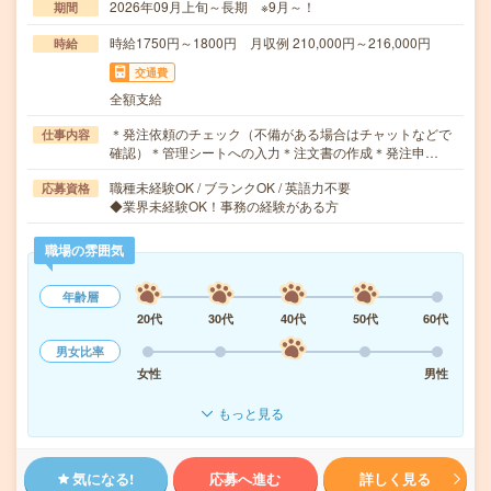
2026年09月上旬～長期 ※9月～！
期間
時給1750円～1800円 月収例 210,000円～216,000円
時給
交通費
全額支給
＊発注依頼のチェック（不備がある場合はチャットなどで
仕事内容
確認）＊管理シートへの入力＊注文書の作成＊発注申…
職種未経験OK / ブランクOK / 英語力不要
応募資格
◆業界未経験OK！事務の経験がある方
職場の雰囲気
年齢層
20代
30代
40代
50代
60代
男女比率
女性
男性
もっと見る
気になる!
応募へ進む
詳しく見る