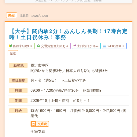
派遣会社
パーソルテンプスタッフ株式会社 首都圏
未読
掲載日
2026/08/08
【大手】関内駅2分！あんしん長期！17時台定
時！土日祝休み！事務
職種未経験OK
交通費別途支給あり
土日祝日が休み
WEB登録OK
派遣
横浜市中区
勤務地
関内駅から徒歩2分／日本大通り駅から徒歩8分
月～金（週5日） ※土日祝やすみ
曜日頻度
09:00～17:30(実働7時間30分 休憩1時間)
時間
2026年10月上旬～長期 ※10月～！
期間
時給1600円～1650円 月収例 240,000円～247,500円+残
時給
業代
交通費
全額支給