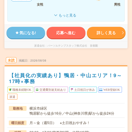
女性
男性
もっと見る
気になる!
応募へ進む
詳しく見る
派遣会社
パーソルテンプスタッフ株式会社 首都圏
未読
掲載日
2026/08/08
【社員化の実績あり】鴨居・中山エリア！9～
17時×事務
職種未経験OK
交通費別途支給あり
土日祝日が休み
WEB登録OK
派遣
横浜市緑区
勤務地
鴨居駅から徒歩16分／中山(神奈川県)駅から徒歩24分
月～金（週5日） ※土日祝おやすみ！
曜日頻度