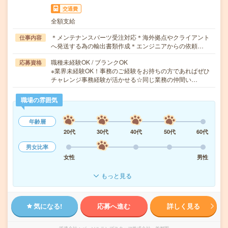
交通費
全額支給
＊メンテナンスパーツ受注対応＊海外拠点やクライアント
仕事内容
へ発送する為の輸出書類作成＊エンジニアからの依頼…
職種未経験OK / ブランクOK
応募資格
※業界未経験OK！事務のご経験をお持ちの方であればぜひ
チャレンジ事務経験が活かせる☆同じ業務の仲間い…
職場の雰囲気
年齢層
20代
30代
40代
50代
60代
男女比率
女性
男性
もっと見る
気になる!
応募へ進む
詳しく見る