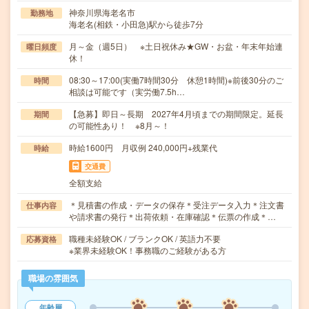
神奈川県海老名市
勤務地
海老名(相鉄・小田急)駅から徒歩7分
月～金（週5日） ※土日祝休み★GW・お盆・年末年始連
曜日頻度
休！
08:30～17:00(実働7時間30分 休憩1時間)※前後30分のご
時間
相談は可能です（実労働7.5h…
【急募】即日～長期 2027年4月頃までの期間限定。延長
期間
の可能性あり！ ※8月～！
時給1600円 月収例 240,000円+残業代
時給
交通費
全額支給
＊見積書の作成・データの保存＊受注データ入力＊注文書
仕事内容
や請求書の発行＊出荷依頼・在庫確認＊伝票の作成＊…
職種未経験OK / ブランクOK / 英語力不要
応募資格
※業界未経験OK！事務職のご経験がある方
職場の雰囲気
年齢層