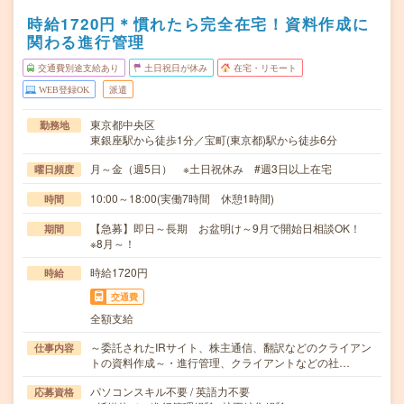
時給1720円＊慣れたら完全在宅！資料作成に
関わる進行管理
交通費別途支給あり
土日祝日が休み
在宅・リモート
WEB登録OK
派遣
東京都中央区
勤務地
東銀座駅から徒歩1分／宝町(東京都)駅から徒歩6分
月～金（週5日） ※土日祝休み #週3日以上在宅
曜日頻度
10:00～18:00(実働7時間 休憩1時間)
時間
【急募】即日～長期 お盆明け～9月で開始日相談OK！
期間
※8月～！
時給1720円
時給
交通費
全額支給
～委託されたIRサイト、株主通信、翻訳などのクライアン
仕事内容
トの資料作成～・進行管理、クライアントなどの社…
パソコンスキル不要 / 英語力不要
応募資格