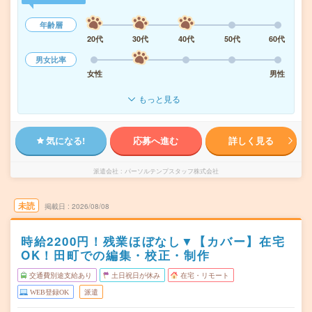
年齢層
20代
30代
40代
50代
60代
男女比率
女性
男性
もっと見る
気になる!
応募へ進む
詳しく見る
派遣会社
パーソルテンプスタッフ株式会社
未読
掲載日
2026/08/08
時給2200円！残業ほぼなし▼【カバー】在宅
OK！田町での編集・校正・制作
交通費別途支給あり
土日祝日が休み
在宅・リモート
WEB登録OK
派遣