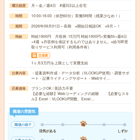
月～金／週4日 #週3日以上在宅
曜日頻度
10:00-16:00（休憩60分）実働5時間（残業少なめ！）
時間
2026年09月01日～長期 ※開始日相談OK ※9月～！
期間
時給1900円 月収例 15万円 時給1900円×実働5h×週4日
時給
×4週 ※月収例を保証するものではありません。※給与即受
取りサービス利用可（利用条件有）
交通費
1ヶ月3万円を上限として実費支給
・提案資料作成・データ分析（VLOOKUP使用)・調査サポ
仕事内容
ート・記事ライティングサポート・Webサイ…
ブランクOK / 英語力不要
応募資格
【必要な経験】Webコーディングの経験 【必要なスキ
ル】Excel：VLOOKUP関数、Excel…
職場の雰囲気
職場の様子
活気がある
しずか