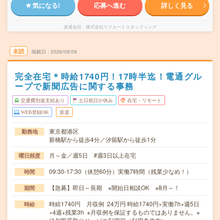
気になる!
応募へ進む
詳しく見る
派遣会社
株式会社リクルートスタッフィング
未読
掲載日
2026/08/09
完全在宅＊時給1740円！17時半迄！電通グル
ープで新聞広告に関する事務
交通費別途支給あり
土日祝日が休み
在宅・リモート
WEB登録OK
派遣
東京都港区
勤務地
新橋駅から徒歩4分／汐留駅から徒歩1分
月～金／週5日 #週3日以上在宅
曜日頻度
09:30-17:30（休憩60分）実働7時間（残業少なめ！）
時間
【急募】即日～長期 ※開始日相談OK ※8月～！
期間
時給1740円 月収例 24万円 時給1740円×実働7h×週5日
時給
×4週+残業3h ※月収例を保証するものではありません。※