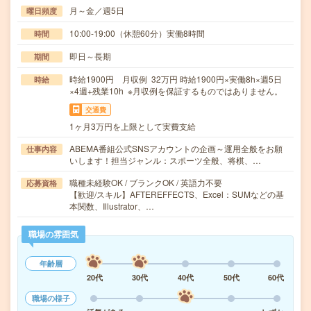
月～金／週5日
曜日頻度
10:00-19:00（休憩60分）実働8時間
時間
即日～長期
期間
時給1900円 月収例 32万円 時給1900円×実働8h×週5日
時給
×4週+残業10h ※月収例を保証するものではありません。
交通費
1ヶ月3万円を上限として実費支給
ABEMA番組公式SNSアカウントの企画～運用全般をお願
仕事内容
いします！担当ジャンル：スポーツ全般、将棋、…
職種未経験OK / ブランクOK / 英語力不要
応募資格
【歓迎/スキル】AFTEREFFECTS、Excel：SUMなどの基
本関数、Illustrator、…
職場の雰囲気
年齢層
20代
30代
40代
50代
60代
職場の様子