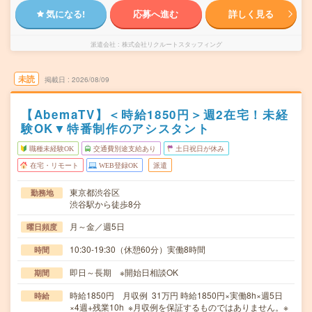
気になる!
応募へ進む
詳しく見る
派遣会社
株式会社リクルートスタッフィング
未読
掲載日
2026/08/09
【AbemaTV】＜時給1850円＞週2在宅！未経
験OK▼特番制作のアシスタント
職種未経験OK
交通費別途支給あり
土日祝日が休み
在宅・リモート
WEB登録OK
派遣
東京都渋谷区
勤務地
渋谷駅から徒歩8分
月～金／週5日
曜日頻度
10:30-19:30（休憩60分）実働8時間
時間
即日～長期 ※開始日相談OK
期間
時給1850円 月収例 31万円 時給1850円×実働8h×週5日
時給
×4週+残業10h ※月収例を保証するものではありません。※