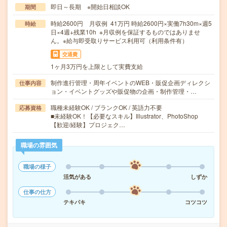
即日～長期 ※開始日相談OK
期間
時給2600円 月収例 41万円 時給2600円×実働7h30m×週5
時給
日×4週+残業10h ※月収例を保証するものではありませ
ん。※給与即受取りサービス利用可（利用条件有）
交通費
1ヶ月3万円を上限として実費支給
制作進行管理・周年イベントのWEB・販促企画ディレクシ
仕事内容
ョン・イベントグッズや販促物の企画・制作管理・…
職種未経験OK / ブランクOK / 英語力不要
応募資格
■未経験OK！【必要なスキル】Illustrator、PhotoShop
【歓迎/経験】プロジェク…
職場の雰囲気
職場の様子
活気がある
しずか
仕事の仕方
テキパキ
コツコツ