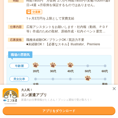
時給1800円 月収例 27万円 時給1800円×実働7h30m×週5
時給
日×4週 ※月収例を保証するものではありません。
交通費
1ヶ月3万円を上限として実費支給
広報アシスタントをお願いします・社内報（動画、ＰＤＦ
仕事内容
等）作成のための取材、原稿作成・社内イベント運営…
職種未経験OK / ブランクOK / 英語力不要
応募資格
■未経験OK！【必要なスキル】Illustrator、Premiere
職場の雰囲気
年齢層
20代
30代
40代
50代
60代
男女比率
女性
男性
大人気！
もっと見る
エン派遣アプリ
派遣のお仕事情報がたくさん！プッシュ通知で受け取ろう！
気になる!
応募へ進む
詳しく見る
アプリをダウンロード