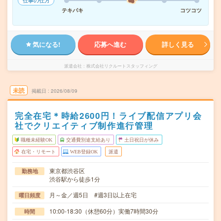
仕事の仕方
テキパキ
コツコツ
気になる!
応募へ進む
詳しく見る
派遣会社
株式会社リクルートスタッフィング
未読
掲載日
2026/08/09
完全在宅＊時給2600円！ライブ配信アプリ会
社でクリエイティブ制作進行管理
職種未経験OK
交通費別途支給あり
土日祝日が休み
在宅・リモート
WEB登録OK
派遣
東京都渋谷区
勤務地
渋谷駅から徒歩1分
月～金／週5日 #週3日以上在宅
曜日頻度
10:00-18:30（休憩60分）実働7時間30分
時間