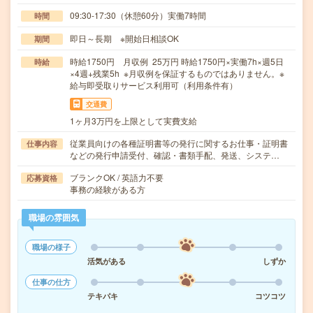
09:30-17:30（休憩60分）実働7時間
時間
即日～長期 ※開始日相談OK
期間
時給1750円 月収例 25万円 時給1750円×実働7h×週5日
時給
×4週+残業5h ※月収例を保証するものではありません。※
給与即受取りサービス利用可（利用条件有）
交通費
1ヶ月3万円を上限として実費支給
従業員向けの各種証明書等の発行に関するお仕事・証明書
仕事内容
などの発行申請受付、確認・書類手配、発送、システ…
ブランクOK / 英語力不要
応募資格
事務の経験がある方
職場の雰囲気
職場の様子
活気がある
しずか
仕事の仕方
テキパキ
コツコツ