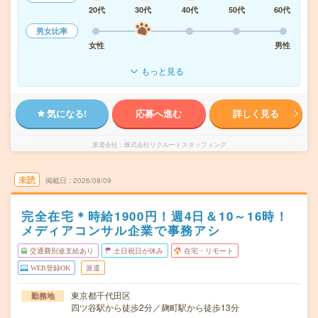
20代
30代
40代
50代
60代
男女比率
女性
男性
もっと見る
気になる!
応募へ進む
詳しく見る
派遣会社
株式会社リクルートスタッフィング
未読
掲載日
2026/08/09
完全在宅＊時給1900円！週4日＆10～16時！
メディアコンサル企業で事務アシ
交通費別途支給あり
土日祝日が休み
在宅・リモート
WEB登録OK
派遣
東京都千代田区
勤務地
四ツ谷駅から徒歩2分／麹町駅から徒歩13分