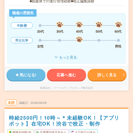
■紙媒体での進行管理経験■校正編集経験
職場の雰囲気
年齢層
20代
30代
40代
50代
60代
男女比率
女性
男性
もっと見る
気になる!
応募へ進む
詳しく見る
派遣会社
パーソルテンプスタッフ株式会社
未読
掲載日
2026/08/09
時給2500円！10時～＊未経験OK！【アプリ
ボット】在宅OK！渋谷で校正・制作
職種未経験OK
交通費別途支給あり
土日祝日が休み