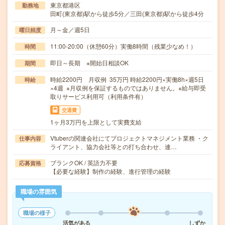
東京都港区
勤務地
田町(東京都)駅から徒歩5分／三田(東京都)駅から徒歩4分
月～金／週5日
曜日頻度
11:00-20:00（休憩60分）実働8時間（残業少なめ！）
時間
即日～長期 ※開始日相談OK
期間
時給2200円 月収例 35万円 時給2200円×実働8h×週5日
時給
×4週 ※月収例を保証するものではありません。※給与即受
取りサービス利用可（利用条件有）
交通費
1ヶ月3万円を上限として実費支給
Vtuberの関連会社にてプロジェクトマネジメント業務 ・ク
仕事内容
ライアント、協力会社等との打ち合わせ、連…
ブランクOK / 英語力不要
応募資格
【必要な経験】制作の経験、進行管理の経験
職場の雰囲気
職場の様子
活気がある
しずか