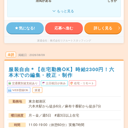
活気がある
しずか
もっと見る
気になる!
応募へ進む
詳しく見る
派遣会社
株式会社リクルートスタッフィング
未読
掲載日
2026/08/09
服装自由＊【在宅勤務OK】時給2300円！六
本木での編集・校正・制作
交通費別途支給あり
土日祝日が休み
在宅・リモート
WEB登録OK
派遣
東京都港区
勤務地
六本木駅から徒歩6分／麻布十番駅から徒歩7分
月～金／週5日 #週3日以上在宅
曜日頻度
11:00-19:00（休憩60分）実働7時間
時間