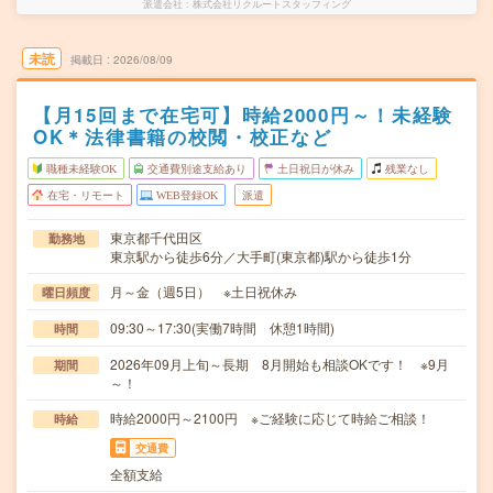
派遣会社
株式会社リクルートスタッフィング
未読
掲載日
2026/08/09
【月15回まで在宅可】時給2000円～！未経験
OK＊法律書籍の校閲・校正など
職種未経験OK
交通費別途支給あり
土日祝日が休み
残業なし
在宅・リモート
WEB登録OK
派遣
東京都千代田区
勤務地
東京駅から徒歩6分／大手町(東京都)駅から徒歩1分
月～金（週5日） ※土日祝休み
曜日頻度
09:30～17:30(実働7時間 休憩1時間)
時間
2026年09月上旬～長期 8月開始も相談OKです！ ※9月
期間
～！
時給2000円～2100円 ※ご経験に応じて時給ご相談！
時給
交通費
全額支給