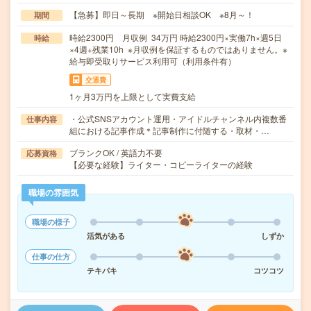
【急募】即日～長期 ※開始日相談OK ※8月～！
期間
時給2300円 月収例 34万円 時給2300円×実働7h×週5日
時給
×4週+残業10h ※月収例を保証するものではありません。※
給与即受取りサービス利用可（利用条件有）
交通費
1ヶ月3万円を上限として実費支給
・公式SNSアカウント運用・アイドルチャンネル内複数番
仕事内容
組における記事作成＊記事制作に付随する・取材・…
ブランクOK / 英語力不要
応募資格
【必要な経験】ライター・コピーライターの経験
職場の雰囲気
職場の様子
活気がある
しずか
仕事の仕方
テキパキ
コツコツ