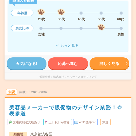
職場の雰囲気
年齢層
20代
30代
40代
50代
60代
男女比率
女性
男性
もっと見る
気になる!
応募へ進む
詳しく見る
派遣会社
株式会社リクルートスタッフィング
未読
掲載日
2026/08/09
美容品メーカーで販促物のデザイン業務！＠
表参道
交通費別途支給あり
土日祝日が休み
WEB登録OK
派遣
東京都渋谷区
勤務地