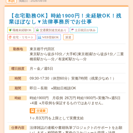
未読
掲載日
2026/08/08
【在宅勤務OK】時給1900円！未経験OK！残
業ほぼなし▼法律事務所でお仕事
職種未経験OK
交通費別途支給あり
土日祝日が休み
在宅・リモート
WEB登録OK
派遣
東京都千代田区
勤務地
東京駅から徒歩10分／大手町(東京都)駅から徒歩1分／二重
橋前駅から---分／有楽町駅から---分
月～金／週5日
曜日頻度
09:30-17:30（休憩60分）実働7時間（残業少なめ！）
時間
即日～長期 ※開始日相談OK
期間
時給1900円 月収例 26万円 時給1900円×実働7h×週5日
時給
×4週 ※月収例を保証するものではありません。
交通費
1ヶ月3万円を上限として実費支給
法律雑誌の連載や書籍執筆プロジェクトのサポートをお願
仕事内容
いします・校閲作業・案件のスケジュール管理・法律…