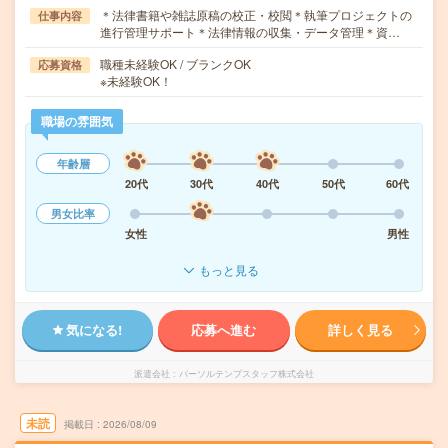
＊法律書籍や雑誌原稿の校正・校閲＊執筆プロジェクトの
仕事内容
進行管理サポート＊法律情報の収集・データ管理＊資…
職種未経験OK / ブランクOK
応募資格
※未経験OK！
職場の雰囲気
年齢層
20代
30代
40代
50代
60代
男女比率
女性
男性
もっと見る
気になる!
応募へ進む
詳しく見る
派遣会社
パーソルテンプスタッフ株式会社
未読
掲載日
2026/08/09