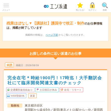
メニュー
気になる!
ログイン
検索
残業ほぼなし▼【講談社】護国寺で校正・制作
のお仕事情報
は、掲載が終了しています
掲載時の情報は、
ページ下部
からご覧いただけます。
お探しの条件に近い派遣のお仕事
未読
掲載日
2026/08/09
完全在宅＊時給1900円！17時迄！大手翻訳会
社にて臨床開発関連文書のチェック
交通費別途支給あり
土日祝日が休み
在宅・リモート
WEB登録OK
派遣
東京都渋谷区
勤務地
新宿駅から徒歩5分／新宿(東京メトロ)駅から---分／新宿西