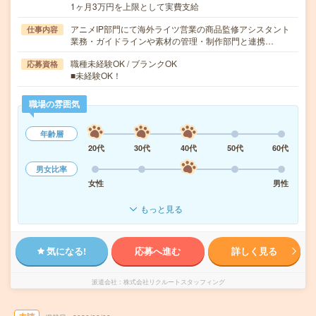
1ヶ月3万円を上限として実費支給
アニメIP部門にて海外ライツ営業の商品監修アシスタント
仕事内容
業務・ガイドラインや素材の管理・制作部門と連携…
職種未経験OK / ブランクOK
応募資格
■未経験OK！
職場の雰囲気
年齢層
20代
30代
40代
50代
60代
男女比率
女性
男性
もっと見る
気になる!
応募へ進む
詳しく見る
派遣会社
株式会社リクルートスタッフィング