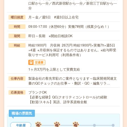
口駅から---分／西武新宿駅から---分／新宿三丁目駅から---
分
月～金／週5日 #週3日以上在宅
曜日頻度
09:00-17:00（休憩60分）実働7時間（残業少なめ！）
時間
即日～長期 ※開始日相談OK
期間
時給1900円 月収例 26万円 時給1900円×実働7h×週5日
時給
×4週 ※月収例を保証するものではありません。※給与即受
取りサービス利用可（利用条件有）
交通費
1ヶ月3万円を上限として実費支給
製薬会社の客先常駐のご案件となります～臨床開発関連文
仕事内容
書のQCチェックのお仕事～・翻訳・QC・編集リラ…
ブランクOK
応募資格
【必要な経験】QC(クオリティコントロール)の経験
【歓迎/スキル】英語、語学系資格全般
職場の雰囲気
年齢層