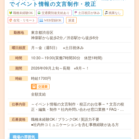
でイベント情報の文言制作・校正
職種未経験OK
交通費別途支給あり
土日祝日が休み
残業なし
在宅・リモート
WEB登録OK
派遣
東京都渋谷区
勤務地
神泉駅から徒歩2分／渋谷駅から徒歩6分
月～金（週5日） ※土日祝休み
曜日頻度
10:30～19:00(実働7時間30分 休憩1時間)
時間
2026年09月上旬～長期 ※9月～！
期間
時給1700円
時給
交通費
全額支給
～イベント情報の文言制作・校正のお仕事～＊文言の校
仕事内容
正・編集・制作＊社内外問い合わせ窓口業務＊FAQ・…
職種未経験OK / ブランクOK / 英語力不要
応募資格
●社内外コミュニケーションを含む事務経験がある方
職場の雰囲気