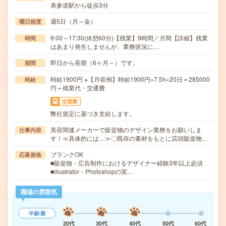
表参道駅から徒歩3分
週5日（月～金）
曜日頻度
9:00～17:30(休憩60分)【残業】9時間／月間【詳細】残業
時間
はあまり発生しませんが、業務状況に…
即日から長期（6ヶ月～）です。
期間
時給1900円 ※【月収例】時給1900円×7.5h×20日＝285000
時給
円＋残業代・交通費
交通費
弊社規定に基づき支給します。
美容関連メーカーで販促物のデザイン業務をお願いしま
仕事内容
す！≪具体的には…≫〇既存の素材をもとに店頭販促物…
ブランクOK
応募資格
■販促物・広告制作におけるデザイナー経験3年以上必須
■illustrator・Photoshopの実…
職場の雰囲気
年齢層
20代
30代
40代
50代
60代