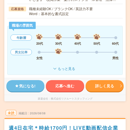
職種未経験OK / ブランクOK / 英語力不要
応募資格
Word：基本的な書式設定
職場の雰囲気
年齢層
20代
30代
40代
50代
60代
男女比率
女性
男性
もっと見る
気になる!
応募へ進む
詳しく見る
派遣会社
株式会社リクルートスタッフィング
未読
掲載日
2026/08/08
週4日在宅＊時給1700円！LIVE動画配信企業