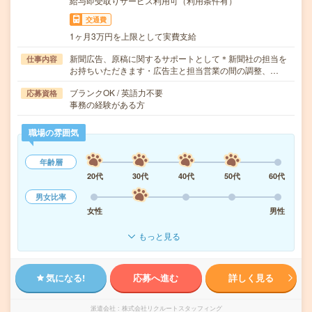
給与即受取りサービス利用可（利用条件有）
交通費
1ヶ月3万円を上限として実費支給
新聞広告、原稿に関するサポートとして＊新聞社の担当を
仕事内容
お持ちいただきます・広告主と担当営業の間の調整、…
ブランクOK / 英語力不要
応募資格
事務の経験がある方
職場の雰囲気
年齢層
20代
30代
40代
50代
60代
男女比率
女性
男性
もっと見る
気になる!
応募へ進む
詳しく見る
派遣会社
株式会社リクルートスタッフィング