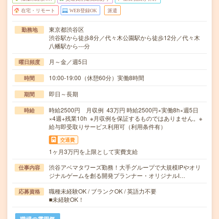
在宅・リモート
WEB登録OK
派遣
東京都渋谷区
勤務地
渋谷駅から徒歩8分／代々木公園駅から徒歩12分／代々木
八幡駅から---分
月～金／週5日
曜日頻度
10:00-19:00（休憩60分）実働8時間
時間
即日～長期
期間
時給2500円 月収例 43万円 時給2500円×実働8h×週5日
時給
×4週+残業10h ※月収例を保証するものではありません。※
給与即受取りサービス利用可（利用条件有）
交通費
1ヶ月3万円を上限として実費支給
渋谷アベマタワーズ勤務！大手グループで大規模IPやオリ
仕事内容
ジナルゲームを創る開発プランナー・オリジナルI…
職種未経験OK / ブランクOK / 英語力不要
応募資格
■未経験OK！