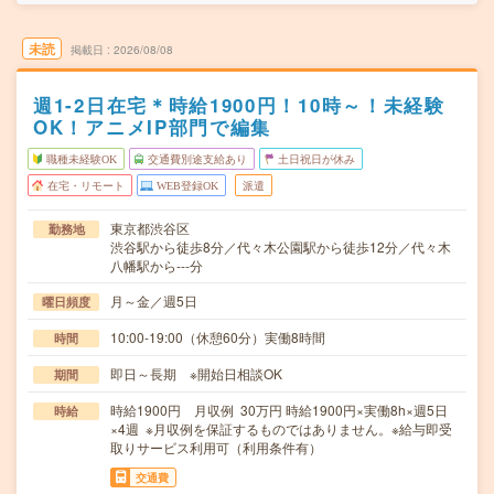
未読
掲載日
2026/08/08
週1-2日在宅＊時給1900円！10時～！未経験
OK！アニメIP部門で編集
職種未経験OK
交通費別途支給あり
土日祝日が休み
在宅・リモート
WEB登録OK
派遣
東京都渋谷区
勤務地
渋谷駅から徒歩8分／代々木公園駅から徒歩12分／代々木
八幡駅から---分
月～金／週5日
曜日頻度
10:00-19:00（休憩60分）実働8時間
時間
即日～長期 ※開始日相談OK
期間
時給1900円 月収例 30万円 時給1900円×実働8h×週5日
時給
×4週 ※月収例を保証するものではありません。※給与即受
取りサービス利用可（利用条件有）
交通費