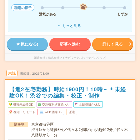
職場の様子
活気がある
しずか
もっと見る
気になる!
応募へ進む
詳しく見る
派遣会社
株式会社マイナビワークス(マイナビスタッフ)
未読
掲載日
2026/08/09
【週2在宅勤務】時給1900円！10時～＊未経
験OK！渋谷での編集・校正・制作
職種未経験OK
交通費別途支給あり
土日祝日が休み
在宅・リモート
WEB登録OK
派遣
東京都渋谷区
勤務地
渋谷駅から徒歩8分／代々木公園駅から徒歩12分／代々木
八幡駅から---分