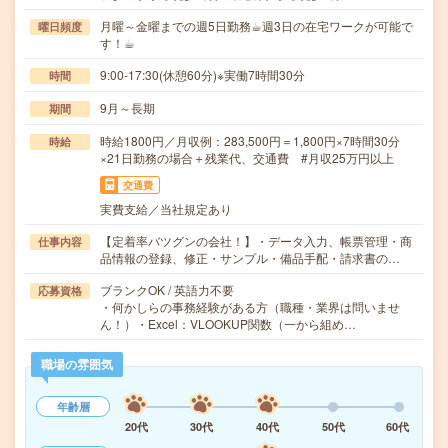
月曜～金曜までの週5日勤務☕︎週3日の在宅ワークが可能で
曜日頻度
す！☕︎
9:00-17:30(休憩60分)※実働7時間30分
時間
9月～長期
期間
時給1800円／月収例：283,500円＝1,800円×7時間30分
時給
×21日勤務の場合＋残業代、交通費 #月収25万円以上
交通費
実費支給／当社規定あり
【定着率バツグンの会社！】・データ入力、帳票管理・商
仕事内容
品情報の登録、修正・サンプル・備品手配・請求書の…
ブランクOK / 英語力不要
応募資格
・何かしらの事務経験がある方（職種・業界は問いませ
ん！）・Excel：VLOOKUP関数（一から組め…
職場の雰囲気
年齢層
20代
30代
40代
50代
60代