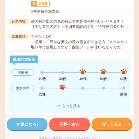
交通費
※交通費全額支給
外国特許出願の為の窓口事務業務を担当いただきます！
仕事内容
【主な業務内容】・明細書翻訳の手配・特許技術者や外…
ブランクOK
応募資格
～必須～・簡単な英文の読み書きができる方（メールやり
取り等で使用しますが、翻訳ツールを使いながらでの…
職場の雰囲気
年齢層
20代
30代
40代
50代
60代
男女比率
女性
男性
もっと見る
気になる!
応募へ進む
詳しく見る
派遣会社
株式会社アークコミュニケーションズ