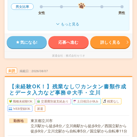
男女比率
女性
男性
もっと見る
気になる!
応募へ進む
詳しく見る
派遣会社
株式会社セリオ
未読
掲載日
2026/08/07
【未経験OK！】残業なし♡カンタン書類作成
とデータ入力など事務＠大手・立川
職種未経験OK
交通費別途支給あり
土日祝日が休み
残業なし
WEB登録OK
派遣
東京都立川市
勤務地
立川駅から徒歩8分／立川南駅から徒歩9分／西国立駅から
徒歩9分／立川北駅から自転車5分／国立駅から自転車11分