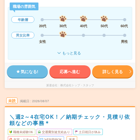
職場の雰囲気
年齢層
20代
30代
40代
50代
60代
男女比率
女性
男性
もっと見る
気になる!
応募へ進む
詳しく見る
派遣会社
株式会社トップ・スタッフ
未読
掲載日
2026/08/07
＼週2～4在宅OK！／納期チェック・見積り依
頼などの事務＊
職種未経験OK
交通費別途支給あり
土日祝日が休み
在宅・リモート
WEB登録OK
派遣