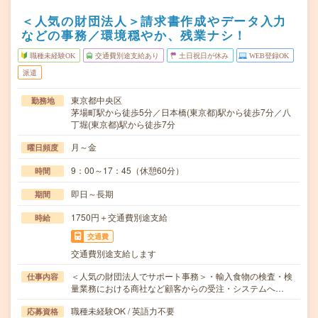
＜人気の財団法人＞請求書作成やデータ入力
などの事務／環境穏やか、残業ナシ！
職種未経験OK
交通費別途支給あり
土日祝日が休み
WEB登録OK
派遣
東京都中央区
勤務地
茅場町駅から徒歩5分／日本橋(東京都)駅から徒歩7分／八
丁堀(東京都)駅から徒歩7分
月～金
曜日頻度
9：00～17：45（休憩60分）
時間
即日～長期
期間
1750円＋交通費別途支給
時給
交通費
交通費別途支給します
＜人気の財団法人でサポート事務＞・輸入食物の検査・検
仕事内容
量業務における商社など顧客からの受注・システムへ…
職種未経験OK / 英語力不要
応募資格