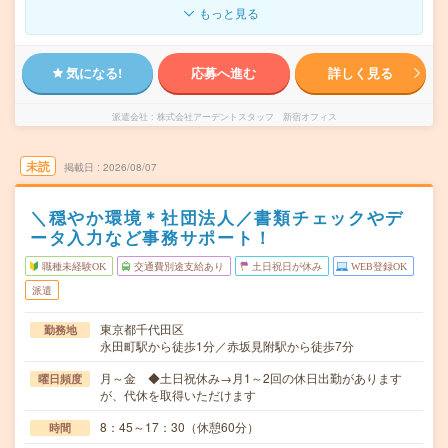
もっと見る
気になる!
応募へ進む
詳しく見る
派遣会社
株式会社アーデントスタッフ 新宿オフィス
未読
掲載日
2026/08/07
＼穏やか環境＊社団法人／書類チェックやデ
ータ入力など事務サポート！
職種未経験OK
交通費別途支給あり
土日祝日が休み
WEB登録OK
派遣
東京都千代田区
勤務地
永田町駅から徒歩1分／赤坂見附駅から徒歩7分
月～金 ◆土日祝休み→月1～2回の休日出勤があります
曜日頻度
が、代休を取得いただけます
8：45～17：30（休憩60分）
時間