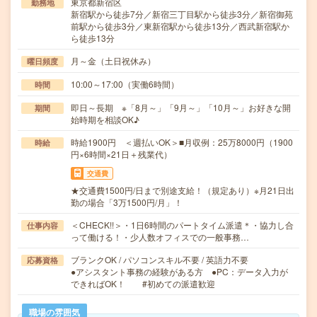
東京都新宿区
勤務地
新宿駅から徒歩7分／新宿三丁目駅から徒歩3分／新宿御苑
前駅から徒歩3分／東新宿駅から徒歩13分／西武新宿駅か
ら徒歩13分
月～金（土日祝休み）
曜日頻度
10:00～17:00（実働6時間）
時間
即日～長期 ※「8月～」「9月～」「10月～」お好きな開
期間
始時期を相談OK♪
時給1900円 ＜週払いOK＞■月収例：25万8000円（1900
時給
円×6時間×21日＋残業代）
交通費
★交通費1500円/日まで別途支給！（規定あり）※月21日出
勤の場合「3万1500円/月」！
＜CHECK!!＞・1日6時間のパートタイム派遣＊・協力し合
仕事内容
って働ける！・少人数オフィスでの一般事務…
ブランクOK / パソコンスキル不要 / 英語力不要
応募資格
●アシスタント事務の経験がある方 ●PC：データ入力が
できればOK！ #初めての派遣歓迎
職場の雰囲気