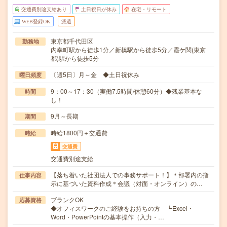
交通費別途支給あり
土日祝日が休み
在宅・リモート
WEB登録OK
派遣
東京都千代田区
勤務地
内幸町駅から徒歩1分／新橋駅から徒歩5分／霞ケ関(東京
都)駅から徒歩5分
〔週5日〕月～金 ◆土日祝休み
曜日頻度
9：00～17：30（実働7.5時間/休憩60分）◆残業基本な
時間
し！
9月～長期
期間
時給1800円＋交通費
時給
交通費
交通費別途支給
【落ち着いた社団法人での事務サポート！】＊部署内の指
仕事内容
示に基づいた資料作成＊会議（対面・オンライン）の…
ブランクOK
応募資格
◆オフィスワークのご経験をお持ちの方 ┗Excel・
Word・PowerPointの基本操作（入力・…