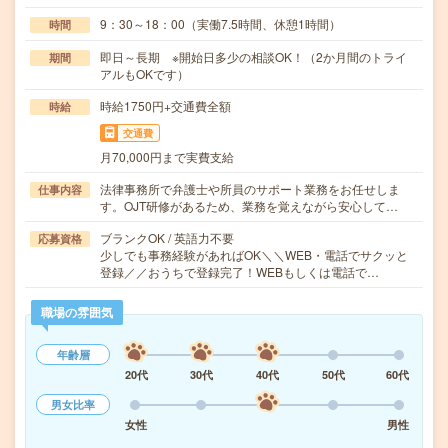
9：30～18：00（実働7.5時間、休憩1時間）
時間
即日～長期 ※開始日多少の相談OK！（2か月間のトライ
期間
アルもOKです）
時給1750円+交通費全額
時給
交通費
月70,000円まで実費支給
法律事務所で弁護士や所員のサポート業務をお任せしま
仕事内容
す。OJT研修があるため、業務を覚えながら安心して…
ブランクOK / 英語力不要
応募資格
少しでも事務経験があればOK＼＼WEB・電話でサクッと
登録／／おうちで登録完了！WEBもしくは電話で…
職場の雰囲気
年齢層
20代
30代
40代
50代
60代
男女比率
女性
男性