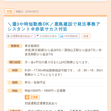
未読
掲載日
2026/08/07
＼週3や時短勤務OK／鹿島建設で発注事務ア
シスタント＠赤坂サカス付近
交通費別途支給あり
土日祝日が休み
WEB登録OK
派遣
東京都港区
勤務地
赤坂(東京都)駅から徒歩5分／溜池山王駅から徒歩7分／赤
坂見附駅から徒歩7分
月～金※平日の週３日または4日勤務となります。
曜日頻度
8:30～17:30※時短勤務相談可能です。（9：30～16：30の
時間
勤務がミニマムとなります）
即日～長期予定
期間
時給1600円～1800円＋交通費
時給
交通費
別途通勤交通費支給あり
＜発注に関するサポート事務＞・工事業者への発注業務、