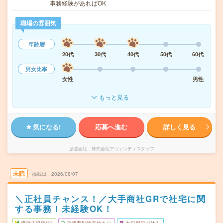
事務経験があればOK
職場の雰囲気
年齢層
20代
30代
40代
50代
60代
男女比率
女性
男性
もっと見る
気になる!
応募へ進む
詳しく見る
派遣会社
株式会社アヴァンティスタッフ
未読
掲載日
2026/08/07
＼正社員チャンス！／大手商社GRで社宅に関
する事務！未経験OK！