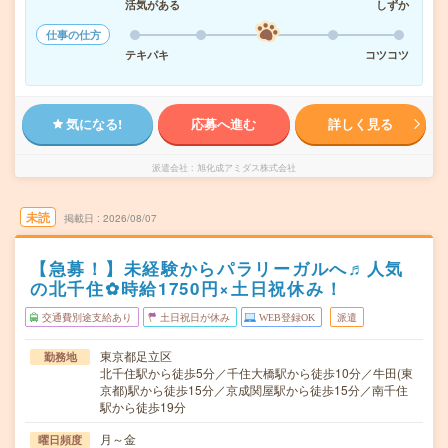
活気がある
しずか
仕事の仕方
テキパキ
コツコツ
気になる!
応募へ進む
詳しく見る
派遣会社
旭化成アミダス株式会社
未読
掲載日
2026/08/07
【急募！】未経験からパラリーガルへ♬人気
の北千住✿時給1750円×土日祝休み！
交通費別途支給あり
土日祝日が休み
WEB登録OK
派遣
東京都足立区
勤務地
北千住駅から徒歩5分／千住大橋駅から徒歩10分／牛田(東
京都)駅から徒歩15分／京成関屋駅から徒歩15分／南千住
駅から徒歩19分
月～金
曜日頻度