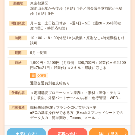
東京都港区
勤務地
溜池山王駅から徒歩（直結）1分／国会議事堂前駅から徒
歩（直結）8分
月～金 土日祝日休み ※週4日～5日（週28～35時間程
曜日頻度
度 / 曜日・時間応相談）
10：00～18：00(休憩1ｈ)※残業：原則なし※時短勤務も相
時間
談可
9月～長期
期間
1,900円～2,100円（月収例：308,700円＋残業代＝＠2,100
時給
円×7h×21日＋残業代）※スキル・経験に応じる
交通費
通勤交通費別途支給あり
＜定期購読プロモーション業務＞・素材（画像・テキス
仕事内容
ト）収集、外部パートナーへの共有・進行管理・WEB…
職種未経験OK / ブランクOK / 英語力不要
応募資格
■PCの基本操作ができる方（Excel/スプレッドシートでの
データ入力・簡単関数、Teams、メール…
気になる!
応募へ進む
詳しく見る