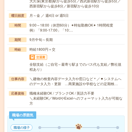
大久保(東京都)駅から徒歩5分／西武新宿駅から徒歩5分／
西新宿駅から徒歩8分／新宿駅から徒歩10分
月～金 ／ 週4日 or 週5日
曜日頻度
9:00～18:00（休憩60分）✦時短勤務OK✦ 1時間程度
時間
例）「9:00-17:00」「10:…
9月中旬～長期
期間
時給1800円＋交
時給
交通費
全額支給（ご自宅～最寄り駅までのバス代も支給／弊社規
程あり）
＼建物の検査内容データ入力や窓口など＊／▼システムへ
仕事内容
のデータ入力・更新 …商業施設や学校などの定期検…
職種未経験OK / ブランクOK / 英語力不要
応募資格
＼未経験OK／WordやExcelへのフォーマット入力が可能な
方
職場の雰囲気
職場の様子