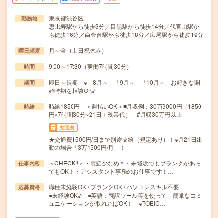
東京都渋谷区
勤務地
恵比寿駅から徒歩3分／目黒駅から徒歩14分／代官山駅か
ら徒歩16分／白金台駅から徒歩18分／広尾駅から徒歩19分
月～金（土日祝休み）
曜日頻度
9:00～17:30（実働7時間30分）
時間
即日～長期 ※「8月～」「9月～」「10月～」お好きな開
期間
始時期を相談OK♪
時給1850円 ＜週払いOK＞■月収例：30万9000円（1850
時給
円×7時間30分×21日＋残業代） #月収30万円以上
交通費
★交通費1500円/日まで別途支給（規定あり）！※月21日出
勤の場合「3万1500円/月」！
＜CHECK!!＞・電話少なめ＊・未経験でもブランクがあっ
仕事内容
てもOK！・アシスタント事務のお仕事です！…
職種未経験OK / ブランクOK / パソコンスキル不要
応募資格
●未経験OK♪ ●英語：翻訳ツール等を使って 簡単なコミ
ュニケーションが取れればOK！ ※TOEIC…