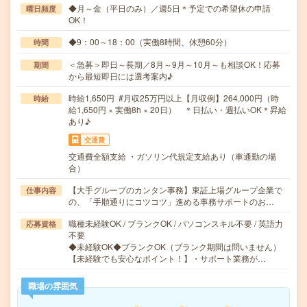
◆月～金（平日のみ）／週5日＊予定での希望休の申請
曜日頻度
OK！
◆9：00～18：00（実働8時間、休憩60分）
時間
＜急募＞即日～長期／8月～9月～10月～も相談OK！応募
期間
から最短即日には選考案内♪
時給1,650円 #月収25万円以上【月収例】264,000円（時
時給
給1,650円 × 実働8h × 20日） ＊日払い・週払いOK＊昇給
あり♪
交通費
交通費全額支給 ・ガソリン代規定支給あり（車通勤の場
合）
【大手グループのカンタン事務】東証上場グループ企業で
仕事内容
の、「手順通りにコツコツ」進める事務サポートのお…
職種未経験OK / ブランクOK / パソコンスキル不要 / 英語力
応募資格
不要
◆未経験OK◆ブランクOK（ブランク期間は問いません）
【未経験でも安心なポイント！】・サポート業務が…
職場の雰囲気