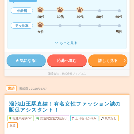
年齢層
20代
30代
40代
50代
60代
男女比率
女性
男性
もっと見る
気になる!
応募へ進む
詳しく見る
派遣会社
株式会社ジョブコム
未読
掲載日
2026/08/07
溜池山王駅直結！有名女性ファッション誌の
販促アシスタント！
職種未経験OK
交通費別途支給あり
土日祝日が休み
残業なし
派遣