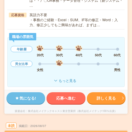
は・・》〇OA事務・データ管理・システム（新システム・
…
英語力不要
応募資格
・事務のご経験・Excel：SUM、IF等の修正・Word：入
力、修正少しでもご興味があれば、まずは…
職場の雰囲気
年齢層
20代
30代
40代
50代
60代
男女比率
女性
男性
もっと見る
気になる!
応募へ進む
詳しく見る
派遣会社
株式会社メイテックキャスト東京営業所（株式会社メイテック100％出資）
未読
掲載日
2026/08/07