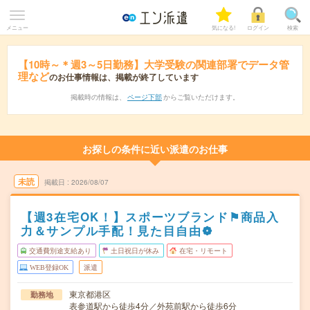
メニュー
気になる!
ログイン
検索
【10時～＊週3～5日勤務】大学受験の関連部署でデータ管
理など
のお仕事情報は、掲載が終了しています
掲載時の情報は、
ページ下部
からご覧いただけます。
お探しの条件に近い派遣のお仕事
未読
掲載日
2026/08/07
【週3在宅OK！】スポーツブランド⚑商品入
力＆サンプル手配！見た目自由❁
交通費別途支給あり
土日祝日が休み
在宅・リモート
WEB登録OK
派遣
東京都港区
勤務地
表参道駅から徒歩4分／外苑前駅から徒歩6分