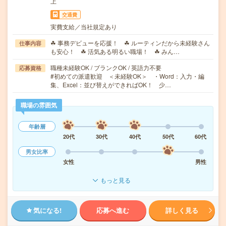
上
交通費
実費支給／当社規定あり
☘ 事務デビューを応援！ ☘ ルーティンだから未経験さん
仕事内容
も安心！ ☘ 活気ある明るい職場！ ☘ みん…
職種未経験OK / ブランクOK / 英語力不要
応募資格
#初めての派遣歓迎 ＜未経験OK＞ ・Word：入力・編
集、Excel：並び替えができればOK！ 少…
職場の雰囲気
年齢層
20代
30代
40代
50代
60代
男女比率
女性
男性
もっと見る
気になる!
応募へ進む
詳しく見る