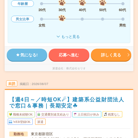
年齢層
20代
30代
40代
50代
60代
男女比率
女性
男性
もっと見る
気になる!
応募へ進む
詳しく見る
派遣会社
株式会社セリオ
未読
掲載日
2026/08/07
【週4日～／時短OK☄】建築系公益財団法人
で窓口＆事務｜長期安定☘︎
職種未経験OK
交通費別途支給あり
土日祝日が休み
残業なし
WEB登録OK
派遣
東京都新宿区
勤務地