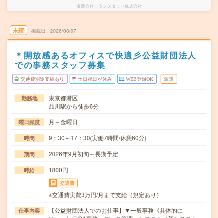
派遣会社
ランスタッド株式会社
未読
掲載日
2026/08/07
＊開放感あるオフィスで快適彡公益財団法人
での事務スタッフ募集
交通費別途支給あり
土日祝日が休み
WEB登録OK
派遣
東京都港区
勤務地
品川駅から徒歩6分
月～金曜日
曜日頻度
9：30～17：30(実働7時間/休憩60分)
時間
2026年9月初旬～長期予定
期間
1800円
時給
交通費
※交通費実費3万円/月まで支給（規定あり）
【公益財団法人でのお仕事】▼一般事務《具体的に
仕事内容