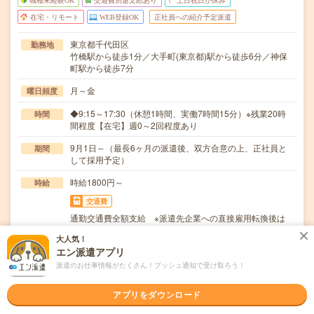
職種未経験OK
交通費別途支給あり
土日祝日が休み
在宅・リモート
WEB登録OK
正社員への紹介予定派遣
東京都千代田区
勤務地
竹橋駅から徒歩1分／大手町(東京都)駅から徒歩6分／神保
町駅から徒歩7分
月～金
曜日頻度
◆9:15～17:30（休憩1時間、実働7時間15分）※残業20時
時間
間程度【在宅】週0～2回程度あり
9月1日～（最長6ヶ月の派遣後、双方合意の上、正社員と
期間
して採用予定）
時給1800円～
時給
交通費
通勤交通費全額支給 ※派遣先企業への直接雇用転換後は
派遣先規定による
大人気！
エン派遣アプリ
～大手総合商社Grで社員向け借上げ社宅・寮の運営管理業
仕事内容
務～・グループ社員が利用する社員寮・社宅への入…
派遣のお仕事情報がたくさん！プッシュ通知で受け取ろう！
職種未経験OK / 英語力不要
応募資格
アプリをダウンロード
◆営業経験（建設・不動産・リフォーム業界経験尚可）◆
四大卒以上