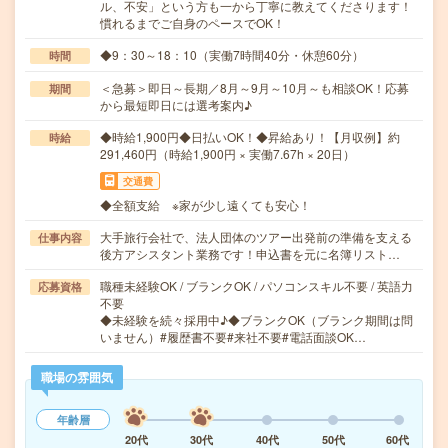
ル、不安」という方も一から丁寧に教えてくださります！
慣れるまでご自身のペースでOK！
◆9：30～18：10（実働7時間40分・休憩60分）
時間
＜急募＞即日～長期／8月～9月～10月～も相談OK！応募
期間
から最短即日には選考案内♪
◆時給1,900円◆日払いOK！◆昇給あり！【月収例】約
時給
291,460円（時給1,900円 × 実働7.67h × 20日）
交通費
◆全額支給 ※家が少し遠くても安心！
大手旅行会社で、法人団体のツアー出発前の準備を支える
仕事内容
後方アシスタント業務です！申込書を元に名簿リスト…
職種未経験OK / ブランクOK / パソコンスキル不要 / 英語力
応募資格
不要
◆未経験を続々採用中♪◆ブランクOK（ブランク期間は問
いません）#履歴書不要#来社不要#電話面談OK…
職場の雰囲気
年齢層
20代
30代
40代
50代
60代