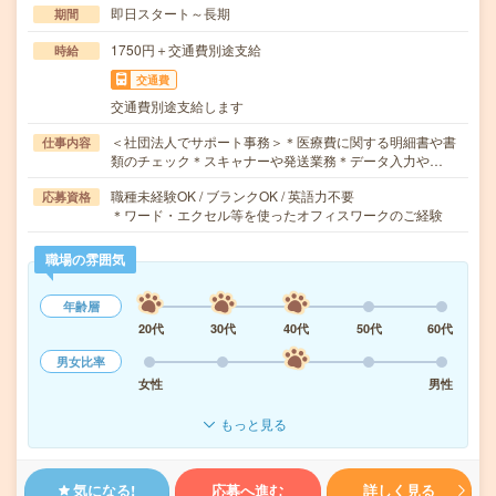
即日スタート～長期
期間
1750円＋交通費別途支給
時給
交通費
交通費別途支給します
＜社団法人でサポート事務＞＊医療費に関する明細書や書
仕事内容
類のチェック＊スキャナーや発送業務＊データ入力や…
職種未経験OK / ブランクOK / 英語力不要
応募資格
＊ワード・エクセル等を使ったオフィスワークのご経験
職場の雰囲気
年齢層
20代
30代
40代
50代
60代
男女比率
女性
男性
もっと見る
気になる!
応募へ進む
詳しく見る