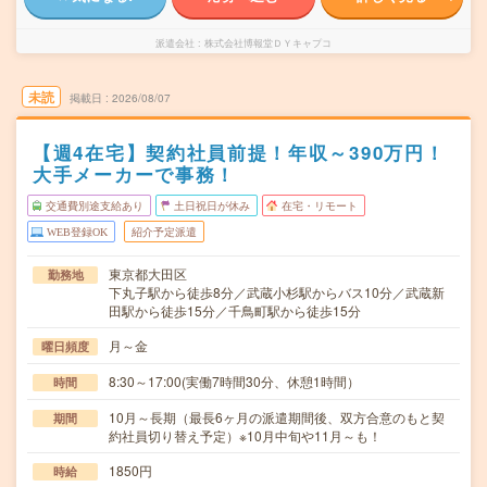
派遣会社
株式会社博報堂ＤＹキャプコ
未読
掲載日
2026/08/07
【週4在宅】契約社員前提！年収～390万円！
大手メーカーで事務！
交通費別途支給あり
土日祝日が休み
在宅・リモート
WEB登録OK
紹介予定派遣
東京都大田区
勤務地
下丸子駅から徒歩8分／武蔵小杉駅からバス10分／武蔵新
田駅から徒歩15分／千鳥町駅から徒歩15分
月～金
曜日頻度
8:30～17:00(実働7時間30分、休憩1時間）
時間
10月～長期（最長6ヶ月の派遣期間後、双方合意のもと契
期間
約社員切り替え予定）※10月中旬や11月～も！
1850円
時給