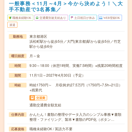
一般事務＜11月～4月＞今から決めよう！＼大
手不動産で3名募集／
職種未経験OK
交通費別途支給あり
土日祝日が休み
WEB登録OK
派遣
東京都港区
勤務地
浜松町駅から徒歩5分／大門(東京都)駅から徒歩5分／竹芝
駅から徒歩6分
月～金
曜日頻度
9:30～18:00（休憩1時間、実働7.5時間）※残業20時間程度
時間
11月1日～2027年4月30日（予定）
期間
時給1750円～ 月収例:約27.5万円（1750円×7.5h×21日）
時給
+残業代
交通費
通勤交通費全額支給
かんたん！書類の整理やデータ入力のシンプル事務▼書類
仕事内容
整理・ファイリング、製本▼書類のPDF化（ボタン…
職種未経験OK / 英語力不要
応募資格