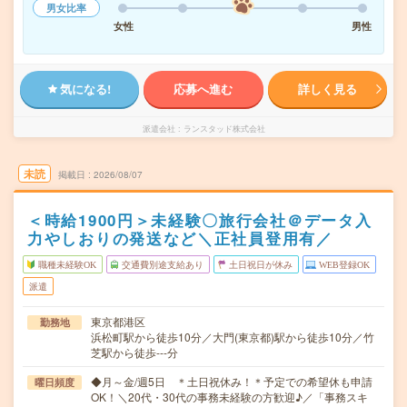
男女比率
女性
男性
気になる!
応募へ進む
詳しく見る
派遣会社
ランスタッド株式会社
未読
掲載日
2026/08/07
＜時給1900円＞未経験〇旅行会社＠データ入
力やしおりの発送など＼正社員登用有／
職種未経験OK
交通費別途支給あり
土日祝日が休み
WEB登録OK
派遣
東京都港区
勤務地
浜松町駅から徒歩10分／大門(東京都)駅から徒歩10分／竹
芝駅から徒歩---分
◆月～金/週5日 ＊土日祝休み！＊予定での希望休も申請
曜日頻度
OK！＼20代・30代の事務未経験の方歓迎♪／「事務スキ