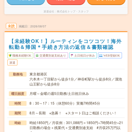
派遣会社
株式会社トップ・スタッフ
未読
掲載日
2026/08/07
【未経験OK！】ルーティンをコツコツ！海外
転勤＆帰国＊手続き方法の返信＆書類確認
職種未経験OK
交通費別途支給あり
土日祝日が休み
WEB登録OK
派遣
東京都港区
勤務地
六本木一丁目駅から徒歩1分／神谷町駅から徒歩8分／溜池
山王駅から徒歩8分
月曜～金曜の週5日勤務/土日祝日休み
曜日頻度
8：30～17：15（休憩60分）実働7時間45分
時間
8月～長期 ※急募！ ※スタート日はご相談ください！
期間
時給1850円／月収例：301,088円＝1850円×7時間45分×21
時給
日勤務の場合＋残業代＋交通費別途支給 #月収25万円以