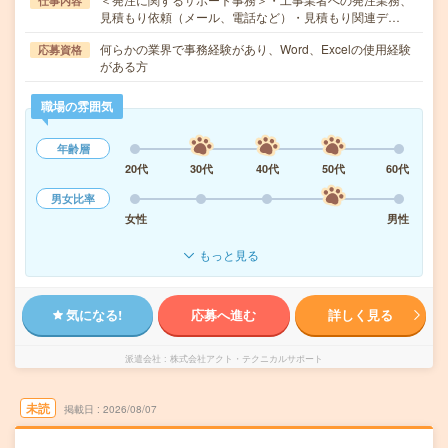
仕事内容
見積もり依頼（メール、電話など）・見積もり関連デ…
何らかの業界で事務経験があり、Word、Excelの使用経験
応募資格
がある方
職場の雰囲気
年齢層
20代
30代
40代
50代
60代
男女比率
女性
男性
もっと見る
気になる!
応募へ進む
詳しく見る
派遣会社
株式会社アクト・テクニカルサポート
未読
掲載日
2026/08/07