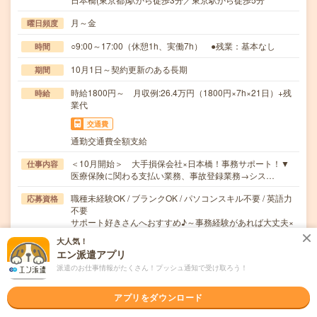
月～金
曜日頻度
○9:00～17:00（休憩1h、実働7h） ●残業：基本なし
時間
10月1日～契約更新のある長期
期間
時給1800円～ 月収例:26.4万円（1800円×7h×21日）+残
時給
業代
交通費
通勤交通費全額支給
＜10月開始＞ 大手損保会社×日本橋！事務サポート！▼
仕事内容
医療保険に関わる支払い業務、事故登録業務→シス…
職種未経験OK / ブランクOK / パソコンスキル不要 / 英語力
応募資格
不要
サポート好きさんへおすすめ♪～事務経験があれば大丈夫×
業界未経験も大歓迎です～
大人気！
エン派遣アプリ
職場の雰囲気
派遣のお仕事情報がたくさん！プッシュ通知で受け取ろう！
年齢層
アプリをダウンロード
20代
30代
40代
50代
60代