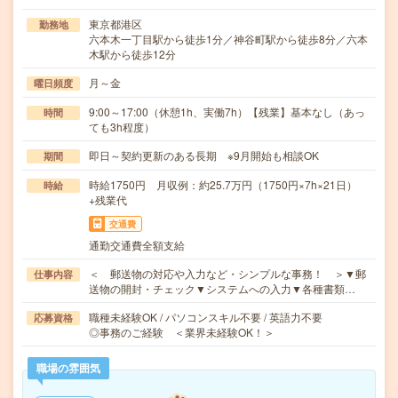
東京都港区
勤務地
六本木一丁目駅から徒歩1分／神谷町駅から徒歩8分／六本
木駅から徒歩12分
月～金
曜日頻度
9:00～17:00（休憩1h、実働7h）【残業】基本なし（あっ
時間
ても3h程度）
即日～契約更新のある長期 ※9月開始も相談OK
期間
時給1750円 月収例：約25.7万円（1750円×7h×21日）
時給
+残業代
交通費
通勤交通費全額支給
＜ 郵送物の対応や入力など・シンプルな事務！ ＞▼郵
仕事内容
送物の開封・チェック▼システムへの入力▼各種書類…
職種未経験OK / パソコンスキル不要 / 英語力不要
応募資格
◎事務のご経験 ＜業界未経験OK！＞
職場の雰囲気