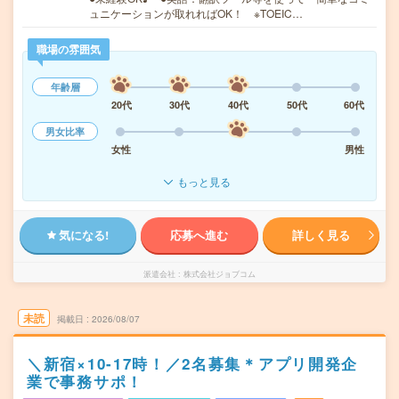
ュニケーションが取れればOK！ ※TOEIC…
職場の雰囲気
年齢層
20代
30代
40代
50代
60代
男女比率
女性
男性
もっと見る
気になる!
応募へ進む
詳しく見る
派遣会社
株式会社ジョブコム
未読
掲載日
2026/08/07
＼新宿×10-17時！／2名募集＊アプリ開発企
業で事務サポ！