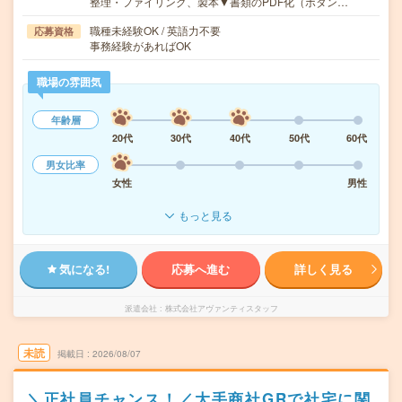
整理・ファイリング、製本▼書類のPDF化（ボタン…
職種未経験OK / 英語力不要
応募資格
事務経験があればOK
職場の雰囲気
年齢層
20代
30代
40代
50代
60代
男女比率
女性
男性
もっと見る
気になる!
応募へ進む
詳しく見る
派遣会社
株式会社アヴァンティスタッフ
未読
掲載日
2026/08/07
＼正社員チャンス！／大手商社GRで社宅に関