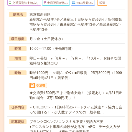
交通費別途支給あり
土日祝日が休み
WEB登録OK
派遣
東京都新宿区
勤務地
新宿駅から徒歩7分／新宿三丁目駅から徒歩3分／新宿御苑
前駅から徒歩3分／東新宿駅から徒歩13分／西武新宿駅か
ら徒歩13分
月～金（土日祝休み）
曜日頻度
10:00～17:00（実働6時間）
時間
即日～長期 ※「8月～」「9月～」「10月～」お好きな開
期間
始時期を相談OK♪
時給1900円 ＜週払いOK＞■月収例：25万8000円（1900
時給
円×6時間×21日＋残業代）
交通費
★交通費1500円/日まで別途支給！（規定あり）※月21日出
勤の場合「3万1500円/月」！
＜CHECK!!＞・1日6時間のパートタイム派遣＊・協力し合
仕事内容
って働ける！・少人数オフィスでの一般事務…
ブランクOK / パソコンスキル不要 / 英語力不要
応募資格
●アシスタント事務の経験がある方 ●PC：データ入力が
できればOK！ #初めての派遣歓迎