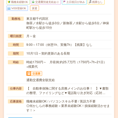
職種未経験OK
交通費別途支給あり
土日祝日が休み
残業なし
WEB登録OK
派遣
東京都千代田区
勤務地
御茶ノ水駅から徒歩3分／新御茶ノ水駅から徒歩5分／神保
町駅から徒歩10分
月～金
曜日頻度
9:00～17:00（休憩1h、実働7h）【残業】なし
時間
10月1日～契約更新のある長期
期間
時給1750円～ 月収例:約25.7万円（1750円×7h×21日）
時給
+残業代
交通費
通勤交通費全額支給
【 自動車保険に関する庶務メインのお仕事！ 】▼書類
仕事内容
の整理、ファイリングなど▼電話取り次ぎ対応（応対…
職種未経験OK / パソコンスキル不要 / 英語力不要
応募資格
◎何かしらの事務経験＜業界未経験OK！損保経験活かせま
す！＞