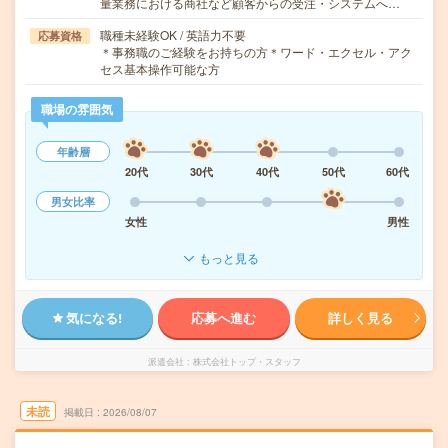
量業務における商社など顧客からの受注・システムへ…
職種未経験OK / 英語力不要
応募資格
＊事務職のご経験をお持ちの方＊ワード・エクセル・アク
セス基本操作可能な方
職場の雰囲気
年齢層
20代
30代
40代
50代
60代
男女比率
女性
男性
もっと見る
気になる!
応募へ進む
詳しく見る
派遣会社
株式会社トップ・スタッフ
未読
掲載日
2026/08/07