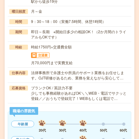
駅から徒歩19分
月～金
曜日頻度
9：30～18：00（実働7.5時間、休憩1時間）
時間
即日～長期 ※開始日多少の相談OK！（2か月間のトライ
期間
アルもOKです）
時給1750円+交通費全額
時給
交通費
月70,000円まで実費支給
法律事務所で弁護士や所員のサポート業務をお任せしま
仕事内容
す。OJT研修があるため、業務を覚えながら安心して…
ブランクOK / 英語力不要
応募資格
少しでも事務経験があればOK＼＼WEB・電話でサクッと
登録／／おうちで登録完了！WEBもしくは電話で…
職場の雰囲気
年齢層
20代
30代
40代
50代
60代