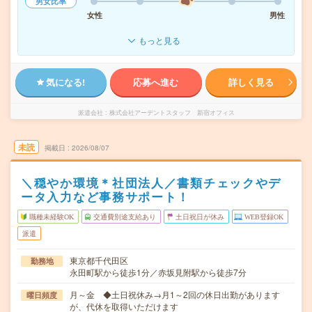
男女比率
女性
男性
もっと見る
気になる!
応募へ進む
詳しく見る
派遣会社
株式会社アーデントスタッフ 新宿オフィス
未読
掲載日
2026/08/07
＼穏やか環境＊社団法人／書類チェックやデ
ータ入力など事務サポート！
職種未経験OK
交通費別途支給あり
土日祝日が休み
WEB登録OK
派遣
東京都千代田区
勤務地
永田町駅から徒歩1分／赤坂見附駅から徒歩7分
月～金 ◆土日祝休み→月1～2回の休日出勤があります
曜日頻度
が、代休を取得いただけます