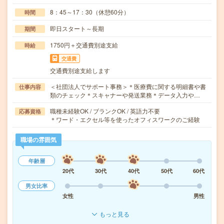
8：45～17：30（休憩60分）
時間
即日スタート～長期
期間
1750円＋交通費別途支給
時給
交通費
交通費別途支給します
＜社団法人でサポート事務＞＊医療費に関する明細書や書
仕事内容
類のチェック＊スキャナーや発送業務＊データ入力や…
職種未経験OK / ブランクOK / 英語力不要
応募資格
＊ワード・エクセル等を使ったオフィスワークのご経験
職場の雰囲気
年齢層
20代
30代
40代
50代
60代
男女比率
女性
男性
もっと見る