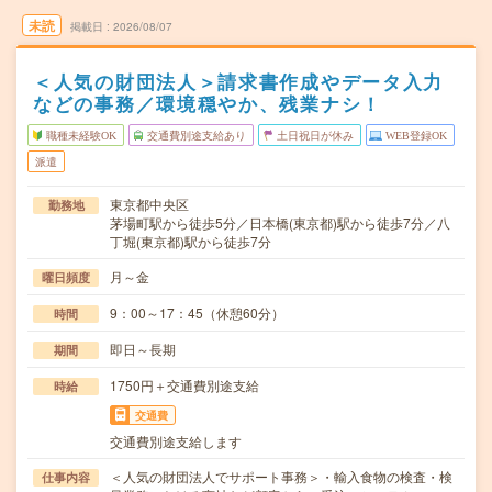
未読
掲載日
2026/08/07
＜人気の財団法人＞請求書作成やデータ入力
などの事務／環境穏やか、残業ナシ！
職種未経験OK
交通費別途支給あり
土日祝日が休み
WEB登録OK
派遣
東京都中央区
勤務地
茅場町駅から徒歩5分／日本橋(東京都)駅から徒歩7分／八
丁堀(東京都)駅から徒歩7分
月～金
曜日頻度
9：00～17：45（休憩60分）
時間
即日～長期
期間
1750円＋交通費別途支給
時給
交通費
交通費別途支給します
＜人気の財団法人でサポート事務＞・輸入食物の検査・検
仕事内容