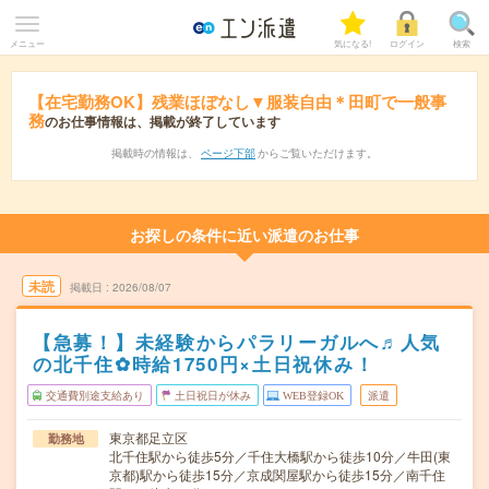
メニュー
気になる!
ログイン
検索
【在宅勤務OK】残業ほぼなし▼服装自由＊田町で一般事
務
のお仕事情報は、掲載が終了しています
掲載時の情報は、
ページ下部
からご覧いただけます。
お探しの条件に近い派遣のお仕事
未読
掲載日
2026/08/07
【急募！】未経験からパラリーガルへ♬人気
の北千住✿時給1750円×土日祝休み！
交通費別途支給あり
土日祝日が休み
WEB登録OK
派遣
東京都足立区
勤務地
北千住駅から徒歩5分／千住大橋駅から徒歩10分／牛田(東
京都)駅から徒歩15分／京成関屋駅から徒歩15分／南千住