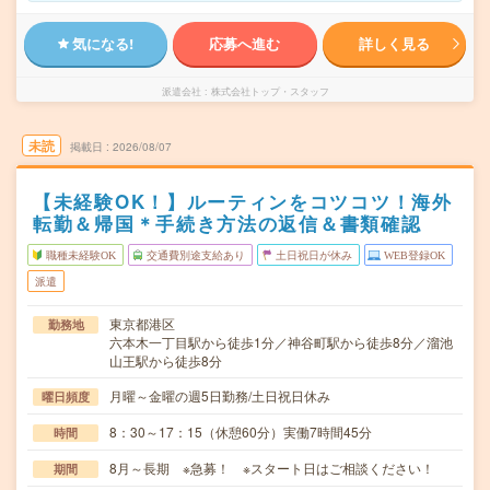
気になる!
応募へ進む
詳しく見る
派遣会社
株式会社トップ・スタッフ
未読
掲載日
2026/08/07
【未経験OK！】ルーティンをコツコツ！海外
転勤＆帰国＊手続き方法の返信＆書類確認
職種未経験OK
交通費別途支給あり
土日祝日が休み
WEB登録OK
派遣
東京都港区
勤務地
六本木一丁目駅から徒歩1分／神谷町駅から徒歩8分／溜池
山王駅から徒歩8分
月曜～金曜の週5日勤務/土日祝日休み
曜日頻度
8：30～17：15（休憩60分）実働7時間45分
時間
8月～長期 ※急募！ ※スタート日はご相談ください！
期間