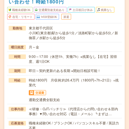
い合わせ！時給1800円
職種未経験OK
交通費別途支給あり
土日祝日が休み
残業なし
在宅・リモート
WEB登録OK
派遣
東京都千代田区
勤務地
小川町(東京都)駅から徒歩1分／淡路町駅から徒歩5分／新
御茶ノ水駅から徒歩5分
月～金
曜日頻度
9:00～17:00（休憩1h、実働7h）※残業なし【在宅】習得
時間
度、週1日OK
即日～契約更新のある長期 ※開始日相談可能！
期間
時給1800円 月収例:約26.4万円（1800円×7h×21日）+残
時給
業代
交通費
通勤交通費全額支給
≪研修・OJTバッチリ≫《代理店からの問い合わせ＆部内
仕事内容
事務》▼問い合わせ対応（電話・メール）┗まずは…
職種未経験OK / ブランクOK / パソコンスキル不要 / 英語力
応募資格
不要