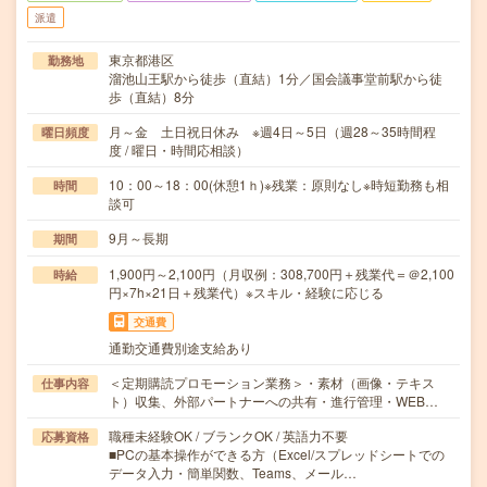
派遣
東京都港区
勤務地
溜池山王駅から徒歩（直結）1分／国会議事堂前駅から徒
歩（直結）8分
月～金 土日祝日休み ※週4日～5日（週28～35時間程
曜日頻度
度 / 曜日・時間応相談）
10：00～18：00(休憩1ｈ)※残業：原則なし※時短勤務も相
時間
談可
9月～長期
期間
1,900円～2,100円（月収例：308,700円＋残業代＝＠2,100
時給
円×7h×21日＋残業代）※スキル・経験に応じる
交通費
通勤交通費別途支給あり
＜定期購読プロモーション業務＞・素材（画像・テキス
仕事内容
ト）収集、外部パートナーへの共有・進行管理・WEB…
職種未経験OK / ブランクOK / 英語力不要
応募資格
■PCの基本操作ができる方（Excel/スプレッドシートでの
データ入力・簡単関数、Teams、メール…