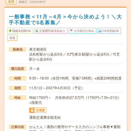
未読
掲載日
2026/08/07
一般事務＜11月～4月＞今から決めよう！＼大
手不動産で3名募集／
職種未経験OK
交通費別途支給あり
土日祝日が休み
WEB登録OK
派遣
東京都港区
勤務地
浜松町駅から徒歩5分／大門(東京都)駅から徒歩5分／竹芝
駅から徒歩6分
月～金
曜日頻度
9:30～18:00（休憩1時間、実働7.5時間）※残業20時間程度
時間
11月1日～2027年4月30日（予定）
期間
時給1750円～ 月収例:約27.5万円（1750円×7.5h×21日）
時給
+残業代
交通費
通勤交通費全額支給
かんたん！書類の整理やデータ入力のシンプル事務▼書類
仕事内容