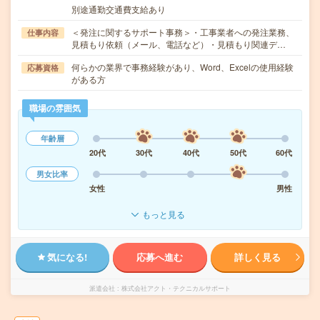
別途通勤交通費支給あり
＜発注に関するサポート事務＞・工事業者への発注業務、
仕事内容
見積もり依頼（メール、電話など）・見積もり関連デ…
何らかの業界で事務経験があり、Word、Excelの使用経験
応募資格
がある方
職場の雰囲気
年齢層
20代
30代
40代
50代
60代
男女比率
女性
男性
もっと見る
気になる!
応募へ進む
詳しく見る
派遣会社
株式会社アクト・テクニカルサポート