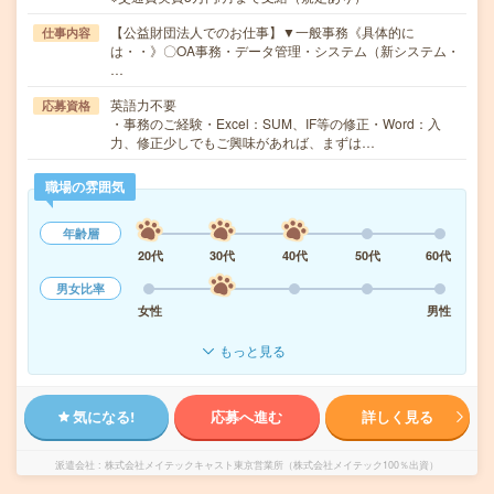
【公益財団法人でのお仕事】▼一般事務《具体的に
仕事内容
は・・》〇OA事務・データ管理・システム（新システム・
…
英語力不要
応募資格
・事務のご経験・Excel：SUM、IF等の修正・Word：入
力、修正少しでもご興味があれば、まずは…
職場の雰囲気
年齢層
20代
30代
40代
50代
60代
男女比率
女性
男性
もっと見る
気になる!
応募へ進む
詳しく見る
派遣会社
株式会社メイテックキャスト東京営業所（株式会社メイテック100％出資）