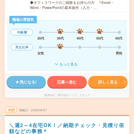
◆オフィスワークのご経験をお持ちの方 ┗Excel・
Word・PowerPointの基本操作（入力・…
職場の雰囲気
年齢層
20代
30代
40代
50代
60代
男女比率
女性
男性
もっと見る
気になる!
応募へ進む
詳しく見る
派遣会社
株式会社トップ・スタッフ
未読
掲載日
2026/08/07
＼週2～4在宅OK！／納期チェック・見積り依
頼などの事務＊