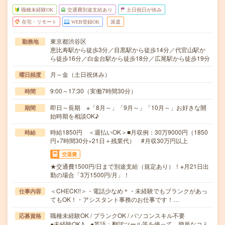
職種未経験OK
交通費別途支給あり
土日祝日が休み
在宅・リモート
WEB登録OK
派遣
東京都渋谷区
勤務地
恵比寿駅から徒歩3分／目黒駅から徒歩14分／代官山駅か
ら徒歩16分／白金台駅から徒歩18分／広尾駅から徒歩19分
月～金（土日祝休み）
曜日頻度
9:00～17:30（実働7時間30分）
時間
即日～長期 ※「8月～」「9月～」「10月～」お好きな開
期間
始時期を相談OK♪
時給1850円 ＜週払いOK＞■月収例：30万9000円（1850
時給
円×7時間30分×21日＋残業代） #月収30万円以上
交通費
★交通費1500円/日まで別途支給（規定あり）！※月21日出
勤の場合「3万1500円/月」！
＜CHECK!!＞・電話少なめ＊・未経験でもブランクがあっ
仕事内容
てもOK！・アシスタント事務のお仕事です！…
職種未経験OK / ブランクOK / パソコンスキル不要
応募資格
●未経験OK♪ ●英語：翻訳ツール等を使って 簡単なコミ