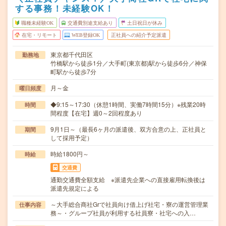
する事務！未経験OK！
職種未経験OK
交通費別途支給あり
土日祝日が休み
在宅・リモート
WEB登録OK
正社員への紹介予定派遣
東京都千代田区
勤務地
竹橋駅から徒歩1分／大手町(東京都)駅から徒歩6分／神保
町駅から徒歩7分
月～金
曜日頻度
◆9:15～17:30（休憩1時間、実働7時間15分）※残業20時
時間
間程度【在宅】週0～2回程度あり
9月1日～（最長6ヶ月の派遣後、双方合意の上、正社員と
期間
して採用予定）
時給1800円～
時給
交通費
通勤交通費全額支給 ※派遣先企業への直接雇用転換後は
派遣先規定による
～大手総合商社Grで社員向け借上げ社宅・寮の運営管理業
仕事内容
務～・グループ社員が利用する社員寮・社宅への入…