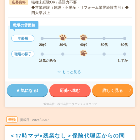
職種未経験OK / 英語力不要
応募資格
◆営業経験（建設・不動産・リフォーム業界経験尚可）◆
四大卒以上
職場の雰囲気
年齢層
20代
30代
40代
50代
60代
職場の様子
活気がある
しずか
もっと見る
気になる!
応募へ進む
詳しく見る
派遣会社
株式会社アヴァンティスタッフ
未読
掲載日
2026/08/07
＜17時マデ×残業なし＞保険代理店からの問