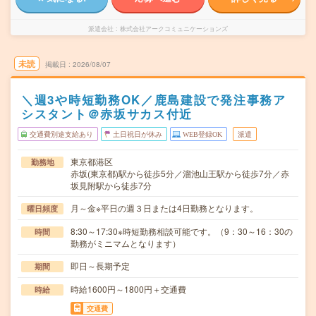
派遣会社
株式会社アークコミュニケーションズ
未読
掲載日
2026/08/07
＼週3や時短勤務OK／鹿島建設で発注事務ア
シスタント＠赤坂サカス付近
交通費別途支給あり
土日祝日が休み
WEB登録OK
派遣
東京都港区
勤務地
赤坂(東京都)駅から徒歩5分／溜池山王駅から徒歩7分／赤
坂見附駅から徒歩7分
月～金※平日の週３日または4日勤務となります。
曜日頻度
8:30～17:30※時短勤務相談可能です。（9：30～16：30の
時間
勤務がミニマムとなります）
即日～長期予定
期間
時給1600円～1800円＋交通費
時給
交通費