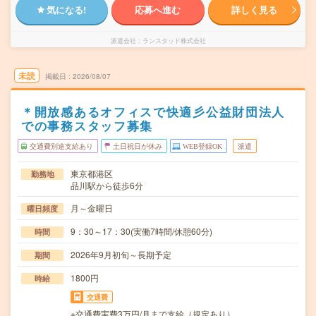
気になる!
応募へ進む
詳しく見る
派遣会社
ランスタッド株式会社
未読
掲載日
2026/08/07
＊開放感あるオフィスで快適彡公益財団法人
での事務スタッフ募集
交通費別途支給あり
土日祝日が休み
WEB登録OK
派遣
東京都港区
勤務地
品川駅から徒歩6分
月～金曜日
曜日頻度
9：30～17：30(実働7時間/休憩60分)
時間
2026年9月初旬～長期予定
期間
1800円
時給
交通費
※交通費実費3万円/月まで支給（規定あり）