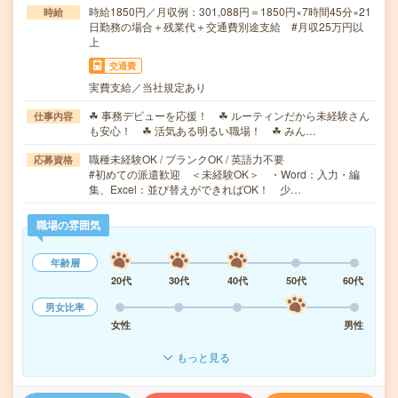
時給1850円／月収例：301,088円＝1850円×7時間45分×21
時給
日勤務の場合＋残業代＋交通費別途支給 #月収25万円以
上
交通費
実費支給／当社規定あり
☘ 事務デビューを応援！ ☘ ルーティンだから未経験さん
仕事内容
も安心！ ☘ 活気ある明るい職場！ ☘ みん…
職種未経験OK / ブランクOK / 英語力不要
応募資格
#初めての派遣歓迎 ＜未経験OK＞ ・Word：入力・編
集、Excel：並び替えができればOK！ 少…
職場の雰囲気
年齢層
20代
30代
40代
50代
60代
男女比率
女性
男性
もっと見る