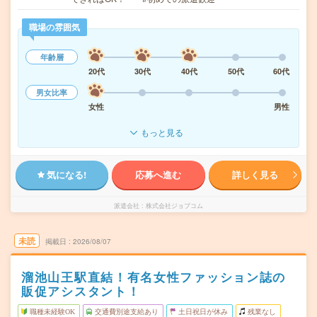
職場の雰囲気
年齢層
20代
30代
40代
50代
60代
男女比率
女性
男性
もっと見る
気になる!
応募へ進む
詳しく見る
派遣会社
株式会社ジョブコム
未読
掲載日
2026/08/07
溜池山王駅直結！有名女性ファッション誌の
販促アシスタント！
職種未経験OK
交通費別途支給あり
土日祝日が休み
残業なし