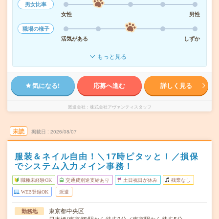
男女比率
女性
男性
職場の様子
活気がある
しずか
もっと見る
気になる!
応募へ進む
詳しく見る
派遣会社
株式会社アヴァンティスタッフ
未読
掲載日
2026/08/07
服装＆ネイル自由！＼17時ピタッと！／損保
でシステム入力メイン事務！
職種未経験OK
交通費別途支給あり
土日祝日が休み
残業なし
WEB登録OK
派遣
東京都中央区
勤務地
日本橋(東京都)駅から徒歩3分／東京駅から徒歩5分