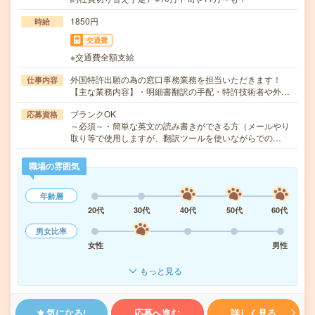
1850円
時給
交通費
※交通費全額支給
外国特許出願の為の窓口事務業務を担当いただきます！
仕事内容
【主な業務内容】・明細書翻訳の手配・特許技術者や外…
ブランクOK
応募資格
～必須～・簡単な英文の読み書きができる方（メールやり
取り等で使用しますが、翻訳ツールを使いながらでの…
職場の雰囲気
年齢層
20代
30代
40代
50代
60代
男女比率
女性
男性
もっと見る
気になる!
応募へ進む
詳しく見る