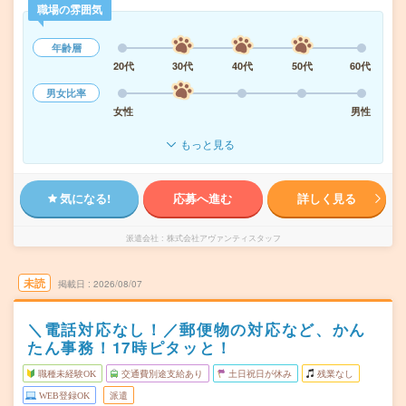
職場の雰囲気
年齢層
20代
30代
40代
50代
60代
男女比率
女性
男性
もっと見る
気になる!
応募へ進む
詳しく見る
派遣会社
株式会社アヴァンティスタッフ
未読
掲載日
2026/08/07
＼電話対応なし！／郵便物の対応など、かん
たん事務！17時ピタッと！
職種未経験OK
交通費別途支給あり
土日祝日が休み
残業なし
WEB登録OK
派遣