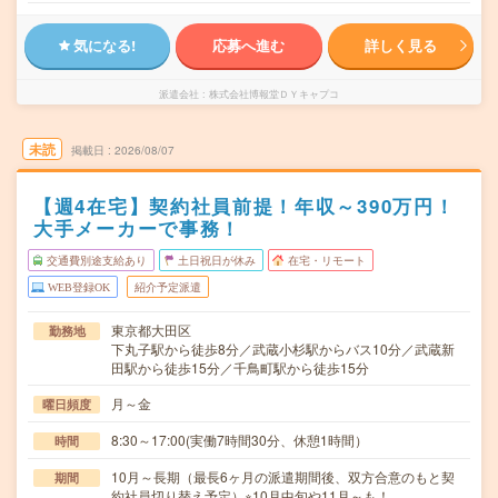
気になる!
応募へ進む
詳しく見る
派遣会社
株式会社博報堂ＤＹキャプコ
未読
掲載日
2026/08/07
【週4在宅】契約社員前提！年収～390万円！
大手メーカーで事務！
交通費別途支給あり
土日祝日が休み
在宅・リモート
WEB登録OK
紹介予定派遣
東京都大田区
勤務地
下丸子駅から徒歩8分／武蔵小杉駅からバス10分／武蔵新
田駅から徒歩15分／千鳥町駅から徒歩15分
月～金
曜日頻度
8:30～17:00(実働7時間30分、休憩1時間）
時間
10月～長期（最長6ヶ月の派遣期間後、双方合意のもと契
期間
約社員切り替え予定）※10月中旬や11月～も！