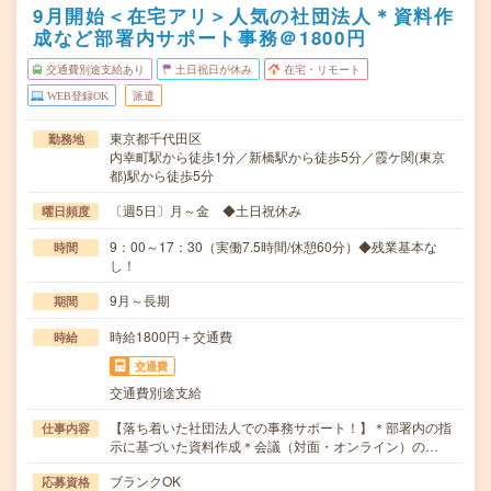
9月開始＜在宅アリ＞人気の社団法人＊資料作
成など部署内サポート事務＠1800円
交通費別途支給あり
土日祝日が休み
在宅・リモート
WEB登録OK
派遣
東京都千代田区
勤務地
内幸町駅から徒歩1分／新橋駅から徒歩5分／霞ケ関(東京
都)駅から徒歩5分
〔週5日〕月～金 ◆土日祝休み
曜日頻度
9：00～17：30（実働7.5時間/休憩60分）◆残業基本な
時間
し！
9月～長期
期間
時給1800円＋交通費
時給
交通費
交通費別途支給
【落ち着いた社団法人での事務サポート！】＊部署内の指
仕事内容
示に基づいた資料作成＊会議（対面・オンライン）の…
ブランクOK
応募資格