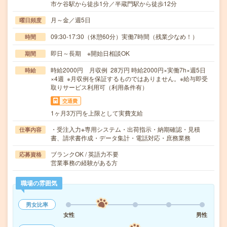
市ケ谷駅から徒歩1分／半蔵門駅から徒歩12分
月～金／週5日
曜日頻度
09:30-17:30（休憩60分）実働7時間（残業少なめ！）
時間
即日～長期 ※開始日相談OK
期間
時給2000円 月収例 28万円 時給2000円×実働7h×週5日
時給
×4週 ※月収例を保証するものではありません。※給与即受
取りサービス利用可（利用条件有）
交通費
1ヶ月3万円を上限として実費支給
・受注入力※専用システム・出荷指示・納期確認・見積
仕事内容
書、請求書作成・データ集計・電話対応・庶務業務
ブランクOK / 英語力不要
応募資格
営業事務の経験がある方
職場の雰囲気
男女比率
女性
男性