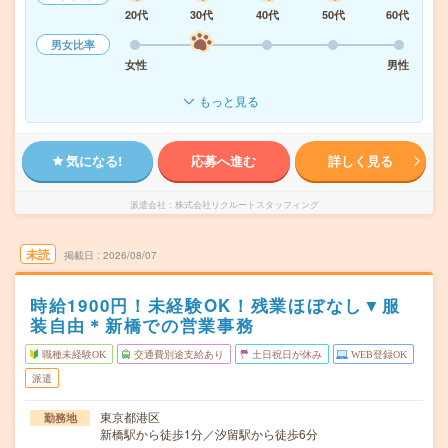
20代
30代
40代
50代
60代
男女比率
女性
男性
もっと見る
気になる!
応募へ進む
詳しく見る
派遣会社
株式会社リクルートスタッフィング
未読
掲載日
2026/08/07
時給1900円！未経験OK！残業ほぼなし▼服
装自由＊新橋での営業事務
職種未経験OK
交通費別途支給あり
土日祝日が休み
WEB登録OK
派遣
東京都港区
勤務地
新橋駅から徒歩1分／汐留駅から徒歩6分