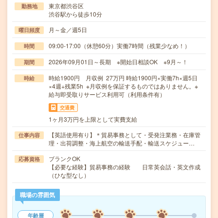
東京都渋谷区
勤務地
渋谷駅から徒歩10分
月～金／週5日
曜日頻度
09:00-17:00（休憩60分）実働7時間（残業少なめ！）
時間
2026年09月01日～長期 ※開始日相談OK ※9月～！
期間
時給1900円 月収例 27万円 時給1900円×実働7h×週5日
時給
×4週+残業5h ※月収例を保証するものではありません。※
給与即受取りサービス利用可（利用条件有）
交通費
1ヶ月3万円を上限として実費支給
【英語使用有り】＊貿易事務として・受発注業務・在庫管
仕事内容
理・出荷調整・海上航空の輸送手配・輸送スケジュー…
ブランクOK
応募資格
【必要な経験】貿易事務の経験 日常英会話・英文作成
（ひな型なし）
職場の雰囲気
年齢層