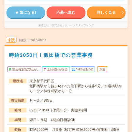
気になる!
応募へ進む
詳しく見る
派遣会社
株式会社リクルートスタッフィング
未読
掲載日
2026/08/07
時給2050円！飯田橋での営業事務
交通費別途支給あり
土日祝日が休み
WEB登録OK
派遣
東京都千代田区
勤務地
飯田橋駅から徒歩4分／九段下駅から徒歩9分／水道橋駅か
ら---分／神保町駅から---分
月～金／週5日
曜日頻度
09:00-18:00（休憩60分）実働8時間
時間
即日～長期 ※開始日相談OK
期間
時給2050円 月収例 36万円 時給2050円×実働8h×週5日
時給