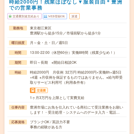
時給2000円！残業ほぼなし▼服装自由＊豊洲
での営業事務
交通費別途支給あり
WEB登録OK
派遣
東京都江東区
勤務地
豊洲駅から徒歩15分／市場前駅から徒歩1分
月～金・土・日／週5日
曜日頻度
13:00-22:00（休憩60分）実働8時間（残業少なめ！）
時間
即日～長期 ※開始日相談OK
期間
時給2000円 月収例 32万円 時給2000円×実働8h×週5日
時給
×4週 ※月収例を保証するものではありません。※給与即受
取りサービス利用可（利用条件有）
交通費
1ヶ月3万円を上限として実費支給
豊洲市場にお魚を仕入れている商社にて受注業務をお願い
仕事内容
します！・受注処理・システムへのデータ入力・電話…
ブランクOK / 英語力不要
応募資格
事務の経験がある方