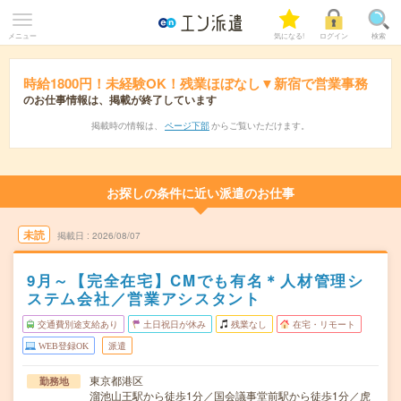
メニュー
気になる!
ログイン
検索
時給1800円！未経験OK！残業ほぼなし▼新宿で営業事務
のお仕事情報は、掲載が終了しています
掲載時の情報は、
ページ下部
からご覧いただけます。
お探しの条件に近い派遣のお仕事
未読
掲載日
2026/08/07
9月～【完全在宅】CMでも有名＊人材管理シ
ステム会社／営業アシスタント
交通費別途支給あり
土日祝日が休み
残業なし
在宅・リモート
WEB登録OK
派遣
東京都港区
勤務地
溜池山王駅から徒歩1分／国会議事堂前駅から徒歩1分／虎