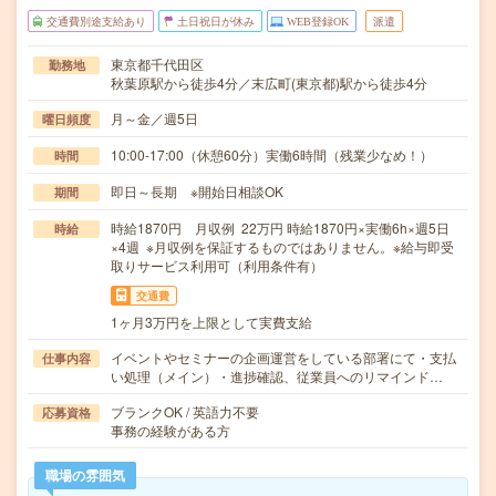
交通費別途支給あり
土日祝日が休み
WEB登録OK
派遣
東京都千代田区
勤務地
秋葉原駅から徒歩4分／末広町(東京都)駅から徒歩4分
月～金／週5日
曜日頻度
10:00-17:00（休憩60分）実働6時間（残業少なめ！）
時間
即日～長期 ※開始日相談OK
期間
時給1870円 月収例 22万円 時給1870円×実働6h×週5日
時給
×4週 ※月収例を保証するものではありません。※給与即受
取りサービス利用可（利用条件有）
交通費
1ヶ月3万円を上限として実費支給
イベントやセミナーの企画運営をしている部署にて・支払
仕事内容
い処理（メイン）・進捗確認、従業員へのリマインド…
ブランクOK / 英語力不要
応募資格
事務の経験がある方
職場の雰囲気