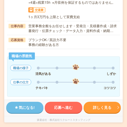
×4週+残業15h ※月収例を保証するものではありません。
交通費
1ヶ月3万円を上限として実費支給
営業事務全般をお任せします・受発注・見積書作成・請求
仕事内容
書発行・伝票チェック・データ入力・資料作成・納期…
ブランクOK / 英語力不要
応募資格
事務の経験がある方
職場の雰囲気
職場の様子
活気がある
しずか
仕事の仕方
テキパキ
コツコツ
気になる!
応募へ進む
詳しく見る
派遣会社
株式会社リクルートスタッフィング