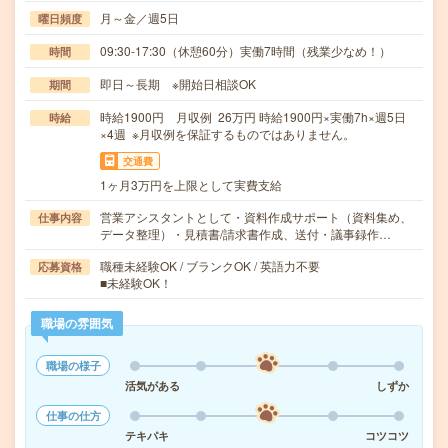
月～金／週5日
曜日頻度
09:30-17:30（休憩60分）実働7時間（残業少なめ！）
時間
即日～長期 ※開始日相談OK
期間
時給1900円 月収例 26万円 時給1900円×実働7h×週5日
時給
×4週 ※月収例を保証するものではありません。
交通費
1ヶ月3万円を上限として実費支給
営業アシスタントとして・資料作成サポート（資料集め、
仕事内容
データ整理）・見積書/請求書作成、送付・議事録作…
職種未経験OK / ブランクOK / 英語力不要
応募資格
■未経験OK！
職場の雰囲気
職場の様子
活気がある
しずか
仕事の仕方
テキパキ
コツコツ