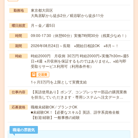
東京都大田区
勤務地
大鳥居駅から徒歩2分／糀谷駅から徒歩11分
月～金／週5日
曜日頻度
09:00-17:30（休憩60分）実働7時間30分（残業少なめ！）
時間
2026年08月24日～長期 ※開始日相談OK ※8月～！
期間
時給2000円 月収例 30万円 時給2000円×実働7h30m×週5
時給
日×4週 ※月収例を保証するものではありません。※給与即
受取りサービス利用可（利用条件有）
交通費
1ヶ月3万円を上限として実費支給
【英語使用あり】ポンプ、コンプレッサー部品の購買業務
仕事内容
を担当していただきます・専用システムへ注文データ…
職種未経験OK / ブランクOK
応募資格
■未経験OK！【必要なスキル】英語、語学系資格全般
【歓迎/経験】一般事務の経験
職場の雰囲気