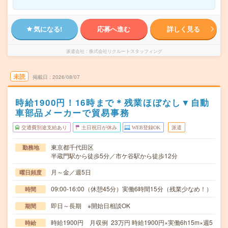
気になる!
応募へ進む
詳しく見る
派遣会社
株式会社リクルートスタッフィング
未読
掲載日
2026/08/07
時給1900円！16時まで＊残業ほぼなし▼自動
車部品メーカーで貿易事務
交通費別途支給あり
土日祝日が休み
WEB登録OK
派遣
東京都千代田区
勤務地
半蔵門駅から徒歩5分／市ケ谷駅から徒歩12分
月～金／週5日
曜日頻度
09:00-16:00（休憩45分）実働6時間15分（残業少なめ！）
時間
即日～長期 ※開始日相談OK
期間
時給1900円 月収例 23万円 時給1900円×実働6h15m×週5
時給