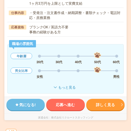
1ヶ月3万円を上限として実費支給
・受発注・注文書作成・納期調整・書類チェック・電話対
仕事内容
応・庶務業務
ブランクOK / 英語力不要
応募資格
事務の経験がある方
職場の雰囲気
年齢層
20代
30代
40代
50代
60代
男女比率
女性
男性
もっと見る
気になる!
応募へ進む
詳しく見る
派遣会社
株式会社リクルートスタッフィング