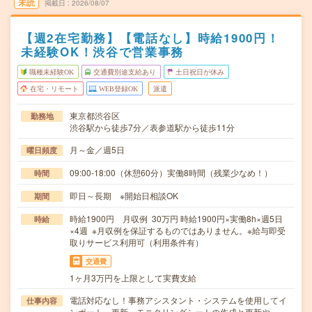
未読
掲載日
2026/08/07
【週2在宅勤務】【電話なし】時給1900円！
未経験OK！渋谷で営業事務
職種未経験OK
交通費別途支給あり
土日祝日が休み
在宅・リモート
WEB登録OK
派遣
東京都渋谷区
勤務地
渋谷駅から徒歩7分／表参道駅から徒歩11分
月～金／週5日
曜日頻度
09:00-18:00（休憩60分）実働8時間（残業少なめ！）
時間
即日～長期 ※開始日相談OK
期間
時給1900円 月収例 30万円 時給1900円×実働8h×週5日
時給
×4週 ※月収例を保証するものではありません。※給与即受
取りサービス利用可（利用条件有）
交通費
1ヶ月3万円を上限として実費支給
電話対応なし！事務アシスタント・システムを使用してイ
仕事内容
ンポート、更新・モニタリングシートの作成と更新や…