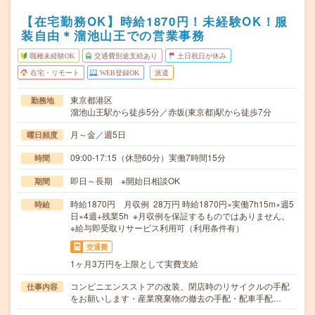
【在宅勤務OK】時給1870円！未経験OK！服
装自由＊溜池山王での営業事務
職種未経験OK
交通費別途支給あり
土日祝日が休み
在宅・リモート
WEB登録OK
派遣
東京都港区
勤務地
溜池山王駅から徒歩5分／赤坂(東京都)駅から徒歩7分
月～金／週5日
曜日頻度
09:00-17:15（休憩60分）実働7時間15分
時間
即日～長期 ※開始日相談OK
期間
時給1870円 月収例 28万円 時給1870円×実働7h15m×週5
時給
日×4週+残業5h ※月収例を保証するものではありません。
※給与即受取りサービス利用可（利用条件有）
交通費
1ヶ月3万円を上限として実費支給
コンビニエンスストアの改装、閉店時のリサイクルの手配
仕事内容
をお願いします・産業廃棄物の撤去の手配・配車手配…