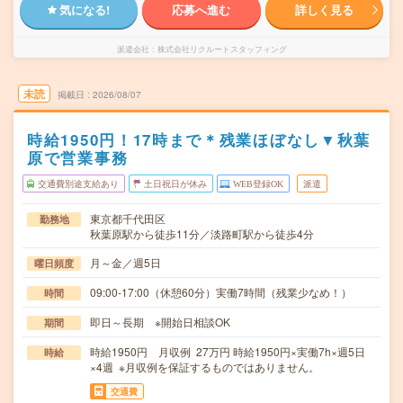
気になる!
応募へ進む
詳しく見る
派遣会社
株式会社リクルートスタッフィング
未読
掲載日
2026/08/07
時給1950円！17時まで＊残業ほぼなし▼秋葉
原で営業事務
交通費別途支給あり
土日祝日が休み
WEB登録OK
派遣
東京都千代田区
勤務地
秋葉原駅から徒歩11分／淡路町駅から徒歩4分
月～金／週5日
曜日頻度
09:00-17:00（休憩60分）実働7時間（残業少なめ！）
時間
即日～長期 ※開始日相談OK
期間
時給1950円 月収例 27万円 時給1950円×実働7h×週5日
時給
×4週 ※月収例を保証するものではありません。
交通費