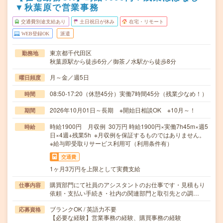
▼秋葉原で営業事務
交通費別途支給あり
土日祝日が休み
在宅・リモート
WEB登録OK
派遣
東京都千代田区
勤務地
秋葉原駅から徒歩6分／御茶ノ水駅から徒歩8分
月～金／週5日
曜日頻度
08:50-17:20（休憩45分）実働7時間45分（残業少なめ！）
時間
2026年10月01日～長期 ※開始日相談OK ※10月～！
期間
時給1900円 月収例 30万円 時給1900円×実働7h45m×週5
時給
日×4週+残業5h ※月収例を保証するものではありません。
※給与即受取りサービス利用可（利用条件有）
交通費
1ヶ月3万円を上限として実費支給
購買部門にて社員のアシスタントのお仕事です・見積もり
仕事内容
依頼・支払い手続き・社内の関連部門と取引先との調…
ブランクOK / 英語力不要
応募資格
【必要な経験】営業事務の経験、購買事務の経験