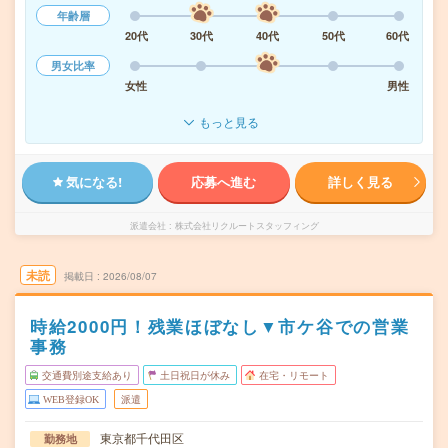
年齢層
20代
30代
40代
50代
60代
男女比率
女性
男性
もっと見る
気になる!
応募へ進む
詳しく見る
派遣会社
株式会社リクルートスタッフィング
未読
掲載日
2026/08/07
時給2000円！残業ほぼなし▼市ケ谷での営業
事務
交通費別途支給あり
土日祝日が休み
在宅・リモート
WEB登録OK
派遣
東京都千代田区
勤務地