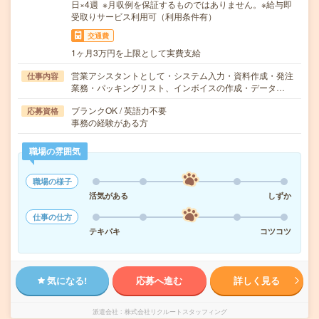
日×4週 ※月収例を保証するものではありません。※給与即
受取りサービス利用可（利用条件有）
交通費
1ヶ月3万円を上限として実費支給
営業アシスタントとして・システム入力・資料作成・発注
仕事内容
業務・パッキングリスト、インボイスの作成・データ…
ブランクOK / 英語力不要
応募資格
事務の経験がある方
職場の雰囲気
職場の様子
活気がある
しずか
仕事の仕方
テキパキ
コツコツ
気になる!
応募へ進む
詳しく見る
派遣会社
株式会社リクルートスタッフィング