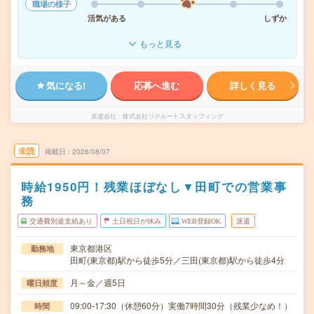
職場の様子
活気がある
しずか
もっと見る
気になる!
応募へ進む
詳しく見る
派遣会社
株式会社リクルートスタッフィング
未読
掲載日
2026/08/07
時給1950円！残業ほぼなし▼田町での営業事
務
交通費別途支給あり
土日祝日が休み
WEB登録OK
派遣
東京都港区
勤務地
田町(東京都)駅から徒歩5分／三田(東京都)駅から徒歩4分
月～金／週5日
曜日頻度
09:00-17:30（休憩60分）実働7時間30分（残業少なめ！）
時間