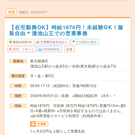
未読
掲載日
2026/08/07
【在宅勤務OK】時給1870円！未経験OK！服
装自由＊溜池山王での営業事務
職種未経験OK
交通費別途支給あり
土日祝日が休み
在宅・リモート
WEB登録OK
派遣
東京都港区
勤務地
溜池山王駅から徒歩5分／赤坂(東京都)駅から徒歩7分
月～金／週5日
曜日頻度
09:00-17:15（休憩60分）実働7時間15分
時間
2026年09月01日～長期 ※開始日相談OK ※9月～！
期間
時給1870円 月収例 28万円 時給1870円×実働7h15m×週5
時給
日×4週+残業5h ※月収例を保証するものではありません。
※給与即受取りサービス利用可（利用条件有）
交通費
1ヶ月3万円を上限として実費支給