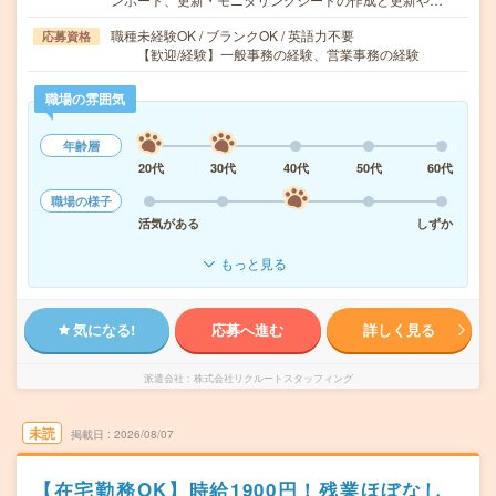
職種未経験OK / ブランクOK / 英語力不要
応募資格
【歓迎/経験】一般事務の経験、営業事務の経験
職場の雰囲気
年齢層
20代
30代
40代
50代
60代
職場の様子
活気がある
しずか
もっと見る
気になる!
応募へ進む
詳しく見る
派遣会社
株式会社リクルートスタッフィング
未読
掲載日
2026/08/07
【在宅勤務OK】時給1900円！残業ほぼなし