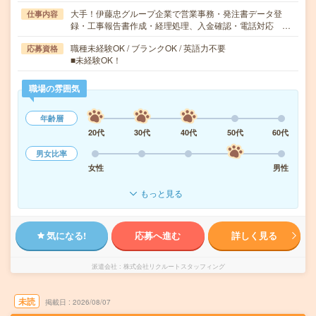
大手！伊藤忠グループ企業で営業事務・発注書データ登
仕事内容
録・工事報告書作成・経理処理、入金確認・電話対応 …
職種未経験OK / ブランクOK / 英語力不要
応募資格
■未経験OK！
職場の雰囲気
年齢層
20代
30代
40代
50代
60代
男女比率
女性
男性
もっと見る
気になる!
応募へ進む
詳しく見る
派遣会社
株式会社リクルートスタッフィング
未読
掲載日
2026/08/07