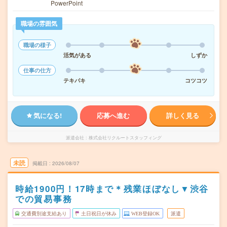
PowerPoint
職場の雰囲気
職場の様子
活気がある
しずか
仕事の仕方
テキパキ
コツコツ
気になる!
応募へ進む
詳しく見る
派遣会社
株式会社リクルートスタッフィング
未読
掲載日
2026/08/07
時給1900円！17時まで＊残業ほぼなし▼渋谷
での貿易事務
交通費別途支給あり
土日祝日が休み
WEB登録OK
派遣