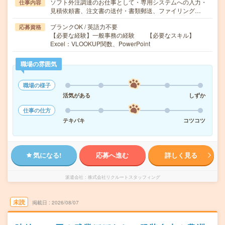
ソフト外注調達のお仕事として・専用システムへの入力・
仕事内容
見積依頼書、注文書の送付・書類郵送、ファイリング…
ブランクOK / 英語力不要
応募資格
【必要な経験】一般事務の経験 【必要なスキル】
Excel：VLOOKUP関数、PowerPoint
職場の雰囲気
職場の様子
活気がある
しずか
仕事の仕方
テキパキ
コツコツ
気になる!
応募へ進む
詳しく見る
派遣会社
株式会社リクルートスタッフィング
未読
掲載日
2026/08/07