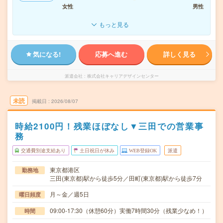
女性
男性
もっと見る
気になる!
応募へ進む
詳しく見る
派遣会社
株式会社キャリアデザインセンター
未読
掲載日
2026/08/07
時給2100円！残業ほぼなし▼三田での営業事
務
交通費別途支給あり
土日祝日が休み
WEB登録OK
派遣
東京都港区
勤務地
三田(東京都)駅から徒歩5分／田町(東京都)駅から徒歩7分
月～金／週5日
曜日頻度
09:00-17:30（休憩60分）実働7時間30分（残業少なめ！）
時間