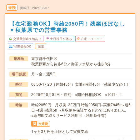
未読
掲載日
2026/08/07
【在宅勤務OK】時給2050円！残業ほぼなし
▼秋葉原での営業事務
交通費別途支給あり
土日祝日が休み
在宅・リモート
WEB登録OK
派遣
東京都千代田区
勤務地
秋葉原駅から徒歩6分／御茶ノ水駅から徒歩8分
月～金／週5日
曜日頻度
08:50-17:20（休憩45分）実働7時間45分（残業少なめ！）
時間
2026年10月01日～長期 ※開始日相談OK ※10月～！
期間
時給2050円 月収例 32万円 時給2050円×実働7h45m×週5
時給
日×4週+残業5h ※月収例を保証するものではありません。
※給与即受取りサービス利用可（利用条件有）
交通費
1ヶ月3万円を上限として実費支給