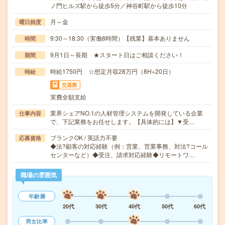
ノ門ヒルズ駅から徒歩5分／神谷町駅から徒歩10分
月～金
曜日頻度
9:30～18:30（実働8時間）【残業】基本ありません
時間
9月1日～長期 ★スタート日はご相談ください！
期間
時給1750円 ☆想定月収28万円（8H×20日）
時給
交通費
実費全額支給
業界シェアNO.1の人材管理システムを開発している企業
仕事内容
で、下記業務をお任せします。【具体的には】▼受…
ブランクOK / 英語力不要
応募資格
◆法?顧客の対応経験（例：営業、営業事務、対法?コール
センターなど）◆受注、請求対応経験◆リモートワ…
職場の雰囲気
年齢層
20代
30代
40代
50代
60代
男女比率