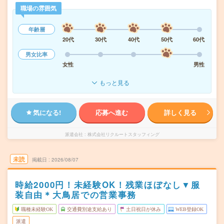
職場の雰囲気
年齢層
20代
30代
40代
50代
60代
男女比率
女性
男性
もっと見る
気になる!
応募へ進む
詳しく見る
派遣会社
株式会社リクルートスタッフィング
未読
掲載日
2026/08/07
時給2000円！未経験OK！残業ほぼなし▼服
装自由＊大鳥居での営業事務
職種未経験OK
交通費別途支給あり
土日祝日が休み
WEB登録OK
派遣