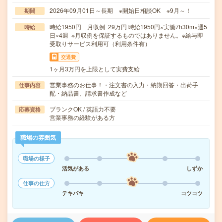
2026年09月01日～長期 ※開始日相談OK ※9月～！
期間
時給1950円 月収例 29万円 時給1950円×実働7h30m×週5
時給
日×4週 ※月収例を保証するものではありません。※給与即
受取りサービス利用可（利用条件有）
交通費
1ヶ月3万円を上限として実費支給
営業事務のお仕事！・注文書の入力・納期回答・出荷手
仕事内容
配・納品書、請求書作成など
ブランクOK / 英語力不要
応募資格
営業事務の経験がある方
職場の雰囲気
職場の様子
活気がある
しずか
仕事の仕方
テキパキ
コツコツ