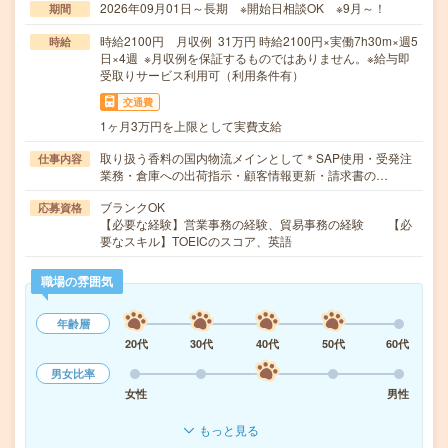
2026年09月01日～長期 ※開始日相談OK ※9月～！
期間
時給2100円 月収例 31万円 時給2100円×実働7h30m×週5
時給
日×4週 ※月収例を保証するものではありません。※給与即
受取りサービス利用可（利用条件有）
交通費
1ヶ月3万円を上限として実費支給
取り扱う香料の国内物流メインとして＊SAP使用・受発注
仕事内容
業務・倉庫への出荷指示・顧客情報更新・請求書の…
ブランクOK
応募資格
【必要な経験】営業事務の経験、貿易事務の経験 【必
要なスキル】TOEICのスコア、英語
職場の雰囲気
年齢層
20代
30代
40代
50代
60代
男女比率
女性
男性
もっと見る