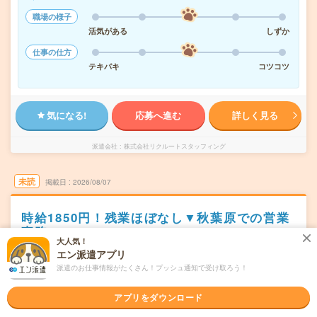
職場の様子
活気がある
しずか
仕事の仕方
テキパキ
コツコツ
気になる!
応募へ進む
詳しく見る
派遣会社
株式会社リクルートスタッフィング
未読
掲載日
2026/08/07
時給1850円！残業ほぼなし▼秋葉原での営業
事務
大人気！
エン派遣アプリ
交通費別途支給あり
土日祝日が休み
WEB登録OK
派遣
派遣のお仕事情報がたくさん！プッシュ通知で受け取ろう！
東京都千代田区
勤務地
秋葉原駅から徒歩8分／末広町(東京都)駅から徒歩1分
アプリをダウンロード
月～金／週5日
曜日頻度