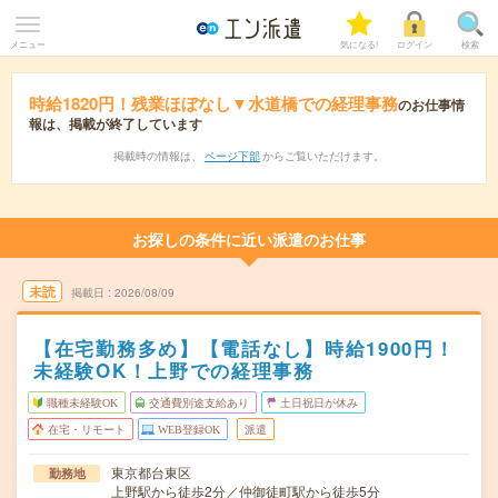
メニュー
気になる!
ログイン
検索
時給1820円！残業ほぼなし▼水道橋での経理事務
のお仕事情
報は、掲載が終了しています
掲載時の情報は、
ページ下部
からご覧いただけます。
お探しの条件に近い派遣のお仕事
未読
掲載日
2026/08/09
【在宅勤務多め】【電話なし】時給1900円！
未経験OK！上野での経理事務
職種未経験OK
交通費別途支給あり
土日祝日が休み
在宅・リモート
WEB登録OK
派遣
東京都台東区
勤務地
上野駅から徒歩2分／仲御徒町駅から徒歩5分