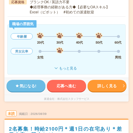
ブランクOK / 英語力不要
応募資格
◆経理事務の経験がある方◆【必要なOAスキル】
Excel（ピボット） #初めての派遣歓迎
職場の雰囲気
年齢層
20代
30代
40代
50代
60代
男女比率
女性
男性
もっと見る
気になる!
応募へ進む
詳しく見る
派遣会社
株式会社スタッフサービス
未読
掲載日
2026/08/09
2名募集！時給2100円＊週1日の在宅あり＊差