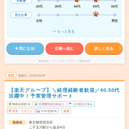
年齢層
20代
30代
40代
50代
60代
男女比率
女性
男性
もっと見る
気になる!
応募へ進む
詳しく見る
派遣会社
パーソルテンプスタッフ株式会社
未読
掲載日
2026/08/09
【楽天グループ】＼経理経験者歓迎／40.50代
活躍中！予実管理サポート
職種未経験OK
交通費別途支給あり
土日祝日が休み
在宅・リモート
WEB登録OK
派遣
東京都世田谷区
勤務地
二子玉川駅から徒歩4分