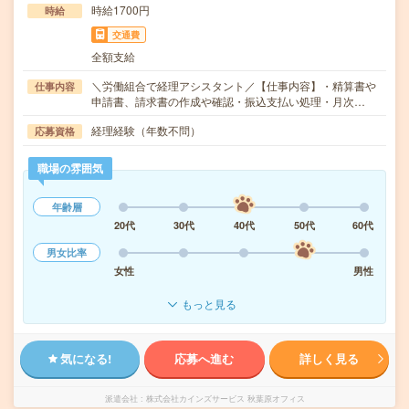
時給1700円
時給
交通費
全額支給
＼労働組合で経理アシスタント／【仕事内容】・精算書や
仕事内容
申請書、請求書の作成や確認・振込支払い処理・月次…
経理経験（年数不問）
応募資格
職場の雰囲気
年齢層
20代
30代
40代
50代
60代
男女比率
女性
男性
もっと見る
気になる!
応募へ進む
詳しく見る
派遣会社
株式会社カインズサービス 秋葉原オフィス