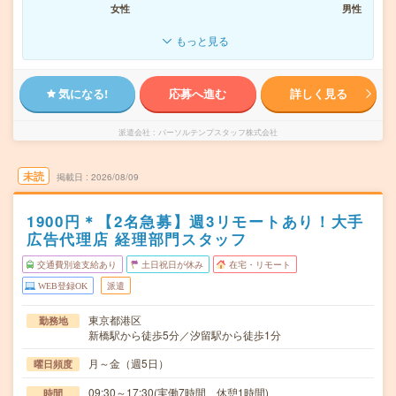
女性
男性
もっと見る
気になる!
応募へ進む
詳しく見る
派遣会社
パーソルテンプスタッフ株式会社
未読
掲載日
2026/08/09
1900円＊【2名急募】週3リモートあり！大手
広告代理店 経理部門スタッフ
交通費別途支給あり
土日祝日が休み
在宅・リモート
WEB登録OK
派遣
東京都港区
勤務地
新橋駅から徒歩5分／汐留駅から徒歩1分
月～金（週5日）
曜日頻度
09:30～17:30(実働7時間 休憩1時間)
時間