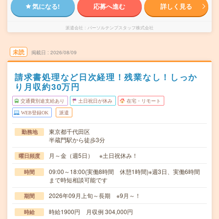
気になる!
応募へ進む
詳しく見る
派遣会社
パーソルテンプスタッフ株式会社
未読
掲載日
2026/08/09
請求書処理など日次経理！残業なし！しっか
り月収約30万円
交通費別途支給あり
土日祝日が休み
在宅・リモート
WEB登録OK
派遣
東京都千代田区
勤務地
半蔵門駅から徒歩3分
月～金（週5日） ※土日祝休み！
曜日頻度
09:00～18:00(実働8時間 休憩1時間)※週3日、実働6時間
時間
まで時短相談可能です
2026年09月上旬～長期 ※9月～！
期間
時給1900円 月収例 304,000円
時給