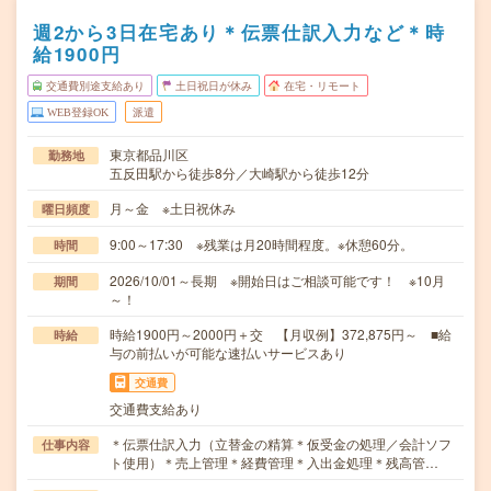
週2から3日在宅あり＊伝票仕訳入力など＊時
給1900円
交通費別途支給あり
土日祝日が休み
在宅・リモート
WEB登録OK
派遣
東京都品川区
勤務地
五反田駅から徒歩8分／大崎駅から徒歩12分
月～金 ※土日祝休み
曜日頻度
9:00～17:30 ※残業は月20時間程度。※休憩60分。
時間
2026/10/01～長期 ※開始日はご相談可能です！ ※10月
期間
～！
時給1900円～2000円＋交 【月収例】372,875円～ ■給
時給
与の前払いが可能な速払いサービスあり
交通費
交通費支給あり
＊伝票仕訳入力（立替金の精算＊仮受金の処理／会計ソフ
仕事内容
ト使用）＊売上管理＊経費管理＊入出金処理＊残高管…