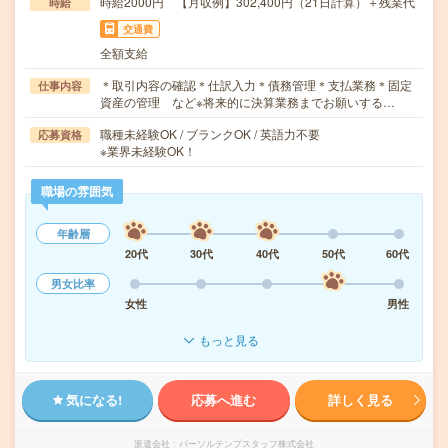
時給2000円 【月収例】302,400円（21日計算）＋残業代
時給
交通費
全額支給
＊取引内容の確認＊仕訳入力＊債務管理＊支払業務＊固定
仕事内容
資産の管理 など※将来的に決算業務までお願いする…
職種未経験OK / ブランクOK / 英語力不要
応募資格
※業界未経験OK！
職場の雰囲気
年齢層
20代
30代
40代
50代
60代
男女比率
女性
男性
もっと見る
気になる!
応募へ進む
詳しく見る
派遣会社
パーソルテンプスタッフ株式会社