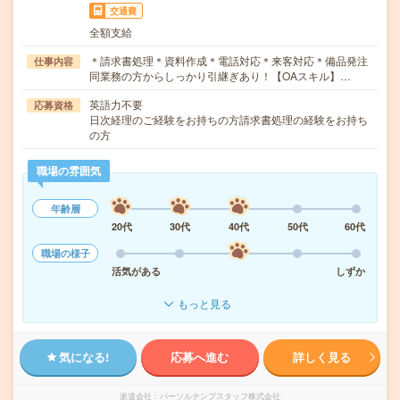
交通費
全額支給
＊請求書処理＊資料作成＊電話対応＊来客対応＊備品発注
仕事内容
同業務の方からしっかり引継ぎあり！【OAスキル】…
英語力不要
応募資格
日次経理のご経験をお持ちの方請求書処理の経験をお持ち
の方
職場の雰囲気
年齢層
20代
30代
40代
50代
60代
職場の様子
活気がある
しずか
もっと見る
気になる!
応募へ進む
詳しく見る
派遣会社
パーソルテンプスタッフ株式会社