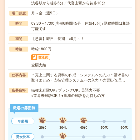
渋谷駅から徒歩6分／代官山駅から徒歩10分
月～金（週5日）
曜日頻度
09:30～17:00(実働6時間45分 休憩45分)※勤務時間は相談
時間
可能です
【急募】即日～長期 ※8月～！
期間
時給1800円
時給
交通費
全額支給
＊売上に関する資料の作成・システムへの入力＊請求書の
仕事内容
取りまとめ・支払管理システムへの入力＊売買掛管理…
職種未経験OK / ブランクOK / 英語力不要
応募資格
※業界未経験OK！●事務の経験をお持ちの方
職場の雰囲気
年齢層
20代
30代
40代
50代
60代
男女比率