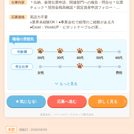
＊出納、振替伝票申請、関連部門への報告・問合せ＊伝票
仕事内容
チェック＊現預金残高確認＊固定資産申請フォロー・…
英語力不要
応募資格
※業界未経験OK！●事業会社で経理のご経験がある方
●Excel：VlookUP・ピボットテーブルの実…
職場の雰囲気
年齢層
20代
30代
40代
50代
60代
男女比率
女性
男性
もっと見る
気になる!
応募へ進む
詳しく見る
派遣会社
パーソルテンプスタッフ株式会社
未読
掲載日
2026/08/09