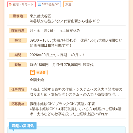
在宅・リモート
WEB登録OK
派遣
東京都渋谷区
勤務地
渋谷駅から徒歩6分／代官山駅から徒歩10分
月～金（週5日） ※土日祝休み
曜日頻度
09:30～18:00(実働7時間45分 休憩45分)※実動6時間など
時間
勤務時間は相談可能です！
2026年09月上旬～長期 ※9月～！
期間
時給1800円 月収例 279,000円+残業代
時給
交通費
全額支給
＊売上に関する資料の作成・システムへの入力＊請求書の
仕事内容
取りまとめ・支払管理システムへの入力＊売買掛管理…
職種未経験OK / ブランクOK / 英語力不要
応募資格
※業界未経験OK！●簿記取得している方●経理のご経験●請
求・支払などの数字を扱ったご経験上記いずれか…
職場の雰囲気