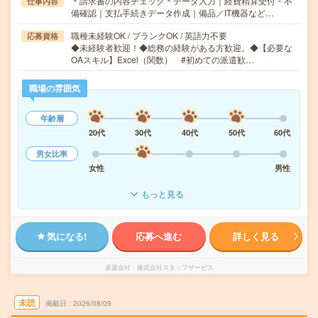
＊請求書の内容チェック＊データ入力｜経費精算受付・不
仕事内容
備確認｜支払手続きデータ作成｜備品／IT機器など…
職種未経験OK / ブランクOK / 英語力不要
応募資格
◆未経験者歓迎！◆総務の経験がある方歓迎。◆【必要な
OAスキル】Excel（関数） #初めての派遣歓…
職場の雰囲気
年齢層
20代
30代
40代
50代
60代
男女比率
女性
男性
もっと見る
気になる!
応募へ進む
詳しく見る
派遣会社
株式会社スタッフサービス
未読
掲載日
2026/08/09