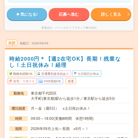
気になる!
応募へ進む
詳しく見る
派遣会社
パーソルテンプスタッフ株式会社
未読
掲載日
2026/08/09
時給2000円＊【週2在宅OK】長期！残業な
し！土日祝休み！経理
職種未経験OK
交通費別途支給あり
土日祝日が休み
在宅・リモート
WEB登録OK
派遣
東京都千代田区
勤務地
大手町(東京都)駅から徒歩1分／東京駅から徒歩5分
月～金（週5日） ※土日祝お休み！
曜日頻度
09:00～18:00(実働8時間 休憩1時間)
時間
2026年09月上旬～長期 ※9月～！
期間