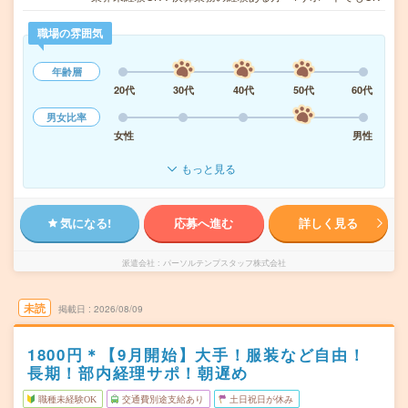
職場の雰囲気
年齢層
20代
30代
40代
50代
60代
男女比率
女性
男性
もっと見る
気になる!
応募へ進む
詳しく見る
派遣会社
パーソルテンプスタッフ株式会社
未読
掲載日
2026/08/09
1800円＊【9月開始】大手！服装など自由！
長期！部内経理サポ！朝遅め
職種未経験OK
交通費別途支給あり
土日祝日が休み