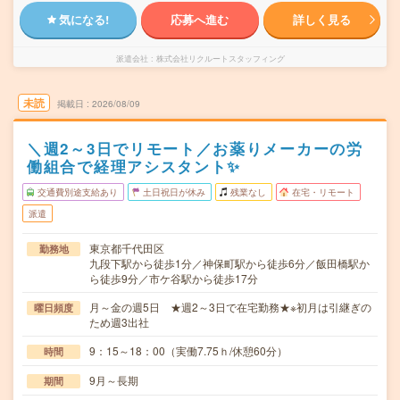
気になる!
応募へ進む
詳しく見る
派遣会社
株式会社リクルートスタッフィング
未読
掲載日
2026/08/09
＼週2～3日でリモート／お薬りメーカーの労
働組合で経理アシスタント✨
交通費別途支給あり
土日祝日が休み
残業なし
在宅・リモート
派遣
東京都千代田区
勤務地
九段下駅から徒歩1分／神保町駅から徒歩6分／飯田橋駅か
ら徒歩9分／市ケ谷駅から徒歩17分
月～金の週5日 ★週2～3日で在宅勤務★※初月は引継ぎの
曜日頻度
ため週3出社
9：15～18：00（実働7.75ｈ/休憩60分）
時間
9月～長期
期間