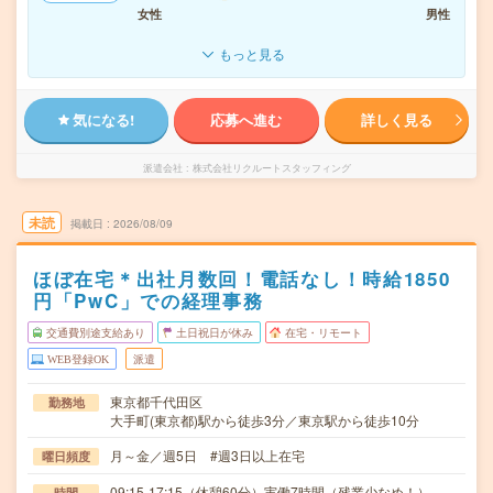
女性
男性
もっと見る
気になる!
応募へ進む
詳しく見る
派遣会社
株式会社リクルートスタッフィング
未読
掲載日
2026/08/09
ほぼ在宅＊出社月数回！電話なし！時給1850
円「PwC」での経理事務
交通費別途支給あり
土日祝日が休み
在宅・リモート
WEB登録OK
派遣
東京都千代田区
勤務地
大手町(東京都)駅から徒歩3分／東京駅から徒歩10分
月～金／週5日 #週3日以上在宅
曜日頻度
09:15-17:15（休憩60分）実働7時間（残業少なめ！）
時間