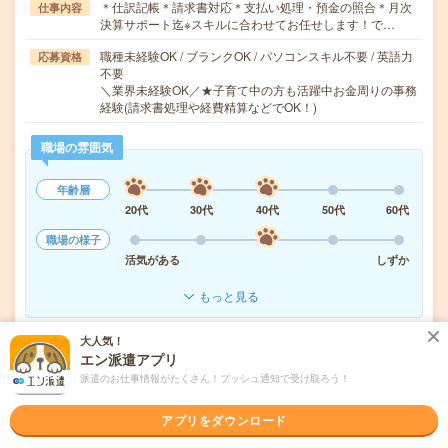
＊仕訳記帳＊請求書対応＊支払い処理・預金の照合＊月次
仕事内容
決算サポート迄※スキルに合わせてお任せします！で…
職種未経験OK / ブランクOK / パソコンスキル不要 / 英語力
応募資格
不要
＼業界未経験OK／★子育て中の方も活躍中お金周りの事務
経験(請求書処理や経費精算などでOK！)
職場の雰囲気
年齢層
20代
30代
40代
50代
60代
職場の様子
活気がある
しずか
もっと見る
大人気！
気になる!
応募へ進む
詳しく見る
エン派遣アプリ
派遣のお仕事情報がたくさん！プッシュ通知で受け取ろう！
派遣会社
パーソルテンプスタッフ株式会社
アプリをダウンロード