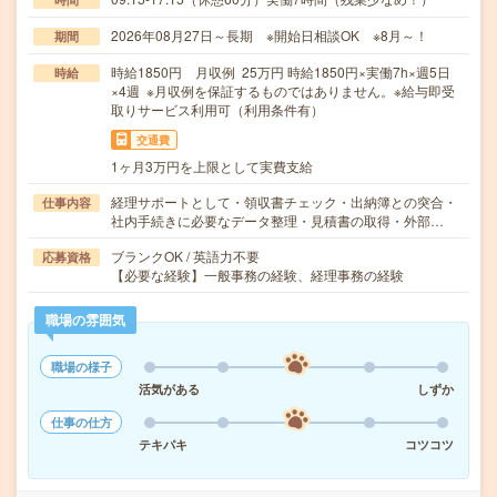
2026年08月27日～長期 ※開始日相談OK ※8月～！
期間
時給1850円 月収例 25万円 時給1850円×実働7h×週5日
時給
×4週 ※月収例を保証するものではありません。※給与即受
取りサービス利用可（利用条件有）
交通費
1ヶ月3万円を上限として実費支給
経理サポートとして・領収書チェック・出納簿との突合・
仕事内容
社内手続きに必要なデータ整理・見積書の取得・外部…
ブランクOK / 英語力不要
応募資格
【必要な経験】一般事務の経験、経理事務の経験
職場の雰囲気
職場の様子
活気がある
しずか
仕事の仕方
テキパキ
コツコツ