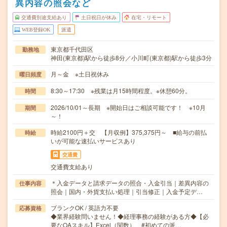
異内容の照会など
交通費別途支給あり
土日祝日が休み
在宅・リモート
WEB登録OK
派遣
東京都千代田区
勤務地
神田(東京都)駅から徒歩8分／小川町(東京都)駅から徒歩3分
月～金 ※土日祝休み
曜日頻度
8:30～17:30 ※残業は月15時間程度。※休憩60分。
時間
2026/10/01～長期 ※開始日はご相談可能です！ ※10月
期間
～！
時給2100円＋交 【月収例】375,375円～ ■給与の前払
時給
いが可能な速払いサービスあり
交通費
交通費支給あり
＊入金データと請求データの照合・入金引当｜差異内容の
仕事内容
照会｜国内・外貨支払い処理｜引当修正｜入金予定デ…
ブランクOK / 英語力不要
応募資格
◆業界経験問いません！◆経理事務の経験がある方◆【必
要なOAスキル】Excel（関数） #初めての派…