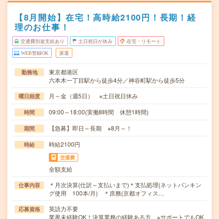
【8月開始】在宅！高時給2100円！長期！経
理のお仕事！
交通費別途支給あり
土日祝日が休み
在宅・リモート
WEB登録OK
派遣
東京都港区
勤務地
六本木一丁目駅から徒歩4分／神谷町駅から徒歩5分
月～金（週5日） ※土日祝日休み
曜日頻度
09:00～18:00(実働8時間 休憩1時間)
時間
【急募】即日～長期 ※8月～！
期間
時給2100円
時給
交通費
全額支給
＊月次決算(仕訳～支払いまで)＊支払処理(ネットバンキン
仕事内容
グ使用 100本/月) ＊庶務(京都オフィス…
英語力不要
応募資格
業界未経験OK！決算業務の経験ある方 ※サポートでもOK