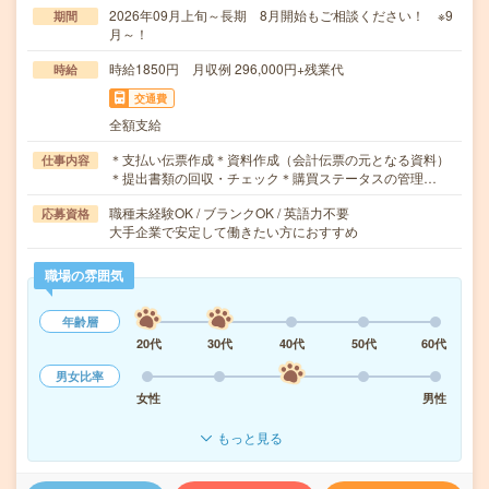
2026年09月上旬～長期 8月開始もご相談ください！ ※9
期間
月～！
時給1850円 月収例 296,000円+残業代
時給
交通費
全額支給
＊支払い伝票作成＊資料作成（会計伝票の元となる資料）
仕事内容
＊提出書類の回収・チェック＊購買ステータスの管理…
職種未経験OK / ブランクOK / 英語力不要
応募資格
大手企業で安定して働きたい方におすすめ
職場の雰囲気
年齢層
20代
30代
40代
50代
60代
男女比率
女性
男性
もっと見る