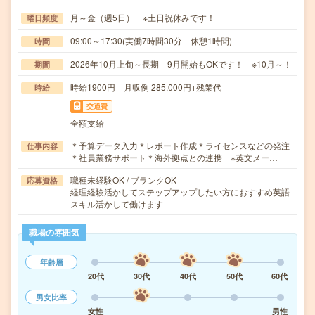
月～金（週5日） ※土日祝休みです！
曜日頻度
09:00～17:30(実働7時間30分 休憩1時間)
時間
2026年10月上旬～長期 9月開始もOKです！ ※10月～！
期間
時給1900円 月収例 285,000円+残業代
時給
交通費
全額支給
＊予算データ入力＊レポート作成＊ライセンスなどの発注
仕事内容
＊社員業務サポート＊海外拠点との連携 ※英文メー…
職種未経験OK / ブランクOK
応募資格
経理経験活かしてステップアップしたい方におすすめ英語
スキル活かして働けます
職場の雰囲気
年齢層
20代
30代
40代
50代
60代
男女比率
女性
男性