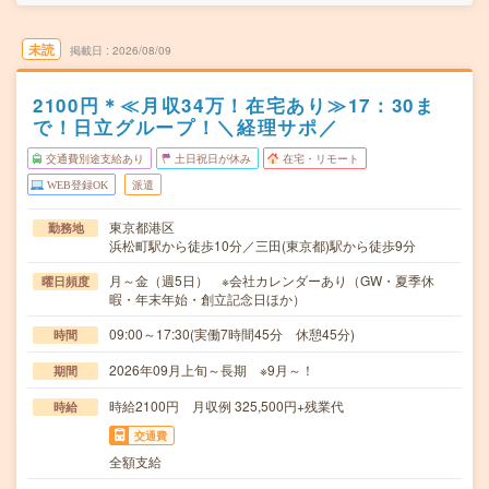
未読
掲載日
2026/08/09
2100円＊≪月収34万！在宅あり≫17：30ま
で！日立グループ！＼経理サポ／
交通費別途支給あり
土日祝日が休み
在宅・リモート
WEB登録OK
派遣
東京都港区
勤務地
浜松町駅から徒歩10分／三田(東京都)駅から徒歩9分
月～金（週5日） ※会社カレンダーあり（GW・夏季休
曜日頻度
暇・年末年始・創立記念日ほか）
09:00～17:30(実働7時間45分 休憩45分)
時間
2026年09月上旬～長期 ※9月～！
期間
時給2100円 月収例 325,500円+残業代
時給
交通費
全額支給