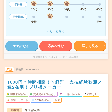
年齢層
20代
30代
40代
50代
60代
男女比率
女性
男性
もっと見る
気になる!
応募へ進む
詳しく見る
派遣会社
パーソルテンプスタッフ株式会社
未読
掲載日
2026/08/09
1800円＊時間相談！＼経理・支払経験歓迎／
週2在宅！プリ機メーカー
職種未経験OK
交通費別途支給あり
土日祝日が休み
残業なし
在宅・リモート
WEB登録OK
派遣
東京都渋谷区
勤務地