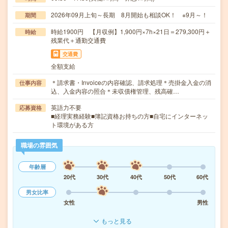
2026年09月上旬～長期 8月開始も相談OK！ ※9月～！
期間
時給1900円 【月収例】1,900円×7h×21日＝279,300円＋
時給
残業代＋通勤交通費
交通費
全額支給
＊請求書・Invoiceの内容確認、請求処理＊売掛金入金の消
仕事内容
込、入金内容の照合＊未収債権管理、残高確…
英語力不要
応募資格
■経理実務経験■簿記資格お持ちの方■自宅にインターネッ
ト環境がある方
職場の雰囲気
年齢層
20代
30代
40代
50代
60代
男女比率
女性
男性
もっと見る