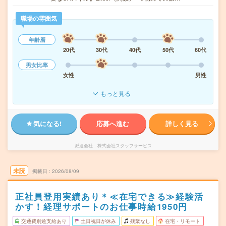
職場の雰囲気
年齢層
20代
30代
40代
50代
60代
男女比率
女性
男性
もっと見る
気になる!
応募へ進む
詳しく見る
派遣会社
株式会社スタッフサービス
未読
掲載日
2026/08/09
正社員登用実績あり＊≪在宅できる≫経験活
かす！経理サポートのお仕事時給1950円
交通費別途支給あり
土日祝日が休み
残業なし
在宅・リモート