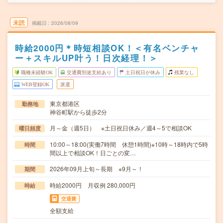
未読
掲載日
2026/08/09
時給2000円＊時短相談OK！＜有名ベンチャ
ー＋スキルUP叶う！日次経理！＞
職種未経験OK
交通費別途支給あり
土日祝日が休み
残業なし
WEB登録OK
派遣
東京都港区
勤務地
神谷町駅から徒歩2分
月～金（週5日） ※土日祝日休み／週4～5で相談OK
曜日頻度
10:00～18:00(実働7時間 休憩1時間)※10時～18時内で5時
時間
間以上で相談OK！日ごとの変…
2026年09月上旬～長期 ※9月～！
期間
時給2000円 月収例 280,000円
時給
交通費
全額支給