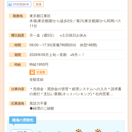
WEB登録OK
派遣
東京都江東区
勤務地
木場(東京都)駅から徒歩2分／菊川(東京都)駅から民間バス
11分
月～金（週5日） ※土日祝日お休み
曜日頻度
09:00～17:30(実働7時間30分 休憩1時間)
時間
2026年09月上旬～長期 ※9月～！
期間
時給1950円
時給
交通費
全額支給
＊売掛金・買掛金の管理＊経理システムへの入力＊請求書
仕事内容
の発行＊支払い業務(ネットバンキング)＊社内営業…
英語力不要
応募資格
◆経理のご経験
職場の雰囲気