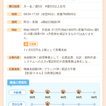
月～金／週5日 #週3日以上在宅
曜日頻度
08:50-17:20（休憩45分）実働7時間45分
時間
即日～長期 ※開始日相談OK
期間
時給1900円 月収例 31万円 時給1900円×実働7h45m×週5
時給
日×4週+残業10h ※月収例を保証するものではありませ
ん。
交通費
1ヶ月3万円を上限として実費支給
未経験OK！経理事務として・伝票起票、仕訳・資料作成・
仕事内容
システムへの入力※電話対応や庶務業務は発生しな…
職種未経験OK / ブランクOK / 英語力不要
応募資格
【歓迎/スキル】日商簿記検定
職場の雰囲気
年齢層
20代
30代
40代
50代
60代
男女比率