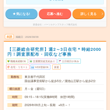
気になる!
応募へ進む
詳しく見る
派遣会社
パーソルテンプスタッフ株式会社
未読
掲載日
2026/08/09
【三菱総合研究所】週2～3日在宅＊時給2000
円！調査票配布・回収など事務
職種未経験OK
交通費別途支給あり
土日祝日が休み
在宅・リモート
WEB登録OK
派遣
東京都千代田区
勤務地
国会議事堂前駅から徒歩5分／溜池山王駅から徒歩2分
月～金（週5日）
曜日頻度
09:15～18:15(実働8時間 休憩1時間)
時間
2026年09月上旬～長期 ※9月～！
期間