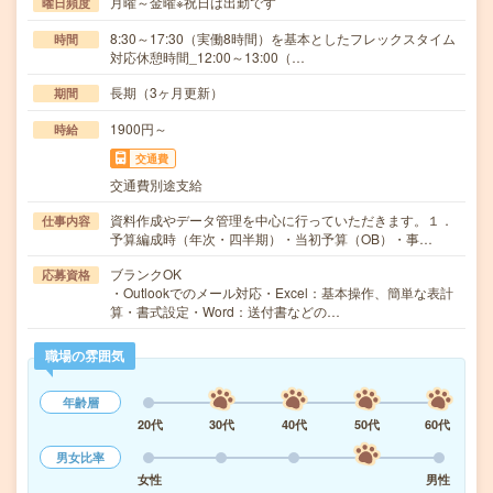
月曜～金曜※祝日は出勤です
曜日頻度
8:30～17:30（実働8時間）を基本としたフレックスタイム
時間
対応休憩時間_12:00～13:00（…
長期（3ヶ月更新）
期間
1900円～
時給
交通費
交通費別途支給
資料作成やデータ管理を中心に行っていただきます。１．
仕事内容
予算編成時（年次・四半期）・当初予算（OB）・事…
ブランクOK
応募資格
・Outlookでのメール対応・Excel：基本操作、簡単な表計
算・書式設定・Word：送付書などの…
職場の雰囲気
年齢層
20代
30代
40代
50代
60代
男女比率
女性
男性