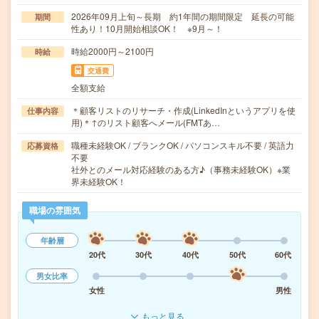
2026年09月上旬～長期 約1年間の期間限定 延長の可能
期間
性あり！10月開始相談OK！ ※9月～！
時給2000円～2100円
時給
交通費
全額支給
＊顧客リストのリサーチ・作成(LinkedInというアプリを使
仕事内容
用)＊↑のリスト顧客へメール(FMTあ…
職種未経験OK / ブランクOK / パソコンスキル不要 / 英語力
応募資格
不要
社外とのメール対応経験のある方♪（事務未経験OK）※業
界未経験OK！
職場の雰囲気
年齢層
20代
30代
40代
50代
60代
男女比率
女性
男性
もっと見る