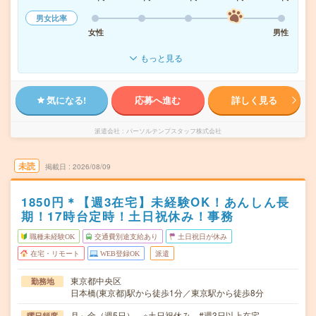
男女比率
女性
男性
もっと見る
気になる!
応募へ進む
詳しく見る
派遣会社
パーソルテンプスタッフ株式会社
未読
掲載日
2026/08/09
1850円＊【週3在宅】未経験OK！あんしん長
期！17時台定時！土日祝休み！事務
職種未経験OK
交通費別途支給あり
土日祝日が休み
在宅・リモート
WEB登録OK
派遣
東京都中央区
勤務地
日本橋(東京都)駅から徒歩1分／東京駅から徒歩8分
月～金（週5日） ※土日祝休み #週3日以上在宅
曜日頻度