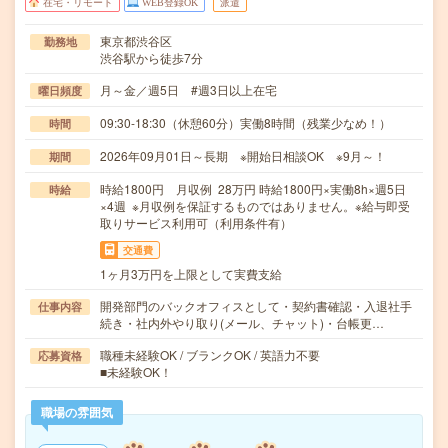
在宅・リモート
WEB登録OK
派遣
東京都渋谷区
勤務地
渋谷駅から徒歩7分
月～金／週5日 #週3日以上在宅
曜日頻度
09:30-18:30（休憩60分）実働8時間（残業少なめ！）
時間
2026年09月01日～長期 ※開始日相談OK ※9月～！
期間
時給1800円 月収例 28万円 時給1800円×実働8h×週5日
時給
×4週 ※月収例を保証するものではありません。※給与即受
取りサービス利用可（利用条件有）
交通費
1ヶ月3万円を上限として実費支給
開発部門のバックオフィスとして・契約書確認・入退社手
仕事内容
続き・社内外やり取り(メール、チャット)・台帳更…
職種未経験OK / ブランクOK / 英語力不要
応募資格
■未経験OK！
職場の雰囲気