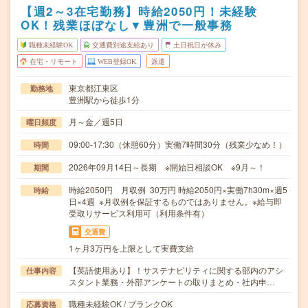
【週2～3在宅勤務】時給2050円！未経験
OK！残業ほぼなし▼豊洲で一般事務
職種未経験OK
交通費別途支給あり
土日祝日が休み
在宅・リモート
WEB登録OK
派遣
東京都江東区
勤務地
豊洲駅から徒歩1分
月～金／週5日
曜日頻度
09:00-17:30（休憩60分）実働7時間30分（残業少なめ！）
時間
2026年09月14日～長期 ※開始日相談OK ※9月～！
期間
時給2050円 月収例 30万円 時給2050円×実働7h30m×週5
時給
日×4週 ※月収例を保証するものではありません。※給与即
受取りサービス利用可（利用条件有）
交通費
1ヶ月3万円を上限として実費支給
【英語使用あり】！サステナビリティに関する部内のアシ
仕事内容
スタント業務・外部アンケートの取りまとめ・社内申…
職種未経験OK / ブランクOK
応募資格