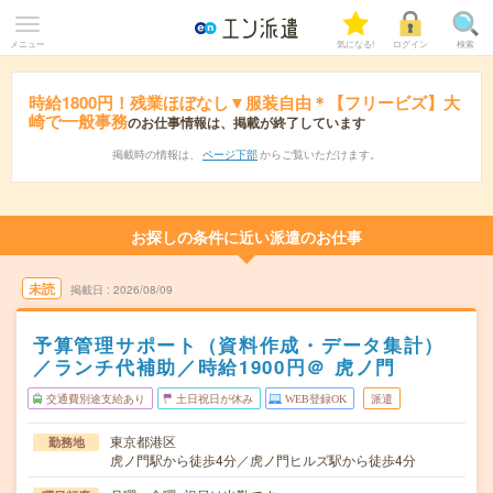
メニュー
気になる!
ログイン
検索
時給1800円！残業ほぼなし▼服装自由＊【フリービズ】大
崎で一般事務
のお仕事情報は、掲載が終了しています
掲載時の情報は、
ページ下部
からご覧いただけます。
お探しの条件に近い派遣のお仕事
未読
掲載日
2026/08/09
予算管理サポート（資料作成・データ集計）
／ランチ代補助／時給1900円＠ 虎ノ門
交通費別途支給あり
土日祝日が休み
WEB登録OK
派遣
東京都港区
勤務地
虎ノ門駅から徒歩4分／虎ノ門ヒルズ駅から徒歩4分