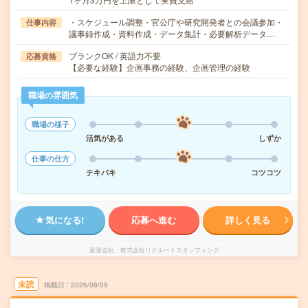
・スケジュール調整・官公庁や研究開発者との会議参加・
仕事内容
議事録作成・資料作成・データ集計・必要解析データ…
ブランクOK / 英語力不要
応募資格
【必要な経験】企画事務の経験、企画管理の経験
職場の雰囲気
職場の様子
活気がある
しずか
仕事の仕方
テキパキ
コツコツ
気になる!
応募へ進む
詳しく見る
派遣会社
株式会社リクルートスタッフィング
未読
掲載日
2026/08/09