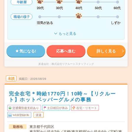
年齢層
20代
30代
40代
50代
60代
職場の様子
活気がある
しずか
もっと見る
気になる!
応募へ進む
詳しく見る
派遣会社
株式会社リクルートスタッフィング
未読
掲載日
2026/08/09
完全在宅＊時給1770円！10時～【リクルー
ト】ホットペッパーグルメの事務
交通費別途支給あり
土日祝日が休み
在宅・リモート
WEB登録OK
派遣
東京都千代田区
勤務地
東京駅から徒歩2分／京橋(東京都)駅から徒歩4分／宝町(東