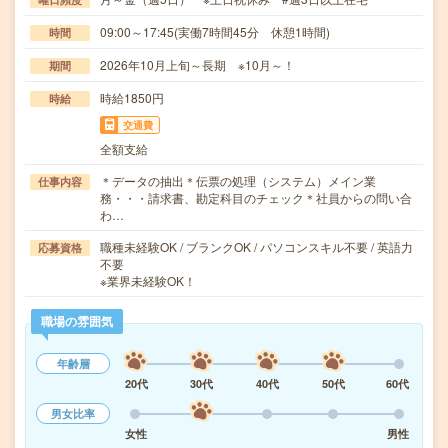
09:00～17:45(実働7時間45分 休憩1時間)
時間
2026年10月上旬～長期 ※10月～！
期間
時給1850円
時給
交通費
全額支給
＊データの抽出＊伝票の処理（システム）メイン業
仕事内容
務・・・請求書、勘定科目のチェック＊社員からの問い合
わ…
職種未経験OK / ブランクOK / パソコンスキル不要 / 英語力
応募資格
不要
※業界未経験OK！
職場の雰囲気
年齢層
20代
30代
40代
50代
60代
男女比率
女性
男性