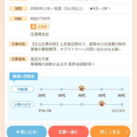
2026/9/上旬～長期（3カ月以上） ★9月～OK！
期間
時給1750円
時給
交通費
交通費支給
【主な仕事内容】人気食品商社で、顧客向け企画書の制作
仕事内容
業務や書類整理、サプライヤーへの問い合わせをお願…
英語力不要
応募資格
事務職の経験がある方 業界未経験OK！
職場の雰囲気
年齢層
20代
30代
40代
50代
60代
仕事の仕方
テキパキ
コツコツ
気になる!
応募へ進む
詳しく見る