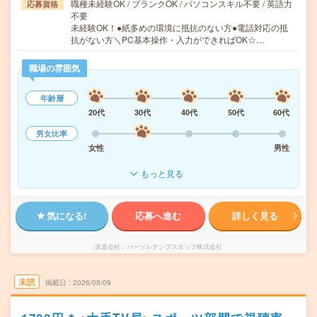
職種未経験OK / ブランクOK / パソコンスキル不要 / 英語力
応募資格
不要
未経験OK！●紙多めの環境に抵抗のない方●電話対応の抵
抗がない方＼PC基本操作・入力ができればOK☆…
職場の雰囲気
年齢層
20代
30代
40代
50代
60代
男女比率
女性
男性
もっと見る
気になる!
応募へ進む
詳しく見る
派遣会社
パーソルテンプスタッフ株式会社
未読
掲載日
2026/08/09