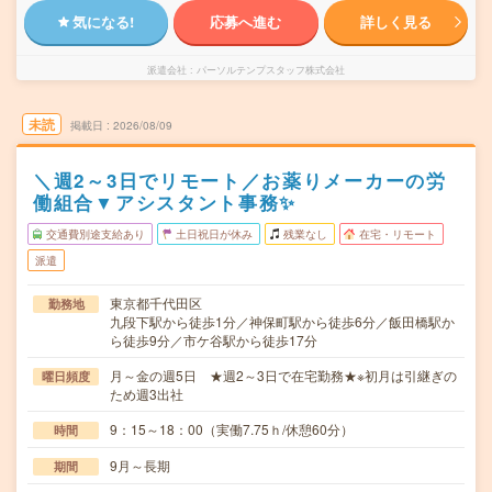
気になる!
応募へ進む
詳しく見る
派遣会社
パーソルテンプスタッフ株式会社
未読
掲載日
2026/08/09
＼週2～3日でリモート／お薬りメーカーの労
働組合▼アシスタント事務✨
交通費別途支給あり
土日祝日が休み
残業なし
在宅・リモート
派遣
東京都千代田区
勤務地
九段下駅から徒歩1分／神保町駅から徒歩6分／飯田橋駅か
ら徒歩9分／市ケ谷駅から徒歩17分
月～金の週5日 ★週2～3日で在宅勤務★※初月は引継ぎの
曜日頻度
ため週3出社
9：15～18：00（実働7.75ｈ/休憩60分）
時間
9月～長期
期間