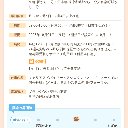
京都)駅から---分／日本橋(東京都)駅から---分／有楽町駅か
ら---分
月～金／週5日 #週3日以上在宅
曜日頻度
09:00-18:00（休憩60分）実働8時間（残業少なめ！）
時間
2026年10月01日～長期 ※開始日相談OK ※10月～！
期間
時給1730円 月収例 28万円 時給1730円×実働8h×週5日
時給
×4週+残業5h ※月収例を保証するものではありません。※
給与即受取りサービス利用可（利用条件有）
交通費
1ヶ月3万円を上限として実費支給
キャリアアドバイザーのアシスタントとして・メールでの
仕事内容
問合せ対応(メール、専用システム使用※フォーマッ…
ブランクOK / 英語力不要
応募資格
事務の経験がある方
職場の雰囲気
職場の様子
活気がある
しずか