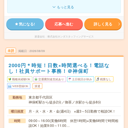
もっと見る
気になる!
応募へ進む
詳しく見る
派遣会社
株式会社ホンダスタッフィングサービス
未読
掲載日
2026/08/09
2000円＊時短！日数×時間選べる！電話な
し！社員サポート事務！＠神保町
職種未経験OK
交通費別途支給あり
土日祝日が休み
残業なし
WEB登録OK
派遣
東京都千代田区
勤務地
神保町駅から徒歩2分／御茶ノ水駅から徒歩8分
月・火・水・木・金(週4日) ※週3～5日勤務で相談OK！
曜日頻度
09:00～16:00(実働6時間 休憩1時間)※実働6時間で時間相
時間
談OK！始業9:00～11:00…