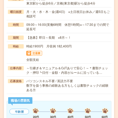
東京駅から徒歩6分／京橋(東京都)駅から徒歩4分
月・火・水・木・金(週4日) ※土日祝日お休み／週5日もご
曜日頻度
相談可
09:00～16:00(実働6時間 休憩1時間)※～17:30までの間で
時間
延長可
【急募】即日～長期 ※8月～！
期間
時給1900円 月収例 182,400円
時給
交通費
全額支給
～引継ぎ＆マニュアル＆OJTありで安心！～＊書類チェッ
仕事内容
ク・押印┗日付・金額・内容がルールに沿っている…
パソコンスキル不要 / 英語力不要
応募資格
数字を扱う事務の経験ある方もしくは書類チェックの経験
ある方
職場の雰囲気
年齢層
20代
30代
40代
50代
60代