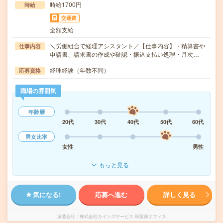
時給1700円
時給
交通費
全額支給
＼労働組合で経理アシスタント／【仕事内容】・精算書や
仕事内容
申請書、請求書の作成や確認・振込支払い処理・月次…
経理経験（年数不問）
応募資格
職場の雰囲気
年齢層
20代
30代
40代
50代
60代
男女比率
女性
男性
もっと見る
気になる!
応募へ進む
詳しく見る
派遣会社
株式会社カインズサービス 秋葉原オフィス