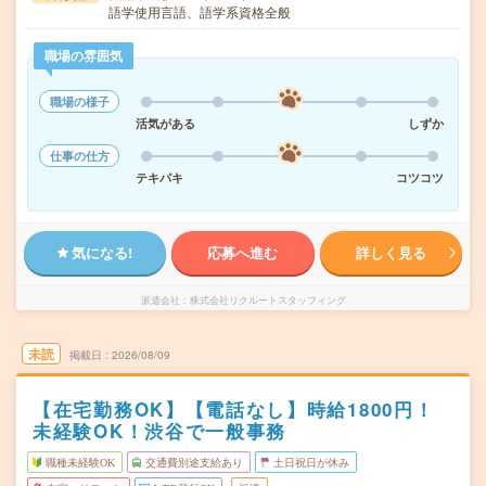
語学使用言語、語学系資格全般
職場の雰囲気
職場の様子
活気がある
しずか
仕事の仕方
テキパキ
コツコツ
気になる!
応募へ進む
詳しく見る
派遣会社
株式会社リクルートスタッフィング
未読
掲載日
2026/08/09
【在宅勤務OK】【電話なし】時給1800円！
未経験OK！渋谷で一般事務
職種未経験OK
交通費別途支給あり
土日祝日が休み