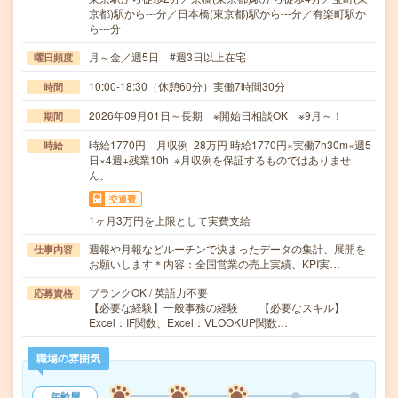
京都)駅から---分／日本橋(東京都)駅から---分／有楽町駅か
ら---分
月～金／週5日 #週3日以上在宅
曜日頻度
10:00-18:30（休憩60分）実働7時間30分
時間
2026年09月01日～長期 ※開始日相談OK ※9月～！
期間
時給1770円 月収例 28万円 時給1770円×実働7h30m×週5
時給
日×4週+残業10h ※月収例を保証するものではありませ
ん。
交通費
1ヶ月3万円を上限として実費支給
週報や月報などルーチンで決まったデータの集計、展開を
仕事内容
お願いします＊内容：全国営業の売上実績、KPI実…
ブランクOK / 英語力不要
応募資格
【必要な経験】一般事務の経験 【必要なスキル】
Excel：IF関数、Excel：VLOOKUP関数…
職場の雰囲気
年齢層