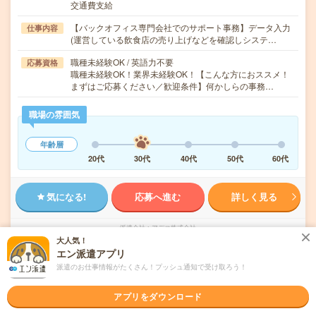
交通費支給
【バックオフィス専門会社でのサポート事務】データ入力
仕事内容
(運営している飲食店の売り上げなどを確認しシステ…
職種未経験OK / 英語力不要
応募資格
職種未経験OK！業界未経験OK！【こんな方におススメ！
まずはご応募ください／歓迎条件】何かしらの事務…
職場の雰囲気
年齢層
20代
30代
40代
50代
60代
気になる!
応募へ進む
詳しく見る
派遣会社
アデコ株式会社
大人気！
エン派遣アプリ
未読
掲載日
2026/08/09
派遣のお仕事情報がたくさん！プッシュ通知で受け取ろう！
【扶養枠歓迎！週3×5h＆高時給】穏やか社団
アプリをダウンロード
法人で事務サポ