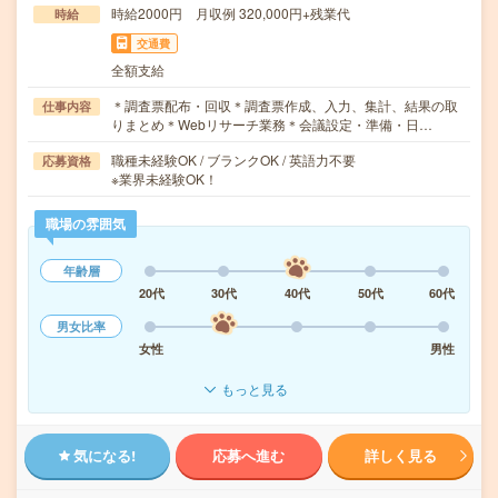
時給2000円 月収例 320,000円+残業代
時給
交通費
全額支給
＊調査票配布・回収＊調査票作成、入力、集計、結果の取
仕事内容
りまとめ＊Webリサーチ業務＊会議設定・準備・日…
職種未経験OK / ブランクOK / 英語力不要
応募資格
※業界未経験OK！
職場の雰囲気
年齢層
20代
30代
40代
50代
60代
男女比率
女性
男性
もっと見る
気になる!
応募へ進む
詳しく見る