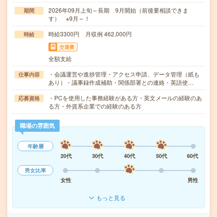
2026年09月上旬～長期 9月開始（前後要相談できま
期間
す） ※9月～！
時給3300円 月収例 462,000円
時給
交通費
全額支給
・会議運営や進捗管理・アクセス申請、データ管理（紙も
仕事内容
あり）・議事録作成補助・関係部署との連絡・英語使…
・PCを使用した事務経験がある方・英文メールの経験のあ
応募資格
る方・外資系企業での経験のある方
職場の雰囲気
年齢層
20代
30代
40代
50代
60代
男女比率
女性
男性
もっと見る