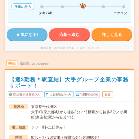
仕事の仕方
テキパキ
コツコツ
気になる!
応募へ進む
詳しく見る
派遣会社
株式会社リクルートスタッフィング
未読
掲載日
2026/08/09
【週3勤務＊駅直結】大手グループ企業の事務
サポート！
交通費別途支給あり
土日祝日が休み
WEB登録OK
派遣
東京都千代田区
勤務地
大手町(東京都)駅から徒歩3分／竹橋駅から徒歩3分／小川
町(東京都)駅から徒歩11分
シフト制※土日休み！
曜日頻度
9:15～17:30(実働:7時間15分) (休憩60分)
時間