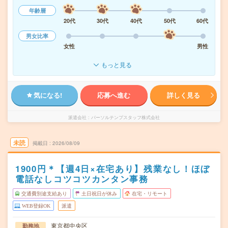
年齢層
20代
30代
40代
50代
60代
男女比率
女性
男性
もっと見る
気になる!
応募へ進む
詳しく見る
派遣会社
パーソルテンプスタッフ株式会社
未読
掲載日
2026/08/09
1900円＊【週4日×在宅あり】残業なし！ほぼ
電話なしコツコツカンタン事務
交通費別途支給あり
土日祝日が休み
在宅・リモート
WEB登録OK
派遣
東京都中央区
勤務地