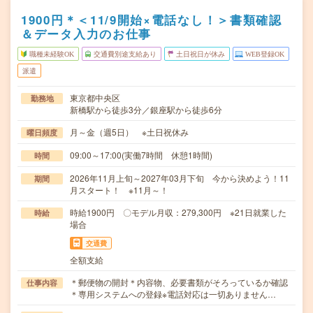
1900円＊＜11/9開始×電話なし！＞書類確認
＆データ入力のお仕事
職種未経験OK
交通費別途支給あり
土日祝日が休み
WEB登録OK
派遣
東京都中央区
勤務地
新橋駅から徒歩3分／銀座駅から徒歩6分
月～金（週5日） ※土日祝休み
曜日頻度
09:00～17:00(実働7時間 休憩1時間)
時間
2026年11月上旬～2027年03月下旬 今から決めよう！11
期間
月スタート！ ※11月～！
時給1900円 〇モデル月収：279,300円 ※21日就業した
時給
場合
交通費
全額支給
＊郵便物の開封＊内容物、必要書類がそろっているか確認
仕事内容
＊専用システムへの登録※電話対応は一切ありません…