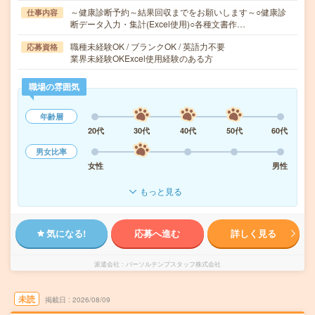
～健康診断予約～結果回収までをお願いします～○健康診
仕事内容
断データ入力・集計(Excel使用)○各種文書作…
職種未経験OK / ブランクOK / 英語力不要
応募資格
業界未経験OKExcel使用経験のある方
職場の雰囲気
年齢層
20代
30代
40代
50代
60代
男女比率
女性
男性
もっと見る
気になる!
応募へ進む
詳しく見る
派遣会社
パーソルテンプスタッフ株式会社
未読
掲載日
2026/08/09