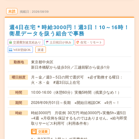
未読
掲載日
2026/08/09
週4日在宅＊時給3000円！週3日！10～16時！
衛星データを扱う組合で事務
交通費別途支給あり
土日祝日が休み
在宅・リモート
WEB登録OK
派遣
東京都中央区
勤務地
新日本橋駅から徒歩3分／三越前駅から徒歩1分
月～金／週3～5日の間で選択可 ※必ず勤務する曜日：
曜日頻度
火・水・金 #週3日以上在宅
10:00-16:00（休憩60分）実働5時間（残業少なめ！）
時間
2026年09月01日～長期 ※開始日相談OK ※9月～！
期間
時給3000円 月収例 30万円 時給3000円×実働5h×週5日
時給
×4週 ※月収例を保証するものではありません。※給与即受
取りサービス利用可（利用条件有）
交通費
1ヶ月3万円を上限として実費支給