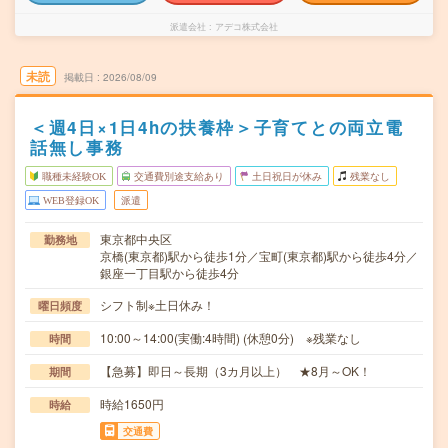
派遣会社
アデコ株式会社
未読
掲載日
2026/08/09
＜週4日×1日4hの扶養枠＞子育てとの両立電
話無し事務
職種未経験OK
交通費別途支給あり
土日祝日が休み
残業なし
WEB登録OK
派遣
東京都中央区
勤務地
京橋(東京都)駅から徒歩1分／宝町(東京都)駅から徒歩4分／
銀座一丁目駅から徒歩4分
シフト制※土日休み！
曜日頻度
10:00～14:00(実働:4時間) (休憩0分) ※残業なし
時間
【急募】即日～長期（3カ月以上） ★8月～OK！
期間
時給1650円
時給
交通費