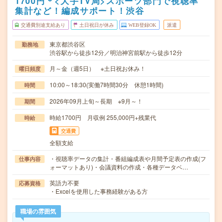
1700円＊<大手TV局>スポーツ部門で視聴率
集計など！編成サポート！渋谷
交通費別途支給あり
土日祝日が休み
WEB登録OK
派遣
東京都渋谷区
勤務地
渋谷駅から徒歩12分／明治神宮前駅から徒歩12分
月～金（週5日） ※土日祝お休み！
曜日頻度
10:00～18:30(実働7時間30分 休憩1時間)
時間
2026年09月上旬～長期 ※9月～！
期間
時給1700円 月収例 255,000円+残業代
時給
交通費
全額支給
・視聴率データの集計・番組編成表や月間予定表の作成(フ
仕事内容
ォーマットあり)・会議資料の作成・各種データベ…
英語力不要
応募資格
・Excelを使用した事務経験がある方
職場の雰囲気