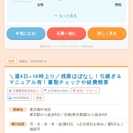
女性
男性
もっと見る
気になる!
応募へ進む
詳しく見る
派遣会社
パーソルテンプスタッフ株式会社
未読
掲載日
2026/08/10
＼週4日×16時上り／残業ほぼなし！引継ぎ＆
マニュアル有！書類チェックや経費精算
交通費別途支給あり
土日祝日が休み
在宅・リモート
WEB登録OK
派遣
東京都中央区
勤務地
東京駅から徒歩6分／京橋(東京都)駅から徒歩4分
月・火・水・木・金(週4日) ※土日祝日お休み／週5日もご
曜日頻度
相談可