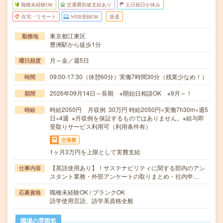
職種未経験OK
交通費別途支給あり
土日祝日が休み
在宅・リモート
WEB登録OK
派遣
東京都江東区
勤務地
豊洲駅から徒歩1分
月～金／週5日
曜日頻度
09:00-17:30（休憩60分）実働7時間30分（残業少なめ！）
時間
2026年09月14日～長期 ※開始日相談OK ※9月～！
期間
時給2050円 月収例 30万円 時給2050円×実働7h30m×週5
時給
日×4週 ※月収例を保証するものではありません。※給与即
受取りサービス利用可（利用条件有）
交通費
1ヶ月3万円を上限として実費支給
【英語使用あり】！サステナビリティに関する部内のアシ
仕事内容
スタント業務・外部アンケートの取りまとめ・社内申…
職種未経験OK / ブランクOK
応募資格
語学使用言語、語学系資格全般
職場の雰囲気