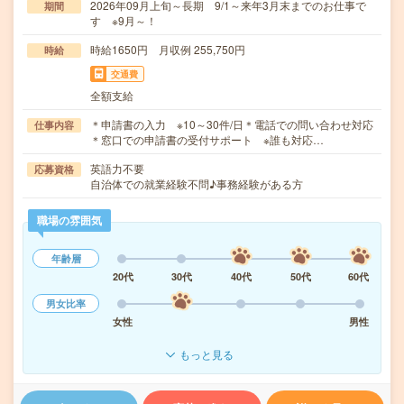
2026年09月上旬～長期 9/1～来年3月末までのお仕事で
期間
す ※9月～！
時給1650円 月収例 255,750円
時給
交通費
全額支給
＊申請書の入力 ※10～30件/日＊電話での問い合わせ対応
仕事内容
＊窓口での申請書の受付サポート ※誰も対応…
英語力不要
応募資格
自治体での就業経験不問♪事務経験がある方
職場の雰囲気
年齢層
20代
30代
40代
50代
60代
男女比率
女性
男性
もっと見る