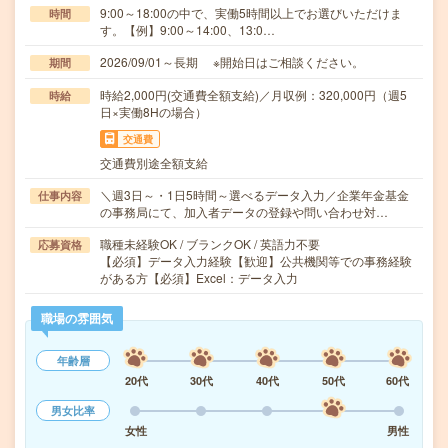
9:00～18:00の中で、実働5時間以上でお選びいただけま
時間
す。【例】9:00～14:00、13:0…
2026/09/01～長期 ※開始日はご相談ください。
期間
時給2,000円(交通費全額支給)／月収例：320,000円（週5
時給
日×実働8Hの場合）
交通費
交通費別途全額支給
＼週3日～・1日5時間～選べるデータ入力／企業年金基金
仕事内容
の事務局にて、加入者データの登録や問い合わせ対…
職種未経験OK / ブランクOK / 英語力不要
応募資格
【必須】データ入力経験【歓迎】公共機関等での事務経験
がある方【必須】Excel：データ入力
職場の雰囲気
年齢層
20代
30代
40代
50代
60代
男女比率
女性
男性