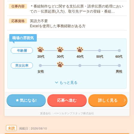
＊番組制作などに関する支払伝票・請求伝票の処理におい
仕事内容
ての・伝票起票(入力)、取引先データの登録・番組…
英語力不要
応募資格
Excelを使用した事務経験がある方
職場の雰囲気
年齢層
20代
30代
40代
50代
60代
男女比率
女性
男性
もっと見る
気になる!
応募へ進む
詳しく見る
派遣会社
パーソルテンプスタッフ株式会社
未読
掲載日
2026/08/10