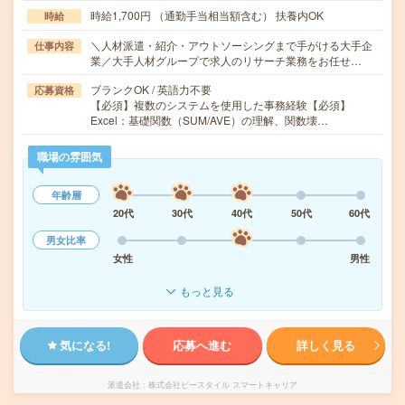
時給1,700円 （通勤手当相当額含む） 扶養内OK
時給
＼人材派遣・紹介・アウトソーシングまで手がける大手企
仕事内容
業／大手人材グループで求人のリサーチ業務をお任せ…
ブランクOK / 英語力不要
応募資格
【必須】複数のシステムを使用した事務経験【必須】
Excel：基礎関数（SUM/AVE）の理解、関数壊…
職場の雰囲気
年齢層
20代
30代
40代
50代
60代
男女比率
女性
男性
もっと見る
気になる!
応募へ進む
詳しく見る
派遣会社
株式会社ビースタイル スマートキャリア