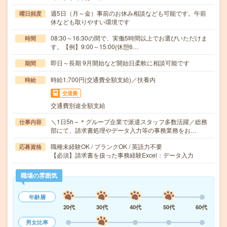
週5日（月～金）事前のお休み相談なども可能です。午前
曜日頻度
休なども取りやすい環境です
08:30～16:30の間で、実働5時間以上でお選びいただけま
時間
す。【例】9:00～15:00(休憩6…
即日～長期 9月開始など開始日柔軟に相談可能です
期間
時給1,700円(交通費全額支給)／扶養内
時給
交通費
交通費別途全額支給
＼1日5h～＊グループ企業で派遣スタッフ多数活躍／総務
仕事内容
部にて、請求書処理やデータ入力等の事務業務をお…
職種未経験OK / ブランクOK / 英語力不要
応募資格
【必須】請求書を扱った事務経験Excel：データ入力
職場の雰囲気
年齢層
20代
30代
40代
50代
60代
男女比率