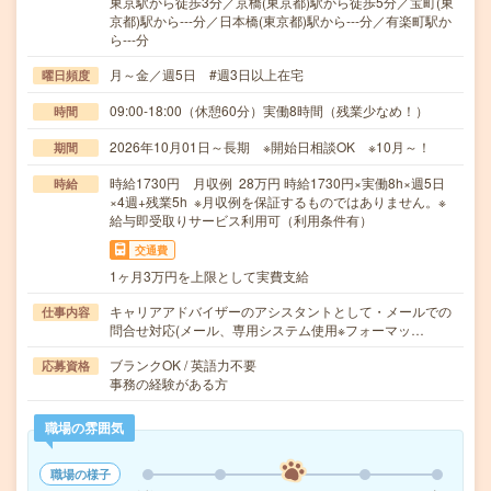
東京駅から徒歩3分／京橋(東京都)駅から徒歩5分／宝町(東
京都)駅から---分／日本橋(東京都)駅から---分／有楽町駅か
ら---分
月～金／週5日 #週3日以上在宅
曜日頻度
09:00-18:00（休憩60分）実働8時間（残業少なめ！）
時間
2026年10月01日～長期 ※開始日相談OK ※10月～！
期間
時給1730円 月収例 28万円 時給1730円×実働8h×週5日
時給
×4週+残業5h ※月収例を保証するものではありません。※
給与即受取りサービス利用可（利用条件有）
交通費
1ヶ月3万円を上限として実費支給
キャリアアドバイザーのアシスタントとして・メールでの
仕事内容
問合せ対応(メール、専用システム使用※フォーマッ…
ブランクOK / 英語力不要
応募資格
事務の経験がある方
職場の雰囲気
職場の様子