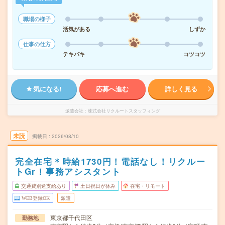
職場の様子
活気がある
しずか
仕事の仕方
テキパキ
コツコツ
気になる!
応募へ進む
詳しく見る
派遣会社
株式会社リクルートスタッフィング
未読
掲載日
2026/08/10
完全在宅＊時給1730円！電話なし！リクルー
トGr！事務アシスタント
交通費別途支給あり
土日祝日が休み
在宅・リモート
WEB登録OK
派遣
東京都千代田区
勤務地