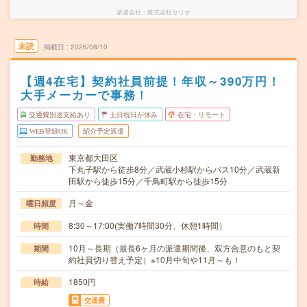
派遣会社
株式会社セリオ
未読
掲載日
2026/08/10
【週4在宅】契約社員前提！年収～390万円！
大手メーカーで事務！
交通費別途支給あり
土日祝日が休み
在宅・リモート
WEB登録OK
紹介予定派遣
東京都大田区
勤務地
下丸子駅から徒歩8分／武蔵小杉駅からバス10分／武蔵新
田駅から徒歩15分／千鳥町駅から徒歩15分
月～金
曜日頻度
8:30～17:00(実働7時間30分、休憩1時間）
時間
10月～長期（最長6ヶ月の派遣期間後、双方合意のもと契
期間
約社員切り替え予定）※10月中旬や11月～も！
1850円
時給
交通費