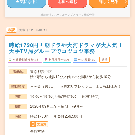
気になる!
応募へ進む
詳しく見る
派遣会社
パーソルテンプスタッフ株式会社
未読
掲載日
2026/08/10
時給1730円＊朝ドラや大河ドラマが大人気！
大手TV局グループでコツコツ事務
交通費別途支給あり
土日祝日が休み
WEB登録OK
派遣
東京都渋谷区
勤務地
渋谷駅から徒歩12分／代々木公園駅から徒歩10分
月～金（週5日） ※週末リフレッシュ！土日祝日休み！
曜日頻度
10:00～18:30(実働7時間30分 休憩1時間)
時間
2026年09月上旬～長期 ※9月～！
期間
時給1730円 月収例 259,500円
時給
交通費
全額支給