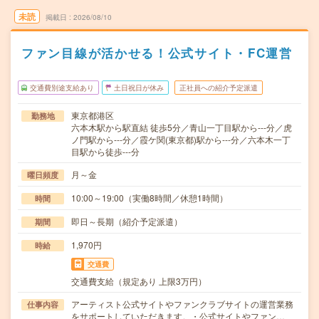
未読
掲載日
2026/08/10
ファン目線が活かせる！公式サイト・FC運営
交通費別途支給あり
土日祝日が休み
正社員への紹介予定派遣
東京都港区
勤務地
六本木駅から駅直結 徒歩5分／青山一丁目駅から---分／虎
ノ門駅から---分／霞ケ関(東京都)駅から---分／六本木一丁
目駅から徒歩---分
月～金
曜日頻度
10:00～19:00（実働8時間／休憩1時間）
時間
即日～長期（紹介予定派遣）
期間
1,970円
時給
交通費
交通費支給（規定あり 上限3万円）
アーティスト公式サイトやファンクラブサイトの運営業務
仕事内容
をサポートしていただきます。・公式サイトやファン…