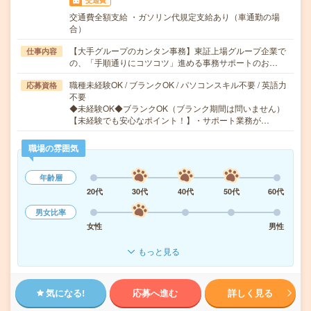
交通費
交通費全額支給 ・ガソリン代規定支給あり（車通勤の場
合）
【大手グループのカンタン事務】東証上場グループ企業で
仕事内容
の、「手順通りにコツコツ」進める事務サポートのお…
職種未経験OK / ブランクOK / パソコンスキル不要 / 英語力
応募資格
不要
◆未経験OK◆ブランクOK（ブランク期間は問いません）
【未経験でも安心なポイント！】・サポート業務が…
職場の雰囲気
年齢層
20代
30代
40代
50代
60代
男女比率
女性
男性
もっと見る
気になる!
応募へ進む
詳しく見る