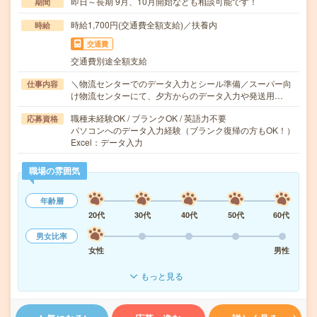
即日～長期 9月、10月開始なども相談可能です！
期間
時給1,700円(交通費全額支給)／扶養内
時給
交通費
交通費別途全額支給
＼物流センターでのデータ入力とシール準備／スーパー向
仕事内容
け物流センターにて、夕方からのデータ入力や発送用…
職種未経験OK / ブランクOK / 英語力不要
応募資格
パソコンへのデータ入力経験（ブランク復帰の方もOK！）
Excel：データ入力
職場の雰囲気
年齢層
20代
30代
40代
50代
60代
男女比率
女性
男性
もっと見る