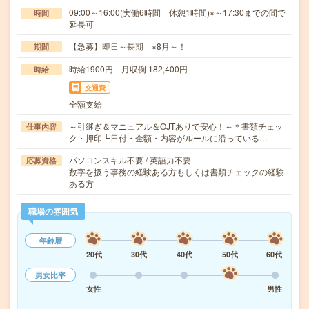
09:00～16:00(実働6時間 休憩1時間)※～17:30までの間で
時間
延長可
【急募】即日～長期 ※8月～！
期間
時給1900円 月収例 182,400円
時給
交通費
全額支給
～引継ぎ＆マニュアル＆OJTありで安心！～＊書類チェッ
仕事内容
ク・押印┗日付・金額・内容がルールに沿っている…
パソコンスキル不要 / 英語力不要
応募資格
数字を扱う事務の経験ある方もしくは書類チェックの経験
ある方
職場の雰囲気
年齢層
20代
30代
40代
50代
60代
男女比率
女性
男性