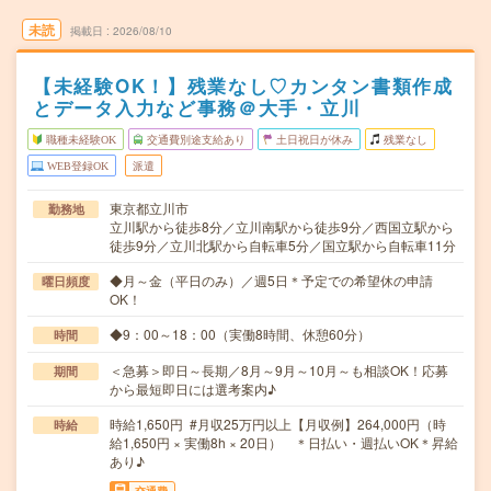
未読
掲載日
2026/08/10
【未経験OK！】残業なし♡カンタン書類作成
とデータ入力など事務＠大手・立川
職種未経験OK
交通費別途支給あり
土日祝日が休み
残業なし
WEB登録OK
派遣
東京都立川市
勤務地
立川駅から徒歩8分／立川南駅から徒歩9分／西国立駅から
徒歩9分／立川北駅から自転車5分／国立駅から自転車11分
◆月～金（平日のみ）／週5日＊予定での希望休の申請
曜日頻度
OK！
◆9：00～18：00（実働8時間、休憩60分）
時間
＜急募＞即日～長期／8月～9月～10月～も相談OK！応募
期間
から最短即日には選考案内♪
時給1,650円 #月収25万円以上【月収例】264,000円（時
時給
給1,650円 × 実働8h × 20日） ＊日払い・週払いOK＊昇給
あり♪