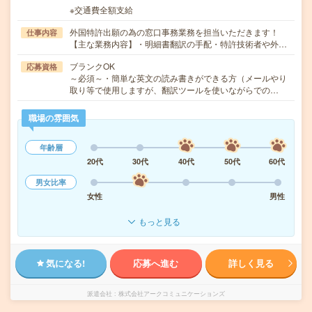
※交通費全額支給
外国特許出願の為の窓口事務業務を担当いただきます！
仕事内容
【主な業務内容】・明細書翻訳の手配・特許技術者や外…
ブランクOK
応募資格
～必須～・簡単な英文の読み書きができる方（メールやり
取り等で使用しますが、翻訳ツールを使いながらでの…
職場の雰囲気
年齢層
20代
30代
40代
50代
60代
男女比率
女性
男性
もっと見る
気になる!
応募へ進む
詳しく見る
派遣会社
株式会社アークコミュニケーションズ