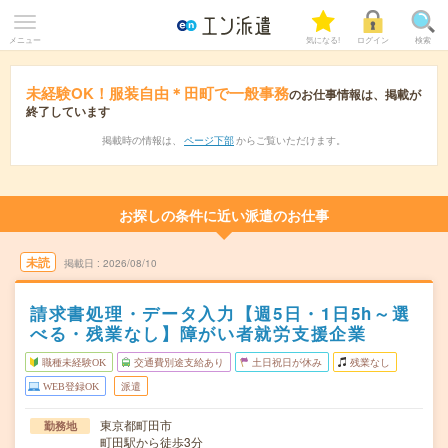
メニュー
気になる!
ログイン
検索
未経験OK！服装自由＊田町で一般事務
のお仕事情報は、掲載が
終了しています
掲載時の情報は、
ページ下部
からご覧いただけます。
お探しの条件に近い派遣のお仕事
未読
掲載日
2026/08/10
請求書処理・データ入力【週5日・1日5h～選
べる・残業なし】障がい者就労支援企業
職種未経験OK
交通費別途支給あり
土日祝日が休み
残業なし
WEB登録OK
派遣
東京都町田市
勤務地
町田駅から徒歩3分