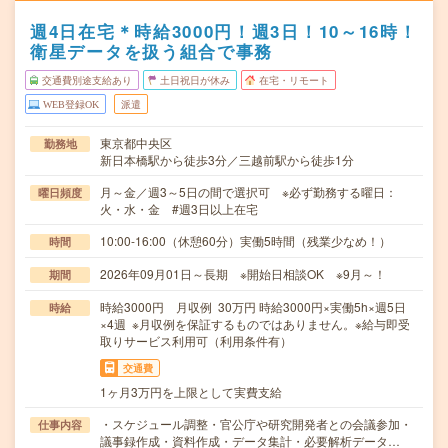
週4日在宅＊時給3000円！週3日！10～16時！
衛星データを扱う組合で事務
交通費別途支給あり
土日祝日が休み
在宅・リモート
WEB登録OK
派遣
東京都中央区
勤務地
新日本橋駅から徒歩3分／三越前駅から徒歩1分
月～金／週3～5日の間で選択可 ※必ず勤務する曜日：
曜日頻度
火・水・金 #週3日以上在宅
10:00-16:00（休憩60分）実働5時間（残業少なめ！）
時間
2026年09月01日～長期 ※開始日相談OK ※9月～！
期間
時給3000円 月収例 30万円 時給3000円×実働5h×週5日
時給
×4週 ※月収例を保証するものではありません。※給与即受
取りサービス利用可（利用条件有）
交通費
1ヶ月3万円を上限として実費支給
・スケジュール調整・官公庁や研究開発者との会議参加・
仕事内容
議事録作成・資料作成・データ集計・必要解析データ…