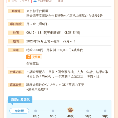
在宅・リモート
WEB登録OK
派遣
東京都千代田区
勤務地
国会議事堂前駅から徒歩5分／溜池山王駅から徒歩2分
月～金（週5日）
曜日頻度
09:15～18:15(実働8時間 休憩1時間)
時間
2026年09月上旬～長期 ※9月～！
期間
時給2000円 月収例 320,000円+残業代
時給
交通費
全額支給
＊調査票配布・回収＊調査票作成、入力、集計、結果の取
仕事内容
りまとめ＊Webリサーチ業務＊会議設定・準備・日…
職種未経験OK / ブランクOK / 英語力不要
応募資格
※業界未経験OK！
職場の雰囲気
年齢層
20代
30代
40代
50代
60代