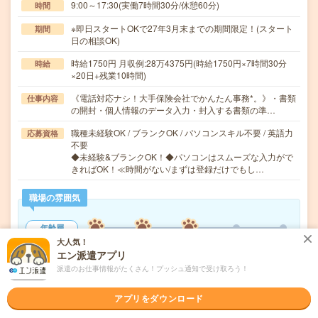
9:00～17:30(実働7時間30分/休憩60分)
時間
※即日スタートOKで27年3月末までの期間限定！(スタート
期間
日の相談OK)
時給1750円 月収例:28万4375円(時給1750円×7時間30分
時給
×20日+残業10時間)
《電話対応ナシ！大手保険会社でかんたん事務*。》・書類
仕事内容
の開封・個人情報のデータ入力・封入する書類の準…
職種未経験OK / ブランクOK / パソコンスキル不要 / 英語力
応募資格
不要
◆未経験&ブランクOK！◆パソコンはスムーズな入力がで
きればOK！≪時間がない/まずは登録だけでもし…
職場の雰囲気
年齢層
大人気！
20代
30代
40代
50代
60代
エン派遣アプリ
男女比率
派遣のお仕事情報がたくさん！プッシュ通知で受け取ろう！
女性
男性
アプリをダウンロード
もっと見る