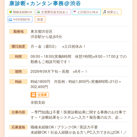
康診断×カンタン事務@渋谷
職種未経験OK
交通費別途支給あり
土日祝日が休み
残業なし
WEB登録OK
派遣
東京都渋谷区
勤務地
渋谷駅から徒歩5分
月～金（週5日） ※土日祝休み！
曜日頻度
09:00～18:00(実働8時間 休憩1時間)※9:00～17:00までの
時間
勤務もご相談可能です！
2026年09月下旬～長期 ※9月～！
期間
時給1800円 月収例：時給1,800円×実働8時間×21日＝
時給
302,400円
交通費
全額支給
～専門知識は不要！医療診断結果に関する事務のお仕事で
仕事内容
す～＊診断結果をシステムへ入力＊報告書の出力、必…
職種未経験OK / ブランクOK / 英語力不要
応募資格
未経験OK！社会人経験がある方＼PC入力できればOK！／