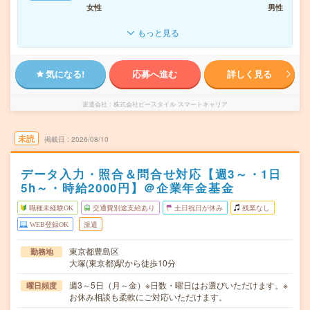
女性
男性
もっと見る
気になる!
応募へ進む
詳しく見る
派遣会社
株式会社ビースタイル スマートキャリア
未読
掲載日
2026/08/10
データ入力・照合＆問合せ対応【週3～・1日
5h～・時給2000円】＠企業年金基金
職種未経験OK
交通費別途支給あり
土日祝日が休み
残業なし
WEB登録OK
派遣
東京都豊島区
勤務地
大塚(東京都)駅から徒歩10分
週3～5日（月～金）※日数・曜日はお選びいただけます。※
曜日頻度
お休み相談も柔軟にご対応いただけます。