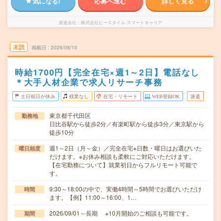
気になる!
応募へ進む
詳しく見る
派遣会社
株式会社ビースタイル スマートキャリア
未読
掲載日
2026/08/10
時給1700円【完全在宅×週1～2日】電話なし
＊大手人材企業で求人リサーチ事務
土日祝日が休み
残業なし
在宅・リモート
WEB登録OK
派遣
東京都千代田区
勤務地
日比谷駅から徒歩2分／有楽町駅から徒歩3分／東京駅から
徒歩10分
週1～2日（月～金）／完全在宅※日数・曜日はお選びいた
曜日頻度
だけます。※お休み相談も柔軟にご対応いただけます。
【在宅勤務について】就業初日からフルリモート可能で
す。
9:30～18:00の中で、実働4時間～5時間でお選びいただけ
時間
ます。【例】11:00～16:00、1…
2026/09/01～長期 ※10月開始のご相談も可能です。
期間