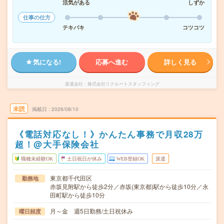
活気がある
しずか
仕事の仕方
テキパキ
コツコツ
気になる!
応募へ進む
詳しく見る
派遣会社
株式会社リクルートスタッフィング
未読
掲載日
2026/08/10
《電話対応なし！》かんたん事務で月収28万
超！@大手保険会社
職種未経験OK
土日祝日が休み
WEB登録OK
派遣
東京都千代田区
勤務地
赤坂見附駅から徒歩2分／赤坂(東京都)駅から徒歩10分／永
田町駅から徒歩10分
月～金 週5日勤務/土日祝休み
曜日頻度