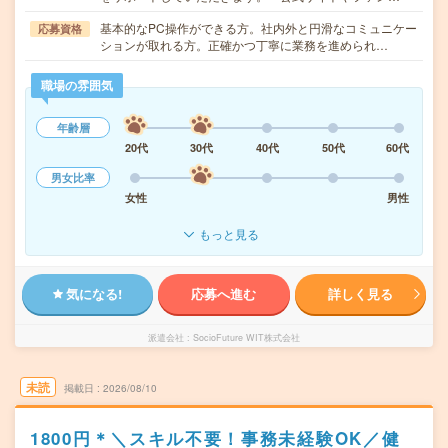
基本的なPC操作ができる方。社内外と円滑なコミュニケー
応募資格
ションが取れる方。正確かつ丁寧に業務を進められ…
職場の雰囲気
年齢層
20代
30代
40代
50代
60代
男女比率
女性
男性
もっと見る
気になる!
応募へ進む
詳しく見る
派遣会社
SocioFuture WIT株式会社
未読
掲載日
2026/08/10
1800円＊＼スキル不要！事務未経験OK／健