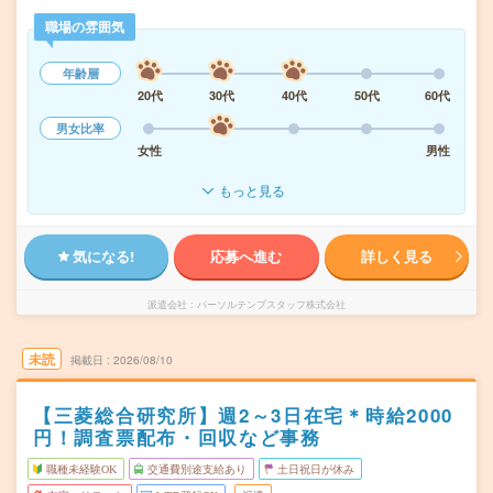
職場の雰囲気
年齢層
20代
30代
40代
50代
60代
男女比率
女性
男性
もっと見る
気になる!
応募へ進む
詳しく見る
派遣会社
パーソルテンプスタッフ株式会社
未読
掲載日
2026/08/10
【三菱総合研究所】週2～3日在宅＊時給2000
円！調査票配布・回収など事務
職種未経験OK
交通費別途支給あり
土日祝日が休み