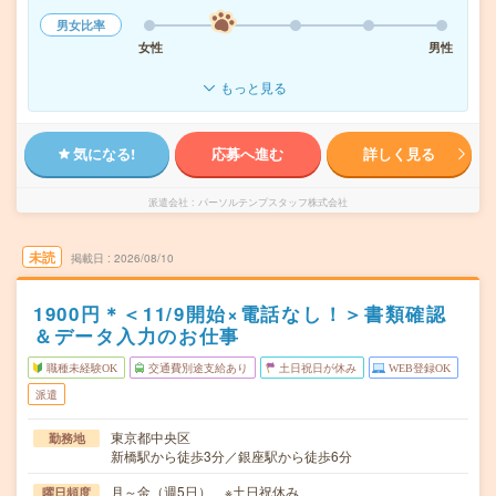
男女比率
女性
男性
もっと見る
気になる!
応募へ進む
詳しく見る
派遣会社
パーソルテンプスタッフ株式会社
未読
掲載日
2026/08/10
1900円＊＜11/9開始×電話なし！＞書類確認
＆データ入力のお仕事
職種未経験OK
交通費別途支給あり
土日祝日が休み
WEB登録OK
派遣
東京都中央区
勤務地
新橋駅から徒歩3分／銀座駅から徒歩6分
月～金（週5日） ※土日祝休み
曜日頻度