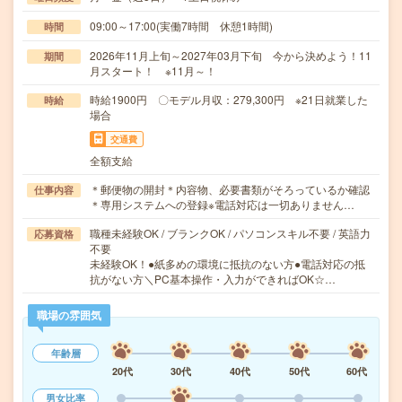
09:00～17:00(実働7時間 休憩1時間)
時間
2026年11月上旬～2027年03月下旬 今から決めよう！11
期間
月スタート！ ※11月～！
時給1900円 〇モデル月収：279,300円 ※21日就業した
時給
場合
交通費
全額支給
＊郵便物の開封＊内容物、必要書類がそろっているか確認
仕事内容
＊専用システムへの登録※電話対応は一切ありません…
職種未経験OK / ブランクOK / パソコンスキル不要 / 英語力
応募資格
不要
未経験OK！●紙多めの環境に抵抗のない方●電話対応の抵
抗がない方＼PC基本操作・入力ができればOK☆…
職場の雰囲気
年齢層
20代
30代
40代
50代
60代
男女比率