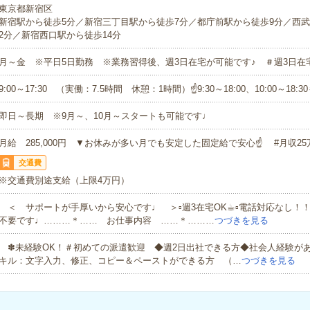
東京都新宿区
新宿駅から徒歩5分／新宿三丁目駅から徒歩7分／都庁前駅から徒歩9分／西武
2分／新宿西口駅から徒歩14分
月～金 ※平日5日勤務 ※業務習得後、週3日在宅が可能です♪ ＃週3日在
9:00～17:30 （実働：7.5時間 休憩：1時間）☝9:30～18:00、10:00～18:3
即日～長期 ※9月～、10月～スタートも可能です♩
月給 285,000円 ▼お休みが多い月でも安定した固定給で安心☝ #月収2
交通費
※交通費別途支給（上限4万円）
＜ サポートが手厚いから安心です♩ ＞▫週3在宅OK☕︎▫電話対応なし！！
不要です♩………＊…… お仕事内容 ……＊………
つづきを見る
✽未経験OK！＃初めての派遣歓迎 ◆週2日出社できる方◆社会人経験があ
キル：文字入力、修正、コピー＆ペーストができる方 （…
つづきを見る