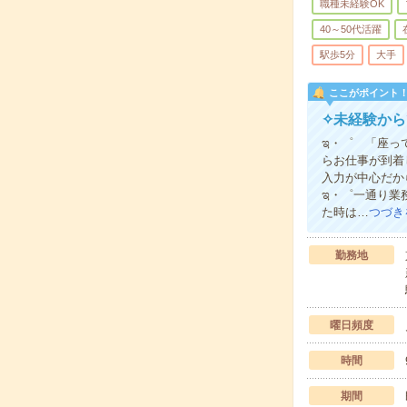
職種未経験OK
40～50代活躍
駅歩5分
大手
ここがポイント
✧未経験から
ಇ・゜ 「座っ
らお仕事が到着
入力が中心だか
ಇ・゜一通り業
た時は…
つづき
勤務地
曜日頻度
時間
期間