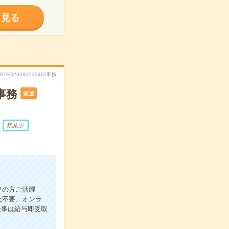
く見る
RSTFO260805294D/事務
事務
派遣
残業少
フの方ご活躍
社不要、オンラ
仕事は給与即受取