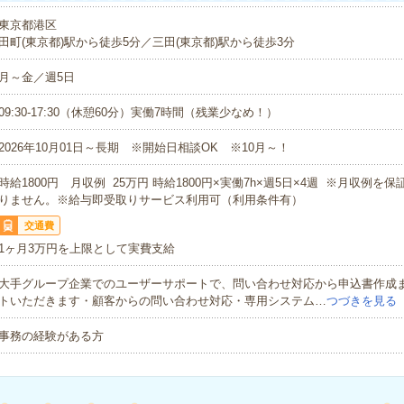
東京都港区
田町(東京都)駅から徒歩5分／三田(東京都)駅から徒歩3分
月～金／週5日
09:30-17:30（休憩60分）実働7時間（残業少なめ！）
2026年10月01日～長期 ※開始日相談OK ※10月～！
時給1800円 月収例 25万円 時給1800円×実働7h×週5日×4週 ※月収例を
りません。※給与即受取りサービス利用可（利用条件有）
交通費
1ヶ月3万円を上限として実費支給
大手グループ企業でのユーザーサポートで、問い合わせ対応から申込書作成
トいただきます・顧客からの問い合わせ対応・専用システム…
つづきを見る
事務の経験がある方