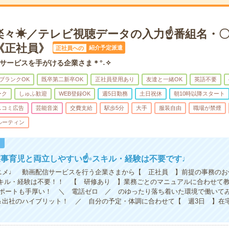
楽々☀／テレビ視聴データの入力☝番組名・
《正社員》
紹介予定派遣
正社員への
サービスを手がける企業さま＊°˖✧
ブランクOK
既卒第二新卒OK
正社員登用あり
友達と一緒OK
英語不要
ーク
しゅふ歓迎
WEB登録OK
週5日勤務
土日祝休
朝10時以降スタート
スコミ広告
芸能音楽
交費支給
駅歩5分
大手
服装自由
職場が禁煙
ルーティン
！
家事育児と両立しやすい☝▫スキル・経験は不要です♩
・アニメ♩ 動画配信サービスを行う企業さまから【 正社員 】前提の事務の
キル・経験は不要！！ 【 研修あり 】業務ごとのマニュアルに合わせて
ポートも手厚い！ ＼ 電話ゼロ ／ のゆったり落ち着いた環境で働いてみ
宅＆出社のハイブリット！ ／ 自分の予定・体調に合わせて【 週3日 】在