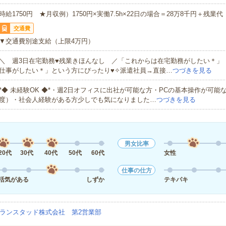
時給1750円 ★月収例）1750円×実働7.5h×22日の場合＝28万8千円＋残業代
交通費
▼交通費別途支給（上限4万円）
＼ 週3日在宅勤務♥残業きほんなし ／「これからは在宅勤務がしたい＊」
仕事がしたい＊」という方にぴったり♥✧派遣社員→直接…
つづきを見る
*◆ 未経験OK ◆*・週2日オフィスに出社が可能な方・PCの基本操作が可能
度）・社会人経験がある方少しでも気になりました…
つづきを見る
男女比率
20代
30代
40代
50代
60代
女性
仕事の仕方
活気がある
しずか
テキパキ
ランスタッド株式会社 第2営業部