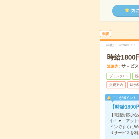
気
未読
掲載日
2026/08/07
時給18
サ－ビス
派遣先
ブランクOK
既
交費支給
駅歩
ここがポイント
【時給180
【電話対応少な
中！▼・アット
インですぐにW
りサービスを利