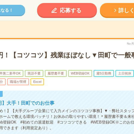
応募する
詳し
になる！
No.
00円！【コツコツ】残業ほぼなし▼田町で一般
卒第二新卒OK
英語不要
履歴書不要
WEB登録OK
週5日勤務
土日祝休
5分
職場が禁煙
Excel
！
0円】大手！田町でのお仕事
め！】【大手グループ企業にて入力メインのコツコツ事務】▼・弊社スタッ
ホームで教える環境バッチリ！お休みの取りやすい環境！＊履歴書不要＆来
eb登録OK #初めての派遣歓迎 #コツコツできる #WEB登録OK※このお
用できます（利用規定あり）。