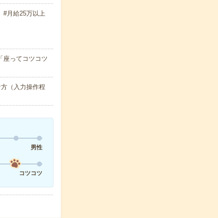
 #月給25万以上
「座ってコツコツ
な方（入力操作程
男性
コツコツ