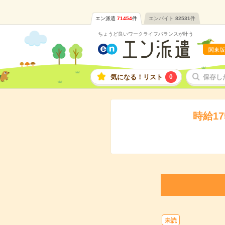
エン派遣
71454
件
エンバイト
82531
件
ちょうど良いワークライフバランスが叶う
関東版
気になる！リスト
0
保存し
時給1
未読