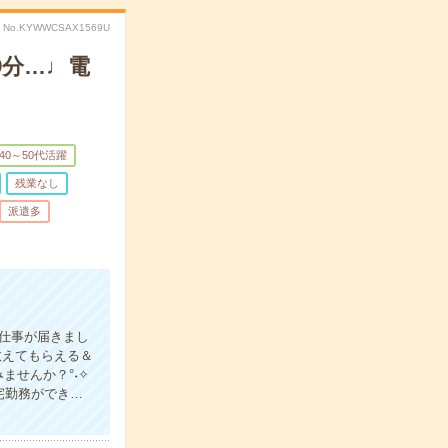
No.KYWWCSAX1569U
〇分…♩電
40～50代活躍
残業なし
派遣多
お仕事が届きまし
教えてもらえる＆
ませんか？°˖✧
宅勤務ができ…