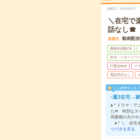
掲載日
2026/08/07
＼在宅で
話なし☎
動画配信
派遣先
職種未経験OK
在宅・リモートワ
IT通信Web
マ
電話対応なし
ここがポイント
▫週3在宅→
♠.* ドラマ
た✉ 特別なス
同業務の方のサ
♠.* ＼ 在
つづきを見る