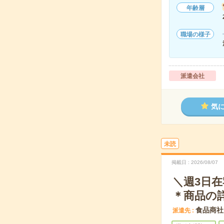
年齢層
職場の様子
派遣会社
気
未読
掲載日
2026/08/07
＼週3日
＊商品の
食品商社
派遣先