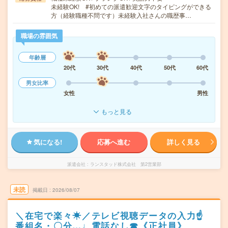
未経験OK! #初めての派遣歓迎文字のタイピングができる
方（経験職種不問です）未経験入社さんの職歴事…
職場の雰囲気
年齢層
20代
30代
40代
50代
60代
男女比率
女性
男性
もっと見る
気になる!
応募へ進む
詳しく見る
派遣会社
ランスタッド株式会社 第2営業部
未読
掲載日
2026/08/07
＼在宅で楽々☀／テレビ視聴データの入力☝
番組名・〇分…♩電話なし☎《正社員》