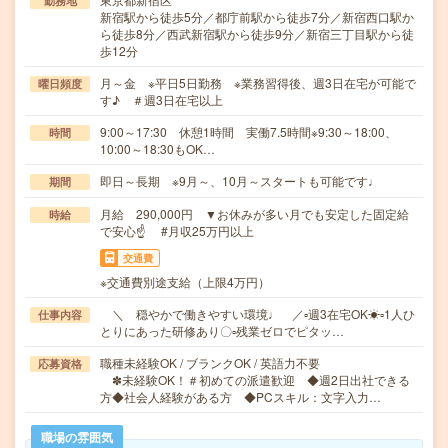
勤務地
新宿駅から徒歩5分／都庁前駅から徒歩7分／新宿西口駅か
ら徒歩8分／西武新宿駅から徒歩9分／新宿三丁目駅から徒
歩12分
月～金 ※平日5日勤務 ※業務習得後、週3日在宅が可能で
曜日頻度
す♪ ＃週3日在宅以上
9:00～17:30 休憩1時間 実働7.5時間※9:30～18:00、
時間
10:00～18:30もOK…
即日～長期 ※9月～、10月～スタートも可能です♩
期間
月給 290,000円 ▼お休みが多い月でも安定した固定給
時給
で安心☝ #月収25万円以上
交通費
※交通費別途支給（上限4万円）
＼ 穏やかで働きやすい環境♩ ／▫︎週3在宅OK☀▫1人ひ
仕事内容
とりにあった研修あり〇▫残業ゼロでピタッ…
職種未経験OK / ブランクOK / 英語力不要
応募資格
✽未経験OK！＃初めての派遣歓迎 ◆週2日出社できる
方◆社会人経験がある方 ◆PCスキル：文字入力…
職場の雰囲気