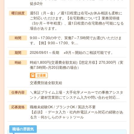
徒歩2分
週5日（月～金）／週1日程度は在宅※お休み相談も柔軟に
曜日頻度
ご対応いただけます。【在宅勤務について】業務習得後
（3か月～半年程度）、週1日程度の在宅勤務が可能になる
場合があります。
9:00～17:30の中で、実働7～7.5時間でお選びいただけま
時間
す。【例】9:00～17:00、9:…
2026/09/01～長期 ※9月～開始のご相談可能です。
期間
時給1,800円(交通費全額支給)【想定月収】270,300円（実
時給
働7.5時間×月20日勤務の場合）
交通費
交通費別途全額支給
＼東証プライム上場・大手化学メーカーでの事務アシスタ
仕事内容
ント／建材営業部にてシステム入力や問い合わせ対応…
職種未経験OK / ブランクOK / 英語力不要
応募資格
【必須】・データ入力・社内外電話メール対応の経験があ
る方・何かしらのチャットツール
職場の雰囲気