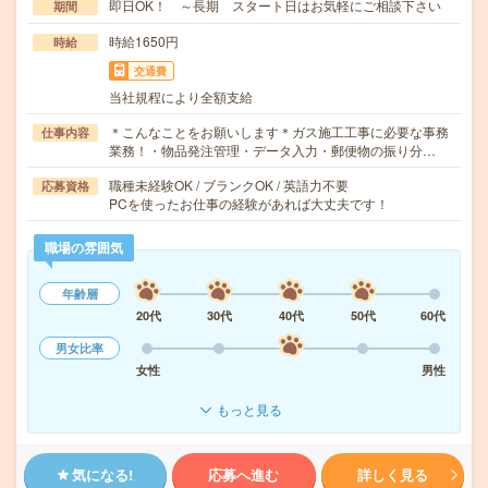
即日OK！ ～長期 スタート日はお気軽にご相談下さい
期間
時給1650円
時給
交通費
当社規程により全額支給
＊こんなことをお願いします＊ガス施工工事に必要な事務
仕事内容
業務！・物品発注管理・データ入力・郵便物の振り分…
職種未経験OK / ブランクOK / 英語力不要
応募資格
PCを使ったお仕事の経験があれば大丈夫です！
職場の雰囲気
年齢層
20代
30代
40代
50代
60代
男女比率
女性
男性
もっと見る
気になる!
応募へ進む
詳しく見る