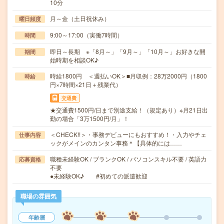
10分
月～金（土日祝休み）
曜日頻度
9:00～17:00（実働7時間）
時間
即日～長期 ※「8月～」「9月～」「10月～」お好きな開
期間
始時期を相談OK♪
時給1800円 ＜週払いOK＞■月収例：28万2000円（1800
時給
円×7時間×21日＋残業代）
交通費
★交通費1500円/日まで別途支給！（規定あり）※月21日出
勤の場合「3万1500円/月」！
＜CHECK!!＞・事務デビューにもおすすめ！・入力やチェ
仕事内容
ックがメインのカンタン事務＊【具体的には……
職種未経験OK / ブランクOK / パソコンスキル不要 / 英語力
応募資格
不要
●未経験OK♪ #初めての派遣歓迎
職場の雰囲気
年齢層