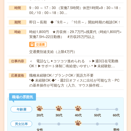
9：00 ～ 17：30 （実働7.5時間）休憩1時間※9：30～18：
時間
00／10：00～18：30…
即日～長期 ◆「9月～」「10月～」開始時期の相談OK！
期間
時給1,800円 ★月収例：29.7万円+残業代（時給1,800円×
時給
実働7.5H×22日勤務） #月収25万円以上
交通費
交通費別途支給（上限4万円）
＜ 電話なし✦コツコツ進められる ＞▶週3日在宅勤務
仕事内容
OK！▶サポート体制〇有給使いやすい＊▶未経験歓…
職種未経験OK / ブランクOK / 英語力不要
応募資格
*◆ 未経験OK ◆*・週2日オフィスに出社が可能な方・PC
の基本操作が可能な方（入力、マウス操作程…
職場の雰囲気
年齢層
20代
30代
40代
50代
60代
男女比率
女性
男性