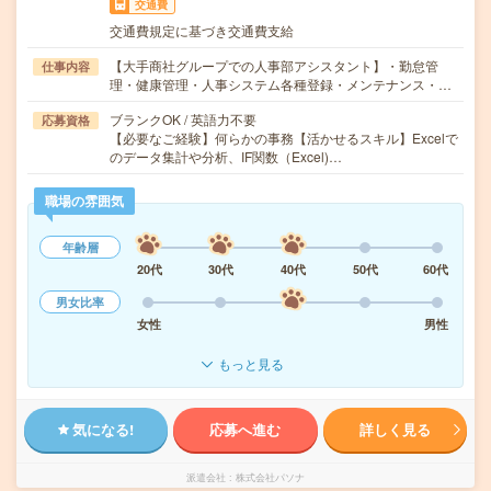
交通費
交通費規定に基づき交通費支給
【大手商社グループでの人事部アシスタント】・勤怠管
仕事内容
理・健康管理・人事システム各種登録・メンテナンス・…
ブランクOK / 英語力不要
応募資格
【必要なご経験】何らかの事務【活かせるスキル】Excelで
のデータ集計や分析、IF関数（Excel)…
職場の雰囲気
年齢層
20代
30代
40代
50代
60代
男女比率
女性
男性
もっと見る
気になる!
応募へ進む
詳しく見る
派遣会社
株式会社パソナ