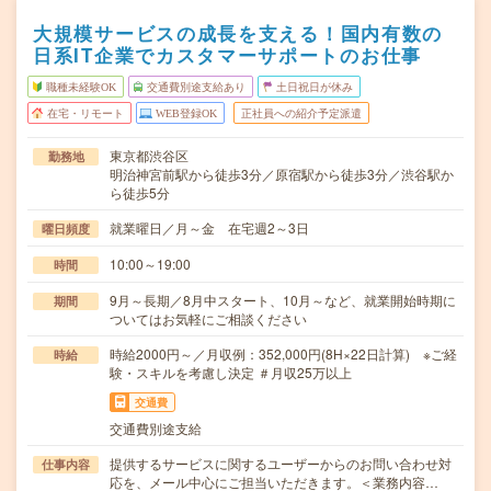
大規模サービスの成長を支える！国内有数の
日系IT企業でカスタマーサポートのお仕事
職種未経験OK
交通費別途支給あり
土日祝日が休み
在宅・リモート
WEB登録OK
正社員への紹介予定派遣
東京都渋谷区
勤務地
明治神宮前駅から徒歩3分／原宿駅から徒歩3分／渋谷駅か
ら徒歩5分
就業曜日／月～金 在宅週2～3日
曜日頻度
10:00～19:00
時間
9月～長期／8月中スタート、10月～など、就業開始時期に
期間
ついてはお気軽にご相談ください
時給2000円～／月収例：352,000円(8H×22日計算) ※ご経
時給
験・スキルを考慮し決定 ＃月収25万以上
交通費
交通費別途支給
提供するサービスに関するユーザーからのお問い合わせ対
仕事内容
応を、メール中心にご担当いただきます。＜業務内容…