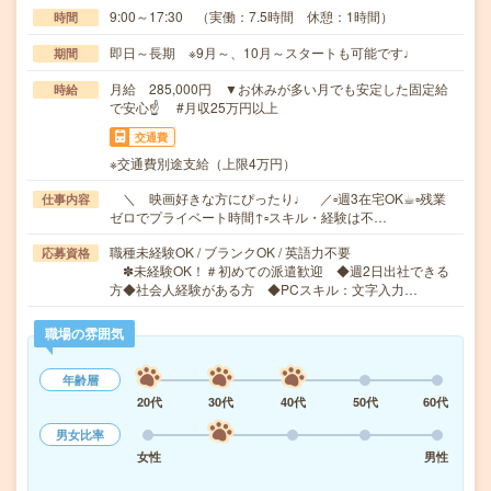
9:00～17:30 （実働：7.5時間 休憩：1時間）
時間
即日～長期 ※9月～、10月～スタートも可能です♩
期間
月給 285,000円 ▼お休みが多い月でも安定した固定給
時給
で安心☝ #月収25万円以上
交通費
※交通費別途支給（上限4万円）
＼ 映画好きな方にぴったり♩ ／▫週3在宅OK☕︎▫残業
仕事内容
ゼロでプライベート時間↑▫スキル・経験は不…
職種未経験OK / ブランクOK / 英語力不要
応募資格
✽未経験OK！＃初めての派遣歓迎 ◆週2日出社できる
方◆社会人経験がある方 ◆PCスキル：文字入力…
職場の雰囲気
年齢層
20代
30代
40代
50代
60代
男女比率
女性
男性