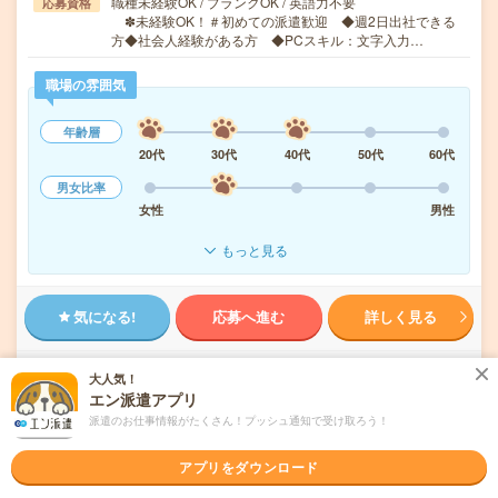
職種未経験OK / ブランクOK / 英語力不要
応募資格
✽未経験OK！＃初めての派遣歓迎 ◆週2日出社できる
方◆社会人経験がある方 ◆PCスキル：文字入力…
職場の雰囲気
年齢層
20代
30代
40代
50代
60代
男女比率
女性
男性
もっと見る
気になる!
応募へ進む
詳しく見る
派遣会社
ランスタッド株式会社 第2営業部
大人気！
エン派遣アプリ
未読
派遣のお仕事情報がたくさん！プッシュ通知で受け取ろう！
掲載日
2026/08/07
アプリをダウンロード
＼週3日在宅✦定時で退勤／抹茶＊ほうじ茶♥