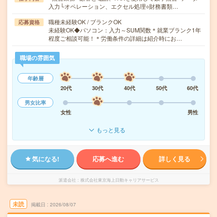
入力└オペレーション、エクセル処理○財務書類…
職種未経験OK / ブランクOK
応募資格
未経験OK◆パソコン：入力～SUM関数＊就業ブランク1年
程度ご相談可能！＊労働条件の詳細は紹介時にお…
職場の雰囲気
年齢層
20代
30代
40代
50代
60代
男女比率
女性
男性
もっと見る
気になる!
応募へ進む
詳しく見る
派遣会社
株式会社東京海上日動キャリアサービス
未読
掲載日
2026/08/07