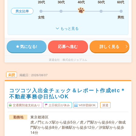
20代
30代
40代
50代
60代
男女比率
女性
男性
もっと見る
気になる!
応募へ進む
詳しく見る
派遣会社
株式会社ジョブコム
未読
掲載日
2026/08/07
コツコツ入出金チェック＆レポート作成etc＊
不動産事務@日払いOK
交通費別途支給あり
土日祝日が休み
WEB登録OK
派遣
東京都港区
勤務地
虎ノ門ヒルズ駅から徒歩5分／虎ノ門駅から徒歩6分／御成
門駅から徒歩8分／新橋駅から徒歩12分／汐留駅から徒歩
14分