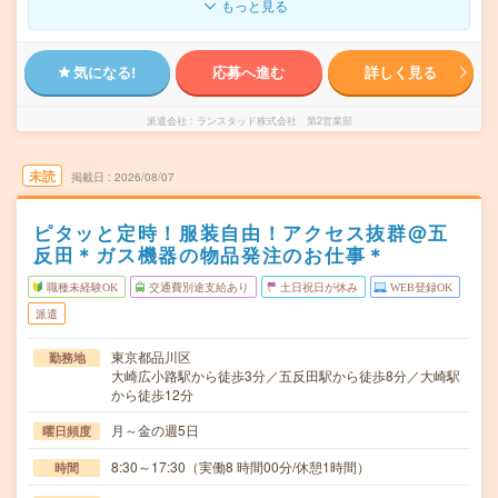
もっと見る
気になる!
応募へ進む
詳しく見る
派遣会社
ランスタッド株式会社 第2営業部
未読
掲載日
2026/08/07
ピタッと定時！服装自由！アクセス抜群@五
反田＊ガス機器の物品発注のお仕事＊
職種未経験OK
交通費別途支給あり
土日祝日が休み
WEB登録OK
派遣
東京都品川区
勤務地
大崎広小路駅から徒歩3分／五反田駅から徒歩8分／大崎駅
から徒歩12分
月～金の週5日
曜日頻度
8:30～17:30（実働8 時間00分/休憩1時間）
時間