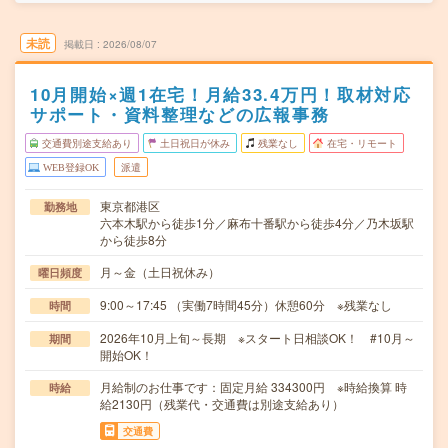
未読
掲載日
2026/08/07
10月開始×週1在宅！月給33.4万円！取材対応
サポート・資料整理などの広報事務
交通費別途支給あり
土日祝日が休み
残業なし
在宅・リモート
WEB登録OK
派遣
東京都港区
勤務地
六本木駅から徒歩1分／麻布十番駅から徒歩4分／乃木坂駅
から徒歩8分
月～金（土日祝休み）
曜日頻度
9:00～17:45 （実働7時間45分）休憩60分 ※残業なし
時間
2026年10月上旬～長期 ※スタート日相談OK！ #10月～
期間
開始OK！
月給制のお仕事です：固定月給 334300円 ※時給換算 時
時給
給2130円（残業代・交通費は別途支給あり）
交通費