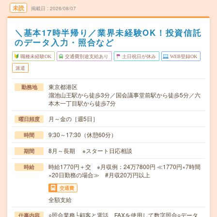
未読
掲載日
2026/08/07
＼基本17時半帰り／業界未経験OK！投資信託
のデータ入力・照合など
職種未経験OK
交通費別途支給あり
土日祝日が休み
WEB登録OK
派遣
東京都港区
勤務地
溜池山王駅から徒歩3分／国会議事堂前駅から徒歩5分／六
本木一丁目駅から徒歩7分
月～金の［週5日］
曜日頻度
9:30～17:30（休憩60分）
時間
8月～長期 ※スタート日応相談
期間
時給1770円＋交 ※月収例：24万7800円 ≪1770円×7時間
時給
×20日勤務の場合≫ #月収20万円以上
交通費
全額支給
○照合業務└顧客と電話、FAXを使用して数字照合○データ
仕事内容