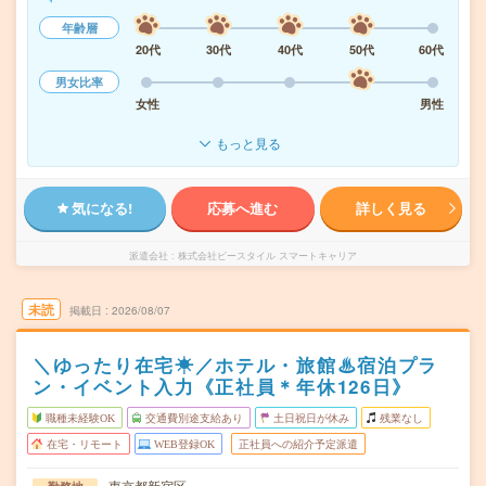
年齢層
20代
30代
40代
50代
60代
男女比率
女性
男性
もっと見る
気になる!
応募へ進む
詳しく見る
派遣会社
株式会社ビースタイル スマートキャリア
未読
掲載日
2026/08/07
＼ゆったり在宅☀／ホテル・旅館♨宿泊プラ
ン・イベント入力《正社員＊年休126日》
職種未経験OK
交通費別途支給あり
土日祝日が休み
残業なし
在宅・リモート
WEB登録OK
正社員への紹介予定派遣
東京都新宿区