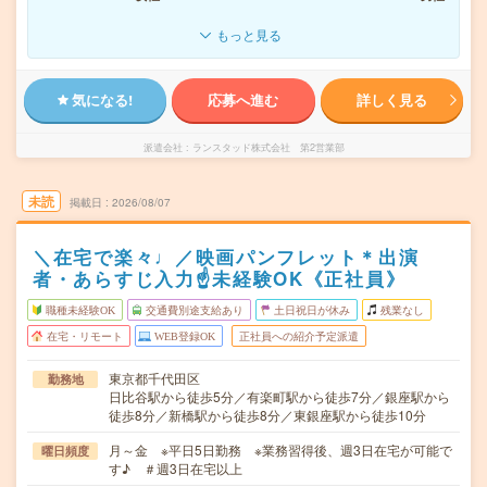
もっと見る
気になる!
応募へ進む
詳しく見る
派遣会社
ランスタッド株式会社 第2営業部
未読
掲載日
2026/08/07
＼在宅で楽々♩／映画パンフレット＊出演
者・あらすじ入力☝未経験OK《正社員》
職種未経験OK
交通費別途支給あり
土日祝日が休み
残業なし
在宅・リモート
WEB登録OK
正社員への紹介予定派遣
東京都千代田区
勤務地
日比谷駅から徒歩5分／有楽町駅から徒歩7分／銀座駅から
徒歩8分／新橋駅から徒歩8分／東銀座駅から徒歩10分
月～金 ※平日5日勤務 ※業務習得後、週3日在宅が可能で
曜日頻度
す♪ ＃週3日在宅以上