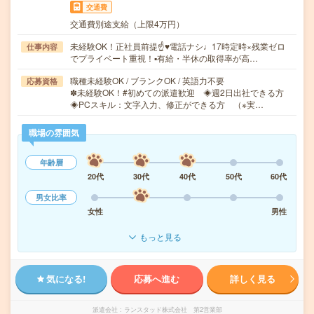
交通費
交通費別途支給（上限4万円）
未経験OK！正社員前提☝♥電話ナシ♩17時定時×残業ゼロ
仕事内容
でプライベート重視！▪有給・半休の取得率が高…
職種未経験OK / ブランクOK / 英語力不要
応募資格
✽未経験OK！#初めての派遣歓迎 ◈週2日出社できる方
◈PCスキル：文字入力、修正ができる方 （※実…
職場の雰囲気
年齢層
20代
30代
40代
50代
60代
男女比率
女性
男性
もっと見る
気になる!
応募へ進む
詳しく見る
派遣会社
ランスタッド株式会社 第2営業部