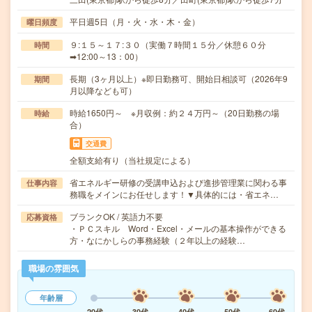
平日週5日（月・火・水・木・金）
曜日頻度
９:１５～１７:３０（実働７時間１５分／休憩６０分
時間
➡12:00～13：00）
長期（3ヶ月以上）※即日勤務可、開始日相談可（2026年9
期間
月以降なども可）
時給1650円～ ※月収例：約２４万円～（20日勤務の場
時給
合）
交通費
全額支給有り（当社規定による）
省エネルギー研修の受講申込および進捗管理業に関わる事
仕事内容
務職をメインにお任せします！▼具体的には・省エネ…
ブランクOK / 英語力不要
応募資格
・ＰＣスキル Word・Excel・メールの基本操作ができる
方・なにかしらの事務経験（２年以上の経験…
職場の雰囲気
年齢層
20代
30代
40代
50代
60代