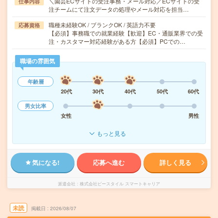
＼園芸ECサイトの受注事務・メール対応／ECサイトの受
仕事内容
注チームにて注文データの処理やメール対応を担当…
職種未経験OK / ブランクOK / 英語力不要
応募資格
【必須】事務職での就業経験【歓迎】EC・通販業界での受
注・カスタマー対応経験がある方【必須】PCでの…
職場の雰囲気
年齢層
20代
30代
40代
50代
60代
男女比率
女性
男性
もっと見る
気になる!
応募へ進む
詳しく見る
派遣会社
株式会社ビースタイル スマートキャリア
未読
掲載日
2026/08/07