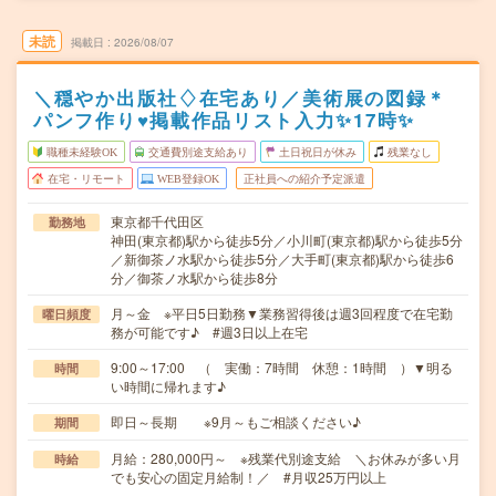
未読
掲載日
2026/08/07
＼穏やか出版社♢在宅あり／美術展の図録＊
パンフ作り♥掲載作品リスト入力✨17時✨
職種未経験OK
交通費別途支給あり
土日祝日が休み
残業なし
在宅・リモート
WEB登録OK
正社員への紹介予定派遣
東京都千代田区
勤務地
神田(東京都)駅から徒歩5分／小川町(東京都)駅から徒歩5分
／新御茶ノ水駅から徒歩5分／大手町(東京都)駅から徒歩6
分／御茶ノ水駅から徒歩8分
月～金 ※平日5日勤務▼業務習得後は週3回程度で在宅勤
曜日頻度
務が可能です♪ #週3日以上在宅
9:00～17:00 （ 実働：7時間 休憩：1時間 ）▼明る
時間
い時間に帰れます♪
即日～長期 ※9月～もご相談ください♪
期間
月給：280,000円～ ※残業代別途支給 ＼お休みが多い月
時給
でも安心の固定月給制！／ #月収25万円以上