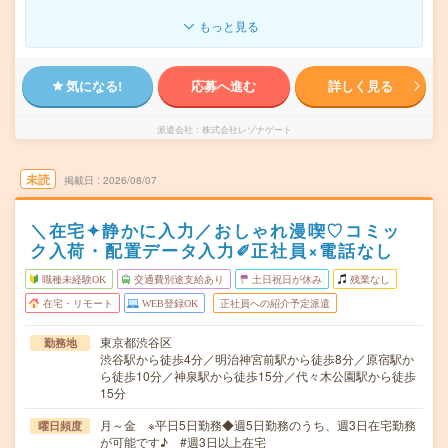
もっと見る
気になる!
応募へ進む
詳しく見る
派遣会社
株式会社レゾナゲート
未読
掲載日
2026/08/07
＼在宅✦静かに入力／おしゃれ漫喫♡コミッ
ク入荷・配置データ入力✐正社員×電話なし
職種未経験OK
交通費別途支給あり
土日祝日が休み
残業なし
在宅・リモート
WEB登録OK
正社員への紹介予定派遣
東京都渋谷区
勤務地
渋谷駅から徒歩4分／明治神宮前駅から徒歩8分／原宿駅か
ら徒歩10分／神泉駅から徒歩15分／代々木公園駅から徒歩
15分
月～金 ※平日5日勤務◆週5日勤務のうち、週3日在宅勤務
曜日頻度
が可能です♪ #週3日以上在宅