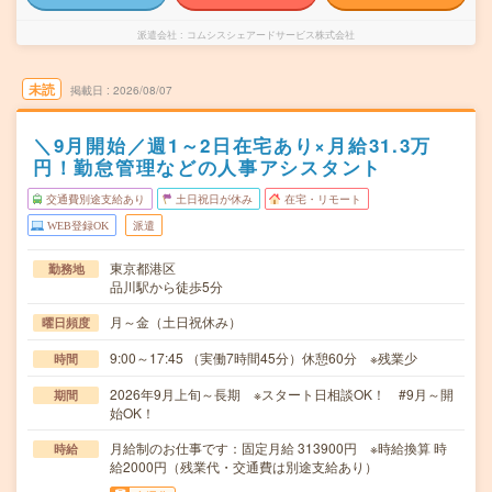
派遣会社
コムシスシェアードサービス株式会社
未読
掲載日
2026/08/07
＼9月開始／週1～2日在宅あり×月給31.3万
円！勤怠管理などの人事アシスタント
交通費別途支給あり
土日祝日が休み
在宅・リモート
WEB登録OK
派遣
東京都港区
勤務地
品川駅から徒歩5分
月～金（土日祝休み）
曜日頻度
9:00～17:45 （実働7時間45分）休憩60分 ※残業少
時間
2026年9月上旬～長期 ※スタート日相談OK！ #9月～開
期間
始OK！
月給制のお仕事です：固定月給 313900円 ※時給換算 時
時給
給2000円（残業代・交通費は別途支給あり）