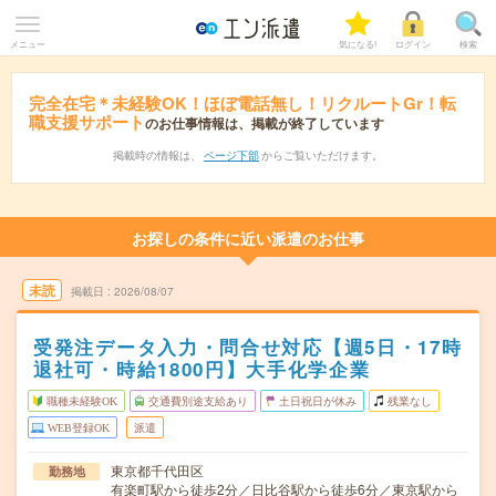
メニュー
気になる!
ログイン
検索
完全在宅＊未経験OK！ほぼ電話無し！リクルートGr！転
職支援サポート
のお仕事情報は、掲載が終了しています
掲載時の情報は、
ページ下部
からご覧いただけます。
お探しの条件に近い派遣のお仕事
未読
掲載日
2026/08/07
受発注データ入力・問合せ対応【週5日・17時
退社可・時給1800円】大手化学企業
職種未経験OK
交通費別途支給あり
土日祝日が休み
残業なし
WEB登録OK
派遣
東京都千代田区
勤務地
有楽町駅から徒歩2分／日比谷駅から徒歩6分／東京駅から