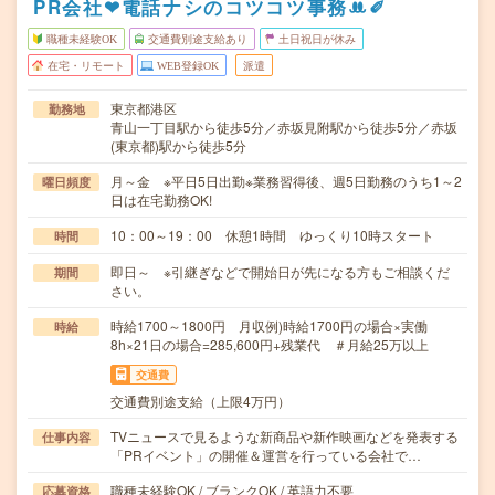
PR会社❤︎電話ナシのコツコツ事務ꔚ✐
職種未経験OK
交通費別途支給あり
土日祝日が休み
在宅・リモート
WEB登録OK
派遣
東京都港区
勤務地
青山一丁目駅から徒歩5分／赤坂見附駅から徒歩5分／赤坂
(東京都)駅から徒歩5分
月～金 ※平日5日出勤※業務習得後、週5日勤務のうち1～2
曜日頻度
日は在宅勤務OK!
10：00～19：00 休憩1時間 ゆっくり10時スタート
時間
即日～ ※引継ぎなどで開始日が先になる方もご相談くだ
期間
さい。
時給1700～1800円 月収例)時給1700円の場合×実働
時給
8h×21日の場合=285,600円+残業代 ＃月給25万以上
交通費
交通費別途支給（上限4万円）
TVニュースで見るような新商品や新作映画などを発表する
仕事内容
「PRイベント」の開催＆運営を行っている会社で…
職種未経験OK / ブランクOK / 英語力不要
応募資格