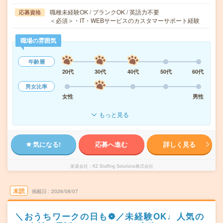
職種未経験OK / ブランクOK / 英語力不要
応募資格
＜必須＞・IT・WEBサービスのカスタマーサポート経験
職場の雰囲気
年齢層
20代
30代
40代
50代
60代
男女比率
女性
男性
もっと見る
気になる!
応募へ進む
詳しく見る
派遣会社
K2 Staffing Solutions株式会社
未読
掲載日
2026/08/07
＼おうちワークの日も❁／未経験OK♩人気の