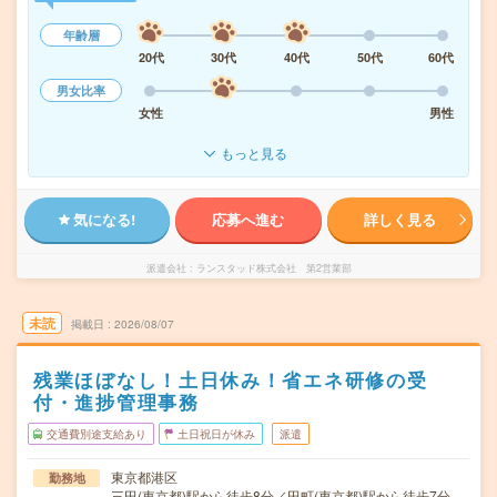
年齢層
20代
30代
40代
50代
60代
男女比率
女性
男性
もっと見る
気になる!
応募へ進む
詳しく見る
派遣会社
ランスタッド株式会社 第2営業部
未読
掲載日
2026/08/07
残業ほぼなし！土日休み！省エネ研修の受
付・進捗管理事務
交通費別途支給あり
土日祝日が休み
派遣
東京都港区
勤務地
三田(東京都)駅から徒歩8分／田町(東京都)駅から徒歩7分