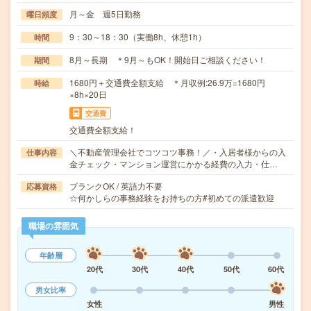
月～金 週5日勤務
曜日頻度
9：30～18：30（実働8h、休憩1h）
時間
8月～長期 ＊9月～もOK！開始日ご相談ください！
期間
1680円＋交通費全額支給 ＊月収例:26.9万=1680円
時給
×8h×20日
交通費
交通費全額支給！
＼不動産管理会社でコツコツ事務！／・入居者様からの入
仕事内容
金チェック・マンション運営にかかる経費の入力・仕…
ブランクOK / 英語力不要
応募資格
☆何かしらの事務経験をお持ちの方#初めての派遣歓迎
職場の雰囲気
年齢層
20代
30代
40代
50代
60代
男女比率
女性
男性