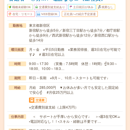
職種未経験OK
交通費別途支給あり
土日祝日が休み
残業なし
在宅・リモート
WEB登録OK
正社員への紹介予定派遣
東京都新宿区
勤務地
新宿駅から徒歩5分／新宿三丁目駅から徒歩7分／都庁前駅
から徒歩9分／西武新宿駅から徒歩12分／新宿西口駅から
徒歩14分
月～金 ※平日5日勤務 ※業務習得後、週3日在宅が可能で
曜日頻度
す♪ ＃週3日在宅以上
9:00～17:30 （実働：7.5時間 休憩：1時間）☝9:30～
時間
18:00、10:00～18:3…
即日～長期 ※9月～、10月～スタートも可能です♩
期間
月給 285,000円 ▼お休みが多い月でも安定した固定給
時給
で安心☝ #月収25万円以上
交通費
※交通費別途支給（上限4万円）
＜ サポートが手厚いから安心です♩ ＞▫週3在宅OK☕︎
仕事内容
▫電話対応なし！！▫スキル・経験は不要です…