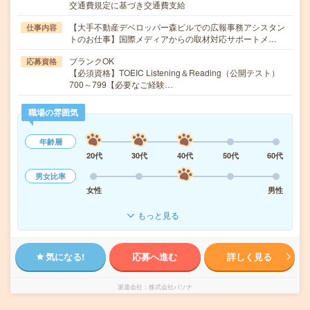
交通費規定に基づき交通費支給
【大手不動産デベロッパー森ビルでの広報事務アシスタン
仕事内容
トのお仕事】国際メディアからの取材対応サポートメ…
ブランクOK
応募資格
【必須資格】TOEIC Listening＆Reading（公開テスト）
700～799【必要なご経験…
職場の雰囲気
年齢層
20代
30代
40代
50代
60代
男女比率
女性
男性
もっと見る
気になる!
応募へ進む
詳しく見る
派遣会社
株式会社パソナ