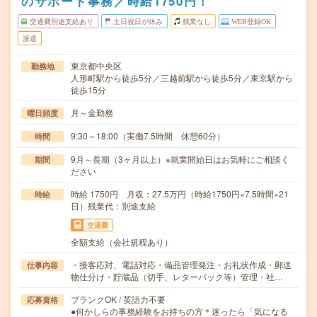
のサポート事務／時給1750円！
交通費別途支給あり
土日祝日が休み
残業なし
WEB登録OK
派遣
東京都中央区
勤務地
人形町駅から徒歩5分／三越前駅から徒歩5分／東京駅から
徒歩15分
月～金勤務
曜日頻度
9:30～18:00（実働7.5時間 休憩60分）
時間
9月～長期（3ヶ月以上）※就業開始日はお気軽にご相談く
期間
ださい
時給 1750円 月収：27.5万円（時給1750円×7.5時間×21
時給
日）残業代：別途支給
交通費
全額支給（会社規程あり）
・接客応対、電話対応・備品管理発注・お礼状作成・郵送
仕事内容
物仕分け・貯蔵品（切手、レターパック等）管理・社…
ブランクOK / 英語力不要
応募資格
●何かしらの事務経験をお持ちの方＊迷ったら「気になる