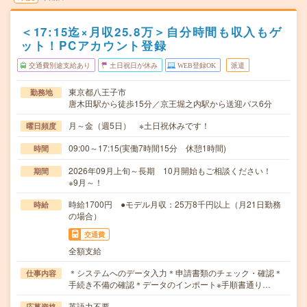
＜17:15迄×月収25.8万＞自分時間も収入もゲ
ット！PCアカウント登録
交通費別途支給あり
土日祝日が休み
WEB登録OK
派遣
東京都八王子市
勤務地
唐木田駅から徒歩15分／京王堀之内駅から送迎バス6分
月～金（週5日） ※土日祝休みです！
曜日頻度
09:00～17:15(実働7時間15分 休憩1時間)
時間
2026年09月上旬～長期 10月開始もご相談ください！
期間
※9月～！
時給1700円 ●モデル月収：25万8千円以上（月21日勤務
時給
の場合）
交通費
全額支給
＊システムへのデータ入力＊申請書類のチェック・確認＊
仕事内容
手続き不備の確認＊データのインポート※手順書通り…
英語力不要
応募資格