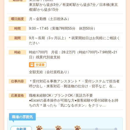
東京駅から徒歩3分／有楽町駅から徒歩7分／日本橋(東京
都)駅から徒歩15分
月～金勤務（土日祝休み）
曜日頻度
9:00～17:45（実働7時間55分 休憩50分）
時間
9月～長期（3ヶ月以上）＊就業開始日はお気軽にご相談く
期間
ださい
時給1700円 月収：28.2万円（時給1700円×7.9時間×21
時給
日）残業代別途支給
交通費
全額支給（会社規程あり）
＊受付対応＆事務アシスタント＊・受付システムで担当者
仕事内容
呼び出し・来客対応・郵送物の仕分け・切手など、在…
職種未経験OK / ブランクOK / 英語力不要
応募資格
●Excelの基本操作が可能な方●接客経験や受付経験をお持
ちの方＊迷ったら「気になるボタン」をクリッ…
職場の雰囲気
年齢層