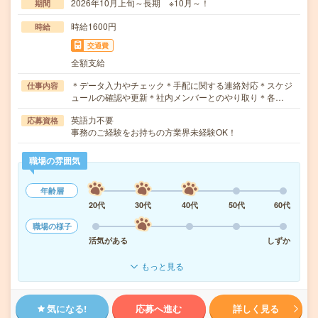
2026年10月上旬～長期 ※10月～！
期間
時給1600円
時給
交通費
全額支給
＊データ入力やチェック＊手配に関する連絡対応＊スケジ
仕事内容
ュールの確認や更新＊社内メンバーとのやり取り＊各…
英語力不要
応募資格
事務のご経験をお持ちの方業界未経験OK！
職場の雰囲気
年齢層
20代
30代
40代
50代
60代
職場の様子
活気がある
しずか
もっと見る
気になる!
応募へ進む
詳しく見る