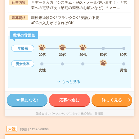
＊データ入力（システム・FAX・メール使います！）＊営
仕事内容
業への電話取次（納期の調整のお願いなど）＊メー…
職種未経験OK / ブランクOK / 英語力不要
応募資格
●PCの入力ができればOK
職場の雰囲気
年齢層
20代
30代
40代
50代
60代
男女比率
女性
男性
もっと見る
気になる!
応募へ進む
詳しく見る
派遣会社
パーソルテンプスタッフ株式会社 首都圏
未読
掲載日
2026/08/06