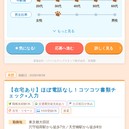
年齢層
20代
30代
40代
50代
60代
男女比率
女性
男性
もっと見る
気になる!
応募へ進む
詳しく見る
派遣会社
パーソルテンプスタッフ株式会社 首都圏
未読
掲載日
2026/08/06
【在宅あり】ほぼ電話なし！コツコツ書類チ
ェック×入力
職種未経験OK
交通費別途支給あり
土日祝日が休み
在宅・リモート
WEB登録OK
派遣
東京都大田区
勤務地
穴守稲荷駅から徒歩7分／天空橋駅から徒歩8分