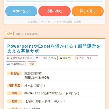
気になる!
応募へ進む
詳しく見る
派遣会社
パーソルテンプスタッフ株式会社 首都圏
未読
掲載日
2026/08/06
PowerpointやExcelを活かせる！部門運営を
支える事務サポ
交通費別途支給あり
土日祝日が休み
残業なし
在宅・リモート
WEB登録OK
派遣
東京都日野市
勤務地
豊田駅から徒歩5分
月～金（週5日）
曜日頻度
09:00～17:30(実働7時間45分 休憩45分)
時間
【急募】即日～長期 ※8月～！
期間