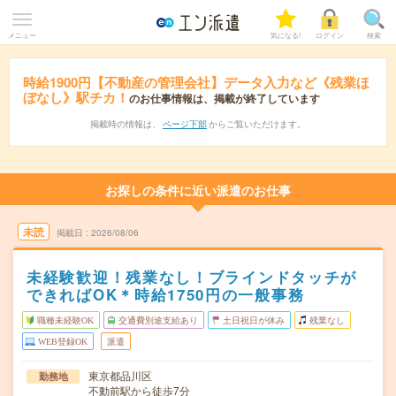
メニュー
気になる!
ログイン
検索
時給1900円【不動産の管理会社】データ入力など《残業ほ
ぼなし》駅チカ！
のお仕事情報は、掲載が終了しています
掲載時の情報は、
ページ下部
からご覧いただけます。
お探しの条件に近い派遣のお仕事
未読
掲載日
2026/08/06
未経験歓迎！残業なし！ブラインドタッチが
できればOK＊時給1750円の一般事務
職種未経験OK
交通費別途支給あり
土日祝日が休み
残業なし
WEB登録OK
派遣
東京都品川区
勤務地
不動前駅から徒歩7分