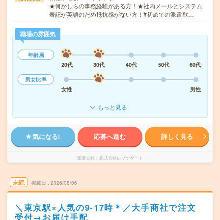
★何かしらの事務経験がある方！★社内メールとシステム
表記が英語のため抵抗感がない方！#初めての派遣歓…
職場の雰囲気
年齢層
20代
30代
40代
50代
60代
男女比率
女性
男性
もっと見る
気になる!
応募へ進む
詳しく見る
派遣会社
株式会社レゾナゲート
未読
掲載日
2026/08/06
＼東京駅×人気の9-17時＊／大手商社で注文
受付→お届け手配