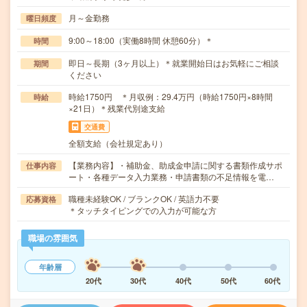
月～金勤務
曜日頻度
9:00～18:00（実働8時間 休憩60分）＊
時間
即日～長期（3ヶ月以上）＊就業開始日はお気軽にご相談
期間
ください
時給1750円 ＊月収例：29.4万円（時給1750円×8時間
時給
×21日）＊残業代別途支給
交通費
全額支給（会社規定あり）
【業務内容】・補助金、助成金申請に関する書類作成サポ
仕事内容
ート・各種データ入力業務・申請書類の不足情報を電…
職種未経験OK / ブランクOK / 英語力不要
応募資格
＊タッチタイピングでの入力が可能な方
職場の雰囲気
年齢層
20代
30代
40代
50代
60代