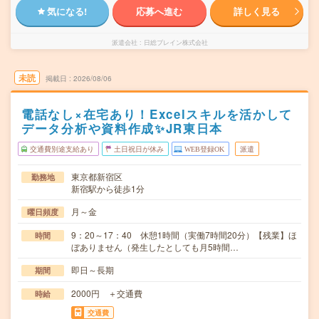
気になる!
応募へ進む
詳しく見る
派遣会社
日総ブレイン株式会社
未読
掲載日
2026/08/06
電話なし×在宅あり！Excelスキルを活かして
データ分析や資料作成✨JR東日本
交通費別途支給あり
土日祝日が休み
WEB登録OK
派遣
東京都新宿区
勤務地
新宿駅から徒歩1分
月～金
曜日頻度
9：20～17：40 休憩1時間（実働7時間20分）【残業】ほ
時間
ぼありません（発生したとしても月5時間…
即日～長期
期間
2000円 ＋交通費
時給
交通費