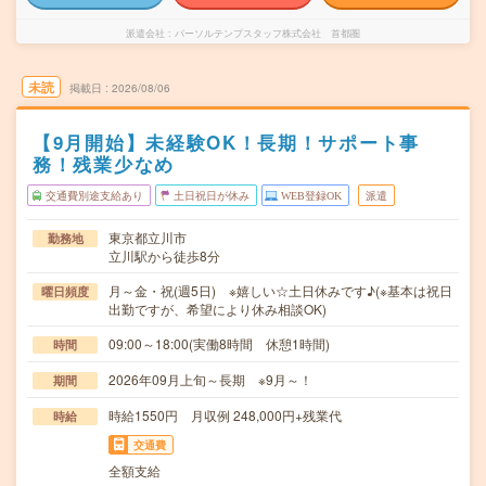
派遣会社
パーソルテンプスタッフ株式会社 首都圏
未読
掲載日
2026/08/06
【9月開始】未経験OK！長期！サポート事
務！残業少なめ
交通費別途支給あり
土日祝日が休み
WEB登録OK
派遣
東京都立川市
勤務地
立川駅から徒歩8分
月～金・祝(週5日) ※嬉しい☆土日休みです♪(※基本は祝日
曜日頻度
出勤ですが、希望により休み相談OK)
09:00～18:00(実働8時間 休憩1時間)
時間
2026年09月上旬～長期 ※9月～！
期間
時給1550円 月収例 248,000円+残業代
時給
交通費
全額支給