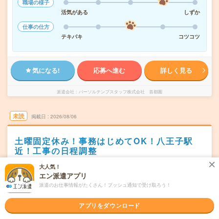
職場の様子
活気がある
しずか
仕事の仕方
テキパキ
コツコツ
気になる!
応募へ進む
詳しく見る
派遣会社
パーソルテンプスタッフ株式会社 首都圏
未読
掲載日
2026/08/06
土曜固定休み！事務はじめてOK！八王子駅
近！工事の日程調整
職種未経験OK
交通費別途支給あり
WEB登録OK
派遣
大人気！
エン派遣アプリ
東京都八王子市
勤務地
派遣のお仕事情報がたくさん！プッシュ通知で受け取ろう！
八王子駅から徒歩2分／京王八王子駅から徒歩9分
アプリをダウンロード
月・火・水・木・金・日(週5日) ※シフト制 ※平日1日＋
曜日頻度
土曜休みです！