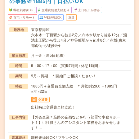
の事務＠1885円｜日払いOK
職種未経験OK
交通費別途支給あり
土日祝日が休み
在宅・リモート
WEB登録OK
派遣
東京都港区
勤務地
六本木一丁目駅から徒歩2分／六本木駅から徒歩12分／溜
池山王駅から徒歩4分／神谷町駅から徒歩8分／赤坂(東京
都)駅から徒歩9分
月～金（週5日勤務）
曜日頻度
9：00～17：00（実働7時間 / 休憩1時間）
時間
9月～長期 ＊開始日ご相談ください！
期間
1885円＋交通費全額支給 ＊月収例:29万＝1885円
時給
×7h×22日
交通費
出社時は交通費全額支給！
【外資企業＊航路の企画などを行う部署で事務サポー
仕事内容
ト！】〇社員さんのアシスタント業務をおまかせしま
す！…
職種未経験OK / ブランクOK
応募資格