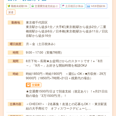
職種未経験OK
交通費別途支給あり
土日祝日が休み
WEB登録OK
派遣
東京都千代田区
勤務地
東京駅から徒歩1分／大手町(東京都)駅から徒歩2分／二重
橋前駅から徒歩6分／日本橋(東京都)駅から徒歩11分／日比
谷駅から徒歩16分
月～金（土日祝休み）
曜日頻度
9:00～17:00（実働7時間）
時間
8月下旬～長期★お盆明けからのスタートです！※「8月
期間
～」「9月～」お好きな開始時期を相談OK♪
時給1850円～時給1900円 ＜週払いOK＞■月収例：29万
時給
9000円（1850円×7時間×21日＋残業代の場合）
交通費
★交通費1500円/日まで別途支給（規定あり）！※月21日出
勤の場合「3万1500円/月」！
＜CHECK!!＞・2名募集！友達との応募もOK！・東京駅直
仕事内容
結の大手商社で オフィスワークデビューし…