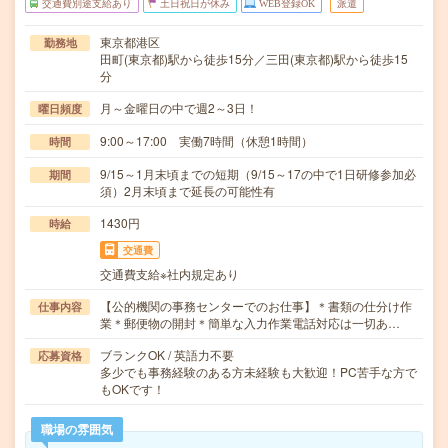
交通費別途支給あり
土日祝日が休み
WEB登録OK
派遣
東京都港区
勤務地
田町(東京都)駅から徒歩15分／三田(東京都)駅から徒歩15
分
月～金曜日の中で週2～3日！
曜日頻度
9:00～17:00 実働7時間（休憩1時間）
時間
9/15～1月末頃までの短期（9/15～17の中で1日研修参加必
期間
須）2月末頃まで延長の可能性有
1430円
時給
交通費
交通費支給※社内規定あり
【公的機関の事務センターでのお仕事】＊書類の仕分け作
仕事内容
業＊郵便物の開封＊簡単な入力作業電話対応は一切あ…
ブランクOK / 英語力不要
応募資格
多少でも事務経験のある方未経験も大歓迎！PC苦手な方で
もOKです！
職場の雰囲気