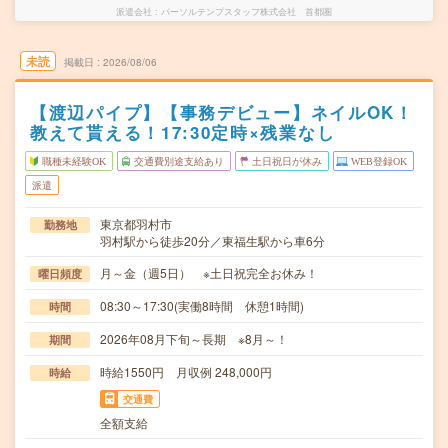
派遣会社
パーソルテンプスタッフ株式会社 首都圏
未読
掲載日
2026/08/06
【渡辺パイプ】【事務デビュー】ネイルOK！
教えて貰える！17:30定時×残業なし
職種未経験OK
交通費別途支給あり
土日祝日が休み
WEB登録OK
派遣
東京都羽村市
勤務地
羽村駅から徒歩20分／東福生駅から車6分
月～金（週5日） ※土日祝完全お休み！
曜日頻度
08:30～17:30(実働8時間 休憩1時間)
時間
2026年08月下旬～長期 ※8月～！
期間
時給1550円 月収例 248,000円
時給
交通費
全額支給