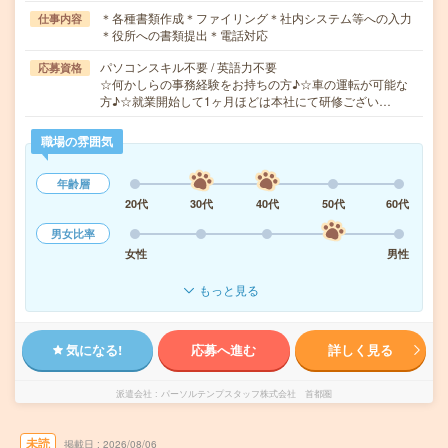
＊各種書類作成＊ファイリング＊社内システム等への入力
仕事内容
＊役所への書類提出＊電話対応
パソコンスキル不要 / 英語力不要
応募資格
☆何かしらの事務経験をお持ちの方♪☆車の運転が可能な
方♪☆就業開始して1ヶ月ほどは本社にて研修ござい…
職場の雰囲気
年齢層
20代
30代
40代
50代
60代
男女比率
女性
男性
もっと見る
気になる!
応募へ進む
詳しく見る
派遣会社
パーソルテンプスタッフ株式会社 首都圏
未読
掲載日
2026/08/06