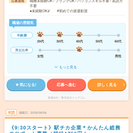
職種未経験OK / ブランクOK / パソコンスキル不要 / 英語力
応募資格
不要
●未経験OK♪ #初めての派遣歓迎
職場の雰囲気
年齢層
20代
30代
40代
50代
60代
男女比率
女性
男性
もっと見る
気になる!
応募へ進む
詳しく見る
派遣会社
株式会社ジョブコム
未読
掲載日
2026/08/06
《9:30スタート》駅チカ企業＊かんたん総務