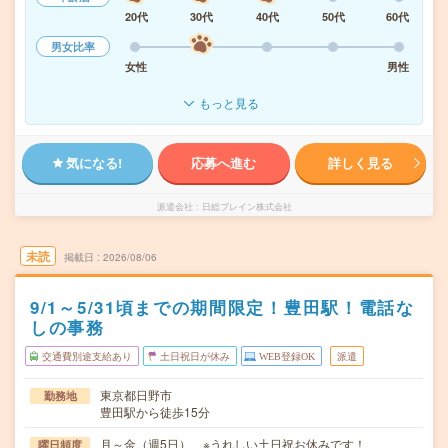
20代
30代
40代
50代
60代
男女比率
女性
男性
もっと見る
気になる!
応募へ進む
詳しく見る
派遣会社
日総ブレイン株式会社
未読
掲載日
2026/08/06
9/1～5/31頃までの期間限定！豊田駅！電話な
しの事務
交通費別途支給あり
土日祝日が休み
WEB登録OK
派遣
東京都日野市
勤務地
豊田駅から徒歩15分
月～金（週5日） ※うれしい土日祝お休みです！
曜日頻度