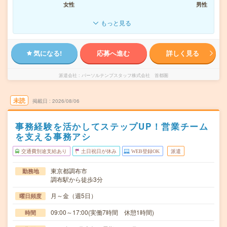
女性
男性
もっと見る
気になる!
応募へ進む
詳しく見る
派遣会社
パーソルテンプスタッフ株式会社 首都圏
未読
掲載日
2026/08/06
事務経験を活かしてステップUP！営業チーム
を支える事務アシ
交通費別途支給あり
土日祝日が休み
WEB登録OK
派遣
東京都調布市
勤務地
調布駅から徒歩3分
月～金（週5日）
曜日頻度
09:00～17:00(実働7時間 休憩1時間)
時間