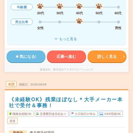
年齢層
20代
30代
40代
50代
60代
男女比率
女性
男性
もっと見る
気になる!
応募へ進む
詳しく見る
派遣会社
株式会社アイネスリレーションズ
未読
掲載日
2026/08/06
《未経験OK》残業ほぼなし＊大手メーカー本
社で受付＆事務！
職種未経験OK
交通費別途支給あり
土日祝日が休み
WEB登録OK
派遣
東京都千代田区
勤務地