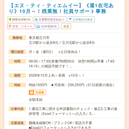
【エヌ・ティ・ティエムイー】《週1在宅あ
り》10月～！残業無！社員サポート事務
職種未経験OK
交通費別途支給あり
土日祝日が休み
在宅・リモート
WEB登録OK
派遣
東京都立川市
勤務地
立川駅から徒歩8分／立川北駅から徒歩8分
月～金（週5日） ※土日祝休み！
曜日頻度
09:00～17:30(実働7時間30分 休憩1時間)※早番（7:45-
時間
16:15）の相談可能です！…
2026年10月上旬～長期 ※10月～！
期間
時給1500円 ★月収例：236,250円（21日就業の場合）
時給
交通費
全額支給
1.通信工事に関する申請書類のチェック・修正2.工事の進
仕事内容
捗管理（Excelフォーマットへの入力）3.…
職種未経験OK / ブランクOK / 英語力不要
応募資格
■Excelのフォーマットへ入力ができる方