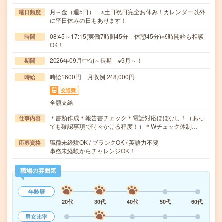
月～金（週5日） ※土日祝日完全お休み！カレンダー以外
曜日頻度
に平日休みの日もあります！
08:45～17:15(実働7時間45分 休憩45分)※9時開始も相談
時間
OK！
2026年09月中旬～長期 ※9月～！
期間
時給1600円 月収例 248,000円
時給
交通費
全額支給
＊書類作成＊報告書チェック＊電話対応ほぼなし！（あっ
仕事内容
ても確認事項で時々かける程度！）＊Wチェック体制…
職種未経験OK / ブランクOK / 英語力不要
応募資格
事務未経験からチャレンジOK！
職場の雰囲気
年齢層
20代
30代
40代
50代
60代
男女比率