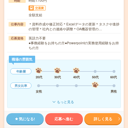
時給1700円
時給
交通費
全額支給
＊資料作成や修正対応＊Excelデータの更新＊タスクや進捗
仕事内容
の管理＊社内との連絡や調整＊OA機器管理の…
英語力不要
応募資格
●事務経験をお持ちの方●Powerpointの実務使用経験をお持
ちの方
職場の雰囲気
年齢層
20代
30代
40代
50代
60代
男女比率
女性
男性
もっと見る
気になる!
応募へ進む
詳しく見る