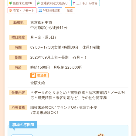
職種未経験OK
交通費別途支給あり
土日祝日が休み
在宅・リモート
WEB登録OK
派遣
東京都府中市
勤務地
中河原駅から徒歩11分
月～金（週5日）
曜日頻度
09:00～17:30(実働7時間30分 休憩1時間)
時間
2026年09月上旬～長期 ※9月～！
期間
時給1500円 月収例 225,000円
時給
交通費
全額支給
＊データのとりまとめ＊書類作成＊請求書確認＊メール対
仕事内容
応＊経費精算＊来客対応など、その他付随業務
職種未経験OK / ブランクOK / 英語力不要
応募資格
※業界未経験OK！
職場の雰囲気