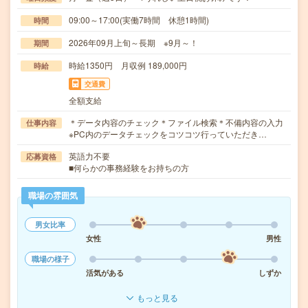
09:00～17:00(実働7時間 休憩1時間)
時間
2026年09月上旬～長期 ※9月～！
期間
時給1350円 月収例 189,000円
時給
交通費
全額支給
＊データ内容のチェック＊ファイル検索＊不備内容の入力
仕事内容
※PC内のデータチェックをコツコツ行っていただき…
英語力不要
応募資格
■何らかの事務経験をお持ちの方
職場の雰囲気
男女比率
女性
男性
職場の様子
活気がある
しずか
もっと見る