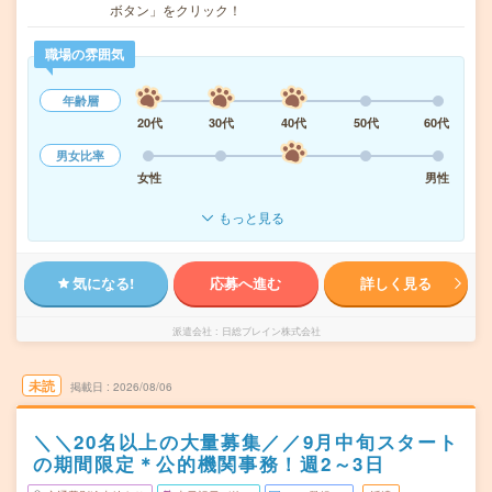
ボタン」をクリック！
職場の雰囲気
年齢層
20代
30代
40代
50代
60代
男女比率
女性
男性
もっと見る
気になる!
応募へ進む
詳しく見る
派遣会社
日総ブレイン株式会社
未読
掲載日
2026/08/06
＼＼20名以上の大量募集／／9月中旬スタート
の期間限定＊公的機関事務！週2～3日