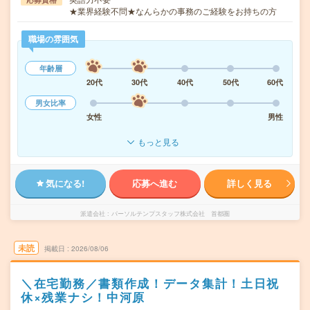
★業界経験不問★なんらかの事務のご経験をお持ちの方
職場の雰囲気
年齢層
20代
30代
40代
50代
60代
男女比率
女性
男性
もっと見る
気になる!
応募へ進む
詳しく見る
派遣会社
パーソルテンプスタッフ株式会社 首都圏
未読
掲載日
2026/08/06
＼在宅勤務／書類作成！データ集計！土日祝
休×残業ナシ！中河原