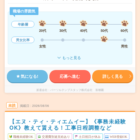
職場の雰囲気
年齢層
20代
30代
40代
50代
60代
男女比率
女性
男性
もっと見る
気になる!
応募へ進む
詳しく見る
派遣会社
パーソルテンプスタッフ株式会社 首都圏
未読
掲載日
2026/08/06
【エヌ・ティ・ティエムイー】《事務未経験
OK》教えて貰える！工事日程調整など
職種未経験OK
交通費別途支給あり
土日祝日が休み
WEB登録OK