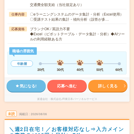
交通費全額支給（当社規定あり）
〇eラーニングシステムのデータ集計・分析（Excel使用）
仕事内容
〇受講テスト結果の集計・傾向分析（誤答が多…
ブランクOK / 英語力不要
応募資格
◆Excel（ピボットテーブル・データ集計・分析）◆AIツー
ルの利用経験ある方
職場の雰囲気
年齢層
20代
30代
40代
50代
60代
気になる!
応募へ進む
詳しく見る
派遣会社
株式会社JR東日本パーソネルサービス
未読
掲載日
2026/08/06
＼週2日在宅！／お客様対応なし⇒入力メイン