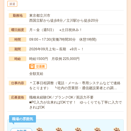
派遣
東京都立川市
勤務地
西国立駅から徒歩8分／立川駅から徒歩20分
月～金（週5日） ※土日祝休み！
曜日頻度
09:00～17:30(実働7時間30分 休憩1時間)
時間
2026年09月上旬～長期 ※9月～！
期間
時給1500円 月収例 225,000円
時給
交通費
全額支給
＊工事日程調整（電話・メール・専用システムなどで連絡
仕事内容
をとります） ┗社内の営業部・通信建設業者との調…
職種未経験OK / ブランクOK / 英語力不要
応募資格
■PC入力が出来ればOKです！ ゆっくりでも丁寧に入力で
きればOK
職場の雰囲気