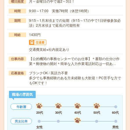
月～金曜日の中で週2～3日！
曜日頻度
9:00～17:00 実働7時間（休憩1時間）
時間
9/15～1月末頃までの短期（9/15～17の中で1日研修参加必
期間
須）2月末頃まで延長の可能性有
1430円
時給
交通費
交通費支給※社内規定あり
【公的機関の事務センターでのお仕事】＊書類の仕分け作
仕事内容
業＊郵便物の開封＊簡単な入力作業電話対応は一切あ…
ブランクOK / 英語力不要
応募資格
多少でも事務経験のある方未経験も大歓迎！PC苦手な方で
もOKです！
職場の雰囲気
年齢層
20代
30代
40代
50代
60代
男女比率
女性
男性