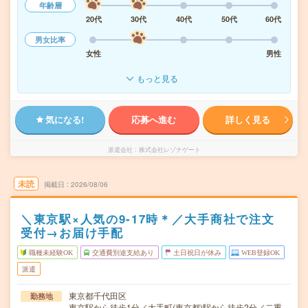
年齢層
20代
30代
40代
50代
60代
男女比率
女性
男性
もっと見る
気になる!
応募へ進む
詳しく見る
派遣会社
株式会社レゾナゲート
未読
掲載日
2026/08/06
＼東京駅×人気の9-17時＊／大手商社で注文
受付→お届け手配
職種未経験OK
交通費別途支給あり
土日祝日が休み
WEB登録OK
派遣
東京都千代田区
勤務地
東京駅から徒歩1分／大手町(東京都)駅から徒歩2分／二重