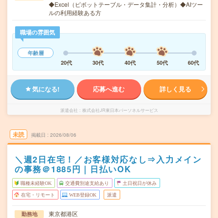
◆Excel（ピボットテーブル・データ集計・分析）◆AIツー
ルの利用経験ある方
職場の雰囲気
年齢層
20代
30代
40代
50代
60代
気になる!
応募へ進む
詳しく見る
派遣会社
株式会社JR東日本パーソネルサービス
未読
掲載日
2026/08/06
＼週2日在宅！／お客様対応なし⇒入力メイン
の事務＠1885円｜日払いOK
職種未経験OK
交通費別途支給あり
土日祝日が休み
在宅・リモート
WEB登録OK
派遣
東京都港区
勤務地