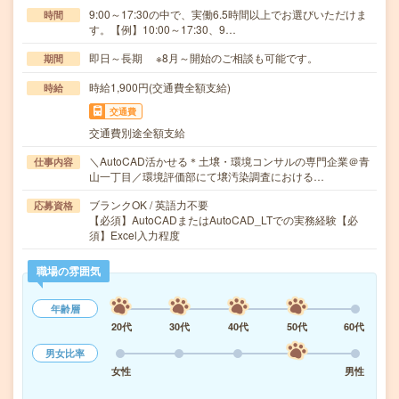
9:00～17:30の中で、実働6.5時間以上でお選びいただけま
時間
す。【例】10:00～17:30、9…
即日～長期 ※8月～開始のご相談も可能です。
期間
時給1,900円(交通費全額支給)
時給
交通費
交通費別途全額支給
＼AutoCAD活かせる＊土壌・環境コンサルの専門企業＠青
仕事内容
山一丁目／環境評価部にて壌汚染調査における…
ブランクOK / 英語力不要
応募資格
【必須】AutoCADまたはAutoCAD_LTでの実務経験【必
須】Excel入力程度
職場の雰囲気
年齢層
20代
30代
40代
50代
60代
男女比率
女性
男性