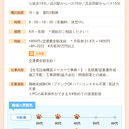
ら徒歩13分／品川駅からバス15分／五反田駅からバス15分
月～金 週5日勤務
曜日頻度
9：00～18：00（実働8h、休憩1h）
時間
9月～長期 ＊開始日ご相談ください！
期間
1800円+交通費全額支給 ＊月収例:31.6万＝1800円
時給
×8h×22日 #月収30万円以上
交通費
交通費全額支給！
【住宅設備機器メーカーで事務！】・見積書/提案書作成・
仕事内容
施工手配・工事調整(協力会社・関係部署との連絡…
職種未経験OK / ブランクOK / パソコンスキル不要 / 英語力
応募資格
不要
☆PCの基本操作ができる方#初めての派遣歓迎
職場の雰囲気
年齢層
20代
30代
40代
50代
60代