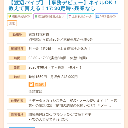
【渡辺パイプ】【事務デビュー】ネイルOK！
教えて貰える！17:30定時×残業なし
職種未経験OK
交通費別途支給あり
土日祝日が休み
WEB登録OK
派遣
東京都羽村市
勤務地
羽村駅から徒歩20分／東福生駅から車6分
月～金（週5日） ※土日祝完全お休み！
曜日頻度
08:30～17:30(実働8時間 休憩1時間)
時間
2026年08月下旬～長期 ※8月～！
期間
時給1550円 月収例 248,000円
時給
交通費
全額支給
＊データ入力（システム・FAX・メール使います！）＊営
仕事内容
業への電話取次（納期の調整のお願いなど）＊メー…
職種未経験OK / ブランクOK / 英語力不要
応募資格
●PCの入力ができればOK