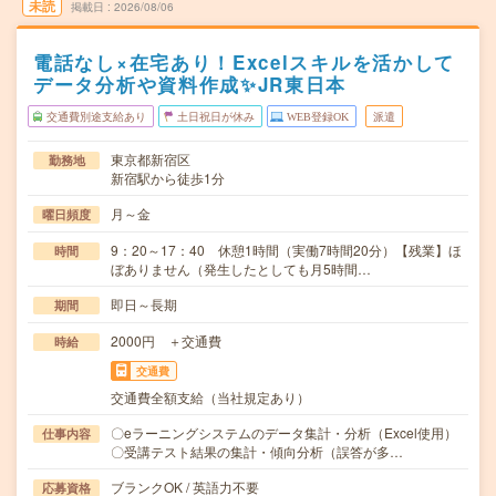
未読
掲載日
2026/08/06
電話なし×在宅あり！Excelスキルを活かして
データ分析や資料作成✨JR東日本
交通費別途支給あり
土日祝日が休み
WEB登録OK
派遣
東京都新宿区
勤務地
新宿駅から徒歩1分
月～金
曜日頻度
9：20～17：40 休憩1時間（実働7時間20分）【残業】ほ
時間
ぼありません（発生したとしても月5時間…
即日～長期
期間
2000円 ＋交通費
時給
交通費
交通費全額支給（当社規定あり）
〇eラーニングシステムのデータ集計・分析（Excel使用）
仕事内容
〇受講テスト結果の集計・傾向分析（誤答が多…
ブランクOK / 英語力不要
応募資格