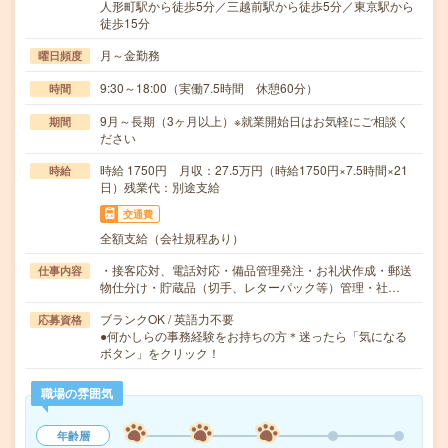
人形町駅から徒歩5分／三越前駅から徒歩5分／東京駅から
徒歩15分
月～金勤務
曜日頻度
9:30～18:00（実働7.5時間 休憩60分）
時間
9月～長期（3ヶ月以上）※就業開始日はお気軽にご相談く
期間
ださい
時給 1750円 月収：27.5万円（時給1750円×7.5時間×21
時給
日）残業代：別途支給
交通費
全額支給（会社規程あり）
・接客応対、電話対応・備品管理発注・お礼状作成・郵送
仕事内容
物仕分け・貯蔵品（切手、レターパック等）管理・社…
ブランクOK / 英語力不要
応募資格
●何かしらの事務経験をお持ちの方＊迷ったら「気になる
ボタン」をクリック！
職場の雰囲気
年齢層