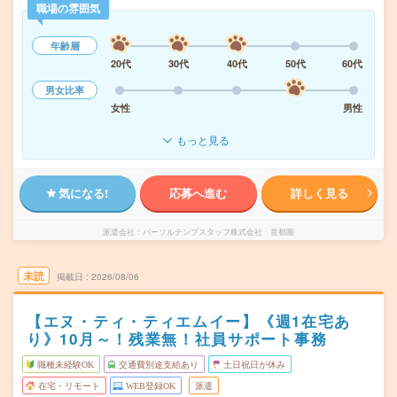
職場の雰囲気
年齢層
20代
30代
40代
50代
60代
男女比率
女性
男性
もっと見る
気になる!
応募へ進む
詳しく見る
派遣会社
パーソルテンプスタッフ株式会社 首都圏
未読
掲載日
2026/08/06
【エヌ・ティ・ティエムイー】《週1在宅あ
り》10月～！残業無！社員サポート事務
職種未経験OK
交通費別途支給あり
土日祝日が休み
在宅・リモート
WEB登録OK
派遣