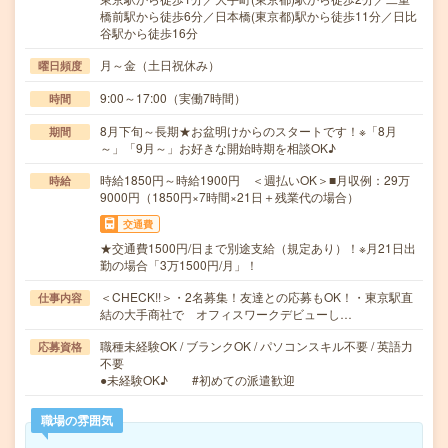
橋前駅から徒歩6分／日本橋(東京都)駅から徒歩11分／日比
谷駅から徒歩16分
月～金（土日祝休み）
曜日頻度
9:00～17:00（実働7時間）
時間
8月下旬～長期★お盆明けからのスタートです！※「8月
期間
～」「9月～」お好きな開始時期を相談OK♪
時給1850円～時給1900円 ＜週払いOK＞■月収例：29万
時給
9000円（1850円×7時間×21日＋残業代の場合）
交通費
★交通費1500円/日まで別途支給（規定あり）！※月21日出
勤の場合「3万1500円/月」！
＜CHECK!!＞・2名募集！友達との応募もOK！・東京駅直
仕事内容
結の大手商社で オフィスワークデビューし…
職種未経験OK / ブランクOK / パソコンスキル不要 / 英語力
応募資格
不要
●未経験OK♪ #初めての派遣歓迎
職場の雰囲気