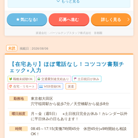
もっと見る
気になる!
応募へ進む
詳しく見る
派遣会社
パーソルテンプスタッフ株式会社 首都圏
未読
掲載日
2026/08/06
【在宅あり】ほぼ電話なし！コツコツ書類チ
ェック×入力
職種未経験OK
交通費別途支給あり
土日祝日が休み
在宅・リモート
WEB登録OK
派遣
東京都大田区
勤務地
穴守稲荷駅から徒歩7分／天空橋駅から徒歩8分
月～金（週5日） ※土日祝日完全お休み！カレンダー以外
曜日頻度
に平日休みの日もあります！
08:45～17:15(実働7時間45分 休憩45分)※9時開始も相談
時間
OK！