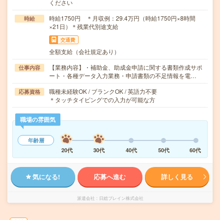
ください
時給1750円 ＊月収例：29.4万円（時給1750円×8時間
時給
×21日）＊残業代別途支給
交通費
全額支給（会社規定あり）
【業務内容】・補助金、助成金申請に関する書類作成サポ
仕事内容
ート・各種データ入力業務・申請書類の不足情報を電…
職種未経験OK / ブランクOK / 英語力不要
応募資格
＊タッチタイピングでの入力が可能な方
職場の雰囲気
年齢層
20代
30代
40代
50代
60代
気になる!
応募へ進む
詳しく見る
派遣会社
日総ブレイン株式会社