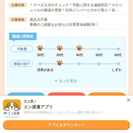
＊データ入力やチェック＊手配に関する連絡対応＊スケジ
仕事内容
ュールの確認や更新＊社内メンバーとのやり取り＊各…
英語力不要
応募資格
事務のご経験をお持ちの方業界未経験OK！
職場の雰囲気
年齢層
20代
30代
40代
50代
60代
職場の様子
活気がある
しずか
もっと見る
気になる!
応募へ進む
詳しく見る
大人気！
エン派遣アプリ
派遣会社
パーソルテンプスタッフ株式会社 首都圏
派遣のお仕事情報がたくさん！プッシュ通知で受け取ろう！
アプリをダウンロード
未読
掲載日
2026/08/06