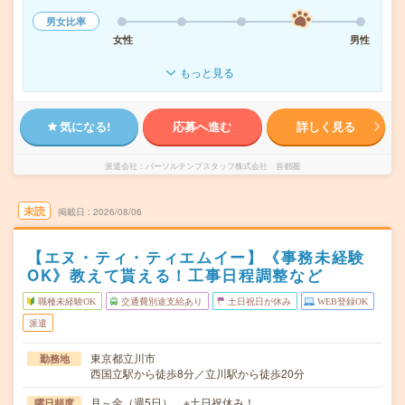
男女比率
女性
男性
もっと見る
気になる!
応募へ進む
詳しく見る
派遣会社
パーソルテンプスタッフ株式会社 首都圏
未読
掲載日
2026/08/06
【エヌ・ティ・ティエムイー】《事務未経験
OK》教えて貰える！工事日程調整など
職種未経験OK
交通費別途支給あり
土日祝日が休み
WEB登録OK
派遣
東京都立川市
勤務地
西国立駅から徒歩8分／立川駅から徒歩20分
月～金（週5日） ※土日祝休み！
曜日頻度