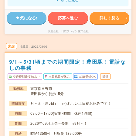
気になる!
応募へ進む
詳しく見る
派遣会社
日総ブレイン株式会社
未読
掲載日
2026/08/06
9/1～5/31頃までの期間限定！豊田駅！電話な
しの事務
交通費別途支給あり
土日祝日が休み
WEB登録OK
派遣
東京都日野市
勤務地
豊田駅から徒歩15分
月～金（週5日） ※うれしい土日祝お休みです！
曜日頻度
09:00～17:00(実働7時間 休憩1時間)
時間
2026年09月上旬～長期 ※9月～！
期間
時給1350円 月収例 189,000円
時給