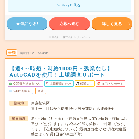
もっと見る
気になる!
応募へ進む
詳しく見る
派遣会社
株式会社レゾナゲート
未読
掲載日
2026/08/06
【週4～時短・時給1900円・残業なし】
AutoCADを使用！土壌調査サポート
交通費別途支給あり
土日祝日が休み
残業なし
在宅・リモート
WEB登録OK
派遣
東京都港区
勤務地
青山一丁目駅から徒歩1分／外苑前駅から徒歩9分
週4～5日（月～金）／週数日程度は在宅※日数・曜日はお
曜日頻度
選びいただけます。※お休み相談も柔軟にご対応いただけ
ます。【在宅勤務について】最初は出社で3か月後程度習
熟によって週1日在宅相談可能