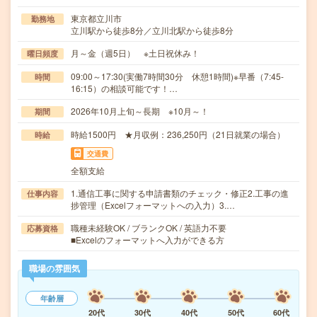
東京都立川市
勤務地
立川駅から徒歩8分／立川北駅から徒歩8分
月～金（週5日） ※土日祝休み！
曜日頻度
09:00～17:30(実働7時間30分 休憩1時間)※早番（7:45-
時間
16:15）の相談可能です！…
2026年10月上旬～長期 ※10月～！
期間
時給1500円 ★月収例：236,250円（21日就業の場合）
時給
交通費
全額支給
1.通信工事に関する申請書類のチェック・修正2.工事の進
仕事内容
捗管理（Excelフォーマットへの入力）3.…
職種未経験OK / ブランクOK / 英語力不要
応募資格
■Excelのフォーマットへ入力ができる方
職場の雰囲気
年齢層
20代
30代
40代
50代
60代