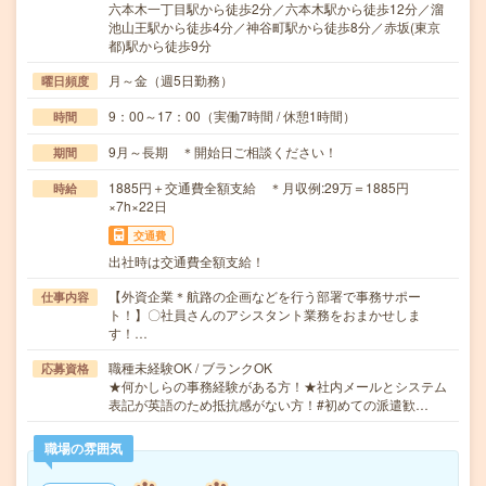
六本木一丁目駅から徒歩2分／六本木駅から徒歩12分／溜
池山王駅から徒歩4分／神谷町駅から徒歩8分／赤坂(東京
都)駅から徒歩9分
月～金（週5日勤務）
曜日頻度
9：00～17：00（実働7時間 / 休憩1時間）
時間
9月～長期 ＊開始日ご相談ください！
期間
1885円＋交通費全額支給 ＊月収例:29万＝1885円
時給
×7h×22日
交通費
出社時は交通費全額支給！
【外資企業＊航路の企画などを行う部署で事務サポー
仕事内容
ト！】〇社員さんのアシスタント業務をおまかせしま
す！…
職種未経験OK / ブランクOK
応募資格
★何かしらの事務経験がある方！★社内メールとシステム
表記が英語のため抵抗感がない方！#初めての派遣歓…
職場の雰囲気