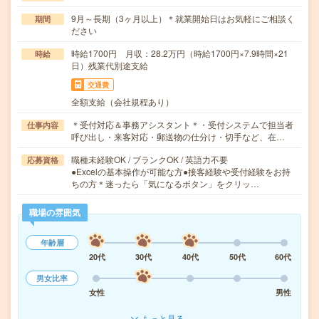
9月～長期（3ヶ月以上）＊就業開始日はお気軽にご相談く
期間
ださい
時給1700円 月収：28.2万円（時給1700円×7.9時間×21
時給
日）残業代別途支給
交通費
全額支給（会社規程あり）
＊受付対応＆事務アシスタント＊・受付システムで担当者
仕事内容
呼び出し・来客対応・郵送物の仕分け・切手など、在…
職種未経験OK / ブランクOK / 英語力不要
応募資格
●Excelの基本操作が可能な方●接客経験や受付経験をお持
ちの方＊迷ったら「気になるボタン」をクリッ…
職場の雰囲気
年齢層
20代
30代
40代
50代
60代
男女比率
女性
男性
もっと見る