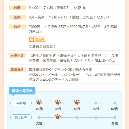
9：00～17：30（実働7.5h、休憩1h）
時間
8月～長期 ＊9月～もOK！開始日ご相談ください！
期間
2000円 ＊月収例:33万＝2000円×7.5ｈ×22日 #月収30
時給
万円以上
交通費
交通費全額支給！
《若手活躍の社内＊果物を扱う大手商社で事務！》・受発
仕事内容
注業務・伝票作成・量販店とのやりとり・加工場への…
職種未経験OK / ブランクOK / 英語力不要
応募資格
☆Outlook（メール・カレンダー）、Teamsの基本操作が可
能な方☆Excelのデータ入力経験
職場の雰囲気
年齢層
20代
30代
40代
50代
60代
男女比率
女性
男性