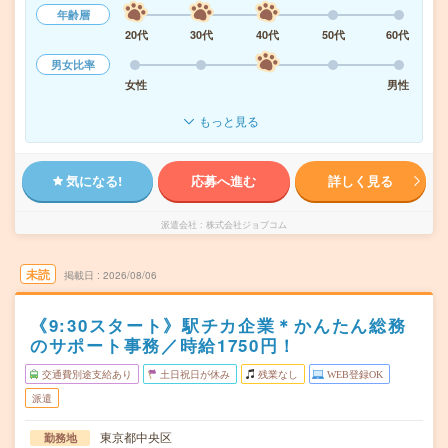
年齢層
20代
30代
40代
50代
60代
男女比率
女性
男性
もっと見る
気になる!
応募へ進む
詳しく見る
派遣会社
株式会社ジョブコム
未読
掲載日
2026/08/06
《9:30スタート》駅チカ企業＊かんたん総務
のサポート事務／時給1750円！
交通費別途支給あり
土日祝日が休み
残業なし
WEB登録OK
派遣
東京都中央区
勤務地