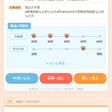
英語力不要
応募資格
●事務経験をお持ちの方●Powerpointの実務使用経験をお持
ちの方
職場の雰囲気
年齢層
20代
30代
40代
50代
60代
男女比率
女性
男性
もっと見る
気になる!
応募へ進む
詳しく見る
派遣会社
パーソルテンプスタッフ株式会社 首都圏
未読
掲載日
2026/08/06