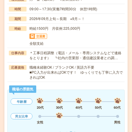
09:00～17:30(実働7時間30分 休憩1時間)
時間
2026年09月上旬～長期 ※9月～！
期間
時給1500円 月収例 225,000円
時給
交通費
全額支給
＊工事日程調整（電話・メール・専用システムなどで連絡
仕事内容
をとります） ┗社内の営業部・通信建設業者との調…
職種未経験OK / ブランクOK / 英語力不要
応募資格
■PC入力が出来ればOKです！ ゆっくりでも丁寧に入力で
きればOK
職場の雰囲気
年齢層
20代
30代
40代
50代
60代
男女比率
女性
男性