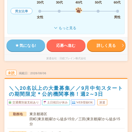
20代
30代
40代
50代
60代
男女比率
女性
男性
もっと見る
気になる!
応募へ進む
詳しく見る
派遣会社
日総ブレイン株式会社
未読
掲載日
2026/08/06
＼＼20名以上の大量募集／／9月中旬スタート
の期間限定＊公的機関事務！週2～3日
交通費別途支給あり
土日祝日が休み
WEB登録OK
派遣
東京都港区
勤務地
田町(東京都)駅から徒歩15分／三田(東京都)駅から徒歩15
分