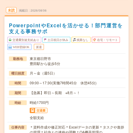
未読
掲載日
2026/08/06
PowerpointやExcelを活かせる！部門運営を
支える事務サポ
交通費別途支給あり
土日祝日が休み
残業なし
在宅・リモート
WEB登録OK
派遣
東京都日野市
勤務地
豊田駅から徒歩5分
月～金（週5日）
曜日頻度
09:00～17:30(実働7時間45分 休憩45分)
時間
【急募】即日～長期 ※8月～！
期間
時給1700円
時給
交通費
全額支給
＊資料作成や修正対応＊Excelデータの更新＊タスクや進捗
仕事内容
の管理＊社内との連絡や調整＊OA機器管理の…