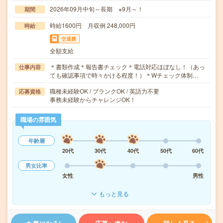
2026年09月中旬～長期 ※9月～！
期間
時給1600円 月収例 248,000円
時給
交通費
全額支給
＊書類作成＊報告書チェック＊電話対応ほぼなし！（あっ
仕事内容
ても確認事項で時々かける程度！）＊Wチェック体制…
職種未経験OK / ブランクOK / 英語力不要
応募資格
事務未経験からチャレンジOK！
職場の雰囲気
年齢層
20代
30代
40代
50代
60代
男女比率
女性
男性
もっと見る