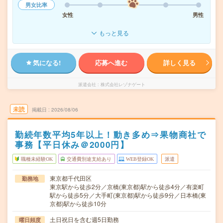
男女比率
女性
男性
もっと見る
気になる!
応募へ進む
詳しく見る
派遣会社
株式会社レゾナゲート
未読
掲載日
2026/08/06
勤続年数平均5年以上！動き多め⇒果物商社で
事務【平日休み＠2000円】
職種未経験OK
交通費別途支給あり
WEB登録OK
派遣
東京都千代田区
勤務地
東京駅から徒歩2分／京橋(東京都)駅から徒歩4分／有楽町
駅から徒歩5分／大手町(東京都)駅から徒歩9分／日本橋(東
京都)駅から徒歩10分
土日祝日を含む週5日勤務
曜日頻度