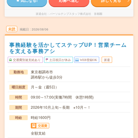
気になる!
応募へ進む
詳しく見る
派遣会社
パーソルテンプスタッフ株式会社 首都圏
未読
掲載日
2026/08/06
事務経験を活かしてステップUP！営業チーム
を支える事務アシ
交通費別途支給あり
土日祝日が休み
WEB登録OK
派遣
東京都調布市
勤務地
調布駅から徒歩3分
月～金（週5日）
曜日頻度
09:00～17:00(実働7時間 休憩1時間)
時間
2026年10月上旬～長期 ※10月～！
期間
時給1600円
時給
交通費
全額支給