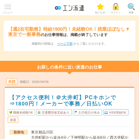
メニュー
気になる!
ログイン
検索
【週2在宅勤務】時給1900円！未経験OK！残業ほぼなし▼
東京で一般事務
のお仕事情報は、掲載が終了しています
掲載時の情報は、
ページ下部
からご覧いただけます。
お探しの条件に近い派遣のお仕事
未読
掲載日
2026/08/06
【アクセス便利！＠大井町】PCキホンで
⇒1800円！メーカーで事務／日払いOK
職種未経験OK
交通費別途支給あり
土日祝日が休み
WEB登録OK
派遣
東京都品川区
勤務地
大井町駅から徒歩4分／下神明駅から徒歩6分／西大井駅か