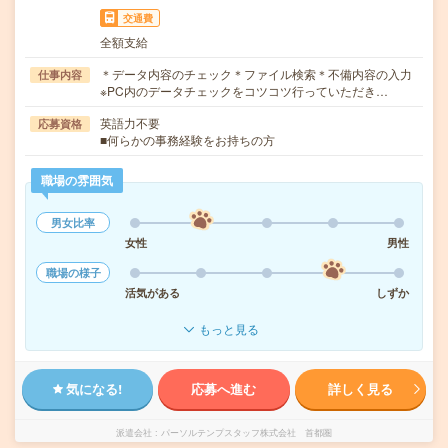
交通費
全額支給
＊データ内容のチェック＊ファイル検索＊不備内容の入力
仕事内容
※PC内のデータチェックをコツコツ行っていただき…
英語力不要
応募資格
■何らかの事務経験をお持ちの方
職場の雰囲気
男女比率
女性
男性
職場の様子
活気がある
しずか
もっと見る
気になる!
応募へ進む
詳しく見る
派遣会社
パーソルテンプスタッフ株式会社 首都圏