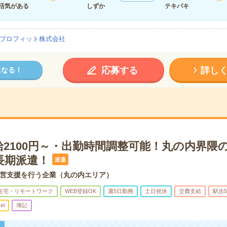
活気がある
しずか
テキパキ
プロフィット株式会社
応募する
詳し
になる！
給2100円～・出勤時間調整可能！丸の内界隈
長期派遣！
派遣
営支援を行う企業（丸の内エリア）
在宅・リモートワーク
WEB登録OK
週5日勤務
土日祝休
交費支給
駅歩
el
簿記
！