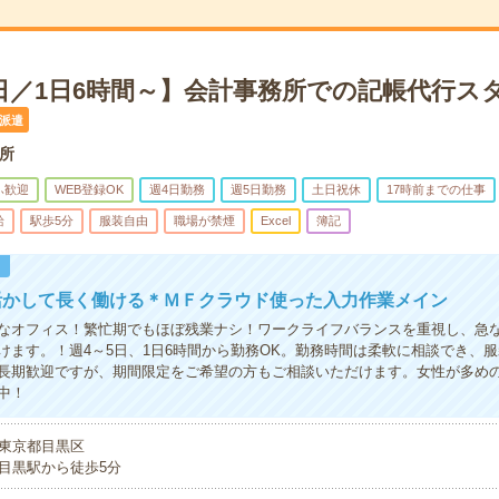
5日／1日6時間～】会計事務所での記帳代行ス
派遣
所
ふ歓迎
WEB登録OK
週4日勤務
週5日勤務
土日祝休
17時前までの仕事
給
駅歩5分
服装自由
職場が禁煙
Excel
簿記
！
活かして長く働ける＊ＭＦクラウド使った入力作業メイン
なオフィス！繁忙期でもほぼ残業ナシ！ワークライフバランスを重視し、急
けます。！週4～5日、1日6時間から勤務OK。勤務時間は柔軟に相談でき、
長期歓迎ですが、期間限定をご希望の方もご相談いただけます。女性が多め
中！
東京都目黒区
目黒駅から徒歩5分