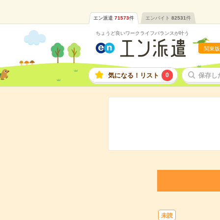
エン派遣
71573
件
エンバイト
82531
件
ちょうど良いワークライフバランスが叶う
関東版
気になる！リスト
0
保存し
未読