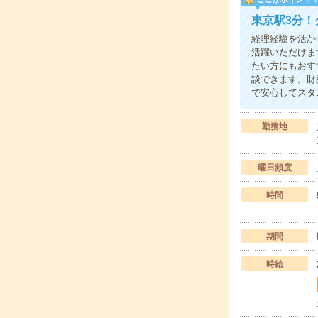
東京駅3分！
経理経験を活か
活躍いただけま
たい方にもおす
談できます。財
で安心してスタ
勤務地
曜日頻度
時間
期間
時給