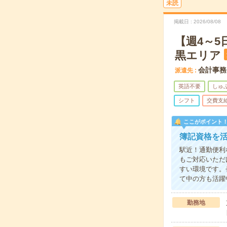
未読
掲載日
2026/08/08
【週4～
黒エリア
会計事務
派遣先
英語不要
しゅ
シフト
交費支
ここがポイント
簿記資格を
駅近！通勤便利
もご対応いただ
すい環境です。
て中の方も活躍
勤務地