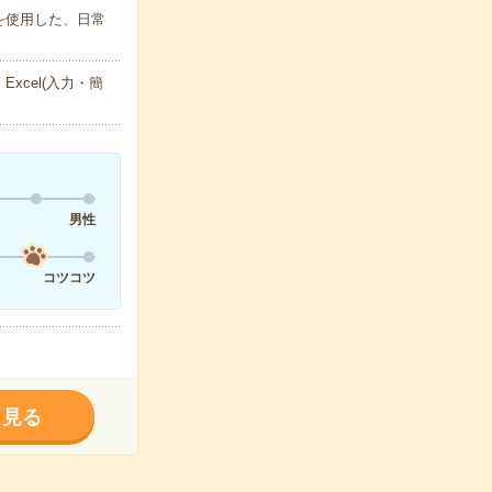
を使用した、日常
cel(入力・簡
男性
コツコツ
く見る