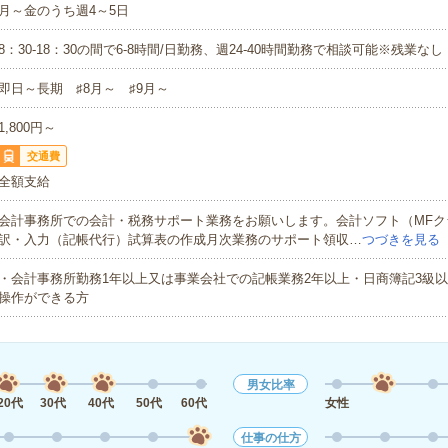
月～金のうち週4～5日
8：30-18：30の間で6-8時間/日勤務、週24-40時間勤務で相談可能※残業なし
即日～長期 ♯8月～ ♯9月～
1,800円～
交通費
全額支給
会計事務所での会計・税務サポート業務をお願いします。会計ソフト（MFク
訳・入力（記帳代行）試算表の作成月次業務のサポート領収…
つづきを見る
・会計事務所勤務1年以上又は事業会社での記帳業務2年以上・日商簿記3級以上
操作ができる方
男女比率
20代
30代
40代
50代
60代
女性
仕事の仕方