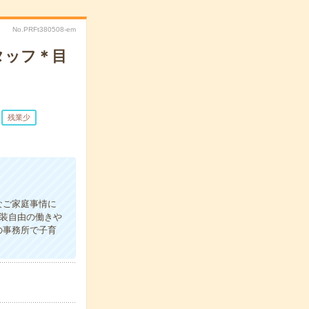
No.PRFt380508-em
タッフ＊目
残業少
なご家庭事情に
服装自由の働きや
の事務所で子育