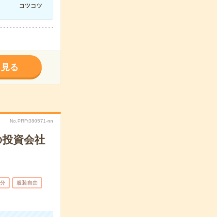
コツコツ
く見る
No.PRFt380571-nn
の投資会社
5分
服装自由