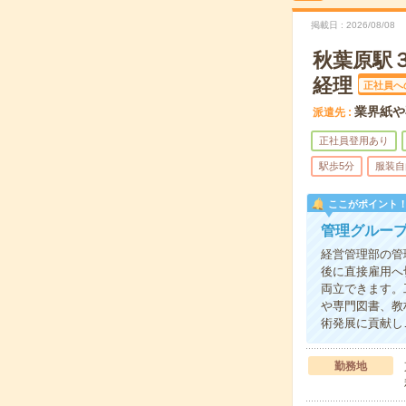
掲載日
2026/08/08
秋葉原駅
経理
正社員へ
業界紙や
派遣先
正社員登用あり
駅歩5分
服装自
ここがポイント
管理グルー
経営管理部の管
後に直接雇用へ
両立できます。
や専門図書、教
術発展に貢献し
勤務地