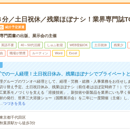
３分／土日祝休／残業ほぼナシ！業界専門誌T
紹介予定派遣
の
専門図書の出版、展示会の主催
英語不要
40～50代活躍
しゅふ歓迎
WEB登録OK
土日祝休
残業少
由
職場が禁煙
ルーティン
Word
Excel
！
プでの一人経理！土日祝日休み、残業ほぼナシでプライベートと
理グループのワンオペ経理として、経理・労務・総務・人事業務をお任せしま
切り替え予定。土日祝日休み、残業ほぼナシ（前任者はほぼ定時終了！）で
工業系モノづくりを支える「溶接技術」、新技術や新製品を業界にいち早く
材の発行、世界三大溶接ショー（国際展示会）を二年に一度開催（主催）し
…
つづきを見る
東京都千代田区
秋葉原駅から徒歩3分