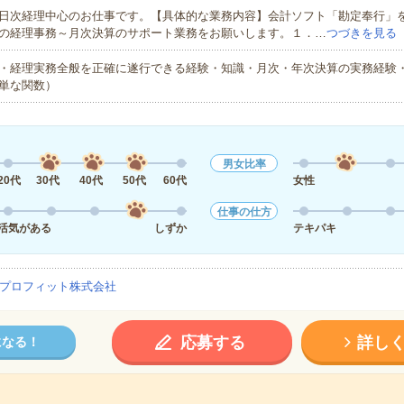
日次経理中心のお仕事です。【具体的な業務内容】会計ソフト「勘定奉行」
の経理事務～月次決算のサポート業務をお願いします。１．…
つづきを見る
・経理実務全般を正確に遂行できる経験・知識・月次・年次決算の実務経験・Ex
単な関数）
男女比率
20代
30代
40代
50代
60代
女性
仕事の仕方
活気がある
しずか
テキパキ
プロフィット株式会社
応募する
詳し
になる！