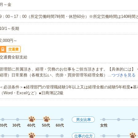
月～金
9：00～17：00（所定労働時間7時間・休憩60分）※所定労働時間は140時
10/1～長期
2,000円～
交通費
交通費全額支給
管理部に所属頂き、経理・労務のお仕事をご担当頂きます。【具体的には】
経理）日常業務（各種支払い、売掛・買掛管理等経理全般）…
つづきを見る
＜必須条件＞●経理部門の管理職経験1年以上又は経理全般の経験5年程度●基
（Word・Excelなど）●日商簿記2級
男女比率
20代
30代
40代
50代
60代
女性
仕事の仕方