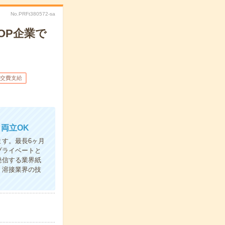
No.PRFt380572-sa
OP企業で
交費支給
両立OK
す。最長6ヶ月
プライベートと
発信する業界紙
、溶接業界の技