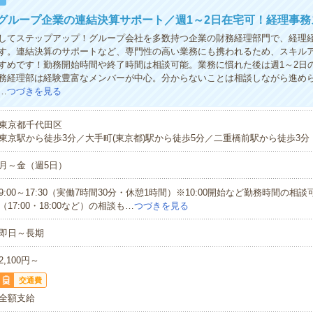
グループ企業の連結決算サポート／週1～2日在宅可！経理事務
してステップアップ！グループ会社を多数持つ企業の財務経理部門で、経理
す。連結決算のサポートなど、専門性の高い業務にも携われるため、スキル
すめです！勤務開始時間や終了時間は相談可能。業務に慣れた後は週1～2日
務経理部は経験豊富なメンバーが中心。分からないことは相談しながら進め
…
つづきを見る
東京都千代田区
東京駅から徒歩3分／大手町(東京都)駅から徒歩5分／二重橋前駅から徒歩3分
月～金（週5日）
9:00～17:30（実働7時間30分・休憩1時間）※10:00開始など勤務時間の相
（17:00・18:00など）の相談も…
つづきを見る
即日～長期
2,100円～
交通費
全額支給