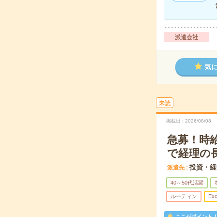
派遣会社
気
未読
掲載日
2026/08/08
急募！時
で経理の
投資・経
派遣先
40～50代活躍
ルーティン
Exc
ここがポイント