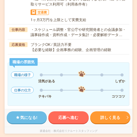
取りサービス利用可（利用条件有）
交通費
1ヶ月3万円を上限として実費支給
・スケジュール調整・官公庁や研究開発者との会議参加・
仕事内容
議事録作成・資料作成・データ集計・必要解析データ…
ブランクOK / 英語力不要
応募資格
【必要な経験】企画事務の経験、企画管理の経験
職場の雰囲気
職場の様子
活気がある
しずか
仕事の仕方
テキパキ
コツコツ
気になる!
応募へ進む
詳しく見る
派遣会社
株式会社リクルートスタッフィング