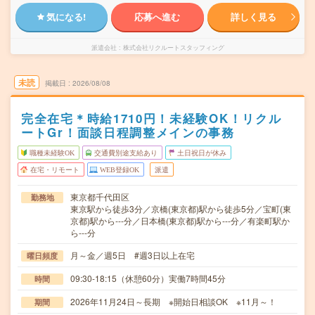
気になる!
応募へ進む
詳しく見る
派遣会社
株式会社リクルートスタッフィング
未読
掲載日
2026/08/08
完全在宅＊時給1710円！未経験OK！リクル
ートGr！面談日程調整メインの事務
職種未経験OK
交通費別途支給あり
土日祝日が休み
在宅・リモート
WEB登録OK
派遣
東京都千代田区
勤務地
東京駅から徒歩3分／京橋(東京都)駅から徒歩5分／宝町(東
京都)駅から---分／日本橋(東京都)駅から---分／有楽町駅か
ら---分
月～金／週5日 #週3日以上在宅
曜日頻度
09:30-18:15（休憩60分）実働7時間45分
時間
2026年11月24日～長期 ※開始日相談OK ※11月～！
期間