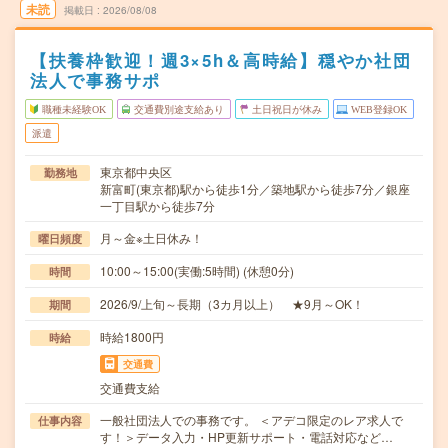
未読
掲載日
2026/08/08
【扶養枠歓迎！週3×5h＆高時給】穏やか社団
法人で事務サポ
職種未経験OK
交通費別途支給あり
土日祝日が休み
WEB登録OK
派遣
東京都中央区
勤務地
新富町(東京都)駅から徒歩1分／築地駅から徒歩7分／銀座
一丁目駅から徒歩7分
月～金※土日休み！
曜日頻度
10:00～15:00(実働:5時間) (休憩0分)
時間
2026/9/上旬～長期（3カ月以上） ★9月～OK！
期間
時給1800円
時給
交通費
交通費支給
一般社団法人での事務です。 ＜アデコ限定のレア求人で
仕事内容
す！＞データ入力・HP更新サポート・電話対応など…