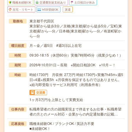
職種未経験OK
交通費別途支給あり
土日祝日が休み
在宅・リモート
WEB登録OK
派遣
東京都千代田区
勤務地
東京駅から徒歩3分／京橋(東京都)駅から徒歩5分／宝町(東
京都)駅から---分／日本橋(東京都)駅から---分／有楽町駅か
ら---分
月～金／週5日 #週3日以上在宅
曜日頻度
09:30-18:15（休憩60分）実働7時間45分（残業少なめ！）
時間
2026年10月01日～長期 ※開始日相談OK ※10月～！
期間
時給1730円 月収例 27万円 時給1730円×実働7h45m×週5
時給
日×4週+残業5h ※月収例を保証するものではありません。
※給与即受取りサービス利用可（利用条件有）
交通費
1ヶ月3万円を上限として実費支給
転職希望者の方の就職実現まで伴走するお仕事・転職希望
仕事内容
者の方とのメール対応・企業からの内定通知書の記載…
職種未経験OK / ブランクOK / 英語力不要
応募資格
■未経験OK！