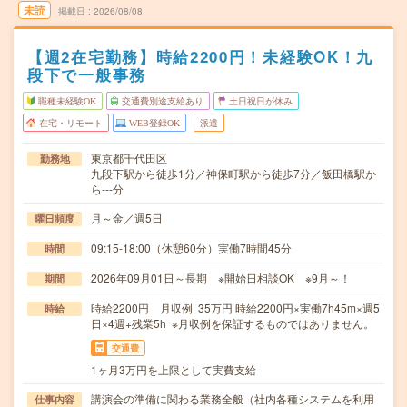
未読
掲載日
2026/08/08
【週2在宅勤務】時給2200円！未経験OK！九
段下で一般事務
職種未経験OK
交通費別途支給あり
土日祝日が休み
在宅・リモート
WEB登録OK
派遣
東京都千代田区
勤務地
九段下駅から徒歩1分／神保町駅から徒歩7分／飯田橋駅か
ら---分
月～金／週5日
曜日頻度
09:15-18:00（休憩60分）実働7時間45分
時間
2026年09月01日～長期 ※開始日相談OK ※9月～！
期間
時給2200円 月収例 35万円 時給2200円×実働7h45m×週5
時給
日×4週+残業5h ※月収例を保証するものではありません。
交通費
1ヶ月3万円を上限として実費支給
講演会の準備に関わる業務全般（社内各種システムを利用
仕事内容