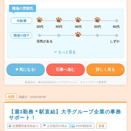
職場の雰囲気
年齢層
20代
30代
40代
50代
60代
職場の様子
活気がある
しずか
もっと見る
気になる!
応募へ進む
詳しく見る
派遣会社
株式会社綜合キャリアオプション オフィスワーク事業部
未読
掲載日
2026/08/08
【週3勤務＊駅直結】大手グループ企業の事務
サポート！
交通費別途支給あり
土日祝日が休み
WEB登録OK
派遣