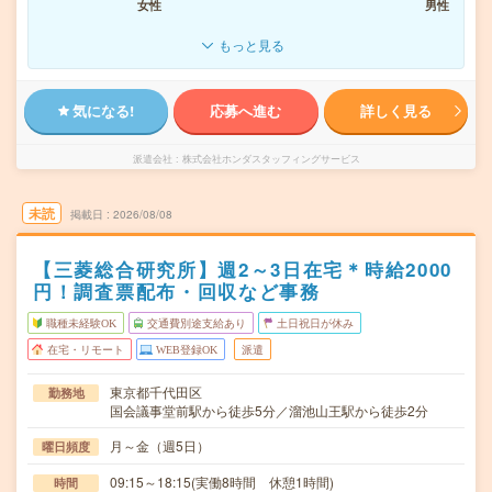
女性
男性
もっと見る
気になる!
応募へ進む
詳しく見る
派遣会社
株式会社ホンダスタッフィングサービス
未読
掲載日
2026/08/08
【三菱総合研究所】週2～3日在宅＊時給2000
円！調査票配布・回収など事務
職種未経験OK
交通費別途支給あり
土日祝日が休み
在宅・リモート
WEB登録OK
派遣
東京都千代田区
勤務地
国会議事堂前駅から徒歩5分／溜池山王駅から徒歩2分
月～金（週5日）
曜日頻度
09:15～18:15(実働8時間 休憩1時間)
時間