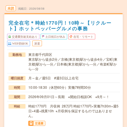
未読
掲載日
2026/08/08
完全在宅＊時給1770円！10時～【リクルー
ト】ホットペッパーグルメの事務
交通費別途支給あり
土日祝日が休み
在宅・リモート
WEB登録OK
派遣
東京都千代田区
勤務地
東京駅から徒歩2分／京橋(東京都)駅から徒歩4分／宝町(東
京都)駅から---分／日本橋(東京都)駅から---分／有楽町駅か
ら---分
月～金／週5日 #週3日以上在宅
曜日頻度
10:00-18:30（休憩60分）実働7時間30分
時間
2026年09月01日～長期 ※開始日相談OK ※9月～！
期間
時給1770円 月収例 28万円 時給1770円×実働7h30m×週5
時給
日×4週+残業10h ※月収例を保証するものではありませ
ん。
交通費