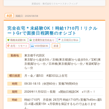
派遣会社
株式会社リクルートスタッフィング
未読
掲載日
2026/08/08
完全在宅＊未経験OK！時給1710円！リクル
ートGrで面接日程調整のオシゴト
職種未経験OK
交通費別途支給あり
土日祝日が休み
在宅・リモート
WEB登録OK
派遣
東京都千代田区
勤務地
東京駅から徒歩3分／京橋(東京都)駅から徒歩5分／宝町(東
京都)駅から---分／日本橋(東京都)駅から---分／有楽町駅か
ら---分
月～金／週5日 #週3日以上在宅
曜日頻度
09:30-18:15（休憩60分）実働7時間45分
時間
2026年11月02日～長期 ※開始日相談OK ※11月～！
期間
時給1710円 月収例 29万円 時給1710円×実働7h45m×週5
時給
日×4週+残業15h ※月収例を保証するものではありませ
ん。