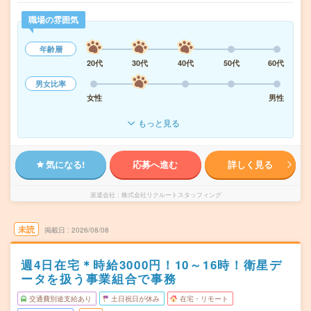
職場の雰囲気
年齢層
20代
30代
40代
50代
60代
男女比率
女性
男性
もっと見る
気になる!
応募へ進む
詳しく見る
派遣会社
株式会社リクルートスタッフィング
未読
掲載日
2026/08/08
週4日在宅＊時給3000円！10～16時！衛星デ
ータを扱う事業組合で事務
交通費別途支給あり
土日祝日が休み
在宅・リモート