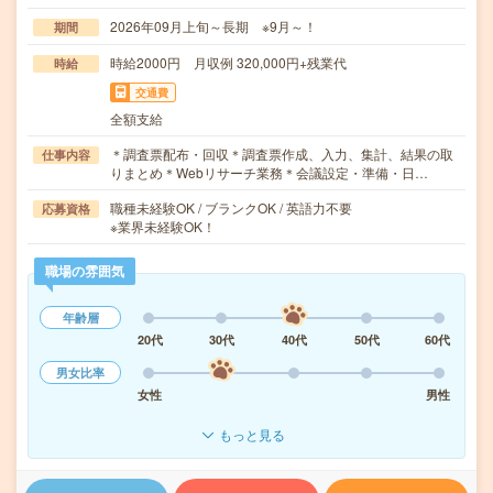
2026年09月上旬～長期 ※9月～！
期間
時給2000円 月収例 320,000円+残業代
時給
交通費
全額支給
＊調査票配布・回収＊調査票作成、入力、集計、結果の取
仕事内容
りまとめ＊Webリサーチ業務＊会議設定・準備・日…
職種未経験OK / ブランクOK / 英語力不要
応募資格
※業界未経験OK！
職場の雰囲気
年齢層
20代
30代
40代
50代
60代
男女比率
女性
男性
もっと見る