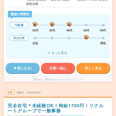
資格全般
職場の雰囲気
年齢層
20代
30代
40代
50代
60代
男女比率
女性
男性
もっと見る
気になる!
応募へ進む
詳しく見る
派遣会社
株式会社リクルートスタッフィング
未読
掲載日
2026/08/08
完全在宅＊未経験OK！時給1730円！リクル
ートグループで一般事務