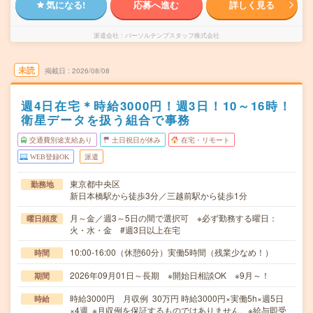
気になる!
応募へ進む
詳しく見る
派遣会社
パーソルテンプスタッフ株式会社
未読
掲載日
2026/08/08
週4日在宅＊時給3000円！週3日！10～16時！
衛星データを扱う組合で事務
交通費別途支給あり
土日祝日が休み
在宅・リモート
WEB登録OK
派遣
東京都中央区
勤務地
新日本橋駅から徒歩3分／三越前駅から徒歩1分
月～金／週3～5日の間で選択可 ※必ず勤務する曜日：
曜日頻度
火・水・金 #週3日以上在宅
10:00-16:00（休憩60分）実働5時間（残業少なめ！）
時間
2026年09月01日～長期 ※開始日相談OK ※9月～！
期間
時給3000円 月収例 30万円 時給3000円×実働5h×週5日
時給
×4週 ※月収例を保証するものではありません。※給与即受