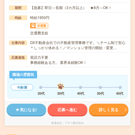
【急募】即日～長期（3カ月以上） ★8月～OK！
期間
時給1950円
時給
交通費
交通費支給
DX不動産会社での不動産管理事務です。＼チーム制で安心
仕事内容
＊しっかり休める！／マンション管理の開始・変更…
英語力不要
応募資格
事務経験ある方。 業界未経験OK！
職場の雰囲気
年齢層
20代
30代
40代
50代
60代
気になる!
応募へ進む
詳しく見る
派遣会社
アデコ株式会社