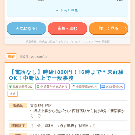
もっと見る
気になる!
応募へ進む
詳しく見る
派遣会社
株式会社綜合キャリアオプション オフィスワーク事業部
未読
掲載日
2026/08/08
【電話なし】時給1800円！16時まで＊未経験
OK！中野坂上で一般事務
職種未経験OK
交通費別途支給あり
土日祝日が休み
WEB登録OK
派遣
東京都中野区
勤務地
中野坂上駅から徒歩2分／西新宿駅から徒歩9分／新宿駅か
ら---分
月～金／週3日 ※必ず勤務する曜日：月
曜日頻度