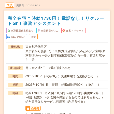
未読
掲載日
2026/08/08
完全在宅＊時給1730円！電話なし！リクルー
トGr！事務アシスタント
交通費別途支給あり
土日祝日が休み
在宅・リモート
WEB登録OK
派遣
東京都千代田区
勤務地
東京駅から徒歩3分／京橋(東京都)駅から徒歩5分／宝町(東
京都)駅から---分／日本橋(東京都)駅から---分／有楽町駅か
ら---分
月～金／週5日 #週3日以上在宅
曜日頻度
09:00-18:00（休憩60分）実働8時間（残業少なめ！）
時間
2026年10月01日～長期 ※開始日相談OK ※10月～！
期間
時給1730円 月収例 28万円 時給1730円×実働8h×週5日
時給
×4週+残業5h ※月収例を保証するものではありません。※
給与即受取りサービス利用可（利用条件有）
交通費