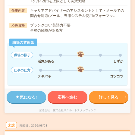
1ヶ月3万円を上限として実費支給
キャリアアドバイザーのアシスタントとして・メールでの
仕事内容
問合せ対応(メール、専用システム使用※フォーマッ…
ブランクOK / 英語力不要
応募資格
事務の経験がある方
職場の雰囲気
職場の様子
活気がある
しずか
仕事の仕方
テキパキ
コツコツ
気になる!
応募へ進む
詳しく見る
派遣会社
株式会社リクルートスタッフィング
未読
掲載日
2026/08/08