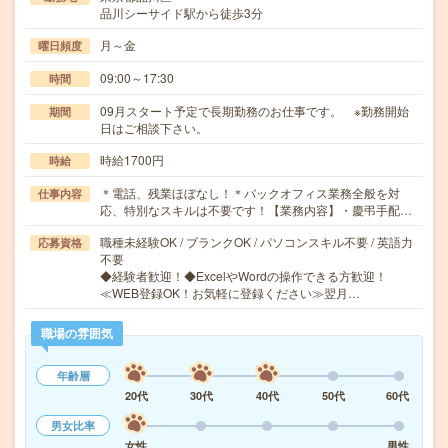
品川シーサイド駅から徒歩3分
月～金
曜日頻度
09:00～17:30
時間
09月スタート予定で長期勤務のお仕事です。 ※勤務開始
期間
日はご相談下さい。
時給1700円
時給
＊電話、残業ほぼなし！＊バックオフィス業務全般を対
仕事内容
応、特別なスキルは不要です！【業務内容】・慶弔手配…
職種未経験OK / ブランクOK / パソコンスキル不要 / 英語力
応募資格
不要
◆経験者歓迎！◆ExcelやWordの操作できる方歓迎！
≪WEB登録OK！お気軽に登録ください≫翌月…
職場の雰囲気
年齢層
20代
30代
40代
50代
60代
男女比率
女性
男性