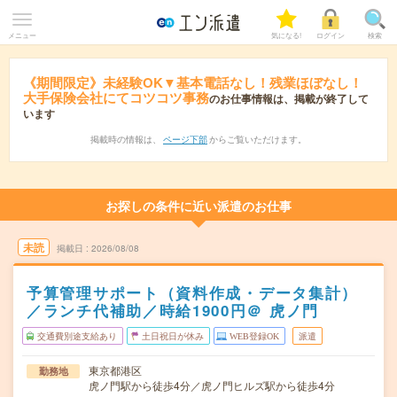
メニュー
気になる!
ログイン
検索
《期間限定》未経験OK▼基本電話なし！残業ほぼなし！
大手保険会社にてコツコツ事務
のお仕事情報は、掲載が終了して
います
掲載時の情報は、
ページ下部
からご覧いただけます。
お探しの条件に近い派遣のお仕事
未読
掲載日
2026/08/08
予算管理サポート（資料作成・データ集計）
／ランチ代補助／時給1900円＠ 虎ノ門
交通費別途支給あり
土日祝日が休み
WEB登録OK
派遣
東京都港区
勤務地
虎ノ門駅から徒歩4分／虎ノ門ヒルズ駅から徒歩4分