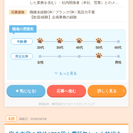
した業務を含む）・社内関係者（本社、営業）とのメ…
職種未経験OK / ブランクOK / 英語力不要
応募資格
【歓迎/経験】企画事務の経験
職場の雰囲気
年齢層
20代
30代
40代
50代
60代
男女比率
女性
男性
もっと見る
気になる!
応募へ進む
詳しく見る
派遣会社
株式会社リクルートスタッフィング
未読
掲載日
2026/08/08