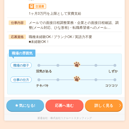
交通費
1ヶ月3万円を上限として実費支給
メールでの面接日程調整業務・企業との面接日程確認、調
仕事内容
整(メール対応、ひな形有)・転職希望者へのメール…
職種未経験OK / ブランクOK / 英語力不要
応募資格
■未経験OK！
職場の雰囲気
職場の様子
活気がある
しずか
仕事の仕方
テキパキ
コツコツ
気になる!
応募へ進む
詳しく見る
派遣会社
株式会社リクルートスタッフィング