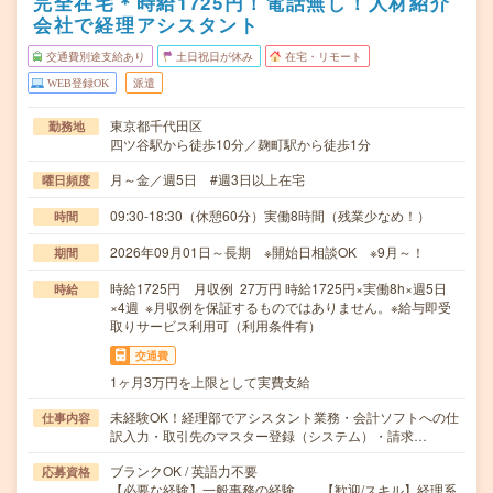
完全在宅＊時給1725円！電話無し！人材紹介
会社で経理アシスタント
交通費別途支給あり
土日祝日が休み
在宅・リモート
WEB登録OK
派遣
東京都千代田区
勤務地
四ツ谷駅から徒歩10分／麹町駅から徒歩1分
月～金／週5日 #週3日以上在宅
曜日頻度
09:30-18:30（休憩60分）実働8時間（残業少なめ！）
時間
2026年09月01日～長期 ※開始日相談OK ※9月～！
期間
時給1725円 月収例 27万円 時給1725円×実働8h×週5日
時給
×4週 ※月収例を保証するものではありません。※給与即受
取りサービス利用可（利用条件有）
交通費
1ヶ月3万円を上限として実費支給
未経験OK！経理部でアシスタント業務・会計ソフトへの仕
仕事内容
訳入力・取引先のマスター登録（システム）・請求…
ブランクOK / 英語力不要
応募資格
【必要な経験】一般事務の経験 【歓迎/スキル】経理系