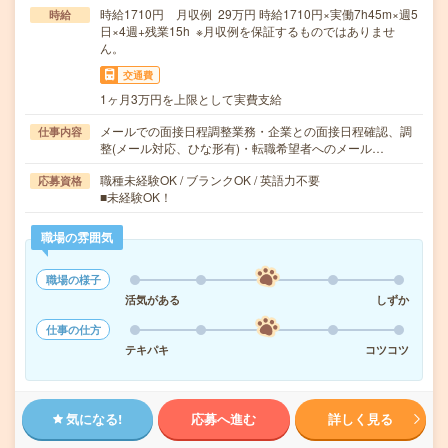
時給1710円 月収例 29万円 時給1710円×実働7h45m×週5
時給
日×4週+残業15h ※月収例を保証するものではありませ
ん。
交通費
1ヶ月3万円を上限として実費支給
メールでの面接日程調整業務・企業との面接日程確認、調
仕事内容
整(メール対応、ひな形有)・転職希望者へのメール…
職種未経験OK / ブランクOK / 英語力不要
応募資格
■未経験OK！
職場の雰囲気
職場の様子
活気がある
しずか
仕事の仕方
テキパキ
コツコツ
気になる!
応募へ進む
詳しく見る