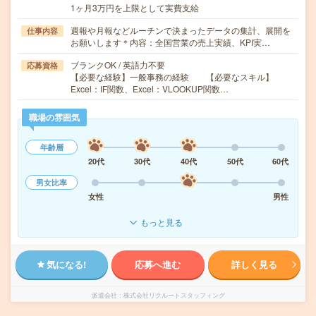
1ヶ月3万円を上限として実費支給
週報や月報などルーチンで決まったデータの集計、展開を
仕事内容
お願いします＊内容：全国営業の売上実績、KPI実…
ブランクOK / 英語力不要
応募資格
【必要な経験】一般事務の経験 【必要なスキル】
Excel：IF関数、Excel：VLOOKUP関数…
職場の雰囲気
年齢層
20代
30代
40代
50代
60代
男女比率
女性
男性
もっと見る
気になる!
応募へ進む
詳しく見る
派遣会社
株式会社リクルートスタッフィング