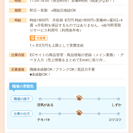
11:00-16:00（休憩60分）実働4時間（残業少なめ！）
時間
即日～長期 ※開始日相談OK
期間
時給1800円 月収例 8万円 時給1800円×実働4h×週3日×4
時給
週 ※月収例を保証するものではありません。※給与即受取
りサービス利用可（利用条件有）
交通費
1ヶ月3万円を上限として実費支給
ECサイトの商品管理・商品情報の登録（メイン業務）・デ
仕事内容
ータ入力（売上情報をまとめてExcelに張り付…
職種未経験OK / ブランクOK / 英語力不要
応募資格
■未経験OK！
職場の雰囲気
職場の様子
活気がある
しずか
仕事の仕方
テキパキ
コツコツ