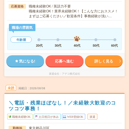
職種未経験OK / 英語力不要
応募資格
職種未経験OK！業界未経験OK！【こんな方におススメ！
まずはご応募ください／歓迎条件】事務経験が浅い…
職場の雰囲気
年齢層
20代
30代
40代
50代
60代
気になる!
応募へ進む
詳しく見る
派遣会社
アデコ株式会社
未読
掲載日
2026/08/08
＼電話・残業ほぼなし！／未経験大歓迎のコ
ツコツ事務！
職種未経験OK
土日祝日が休み
WEB登録OK
派遣
東京都品川区
勤務地