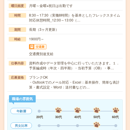
月曜～金曜※祝日は出勤です
曜日頻度
8:30～17:30（実働8時間）を基本としたフレックスタイム
時間
対応休憩時間_12:00～13:00（…
長期（3ヶ月更新）
期間
1900円～
時給
交通費
交通費別途支給
資料作成やデータ管理を中心に行っていただきます。１．
仕事内容
予算編成時（年次・四半期）・当初予算（OB）・事…
ブランクOK
応募資格
・Outlookでのメール対応・Excel：基本操作、簡単な表計
算・書式設定・Word：送付書などの…
職場の雰囲気
年齢層
20代
30代
40代
50代
60代
男女比率