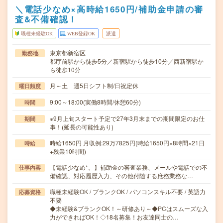
＼電話少なめ×高時給1650円/補助金申請の審
査&不備確認！
職種未経験OK
WEB登録OK
派遣
東京都新宿区
勤務地
都庁前駅から徒歩5分／新宿駅から徒歩10分／西新宿駅か
ら徒歩10分
月～土 週5日シフト制/日祝定休
曜日頻度
9:00～18:00(実働8時間/休憩60分)
時間
※9月上旬スタート予定で27年3月末までの期間限定のお仕
期間
事！(延長の可能性あり)
時給1650円 月収例:29万7825円(時給1650円×8時間×21日
時給
+残業10時間)
【電話少なめ*。】補助金の審査業務、メールや電話での不
仕事内容
備確認、対応履歴入力、その他付随する庶務業務な…
職種未経験OK / ブランクOK / パソコンスキル不要 / 英語力
応募資格
不要
◆未経験&ブランクOK！～研修あり～◆PCはスムーズな入
力ができればOK！◇18名募集！お友達同士の…