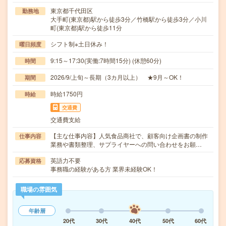
東京都千代田区
勤務地
大手町(東京都)駅から徒歩3分／竹橋駅から徒歩3分／小川
町(東京都)駅から徒歩11分
シフト制※土日休み！
曜日頻度
9:15～17:30(実働:7時間15分) (休憩60分)
時間
2026/9/上旬～長期（3カ月以上） ★9月～OK！
期間
時給1750円
時給
交通費
交通費支給
【主な仕事内容】人気食品商社で、顧客向け企画書の制作
仕事内容
業務や書類整理、サプライヤーへの問い合わせをお願…
英語力不要
応募資格
事務職の経験がある方 業界未経験OK！
職場の雰囲気
年齢層
20代
30代
40代
50代
60代