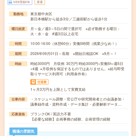
WEB登録OK
派遣
東京都中央区
勤務地
新日本橋駅から徒歩3分／三越前駅から徒歩1分
月～金／週3～5日の間で選択可 ※必ず勤務する曜日：
曜日頻度
火・水・金 #週3日以上在宅
10:00-16:00（休憩60分）実働5時間（残業少なめ！）
時間
2026年09月01日～長期 ※開始日相談OK ※9月～！
期間
時給3000円 月収例 30万円 時給3000円×実働5h×週5日
時給
×4週 ※月収例を保証するものではありません。※給与即受
取りサービス利用可（利用条件有）
交通費
1ヶ月3万円を上限として実費支給
・スケジュール調整・官公庁や研究開発者との会議参加・
仕事内容
議事録作成・資料作成・データ集計・必要解析データ…
ブランクOK / 英語力不要
応募資格
【必要な経験】企画事務の経験、企画管理の経験
職場の雰囲気