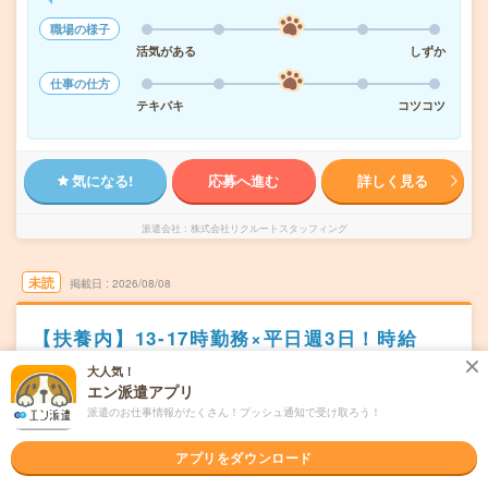
職場の様子
活気がある
しずか
仕事の仕方
テキパキ
コツコツ
気になる!
応募へ進む
詳しく見る
派遣会社
株式会社リクルートスタッフィング
未読
掲載日
2026/08/08
【扶養内】13-17時勤務×平日週3日！時給
1650円＊納品データの入力管理！
大人気！
エン派遣アプリ
職種未経験OK
交通費別途支給あり
土日祝日が休み
WEB登録OK
派遣のお仕事情報がたくさん！プッシュ通知で受け取ろう！
派遣
アプリをダウンロード
東京都千代田区
勤務地
神保町駅から徒歩4分／水道橋駅から徒歩8分