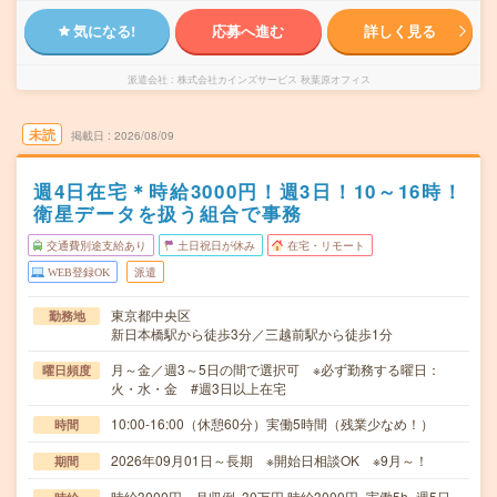
気になる!
応募へ進む
詳しく見る
派遣会社
株式会社カインズサービス 秋葉原オフィス
未読
掲載日
2026/08/09
週4日在宅＊時給3000円！週3日！10～16時！
衛星データを扱う組合で事務
交通費別途支給あり
土日祝日が休み
在宅・リモート
WEB登録OK
派遣
東京都中央区
勤務地
新日本橋駅から徒歩3分／三越前駅から徒歩1分
月～金／週3～5日の間で選択可 ※必ず勤務する曜日：
曜日頻度
火・水・金 #週3日以上在宅
10:00-16:00（休憩60分）実働5時間（残業少なめ！）
時間
2026年09月01日～長期 ※開始日相談OK ※9月～！
期間
時給3000円 月収例 30万円 時給3000円×実働5h×週5日