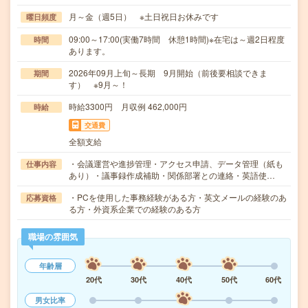
月～金（週5日） ※土日祝日お休みです
曜日頻度
09:00～17:00(実働7時間 休憩1時間)※在宅は～週2日程度
時間
あります。
2026年09月上旬～長期 9月開始（前後要相談できま
期間
す） ※9月～！
時給3300円 月収例 462,000円
時給
交通費
全額支給
・会議運営や進捗管理・アクセス申請、データ管理（紙も
仕事内容
あり）・議事録作成補助・関係部署との連絡・英語使…
・PCを使用した事務経験がある方・英文メールの経験のあ
応募資格
る方・外資系企業での経験のある方
職場の雰囲気
年齢層
20代
30代
40代
50代
60代
男女比率