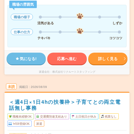
職場の雰囲気
職場の様子
活気がある
しずか
仕事の仕方
テキパキ
コツコツ
気になる!
応募へ進む
詳しく見る
派遣会社
株式会社リクルートスタッフィング
未読
掲載日
2026/08/09
＜週4日×1日4hの扶養枠＞子育てとの両立電
話無し事務
職種未経験OK
交通費別途支給あり
土日祝日が休み
残業なし
WEB登録OK
派遣