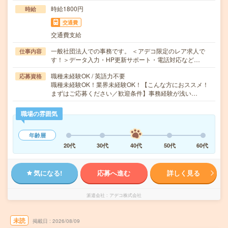
時給1800円
時給
交通費
交通費支給
一般社団法人での事務です。 ＜アデコ限定のレア求人で
仕事内容
す！＞データ入力・HP更新サポート・電話対応など…
職種未経験OK / 英語力不要
応募資格
職種未経験OK！業界未経験OK！【こんな方におススメ！
まずはご応募ください／歓迎条件】事務経験が浅い…
職場の雰囲気
年齢層
20代
30代
40代
50代
60代
気になる!
応募へ進む
詳しく見る
派遣会社
アデコ株式会社
未読
掲載日
2026/08/09