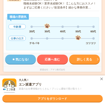
職種未経験OK！業界未経験OK！【こんな方におススメ！
まずはご応募ください／歓迎条件】細かな事務作業…
職場の雰囲気
年齢層
20代
30代
40代
50代
60代
仕事の仕方
テキパキ
コツコツ
気になる!
応募へ進む
詳しく見る
派遣会社
アデコ株式会社
大人気！
未読
掲載日
2026/08/09
エン派遣アプリ
派遣のお仕事情報がたくさん！プッシュ通知で受け取ろう！
《年齢不問！》配送サービス会社での伝票に
関する事務
アプリをダウンロード
職種未経験OK
WEB登録OK
派遣