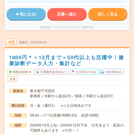
気になる!
応募へ進む
詳しく見る
派遣会社
パーソルテンプスタッフ株式会社
未読
掲載日
2026/08/09
1800円＊＜12月まで＞50代以上も活躍中！健
康診断データ入力・集計など
職種未経験OK
交通費別途支給あり
土日祝日が休み
WEB登録OK
派遣
東京都千代田区
勤務地
新御茶ノ水駅から徒歩2分／御茶ノ水駅から徒歩2分
月～金（週5日） ※☆土日祝休みです
曜日頻度
09:00～17:15(実働7時間15分 休憩1時間)
時間
2026年10月上旬～2026年12月下旬 12月末まで 延長の
期間
可能性もあります ※10月～！