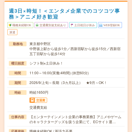
週3日×時短！＜エンタメ企業でのコツコツ事
務＞アニメ好き歓迎
職種未経験OK
交通費別途支給あり
土日祝日が休み
WEB登録OK
派遣
東京都中野区
勤務地
中野坂上駅から徒歩1分／西新宿駅から徒歩15分／西新宿
五丁目駅から徒歩14分
シフト制※土日休み！
曜日頻度
11:00～16:00(実働:4時間) (休憩60分)
時間
2026/9/上旬～長期（3カ月以上） ★9月～OK！
期間
時給1650円
時給
交通費
交通費支給
【エンターテインメント企業の事務業務】アニメやゲーム
仕事内容
のキャラクターグッズを扱う企業にて、ECサイト運…
職種未経験OK / 英語力不要
応募資格