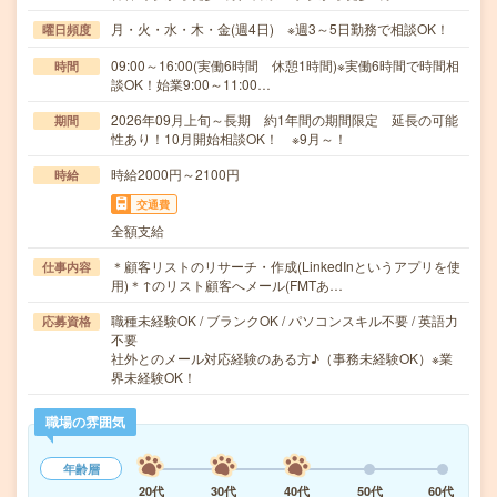
月・火・水・木・金(週4日) ※週3～5日勤務で相談OK！
曜日頻度
09:00～16:00(実働6時間 休憩1時間)※実働6時間で時間相
時間
談OK！始業9:00～11:00…
2026年09月上旬～長期 約1年間の期間限定 延長の可能
期間
性あり！10月開始相談OK！ ※9月～！
時給2000円～2100円
時給
交通費
全額支給
＊顧客リストのリサーチ・作成(LinkedInというアプリを使
仕事内容
用)＊↑のリスト顧客へメール(FMTあ…
職種未経験OK / ブランクOK / パソコンスキル不要 / 英語力
応募資格
不要
社外とのメール対応経験のある方♪（事務未経験OK）※業
界未経験OK！
職場の雰囲気
年齢層
20代
30代
40代
50代
60代