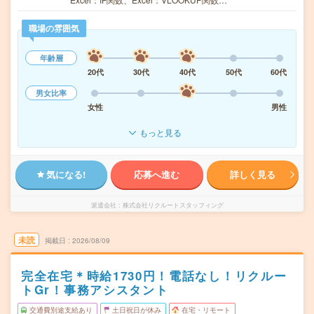
職場の雰囲気
年齢層
20代
30代
40代
50代
60代
男女比率
女性
男性
もっと見る
気になる!
応募へ進む
詳しく見る
派遣会社
株式会社リクルートスタッフィング
未読
掲載日
2026/08/09
完全在宅＊時給1730円！電話なし！リクルー
トGr！事務アシスタント
交通費別途支給あり
土日祝日が休み
在宅・リモート