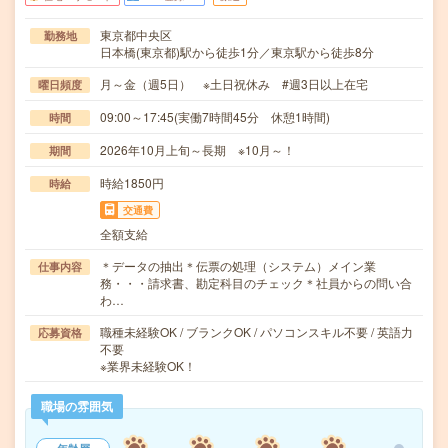
東京都中央区
勤務地
日本橋(東京都)駅から徒歩1分／東京駅から徒歩8分
月～金（週5日） ※土日祝休み #週3日以上在宅
曜日頻度
09:00～17:45(実働7時間45分 休憩1時間)
時間
2026年10月上旬～長期 ※10月～！
期間
時給1850円
時給
交通費
全額支給
＊データの抽出＊伝票の処理（システム）メイン業
仕事内容
務・・・請求書、勘定科目のチェック＊社員からの問い合
わ…
職種未経験OK / ブランクOK / パソコンスキル不要 / 英語力
応募資格
不要
※業界未経験OK！
職場の雰囲気