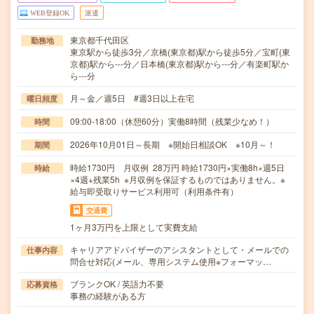
WEB登録OK
派遣
東京都千代田区
勤務地
東京駅から徒歩3分／京橋(東京都)駅から徒歩5分／宝町(東
京都)駅から---分／日本橋(東京都)駅から---分／有楽町駅か
ら---分
月～金／週5日 #週3日以上在宅
曜日頻度
09:00-18:00（休憩60分）実働8時間（残業少なめ！）
時間
2026年10月01日～長期 ※開始日相談OK ※10月～！
期間
時給1730円 月収例 28万円 時給1730円×実働8h×週5日
時給
×4週+残業5h ※月収例を保証するものではありません。※
給与即受取りサービス利用可（利用条件有）
交通費
1ヶ月3万円を上限として実費支給
キャリアアドバイザーのアシスタントとして・メールでの
仕事内容
問合せ対応(メール、専用システム使用※フォーマッ…
ブランクOK / 英語力不要
応募資格
事務の経験がある方