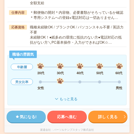
全額支給
＊郵便物の開封＊内容物、必要書類がそろっているか確認
仕事内容
＊専用システムへの登録※電話対応は一切ありません…
職種未経験OK / ブランクOK / パソコンスキル不要 / 英語力
応募資格
不要
未経験OK！●紙多めの環境に抵抗のない方●電話対応の抵
抗がない方＼PC基本操作・入力ができればOK☆…
職場の雰囲気
年齢層
20代
30代
40代
50代
60代
男女比率
女性
男性
もっと見る
気になる!
応募へ進む
詳しく見る
派遣会社
パーソルテンプスタッフ株式会社