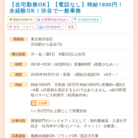
【在宅勤務OK】【電話なし】時給1800円！
未経験OK！渋谷で一般事務
職種未経験OK
交通費別途支給あり
土日祝日が休み
在宅・リモート
WEB登録OK
派遣
東京都渋谷区
勤務地
渋谷駅から徒歩7分
月～金／週5日 #週3日以上在宅
曜日頻度
09:30-18:30（休憩60分）実働8時間（残業少なめ！）
時間
2026年09月01日～長期 ※開始日相談OK ※9月～！
期間
時給1800円 月収例 28万円 時給1800円×実働8h×週5日
時給
×4週 ※月収例を保証するものではありません。※給与即受
取りサービス利用可（利用条件有）
交通費
1ヶ月3万円を上限として実費支給
開発部門のバックオフィスとして・契約書確認・入退社手
仕事内容
続き・社内外やり取り(メール、チャット)・台帳更…
職種未経験OK / ブランクOK / 英語力不要
応募資格