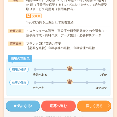
時給
×4週 ※月収例を保証するものではありません。※給与即受
取りサービス利用可（利用条件有）
交通費
1ヶ月3万円を上限として実費支給
・スケジュール調整・官公庁や研究開発者との会議参加・
仕事内容
議事録作成・資料作成・データ集計・必要解析データ…
ブランクOK / 英語力不要
応募資格
【必要な経験】企画事務の経験、企画管理の経験
職場の雰囲気
職場の様子
活気がある
しずか
仕事の仕方
テキパキ
コツコツ
気になる!
応募へ進む
詳しく見る