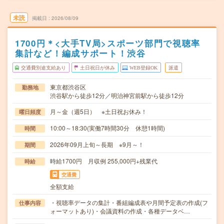
未読
掲載日
2026/08/09
1700円＊<大手TV局>スポーツ部門で視聴率
集計など！編成サポート！渋谷
交通費別途支給あり
土日祝日が休み
WEB登録OK
派遣
東京都渋谷区
勤務地
渋谷駅から徒歩12分／明治神宮前駅から徒歩12分
月～金（週5日） ※土日祝お休み！
曜日頻度
10:00～18:30(実働7時間30分 休憩1時間)
時間
2026年09月上旬～長期 ※9月～！
期間
時給1700円 月収例 255,000円+残業代
時給
交通費
全額支給
・視聴率データの集計・番組編成表や月間予定表の作成(フ
仕事内容
ォーマットあり)・会議資料の作成・各種データベ…