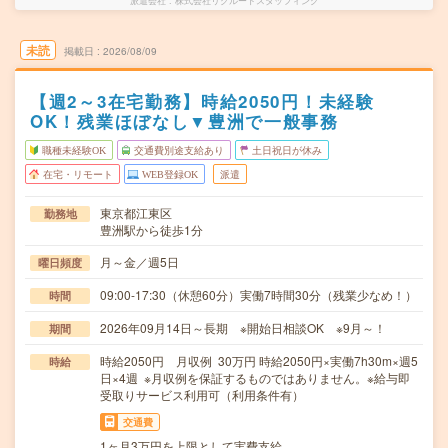
派遣会社
株式会社リクルートスタッフィング
未読
掲載日
2026/08/09
【週2～3在宅勤務】時給2050円！未経験
OK！残業ほぼなし▼豊洲で一般事務
職種未経験OK
交通費別途支給あり
土日祝日が休み
在宅・リモート
WEB登録OK
派遣
東京都江東区
勤務地
豊洲駅から徒歩1分
月～金／週5日
曜日頻度
09:00-17:30（休憩60分）実働7時間30分（残業少なめ！）
時間
2026年09月14日～長期 ※開始日相談OK ※9月～！
期間
時給2050円 月収例 30万円 時給2050円×実働7h30m×週5
時給
日×4週 ※月収例を保証するものではありません。※給与即
受取りサービス利用可（利用条件有）
交通費
1ヶ月3万円を上限として実費支給