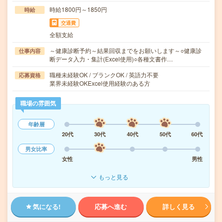
時給1800円～1850円
時給
交通費
全額支給
～健康診断予約～結果回収までをお願いします～○健康診
仕事内容
断データ入力・集計(Excel使用)○各種文書作…
職種未経験OK / ブランクOK / 英語力不要
応募資格
業界未経験OKExcel使用経験のある方
職場の雰囲気
年齢層
20代
30代
40代
50代
60代
男女比率
女性
男性
もっと見る
気になる!
応募へ進む
詳しく見る