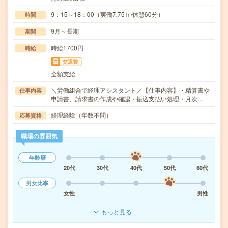
9：15～18：00（実働7.75ｈ/休憩60分）
時間
9月～長期
期間
時給1700円
時給
交通費
全額支給
＼労働組合で経理アシスタント／【仕事内容】・精算書や
仕事内容
申請書、請求書の作成や確認・振込支払い処理・月次…
経理経験（年数不問）
応募資格
職場の雰囲気
年齢層
20代
30代
40代
50代
60代
男女比率
女性
男性
もっと見る