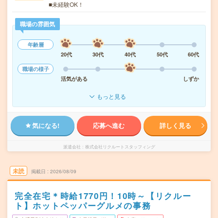
■未経験OK！
職場の雰囲気
年齢層
20代
30代
40代
50代
60代
職場の様子
活気がある
しずか
もっと見る
気になる!
応募へ進む
詳しく見る
派遣会社
株式会社リクルートスタッフィング
未読
掲載日
2026/08/09
完全在宅＊時給1770円！10時～【リクルー
ト】ホットペッパーグルメの事務