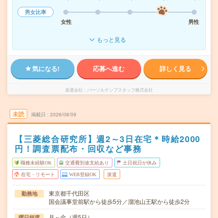
男女比率
女性
男性
もっと見る
気になる!
応募へ進む
詳しく見る
派遣会社
パーソルテンプスタッフ株式会社
未読
掲載日
2026/08/09
【三菱総合研究所】週2～3日在宅＊時給2000
円！調査票配布・回収など事務
職種未経験OK
交通費別途支給あり
土日祝日が休み
在宅・リモート
WEB登録OK
派遣
東京都千代田区
勤務地
国会議事堂前駅から徒歩5分／溜池山王駅から徒歩2分
月～金（週5日）
曜日頻度