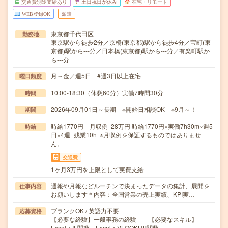
交通費別途支給あり
土日祝日が休み
在宅・リモート
WEB登録OK
派遣
東京都千代田区
勤務地
東京駅から徒歩2分／京橋(東京都)駅から徒歩4分／宝町(東
京都)駅から---分／日本橋(東京都)駅から---分／有楽町駅か
ら---分
月～金／週5日 #週3日以上在宅
曜日頻度
10:00-18:30（休憩60分）実働7時間30分
時間
2026年09月01日～長期 ※開始日相談OK ※9月～！
期間
時給1770円 月収例 28万円 時給1770円×実働7h30m×週5
時給
日×4週+残業10h ※月収例を保証するものではありませ
ん。
交通費
1ヶ月3万円を上限として実費支給
週報や月報などルーチンで決まったデータの集計、展開を
仕事内容
お願いします＊内容：全国営業の売上実績、KPI実…
ブランクOK / 英語力不要
応募資格
【必要な経験】一般事務の経験 【必要なスキル】
Excel：IF関数、Excel：VLOOKUP関数…