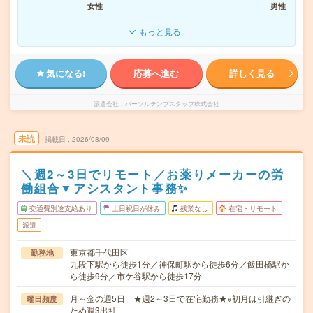
女性
男性
もっと見る
気になる!
応募へ進む
詳しく見る
派遣会社
パーソルテンプスタッフ株式会社
未読
掲載日
2026/08/09
＼週2～3日でリモート／お薬りメーカーの労
働組合▼アシスタント事務✨
交通費別途支給あり
土日祝日が休み
残業なし
在宅・リモート
派遣
東京都千代田区
勤務地
九段下駅から徒歩1分／神保町駅から徒歩6分／飯田橋駅か
ら徒歩9分／市ケ谷駅から徒歩17分
月～金の週5日 ★週2～3日で在宅勤務★※初月は引継ぎの
曜日頻度
ため週3出社