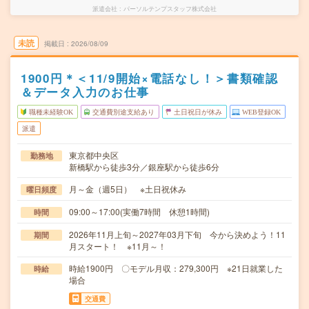
派遣会社
パーソルテンプスタッフ株式会社
未読
掲載日
2026/08/09
1900円＊＜11/9開始×電話なし！＞書類確認
＆データ入力のお仕事
職種未経験OK
交通費別途支給あり
土日祝日が休み
WEB登録OK
派遣
東京都中央区
勤務地
新橋駅から徒歩3分／銀座駅から徒歩6分
月～金（週5日） ※土日祝休み
曜日頻度
09:00～17:00(実働7時間 休憩1時間)
時間
2026年11月上旬～2027年03月下旬 今から決めよう！11
期間
月スタート！ ※11月～！
時給1900円 〇モデル月収：279,300円 ※21日就業した
時給
場合
交通費