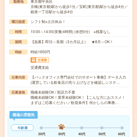
東京都中央区
勤務地
京橋(東京都)駅から徒歩1分／宝町(東京都)駅から徒歩4分／
銀座一丁目駅から徒歩4分
シフト制※土日休み！
曜日頻度
10:00～14:00(実働:4時間) (休憩0分) ※残業なし
時間
【急募】即日～長期（3カ月以上） ★8月～OK！
期間
時給1650円
時給
交通費
交通費支給
【バックオフィス専門会社でのサポート事務】データ入力
仕事内容
(運営している飲食店の売り上げなどを確認しシステ…
職種未経験OK / 英語力不要
応募資格
職種未経験OK！業界未経験OK！【こんな方におススメ！
まずはご応募ください／歓迎条件】何かしらの事務…
職場の雰囲気
年齢層
20代
30代
40代
50代
60代