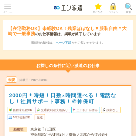
メニュー
気になる!
ログイン
検索
【在宅勤務OK】未経験OK！残業ほぼなし▼服装自由＊大
崎で一般事務
のお仕事情報は、掲載が終了しています
掲載時の情報は、
ページ下部
からご覧いただけます。
お探しの条件に近い派遣のお仕事
未読
掲載日
2026/08/09
2000円＊時短！日数×時間選べる！電話な
し！社員サポート事務！＠神保町
職種未経験OK
交通費別途支給あり
土日祝日が休み
残業なし
WEB登録OK
派遣
東京都千代田区
勤務地
神保町駅から徒歩2分／御茶ノ水駅から徒歩8分