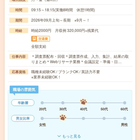
09:15～18:15(実働8時間 休憩1時間)
時間
2026年09月上旬～長期 ※9月～！
期間
時給2000円 月収例 320,000円+残業代
時給
交通費
全額支給
＊調査票配布・回収＊調査票作成、入力、集計、結果の取
仕事内容
りまとめ＊Webリサーチ業務＊会議設定・準備・日…
職種未経験OK / ブランクOK / 英語力不要
応募資格
※業界未経験OK！
職場の雰囲気
年齢層
20代
30代
40代
50代
60代
男女比率
女性
男性
もっと見る