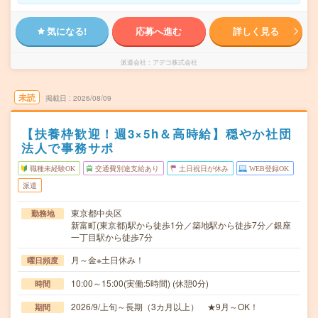
気になる!
応募へ進む
詳しく見る
派遣会社
アデコ株式会社
未読
掲載日
2026/08/09
【扶養枠歓迎！週3×5h＆高時給】穏やか社団
法人で事務サポ
職種未経験OK
交通費別途支給あり
土日祝日が休み
WEB登録OK
派遣
東京都中央区
勤務地
新富町(東京都)駅から徒歩1分／築地駅から徒歩7分／銀座
一丁目駅から徒歩7分
月～金※土日休み！
曜日頻度
10:00～15:00(実働:5時間) (休憩0分)
時間
2026/9/上旬～長期（3カ月以上） ★9月～OK！
期間