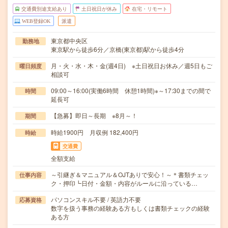
交通費別途支給あり
土日祝日が休み
在宅・リモート
WEB登録OK
派遣
東京都中央区
勤務地
東京駅から徒歩6分／京橋(東京都)駅から徒歩4分
月・火・水・木・金(週4日) ※土日祝日お休み／週5日もご
曜日頻度
相談可
09:00～16:00(実働6時間 休憩1時間)※～17:30までの間で
時間
延長可
【急募】即日～長期 ※8月～！
期間
時給1900円 月収例 182,400円
時給
交通費
全額支給
～引継ぎ＆マニュアル＆OJTありで安心！～＊書類チェッ
仕事内容
ク・押印┗日付・金額・内容がルールに沿っている…
パソコンスキル不要 / 英語力不要
応募資格
数字を扱う事務の経験ある方もしくは書類チェックの経験
ある方