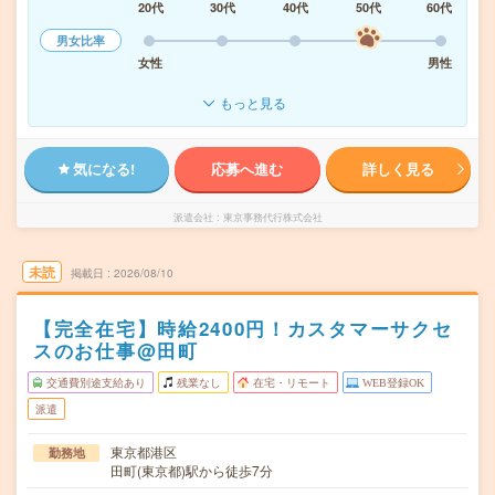
20代
30代
40代
50代
60代
男女比率
女性
男性
もっと見る
気になる!
応募へ進む
詳しく見る
派遣会社
東京事務代行株式会社
未読
掲載日
2026/08/10
【完全在宅】時給2400円！カスタマーサクセ
スのお仕事@田町
交通費別途支給あり
残業なし
在宅・リモート
WEB登録OK
派遣
東京都港区
勤務地
田町(東京都)駅から徒歩7分