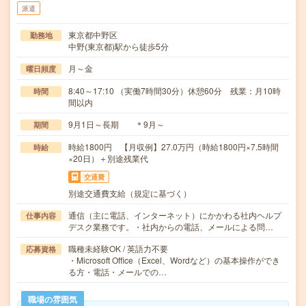
派遣
東京都中野区
勤務地
中野(東京都)駅から徒歩5分
月～金
曜日頻度
8:40～17:10 （実働7時間30分）休憩60分 残業：月10時
時間
間以内
9月1日～長期 ＊9月～
期間
時給1800円 【月収例】27.0万円（時給1800円×7.5時間
時給
×20日）＋別途残業代
交通費
別途交通費支給（規定に基づく）
通信（主に電話、インターネット）にかかわる社内ヘルプ
仕事内容
デスク業務です。・社内からの電話、メールによる問…
職種未経験OK / 英語力不要
応募資格
・Microsoft Office（Excel、Wordなど）の基本操作ができ
る方・電話・メールでの…
職場の雰囲気