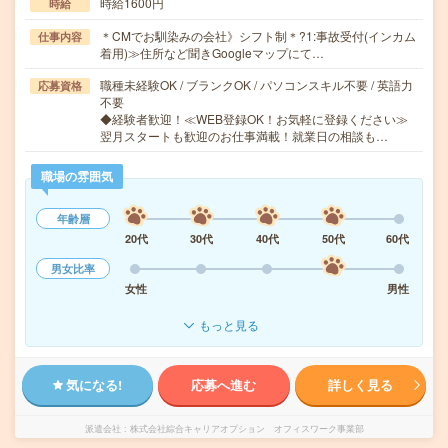
時給1600円
時給
＊CMでお馴染みの会社》シフト制＊?1:事故受付(インカム
仕事内容
着用)≫住所など聞きGoogleマップにて…
職種未経験OK / ブランクOK / パソコンスキル不要 / 英語力
応募資格
不要
◆経験者歓迎！≪WEB登録OK！お気軽に登録ください≫
翌月スタートも歓迎のお仕事満載！就業日の相談も…
職場の雰囲気
年齢層
20代
30代
40代
50代
60代
男女比率
女性
男性
もっと見る
気になる!
応募へ進む
詳しく見る
派遣会社
株式会社綜合キャリアオプション オフィスワーク事業部