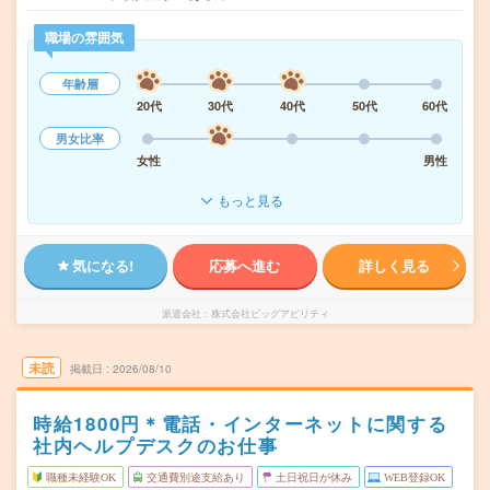
職場の雰囲気
年齢層
20代
30代
40代
50代
60代
男女比率
女性
男性
もっと見る
気になる!
応募へ進む
詳しく見る
派遣会社
株式会社ビッグアビリティ
未読
掲載日
2026/08/10
時給1800円＊電話・インターネットに関する
社内ヘルプデスクのお仕事
職種未経験OK
交通費別途支給あり
土日祝日が休み
WEB登録OK