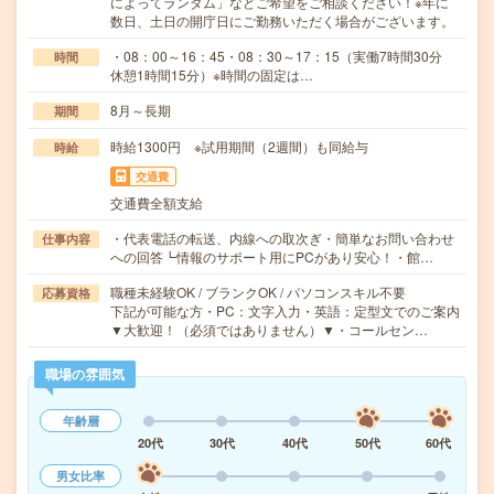
によってランダム」などご希望をご相談ください！※年に
数日、土日の開庁日にご勤務いただく場合がございます。
・08：00～16：45・08：30～17：15（実働7時間30分
時間
休憩1時間15分）※時間の固定は…
8月～長期
期間
時給1300円 ※試用期間（2週間）も同給与
時給
交通費
交通費全額支給
・代表電話の転送、内線への取次ぎ・簡単なお問い合わせ
仕事内容
への回答┗情報のサポート用にPCがあり安心！・館…
職種未経験OK / ブランクOK / パソコンスキル不要
応募資格
下記が可能な方・PC：文字入力・英語：定型文でのご案内
▼大歓迎！（必須ではありません）▼・コールセン…
職場の雰囲気
年齢層
20代
30代
40代
50代
60代
男女比率