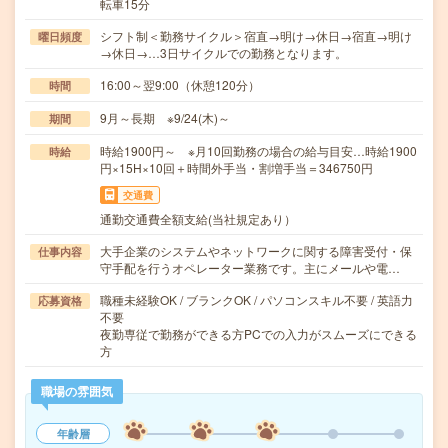
転車15分
シフト制＜勤務サイクル＞宿直→明け→休日→宿直→明け
曜日頻度
→休日→…3日サイクルでの勤務となります。
16:00～翌9:00（休憩120分）
時間
9月～長期 ※9/24(木)～
期間
時給1900円～ ※月10回勤務の場合の給与目安…時給1900
時給
円×15H×10回＋時間外手当・割増手当＝346750円
交通費
通勤交通費全額支給(当社規定あり）
大手企業のシステムやネットワークに関する障害受付・保
仕事内容
守手配を行うオペレーター業務です。主にメールや電…
職種未経験OK / ブランクOK / パソコンスキル不要 / 英語力
応募資格
不要
夜勤専従で勤務ができる方PCでの入力がスムーズにできる
方
職場の雰囲気
年齢層