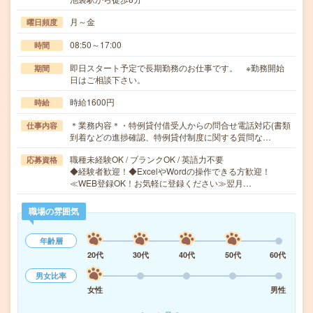
月～金
曜日頻度
08:50～17:00
時間
即日スタート予定で長期勤務のお仕事です。 ※勤務開始
期間
日はご相談下さい。
時給1600円
時給
＊業務内容＊・特例貸付借受人からの問合せ電話対応(書類
仕事内容
到着などの進捗確認、特例貸付制度に関する質問な…
職種未経験OK / ブランクOK / 英語力不要
応募資格
◆経験者歓迎！◆ExcelやWordの操作できる方歓迎！
≪WEB登録OK！お気軽に登録ください≫翌月…
職場の雰囲気
年齢層
20代
30代
40代
50代
60代
男女比率
女性
男性