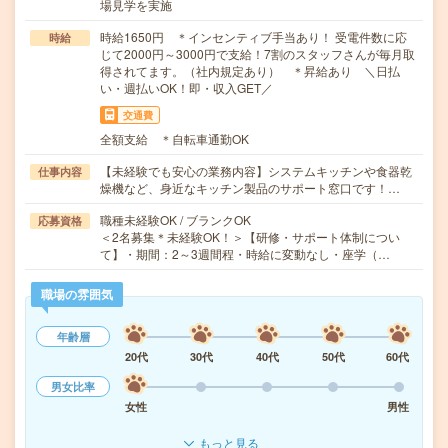
場見学を実施
時給1650円 ＊インセンティブ手当あり！ 受電件数に応
時給
じて2000円～3000円で支給！7割のスタッフさんが毎月取
得されてます。（社内規定あり） ＊昇給あり ＼日払
い・週払いOK！即・収入GET／
交通費
全額支給 ＊自転車通勤OK
【未経験でも安心の業務内容】システムキッチンや食器乾
仕事内容
燥機など、身近なキッチン製品のサポート窓口です！…
職種未経験OK / ブランクOK
応募資格
＜2名募集＊未経験OK！＞【研修・サポート体制につい
て】・期間：2～3週間程・時給に変動なし・座学（…
職場の雰囲気
年齢層
20代
30代
40代
50代
60代
男女比率
女性
男性
もっと見る