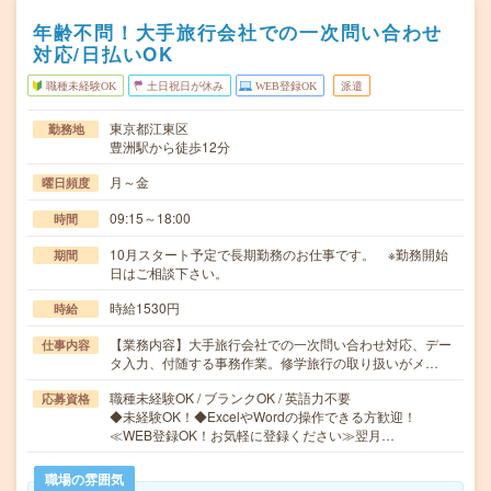
年齢不問！大手旅行会社での一次問い合わせ
対応/日払いOK
職種未経験OK
土日祝日が休み
WEB登録OK
派遣
東京都江東区
勤務地
豊洲駅から徒歩12分
月～金
曜日頻度
09:15～18:00
時間
10月スタート予定で長期勤務のお仕事です。 ※勤務開始
期間
日はご相談下さい。
時給1530円
時給
【業務内容】大手旅行会社での一次問い合わせ対応、デー
仕事内容
タ入力、付随する事務作業。修学旅行の取り扱いがメ…
職種未経験OK / ブランクOK / 英語力不要
応募資格
◆未経験OK！◆ExcelやWordの操作できる方歓迎！
≪WEB登録OK！お気軽に登録ください≫翌月…
職場の雰囲気