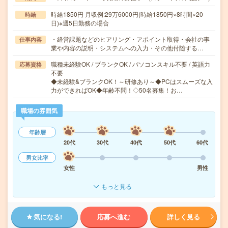
時給1850円 月収例:29万6000円(時給1850円×8時間×20
時給
日)※週5日勤務の場合
・経営課題などのヒアリング・アポイント取得・会社の事
仕事内容
業や内容の説明・システムへの入力・その他付随する…
職種未経験OK / ブランクOK / パソコンスキル不要 / 英語力
応募資格
不要
◆未経験&ブランクOK！～研修あり～◆PCはスムーズな入
力ができればOK◆年齢不問！◇50名募集！お…
職場の雰囲気
年齢層
20代
30代
40代
50代
60代
男女比率
女性
男性
もっと見る
気になる!
応募へ進む
詳しく見る