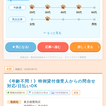
年齢層
20代
30代
40代
50代
60代
男女比率
女性
男性
もっと見る
気になる!
応募へ進む
詳しく見る
派遣会社
株式会社綜合キャリアオプション オフィスワーク事業部
未読
掲載日
2026/08/10
《年齢不問！》特例貸付借受人からの問合せ
対応/日払いOK
職種未経験OK
土日祝日が休み
WEB登録OK
派遣
東京都豊島区
勤務地
池袋駅から徒歩8分