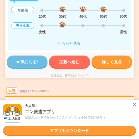
年齢層
20代
30代
40代
50代
60代
男女比率
女性
男性
もっと見る
気になる!
応募へ進む
詳しく見る
派遣会社
株式会社パソナHS
未読
掲載日
2026/08/10
≪未経験OK≫カード会員様へのご案内コール
大人気！
エン派遣アプリ
スタッフ募集＠渋谷駅1分！
派遣のお仕事情報がたくさん！プッシュ通知で受け取ろう！
職種未経験OK
交通費別途支給あり
土日祝日が休み
WEB登録OK
派遣
アプリをダウンロード