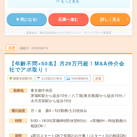
もっと見る
気になる!
応募へ進む
詳しく見る
派遣会社
株式会社綜合キャリアオプション オフィスワーク事業部
未読
掲載日
2026/08/10
【年齢不問×50名】月29万円超！M&A仲介会
社でアポ取り！
職種未経験OK
土日祝日が休み
WEB登録OK
派遣
東京都中央区
勤務地
茅場町駅から徒歩10分／八丁堀(東京都)駅から徒歩10分／
水天宮前駅から徒歩10分
月～金 週4～5日勤務/土日祝休み
曜日頻度
9:00～18:00(実働8時間/休憩60分) ※実働6H～時短勤務の
時間
相談OK！
※即日スタートOKで長期のお仕事！(スタート日の相談OK)
期間