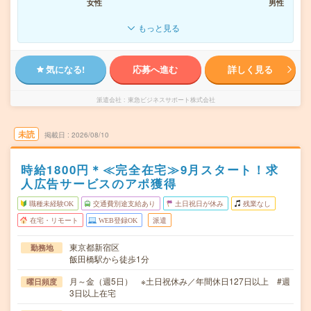
女性
男性
もっと見る
気になる!
応募へ進む
詳しく見る
派遣会社
東急ビジネスサポート株式会社
未読
掲載日
2026/08/10
時給1800円＊≪完全在宅≫9月スタート！求
人広告サービスのアポ獲得
職種未経験OK
交通費別途支給あり
土日祝日が休み
残業なし
在宅・リモート
WEB登録OK
派遣
東京都新宿区
勤務地
飯田橋駅から徒歩1分
月～金（週5日） ※土日祝休み／年間休日127日以上 #週
曜日頻度
3日以上在宅