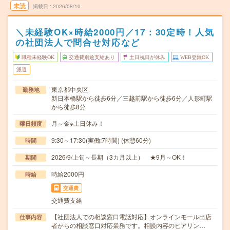
未読
掲載日
2026/08/10
＼未経験OK×時給2000円／17：30定時！人気
の社団法人で問合せ対応など
職種未経験OK
交通費別途支給あり
土日祝日が休み
WEB登録OK
派遣
東京都中央区
勤務地
新日本橋駅から徒歩6分／三越前駅から徒歩6分／人形町駅
から徒歩8分
月～金※土日休み！
曜日頻度
9:30～17:30(実働:7時間) (休憩60分)
時間
2026/9/上旬～長期（3カ月以上） ★9月～OK！
期間
時給2000円
時給
交通費
交通費支給
【社団法人での相談窓口電話対応】オンラインモール出店
仕事内容
者からの相談窓口対応業務です。相談内容のヒアリン…