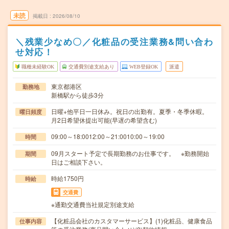
未読
掲載日
2026/08/10
＼残業少なめ〇／化粧品の受注業務&問い合わ
せ対応！
職種未経験OK
交通費別途支給あり
WEB登録OK
派遣
東京都港区
勤務地
新橋駅から徒歩3分
日曜+他平日一日休み。祝日の出勤有。夏季・冬季休暇。
曜日頻度
月2日希望休提出可能(早遅の希望含む)
09:00～18:0012:00～21:0010:00～19:00
時間
09月スタート予定で長期勤務のお仕事です。 ※勤務開始
期間
日はご相談下さい。
時給1750円
時給
交通費
※通勤交通費当社規定別途支給
【化粧品会社のカスタマーサービス】(1)化粧品、健康食品
仕事内容