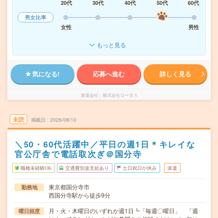
20代
30代
40代
50代
60代
男女比率
女性
男性
もっと見る
気になる!
応募へ進む
詳しく見る
派遣会社
株式会社ロータス
未読
掲載日
2026/08/10
＼50・60代活躍中／平日の週1日＊キレイな
官公庁舎で電話取次ぎ＠国分寺
職種未経験OK
交通費別途支給あり
土日祝日が休み
派遣
東京都国分寺市
勤務地
西国分寺駅から徒歩9分
月・火・木曜日のいずれか週1日┗「毎週〇曜日」 「週
曜日頻度