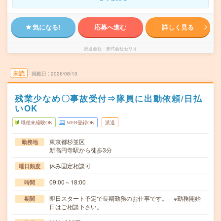
気になる!
応募へ進む
詳しく見る
派遣会社
株式会社セリオ
未読
掲載日
2026/08/10
残業少なめ〇事故受付⇒隊員に出動依頼/日払
いOK
職種未経験OK
WEB登録OK
派遣
東京都杉並区
勤務地
新高円寺駅から徒歩3分
休み固定相談可
曜日頻度
09:00～18:00
時間
即日スタート予定で長期勤務のお仕事です。 ※勤務開始
期間
日はご相談下さい。