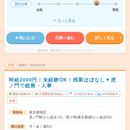
男女比率
女性
男性
もっと見る
気になる!
応募へ進む
詳しく見る
派遣会社
株式会社リクルートスタッフィング
未読
掲載日
2026/08/06
時給2000円！未経験OK！残業ほぼなし▼虎
ノ門で総務・人事
職種未経験OK
交通費別途支給あり
土日祝日が休み
WEB登録OK
派遣
東京都港区
勤務地
虎ノ門駅から徒歩1分／霞ケ関(東京都)駅から徒歩5分
月～金／週5日
曜日頻度