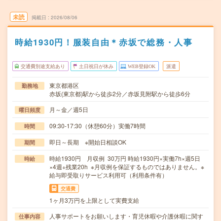
未読
掲載日
2026/08/06
時給1930円！服装自由＊赤坂で総務・人事
交通費別途支給あり
土日祝日が休み
WEB登録OK
派遣
東京都港区
勤務地
赤坂(東京都)駅から徒歩2分／赤坂見附駅から徒歩6分
月～金／週5日
曜日頻度
09:30-17:30（休憩60分）実働7時間
時間
即日～長期 ※開始日相談OK
期間
時給1930円 月収例 30万円 時給1930円×実働7h×週5日
時給
×4週+残業20h ※月収例を保証するものではありません。※
給与即受取りサービス利用可（利用条件有）
交通費
1ヶ月3万円を上限として実費支給
人事サポートをお願いします・育児休暇や介護休暇に関す
仕事内容