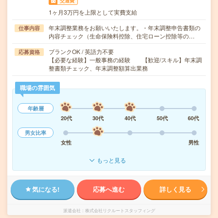
交通費
1ヶ月3万円を上限として実費支給
年末調整業務をお願いいたします。・年末調整申告書類の
仕事内容
内容チェック（生命保険料控除、住宅ローン控除等の…
ブランクOK / 英語力不要
応募資格
【必要な経験】一般事務の経験 【歓迎/スキル】年末調
整書類チェック、年末調整額算出業務
職場の雰囲気
年齢層
20代
30代
40代
50代
60代
男女比率
女性
男性
もっと見る
気になる!
応募へ進む
詳しく見る
派遣会社
株式会社リクルートスタッフィング