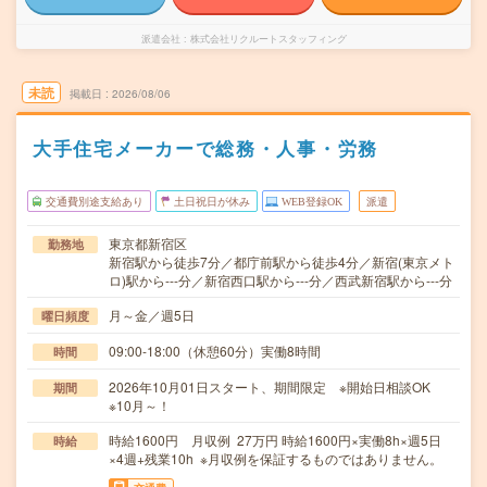
派遣会社
株式会社リクルートスタッフィング
未読
掲載日
2026/08/06
大手住宅メーカーで総務・人事・労務
交通費別途支給あり
土日祝日が休み
WEB登録OK
派遣
東京都新宿区
勤務地
新宿駅から徒歩7分／都庁前駅から徒歩4分／新宿(東京メト
ロ)駅から---分／新宿西口駅から---分／西武新宿駅から---分
月～金／週5日
曜日頻度
09:00-18:00（休憩60分）実働8時間
時間
2026年10月01日スタート、期間限定 ※開始日相談OK
期間
※10月～！
時給1600円 月収例 27万円 時給1600円×実働8h×週5日
時給
×4週+残業10h ※月収例を保証するものではありません。