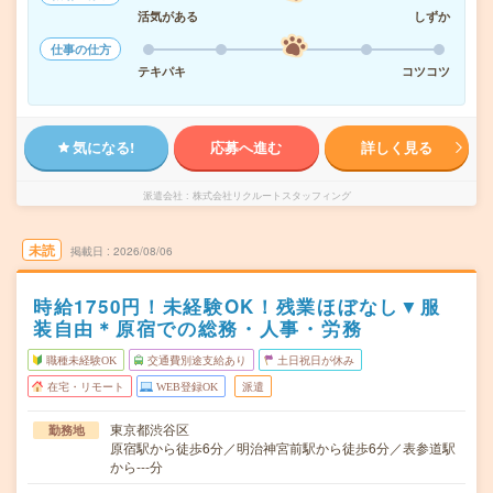
活気がある
しずか
仕事の仕方
テキパキ
コツコツ
気になる!
応募へ進む
詳しく見る
派遣会社
株式会社リクルートスタッフィング
未読
掲載日
2026/08/06
時給1750円！未経験OK！残業ほぼなし▼服
装自由＊原宿での総務・人事・労務
職種未経験OK
交通費別途支給あり
土日祝日が休み
在宅・リモート
WEB登録OK
派遣
東京都渋谷区
勤務地
原宿駅から徒歩6分／明治神宮前駅から徒歩6分／表参道駅
から---分