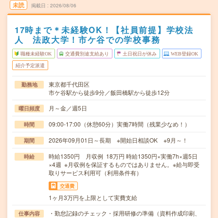
未読
掲載日
2026/08/06
17時まで＊未経験OK！【社員前提】学校法
人 法政大学！市ケ谷での学校事務
職種未経験OK
交通費別途支給あり
土日祝日が休み
WEB登録OK
紹介予定派遣
東京都千代田区
勤務地
市ケ谷駅から徒歩9分／飯田橋駅から徒歩12分
月～金／週5日
曜日頻度
09:00-17:00（休憩60分）実働7時間（残業少なめ！）
時間
2026年09月01日～長期 ※開始日相談OK ※9月～！
期間
時給1350円 月収例 18万円 時給1350円×実働7h×週5日
時給
×4週 ※月収例を保証するものではありません。※給与即受
取りサービス利用可（利用条件有）
交通費
1ヶ月3万円を上限として実費支給
・勤怠記録のチェック・採用研修の準備（資料作成印刷、
仕事内容