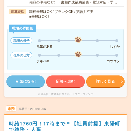
備品の準備など）・書類作成補助業務・電話対応（学…
職種未経験OK / ブランクOK / 英語力不要
応募資格
■未経験OK！
職場の雰囲気
職場の様子
活気がある
しずか
仕事の仕方
テキパキ
コツコツ
気になる!
応募へ進む
詳しく見る
派遣会社
株式会社リクルートスタッフィング
未読
掲載日
2026/08/06
時給1760円！17時まで＊【社員前提】東陽町
で総務・人事