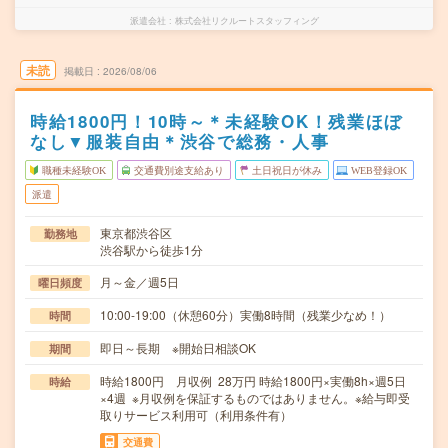
派遣会社
株式会社リクルートスタッフィング
未読
掲載日
2026/08/06
時給1800円！10時～＊未経験OK！残業ほぼ
なし▼服装自由＊渋谷で総務・人事
職種未経験OK
交通費別途支給あり
土日祝日が休み
WEB登録OK
派遣
東京都渋谷区
勤務地
渋谷駅から徒歩1分
月～金／週5日
曜日頻度
10:00-19:00（休憩60分）実働8時間（残業少なめ！）
時間
即日～長期 ※開始日相談OK
期間
時給1800円 月収例 28万円 時給1800円×実働8h×週5日
時給
×4週 ※月収例を保証するものではありません。※給与即受
取りサービス利用可（利用条件有）
交通費