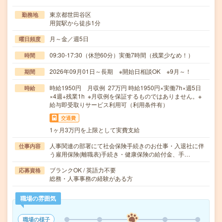
東京都世田谷区
勤務地
用賀駅から徒歩1分
月～金／週5日
曜日頻度
09:30-17:30（休憩60分）実働7時間（残業少なめ！）
時間
2026年09月01日～長期 ※開始日相談OK ※9月～！
期間
時給1950円 月収例 27万円 時給1950円×実働7h×週5日
時給
×4週+残業1h ※月収例を保証するものではありません。※
給与即受取りサービス利用可（利用条件有）
交通費
1ヶ月3万円を上限として実費支給
人事関連の部署にて社会保険手続きのお仕事・入退社に伴
仕事内容
う雇用保険(離職表)手続き・健康保険の給付金、手…
ブランクOK / 英語力不要
応募資格
総務・人事事務の経験がある方
職場の雰囲気
職場の様子