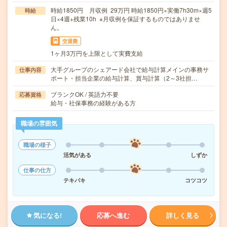
時給1850円 月収例 29万円 時給1850円×実働7h30m×週5
時給
日×4週+残業10h ※月収例を保証するものではありませ
ん。
交通費
1ヶ月3万円を上限として実費支給
大手グループのシェアード会社で給与計算メインの事務サ
仕事内容
ポート・担当企業の給与計算、賞与計算（2～3社担…
ブランクOK / 英語力不要
応募資格
給与・社保事務の経験がある方
職場の雰囲気
職場の様子
活気がある
しずか
仕事の仕方
テキパキ
コツコツ
気になる!
応募へ進む
詳しく見る