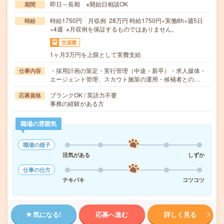
即日～長期 ※開始日相談OK
期間
時給1750円 月収例 28万円 時給1750円×実働8h×週5日
時給
×4週 ※月収例を保証するものではありません。
交通費
1ヶ月3万円を上限として実費支給
・採用計画の策定・実行管理（中途・新卒）・求人媒体・
仕事内容
エージェント管理、スカウト施策の運用・候補者との…
ブランクOK / 英語力不要
応募資格
事務の経験がある方
職場の雰囲気
職場の様子
活気がある
しずか
仕事の仕方
テキパキ
コツコツ
気になる!
応募へ進む
詳しく見る