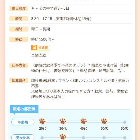
月～金の中で週3～5日
曜日頻度
8:30～17:15（実働7時間/休憩45分）
時間
即日～長期
期間
時給1500円～
時給
交通費
全額支給
《病院の総務課で事務スタッフ》＊簡単な事務作業（郵便
仕事内容
物の仕分け、書類整理等）＊勤怠管理、給与計算、労…
職種未経験OK / ブランクOK / パソコンスキル不要 / 英語力
応募資格
不要
未経験OKPC基本入力操作できる方＊勤怠、給与、労務管
理経験があれば尚可
職場の雰囲気
年齢層
20代
30代
40代
50代
60代
男女比率