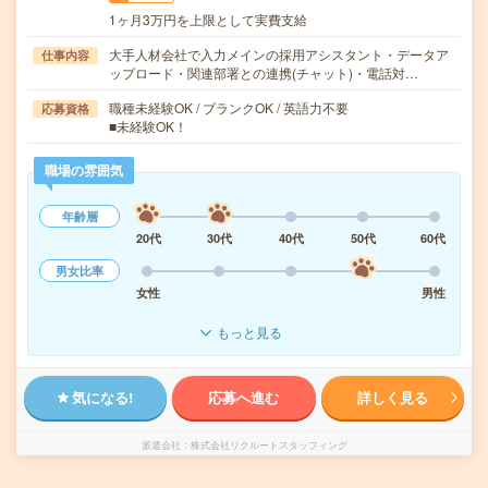
1ヶ月3万円を上限として実費支給
大手人材会社で入力メインの採用アシスタント・データア
仕事内容
ップロード・関連部署との連携(チャット)・電話対…
職種未経験OK / ブランクOK / 英語力不要
応募資格
■未経験OK！
職場の雰囲気
年齢層
20代
30代
40代
50代
60代
男女比率
女性
男性
もっと見る
気になる!
応募へ進む
詳しく見る
派遣会社
株式会社リクルートスタッフィング