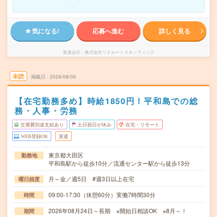
気になる!
応募へ進む
詳しく見る
派遣会社
株式会社リクルートスタッフィング
未読
掲載日
2026/08/06
【在宅勤務多め】時給1850円！平和島での総
務・人事・労務
交通費別途支給あり
土日祝日が休み
在宅・リモート
WEB登録OK
派遣
東京都大田区
勤務地
平和島駅から徒歩10分／流通センター駅から徒歩13分
月～金／週5日 #週3日以上在宅
曜日頻度
09:00-17:30（休憩60分）実働7時間30分
時間
2026年08月24日～長期 ※開始日相談OK ※8月～！
期間