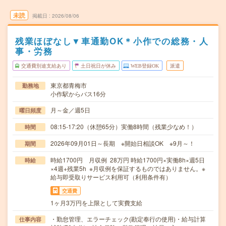
未読
掲載日
2026/08/06
残業ほぼなし▼車通勤OK＊小作での総務・人
事・労務
交通費別途支給あり
土日祝日が休み
WEB登録OK
派遣
東京都青梅市
勤務地
小作駅からバス16分
月～金／週5日
曜日頻度
08:15-17:20（休憩65分）実働8時間（残業少なめ！）
時間
2026年09月01日～長期 ※開始日相談OK ※9月～！
期間
時給1700円 月収例 28万円 時給1700円×実働8h×週5日
時給
×4週+残業5h ※月収例を保証するものではありません。※
給与即受取りサービス利用可（利用条件有）
交通費
1ヶ月3万円を上限として実費支給
・勤怠管理、エラーチェック(勘定奉行の使用)・給与計算
仕事内容