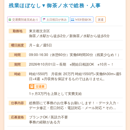
残業ほぼなし▼御茶ノ水で総務・人事
交通費別途支給あり
土日祝日が休み
WEB登録OK
派遣
東京都文京区
勤務地
御茶ノ水駅から徒歩2分／新御茶ノ水駅から徒歩5分
月～金／週5日
曜日頻度
09:00-16:30（休憩60分）実働6時間30分（残業少なめ！）
時間
2026年10月01日～長期 ※開始日相談OK ※10月～！
期間
時給1550円 月収例 20万円 時給1550円×実働6h30m×週5
時給
日×4週 ※月収例を保証するものではありません。
交通費
1ヶ月3万円を上限として実費支給
総務部にて事務のお仕事をお願いします！・データ入力・
仕事内容
データ修正・窓口対応・電話対応・メール対応＊その…
ブランクOK / 英語力不要
応募資格
事務の経験がある方