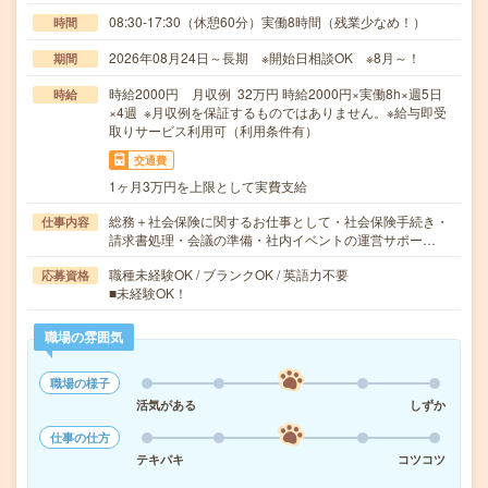
08:30-17:30（休憩60分）実働8時間（残業少なめ！）
時間
2026年08月24日～長期 ※開始日相談OK ※8月～！
期間
時給2000円 月収例 32万円 時給2000円×実働8h×週5日
時給
×4週 ※月収例を保証するものではありません。※給与即受
取りサービス利用可（利用条件有）
交通費
1ヶ月3万円を上限として実費支給
総務＋社会保険に関するお仕事として・社会保険手続き・
仕事内容
請求書処理・会議の準備・社内イベントの運営サポー…
職種未経験OK / ブランクOK / 英語力不要
応募資格
■未経験OK！
職場の雰囲気
職場の様子
活気がある
しずか
仕事の仕方
テキパキ
コツコツ