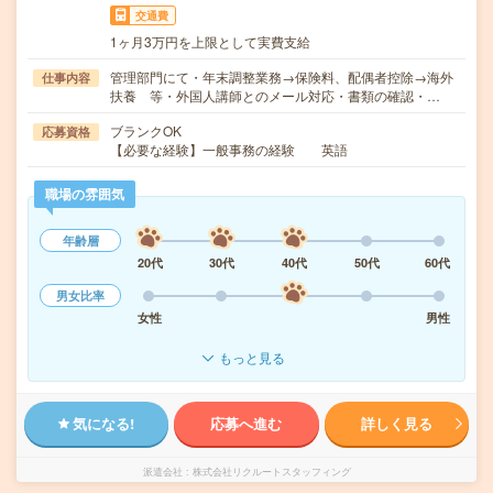
交通費
1ヶ月3万円を上限として実費支給
管理部門にて・年末調整業務→保険料、配偶者控除→海外
仕事内容
扶養 等・外国人講師とのメール対応・書類の確認・…
ブランクOK
応募資格
【必要な経験】一般事務の経験 英語
職場の雰囲気
年齢層
20代
30代
40代
50代
60代
男女比率
女性
男性
もっと見る
気になる!
応募へ進む
詳しく見る
派遣会社
株式会社リクルートスタッフィング