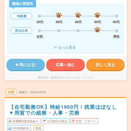
職場の雰囲気
年齢層
20代
30代
40代
50代
60代
男女比率
女性
男性
もっと見る
気になる!
応募へ進む
詳しく見る
派遣会社
株式会社リクルートスタッフィング
未読
掲載日
2026/08/06
【在宅勤務OK】時給1950円！残業ほぼなし
▼用賀での総務・人事・労務
交通費別途支給あり
土日祝日が休み
在宅・リモート
WEB登録OK
派遣