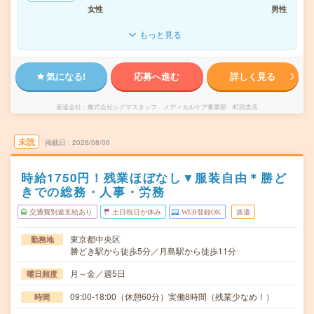
女性
男性
もっと見る
気になる!
応募へ進む
詳しく見る
派遣会社
株式会社シグマスタッフ メディカルケア事業部 町田支店
未読
掲載日
2026/08/06
時給1750円！残業ほぼなし▼服装自由＊勝ど
きでの総務・人事・労務
交通費別途支給あり
土日祝日が休み
WEB登録OK
派遣
東京都中央区
勤務地
勝どき駅から徒歩5分／月島駅から徒歩11分
月～金／週5日
曜日頻度
09:00-18:00（休憩60分）実働8時間（残業少なめ！）
時間