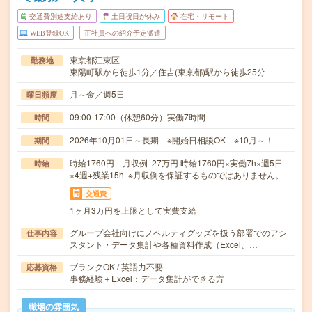
交通費別途支給あり
土日祝日が休み
在宅・リモート
WEB登録OK
正社員への紹介予定派遣
東京都江東区
勤務地
東陽町駅から徒歩1分／住吉(東京都)駅から徒歩25分
月～金／週5日
曜日頻度
09:00-17:00（休憩60分）実働7時間
時間
2026年10月01日～長期 ※開始日相談OK ※10月～！
期間
時給1760円 月収例 27万円 時給1760円×実働7h×週5日
時給
×4週+残業15h ※月収例を保証するものではありません。
交通費
1ヶ月3万円を上限として実費支給
グループ会社向けにノベルティグッズを扱う部署でのアシ
仕事内容
スタント・データ集計や各種資料作成（Excel、…
ブランクOK / 英語力不要
応募資格
事務経験＋Excel：データ集計ができる方
職場の雰囲気