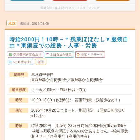
派遣会社
株式会社リクルートスタッフィング
未読
掲載日
2026/08/06
時給2000円！10時～＊残業ほぼなし▼服装自
由＊東銀座での総務・人事・労務
交通費別途支給あり
土日祝日が休み
在宅・リモート
WEB登録OK
派遣
東京都中央区
勤務地
東銀座駅から徒歩1分／銀座駅から徒歩5分
月～金／週5日 #週3日以上在宅
曜日頻度
10:00-18:00（休憩60分）実働7時間（残業少なめ！）
時間
2026年10月20日スタート、期間限定 ※開始日相談OK
期間
※10月～！
時給2000円 月収例 28万円 時給2000円×実働7h×週5日
時給
×4週 ※月収例を保証するものではありません。※給与即受
取りサービス利用可（利用条件有）