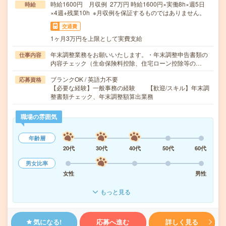
時給1600円 月収例 27万円 時給1600円×実働8h×週5日
時給
×4週+残業10h ※月収例を保証するものではありません。
交通費
1ヶ月3万円を上限として実費支給
年末調整業務をお願いいたします。・年末調整申告書類の
仕事内容
内容チェック（生命保険料控除、住宅ローン控除等の…
ブランクOK / 英語力不要
応募資格
【必要な経験】一般事務の経験 【歓迎/スキル】年末調
整書類チェック、年末調整額算出業務
職場の雰囲気
年齢層
20代
30代
40代
50代
60代
男女比率
女性
男性
もっと見る
気になる!
応募へ進む
詳しく見る