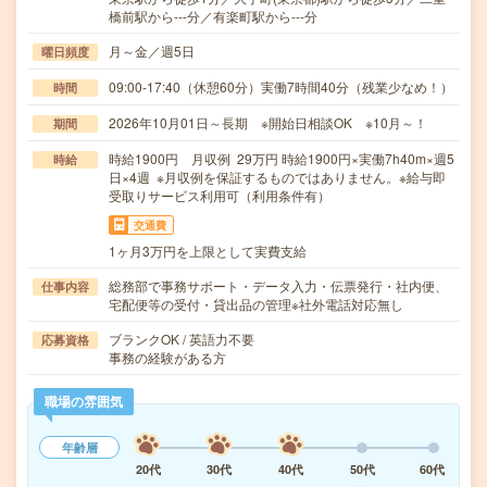
橋前駅から---分／有楽町駅から---分
月～金／週5日
曜日頻度
09:00-17:40（休憩60分）実働7時間40分（残業少なめ！）
時間
2026年10月01日～長期 ※開始日相談OK ※10月～！
期間
時給1900円 月収例 29万円 時給1900円×実働7h40m×週5
時給
日×4週 ※月収例を保証するものではありません。※給与即
受取りサービス利用可（利用条件有）
交通費
1ヶ月3万円を上限として実費支給
総務部で事務サポート・データ入力・伝票発行・社内便、
仕事内容
宅配便等の受付・貸出品の管理※社外電話対応無し
ブランクOK / 英語力不要
応募資格
事務の経験がある方
職場の雰囲気
年齢層
20代
30代
40代
50代
60代