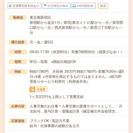
交通費別途支給あり
土日祝日が休み
WEB登録OK
派遣
東京都新宿区
勤務地
新宿駅から徒歩1分／新宿(東京メトロ)駅から---分／新宿西
口駅から---分／西武新宿駅から---分／新宿三丁目駅から---
分
月～金／週5日
曜日頻度
09:00-17:30（休憩60分）実働7時間30分（残業少なめ！）
時間
即日～長期 ※開始日相談OK
期間
時給1780円 月収例 26万円 時給1780円×実働7h30m×週5
時給
日×4週 ※月収例を保証するものではありません。※給与即
受取りサービス利用可（利用条件有）
交通費
1ヶ月3万円を上限として実費支給
人事労務のお仕事＊人事労務の業務サポートとして…・月
仕事内容
次給与、賞与計算・退職金計算（確定拠出年金処理含…
ブランクOK / 英語力不要
応募資格
給与・社保事務の経験がある方