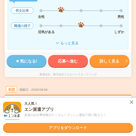
男女比率
女性
男性
職場の様子
活気がある
しずか
もっと見る
気になる!
応募へ進む
詳しく見る
派遣会社
株式会社リクルートスタッフィング
未読
掲載日
2026/08/06
時給1850円！16時まで＊残業ほぼなし▼服装
大人気！
エン派遣アプリ
自由＊渋谷での総務・人事・労務
派遣のお仕事情報がたくさん！プッシュ通知で受け取ろう！
交通費別途支給あり
土日祝日が休み
WEB登録OK
派遣
アプリをダウンロード
東京都渋谷区
勤務地