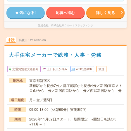
気になる!
応募へ進む
詳しく見る
派遣会社
株式会社リクルートスタッフィング
未読
掲載日
2026/08/06
大手住宅メーカーで総務・人事・労務
交通費別途支給あり
土日祝日が休み
WEB登録OK
派遣
東京都新宿区
勤務地
新宿駅から徒歩7分／都庁前駅から徒歩4分／新宿(東京メト
ロ)駅から---分／新宿西口駅から---分／西武新宿駅から---分
月～金／週5日
曜日頻度
09:00-18:00（休憩60分）実働8時間
時間
2026年11月02日スタート、期間限定 ※開始日相談OK
期間
※11月～！