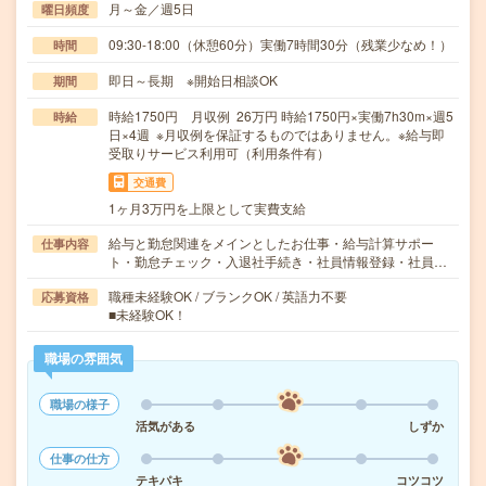
月～金／週5日
曜日頻度
09:30-18:00（休憩60分）実働7時間30分（残業少なめ！）
時間
即日～長期 ※開始日相談OK
期間
時給1750円 月収例 26万円 時給1750円×実働7h30m×週5
時給
日×4週 ※月収例を保証するものではありません。※給与即
受取りサービス利用可（利用条件有）
交通費
1ヶ月3万円を上限として実費支給
給与と勤怠関連をメインとしたお仕事・給与計算サポー
仕事内容
ト・勤怠チェック・入退社手続き・社員情報登録・社員…
職種未経験OK / ブランクOK / 英語力不要
応募資格
■未経験OK！
職場の雰囲気
職場の様子
活気がある
しずか
仕事の仕方
テキパキ
コツコツ