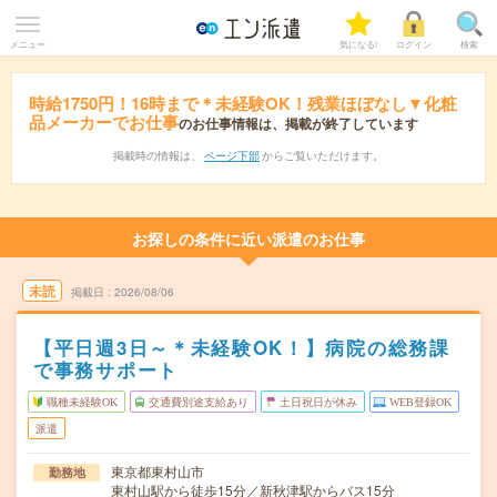
メニュー
気になる!
ログイン
検索
時給1750円！16時まで＊未経験OK！残業ほぼなし▼化粧
品メーカーでお仕事
のお仕事情報は、掲載が終了しています
掲載時の情報は、
ページ下部
からご覧いただけます。
お探しの条件に近い派遣のお仕事
未読
掲載日
2026/08/06
【平日週3日～＊未経験OK！】病院の総務課
で事務サポート
職種未経験OK
交通費別途支給あり
土日祝日が休み
WEB登録OK
派遣
東京都東村山市
勤務地
東村山駅から徒歩15分／新秋津駅からバス15分