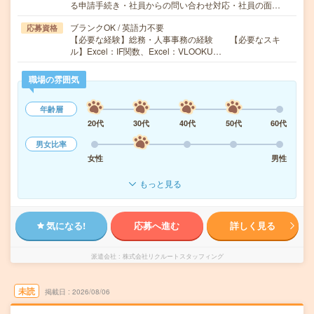
る申請手続き・社員からの問い合わせ対応・社員の面…
ブランクOK / 英語力不要
応募資格
【必要な経験】総務・人事事務の経験 【必要なスキ
ル】Excel：IF関数、Excel：VLOOKU…
職場の雰囲気
年齢層
20代
30代
40代
50代
60代
男女比率
女性
男性
もっと見る
気になる!
応募へ進む
詳しく見る
派遣会社
株式会社リクルートスタッフィング
未読
掲載日
2026/08/06