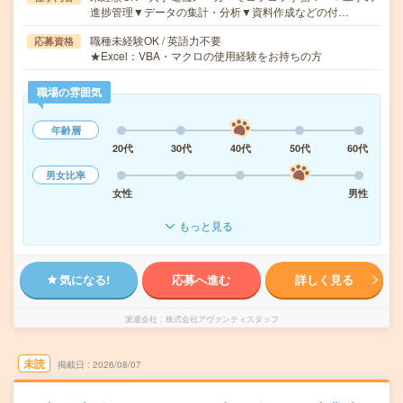
進捗管理▼データの集計・分析▼資料作成などの付…
職種未経験OK / 英語力不要
応募資格
★Excel：VBA・マクロの使用経験をお持ちの方
職場の雰囲気
年齢層
20代
30代
40代
50代
60代
男女比率
女性
男性
もっと見る
気になる!
応募へ進む
詳しく見る
派遣会社
株式会社アヴァンティスタッフ
未読
掲載日
2026/08/07