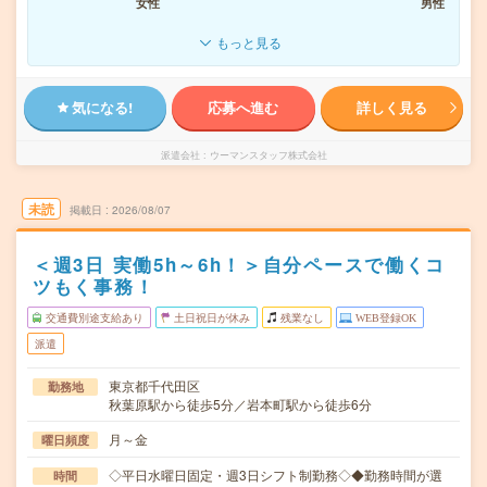
女性
男性
もっと見る
気になる!
応募へ進む
詳しく見る
派遣会社
ウーマンスタッフ株式会社
未読
掲載日
2026/08/07
＜週3日 実働5h～6h！＞自分ペースで働くコ
ツもく事務！
交通費別途支給あり
土日祝日が休み
残業なし
WEB登録OK
派遣
東京都千代田区
勤務地
秋葉原駅から徒歩5分／岩本町駅から徒歩6分
月～金
曜日頻度
◇平日水曜日固定・週3日シフト制勤務◇◆勤務時間が選
時間