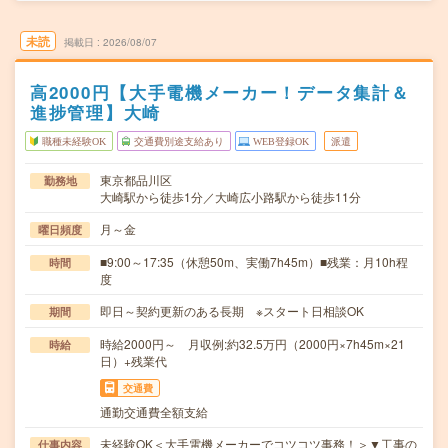
未読
掲載日
2026/08/07
高2000円【大手電機メーカー！データ集計＆
進捗管理】大崎
職種未経験OK
交通費別途支給あり
WEB登録OK
派遣
東京都品川区
勤務地
大崎駅から徒歩1分／大崎広小路駅から徒歩11分
月～金
曜日頻度
■9:00～17:35（休憩50m、実働7h45m）■残業：月10h程
時間
度
即日～契約更新のある長期 ※スタート日相談OK
期間
時給2000円～ 月収例:約32.5万円（2000円×7h45m×21
時給
日）+残業代
交通費
通勤交通費全額支給
未経験OK＜大手電機メーカーでコツコツ事務！＞▼工事の
仕事内容