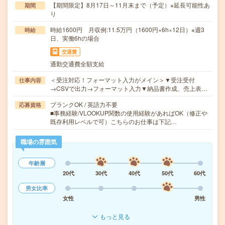
【期間限定】8月17日～11月末まで（予定）※延長可能性あ
期間
り
時給1600円 月収例:11.5万円（1600円×6h×12日）※週3
時給
日、実働6hの場合
交通費
通勤交通費全額支給
＜受注対応！フォーマット入力がメイン＞▼受注受付
仕事内容
→CSVで出力→フォーマット入力▼納品書作成、売上表…
ブランクOK / 英語力不要
応募資格
■事務経験/VLOOKUP関数の使用経験があればOK（修正や
既存利用レベルで可）こちらのお仕事は下記…
職場の雰囲気
年齢層
20代
30代
40代
50代
60代
男女比率
女性
男性
もっと見る