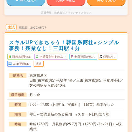
派遣会社
株式会社アヴァンティスタッフ
未読
掲載日
2026/08/07
スキルUPできちゃう！韓国系商社×シンプル
事務！残業なし！三田駅４分
職種未経験OK
交通費別途支給あり
土日祝日が休み
残業なし
WEB登録OK
派遣
東京都港区
勤務地
田町(東京都)駅から徒歩7分／三田(東京都)駅から徒歩4分／
芝公園駅から徒歩10分
月～金
曜日頻度
9:00～17:00（休憩1h、実働7h）【残業】基本なし☆
時間
即日～契約更新のある長期 ※スタート日相談可能
期間
時給1750円 月収例:約25.7万円（1750円×7h×21日）+残
時給
業代