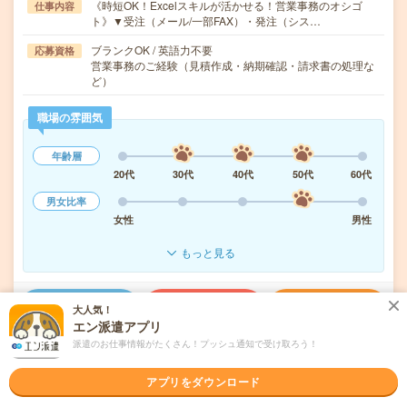
《時短OK！Excelスキルが活かせる！営業事務のオシゴ
仕事内容
ト》▼受注（メール/一部FAX）・発注（シス…
ブランクOK / 英語力不要
応募資格
営業事務のご経験（見積作成・納期確認・請求書の処理な
ど）
職場の雰囲気
年齢層
20代
30代
40代
50代
60代
男女比率
女性
男性
もっと見る
気になる!
応募へ進む
詳しく見る
大人気！
エン派遣アプリ
派遣のお仕事情報がたくさん！プッシュ通知で受け取ろう！
派遣会社
株式会社アヴァンティスタッフ
アプリをダウンロード
未読
掲載日
2026/08/07