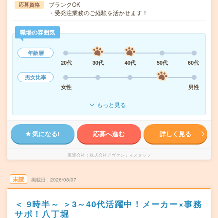
ブランクOK
応募資格
・受発注業務のご経験を活かせます！
職場の雰囲気
年齢層
20代
30代
40代
50代
60代
男女比率
女性
男性
もっと見る
気になる!
応募へ進む
詳しく見る
派遣会社
株式会社アヴァンティスタッフ
未読
掲載日
2026/08/07
＜ 9時半～ ＞3～40代活躍中！メーカー×事務
サポ！八丁堀