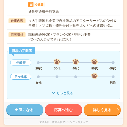
交通費
通勤交通費全額支給
＜大手韓国系企業で自社製品のアフターサービスの受付＆
仕事内容
事務！＞▽点検・修理受付▽販売店などへの連絡や取…
職種未経験OK / ブランクOK / 英語力不要
応募資格
PCへの入力ができればOK！
職場の雰囲気
年齢層
20代
30代
40代
50代
60代
男女比率
女性
男性
もっと見る
気になる!
応募へ進む
詳しく見る
派遣会社
株式会社アヴァンティスタッフ