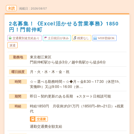
未読
掲載日
2026/08/07
2名募集！《Excel活かせる営業事務》1850
円！門前仲町
交通費別途支給あり
土日祝日が休み
残業なし
WEB登録OK
派遣
東京都江東区
勤務地
門前仲町駅から徒歩3分／越中島駅から徒歩6分
月・火・水・木・金・祝
曜日頻度
☆～選べる勤務時間～☆◆月～金8:30～17:30（休憩1h、
時間
実働8h）又は9:00～16:00（休…
即日～契約更新のある長期 ※スタート日相談可能
期間
時給1850円 月収例:約31万円（1850円×8h×21日）+残業
時給
代
交通費
通勤交通費全額支給