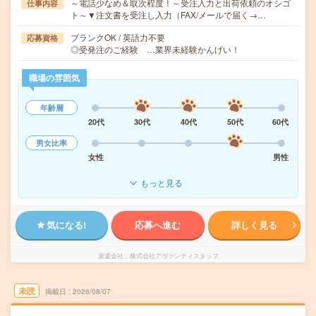
～電話少なめ＆取次程度！～受注入力と出荷依頼のオシゴ
仕事内容
ト～▼注文書を受注し入力（FAX/メールで届く→…
ブランクOK / 英語力不要
応募資格
◎受発注のご経験 …業界未経験かんげい！
職場の雰囲気
年齢層
20代
30代
40代
50代
60代
男女比率
女性
男性
もっと見る
気になる!
応募へ進む
詳しく見る
派遣会社
株式会社アヴァンティスタッフ
未読
掲載日
2026/08/07