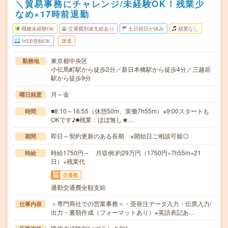
＼貿易事務にチャレンジ/未経験OK！残業少
なめ×17時前退勤
職種未経験OK
交通費別途支給あり
土日祝日が休み
残業なし
WEB登録OK
派遣
東京都中央区
勤務地
小伝馬町駅から徒歩2分／新日本橋駅から徒歩4分／三越前
駅から徒歩9分
月～金
曜日頻度
■8:10～16:55（休憩50m、実働7h55m）※9:00スタートも
時間
OKです♪■残業：ほぼ無し★…
即日～契約更新のある長期 ※開始日ご相談可能◎
期間
時給1750円～ 月収例:約29万円（1750円×7h55m×21
時給
日）+残業代
交通費
通勤交通費全額支給
＜専門商社での営業事務＞・受発注データ入力・伝票入力/
仕事内容
出力・書類作成（フォーマットあり）※英語表記あ…