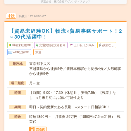
派遣会社
株式会社アヴァンティスタッフ
未読
掲載日
2026/08/07
【貿易未経験OK】物流×貿易事務サポート！2
～30代活躍中！
職種未経験OK
交通費別途支給あり
土日祝日が休み
残業なし
WEB登録OK
派遣
東京都中央区
勤務地
三越前駅から徒歩5分／新日本橋駅から徒歩4分／人形町駅
から徒歩9分
月～金
曜日頻度
【時間】9:00～17:30（休憩1h、実働7.5h）【残業】な
時間
し ※月末月初にお願い可能性あり
即日～契約更新のある長期 ※スタート日相談OK！
期間
時給1850円～ 月収例:29万円（1850円×7.5h×21日）+残
時給
業代
交通費