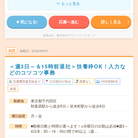
もっと見る
気になる!
応募へ進む
詳しく見る
派遣会社
株式会社アヴァンティスタッフ
未読
掲載日
2026/08/07
＜週3日～＆15時前退社＞扶養枠OK！入力な
どのコツコツ事務
交通費別途支給あり
土日祝日が休み
残業なし
WEB登録OK
派遣
東京都千代田区
勤務地
秋葉原駅から徒歩5分／岩本町駅から徒歩6分
月～金
曜日頻度
■勤務日数と時間が選べます！※水曜日の出勤は必須■週3～
時間
4日/8：30～16：00の間で4h以上（週…