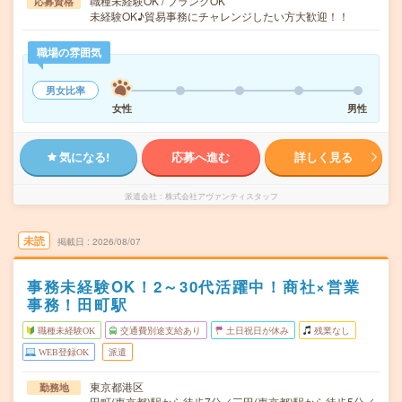
職種未経験OK / ブランクOK
応募資格
未経験OK♪貿易事務にチャレンジしたい方大歓迎！！
職場の雰囲気
男女比率
女性
男性
気になる!
応募へ進む
詳しく見る
派遣会社
株式会社アヴァンティスタッフ
未読
掲載日
2026/08/07
事務未経験OK！2～30代活躍中！商社×営業
事務！田町駅
職種未経験OK
交通費別途支給あり
土日祝日が休み
残業なし
WEB登録OK
派遣
東京都港区
勤務地
田町(東京都)駅から徒歩7分／三田(東京都)駅から徒歩5分／