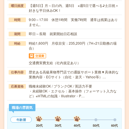
【週5日】月～日の内、週5日 ※週5日で選べる♪土日祝＋
曜日頻度
好きな平日休みOK！
9:00～17:00 休憩1時間 実働7時間 通常は残業はあり
時間
ません。
即日～長期 就業開始日応相談
期間
時給1,600円 月収目安：235,200円（7H×21日勤務の場
時給
合）
交通費
交通費実費支給（社内規定あり）
歴史ある高級果物専門店での通販サポート業務▼具体的な
仕事内容
業務内容・ECサイト（自社・楽天・Yahoo等）…
職種未経験OK / ブランクOK / 英語力不要
応募資格
・未経験OK・エクセル：基本操作（フォーマット入力な
ど）※HTMLの知識・Illustrator・P…
職場の雰囲気
年齢層
20代
30代
40代
50代
60代