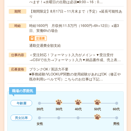
べます！※水曜日の出勤は必須■9:00～16：0…
【期間限定】8月17日～11月末まで（予定）※延長可能性あ
期間
り
時給1600円 月収例:11.5万円（1600円×6h×12日）※週3
時給
日、実働6hの場合
交通費
通勤交通費全額支給
＜受注対応！フォーマット入力がメイン＞▼受注受付
仕事内容
→CSVで出力→フォーマット入力▼納品書作成、売上表…
ブランクOK / 英語力不要
応募資格
■事務経験/VLOOKUP関数の使用経験があればOK（修正や
既存利用レベルで可）こちらのお仕事は下記…
職場の雰囲気
年齢層
20代
30代
40代
50代
60代
男女比率
女性
男性