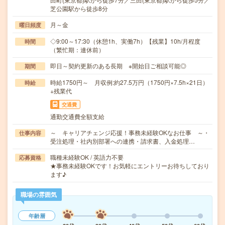
芝公園駅から徒歩8分
月～金
曜日頻度
◇9:00～17:30（休憩1h、実働7h）【残業】10h/月程度
時間
（繁忙期：連休前）
即日～契約更新のある長期 ※開始日ご相談可能◎
期間
時給1750円～ 月収例:約27.5万円（1750円×7.5h×21日）
時給
+残業代
交通費
通勤交通費全額支給
～ キャリアチェンジ応援！事務未経験OKなお仕事 ～・
仕事内容
受注処理・社内別部署への連携・請求書、入金処理…
職種未経験OK / 英語力不要
応募資格
★事務未経験OKです！お気軽にエントリーお待ちしており
ます♪
職場の雰囲気
年齢層