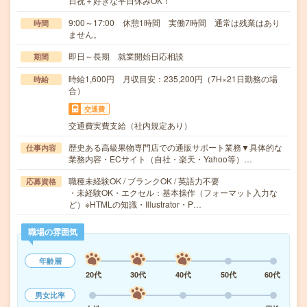
日祝＋好きな平日休みOK！
9:00～17:00 休憩1時間 実働7時間 通常は残業はあり
時間
ません。
即日～長期 就業開始日応相談
期間
時給1,600円 月収目安：235,200円（7H×21日勤務の場
時給
合）
交通費
交通費実費支給（社内規定あり）
歴史ある高級果物専門店での通販サポート業務▼具体的な
仕事内容
業務内容・ECサイト（自社・楽天・Yahoo等）…
職種未経験OK / ブランクOK / 英語力不要
応募資格
・未経験OK・エクセル：基本操作（フォーマット入力な
ど）※HTMLの知識・Illustrator・P…
職場の雰囲気
年齢層
20代
30代
40代
50代
60代
男女比率