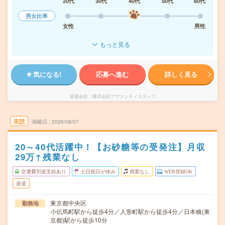
20代
30代
40代
50代
60代
男女比率
女性
男性
もっと見る
気になる!
応募へ進む
詳しく見る
派遣会社
株式会社アヴァンティスタッフ
未読
掲載日
2026/08/07
20～40代活躍中！【お砂糖等の受発注】月収
29万↑残業なし
交通費別途支給あり
土日祝日が休み
残業なし
WEB登録OK
派遣
東京都中央区
勤務地
小伝馬町駅から徒歩4分／人形町駅から徒歩4分／日本橋(東
京都)駅から徒歩10分