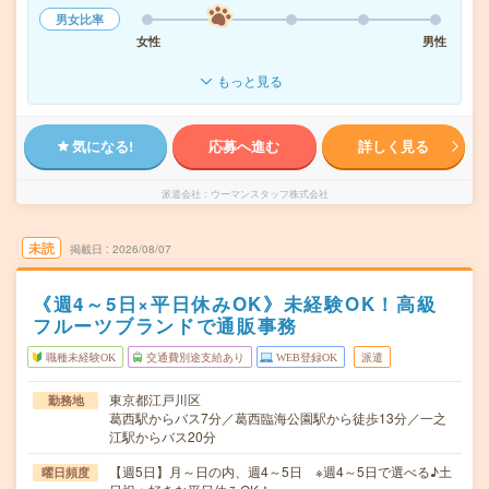
男女比率
女性
男性
もっと見る
気になる!
応募へ進む
詳しく見る
派遣会社
ウーマンスタッフ株式会社
未読
掲載日
2026/08/07
《週4～5日×平日休みOK》未経験OK！高級
フルーツブランドで通販事務
職種未経験OK
交通費別途支給あり
WEB登録OK
派遣
東京都江戸川区
勤務地
葛西駅からバス7分／葛西臨海公園駅から徒歩13分／一之
江駅からバス20分
【週5日】月～日の内、週4～5日 ※週4～5日で選べる♪土
曜日頻度