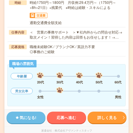
時給1750円～1800円 月収例:29.4万円～（1750円～
時給
×8h×21日）+残業代 ※時給は経験・スキルによる
交通費
通勤交通費全額支給
＜ 営業の事務サポート ＞▼社内外からの問合せ対応→
仕事内容
取次メイン！習得した内容は回答もお任せします！→…
職種未経験OK / ブランクOK / 英語力不要
応募資格
◎事務のご経験
職場の雰囲気
年齢層
20代
30代
40代
50代
60代
男女比率
女性
男性
気になる!
応募へ進む
詳しく見る
派遣会社
株式会社アヴァンティスタッフ