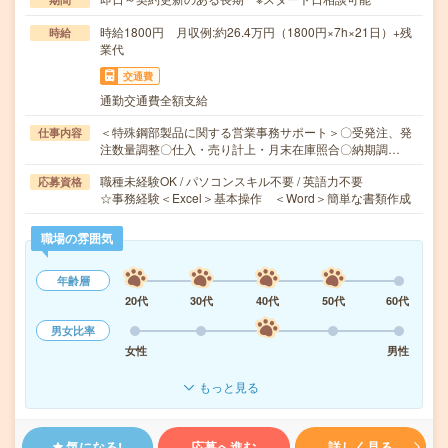
時給1800円 月収例:約26.4万円（1800円×7h×21日）+残
時給
業代
交通費
通勤交通費全額支給
＜特殊鋼部製品に関する営業事務サポート＞〇受発注、発
仕事内容
注数量調整〇仕入・売り計上・月末在庫照合〇納期調…
職種未経験OK / パソコンスキル不要 / 英語力不要
応募資格
☆事務経験＜Excel＞基本操作 ＜Word＞簡単な書類作成
職場の雰囲気
年齢層
20代
30代
40代
50代
60代
男女比率
女性
男性
もっと見る
気になる!
応募へ進む
詳しく見る