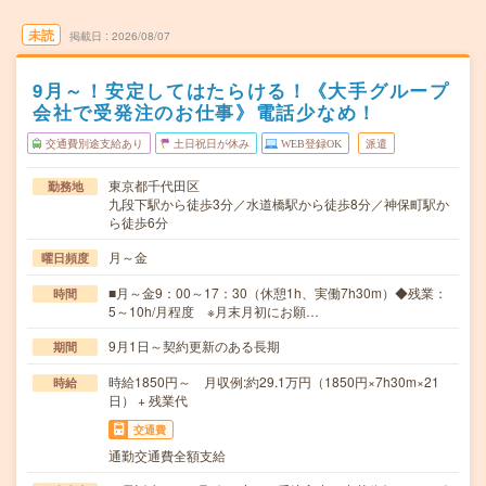
未読
掲載日
2026/08/07
9月～！安定してはたらける！《大手グループ
会社で受発注のお仕事》電話少なめ！
交通費別途支給あり
土日祝日が休み
WEB登録OK
派遣
東京都千代田区
勤務地
九段下駅から徒歩3分／水道橋駅から徒歩8分／神保町駅か
ら徒歩6分
月～金
曜日頻度
■月～金9：00～17：30（休憩1h、実働7h30m）◆残業：
時間
5～10h/月程度 ※月末月初にお願…
9月1日～契約更新のある長期
期間
時給1850円～ 月収例:約29.1万円（1850円×7h30m×21
時給
日） + 残業代
交通費
通勤交通費全額支給