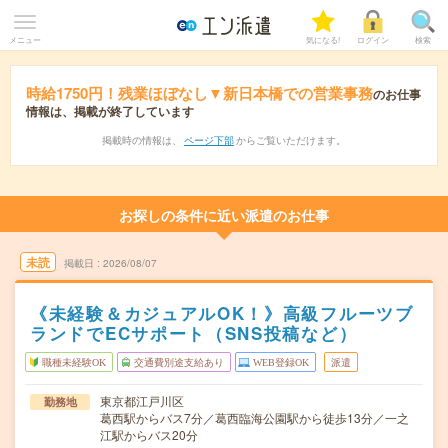
メニュー
気になる!
ログイン
検索
時給1750円！残業ほぼなし▼新日本橋での営業事務
のお仕事
情報は、掲載が終了しています
掲載時の情報は、
ページ下部
からご覧いただけます。
お探しの条件に近い派遣のお仕事
未読
掲載日
2026/08/07
《未経験＆カジュアルOK！》高級フルーツブ
ランドでECサポート（SNS投稿など）
職種未経験OK
交通費別途支給あり
WEB登録OK
派遣
東京都江戸川区
勤務地
葛西駅からバス7分／葛西臨海公園駅から徒歩13分／一之
江駅からバス20分