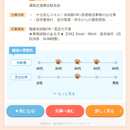
通勤交通費全額支給
～ やる気もスキル！未経験OK×貿易物流事務のお仕事
仕事内容
～・請求書発行、送付業務・荷主からの書類受取、…
職種未経験OK / 英語力不要
応募資格
★事務経験のある方★【OA】Excel・Word：基本操作（四
則演算、SUM関数）
職場の雰囲気
年齢層
20代
30代
40代
50代
60代
男女比率
女性
男性
もっと見る
気になる!
応募へ進む
詳しく見る
派遣会社
株式会社アヴァンティスタッフ