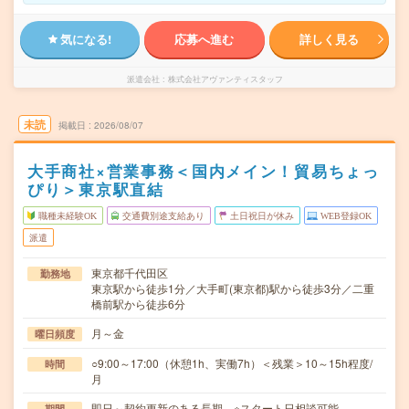
気になる!
応募へ進む
詳しく見る
派遣会社
株式会社アヴァンティスタッフ
未読
掲載日
2026/08/07
大手商社×営業事務＜国内メイン！貿易ちょっ
ぴり＞東京駅直結
職種未経験OK
交通費別途支給あり
土日祝日が休み
WEB登録OK
派遣
東京都千代田区
勤務地
東京駅から徒歩1分／大手町(東京都)駅から徒歩3分／二重
橋前駅から徒歩6分
月～金
曜日頻度
○9:00～17:00（休憩1h、実働7h）＜残業＞10～15h程度/
時間
月
即日～契約更新のある長期 ※スタート日相談可能
期間