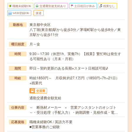
職種未経験OK
交通費別途支給あり
土日祝日が休み
残業なし
WEB登録OK
派遣
東京都中央区
勤務地
八丁堀(東京都)駅から徒歩3分／茅場町駅から徒歩8分／東
京駅から徒歩11分
月～金
曜日頻度
9:30～17:30（休憩1h、実働7h）【残業】繁忙時は発生す
時間
る可能性あり（月末・月初）
即日～契約更新のある長期※スタート日相談可能♪
期間
時給1850円～ 月収例:約27.1万円（1850円×7h×21日）
時給
+残業代
交通費
通勤交通費全額支給
～ 断熱材メーカー × 営業アシスタントのオシゴト
仕事内容
～・受注処理（手配入力）・納期調整・見積作成・電…
職種未経験OK / 英語力不要
応募資格
■営業事務のご経験