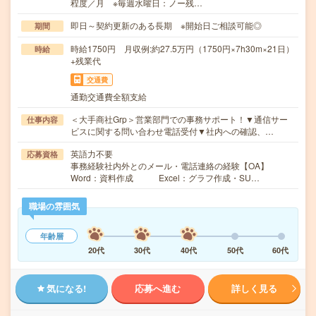
程度／月 ※毎週水曜日：ノー残…
即日～契約更新のある長期 ※開始日ご相談可能◎
期間
時給1750円 月収例:約27.5万円（1750円×7h30m×21日）
時給
+残業代
交通費
通勤交通費全額支給
＜大手商社Grp＞営業部門での事務サポート！▼通信サー
仕事内容
ビスに関する問い合わせ電話受付▼社内への確認、…
英語力不要
応募資格
事務経験社内外とのメール・電話連絡の経験【OA】
Word：資料作成 Excel：グラフ作成・SU…
職場の雰囲気
年齢層
20代
30代
40代
50代
60代
気になる!
応募へ進む
詳しく見る