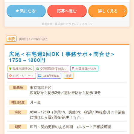
気になる!
応募へ進む
詳しく見る
派遣会社
株式会社アヴァンティスタッフ
未読
掲載日
2026/08/07
広尾＜在宅週2回OK！事務サポ＋問合せ＞
1750～1800円
職種未経験OK
交通費別途支給あり
土日祝日が休み
在宅・リモート
WEB登録OK
派遣
東京都渋谷区
勤務地
広尾駅から徒歩2分／恵比寿駅から徒歩18分
月～金
曜日頻度
8:30～17:30（休憩1h、実働8h）※残業10h程度/月☆☆業務
時間
に慣れたら週2回在宅OK！☆☆…
即日～契約更新のある長期 ※スタート日相談可能
期間