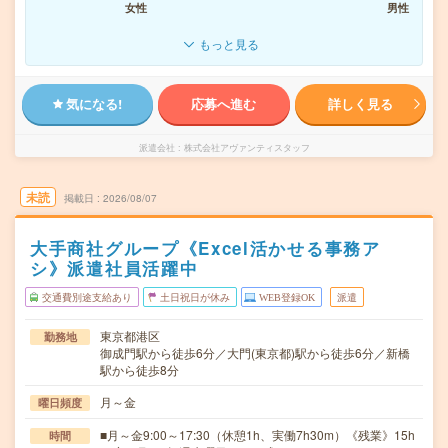
女性
男性
もっと見る
気になる!
応募へ進む
詳しく見る
派遣会社
株式会社アヴァンティスタッフ
未読
掲載日
2026/08/07
大手商社グループ《Excel活かせる事務ア
シ》派遣社員活躍中
交通費別途支給あり
土日祝日が休み
WEB登録OK
派遣
東京都港区
勤務地
御成門駅から徒歩6分／大門(東京都)駅から徒歩6分／新橋
駅から徒歩8分
月～金
曜日頻度
■月～金9:00～17:30（休憩1h、実働7h30m）《残業》15h
時間