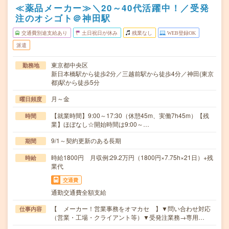
≪薬品メーカー≫＼20～40代活躍中！／受発
注のオシゴト＠神田駅
交通費別途支給あり
土日祝日が休み
残業なし
WEB登録OK
派遣
東京都中央区
勤務地
新日本橋駅から徒歩2分／三越前駅から徒歩4分／神田(東京
都)駅から徒歩5分
月～金
曜日頻度
【就業時間】9:00～17:30（休憩45m、実働7h45m）【残
時間
業】ほぼなし☆開始時間は9:00～…
9/1～契約更新のある長期
期間
時給1800円 月収例:29.2万円（1800円×7.75h×21日）+残
時給
業代
交通費
通勤交通費全額支給
【 メーカー！営業事務をオマカセ 】▼問い合わせ対応
仕事内容
（営業・工場・クライアント等）▼受発注業務→専用…