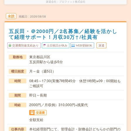
派遣会社
プロフィット株式会社
未読
掲載日
2026/08/08
五反田・＠2000円／2名募集／経験を活かし
て経理サポート！月収30万↑/社員有
交通費別途支給あり
土日祝日が休み
WEB登録OK
派遣
東京都品川区
勤務地
五反田駅から徒歩5分
月～金（週5日）
曜日頻度
08:45～17:30(実働7時間45分 休憩1時間)※09：00開始も
時間
ご相談可
即日～長期
期間
2000円／月収例）310,000円+残業代
時給
交通費
全額支給
本社経理部門にて、管理会計・財務会計どちらかの部門の
仕事内容