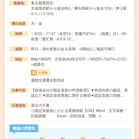
東京都墨田区
勤務地
京成曳舟駅から徒歩8分／東向島駅から徒歩12分／押上駅
からバス12分
月～金
曜日頻度
◇9:20～17:47（休憩1h、実働7h27m）［残業］月1～5h
時間
程度◇繁忙期（4.6.9.12.…
即日～契約更新のある長期 ※開始日ご相談可能◎
期間
時給1850円 月収例:約28.9万円（1850円×7h27m×21日）
時給
+残業代
交通費
通勤交通費全額支給
【鉄道会社の固定資産の申請処理】▼申請内容の確認、承
仕事内容
認など▼固定資産業務に関する整理▼固定資産の現物…
英語力不要
応募資格
◎固定資産税にかかる業務経験【OA】Word：文字装飾・
印刷調整 Excel：四則演算、関数（I…
職場の雰囲気