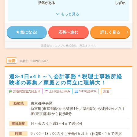
活気がある
しずか
もっと見る
気になる!
応募へ進む
詳しく見る
派遣会社
エンプロ株式会社 東京オフィス
未読
掲載日
2026/08/07
週3-4日×4ｈ～＼会計事務＊税理士事務所経
験者の募集／家庭との両立に理解大！
交通費別途支給あり
土日祝日が休み
WEB登録OK
派遣
東京都中央区
勤務地
新富町(東京都)駅から徒歩1分／築地駅から徒歩6分／八丁
堀(東京都)駅から徒歩8分
月～金のうち週3～4日で選択可
曜日頻度
9：00～18：00のうち実働4ｈ以上（休憩0～1ｈで選択
時間