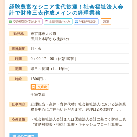
経験豊富なシニア世代歓迎！社会福祉法人会
計で財務三表作成メインの経理業務
交通費別途支給あり
土日祝日が休み
WEB登録OK
派遣
東京都東大和市
勤務地
玉川上水駅から徒歩4分
月～金
曜日頻度
9：00-17：00（休憩1時間）
時間
即日～長期（1～1年半）
期間
1800円～
時給
交通費
全額支給
経理担当（産休・育休代替）社会福祉法人における決算業
仕事内容
務を中心にご担当いただきます。経理は2名体制で、…
・社会福祉法人会計または医療法人会計に基づく財務三表
応募資格
（貸借対照表・損益計算書・キャッシュフロー計算書…
職場の雰囲気