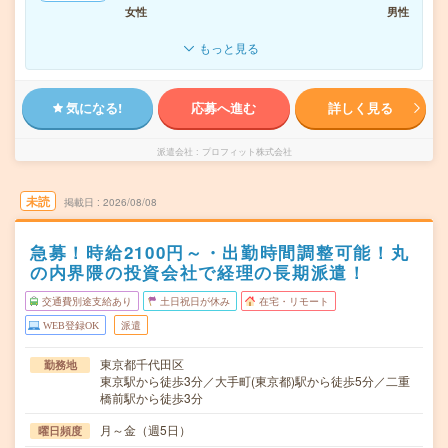
女性
男性
もっと見る
気になる!
応募へ進む
詳しく見る
派遣会社
プロフィット株式会社
未読
掲載日
2026/08/08
急募！時給2100円～・出勤時間調整可能！丸
の内界隈の投資会社で経理の長期派遣！
交通費別途支給あり
土日祝日が休み
在宅・リモート
WEB登録OK
派遣
東京都千代田区
勤務地
東京駅から徒歩3分／大手町(東京都)駅から徒歩5分／二重
橋前駅から徒歩3分
月～金（週5日）
曜日頻度