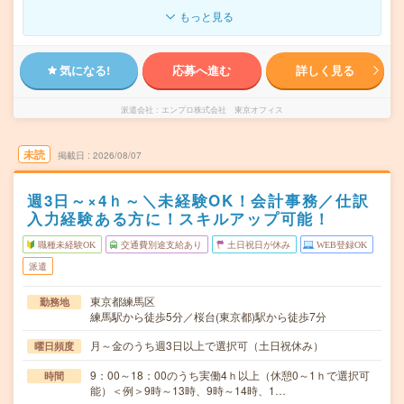
もっと見る
気になる!
応募へ進む
詳しく見る
派遣会社
エンプロ株式会社 東京オフィス
未読
掲載日
2026/08/07
週3日～×4ｈ～＼未経験OK！会計事務／仕訳
入力経験ある方に！スキルアップ可能！
職種未経験OK
交通費別途支給あり
土日祝日が休み
WEB登録OK
派遣
東京都練馬区
勤務地
練馬駅から徒歩5分／桜台(東京都)駅から徒歩7分
月～金のうち週3日以上で選択可（土日祝休み）
曜日頻度
9：00～18：00のうち実働4ｈ以上（休憩0～1ｈで選択可
時間
能）＜例＞9時～13時、9時～14時、1…