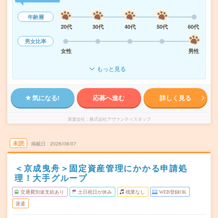
年齢層
20代
30代
40代
50代
60代
男女比率
女性
男性
もっと見る
気になる!
応募へ進む
詳しく見る
派遣会社
株式会社アヴァンティスタッフ
未読
掲載日
2026/08/07
＜京成曳舟＞固定資産管理にかかる申請処
理！大手グループ
交通費別途支給あり
土日祝日が休み
残業なし
WEB登録OK
派遣