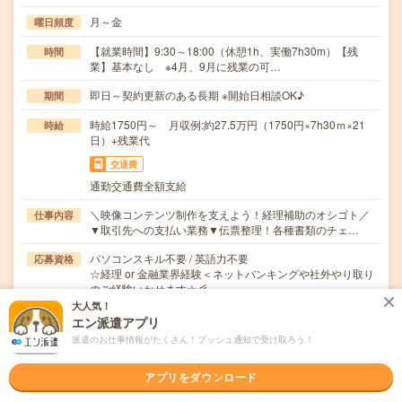
月～金
曜日頻度
【就業時間】9:30～18:00（休憩1h、実働7h30m）【残
時間
業】基本なし ※4月、9月に残業の可…
即日～契約更新のある長期 ※開始日相談OK♪
期間
時給1750円～ 月収例:約27.5万円（1750円×7h30ｍ×21
時給
日）+残業代
交通費
通勤交通費全額支給
＼映像コンテンツ制作を支えよう！経理補助のオシゴト／
仕事内容
▼取引先への支払い業務▼伝票整理！各種書類のチェ…
パソコンスキル不要 / 英語力不要
応募資格
☆経理 or 金融業界経験＜ネットバンキングや社外やり取り
のご経験いかせます☆彡
大人気！
エン派遣アプリ
職場の雰囲気
派遣のお仕事情報がたくさん！プッシュ通知で受け取ろう！
年齢層
アプリをダウンロード
20代
30代
40代
50代
60代