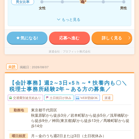
男女比率
女性
男性
もっと見る
気になる!
応募へ進む
詳しく見る
派遣会社
プロフィット株式会社
未読
掲載日
2026/08/07
【会計事務】週2～3日×5ｈ～＊扶養内も〇＼
税理士事務所経験2年～ある方の募集／
交通費別途支給あり
土日祝日が休み
WEB登録OK
派遣
東京都千代田区
勤務地
秋葉原駅から徒歩3分／岩本町駅から徒歩5分／浅草橋駅か
ら徒歩9分／神田(東京都)駅から徒歩13分／馬喰町駅から徒
歩14分
月～金のうち週2日または3日（土日祝休み）
曜日頻度