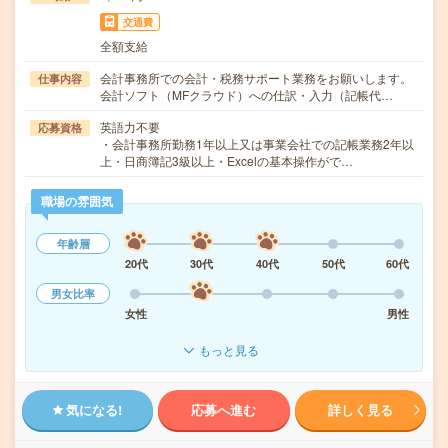
交通費
全額支給
会計事務所での会計・税務サポート業務をお願いします。
仕事内容
会計ソフト（MFクラウド）への仕訳・入力（記帳代…
英語力不要
応募資格
・会計事務所勤務1年以上又は事業会社での記帳業務2年以
上・日商簿記3級以上・Excelの基本操作がで…
職場の雰囲気
年齢層
20代
30代
40代
50代
60代
男女比率
女性
男性
もっと見る
気になる!
応募へ進む
詳しく見る