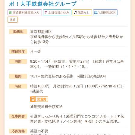
ポ！大手鉄道会社グループ
交通費別途支給あり
土日祝日が休み
残業なし
WEB登録OK
派遣
東京都墨田区
勤務地
京成曳舟駅から徒歩5分／八広駅から徒歩13分／曳舟駅か
ら徒歩13分
月～金
曜日頻度
9:20～17:47（休憩1h、実働7h27m）【残業】通常月は基
時間
本なし ⇒繁忙時（1・4・7・10…
10/1～契約更新のある長期 ※開始日の相談OK
期間
時給1800円 月収例:約28.1万円（1800円×7h27m×21日）
時給
+残業代
交通費
通勤交通費全額支給
引継ぎしっかりあり！経理部門でコツコツサポート！▼伝
仕事内容
票起票・支払処理（メイン業務）▼会計システム管理…
英語力不要
応募資格