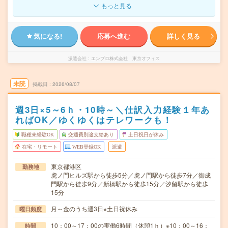
もっと見る
気になる!
応募へ進む
詳しく見る
派遣会社
エンプロ株式会社 東京オフィス
未読
掲載日
2026/08/07
週3日×5～6ｈ・10時～＼仕訳入力経験１年あ
ればOK／ゆくゆくはテレワークも！
職種未経験OK
交通費別途支給あり
土日祝日が休み
在宅・リモート
WEB登録OK
派遣
東京都港区
勤務地
虎ノ門ヒルズ駅から徒歩5分／虎ノ門駅から徒歩7分／御成
門駅から徒歩9分／新橋駅から徒歩15分／汐留駅から徒歩
15分
月～金のうち週3日※土日祝休み
曜日頻度
10：00～17：00の実働6時間（休憩1ｈ）※10：00～16：
時間