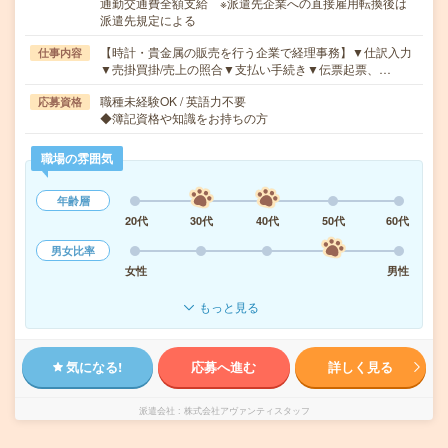
通勤交通費全額支給 ※派遣先企業への直接雇用転換後は
派遣先規定による
【時計・貴金属の販売を行う企業で経理事務】▼仕訳入力
仕事内容
▼売掛買掛/売上の照合▼支払い手続き▼伝票起票、…
職種未経験OK / 英語力不要
応募資格
◆簿記資格や知識をお持ちの方
職場の雰囲気
年齢層
20代
30代
40代
50代
60代
男女比率
女性
男性
もっと見る
気になる!
応募へ進む
詳しく見る
派遣会社
株式会社アヴァンティスタッフ