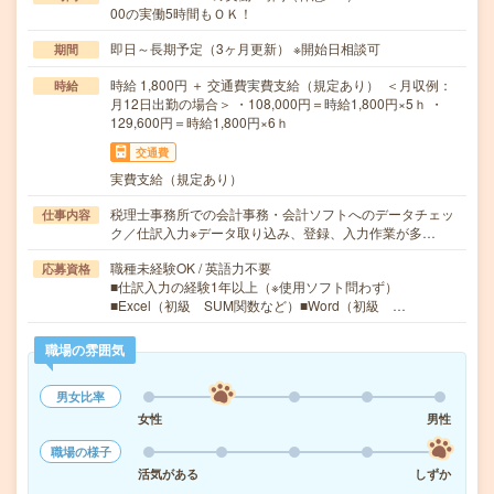
00の実働5時間もＯＫ！
即日～長期予定（3ヶ月更新） ※開始日相談可
期間
時給 1,800円 ＋ 交通費実費支給（規定あり） ＜月収例：
時給
月12日出勤の場合＞ ・108,000円＝時給1,800円×5ｈ ・
129,600円＝時給1,800円×6ｈ
交通費
実費支給（規定あり）
税理士事務所での会計事務・会計ソフトへのデータチェッ
仕事内容
ク／仕訳入力※データ取り込み、登録、入力作業が多…
職種未経験OK / 英語力不要
応募資格
■仕訳入力の経験1年以上（※使用ソフト問わず）
■Excel（初級 SUM関数など）■Word（初級 …
職場の雰囲気
男女比率
女性
男性
職場の様子
活気がある
しずか