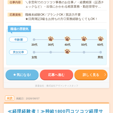
＼非営利でのコツコツ事務のお仕事／・経費精算（証憑チ
仕事内容
ェックなど）・出張にかかわる精算業務・勤怠管理サ…
職種未経験OK / ブランクOK / 英語力不要
応募資格
★日商簿記3級をお持ちの方◎実務経験なくてもOK！
職場の雰囲気
年齢層
20代
30代
40代
50代
60代
男女比率
女性
男性
気になる!
応募へ進む
詳しく見る
派遣会社
株式会社アヴァンティスタッフ
未読
掲載日
2026/08/07
≪経理経験者！≫時給1800円コツコツ経理サ