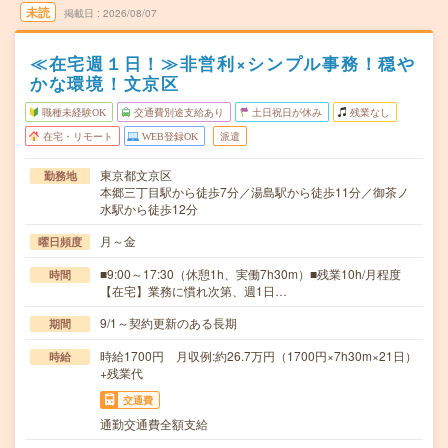
未読
掲載日
2026/08/07
≪在宅週１日！≫非営利×シンプル事務！穏や
かな環境！文京区
職種未経験OK
交通費別途支給あり
土日祝日が休み
残業なし
在宅・リモート
WEB登録OK
派遣
東京都文京区
勤務地
本郷三丁目駅から徒歩7分／湯島駅から徒歩11分／御茶ノ
水駅から徒歩12分
月～金
曜日頻度
■9:00～17:30（休憩1h、実働7h30m）■残業10h/月程度
時間
【在宅】業務に慣れ次第、週1日…
9/1～契約更新のある長期
期間
時給1700円 月収例:約26.7万円（1700円×7h30m×21日）
時給
+残業代
交通費
通勤交通費全額支給