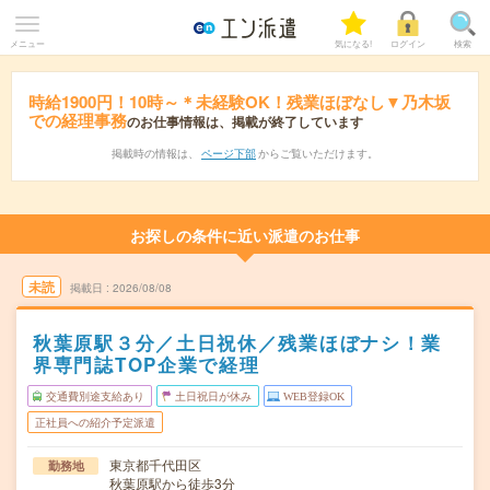
メニュー
気になる!
ログイン
検索
時給1900円！10時～＊未経験OK！残業ほぼなし▼乃木坂
での経理事務
のお仕事情報は、掲載が終了しています
掲載時の情報は、
ページ下部
からご覧いただけます。
お探しの条件に近い派遣のお仕事
未読
掲載日
2026/08/08
秋葉原駅３分／土日祝休／残業ほぼナシ！業
界専門誌TOP企業で経理
交通費別途支給あり
土日祝日が休み
WEB登録OK
正社員への紹介予定派遣
東京都千代田区
勤務地
秋葉原駅から徒歩3分