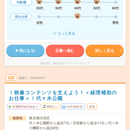
年齢層
20代
30代
40代
50代
60代
男女比率
女性
男性
もっと見る
気になる!
応募へ進む
詳しく見る
派遣会社
株式会社アヴァンティスタッフ
未読
掲載日
2026/08/07
！映像コンテンツを支えよう！＜経理補助の
お仕事＞！代々木公園
交通費別途支給あり
残業なし
WEB登録OK
派遣
東京都渋谷区
勤務地
代々木公園駅から徒歩7分／渋谷駅から徒歩11分／代々木
八幡駅から徒歩8分