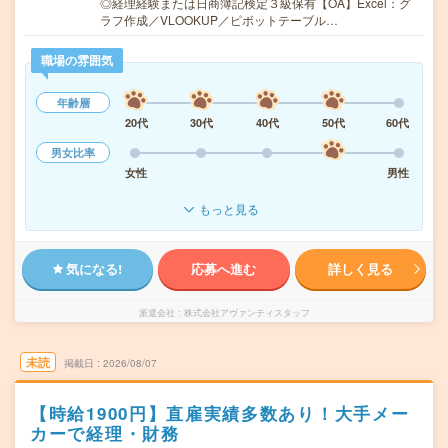
◎経理経験または日商簿記検定３級保有【OA】Excel：グ
ラフ作成／VLOOKUP／ピボットテーブル…
職場の雰囲気
年齢層
20代
30代
40代
50代
60代
男女比率
女性
男性
もっと見る
気になる!
応募へ進む
詳しく見る
派遣会社
株式会社アヴァンティスタッフ
未読
掲載日
2026/08/07
【時給1900円】直雇実績多数あり！大手メー
カーで経理・財務