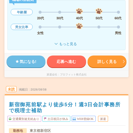
年齢層
20代
30代
40代
50代
60代
男女比率
女性
男性
もっと見る
気になる!
応募へ進む
詳しく見る
派遣会社
プロフィット株式会社
未読
掲載日
2026/08/08
新宿御苑前駅より徒歩5分！週3日会計事務所
で税理士補助
交通費別途支給あり
土日祝日が休み
WEB登録OK
派遣
東京都新宿区
勤務地