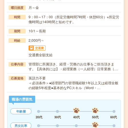
月～金
曜日頻度
9：00～17：00（所定労働時間7時間・休憩60分）※所定労
時間
働時間は140時間と短めです。
10/1～長期
期間
2,000円～
時給
交通費
交通費全額支給
管理部に所属頂き、経理・労務のお仕事をご担当頂きま
仕事内容
す。【具体的には】・経理業務（一人経理）日常業務（…
英語力不要
応募資格
＜必須条件＞●経理部門の管理職経験1年以上又は経理全般
の経験5年程度●基本的なPCスキル（Word・…
職場の雰囲気
年齢層
20代
30代
40代
50代
60代
男女比率