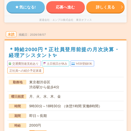
気になる!
応募へ進む
詳しく見る
派遣会社
エンプロ株式会社 東京オフィス
未読
掲載日
2026/08/07
＊時給2000円＊正社員登用前提の月次決算・
経理アシスタント✨
交通費別途支給あり
土日祝日が休み
WEB登録OK
正社員への紹介予定派遣
東京都渋谷区
勤務地
渋谷駅から徒歩4分
月、火、水、木、金
曜日頻度
9時30分～18時30分 （休憩1時間 実働8時間）
時間
即日～長期
期間
2000円
時給