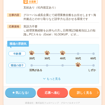
交通費
支給あり（社内規定あり）
グローバル成長企業にて経理業務全般をお任せします✨海
仕事内容
外拠点とのやり取りなど語学力も活かせる環境です
英語力不要
応募資格
∟経理実務経験をお持ちの方∟日商簿記3級相当以上の知
識∟PCスキル（Excel：VLOOKUP、ピボ…
職場の雰囲気
年齢層
20代
30代
40代
50代
60代
職場の様子
活気がある
しずか
もっと見る
気になる!
応募へ進む
詳しく見る
派遣会社
株式会社フェローシップ グローバルキャリア