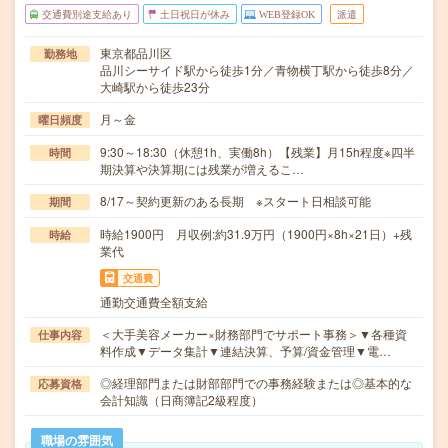
交通費別途支給あり
土日祝日が休み
WEB登録OK
派遣
東京都品川区
勤務地
品川シーサイド駅から徒歩1分／青物横丁駅から徒歩8分／
大崎駅から徒歩23分
月～金
曜日頻度
9:30～18:30（休憩1h、実働8h）【残業】月15h程度※四半
時間
期決算や決算期には残業が増えるこ…
8/17～契約更新のある長期 ※スタート日相談可能
期間
時給1900円 月収例:約31.9万円（1900円×8h×21日）+残
時給
業代
交通費
通勤交通費全額支給
＜大手美容メーカー×財務部門でサポート事務＞▼各種資
仕事内容
料作成▼データ集計▼連結決算、予算/資金管理▼電…
◎経理部門または財部部門での事務経験または◎基本的な
応募資格
会計知識（日商簿記2級程度）
職場の雰囲気