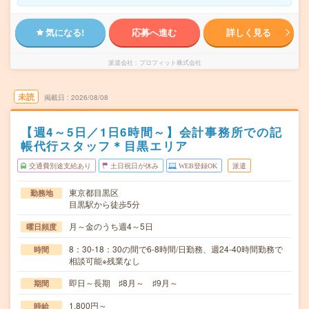
気になる!
応募へ進む
詳しく見る
派遣会社
プロフィット株式会社
未読
掲載日
2026/08/08
【週4～5日／1日6時間～】会計事務所での記
帳代行スタッフ＊目黒エリア
交通費別途支給あり
土日祝日が休み
WEB登録OK
派遣
東京都目黒区
勤務地
目黒駅から徒歩5分
月～金のうち週4～5日
曜日頻度
8：30-18：30の間で6-8時間/日勤務、週24-40時間勤務で
時間
相談可能※残業なし
即日～長期 ♯8月～ ♯9月～
期間
1,800円～
時給