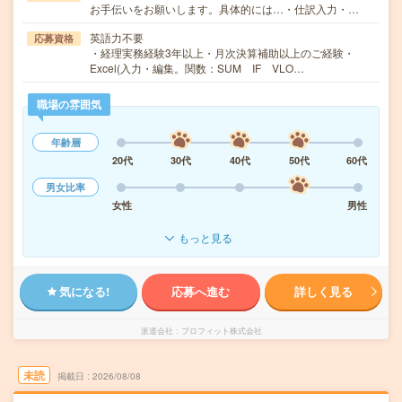
お手伝いをお願いします。具体的には…・仕訳入力・…
英語力不要
応募資格
・経理実務経験3年以上・月次決算補助以上のご経験・
Excel(入力・編集。関数：SUM IF VLO…
職場の雰囲気
年齢層
20代
30代
40代
50代
60代
男女比率
女性
男性
もっと見る
気になる!
応募へ進む
詳しく見る
派遣会社
プロフィット株式会社
未読
掲載日
2026/08/08