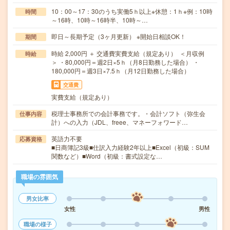
10：00～17：30のうち実働5ｈ以上※休憩：1ｈ※例：10時
時間
～16時、10時～16時半、10時～…
即日～長期予定（3ヶ月更新） ※開始日相談OK！
期間
時給 2,000円 ＋ 交通費実費支給（規定あり） ＜月収例
時給
＞ ・80,000円＝週2日×5ｈ（月8日勤務した場合） ・
180,000円＝週3日×7.5ｈ（月12日勤務した場合）
交通費
実費支給（規定あり）
税理士事務所での会計事務です。・会計ソフト（弥生会
仕事内容
計）への入力（JDL、freee、マネーフォワード…
英語力不要
応募資格
■日商簿記3級■仕訳入力経験2年以上■Excel（初級：SUM
関数など）■Word（初級：書式設定な…
職場の雰囲気
男女比率
女性
男性
職場の様子