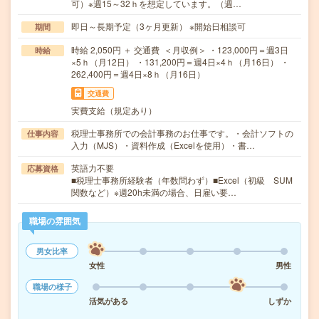
可）※週15～32ｈを想定しています。（週…
即日～長期予定（3ヶ月更新） ※開始日相談可
期間
時給 2,050円 ＋ 交通費 ＜月収例＞ ・123,000円＝週3日
時給
×5ｈ（月12日） ・131,200円＝週4日×4ｈ（月16日） ・
262,400円＝週4日×8ｈ（月16日）
交通費
実費支給（規定あり）
税理士事務所での会計事務のお仕事です。・会計ソフトの
仕事内容
入力（MJS）・資料作成（Excelを使用）・書…
英語力不要
応募資格
■税理士事務所経験者（年数問わず）■Excel（初級 SUM
関数など）※週20h未満の場合、日雇い要…
職場の雰囲気
男女比率
女性
男性
職場の様子
活気がある
しずか