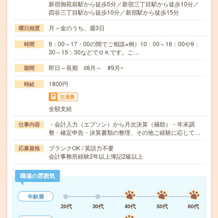
新宿御苑前駅から徒歩5分／新宿三丁目駅から徒歩10分／
四谷三丁目駅から徒歩10分／新宿駅から徒歩15分
月～金のうち、週3日
曜日頻度
9：00～17：00の間でご相談※例）10：00～16：00や9：
時間
30～15：30などでＯＫです。ご…
即日～長期 ♯8月～ #9月~
期間
1800円
時給
交通費
全額支給
・会計入力（エプソン）から月次決算（補助）・年末調
仕事内容
整・確定申告・決算書類の整理、その他ご経験に応じて…
ブランクOK / 英語力不要
応募資格
会計事務所経験2年以上簿記2級以上
職場の雰囲気
年齢層
20代
30代
40代
50代
60代