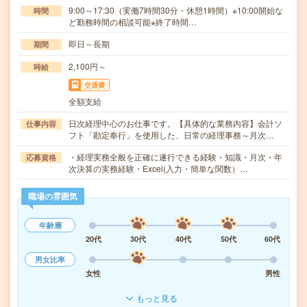
9:00～17:30（実働7時間30分・休憩1時間）※10:00開始な
時間
ど勤務時間の相談可能※終了時間…
即日～長期
期間
2,100円～
時給
交通費
全額支給
日次経理中心のお仕事です。【具体的な業務内容】会計ソ
仕事内容
フト「勘定奉行」を使用した、日常の経理事務～月次…
・経理実務全般を正確に遂行できる経験・知識・月次・年
応募資格
次決算の実務経験・Excel(入力・簡単な関数）…
職場の雰囲気
年齢層
20代
30代
40代
50代
60代
男女比率
女性
男性
もっと見る