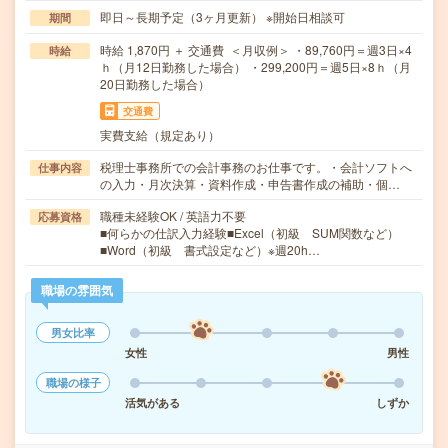
即日～長期予定（3ヶ月更新） ※開始日相談可
期間
時給 1,870円 ＋ 交通費 ＜月収例＞ ・89,760円＝週3日×4
時給
ｈ（月12日勤務した場合） ・299,200円＝週5日×8ｈ（月
20日勤務した場合）
交通費
実費支給（規定あり）
税理士事務所での会計事務のお仕事です。・会計ソフトへ
仕事内容
の入力・月次決算・資料作成・申告書作成の補助・個…
職種未経験OK / 英語力不要
応募資格
■何らかの仕訳入力経験■Excel（初級 SUM関数など）
■Word（初級 書式設定など）※週20h…
職場の雰囲気
男女比率
女性
男性
職場の様子
活気がある
しずか