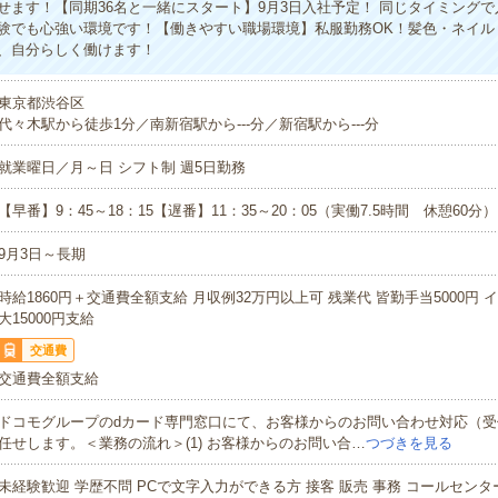
せます！【同期36名と一緒にスタート】9月3日入社予定！ 同じタイミング
験でも心強い環境です！【働きやすい職場環境】私服勤務OK！髪色・ネイル
、自分らしく働けます！
東京都渋谷区
代々木駅から徒歩1分／南新宿駅から---分／新宿駅から---分
就業曜日／月～日 シフト制 週5日勤務
【早番】9：45～18：15【遅番】11：35～20：05（実働7.5時間 休憩60分）
9月3日～長期
時給1860円＋交通費全額支給 月収例32万円以上可 残業代 皆勤手当5000円
大15000円支給
交通費
交通費全額支給
ドコモグループのdカード専門窓口にて、お客様からのお問い合わせ対応（受
任せします。＜業務の流れ＞(1) お客様からのお問い合…
つづきを見る
未経験歓迎 学歴不問 PCで文字入力ができる方 接客 販売 事務 コールセン