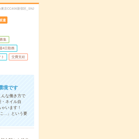
XA東京CC406新宿区_SNJ
派遣
量募集
週4日勤務
フト
交費支給
環境です
こんな働き方で
型・ネイル自
ちゃいます！
に…」という要