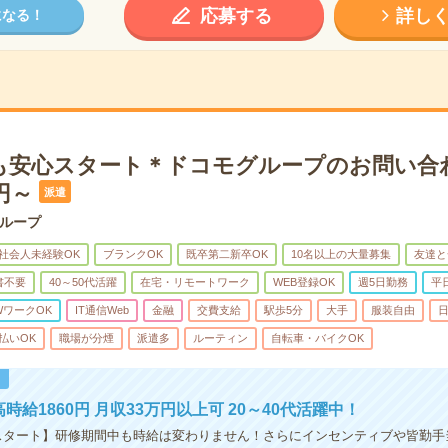
応募する
詳し
になる！
も安心スタート＊ドコモグループのお問い合
円～
派遣
ループ
社会人未経験OK
ブランクOK
既卒第二新卒OK
10名以上の大量募集
友達と
書不要
40～50代活躍
在宅・リモートワーク
WEB登録OK
週5日勤務
平
WワークOK
IT通信Web
金融
交費支給
駅歩5分
大手
服装自由
日
払いOK
職場が分煙
派遣多
ルーティン
自転車・バイクOK
！
時給1860円 月収33万円以上可 20～40代活躍中！
0円スタート】研修期間中も時給は変わりません！さらにインセンティブや皆勤