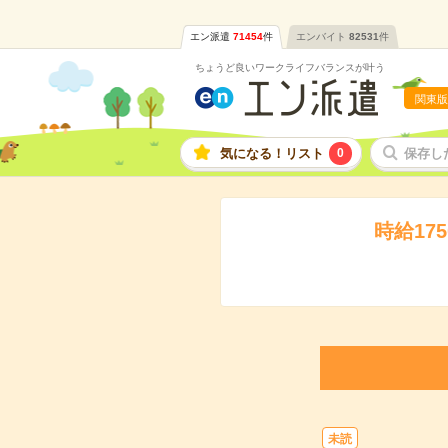
エン派遣
71454
件
エンバイト
82531
件
ちょうど良いワークライフバランスが叶う
関東版
気になる！リスト
0
保存し
時給1
未読