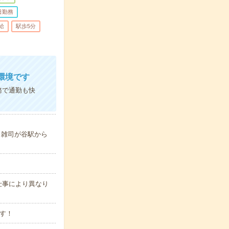
日勤務
給
駅歩5分
環境です
務で通勤も快
分／雑司が谷駅から
＊お仕事により異なり
す！