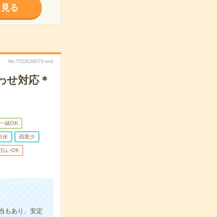
く見る
No.TCCK39075-snd
わせ対応＊
一緒OK
日休
残業少
払いOK
手当もあり、安定