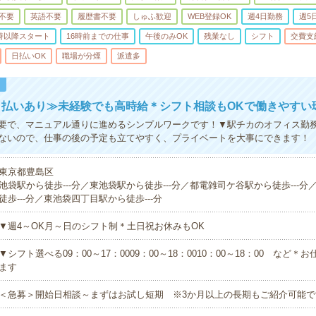
A不要
英語不要
履歴書不要
しゅふ歓迎
WEB登録OK
週4日勤務
週5
0時以降スタート
16時前までの仕事
午後のみOK
残業なし
シフト
交費支
日払いOK
職場が分煙
派遣多
！
日払いあり≫未経験でも高時給＊シフト相談もOKで働きやすい
要で、マニュアル通りに進めるシンプルワークです！▼駅チカのオフィス勤
ないので、仕事の後の予定も立てやすく、プライベートを大事にできます！
東京都豊島区
池袋駅から徒歩---分／東池袋駅から徒歩---分／都電雑司ケ谷駅から徒歩---
徒歩---分／東池袋四丁目駅から徒歩---分
▼週4～OK月～日のシフト制＊土日祝お休みもOK
▼シフト選べる09：00～17：0009：00～18：0010：00～18：00 など
ます
＜急募＞開始日相談～まずはお試し短期 ※3か月以上の長期もご紹介可能で