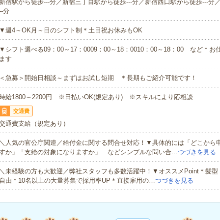
新宿駅から徒歩---分／新宿三丁目駅から徒歩---分／新宿西口駅から徒歩---分
--分
▼週4～OK月～日のシフト制＊土日祝お休みもOK
▼シフト選べる09：00～17：0009：00～18：0010：00～18：00 など
ます
＜急募＞開始日相談～まずはお試し短期 ＊長期もご紹介可能です！
時給1800～2200円 ※日払いOK(規定あり) ※スキルにより応相談
交通費
交通費支給（規定あり）
＼人気の官公庁関連／給付金に関する問合せ対応！▼具体的には「どこから
すか」「支給の対象になりますか」 などシンプルな問い合…
つづきを見る
＼未経験の方も大歓迎／弊社スタッフも多数活躍中！▼オススメPoint＊髪
自由＊10名以上の大量募集で採用率UP＊直接雇用の…
つづきを見る