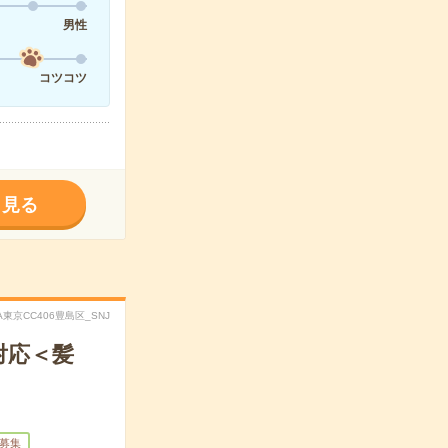
男性
コツコツ
く見る
XA東京CC406豊島区_SNJ
対応＜髪
量募集