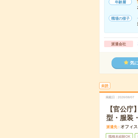
年齢層
職場の様子
派遣会社
気
未読
掲載日
2026/08/07
【官公庁
型・服装
オフィス
派遣先
職種未経験OK