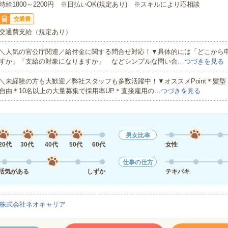
時給1800～2200円 ※日払いOK(規定あり) ※スキルにより応相談
交通費
交通費支給（規定あり）
＼人気の官公庁関連／給付金に関する問合せ対応！▼具体的には「どこから
すか」「支給の対象になりますか」 などシンプルな問い合…
つづきを見る
＼未経験の方も大歓迎／弊社スタッフも多数活躍中！▼オススメPoint＊髪
自由＊10名以上の大量募集で採用率UP＊直接雇用の…
つづきを見る
男女比率
20代
30代
40代
50代
60代
女性
仕事の仕方
活気がある
しずか
テキパキ
株式会社ネオキャリア