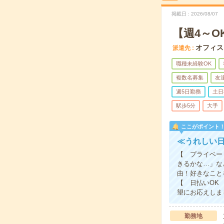
掲載日
2026/08/07
【週4～O
オフィス
派遣先
職種未経験OK
複数名募集
友
週5日勤務
土日
駅歩5分
大手
ここがポイント
≪うれしい
【 プライベー
きるかな…」な
由！好きなこと
【 日払いOK
望にお応えしま
勤務地