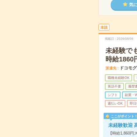
気
未読
掲載日
2026/08/06
未経験で
時給1860
ドコモグ
派遣先
職種未経験OK
英語不要
履歴
シフト
副業・
週払いOK
即日
ここがポイント
未経験歓迎 高
【時給1,86