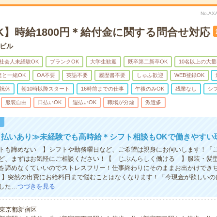
No.A
K】時給1800円＊給付金に関する問合せ対応
ビル
社会人未経験OK
ブランクOK
大学生歓迎
既卒第二新卒OK
10名以上の大
達と一緒OK
OA不要
英語不要
履歴書不要
しゅふ歓迎
WEB登録OK
祝休
朝10時以降スタート
16時前までの仕事
午後のみOK
残業なし
シ
服装自由
日払いOK
週払いOK
職場が分煙
派遣多
！
日払いあり≫未経験でも高時給＊シフト相談もOKで働きやすい
トも諦めない 】シフトや勤務曜日など、ご希望は親身にお伺いします！「
ど、まずはお気軽にご相談ください！【 じぶんらしく働ける 】服装・髪
を諦めなくていいのでストレスフリー！仕事終わりにそのままお出かけでき
 】突然の出費にお給料日まで悩むことはなくなります！「今現金が欲しいの
した…
つづきを見る
東京都新宿区