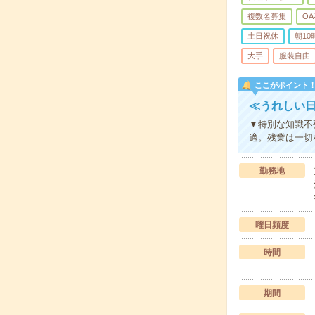
複数名募集
O
土日祝休
朝1
大手
服装自由
ここがポイント
≪うれしい
▼特別な知識不
適。残業は一切
勤務地
曜日頻度
時間
期間