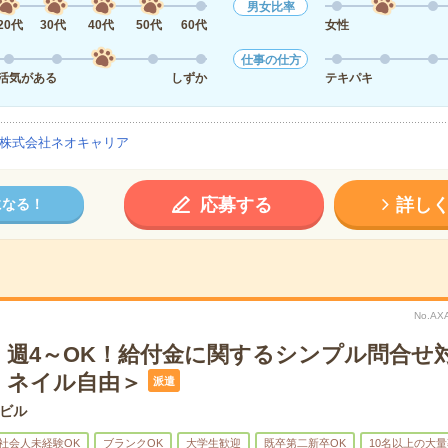
男女比率
20代
30代
40代
50代
60代
女性
仕事の仕方
活気がある
しずか
テキパキ
株式会社ネオキャリア
応募する
詳し
になる！
No.A
】週4～OK！給付金に関するシンプル問合せ
・ネイル自由＞
派遣
ビル
社会人未経験OK
ブランクOK
大学生歓迎
既卒第二新卒OK
10名以上の大