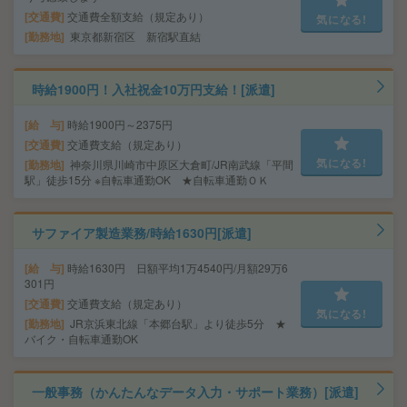
交通費
交通費全額支給（規定あり）
気になる!
勤務地
東京都新宿区 新宿駅直結
時給1900円！入社祝金10万円支給！[派遣]
給 与
時給1900円～2375円
交通費
交通費支給（規定あり）
気になる!
勤務地
神奈川県川崎市中原区大倉町/JR南武線「平間
駅」徒歩15分 ※自転車通勤OK ★自転車通勤ＯＫ
サファイア製造業務/時給1630円[派遣]
給 与
時給1630円 日額平均1万4540円/月額29万6
301円
交通費
交通費支給（規定あり）
気になる!
勤務地
JR京浜東北線「本郷台駅」より徒歩5分 ★
バイク・自転車通勤OK
一般事務（かんたんなデータ入力・サポート業務）[派遣]