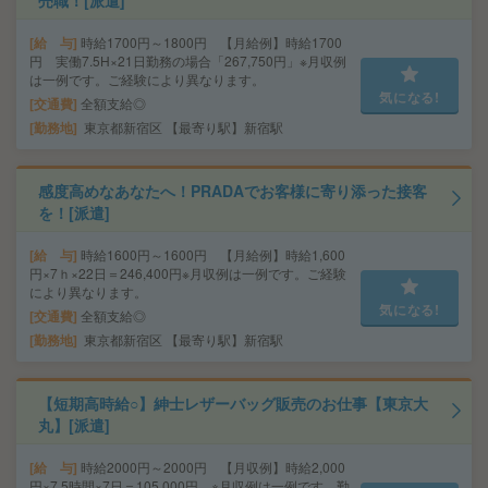
売職！[派遣]
給 与
時給1700円～1800円 【月給例】時給1700
円 実働7.5H×21日勤務の場合「267,750円」※月収例
は一例です。ご経験により異なります。
気になる!
交通費
全額支給◎
勤務地
東京都新宿区 【最寄り駅】新宿駅
感度高めなあなたへ！PRADAでお客様に寄り添った接客
を！[派遣]
給 与
時給1600円～1600円 【月給例】時給1,600
円×7ｈ×22日＝246,400円※月収例は一例です。ご経験
により異なります。
気になる!
交通費
全額支給◎
勤務地
東京都新宿区 【最寄り駅】新宿駅
【短期高時給○】紳士レザーバッグ販売のお仕事【東京大
丸】[派遣]
給 与
時給2000円～2000円 【月収例】時給2,000
円×7.5時間×7日＝105,000円 ※月収例は一例です。勤