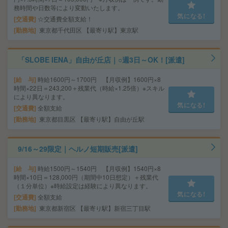
務時間や日数等により変動いたします。
気になる!
交通費
☆交通費全額支給！
勤務地
東京都千代田区 【最寄り駅】東京駅
「SLOBE IENA」自由が丘店｜○週3日～OK！[派遣]
給 与
時給1600円～1700円 【月収例】1600円×8
時間×22日＝243,200＋残業代（時給×1.25倍）※スキル
により異なります。
気になる!
交通費
全額支給
勤務地
東京都目黒区 【最寄り駅】自由が丘駅
9/16～29限定｜ヘルノ短期販売[派遣]
給 与
時給1500円～1540円 【月収例】1540円×8
時間×10日＝128,000円（期間中10日想定）＋残業代
（１分単位）※時給設定は経験により異なります。
気になる!
交通費
全額支給
勤務地
東京都新宿区 【最寄り駅】新宿三丁目駅