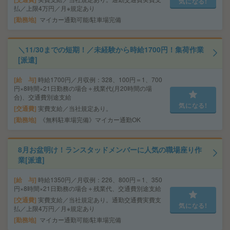
気になる!
払／上限4万円／月※規定あり
勤務地
マイカー通勤可能/駐車場完備
＼11/30までの短期！／未経験から時給1700円！集荷作業
[派遣]
給 与
時給1700円／月収例：328、100円＝1、700
円×8時間×21日勤務の場合＋残業代(月20時間の場
合)、交通費別途支給
気になる!
交通費
実費支給／当社規定あり。
勤務地
《無料駐車場完備》マイカー通勤OK
8月お盆明け！ランスタッドメンバーに人気の職場座り作
業[派遣]
給 与
時給1350円／月収例：226、800円＝1、350
円×8時間×21日勤務の場合＋残業代、交通費別途支給
交通費
実費支給／当社規定あり。通勤交通費実費支
気になる!
払／上限4万円／月※規定あり
勤務地
マイカー通勤可能/駐車場完備