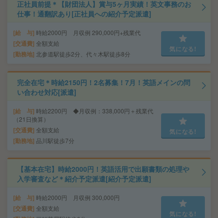
正社員前提＊【財団法人】賞与5ヶ月実績！英文事務のお
仕事！通翻訳あり[正社員への紹介予定派遣]
給 与
時給2000円 月収例 290,000円+残業代
交通費
全額支給
気になる!
勤務地
北参道駅徒歩2分、代々木駅徒歩8分
完全在宅＊時給2150円！2名募集！7月！英語メインの問
い合わせ対応[派遣]
給 与
時給2200円 ◆月収例：338,000円＋残業代
（21日換算）
交通費
全額支給
気になる!
勤務地
品川駅徒歩7分
【基本在宅】時給2000円！英語活用で出願書類の処理や
入学審査など＊紹介予定派遣[紹介予定派遣]
給 与
時給2000円 月収例 300,000円
交通費
全額支給
気になる!