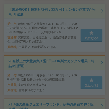
【未経験OK】短期月収例：33万円！カンタン作業でがっ
ちり[派遣]
給 与
時給1700円／月収例：331、500円＝1、700
円×7時間30分×21日勤務の場合＋残業代（1700円×1.2
5×30hの場合＝63750）、交通費別途支給
交通費
実費支給／当社規定あり。通勤交通費実費支
気になる!
払／上限4万円／月※規定あり
勤務地
白岡駅より無料送迎バスあり
20名以上の大量募集！週3日～OK梨のカンタン選果・箱
詰め[派遣]
給 与
時給1250円／月収例：120、000円＝1、250
円×8時間×12日勤務の場合＋交通費別途支給
交通費
実費支給／当社規定あり。
気になる!
勤務地
有名牧場のすぐ近く
パリ発の高級ジュエリーブランド。伊勢丹新宿で輝く販