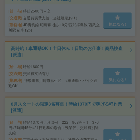
給 与
時給2500円＋交
交通費
交通費実費支給（当社規定あり）
気になる!
勤務地
JR青梅線 昭島駅 徒歩10分/西武拝島線 西武立
川駅 徒歩12分
高時給！車通勤OK！土日休み！日勤のお仕事！商品検査
[派遣]
給 与
時給1600円
交通費
交通費支給有り
気になる!
勤務地
神奈川県川崎市麻生区 ※車通勤・バイク通
勤OK
8月スタートの限定3名募集！時給1370円で稼げる軽作業
[派遣]
給 与
時給1370円／月収例：222、968円＝1、370
円×7時間45分×21日勤務の場合＋残業代、交通費別途
支給
交通費
実費支給／当社規定あり。通勤交通費実費支