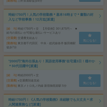
勤務地
三軒茶屋駅徒歩6分
時給1750円！人気の学校勤務＊基本16時まで＊書類の封
入など学校事務！12月迄[派遣]
給 与
時給1750円＋交 【月収例】301,875円～ ■
給与の前払いが可能な速払いサービスあり
交通費
交通費支給あり
気になる!
勤務地
東京都千代田区 中央・総武線各停 飯田橋駅
徒歩7分
*2000円*海外出張あり！英語使用事務*在宅週3日！穏やか
＊50代活躍中[派遣]
給 与
時給2000円＋交
交通費
※交通費別途支給
気になる!
勤務地
東京メトロ丸ノ内線 新宿御苑前駅 5分
時給1750円！《人気の学校勤務》未経験でも大丈夫＊求
人関連業務など[派遣]