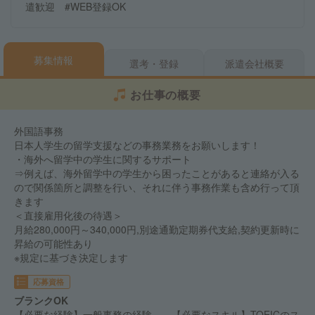
遣歓迎 #WEB登録OK
募集情報
選考・登録
派遣会社概要
お仕事の概要
外国語事務
日本人学生の留学支援などの事務業務をお願いします！
・海外へ留学中の学生に関するサポート
⇒例えば、海外留学中の学生から困ったことがあると連絡が入る
ので関係箇所と調整を行い、それに伴う事務作業も含め行って頂
きます
＜直接雇用化後の待遇＞
月給280,000円～340,000円,別途通勤定期券代支給,契約更新時に
昇給の可能性あり
※規定に基づき決定します
応募資格
ブランクOK
【必要な経験】一般事務の経験 【必要なスキル】TOEICのス