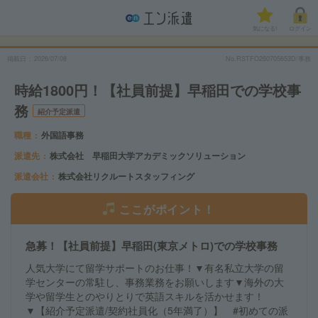
気になる!
ログイン
掲載日
2026/07/08
No.RSTFO260705653D/事務
時給1800円！【社員前提】早稲田での学校事
務
紹介予定派遣
職種
外国語事務
派遣先
株式会社 早稲田大学アカデミックソリューション
派遣会社
株式会社リクルートスタッフィング
ここがポイント！
急募！【社員前提】早稲田(東京メトロ)での学校事務
人気大学にて留学サポートのお仕事！▼有名私立大学の留
学センターの常駐し、事務業務をお願いします▼海外の大
学や留学生とのやりとりで英語スキルを活かせます！
▼【紹介予定派遣/契約社員化（5年満了）】 #初めての派