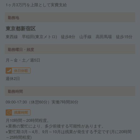
1ヶ月3万円を上限として実費支給
勤務地
東京都新宿区
東西線 早稲田(東京メトロ) 徒歩8分 山手線 高田馬場 徒歩15分
勤務曜日・頻度
月～金・土／週5日
休日休暇
週休2日
勤務時間
09:00-17:30（休憩60分）実働7時間30分
残業時間
月10時間～20時間程度。
※業務の繁忙により、多少前後する可能性があります。
※繁忙期:3月～4月、9月～10月は残業が発生する予定です(月に20時間
～25時間程度)