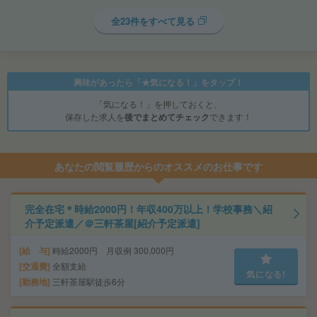
全23件をすべて見る
興味があったら「★気になる！」をタップ！
「気になる！」を押しておくと、
保存した求人を
後でまとめてチェック
できます！
あなたの閲覧履歴からのオススメのお仕事です
完全在宅＊時給2000円！年収400万以上！学校事務＼紹
介予定派遣／＠三軒茶屋[紹介予定派遣]
給 与
時給2000円 月収例 300,000円
交通費
全額支給
気になる!
勤務地
三軒茶屋駅徒歩6分