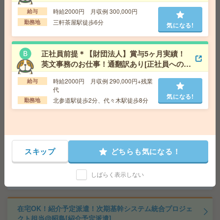
派遣]
歩1分
時給2000円 月収例 300,000円
給与
三軒茶屋駅徒歩6分
勤務地
気になる!
座り仕事！給与即払いOK！高時給！卓球ラケットの製造
[派遣]
正社員前提＊【財団法人】賞与5ヶ月実績！
給 与
時給1600円
英文事務のお仕事！通翻訳あり[正社員への紹
交通費
交通費支給有り
介予定派遣]
気になる!
時給2000円 月収例 290,000円+残業
給与
勤務地
新所沢駅～バス15分 ※送迎有り
代
気になる!
北参道駅徒歩2分、代々木駅徒歩8分
勤務地
時給2100円【秘書の経験がある方へ】大手外資系企業▼
役員のスケジュール管理など[派遣]
給 与
時給2100円～2200円＋交 【月収例】362,2
50円～ ■給与の前払いが可能な速払いサービスあり
スキップ
どちらも気になる！
交通費
交通費支給あり
気になる!
勤務地
東京都千代田区 東京メトロ有楽町線 永田町
しばらく表示しない
駅徒歩3分
在宅OK！紹介予定派遣！次期基幹システム統合プロジェ
クト担当@昭島[紹介予定派遣]