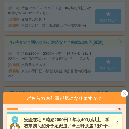
給 与
時給1750円～1970円＋交 ■給与の前払いが
可能な速払いサービスあり
交通費
交通費支給あり
気になる!
勤務地
東京都北区 京浜東北線 上中里駅徒歩4分
17時まで＊問い合わせ対応など＊時給2200円[派遣]
給 与
時給2200円～2300円＋交 【月収例】312,4
00円～ ■給与の前払いが可能な速払いサービスあり
交通費
交通費支給あり
気になる!
勤務地
東京都墨田区 都営浅草線 本所吾妻橋駅徒歩
2分
時給2050円！ピタッと17時終業＊六本木ヒルズ森タワー
どちらのお仕事が気になりますか？
勤務＊2名の募集[派遣]
1
/10
給 与
時給2050円＋交 【月収例】353,625円～ ■
給与の前払いが可能な速払いサービスあり
完全在宅＊時給2000円！年収400万以上！学
交通費
交通費支給あり
気になる!
校事務＼紹介予定派遣／＠三軒茶屋[紹介予定
勤務地
東京都港区 東京メトロ日比谷線 六本木駅徒