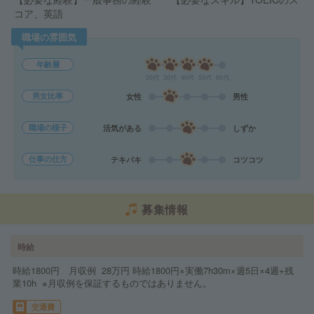
コア、英語
職場の雰囲気
年齢層
20代
30代
40代
50代
60代
男女比率
女性
男性
職場の様子
活気がある
しずか
仕事の仕方
テキパキ
コツコツ
募集情報
時給
時給1800円 月収例 28万円 時給1800円×実働7h30m×週5日×4週+残
業10h ※月収例を保証するものではありません。
交通費