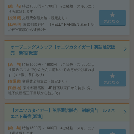
給 与
時給1550円～1700円 ※ご経験・スキルによ
り考慮致します
交通費
交通費全額支給（規定あり）
気になる!
勤務地
東京都渋谷区 【HELLY HANSEN 原宿】明
治神宮前駅から徒歩5分
オープニングスタッフ【オニツカタイガー】英語通訳販
売 新宿[派遣]
給 与
時給1500円～1600円 ※ご経験・スキルによ
り優遇 スマホでかんたんに前払いで給与が受け取れま
す（※上限、条件あり）
交通費
交通費全額支給（規定あり）
気になる!
勤務地
東京都新宿区 JR新宿駅東口から徒歩1分、
地下鉄新宿三丁目駅から徒歩3分
【オニツカタイガー】英語通訳販売 制服貸与 ルミネ
エスト新宿[派遣]
給 与
時給1500円～1600円 ※ご経験・スキルによ
り考慮致します