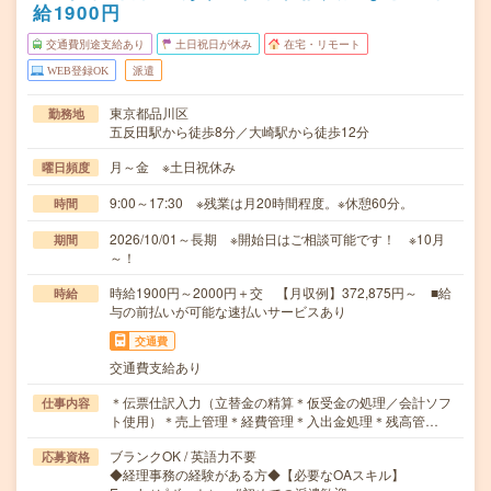
給1900円
交通費別途支給あり
土日祝日が休み
在宅・リモート
WEB登録OK
派遣
東京都品川区
勤務地
五反田駅から徒歩8分／大崎駅から徒歩12分
月～金 ※土日祝休み
曜日頻度
9:00～17:30 ※残業は月20時間程度。※休憩60分。
時間
2026/10/01～長期 ※開始日はご相談可能です！ ※10月
期間
～！
時給1900円～2000円＋交 【月収例】372,875円～ ■給
時給
与の前払いが可能な速払いサービスあり
交通費
交通費支給あり
＊伝票仕訳入力（立替金の精算＊仮受金の処理／会計ソフ
仕事内容
ト使用）＊売上管理＊経費管理＊入出金処理＊残高管…
ブランクOK / 英語力不要
応募資格
◆経理事務の経験がある方◆【必要なOAスキル】