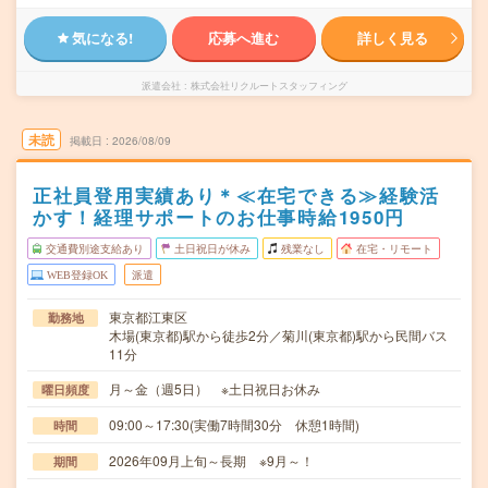
気になる!
応募へ進む
詳しく見る
派遣会社
株式会社リクルートスタッフィング
未読
掲載日
2026/08/09
正社員登用実績あり＊≪在宅できる≫経験活
かす！経理サポートのお仕事時給1950円
交通費別途支給あり
土日祝日が休み
残業なし
在宅・リモート
WEB登録OK
派遣
東京都江東区
勤務地
木場(東京都)駅から徒歩2分／菊川(東京都)駅から民間バス
11分
月～金（週5日） ※土日祝日お休み
曜日頻度
09:00～17:30(実働7時間30分 休憩1時間)
時間
2026年09月上旬～長期 ※9月～！
期間