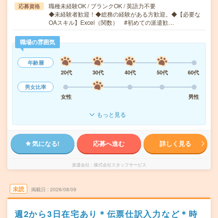
職種未経験OK / ブランクOK / 英語力不要
応募資格
◆未経験者歓迎！◆総務の経験がある方歓迎。◆【必要な
OAスキル】Excel（関数） #初めての派遣歓…
職場の雰囲気
年齢層
20代
30代
40代
50代
60代
男女比率
女性
男性
もっと見る
気になる!
応募へ進む
詳しく見る
派遣会社
株式会社スタッフサービス
未読
掲載日
2026/08/09
週2から3日在宅あり＊伝票仕訳入力など＊時