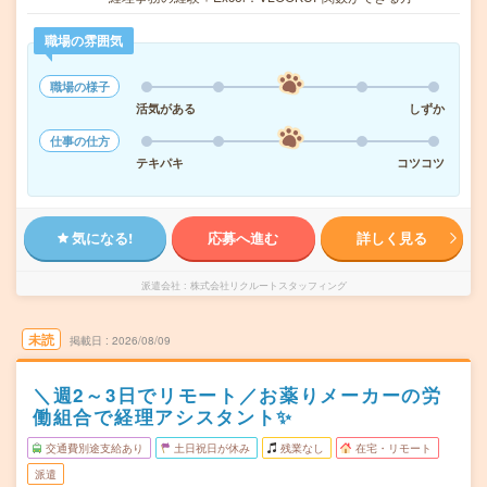
職場の雰囲気
職場の様子
活気がある
しずか
仕事の仕方
テキパキ
コツコツ
気になる!
応募へ進む
詳しく見る
派遣会社
株式会社リクルートスタッフィング
未読
掲載日
2026/08/09
＼週2～3日でリモート／お薬りメーカーの労
働組合で経理アシスタント✨
交通費別途支給あり
土日祝日が休み
残業なし
在宅・リモート
派遣