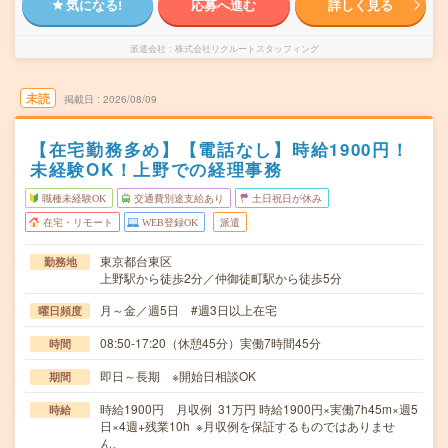
気になる!
応募へ進む
詳しく見る
派遣会社
株式会社リクルートスタッフィング
未読
掲載日
2026/08/09
【在宅勤務多め】【電話なし】時給1900円！
未経験OK！上野での経理事務
職種未経験OK
交通費別途支給あり
土日祝日が休み
在宅・リモート
WEB登録OK
派遣
東京都台東区
勤務地
上野駅から徒歩2分／仲御徒町駅から徒歩5分
月～金／週5日 #週3日以上在宅
曜日頻度
08:50-17:20（休憩45分）実働7時間45分
時間
即日～長期 ※開始日相談OK
期間
時給1900円 月収例 31万円 時給1900円×実働7h45m×週5
時給
日×4週+残業10h ※月収例を保証するものではありませ
ん。