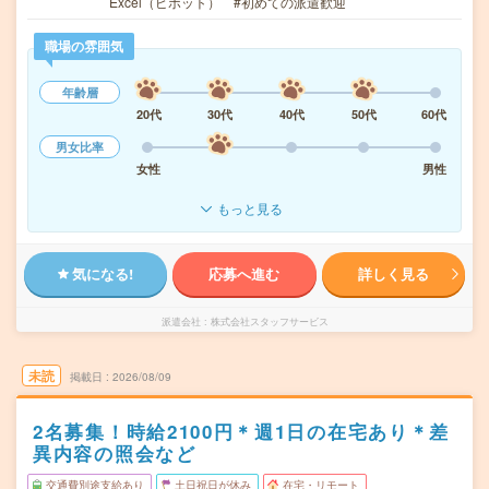
Excel（ピボット） #初めての派遣歓迎
職場の雰囲気
年齢層
20代
30代
40代
50代
60代
男女比率
女性
男性
もっと見る
気になる!
応募へ進む
詳しく見る
派遣会社
株式会社スタッフサービス
未読
掲載日
2026/08/09
2名募集！時給2100円＊週1日の在宅あり＊差
異内容の照会など
交通費別途支給あり
土日祝日が休み
在宅・リモート