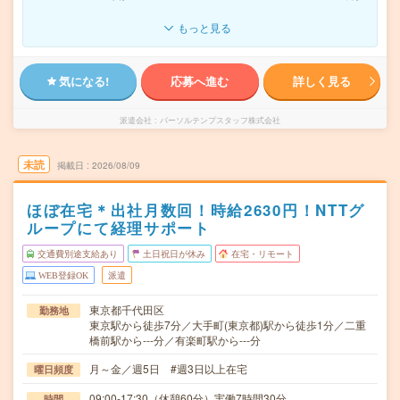
もっと見る
気になる!
応募へ進む
詳しく見る
派遣会社
パーソルテンプスタッフ株式会社
未読
掲載日
2026/08/09
ほぼ在宅＊出社月数回！時給2630円！NTTグ
ループにて経理サポート
交通費別途支給あり
土日祝日が休み
在宅・リモート
WEB登録OK
派遣
東京都千代田区
勤務地
東京駅から徒歩7分／大手町(東京都)駅から徒歩1分／二重
橋前駅から---分／有楽町駅から---分
月～金／週5日 #週3日以上在宅
曜日頻度
09:00-17:30（休憩60分）実働7時間30分
時間