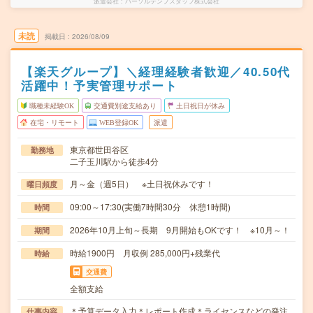
派遣会社
パーソルテンプスタッフ株式会社
未読
掲載日
2026/08/09
【楽天グループ】＼経理経験者歓迎／40.50代
活躍中！予実管理サポート
職種未経験OK
交通費別途支給あり
土日祝日が休み
在宅・リモート
WEB登録OK
派遣
東京都世田谷区
勤務地
二子玉川駅から徒歩4分
月～金（週5日） ※土日祝休みです！
曜日頻度
09:00～17:30(実働7時間30分 休憩1時間)
時間
2026年10月上旬～長期 9月開始もOKです！ ※10月～！
期間
時給1900円 月収例 285,000円+残業代
時給
交通費
全額支給
＊予算データ入力＊レポート作成＊ライセンスなどの発注
仕事内容