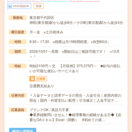
WEB登録OK
派遣
東京都千代田区
勤務地
神田(東京都)駅から徒歩8分／小川町(東京都)駅から徒歩3分
月～金 ※土日祝休み
曜日頻度
8:30～17:30 ※残業は月15時間程度。※休憩60分。
時間
2026/10/01～長期 ※開始日はご相談可能です！ ※10月
期間
～！
時給2100円＋交 【月収例】375,375円～ ■給与の前払
時給
いが可能な速払いサービスあり
交通費
交通費支給あり
＊入金データと請求データの照合・入金引当｜差異内容の
仕事内容
照会｜国内・外貨支払い処理｜引当修正｜入金予定デ…
ブランクOK / 英語力不要
応募資格
◆業界経験問いません！◆経理事務の経験がある方◆【必
要なOAスキル】Excel（関数） #初めての派…
職場の雰囲気