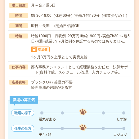
月～金／週5日
曜日頻度
09:30-18:00（休憩60分）実働7時間30分（残業少なめ！）
時間
即日～長期 ※開始日相談OK
期間
時給1900円 月収例 29万円 時給1900円×実働7h30m×週5
時給
日×4週+残業5h ※月収例を保証するものではありません。
交通費
1ヶ月3万円を上限として実費支給
部内事務アシスタントとして経理業務をお任せ・決算サポ
仕事内容
ート(資料作成、スケジュール管理、入力チェック等…
ブランクOK / 英語力不要
応募資格
経理事務の経験がある方
職場の雰囲気
職場の様子
活気がある
しずか
仕事の仕方
テキパキ
コツコツ