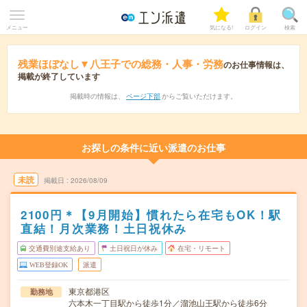
メニュー
気になる!
ログイン
検索
残業ほぼなし▼八王子での総務・人事・労務
のお仕事情報は、
掲載が終了しています
掲載時の情報は、
ページ下部
からご覧いただけます。
お探しの条件に近い派遣のお仕事
未読
掲載日
2026/08/09
2100円＊【9月開始】慣れたら在宅もOK！駅
直結！月次業務！土日祝休み
交通費別途支給あり
土日祝日が休み
在宅・リモート
WEB登録OK
派遣
東京都港区
勤務地
六本木一丁目駅から徒歩1分／溜池山王駅から徒歩6分