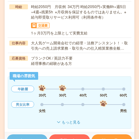
時給2050円 月収例 34万円 時給2050円×実働8h×週5日
時給
×4週+残業5h ※月収例を保証するものではありません。※
給与即受取りサービス利用可（利用条件有）
交通費
1ヶ月3万円を上限として実費支給
大人気ゲーム開発会社での経理・法務アシスタント！・取
仕事内容
引先への売上請求業務・取引先への仕入精算業務全般…
ブランクOK / 英語力不要
応募資格
経理事務の経験がある方
職場の雰囲気
年齢層
20代
30代
40代
50代
60代
男女比率
女性
男性
もっと見る