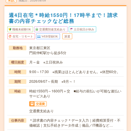
未読
掲載日
2026/08/09
週4日在宅＊時給1550円！17時半まで！請求
書の内容チェックなど総務
職種未経験OK
交通費別途支給あり
土日祝日が休み
在宅・リモート
WEB登録OK
派遣
東京都江東区
勤務地
門前仲町駅から徒歩5分
月～金 ※土日祝休み
曜日頻度
9:00～17:30 ※残業はほとんどありません。※休憩60分。
時間
2026/09/07～長期 ※9月～！
期間
時給1550円～1600円＋交 ■給与の前払いが可能な速払い
時給
サービスあり
交通費
交通費支給あり
＊請求書の内容チェック＊データ入力｜経費精算受付・不
仕事内容
備確認｜支払手続きデータ作成｜備品／IT機器など…