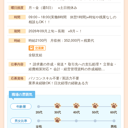
月～金（週5日） ※土日祝休み
曜日頻度
09:00～18:00(実働8時間 休憩1時間)※時短や残業なしの
時間
相談もOK！！
2026年09月上旬～長期 ※9月～！
期間
時給2100円 月収例：352,000円＋残業代
時給
交通費
全額支給
＊ 請求書の作成・発送＊ 取引先への支払処理＊ 立替金・
仕事内容
経費精算対応＊ 会計・経営管理資料の作成補助…
パソコンスキル不要 / 英語力不要
応募資格
業界未経験OK！日次経理の経験ある方
職場の雰囲気
年齢層
20代
30代
40代
50代
60代
男女比率
女性
男性