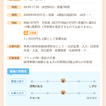
09:30-17:30（休憩60分）実働7時間
時間
2026年09月01日～長期 ※開始日相談OK ※9月～！
期間
時給1970円 月収例 28万円 時給1970円×実働7h×週5日
時給
×4週+残業5h ※月収例を保証するものではありません。
交通費
1ヶ月3万円を上限として実費支給
将来の部長候補/経理担当として ・仕訳起票、入力・試算表
仕事内容
作成・入金、支払処理・経費精算・出納管理・グ…
ブランクOK / 英語力不要
応募資格
経理事務の経験がある方※日商簿記2級お持ちの方歓迎
職場の雰囲気
職場の様子
活気がある
しずか
仕事の仕方
テキパキ
コツコツ