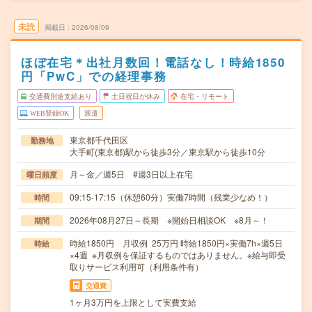
未読
掲載日
2026/08/09
ほぼ在宅＊出社月数回！電話なし！時給1850
円「PwC」での経理事務
交通費別途支給あり
土日祝日が休み
在宅・リモート
WEB登録OK
派遣
東京都千代田区
勤務地
大手町(東京都)駅から徒歩3分／東京駅から徒歩10分
月～金／週5日 #週3日以上在宅
曜日頻度
09:15-17:15（休憩60分）実働7時間（残業少なめ！）
時間
2026年08月27日～長期 ※開始日相談OK ※8月～！
期間
時給1850円 月収例 25万円 時給1850円×実働7h×週5日
時給
×4週 ※月収例を保証するものではありません。※給与即受
取りサービス利用可（利用条件有）
交通費
1ヶ月3万円を上限として実費支給