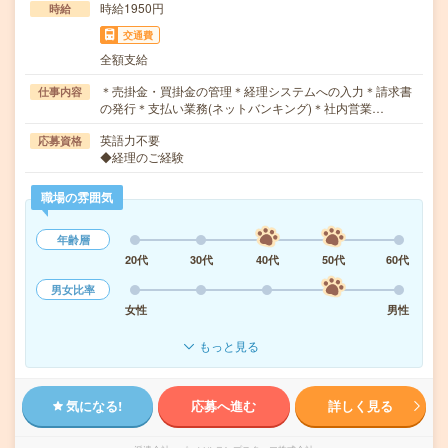
時給1950円
時給
交通費
全額支給
＊売掛金・買掛金の管理＊経理システムへの入力＊請求書
仕事内容
の発行＊支払い業務(ネットバンキング)＊社内営業…
英語力不要
応募資格
◆経理のご経験
職場の雰囲気
年齢層
20代
30代
40代
50代
60代
男女比率
女性
男性
もっと見る
気になる!
応募へ進む
詳しく見る