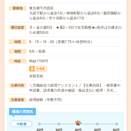
東京都千代田区
勤務地
九段下駅から徒歩1分／神保町駅から徒歩6分／飯田橋駅か
ら徒歩9分／市ケ谷駅から徒歩17分
月～金の週5日 ★週2～3日で在宅勤務★※初月は引継ぎの
曜日頻度
ため週3出社
9：15～18：00（実働7.75ｈ/休憩60分）
時間
9月～長期
期間
時給1700円
時給
交通費
全額支給
＼労働組合で経理アシスタント／【仕事内容】・精算書や
仕事内容
申請書、請求書の作成や確認・振込支払い処理・月次…
経理経験（年数不問）
応募資格
職場の雰囲気
年齢層
20代
30代
40代
50代
60代