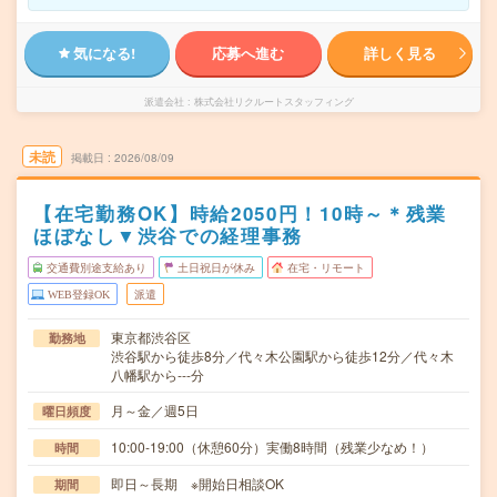
気になる!
応募へ進む
詳しく見る
派遣会社
株式会社リクルートスタッフィング
未読
掲載日
2026/08/09
【在宅勤務OK】時給2050円！10時～＊残業
ほぼなし▼渋谷での経理事務
交通費別途支給あり
土日祝日が休み
在宅・リモート
WEB登録OK
派遣
東京都渋谷区
勤務地
渋谷駅から徒歩8分／代々木公園駅から徒歩12分／代々木
八幡駅から---分
月～金／週5日
曜日頻度
10:00-19:00（休憩60分）実働8時間（残業少なめ！）
時間
即日～長期 ※開始日相談OK
期間