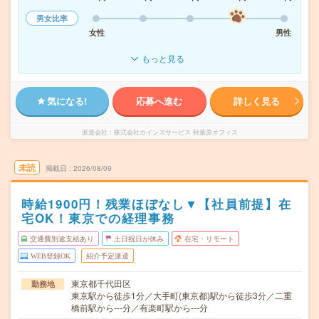
男女比率
女性
男性
もっと見る
気になる!
応募へ進む
詳しく見る
派遣会社
株式会社カインズサービス 秋葉原オフィス
未読
掲載日
2026/08/09
時給1900円！残業ほぼなし▼【社員前提】在
宅OK！東京での経理事務
交通費別途支給あり
土日祝日が休み
在宅・リモート
WEB登録OK
紹介予定派遣
東京都千代田区
勤務地
東京駅から徒歩1分／大手町(東京都)駅から徒歩3分／二重
橋前駅から---分／有楽町駅から---分