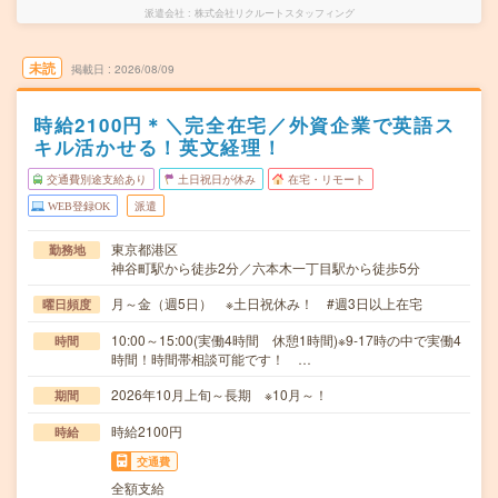
派遣会社
株式会社リクルートスタッフィング
未読
掲載日
2026/08/09
時給2100円＊＼完全在宅／外資企業で英語ス
キル活かせる！英文経理！
交通費別途支給あり
土日祝日が休み
在宅・リモート
WEB登録OK
派遣
東京都港区
勤務地
神谷町駅から徒歩2分／六本木一丁目駅から徒歩5分
月～金（週5日） ※土日祝休み！ #週3日以上在宅
曜日頻度
10:00～15:00(実働4時間 休憩1時間)※9-17時の中で実働4
時間
時間！時間帯相談可能です！ …
2026年10月上旬～長期 ※10月～！
期間
時給2100円
時給
交通費
全額支給