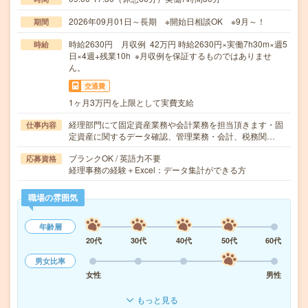
2026年09月01日～長期 ※開始日相談OK ※9月～！
期間
時給2630円 月収例 42万円 時給2630円×実働7h30m×週5
時給
日×4週+残業10h ※月収例を保証するものではありませ
ん。
交通費
1ヶ月3万円を上限として実費支給
経理部門にて固定資産業務や会計業務を担当頂きます・固
仕事内容
定資産に関するデータ確認、管理業務・会計、税務関…
ブランクOK / 英語力不要
応募資格
経理事務の経験＋Excel：データ集計ができる方
職場の雰囲気
年齢層
20代
30代
40代
50代
60代
男女比率
女性
男性
もっと見る