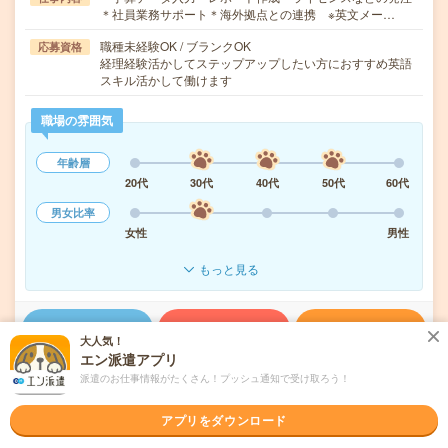
＊社員業務サポート＊海外拠点との連携 ※英文メー…
職種未経験OK / ブランクOK
応募資格
経理経験活かしてステップアップしたい方におすすめ英語
スキル活かして働けます
職場の雰囲気
年齢層
20代
30代
40代
50代
60代
男女比率
女性
男性
もっと見る
気になる!
応募へ進む
詳しく見る
大人気！
エン派遣アプリ
派遣会社
パーソルテンプスタッフ株式会社
派遣のお仕事情報がたくさん！プッシュ通知で受け取ろう！
アプリをダウンロード
未読
掲載日
2026/08/09