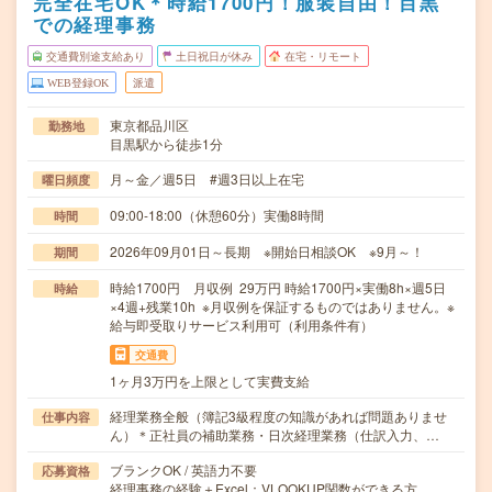
完全在宅OK＊時給1700円！服装自由！目黒
での経理事務
交通費別途支給あり
土日祝日が休み
在宅・リモート
WEB登録OK
派遣
東京都品川区
勤務地
目黒駅から徒歩1分
月～金／週5日 #週3日以上在宅
曜日頻度
09:00-18:00（休憩60分）実働8時間
時間
2026年09月01日～長期 ※開始日相談OK ※9月～！
期間
時給1700円 月収例 29万円 時給1700円×実働8h×週5日
時給
×4週+残業10h ※月収例を保証するものではありません。※
給与即受取りサービス利用可（利用条件有）
交通費
1ヶ月3万円を上限として実費支給
経理業務全般（簿記3級程度の知識があれば問題ありませ
仕事内容
ん）＊正社員の補助業務・日次経理業務（仕訳入力、…
ブランクOK / 英語力不要
応募資格
経理事務の経験＋Excel：VLOOKUP関数ができる方