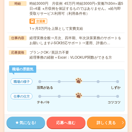
時給3000円 月収例 45万円 時給3000円×実働7h30m×週5
時給
日×4週 ※月収例を保証するものではありません。※給与即
受取りサービス利用可（利用条件有）
交通費
1ヶ月3万円を上限として実費支給
経理実務全般⇒月次、四半期、年次決算業務のサポートを
仕事内容
お願いしますJ-SOX対応サポート⇒運用、評価の…
ブランクOK / 英語力不要
応募資格
経理事務の経験＋Excel：VLOOKUP関数ができる方
職場の雰囲気
職場の様子
活気がある
しずか
仕事の仕方
テキパキ
コツコツ
気になる!
応募へ進む
詳しく見る