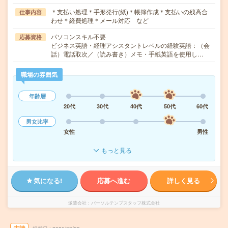
＊支払い処理＊手形発行(紙)＊帳簿作成＊支払いの残高合
仕事内容
わせ＊経費処理＊メール対応 など
パソコンスキル不要
応募資格
ビジネス英語・経理アシスタントレベルの経験英語：（会
話）電話取次／（読み書き）メモ・手紙英語を使用し…
職場の雰囲気
年齢層
20代
30代
40代
50代
60代
男女比率
女性
男性
もっと見る
気になる!
応募へ進む
詳しく見る
派遣会社
パーソルテンプスタッフ株式会社