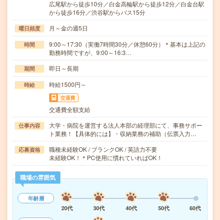
広尾駅から徒歩10分／白金高輪駅から徒歩12分／白金台駅
から徒歩16分／渋谷駅からバス15分
月～金の週5日
曜日頻度
9:00～17:30（実働7時間30分／休憩60分）＊基本は上記の
時間
勤務時間ですが、9:00～16:3…
即日～長期
期間
時給1500円～
時給
交通費
交通費全額支給
大学・病院を運営する法人本部の経理部にて、事務サポー
仕事内容
ト業務！【具体的には】・収納業務の補助（伝票入力…
職種未経験OK / ブランクOK / 英語力不要
応募資格
未経験OK！＊PC使用に慣れていればOK！
職場の雰囲気
年齢層
20代
30代
40代
50代
60代