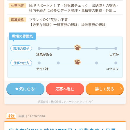
経理サポートとして・領収書チェック・出納簿との突合・
仕事内容
社内手続きに必要なデータ整理・見積書の取得・外部…
ブランクOK / 英語力不要
応募資格
【必要な経験】一般事務の経験、経理事務の経験
職場の雰囲気
職場の様子
活気がある
しずか
仕事の仕方
テキパキ
コツコツ
気になる!
応募へ進む
詳しく見る
派遣会社
株式会社リクルートスタッフィング
未読
掲載日
2026/08/09