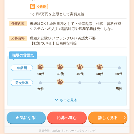
交通費
1ヶ月3万円を上限として実費支給
未経験OK！経理事務として・伝票起票、仕訳・資料作成・
仕事内容
システムへの入力※電話対応や庶務業務は発生しな…
職種未経験OK / ブランクOK / 英語力不要
応募資格
【歓迎/スキル】日商簿記検定
職場の雰囲気
年齢層
20代
30代
40代
50代
60代
男女比率
女性
男性
もっと見る
気になる!
応募へ進む
詳しく見る
派遣会社
株式会社リクルートスタッフィング