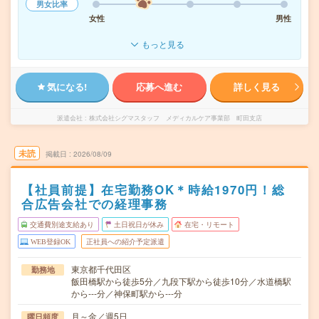
男女比率
女性
男性
もっと見る
気になる!
応募へ進む
詳しく見る
派遣会社
株式会社シグマスタッフ メディカルケア事業部 町田支店
未読
掲載日
2026/08/09
【社員前提】在宅勤務OK＊時給1970円！総
合広告会社での経理事務
交通費別途支給あり
土日祝日が休み
在宅・リモート
WEB登録OK
正社員への紹介予定派遣
東京都千代田区
勤務地
飯田橋駅から徒歩5分／九段下駅から徒歩10分／水道橋駅
から---分／神保町駅から---分
月～金／週5日
曜日頻度