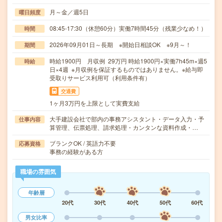
月～金／週5日
曜日頻度
08:45-17:30（休憩60分）実働7時間45分（残業少なめ！）
時間
2026年09月01日～長期 ※開始日相談OK ※9月～！
期間
時給1900円 月収例 29万円 時給1900円×実働7h45m×週5
時給
日×4週 ※月収例を保証するものではありません。※給与即
受取りサービス利用可（利用条件有）
交通費
1ヶ月3万円を上限として実費支給
大手建設会社で部内の事務アシスタント・データ入力・予
仕事内容
算管理、伝票処理、請求処理・カンタンな資料作成・…
ブランクOK / 英語力不要
応募資格
事務の経験がある方
職場の雰囲気
年齢層
20代
30代
40代
50代
60代
男女比率