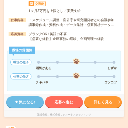
交通費
1ヶ月3万円を上限として実費支給
・スケジュール調整・官公庁や研究開発者との会議参加・
仕事内容
議事録作成・資料作成・データ集計・必要解析データ…
ブランクOK / 英語力不要
応募資格
【必要な経験】企画事務の経験、企画管理の経験
職場の雰囲気
職場の様子
活気がある
しずか
仕事の仕方
テキパキ
コツコツ
気になる!
応募へ進む
詳しく見る
派遣会社
株式会社リクルートスタッフィング