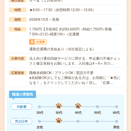
曜日頻度
★9:00～17:30（休憩時間 12:00～13:00）
時間
2026年10月～長期
期間
1,750円【月収例】約293,000円（時給1,750円×実働
時給
7.50h×21日+残業10h）+交通費
交通費
通勤交通費の支給あり（当社規定による）
法人向け通信回線サービスに関する、申込書の不備チェッ
仕事内容
クと修正依頼をお願いします。入社後は4～6ヶ月の…
職種未経験OK / ブランクOK / 英語力不要
応募資格
●未経験OK少しでもご興味がある方は、お気軽に「★気に
なる！」をクリックしてくださいね！但し、「応募…
職場の雰囲気
年齢層
20代
30代
40代
50代
60代
男女比率
女性
男性