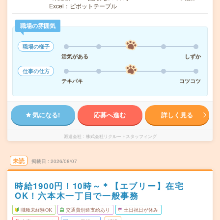
Excel：ピボットテーブル
職場の雰囲気
職場の様子
活気がある
しずか
仕事の仕方
テキパキ
コツコツ
気になる!
応募へ進む
詳しく見る
派遣会社
株式会社リクルートスタッフィング
未読
掲載日
2026/08/07
時給1900円！10時～＊【エブリー】在宅
OK！六本木一丁目で一般事務
職種未経験OK
交通費別途支給あり
土日祝日が休み