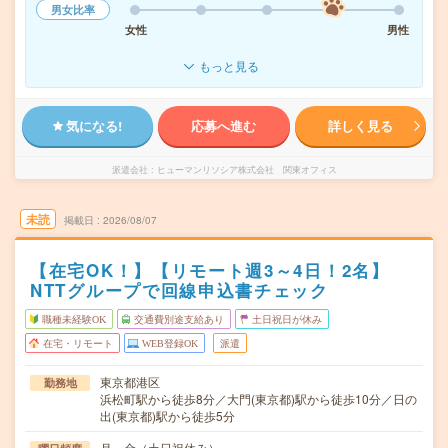
男女比率
女性
男性
もっと見る
気になる!
応募へ進む
詳しく見る
派遣会社
ヒューマンリソシア株式会社 関東オフィス
未読
掲載日
2026/08/07
【在宅OK！】【リモート週3～4日！2名】
NTTグループで回線申込書チェック
職種未経験OK
交通費別途支給あり
土日祝日が休み
在宅・リモート
WEB登録OK
派遣
東京都港区
勤務地
浜松町駅から徒歩8分／大門(東京都)駅から徒歩10分／日の
出(東京都)駅から徒歩5分
月～金（土日祝休み）