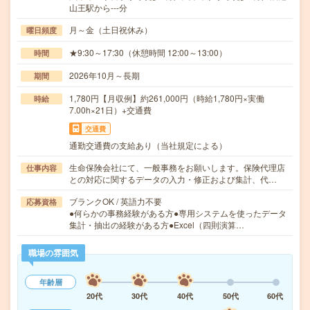
山王駅から---分
月～金（土日祝休み）
曜日頻度
★9:30～17:30（休憩時間 12:00～13:00）
時間
2026年10月～長期
期間
1,780円【月収例】約261,000円（時給1,780円×実働
時給
7.00h×21日）+交通費
交通費
通勤交通費の支給あり（当社規定による）
生命保険会社にて、一般事務をお願いします。保険代理店
仕事内容
との対応に関するデータの入力・修正および集計、代…
ブランクOK / 英語力不要
応募資格
●何らかの事務経験がある方●専用システムを使ったデータ
集計・抽出の経験がある方●Excel（四則演算…
職場の雰囲気
年齢層
20代
30代
40代
50代
60代