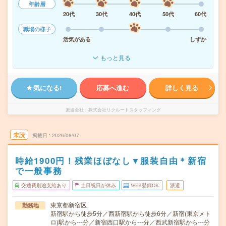
年齢層
20代
30代
40代
50代
60代
職場の様子
活気がある
しずか
もっと見る
気になる!
応募へ進む
詳しく見る
派遣会社
株式会社リクルートスタッフィング
未読
掲載日
2026/08/07
時給1900円！残業ほぼなし▼服装自由＊新宿
で一般事務
交通費別途支給あり
土日祝日が休み
WEB登録OK
派遣
東京都新宿区
勤務地
新宿駅から徒歩5分／西新宿駅から徒歩6分／新宿(東京メト
ロ)駅から---分／新宿西口駅から---分／西武新宿駅から---分