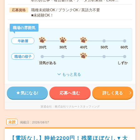
職種未経験OK / ブランクOK / 英語力不要
応募資格
■未経験OK！
職場の雰囲気
年齢層
20代
30代
40代
50代
60代
職場の様子
活気がある
しずか
もっと見る
気になる!
応募へ進む
詳しく見る
派遣会社
株式会社リクルートスタッフィング
未読
掲載日
2026/08/07
【電話なし】時給2200円！残業ほぼなし▼大