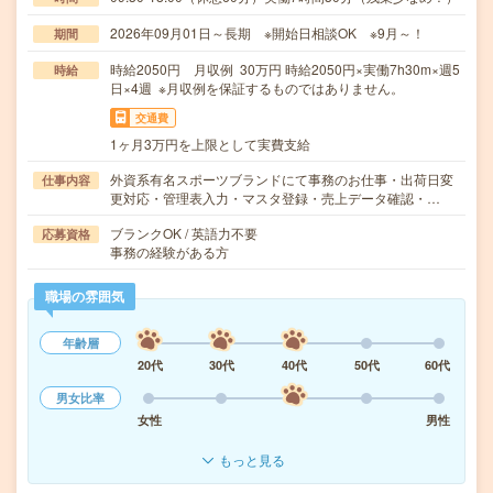
2026年09月01日～長期 ※開始日相談OK ※9月～！
期間
時給2050円 月収例 30万円 時給2050円×実働7h30m×週5
時給
日×4週 ※月収例を保証するものではありません。
交通費
1ヶ月3万円を上限として実費支給
外資系有名スポーツブランドにて事務のお仕事・出荷日変
仕事内容
更対応・管理表入力・マスタ登録・売上データ確認・…
ブランクOK / 英語力不要
応募資格
事務の経験がある方
職場の雰囲気
年齢層
20代
30代
40代
50代
60代
男女比率
女性
男性
もっと見る