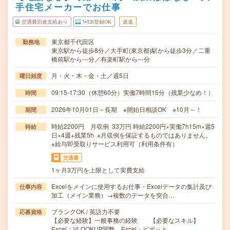
手住宅メーカーでお仕事
交通費別途支給あり
WEB登録OK
派遣
東京都千代田区
勤務地
東京駅から徒歩8分／大手町(東京都)駅から徒歩3分／二重
橋前駅から---分／有楽町駅から---分
月・火・木・金・土／週5日
曜日頻度
09:15-17:30（休憩60分）実働7時間15分（残業少なめ！）
時間
2026年10月01日～長期 ※開始日相談OK ※10月～！
期間
時給2200円 月収例 33万円 時給2200円×実働7h15m×週5
時給
日×4週+残業5h ※月収例を保証するものではありません。
※給与即受取りサービス利用可（利用条件有）
交通費
1ヶ月3万円を上限として実費支給
Excelをメインに使用するお仕事・Excelデータの集計及び
仕事内容
加工（メイン業務）→複数のデータを突合…
ブランクOK / 英語力不要
応募資格
【必要な経験】一般事務の経験 【必要なスキル】
Excel：VLOOKUP関数、Excel：ピボット…