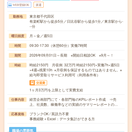
WEB登録OK
派遣
東京都千代田区
勤務地
有楽町駅から徒歩5分／日比谷駅から徒歩1分／東京駅から-
--分
月～金／週5日
曜日頻度
09:30-17:30（休憩60分）実働7時間
時間
2026年09月01日～長期 ※開始日相談OK ※9月～！
期間
時給2150円 月収例 32万円 時給2150円×実働7h×週5日
時給
×4週+残業10h ※月収例を保証するものではありません。※
給与即受取りサービス利用可（利用条件有）
交通費
1ヶ月3万円を上限として実費支給
経営企画部門にて・各部門毎のKPIレポート作成 ⇒売
仕事内容
上、社員数、稼働率などの実績のサマリーレポートの…
ブランクOK / 英語力不要
応募資格
事務経験＋Excel：データ集計ができる方
職場の雰囲気