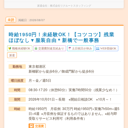
派遣会社
株式会社リクルートスタッフィング
未読
掲載日
2026/08/07
時給1950円！未経験OK！【コツコツ】残業
ほぼなし▼服装自由＊新橋で一般事務
職種未経験OK
交通費別途支給あり
土日祝日が休み
WEB登録OK
派遣
東京都港区
勤務地
新橋駅から徒歩6分／御成門駅から徒歩6分
月～金／週5日
曜日頻度
08:30-17:20（休憩60分）実働7時間50分（残業少なめ！）
時間
2026年10月01日～長期 ※開始日相談OK ※10月～！
期間
時給1950円 月収例 30万円 時給1950円×実働7h50m×週5
時給
日×4週 ※月収例を保証するものではありません。※給与即
受取りサービス利用可（利用条件有）
交通費