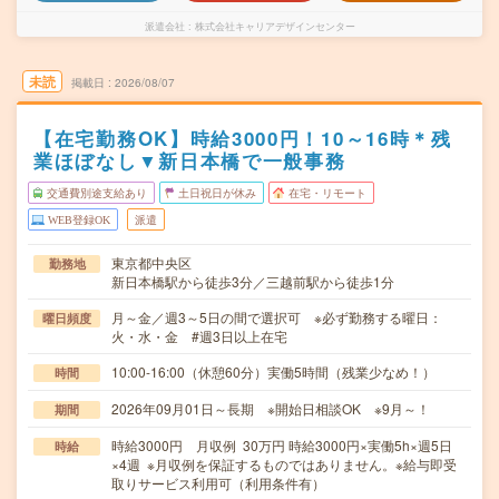
派遣会社
株式会社キャリアデザインセンター
未読
掲載日
2026/08/07
【在宅勤務OK】時給3000円！10～16時＊残
業ほぼなし▼新日本橋で一般事務
交通費別途支給あり
土日祝日が休み
在宅・リモート
WEB登録OK
派遣
東京都中央区
勤務地
新日本橋駅から徒歩3分／三越前駅から徒歩1分
月～金／週3～5日の間で選択可 ※必ず勤務する曜日：
曜日頻度
火・水・金 #週3日以上在宅
10:00-16:00（休憩60分）実働5時間（残業少なめ！）
時間
2026年09月01日～長期 ※開始日相談OK ※9月～！
期間
時給3000円 月収例 30万円 時給3000円×実働5h×週5日
時給
×4週 ※月収例を保証するものではありません。※給与即受
取りサービス利用可（利用条件有）