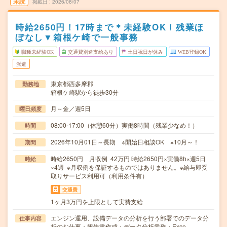
未読
掲載日
2026/08/07
時給2650円！17時まで＊未経験OK！残業ほ
ぼなし▼箱根ケ崎で一般事務
職種未経験OK
交通費別途支給あり
土日祝日が休み
WEB登録OK
派遣
東京都西多摩郡
勤務地
箱根ケ崎駅から徒歩30分
月～金／週5日
曜日頻度
08:00-17:00（休憩60分）実働8時間（残業少なめ！）
時間
2026年10月01日～長期 ※開始日相談OK ※10月～！
期間
時給2650円 月収例 42万円 時給2650円×実働8h×週5日
時給
×4週 ※月収例を保証するものではありません。※給与即受
取りサービス利用可（利用条件有）
交通費
1ヶ月3万円を上限として実費支給
エンジン運用、設備データの分析を行う部署でのデータ分
仕事内容
析のお仕事・報告書作成・データ分析業務・Exce…