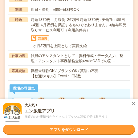
即日～長期 ※開始日相談OK
期間
時給1870円 月収例 26万円 時給1870円×実働7h×週5日
時給
×4週 ※月収例を保証するものではありません。※給与即受
取りサービス利用可（利用条件有）
交通費
1ヶ月3万円を上限として実費支給
社員のアシスタントとして・資料作成・データ入力、整
仕事内容
理・アシスタント事務業務全般※AutoCADでの図…
職種未経験OK / ブランクOK / 英語力不要
応募資格
【歓迎/スキル】Excel：IF関数
職場の雰囲気
年齢層
大人気！
20代
30代
40代
50代
60代
エン派遣アプリ
男女比率
派遣のお仕事情報がたくさん！プッシュ通知で受け取ろう！
女性
男性
アプリをダウンロード
もっと見る