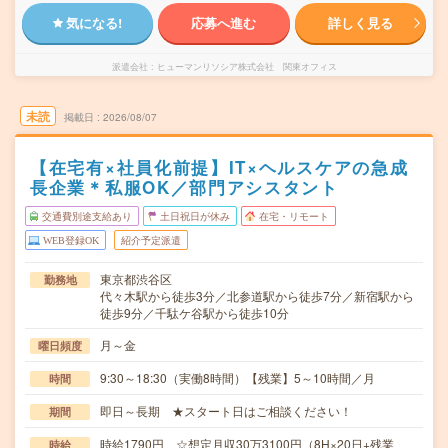
気になる!
応募へ進む
詳しく見る
派遣会社
ヒューマンリソシア株式会社 関東オフィス
未読
掲載日
2026/08/07
【在宅有×社員化前提】IT×ヘルスケアの急成
長企業＊私服OK／部門アシスタント
交通費別途支給あり
土日祝日が休み
在宅・リモート
WEB登録OK
紹介予定派遣
東京都渋谷区
勤務地
代々木駅から徒歩3分／北参道駅から徒歩7分／新宿駅から
徒歩9分／千駄ケ谷駅から徒歩10分
月～金
曜日頻度
9:30～18:30（実働8時間）【残業】5～10時間／月
時間
即日～長期 ★スタート日はご相談ください！
期間
時給1790円 ☆想定月収30万3100円（8H×20日+残業
時給