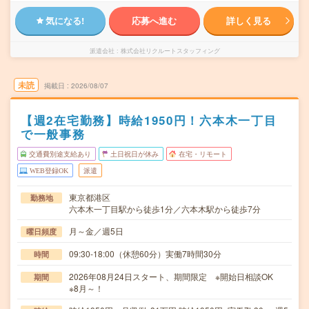
気になる!
応募へ進む
詳しく見る
派遣会社
株式会社リクルートスタッフィング
未読
掲載日
2026/08/07
【週2在宅勤務】時給1950円！六本木一丁目
で一般事務
交通費別途支給あり
土日祝日が休み
在宅・リモート
WEB登録OK
派遣
東京都港区
勤務地
六本木一丁目駅から徒歩1分／六本木駅から徒歩7分
月～金／週5日
曜日頻度
09:30-18:00（休憩60分）実働7時間30分
時間
2026年08月24日スタート、期間限定 ※開始日相談OK
期間
※8月～！