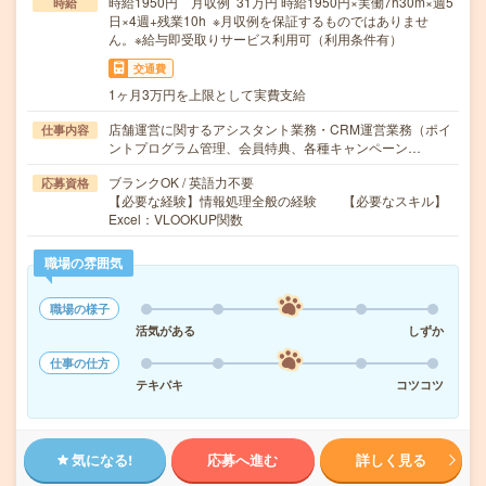
時給1950円 月収例 31万円 時給1950円×実働7h30m×週5
時給
日×4週+残業10h ※月収例を保証するものではありませ
ん。※給与即受取りサービス利用可（利用条件有）
交通費
1ヶ月3万円を上限として実費支給
店舗運営に関するアシスタント業務・CRM運営業務（ポイ
仕事内容
ントプログラム管理、会員特典、各種キャンペーン…
ブランクOK / 英語力不要
応募資格
【必要な経験】情報処理全般の経験 【必要なスキル】
Excel：VLOOKUP関数
職場の雰囲気
職場の様子
活気がある
しずか
仕事の仕方
テキパキ
コツコツ
気になる!
応募へ進む
詳しく見る