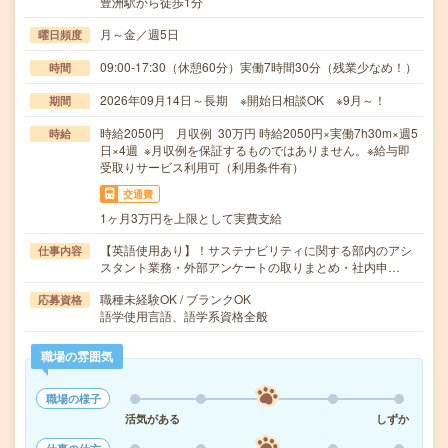
豊洲駅から徒歩1分
月～金／週5日
曜日頻度
09:00-17:30（休憩60分）実働7時間30分（残業少なめ！）
時間
2026年09月14日～長期 ※開始日相談OK ※9月～！
期間
時給2050円 月収例 30万円 時給2050円×実働7h30m×週5
時給
日×4週 ※月収例を保証するものではありません。※給与即
受取りサービス利用可（利用条件有）
交通費
1ヶ月3万円を上限として実費支給
【英語使用あり】！サステナビリティに関する部内のアシ
仕事内容
スタント業務・外部アンケートの取りまとめ・社内申…
職種未経験OK / ブランクOK
応募資格
語学使用言語、語学系資格全般
職場の雰囲気
職場の様子
活気がある
しずか