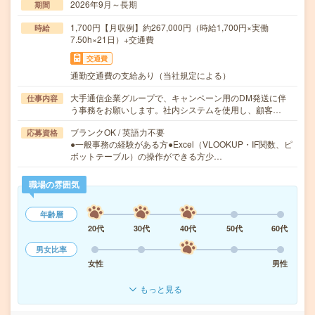
2026年9月～長期
期間
1,700円【月収例】約267,000円（時給1,700円×実働
時給
7.50h×21日）+交通費
交通費
通勤交通費の支給あり（当社規定による）
大手通信企業グループで、キャンペーン用のDM発送に伴
仕事内容
う事務をお願いします。社内システムを使用し、顧客…
ブランクOK / 英語力不要
応募資格
●一般事務の経験がある方●Excel（VLOOKUP・IF関数、ピ
ボットテーブル）の操作ができる方少…
職場の雰囲気
年齢層
20代
30代
40代
50代
60代
男女比率
女性
男性
もっと見る