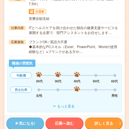
7.5H）
交通費
実費全額支給
ITとヘルスケアを掛け合わせた独自の健康支援サービスを
仕事内容
展開する企業で、部門アシスタントをお任せします…
ブランクOK / 英語力不要
応募資格
◆基本的なPCスキル（Excel、PowerPoint、Wordの使用
経験など）※ブランクがある方や…
職場の雰囲気
年齢層
20代
30代
40代
50代
60代
男女比率
女性
男性
もっと見る
気になる!
応募へ進む
詳しく見る