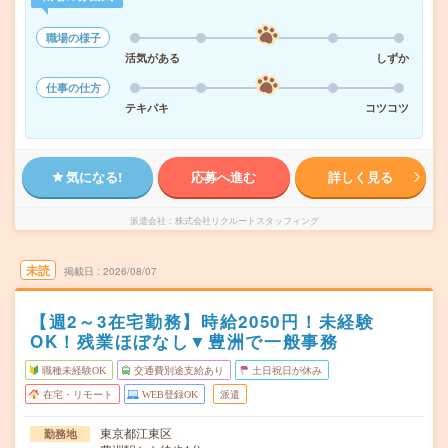
職場の様子
活気がある
しずか
仕事の仕方
テキパキ
コツコツ
気になる!
応募へ進む
詳しく見る
派遣会社
株式会社リクルートスタッフィング
未読
掲載日
2026/08/07
【週2～3在宅勤務】時給2050円！未経験
OK！残業ほぼなし▼豊洲で一般事務
職種未経験OK
交通費別途支給あり
土日祝日が休み
在宅・リモート
WEB登録OK
派遣
東京都江東区
勤務地