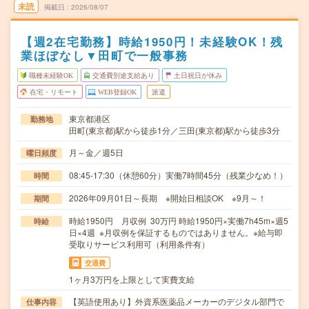
未読
掲載日
2026/08/07
【週2在宅勤務】時給1950円！未経験OK！残
業ほぼなし▼田町で一般事務
職種未経験OK
交通費別途支給あり
土日祝日が休み
在宅・リモート
WEB登録OK
派遣
東京都港区
勤務地
田町(東京都)駅から徒歩1分／三田(東京都)駅から徒歩3分
月～金／週5日
曜日頻度
08:45-17:30（休憩60分）実働7時間45分（残業少なめ！）
時間
2026年09月01日～長期 ※開始日相談OK ※9月～！
期間
時給1950円 月収例 30万円 時給1950円×実働7h45m×週5
時給
日×4週 ※月収例を保証するものではありません。※給与即
受取りサービス利用可（利用条件有）
交通費
1ヶ月3万円を上限として実費支給
【英語使用あり】外資系医薬品メーカーのデジタル部門で
仕事内容