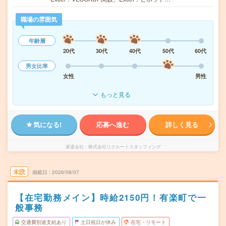
職場の雰囲気
年齢層
20代
30代
40代
50代
60代
男女比率
女性
男性
もっと見る
気になる!
応募へ進む
詳しく見る
派遣会社
株式会社リクルートスタッフィング
未読
掲載日
2026/08/07
【在宅勤務メイン】時給2150円！有楽町で一
般事務
交通費別途支給あり
土日祝日が休み
在宅・リモート