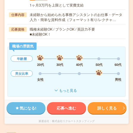
1ヶ月3万円を上限として実費支給
未経験から始められる事務アシスタントのお仕事・データ
仕事内容
入力・簡単な資料作成（フォーマット有り/レクチャ…
職種未経験OK / ブランクOK / 英語力不要
応募資格
■未経験OK！
職場の雰囲気
年齢層
20代
30代
40代
50代
60代
男女比率
女性
男性
もっと見る
気になる!
応募へ進む
詳しく見る
派遣会社
株式会社リクルートスタッフィング