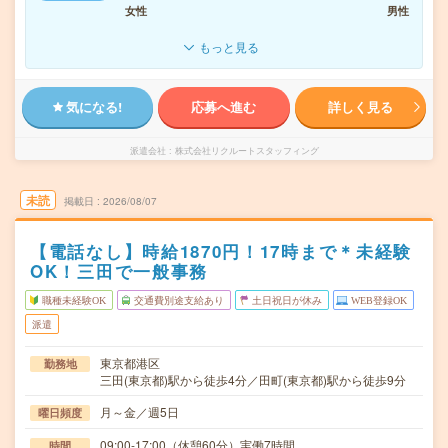
女性
男性
もっと見る
気になる!
応募へ進む
詳しく見る
派遣会社
株式会社リクルートスタッフィング
未読
掲載日
2026/08/07
【電話なし】時給1870円！17時まで＊未経験
OK！三田で一般事務
職種未経験OK
交通費別途支給あり
土日祝日が休み
WEB登録OK
派遣
東京都港区
勤務地
三田(東京都)駅から徒歩4分／田町(東京都)駅から徒歩9分
月～金／週5日
曜日頻度
09:00-17:00（休憩60分）実働7時間
時間