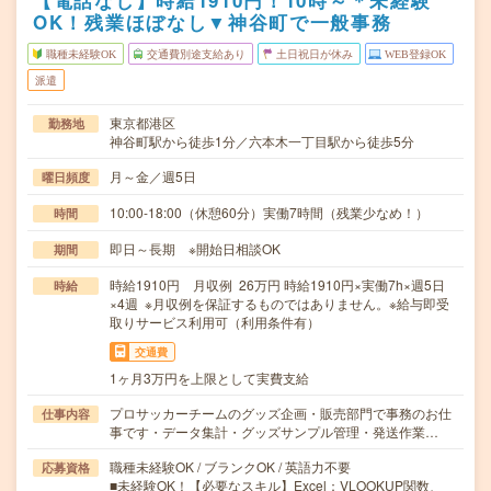
【電話なし】時給1910円！10時～＊未経験
OK！残業ほぼなし▼神谷町で一般事務
職種未経験OK
交通費別途支給あり
土日祝日が休み
WEB登録OK
派遣
東京都港区
勤務地
神谷町駅から徒歩1分／六本木一丁目駅から徒歩5分
月～金／週5日
曜日頻度
10:00-18:00（休憩60分）実働7時間（残業少なめ！）
時間
即日～長期 ※開始日相談OK
期間
時給1910円 月収例 26万円 時給1910円×実働7h×週5日
時給
×4週 ※月収例を保証するものではありません。※給与即受
取りサービス利用可（利用条件有）
交通費
1ヶ月3万円を上限として実費支給
プロサッカーチームのグッズ企画・販売部門で事務のお仕
仕事内容
事です・データ集計・グッズサンプル管理・発送作業…
職種未経験OK / ブランクOK / 英語力不要
応募資格
■未経験OK！【必要なスキル】Excel：VLOOKUP関数、