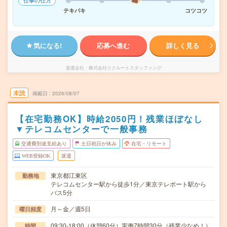
仕事の仕方
テキパキ
コツコツ
気になる!
応募へ進む
詳しく見る
派遣会社
株式会社リクルートスタッフィング
未読
掲載日
2026/08/07
【在宅勤務OK】時給2050円！残業ほぼなし
▼テレコムセンターで一般事務
交通費別途支給あり
土日祝日が休み
在宅・リモート
WEB登録OK
派遣
東京都江東区
勤務地
テレコムセンター駅から徒歩1分／東京テレポート駅から
バス5分
月～金／週5日
曜日頻度
09:30-18:00（休憩60分）実働7時間30分（残業少なめ！）
時間