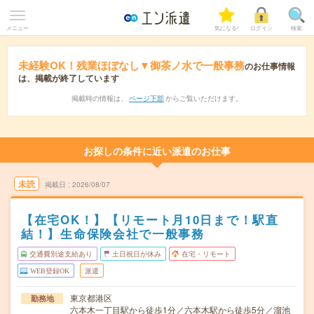
メニュー
気になる!
ログイン
検索
未経験OK！残業ほぼなし▼御茶ノ水で一般事務
のお仕事情報
は、掲載が終了しています
掲載時の情報は、
ページ下部
からご覧いただけます。
お探しの条件に近い派遣のお仕事
未読
掲載日
2026/08/07
【在宅OK！】【リモート月10日まで！駅直
結！】生命保険会社で一般事務
交通費別途支給あり
土日祝日が休み
在宅・リモート
WEB登録OK
派遣
東京都港区
勤務地
六本木一丁目駅から徒歩1分／六本木駅から徒歩5分／溜池