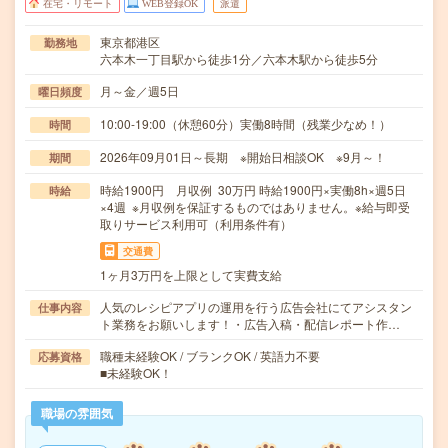
在宅・リモート
WEB登録OK
派遣
東京都港区
勤務地
六本木一丁目駅から徒歩1分／六本木駅から徒歩5分
月～金／週5日
曜日頻度
10:00-19:00（休憩60分）実働8時間（残業少なめ！）
時間
2026年09月01日～長期 ※開始日相談OK ※9月～！
期間
時給1900円 月収例 30万円 時給1900円×実働8h×週5日
時給
×4週 ※月収例を保証するものではありません。※給与即受
取りサービス利用可（利用条件有）
交通費
1ヶ月3万円を上限として実費支給
人気のレシピアプリの運用を行う広告会社にてアシスタン
仕事内容
ト業務をお願いします！・広告入稿・配信レポート作…
職種未経験OK / ブランクOK / 英語力不要
応募資格
■未経験OK！
職場の雰囲気