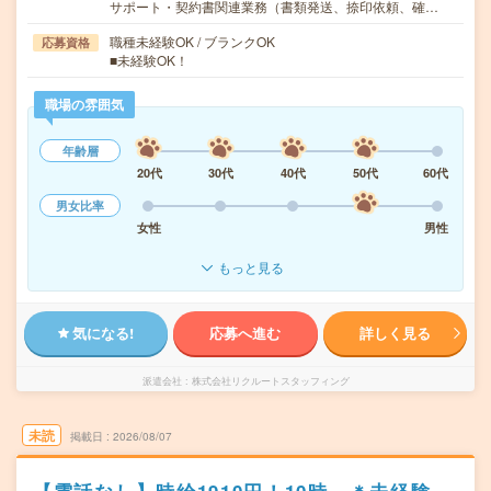
サポート・契約書関連業務（書類発送、捺印依頼、確…
職種未経験OK / ブランクOK
応募資格
■未経験OK！
職場の雰囲気
年齢層
20代
30代
40代
50代
60代
男女比率
女性
男性
もっと見る
気になる!
応募へ進む
詳しく見る
派遣会社
株式会社リクルートスタッフィング
未読
掲載日
2026/08/07