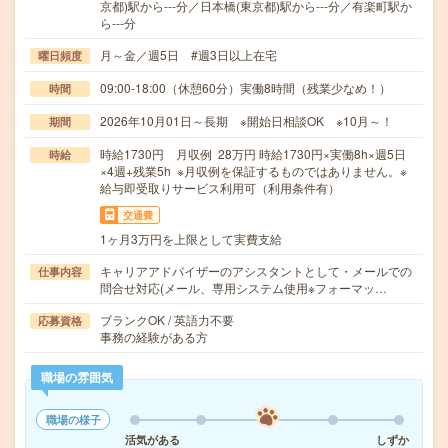
京都)駅から---分／日本橋(東京都)駅から---分／有楽町駅か
ら---分
月～金／週5日 #週3日以上在宅
曜日頻度
09:00-18:00（休憩60分）実働8時間（残業少なめ！）
時間
2026年10月01日～長期 ※開始日相談OK ※10月～！
期間
時給1730円 月収例 28万円 時給1730円×実働8h×週5日
時給
×4週+残業5h ※月収例を保証するものではありません。※
給与即受取りサービス利用可（利用条件有）
交通費
1ヶ月3万円を上限として実費支給
キャリアアドバイザーのアシスタントとして・メールでの
仕事内容
問合せ対応(メール、専用システム使用※フォーマッ…
ブランクOK / 英語力不要
応募資格
事務の経験がある方
職場の雰囲気
職場の様子
活気がある
しずか