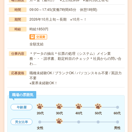
09:00～17:45(実働7時間45分 休憩1時間)
時間
2026年10月上旬～長期 ※10月～！
期間
時給1850円
時給
交通費
全額支給
＊データの抽出＊伝票の処理（システム）メイン業
仕事内容
務・・・請求書、勘定科目のチェック＊社員からの問い合
わ…
職種未経験OK / ブランクOK / パソコンスキル不要 / 英語力
応募資格
不要
※業界未経験OK！
職場の雰囲気
年齢層
20代
30代
40代
50代
60代
男女比率
女性
男性