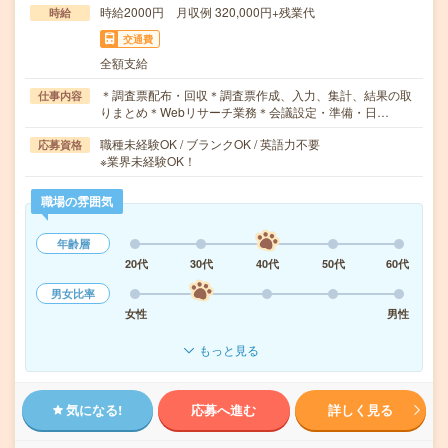
時給2000円 月収例 320,000円+残業代
時給
交通費
全額支給
＊調査票配布・回収＊調査票作成、入力、集計、結果の取
仕事内容
りまとめ＊Webリサーチ業務＊会議設定・準備・日…
職種未経験OK / ブランクOK / 英語力不要
応募資格
※業界未経験OK！
職場の雰囲気
年齢層
20代
30代
40代
50代
60代
男女比率
女性
男性
もっと見る
気になる!
応募へ進む
詳しく見る