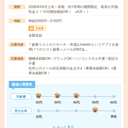
2026年09月上旬～長期 約1年間の期間限定 延長の可能
期間
性あり！10月開始相談OK！ ※9月～！
時給2000円～2100円
時給
交通費
全額支給
＊顧客リストのリサーチ・作成(LinkedInというアプリを使
仕事内容
用)＊↑のリスト顧客へメール(FMTあ…
職種未経験OK / ブランクOK / パソコンスキル不要 / 英語力
応募資格
不要
社外とのメール対応経験のある方♪（事務未経験OK）※業
界未経験OK！
職場の雰囲気
年齢層
20代
30代
40代
50代
60代
男女比率
女性
男性
もっと見る