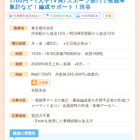
1700円＊<大手TV局>スポーツ部門で視聴率
集計など！編成サポート！渋谷
交通費別途支給あり
土日祝日が休み
WEB登録OK
派遣
東京都渋谷区
勤務地
渋谷駅から徒歩12分／明治神宮前駅から徒歩12分
月～金（週5日） ※土日祝お休み！
曜日頻度
10:00～18:30(実働7時間30分 休憩1時間)
時間
2026年09月上旬～長期 ※9月～！
期間
時給1700円 月収例 255,000円+残業代
時給
交通費
全額支給
・視聴率データの集計・番組編成表や月間予定表の作成(フ
仕事内容
ォーマットあり)・会議資料の作成・各種データベ…
英語力不要
応募資格
・Excelを使用した事務経験がある方
職場の雰囲気