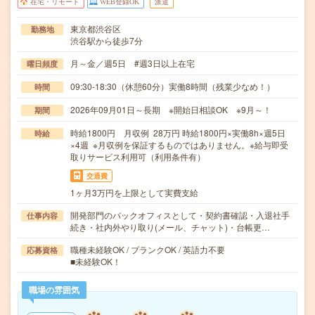
在宅・リモート
WEB登録OK
派遣
東京都渋谷区
勤務地
渋谷駅から徒歩7分
月～金／週5日 #週3日以上在宅
曜日頻度
09:30-18:30（休憩60分）実働8時間（残業少なめ！）
時間
2026年09月01日～長期 ※開始日相談OK ※9月～！
期間
時給1800円 月収例 28万円 時給1800円×実働8h×週5日
時給
×4週 ※月収例を保証するものではありません。※給与即受
取りサービス利用可（利用条件有）
交通費
1ヶ月3万円を上限として実費支給
開発部門のバックオフィスとして・契約書確認・入退社手
仕事内容
続き・社内外やり取り(メール、チャット)・台帳更…
職種未経験OK / ブランクOK / 英語力不要
応募資格
■未経験OK！
職場の雰囲気