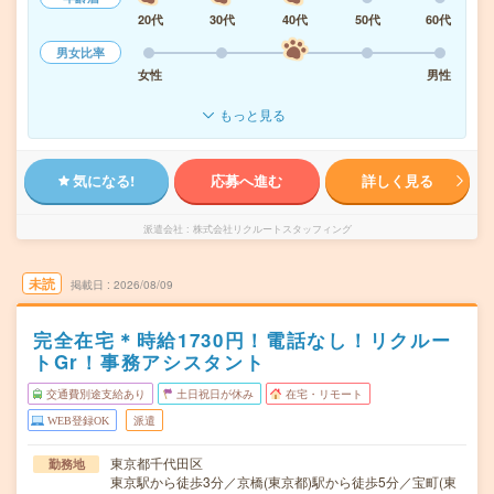
20代
30代
40代
50代
60代
男女比率
女性
男性
もっと見る
気になる!
応募へ進む
詳しく見る
派遣会社
株式会社リクルートスタッフィング
未読
掲載日
2026/08/09
完全在宅＊時給1730円！電話なし！リクルー
トGr！事務アシスタント
交通費別途支給あり
土日祝日が休み
在宅・リモート
WEB登録OK
派遣
東京都千代田区
勤務地
東京駅から徒歩3分／京橋(東京都)駅から徒歩5分／宝町(東