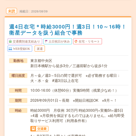
未読
掲載日
2026/08/09
週4日在宅＊時給3000円！週3日！10～16時！
衛星データを扱う組合で事務
交通費別途支給あり
土日祝日が休み
在宅・リモート
WEB登録OK
派遣
東京都中央区
勤務地
新日本橋駅から徒歩3分／三越前駅から徒歩1分
月～金／週3～5日の間で選択可 ※必ず勤務する曜日：
曜日頻度
火・水・金 #週3日以上在宅
10:00-16:00（休憩60分）実働5時間（残業少なめ！）
時間
2026年09月01日～長期 ※開始日相談OK ※9月～！
期間
時給3000円 月収例 30万円 時給3000円×実働5h×週5日
時給
×4週 ※月収例を保証するものではありません。※給与即受
取りサービス利用可（利用条件有）
交通費
1ヶ月3万円を上限として実費支給