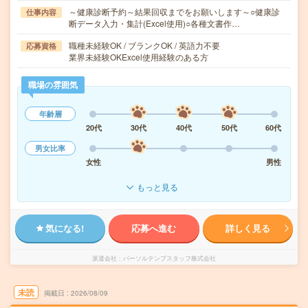
～健康診断予約～結果回収までをお願いします～○健康診
仕事内容
断データ入力・集計(Excel使用)○各種文書作…
職種未経験OK / ブランクOK / 英語力不要
応募資格
業界未経験OKExcel使用経験のある方
職場の雰囲気
年齢層
20代
30代
40代
50代
60代
男女比率
女性
男性
もっと見る
気になる!
応募へ進む
詳しく見る
派遣会社
パーソルテンプスタッフ株式会社
未読
掲載日
2026/08/09