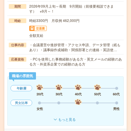
2026年09月上旬～長期 9月開始（前後要相談できま
期間
す） ※9月～！
時給3300円 月収例 462,000円
時給
交通費
全額支給
・会議運営や進捗管理・アクセス申請、データ管理（紙も
仕事内容
あり）・議事録作成補助・関係部署との連絡・英語使…
・PCを使用した事務経験がある方・英文メールの経験のあ
応募資格
る方・外資系企業での経験のある方
職場の雰囲気
年齢層
20代
30代
40代
50代
60代
男女比率
女性
男性
もっと見る