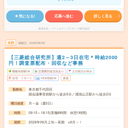
気になる!
応募へ進む
詳しく見る
派遣会社
パーソルテンプスタッフ株式会社
未読
掲載日
2026/08/09
【三菱総合研究所】週2～3日在宅＊時給2000
円！調査票配布・回収など事務
職種未経験OK
交通費別途支給あり
土日祝日が休み
在宅・リモート
WEB登録OK
派遣
東京都千代田区
勤務地
国会議事堂前駅から徒歩5分／溜池山王駅から徒歩2分
月～金（週5日）
曜日頻度
09:15～18:15(実働8時間 休憩1時間)
時間
2026年09月上旬～長期 ※9月～！
期間