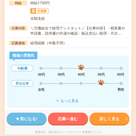
時給1700円
時給
交通費
全額支給
＼労働組合で経理アシスタント／【仕事内容】・精算書や
仕事内容
申請書、請求書の作成や確認・振込支払い処理・月次…
経理経験（年数不問）
応募資格
職場の雰囲気
年齢層
20代
30代
40代
50代
60代
男女比率
女性
男性
もっと見る
気になる!
応募へ進む
詳しく見る
派遣会社
株式会社カインズサービス 秋葉原オフィス