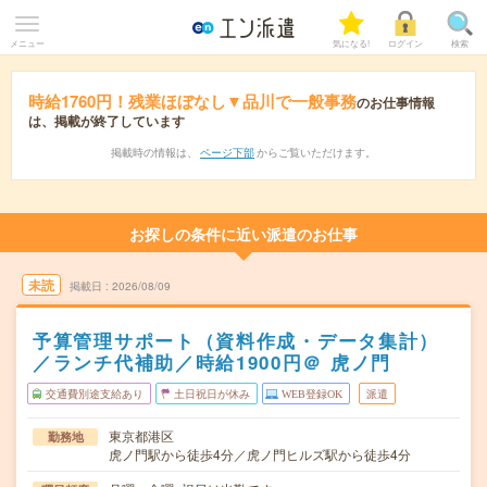
メニュー
気になる!
ログイン
検索
時給1760円！残業ほぼなし▼品川で一般事務
のお仕事情報
は、掲載が終了しています
掲載時の情報は、
ページ下部
からご覧いただけます。
お探しの条件に近い派遣のお仕事
未読
掲載日
2026/08/09
予算管理サポート（資料作成・データ集計）
／ランチ代補助／時給1900円＠ 虎ノ門
交通費別途支給あり
土日祝日が休み
WEB登録OK
派遣
東京都港区
勤務地
虎ノ門駅から徒歩4分／虎ノ門ヒルズ駅から徒歩4分