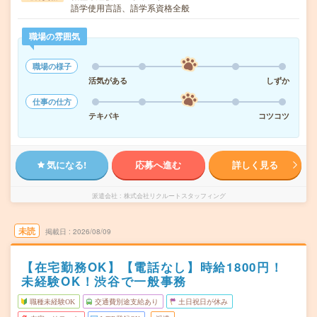
語学使用言語、語学系資格全般
職場の雰囲気
職場の様子
活気がある
しずか
仕事の仕方
テキパキ
コツコツ
気になる!
応募へ進む
詳しく見る
派遣会社
株式会社リクルートスタッフィング
未読
掲載日
2026/08/09
【在宅勤務OK】【電話なし】時給1800円！
未経験OK！渋谷で一般事務
職種未経験OK
交通費別途支給あり
土日祝日が休み