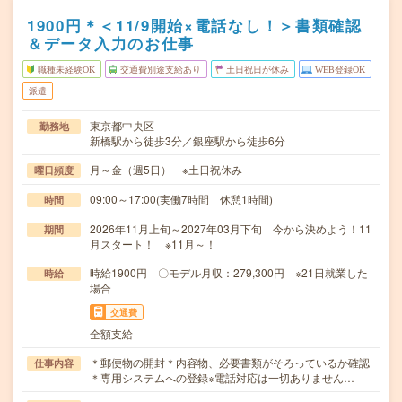
1900円＊＜11/9開始×電話なし！＞書類確認
＆データ入力のお仕事
職種未経験OK
交通費別途支給あり
土日祝日が休み
WEB登録OK
派遣
東京都中央区
勤務地
新橋駅から徒歩3分／銀座駅から徒歩6分
月～金（週5日） ※土日祝休み
曜日頻度
09:00～17:00(実働7時間 休憩1時間)
時間
2026年11月上旬～2027年03月下旬 今から決めよう！11
期間
月スタート！ ※11月～！
時給1900円 〇モデル月収：279,300円 ※21日就業した
時給
場合
交通費
全額支給
＊郵便物の開封＊内容物、必要書類がそろっているか確認
仕事内容
＊専用システムへの登録※電話対応は一切ありません…