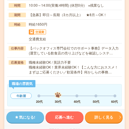
10:00～14:00(実働:4時間) (休憩0分) ※残業なし
時間
【急募】即日～長期（3カ月以上） ★8月～OK！
期間
時給1650円
時給
交通費
交通費支給
【バックオフィス専門会社でのサポート事務】データ入力
仕事内容
(運営している飲食店の売り上げなどを確認しシステ…
職種未経験OK / 英語力不要
応募資格
職種未経験OK！業界未経験OK！【こんな方におススメ！
まずはご応募ください／歓迎条件】何かしらの事務…
職場の雰囲気
年齢層
20代
30代
40代
50代
60代
気になる!
応募へ進む
詳しく見る