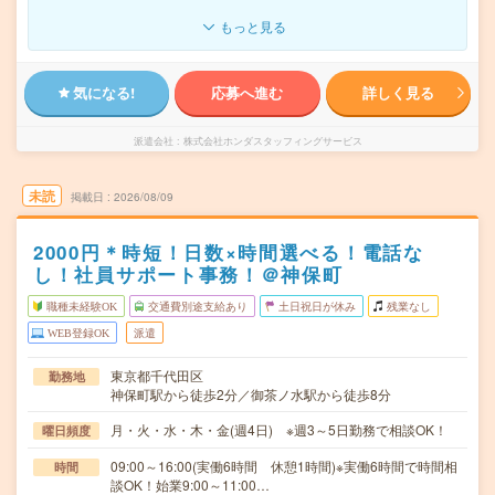
もっと見る
気になる!
応募へ進む
詳しく見る
派遣会社
株式会社ホンダスタッフィングサービス
未読
掲載日
2026/08/09
2000円＊時短！日数×時間選べる！電話な
し！社員サポート事務！＠神保町
職種未経験OK
交通費別途支給あり
土日祝日が休み
残業なし
WEB登録OK
派遣
東京都千代田区
勤務地
神保町駅から徒歩2分／御茶ノ水駅から徒歩8分
月・火・水・木・金(週4日) ※週3～5日勤務で相談OK！
曜日頻度
09:00～16:00(実働6時間 休憩1時間)※実働6時間で時間相
時間
談OK！始業9:00～11:00…