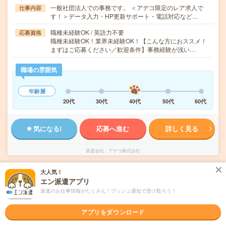
一般社団法人での事務です。 ＜アデコ限定のレア求人で
仕事内容
す！＞データ入力・HP更新サポート・電話対応など…
職種未経験OK / 英語力不要
応募資格
職種未経験OK！業界未経験OK！【こんな方におススメ！
まずはご応募ください／歓迎条件】事務経験が浅い…
職場の雰囲気
年齢層
20代
30代
40代
50代
60代
気になる!
応募へ進む
詳しく見る
派遣会社
アデコ株式会社
大人気！
未読
掲載日
2026/08/09
エン派遣アプリ
派遣のお仕事情報がたくさん！プッシュ通知で受け取ろう！
週3日×時短！＜エンタメ企業でのコツコツ事
務＞アニメ好き歓迎
アプリをダウンロード