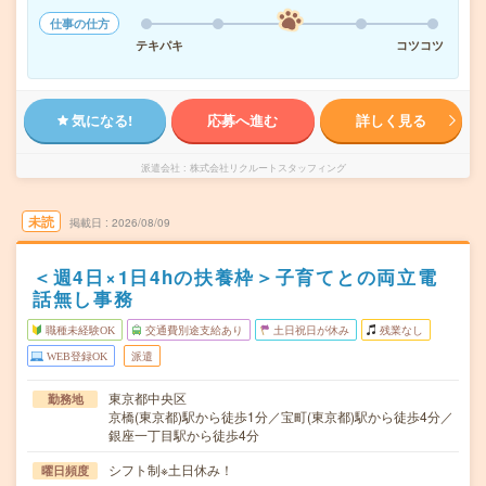
仕事の仕方
テキパキ
コツコツ
気になる!
応募へ進む
詳しく見る
派遣会社
株式会社リクルートスタッフィング
未読
掲載日
2026/08/09
＜週4日×1日4hの扶養枠＞子育てとの両立電
話無し事務
職種未経験OK
交通費別途支給あり
土日祝日が休み
残業なし
WEB登録OK
派遣
東京都中央区
勤務地
京橋(東京都)駅から徒歩1分／宝町(東京都)駅から徒歩4分／
銀座一丁目駅から徒歩4分
シフト制※土日休み！
曜日頻度