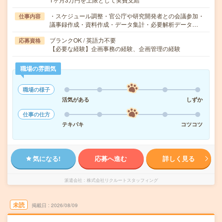
・スケジュール調整・官公庁や研究開発者との会議参加・
仕事内容
議事録作成・資料作成・データ集計・必要解析データ…
ブランクOK / 英語力不要
応募資格
【必要な経験】企画事務の経験、企画管理の経験
職場の雰囲気
職場の様子
活気がある
しずか
仕事の仕方
テキパキ
コツコツ
気になる!
応募へ進む
詳しく見る
派遣会社
株式会社リクルートスタッフィング
未読
掲載日
2026/08/09