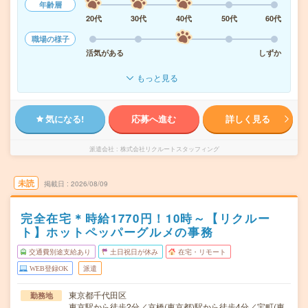
年齢層
20代
30代
40代
50代
60代
職場の様子
活気がある
しずか
もっと見る
気になる!
応募へ進む
詳しく見る
派遣会社
株式会社リクルートスタッフィング
未読
掲載日
2026/08/09
完全在宅＊時給1770円！10時～【リクルー
ト】ホットペッパーグルメの事務
交通費別途支給あり
土日祝日が休み
在宅・リモート
WEB登録OK
派遣
東京都千代田区
勤務地
東京駅から徒歩2分／京橋(東京都)駅から徒歩4分／宝町(東