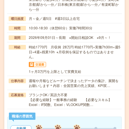
京都)駅から---分／日本橋(東京都)駅から---分／有楽町駅か
ら---分
月～金／週5日 #週3日以上在宅
曜日頻度
10:00-18:30（休憩60分）実働7時間30分
時間
2026年09月01日～長期 ※開始日相談OK ※9月～！
期間
時給1770円 月収例 28万円 時給1770円×実働7h30m×週5
時給
日×4週+残業10h ※月収例を保証するものではありませ
ん。
交通費
1ヶ月3万円を上限として実費支給
週報や月報などルーチンで決まったデータの集計、展開を
仕事内容
お願いします＊内容：全国営業の売上実績、KPI実…
ブランクOK / 英語力不要
応募資格
【必要な経験】一般事務の経験 【必要なスキル】
Excel：IF関数、Excel：VLOOKUP関数…
職場の雰囲気
年齢層