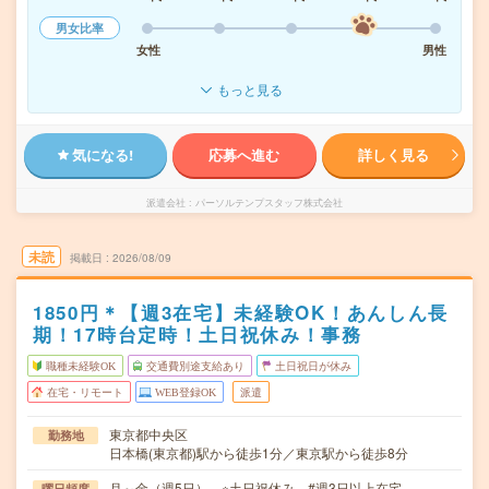
男女比率
女性
男性
もっと見る
気になる!
応募へ進む
詳しく見る
派遣会社
パーソルテンプスタッフ株式会社
未読
掲載日
2026/08/09
1850円＊【週3在宅】未経験OK！あんしん長
期！17時台定時！土日祝休み！事務
職種未経験OK
交通費別途支給あり
土日祝日が休み
在宅・リモート
WEB登録OK
派遣
東京都中央区
勤務地
日本橋(東京都)駅から徒歩1分／東京駅から徒歩8分
月～金（週5日） ※土日祝休み #週3日以上在宅
曜日頻度