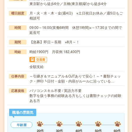
東京駅から徒歩6分／京橋(東京都)駅から徒歩4分
月・火・水・木・金(週4日) ※土日祝日お休み／週5日もご
曜日頻度
相談可
09:00～16:00(実働6時間 休憩1時間)※～17:30までの間で
時間
延長可
【急募】即日～長期 ※8月～！
期間
時給1900円 月収例 182,400円
時給
交通費
全額支給
～引継ぎ＆マニュアル＆OJTありで安心！～＊書類チェッ
仕事内容
ク・押印┗日付・金額・内容がルールに沿っている…
パソコンスキル不要 / 英語力不要
応募資格
数字を扱う事務の経験ある方もしくは書類チェックの経験
ある方
職場の雰囲気
年齢層
20代
30代
40代
50代
60代