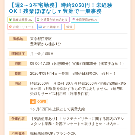
【週2～3在宅勤務】時給2050円！未経験
OK！残業ほぼなし▼豊洲で一般事務
職種未経験OK
交通費別途支給あり
土日祝日が休み
在宅・リモート
WEB登録OK
派遣
東京都江東区
勤務地
豊洲駅から徒歩1分
月～金／週5日
曜日頻度
09:00-17:30（休憩60分）実働7時間30分（残業少なめ！）
時間
2026年09月14日～長期 ※開始日相談OK ※9月～！
期間
時給2050円 月収例 30万円 時給2050円×実働7h30m×週5
時給
日×4週 ※月収例を保証するものではありません。※給与即
受取りサービス利用可（利用条件有）
交通費
1ヶ月3万円を上限として実費支給
【英語使用あり】！サステナビリティに関する部内のアシ
仕事内容
スタント業務・外部アンケートの取りまとめ・社内申…
職種未経験OK / ブランクOK
応募資格