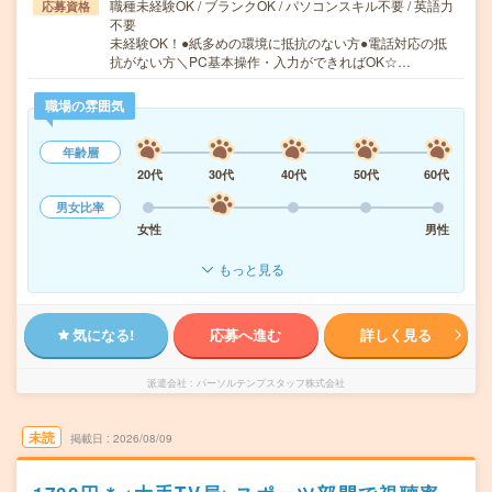
職種未経験OK / ブランクOK / パソコンスキル不要 / 英語力
応募資格
不要
未経験OK！●紙多めの環境に抵抗のない方●電話対応の抵
抗がない方＼PC基本操作・入力ができればOK☆…
職場の雰囲気
年齢層
20代
30代
40代
50代
60代
男女比率
女性
男性
もっと見る
気になる!
応募へ進む
詳しく見る
派遣会社
パーソルテンプスタッフ株式会社
未読
掲載日
2026/08/09