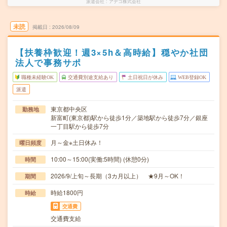
派遣会社
アデコ株式会社
未読
掲載日
2026/08/09
【扶養枠歓迎！週3×5h＆高時給】穏やか社団
法人で事務サポ
職種未経験OK
交通費別途支給あり
土日祝日が休み
WEB登録OK
派遣
東京都中央区
勤務地
新富町(東京都)駅から徒歩1分／築地駅から徒歩7分／銀座
一丁目駅から徒歩7分
月～金※土日休み！
曜日頻度
10:00～15:00(実働:5時間) (休憩0分)
時間
2026/9/上旬～長期（3カ月以上） ★9月～OK！
期間
時給1800円
時給
交通費
交通費支給