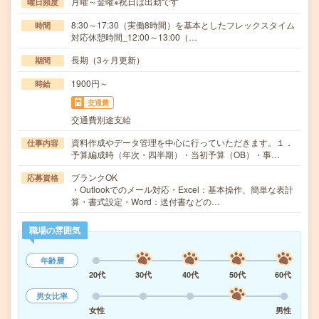
月曜～金曜※祝日は出勤です
曜日頻度
8:30～17:30（実働8時間）を基本としたフレックスタイム
時間
対応休憩時間_12:00～13:00（…
長期（3ヶ月更新）
期間
1900円～
時給
交通費
交通費別途支給
資料作成やデータ管理を中心に行っていただきます。１．
仕事内容
予算編成時（年次・四半期）・当初予算（OB）・事…
ブランクOK
応募資格
・Outlookでのメール対応・Excel：基本操作、簡単な表計
算・書式設定・Word：送付書などの…
職場の雰囲気
年齢層
20代
30代
40代
50代
60代
男女比率
女性
男性