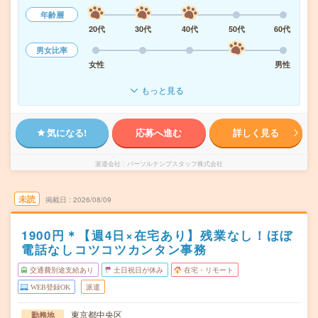
年齢層
20代
30代
40代
50代
60代
男女比率
女性
男性
もっと見る
気になる!
応募へ進む
詳しく見る
派遣会社
パーソルテンプスタッフ株式会社
未読
掲載日
2026/08/09
1900円＊【週4日×在宅あり】残業なし！ほぼ
電話なしコツコツカンタン事務
交通費別途支給あり
土日祝日が休み
在宅・リモート
WEB登録OK
派遣
東京都中央区
勤務地