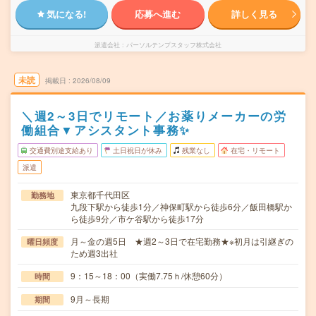
気になる!
応募へ進む
詳しく見る
派遣会社
パーソルテンプスタッフ株式会社
未読
掲載日
2026/08/09
＼週2～3日でリモート／お薬りメーカーの労
働組合▼アシスタント事務✨
交通費別途支給あり
土日祝日が休み
残業なし
在宅・リモート
派遣
東京都千代田区
勤務地
九段下駅から徒歩1分／神保町駅から徒歩6分／飯田橋駅か
ら徒歩9分／市ケ谷駅から徒歩17分
月～金の週5日 ★週2～3日で在宅勤務★※初月は引継ぎの
曜日頻度
ため週3出社
9：15～18：00（実働7.75ｈ/休憩60分）
時間
9月～長期
期間