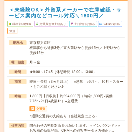
＜未経験OK＞外資系メーカーで在庫確認・サ
ービス案内などコール対応＼1800円／
職種未経験OK
交通費別途支給あり
土日祝日が休み
WEB登録OK
派遣
東京都文京区
勤務地
根津駅から徒歩3分／東大前駅から徒歩15分／上野駅から
徒歩15分
月～金
曜日頻度
★9:00～17:45（休憩時間 12:00～13:00）
時間
即日～長期（3ヵ月以上） ※急募 ○9月～、10月～スター
期間
トもご相談ください♪
1,800円【月収例】約294,000円（時給1,800円×実働
時給
7.75h×21日+残業1h）+交通費
交通費
○通勤交通費の支給あり（当社規定による）
問合わせの初期対応をお願いします。＜インバウンド＞○
仕事内容
お客様の新規登録、CRMへの顧客データ入力修正○…