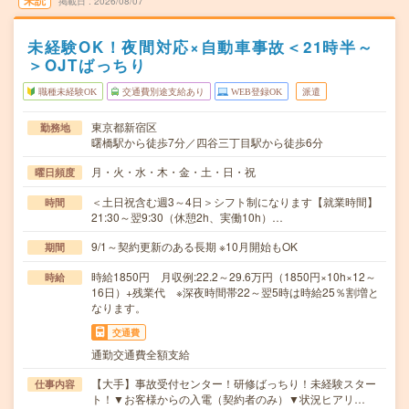
未読
掲載日
2026/08/07
未経験OK！夜間対応×自動車事故＜21時半～
＞OJTばっちり
職種未経験OK
交通費別途支給あり
WEB登録OK
派遣
東京都新宿区
勤務地
曙橋駅から徒歩7分／四谷三丁目駅から徒歩6分
月・火・水・木・金・土・日・祝
曜日頻度
＜土日祝含む週3～4日＞シフト制になります【就業時間】
時間
21:30～翌9:30（休憩2h、実働10h）…
9/1～契約更新のある長期 ※10月開始もOK
期間
時給1850円 月収例:22.2～29.6万円（1850円×10h×12～
時給
16日）+残業代 ※深夜時間帯22～翌5時は時給25％割増と
なります。
交通費
通勤交通費全額支給
【大手】事故受付センター！研修ばっちり！未経験スター
仕事内容
ト！▼お客様からの入電（契約者のみ）▼状況ヒアリ…