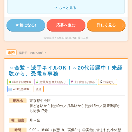
もっと見る
気になる!
応募へ進む
詳しく見る
派遣会社
SocioFuture WIT株式会社
未読
掲載日
2026/08/07
～金髪・派手ネイルOK！～20代活躍中！未経
験から、受電＆事務
職種未経験OK
交通費別途支給あり
土日祝日が休み
残業なし
WEB登録OK
派遣
東京都中央区
勤務地
勝どき駅から徒歩9分／月島駅から徒歩15分／新豊洲駅か
ら徒歩17分
月～金
曜日頻度
9:00～18:00（休憩1h、実働8h）◎実働に含まれた小休憩
時間