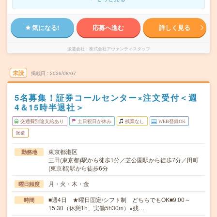
気になる!
応募へ進む
詳しく見る
派遣会社
株式会社アヴァンティスタッフ
未読
掲載日
2026/08/07
5名募集！証券コールセンター×注文受付＜週
4＆15時半退社＞
交通費別途支給あり
土日祝日が休み
残業なし
WEB登録OK
派遣
東京都港区
勤務地
三田(東京都)駅から徒歩1分／芝公園駅から徒歩7分／田町
(東京都)駅から徒歩6分
月・火・木・金
曜日頻度
■週4日 ★曜日固定/シフト制 どちらでもOK■9:00～
時間
15:30（休憩1h、実働5h30m）※残…