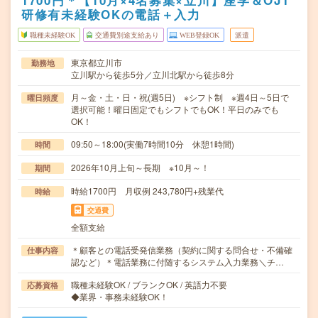
1700円＊【10月×4名募集×立川】座学＆OJT
研修有未経験OKの電話＋入力
職種未経験OK
交通費別途支給あり
WEB登録OK
派遣
東京都立川市
勤務地
立川駅から徒歩5分／立川北駅から徒歩8分
月～金・土・日・祝(週5日) ※シフト制 ※週4日～5日で
曜日頻度
選択可能！曜日固定でもシフトでもOK！平日のみでも
OK！
09:50～18:00(実働7時間10分 休憩1時間)
時間
2026年10月上旬～長期 ※10月～！
期間
時給1700円 月収例 243,780円+残業代
時給
交通費
全額支給
＊顧客との電話受発信業務（契約に関する問合せ・不備確
仕事内容
認など）＊電話業務に付随するシステム入力業務＼チ…
職種未経験OK / ブランクOK / 英語力不要
応募資格
◆業界・事務未経験OK！