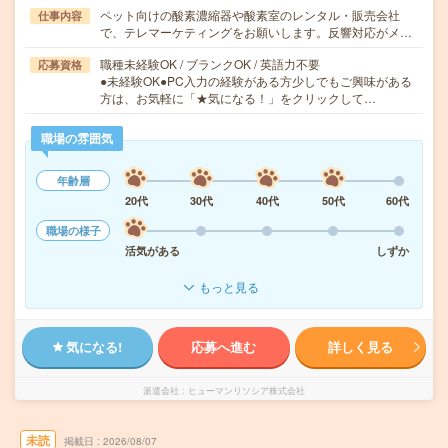
ペット向けの酸素濃縮器や酸素室のレンタル・販売会社
仕事内容
で、テレマーケティングをお願いします。反響対応がメ…
職種未経験OK / ブランクOK / 英語力不要
応募資格
●未経験OK●PC入力の経験がある方少しでもご興味がある
方は、お気軽に「★気になる！」をクリックして…
職場の雰囲気
年齢層
20代
30代
40代
50代
60代
職場の様子
活気がある
しずか
もっと見る
気になる!
応募へ進む
詳しく見る
派遣会社
ヒューマンリソシア株式会社
未読
掲載日
2026/08/07