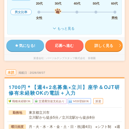
20代
30代
40代
50代
60代
男女比率
女性
男性
もっと見る
気になる!
応募へ進む
詳しく見る
派遣会社
パーソルテンプスタッフ株式会社 首都圏
未読
掲載日
2026/08/07
1700円＊【週4×2名募集×立川】座学＆OJT研
修有未経験OKの電話＋入力
職種未経験OK
交通費別途支給あり
WEB登録OK
派遣
東京都立川市
勤務地
立川駅から徒歩5分／立川北駅から徒歩8分
月・火・水・木・金・土・日・祝(週4日) ※シフト制 ※週
曜日頻度