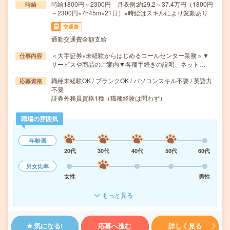
時給1800円～2300円 月収例:約29.2～37.4万円（1800円
時給
～2300円×7h45m×21日）※時給はスキルにより変動あり
交通費
通勤交通費全額支給
＜大手証券×未経験からはじめるコールセンター業務＞▼
仕事内容
サービスや商品のご案内▼各種手続きの説明、ネット…
職種未経験OK / ブランクOK / パソコンスキル不要 / 英語力
応募資格
不要
証券外務員資格1種（職種経験は問わず）
職場の雰囲気
年齢層
20代
30代
40代
50代
60代
男女比率
女性
男性
もっと見る
気になる!
応募へ進む
詳しく見る