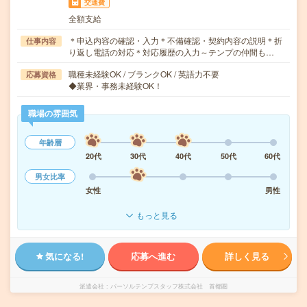
交通費
全額支給
＊申込内容の確認・入力＊不備確認・契約内容の説明＊折
仕事内容
り返し電話の対応＊対応履歴の入力～テンプの仲間も…
職種未経験OK / ブランクOK / 英語力不要
応募資格
◆業界・事務未経験OK！
職場の雰囲気
年齢層
20代
30代
40代
50代
60代
男女比率
女性
男性
もっと見る
気になる!
応募へ進む
詳しく見る
派遣会社
パーソルテンプスタッフ株式会社 首都圏