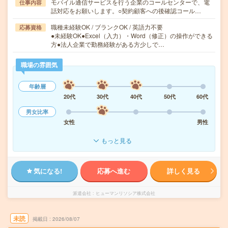
モバイル通信サービスを行う企業のコールセンターで、電
仕事内容
話対応をお願いします。○契約顧客への後確認コール…
職種未経験OK / ブランクOK / 英語力不要
応募資格
●未経験OK●Excel（入力）・Word（修正）の操作ができる
方●法人企業で勤務経験がある方少しで…
職場の雰囲気
年齢層
20代
30代
40代
50代
60代
男女比率
女性
男性
もっと見る
気になる!
応募へ進む
詳しく見る
派遣会社
ヒューマンリソシア株式会社
未読
掲載日
2026/08/07