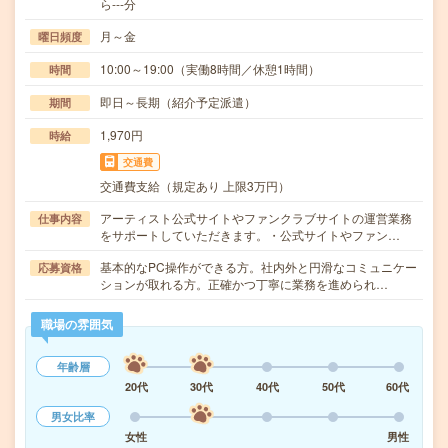
ら---分
月～金
曜日頻度
10:00～19:00（実働8時間／休憩1時間）
時間
即日～長期（紹介予定派遣）
期間
1,970円
時給
交通費
交通費支給（規定あり 上限3万円）
アーティスト公式サイトやファンクラブサイトの運営業務
仕事内容
をサポートしていただきます。・公式サイトやファン…
基本的なPC操作ができる方。社内外と円滑なコミュニケー
応募資格
ションが取れる方。正確かつ丁寧に業務を進められ…
職場の雰囲気
年齢層
20代
30代
40代
50代
60代
男女比率
女性
男性