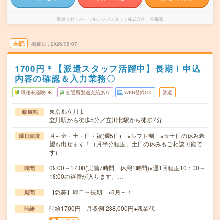
派遣会社
パーソルテンプスタッフ株式会社 首都圏
未読
掲載日
2026/08/07
1700円＊【派遣スタッフ活躍中】長期！申込
内容の確認＆入力業務〇
職種未経験OK
交通費別途支給あり
WEB登録OK
派遣
東京都立川市
勤務地
立川駅から徒歩5分／立川北駅から徒歩7分
月～金・土・日・祝(週5日) ※シフト制 ※☆土日の休み希
曜日頻度
望も出せます！（月半分程度、土日の休みもご相談可能で
す）
09:00～17:00(実働7時間 休憩1時間)※週1回程度10：00～
時間
18:00の遅番が入ります。…
【急募】即日～長期 ※8月～！
期間
時給1700円 月収例 238,000円+残業代
時給