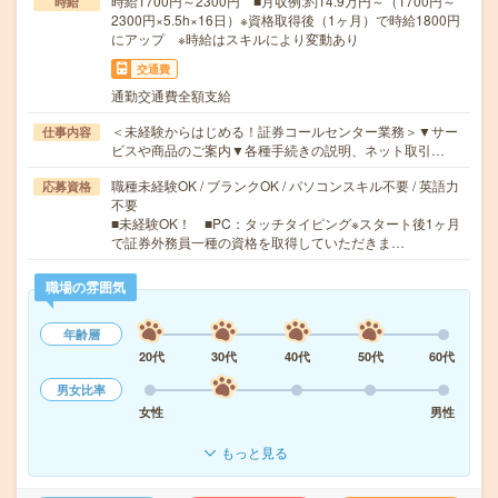
時給1700円～2300円 ■月収例:約14.9万円～（1700円～
時給
2300円×5.5h×16日）※資格取得後（1ヶ月）で時給1800円
にアップ ※時給はスキルにより変動あり
交通費
通勤交通費全額支給
＜未経験からはじめる！証券コールセンター業務＞▼サー
仕事内容
ビスや商品のご案内▼各種手続きの説明、ネット取引…
職種未経験OK / ブランクOK / パソコンスキル不要 / 英語力
応募資格
不要
■未経験OK！ ■PC：タッチタイピング※スタート後1ヶ月
で証券外務員一種の資格を取得していただきま…
職場の雰囲気
年齢層
20代
30代
40代
50代
60代
男女比率
女性
男性
もっと見る