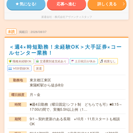
気になる!
応募へ進む
詳しく見る
派遣会社
株式会社アヴァンティスタッフ
未読
掲載日
2026/08/07
＜週4×時短勤務！未経験OK＞大手証券×コー
ルセンター業務！
職種未経験OK
交通費別途支給あり
土日祝日が休み
残業なし
WEB登録OK
派遣
東京都江東区
勤務地
東陽町駅から徒歩8分
月～金
曜日頻度
■週4日勤務（曜日固定/シフト制 どちらでも可）■8:15～
時間
17:00の間で、実働5.5h以上例（1…
9/1～契約更新のある長期 ※10月・11月スタートも相談
期間
OK