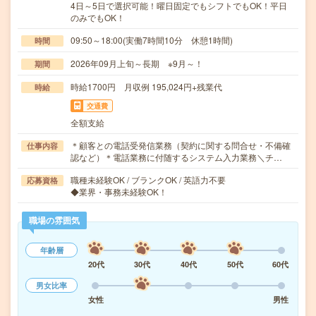
4日～5日で選択可能！曜日固定でもシフトでもOK！平日
のみでもOK！
09:50～18:00(実働7時間10分 休憩1時間)
時間
2026年09月上旬～長期 ※9月～！
期間
時給1700円 月収例 195,024円+残業代
時給
交通費
全額支給
＊顧客との電話受発信業務（契約に関する問合せ・不備確
仕事内容
認など）＊電話業務に付随するシステム入力業務＼チ…
職種未経験OK / ブランクOK / 英語力不要
応募資格
◆業界・事務未経験OK！
職場の雰囲気
年齢層
20代
30代
40代
50代
60代
男女比率
女性
男性