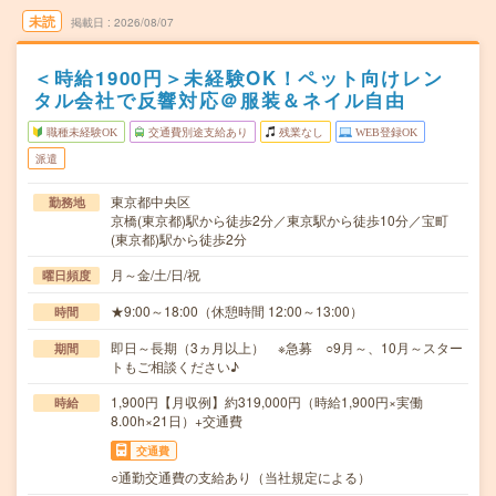
未読
掲載日
2026/08/07
＜時給1900円＞未経験OK！ペット向けレン
タル会社で反響対応＠服装＆ネイル自由
職種未経験OK
交通費別途支給あり
残業なし
WEB登録OK
派遣
東京都中央区
勤務地
京橋(東京都)駅から徒歩2分／東京駅から徒歩10分／宝町
(東京都)駅から徒歩2分
月～金/土/日/祝
曜日頻度
★9:00～18:00（休憩時間 12:00～13:00）
時間
即日～長期（3ヵ月以上） ※急募 ○9月～、10月～スター
期間
トもご相談ください♪
1,900円【月収例】約319,000円（時給1,900円×実働
時給
8.00h×21日）+交通費
交通費
○通勤交通費の支給あり（当社規定による）