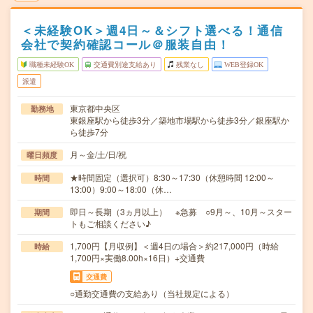
＜未経験OK＞週4日～＆シフト選べる！通信
会社で契約確認コール＠服装自由！
職種未経験OK
交通費別途支給あり
残業なし
WEB登録OK
派遣
東京都中央区
勤務地
東銀座駅から徒歩3分／築地市場駅から徒歩3分／銀座駅か
ら徒歩7分
月～金/土/日/祝
曜日頻度
★時間固定（選択可）8:30～17:30（休憩時間 12:00～
時間
13:00）9:00～18:00（休…
即日～長期（3ヵ月以上） ※急募 ○9月～、10月～スター
期間
トもご相談ください♪
1,700円【月収例】＜週4日の場合＞約217,000円（時給
時給
1,700円×実働8.00h×16日）+交通費
交通費
○通勤交通費の支給あり（当社規定による）