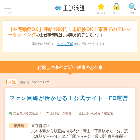
メニュー
気になる!
ログイン
検索
【在宅勤務OK】時給1900円！未経験OK！東京でのテレマ
ーケティング
のお仕事情報は、掲載が終了しています
掲載時の情報は、
ページ下部
からご覧いただけます。
お探しの条件に近い派遣のお仕事
未読
掲載日
2026/08/07
ファン目線が活かせる！公式サイト・FC運営
交通費別途支給あり
土日祝日が休み
正社員への紹介予定派遣
東京都港区
勤務地
六本木駅から駅直結 徒歩5分／青山一丁目駅から---分／恵
比寿駅から---分／虎ノ門駅から---分／霞ケ関(東京都)駅か