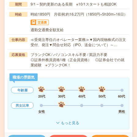
9/1～契約更新のある長期 ※10/1スタートも相談OK
期間
時給1850円 月収例:約16.2万円（1850円×5h30m×16日）
時給
交通費
通勤交通費全額支給
≪受発注専任のオペレーター業務≫▼国内現物株式の注文
仕事内容
受付、発注▼問合せ対応（IPO、送金について）～…
ブランクOK / パソコンスキル不要 / 英語力不要
応募資格
◎証券外務員資格1種（正会員資格） ◎証券会社での就
業経験 ※ブランクOK！
職場の雰囲気
年齢層
20代
30代
40代
50代
60代
男女比率
女性
男性
もっと見る