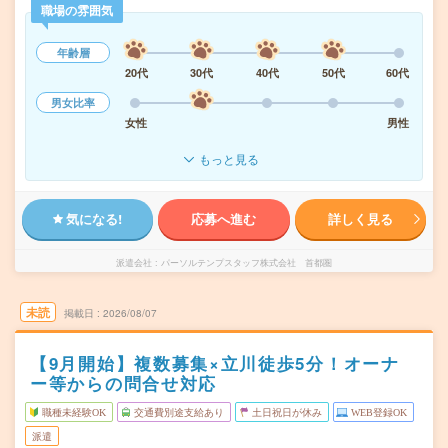
職場の雰囲気
年齢層
20代
30代
40代
50代
60代
男女比率
女性
男性
もっと見る
気になる!
応募へ進む
詳しく見る
派遣会社
パーソルテンプスタッフ株式会社 首都圏
未読
掲載日
2026/08/07
【9月開始】複数募集×立川徒歩5分！オーナ
ー等からの問合せ対応
職種未経験OK
交通費別途支給あり
土日祝日が休み
WEB登録OK
派遣