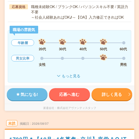
職種未経験OK / ブランクOK / パソコンスキル不要 / 英語力
応募資格
不要
～社会人経験あればOK♪～【OA】入力修正できればOK
職場の雰囲気
年齢層
20代
30代
40代
50代
60代
男女比率
女性
男性
もっと見る
気になる!
応募へ進む
詳しく見る
派遣会社
株式会社アヴァンティスタッフ
未読
掲載日
2026/08/07