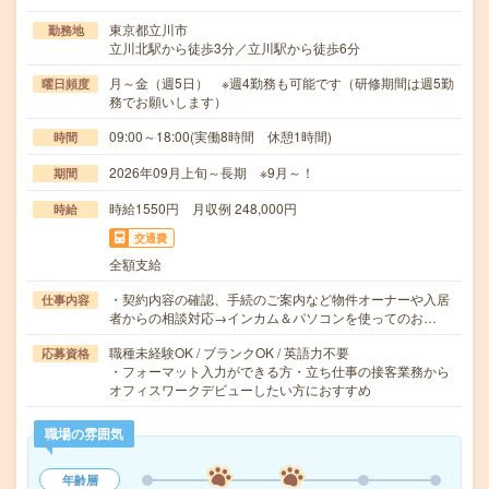
東京都立川市
勤務地
立川北駅から徒歩3分／立川駅から徒歩6分
月～金（週5日） ※週4勤務も可能です（研修期間は週5勤
曜日頻度
務でお願いします）
09:00～18:00(実働8時間 休憩1時間)
時間
2026年09月上旬～長期 ※9月～！
期間
時給1550円 月収例 248,000円
時給
交通費
全額支給
・契約内容の確認、手続のご案内など物件オーナーや入居
仕事内容
者からの相談対応→インカム＆パソコンを使ってのお…
職種未経験OK / ブランクOK / 英語力不要
応募資格
・フォーマット入力ができる方・立ち仕事の接客業務から
オフィスワークデビューしたい方におすすめ
職場の雰囲気
年齢層