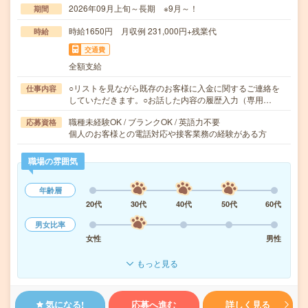
2026年09月上旬～長期 ※9月～！
期間
時給1650円 月収例 231,000円+残業代
時給
交通費
全額支給
○リストを見ながら既存のお客様に入金に関するご連絡を
仕事内容
していただきます。○お話した内容の履歴入力（専用…
職種未経験OK / ブランクOK / 英語力不要
応募資格
個人のお客様との電話対応や接客業務の経験がある方
職場の雰囲気
年齢層
20代
30代
40代
50代
60代
男女比率
女性
男性
もっと見る
気になる!
応募へ進む
詳しく見る