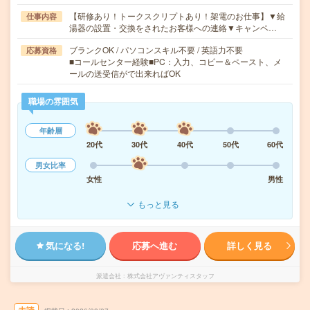
【研修あり！トークスクリプトあり！架電のお仕事】▼給
仕事内容
湯器の設置・交換をされたお客様への連絡▼キャンペ…
ブランクOK / パソコンスキル不要 / 英語力不要
応募資格
■コールセンター経験■PC：入力、コピー＆ペースト、メ
ールの送受信がで出来ればOK
職場の雰囲気
年齢層
20代
30代
40代
50代
60代
男女比率
女性
男性
もっと見る
気になる!
応募へ進む
詳しく見る
派遣会社
株式会社アヴァンティスタッフ