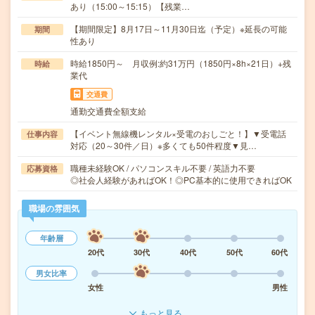
あり（15:00～15:15）【残業…
【期間限定】8月17日～11月30日迄（予定）※延長の可能
期間
性あり
時給1850円～ 月収例:約31万円（1850円×8h×21日）+残
時給
業代
交通費
通勤交通費全額支給
【イベント無線機レンタル×受電のおしごと！】▼受電話
仕事内容
対応（20～30件／日）※多くても50件程度▼見…
職種未経験OK / パソコンスキル不要 / 英語力不要
応募資格
◎社会人経験があればOK！◎PC基本的に使用できればOK
職場の雰囲気
年齢層
20代
30代
40代
50代
60代
男女比率
女性
男性
もっと見る