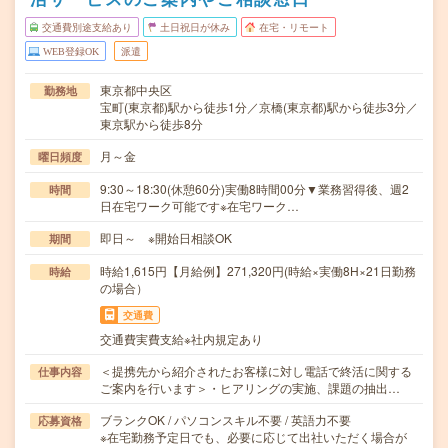
交通費別途支給あり
土日祝日が休み
在宅・リモート
WEB登録OK
派遣
東京都中央区
勤務地
宝町(東京都)駅から徒歩1分／京橋(東京都)駅から徒歩3分／
東京駅から徒歩8分
月～金
曜日頻度
9:30～18:30(休憩60分)実働8時間00分▼業務習得後、週2
時間
日在宅ワーク可能です※在宅ワーク…
即日～ ※開始日相談OK
期間
時給1,615円【月給例】271,320円(時給×実働8H×21日勤務
時給
の場合）
交通費
交通費実費支給※社内規定あり
＜提携先から紹介されたお客様に対し電話で終活に関する
仕事内容
ご案内を行います＞・ヒアリングの実施、課題の抽出…
ブランクOK / パソコンスキル不要 / 英語力不要
応募資格
※在宅勤務予定日でも、必要に応じて出社いただく場合が