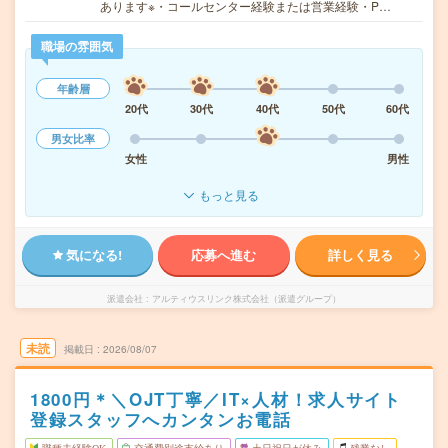
あります※・コールセンター経験または営業経験・P…
職場の雰囲気
年齢層
20代
30代
40代
50代
60代
男女比率
女性
男性
もっと見る
気になる!
応募へ進む
詳しく見る
派遣会社
アルティウスリンク株式会社（派遣グループ）
未読
掲載日
2026/08/07
1800円＊＼OJT丁寧／IT×人材！求人サイト
登録スタッフへカンタンお電話