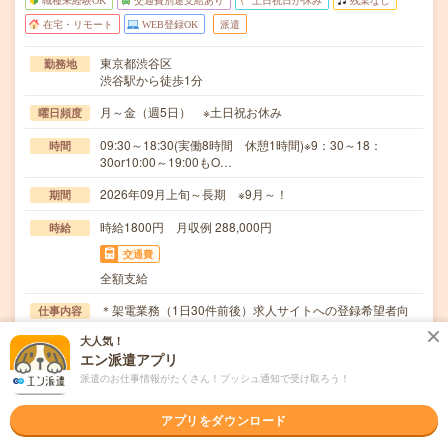
職種未経験OK
交通費別途支給あり
土日祝日が休み
残業なし
在宅・リモート
WEB登録OK
派遣
東京都渋谷区
勤務地
渋谷駅から徒歩1分
月～金（週5日） ※土日祝お休み
曜日頻度
09:30～18:30(実働8時間 休憩1時間)※9：30～18：
時間
30or10:00～19:00もO…
2026年09月上旬～長期 ※9月～！
期間
時給1800円 月収例 288,000円
時給
交通費
全額支給
＊架電業務（1日30件前後）求人サイトへの登録希望者向
仕事内容
け！ L希望条件のヒアリング・本登録に向けたア…
大人気！
エン派遣アプリ
職種未経験OK / ブランクOK / パソコンスキル不要 / 英語力
応募資格
不要
派遣のお仕事情報がたくさん！プッシュ通知で受け取ろう！
●業界未経験・事務未経験OK！●電話対応の経験がある方
アプリをダウンロード
職場の雰囲気