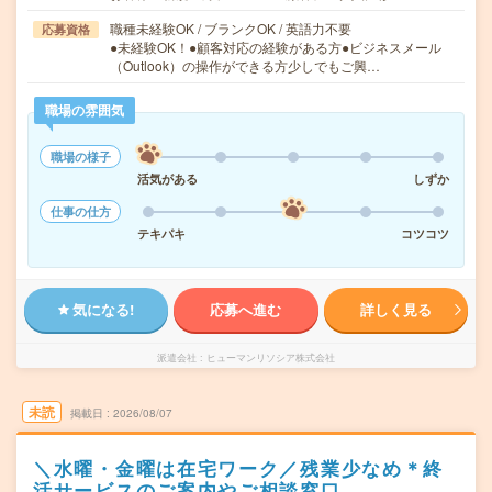
職種未経験OK / ブランクOK / 英語力不要
応募資格
●未経験OK！●顧客対応の経験がある方●ビジネスメール
（Outlook）の操作ができる方少しでもご興…
職場の雰囲気
職場の様子
活気がある
しずか
仕事の仕方
テキパキ
コツコツ
気になる!
応募へ進む
詳しく見る
派遣会社
ヒューマンリソシア株式会社
未読
掲載日
2026/08/07
＼水曜・金曜は在宅ワーク／残業少なめ＊終
活サービスのご案内やご相談窓口