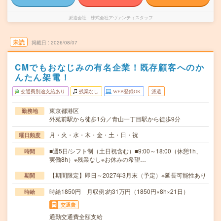
派遣会社
株式会社アヴァンティスタッフ
未読
掲載日
2026/08/07
CMでもおなじみの有名企業！既存顧客へのか
んたん架電！
交通費別途支給あり
残業なし
WEB登録OK
派遣
東京都港区
勤務地
外苑前駅から徒歩1分／青山一丁目駅から徒歩9分
月・火・水・木・金・土・日・祝
曜日頻度
■週5日/シフト制（土日祝含む）■9:00～18:00（休憩1h、
時間
実働8h）※残業なし※お休みの希望…
【期間限定】即日～2027年3月末（予定）※延長可能性あり
期間
時給1850円 月収例:約31万円（1850円×8h×21日）
時給
交通費
通勤交通費全額支給