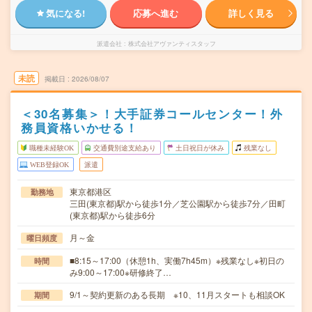
気になる!
応募へ進む
詳しく見る
派遣会社
株式会社アヴァンティスタッフ
未読
掲載日
2026/08/07
＜30名募集＞！大手証券コールセンター！外
務員資格いかせる！
職種未経験OK
交通費別途支給あり
土日祝日が休み
残業なし
WEB登録OK
派遣
東京都港区
勤務地
三田(東京都)駅から徒歩1分／芝公園駅から徒歩7分／田町
(東京都)駅から徒歩6分
月～金
曜日頻度
■8:15～17:00（休憩1h、実働7h45m）※残業なし※初日の
時間
み9:00～17:00※研修終了…
9/1～契約更新のある長期 ※10、11月スタートも相談OK
期間