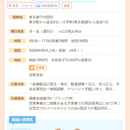
在宅・リモート
WEB登録OK
派遣
東京都千代田区
勤務地
東京駅から徒歩2分／大手町(東京都)駅から徒歩1分
月～金（週5日） ※土日祝お休み
曜日頻度
09:00～17:00(実働7時間 休憩1時間)
時間
2026年09月上旬～長期 ※9月～！
期間
時給1950円 月収例 273,000円+残業代
時給
交通費
全額支給
＊鉄鋼製品の受注・発注、数量調整＊仕入、売り計上、月
仕事内容
末在庫照合＊納期調整、デリバリー手配に伴う、取引…
職種未経験OK / ブランクOK
応募資格
営業事務のご経験がある方実務での英語使用はじめてOK！
定型文でのメールやりとりのみ※英語での電話対応…
職場の雰囲気