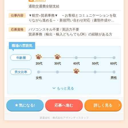
通勤交通費全額支給
▼航空×貿易事務▼ ～お客様とコミュニケーションを取
仕事内容
りながら進める～・新規問い合わせ対応（書類作成や…
パソコンスキル不要 / 英語力不要
応募資格
貿易事務（輸出・輸入どちらでもOK）の経験がある方
職場の雰囲気
年齢層
20代
30代
40代
50代
60代
男女比率
女性
男性
もっと見る
気になる!
応募へ進む
詳しく見る
派遣会社
株式会社アヴァンティスタッフ