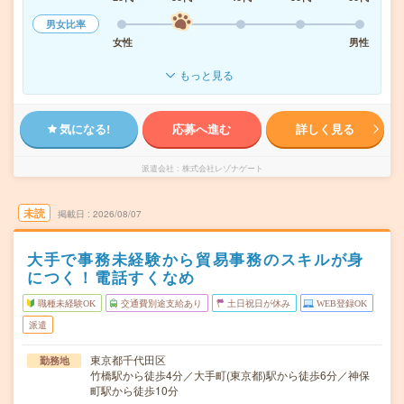
男女比率
女性
男性
もっと見る
気になる!
応募へ進む
詳しく見る
派遣会社
株式会社レゾナゲート
未読
掲載日
2026/08/07
大手で事務未経験から貿易事務のスキルが身
につく！電話すくなめ
職種未経験OK
交通費別途支給あり
土日祝日が休み
WEB登録OK
派遣
東京都千代田区
勤務地
竹橋駅から徒歩4分／大手町(東京都)駅から徒歩6分／神保
町駅から徒歩10分