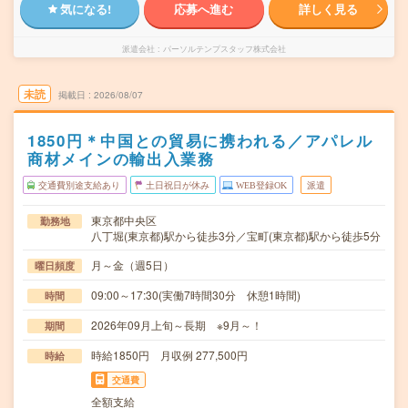
気になる!
応募へ進む
詳しく見る
派遣会社
パーソルテンプスタッフ株式会社
未読
掲載日
2026/08/07
1850円＊中国との貿易に携われる／アパレル
商材メインの輸出入業務
交通費別途支給あり
土日祝日が休み
WEB登録OK
派遣
東京都中央区
勤務地
八丁堀(東京都)駅から徒歩3分／宝町(東京都)駅から徒歩5分
月～金（週5日）
曜日頻度
09:00～17:30(実働7時間30分 休憩1時間)
時間
2026年09月上旬～長期 ※9月～！
期間
時給1850円 月収例 277,500円
時給
交通費
全額支給