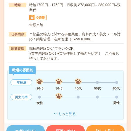
時給1700円～1750円 月収例 272,000円～280,000円+残
時給
業代
交通費
全額支給
＊部品の輸入に関する事務業務、資料作成＊英文メール対
仕事内容
応＊納期管理・在庫管理（Excel IF/Vlo…
職種未経験OK / ブランクOK
応募資格
※業界未経験OK！■英語使用して働きたい方！ ご応募お
待ちしております。
職場の雰囲気
年齢層
20代
30代
40代
50代
60代
男女比率
女性
男性
もっと見る
気になる!
応募へ進む
詳しく見る