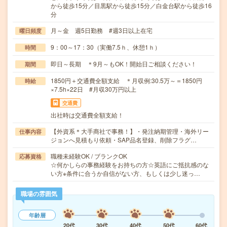
から徒歩15分／目黒駅から徒歩15分／白金台駅から徒歩16
分
月～金 週5日勤務 #週3日以上在宅
曜日頻度
9：00～17：30（実働7.5ｈ、休憩1ｈ）
時間
即日～長期 ＊9月～もOK！開始日ご相談ください！
期間
1850円＋交通費全額支給 ＊月収例:30.5万～＝1850円
時給
×7.5h×22日 #月収30万円以上
交通費
出社時は交通費全額支給！
【外資系＊大手商社で事務！】・発注納期管理・海外リー
仕事内容
ジョンへ見積もり依頼・SAP品名登録、削除フラグ…
職種未経験OK / ブランクOK
応募資格
☆何かしらの事務経験をお持ちの方☆英語にご抵抗感のな
い方※条件に合うか自信がない方、もしくは少し迷っ…
職場の雰囲気
年齢層
20代
30代
40代
50代
60代