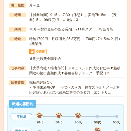
月～金
曜日頻度
【就業時間】9:15～17:30（休憩1h、実働7h15m）【残
時間
業】5～10h程度/月 ※10分～3…
10月～契約更新のある長期 ※11月スタート相談可能
期間
時給1700円 月収例:約25.8万円（1700円×7h15m×21日）
時給
+残業代
交通費
通勤交通費全額支給
【大手商社！輸出部門】ドキュメント作成のお仕事▼船積
仕事内容
関連の輸出書類作成▼各種書類チェック・手配（In…
職種未経験OK
応募資格
＜事務未経験OK！＞PCへの入力・保存スキルとメール対
応経験があればOK貿易に興味のある方、エントリ…
職場の雰囲気
年齢層
20代
30代
40代
50代
60代
男女比率