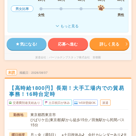
男女比率
女性
男性
もっと見る
気になる!
応募へ進む
詳しく見る
派遣会社
パーソルテンプスタッフ株式会社 首都圏
未読
掲載日
2026/08/07
【高時給1800円】長期！大手工場内での貿易
事務！16時台定時
交通費別途支給あり
土日祝日が休み
WEB登録OK
派遣
東京都西東京市
勤務地
ひばりケ丘(東京都)駅から徒歩15分／田無駅から民間バス
15分
月～金（週5日） ※土日祝休み♪ 会社カレンダーあり♪大
曜日頻度