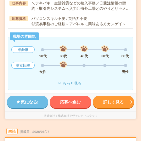
＼テキパキ 生活雑貨などの輸入事務／〇受注情報の契
仕事内容
約・取引先システムへ入力〇海外工場とのやりとり⇒メ…
パソコンスキル不要 / 英語力不要
応募資格
◎貿易事務のご経験～アパレルに興味ある方カンゲイ～
職場の雰囲気
年齢層
20代
30代
40代
50代
60代
男女比率
女性
男性
もっと見る
気になる!
応募へ進む
詳しく見る
派遣会社
株式会社アヴァンティスタッフ
未読
掲載日
2026/08/07