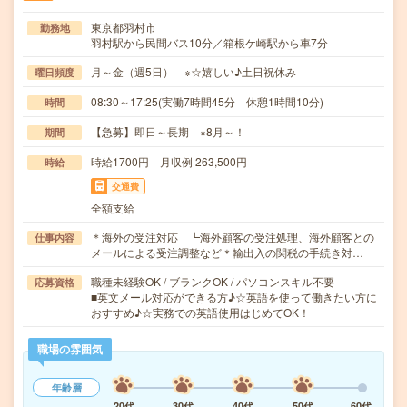
東京都羽村市
勤務地
羽村駅から民間バス10分／箱根ケ崎駅から車7分
月～金（週5日） ※☆嬉しい♪土日祝休み
曜日頻度
08:30～17:25(実働7時間45分 休憩1時間10分)
時間
【急募】即日～長期 ※8月～！
期間
時給1700円 月収例 263,500円
時給
交通費
全額支給
＊海外の受注対応 ┗海外顧客の受注処理、海外顧客との
仕事内容
メールによる受注調整など＊輸出入の関税の手続き対…
職種未経験OK / ブランクOK / パソコンスキル不要
応募資格
■英文メール対応ができる方♪☆英語を使って働きたい方に
おすすめ♪☆実務での英語使用はじめてOK！
職場の雰囲気
年齢層
20代
30代
40代
50代
60代