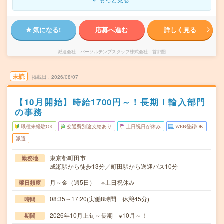
気になる!
応募へ進む
詳しく見る
派遣会社
パーソルテンプスタッフ株式会社 首都圏
未読
掲載日
2026/08/07
【10月開始】時給1700円～！長期！輸入部門
の事務
職種未経験OK
交通費別途支給あり
土日祝日が休み
WEB登録OK
派遣
東京都町田市
勤務地
成瀬駅から徒歩13分／町田駅から送迎バス10分
月～金（週5日） ※土日祝休み
曜日頻度
08:35～17:20(実働8時間 休憩45分)
時間
2026年10月上旬～長期 ※10月～！
期間