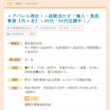
未読
掲載日
2026/08/07
＜アパレル商社！＞経験活かす！輸入・貿易
事務【代々木】＼40代・50代活躍中！／
交通費別途支給あり
土日祝日が休み
在宅・リモート
WEB登録OK
派遣
東京都渋谷区
勤務地
代々木駅から徒歩3分／北参道駅から徒歩5分／南新宿駅か
ら徒歩5分
月～金
曜日頻度
◆9:15～17:30（休憩1h、実働7h15m）◇残業：月10h～
時間
20h程度◆在宅：週1日程度ＯＫ…
即日～契約更新のある長期 ※スタート日相談可能
期間
時給1800円 月収例:27.4万円（1800円×7h15m×21日）
時給
+残業代
交通費
通勤交通費全額支給