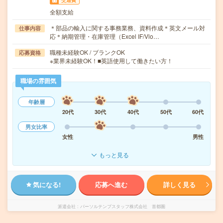
交通費
全額支給
＊部品の輸入に関する事務業務、資料作成＊英文メール対
仕事内容
応＊納期管理・在庫管理（Excel IF/Vlo…
職種未経験OK / ブランクOK
応募資格
※業界未経験OK！■英語使用して働きたい方！
職場の雰囲気
年齢層
20代
30代
40代
50代
60代
男女比率
女性
男性
もっと見る
気になる!
応募へ進む
詳しく見る
派遣会社
パーソルテンプスタッフ株式会社 首都圏