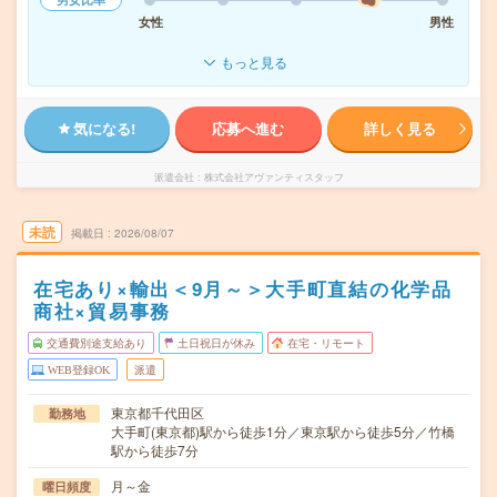
女性
男性
もっと見る
気になる!
応募へ進む
詳しく見る
派遣会社
株式会社アヴァンティスタッフ
未読
掲載日
2026/08/07
在宅あり×輸出＜9月～＞大手町直結の化学品
商社×貿易事務
交通費別途支給あり
土日祝日が休み
在宅・リモート
WEB登録OK
派遣
東京都千代田区
勤務地
大手町(東京都)駅から徒歩1分／東京駅から徒歩5分／竹橋
駅から徒歩7分
月～金
曜日頻度