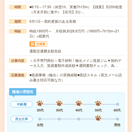
■9:15～17:30（休憩1h、実働7h15m）【残業】月20h程度
時間
（月末月初に集中）【在宅】2か…
9月1日～契約更新のある長期
期間
時給1900円～ 月収例:約28.9万円（1900円×7h15m×21
時給
日）+残業代
交通費
通勤交通費全額支給
＜大手専門商社＞電子材料！輸出メイン貿易ジム▼契約デ
仕事内容
ータ入力、貿易書類作成依頼▼通関書類チェック、為…
■貿易事務（輸出）の実務経験■英語スキル（英文メール読
応募資格
み書き対応可能な方）
職場の雰囲気
年齢層
20代
30代
40代
50代
60代
男女比率
女性
男性