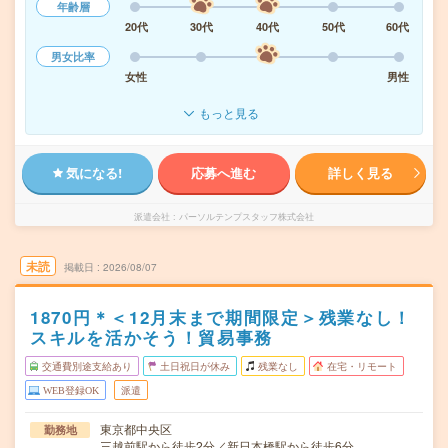
年齢層
20代
30代
40代
50代
60代
男女比率
女性
男性
もっと見る
気になる!
応募へ進む
詳しく見る
派遣会社
パーソルテンプスタッフ株式会社
未読
掲載日
2026/08/07
1870円＊＜12月末まで期間限定＞残業なし！
スキルを活かそう！貿易事務
交通費別途支給あり
土日祝日が休み
残業なし
在宅・リモート
WEB登録OK
派遣
東京都中央区
勤務地
三越前駅から徒歩2分／新日本橋駅から徒歩6分