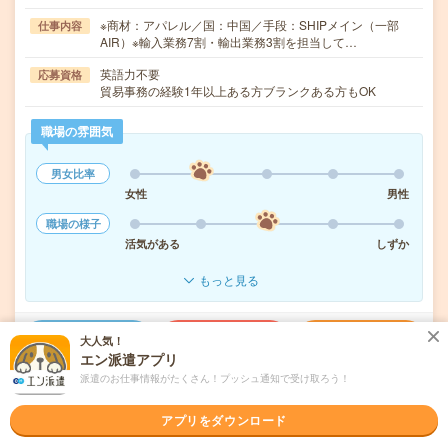
※商材：アパレル／国：中国／手段：SHIPメイン（一部
仕事内容
AIR）※輸入業務7割・輸出業務3割を担当して…
英語力不要
応募資格
貿易事務の経験1年以上ある方ブランクある方もOK
職場の雰囲気
男女比率
女性
男性
職場の様子
活気がある
しずか
もっと見る
気になる!
応募へ進む
詳しく見る
大人気！
エン派遣アプリ
派遣のお仕事情報がたくさん！プッシュ通知で受け取ろう！
派遣会社
パーソルテンプスタッフ株式会社
アプリをダウンロード
未読
掲載日
2026/08/07