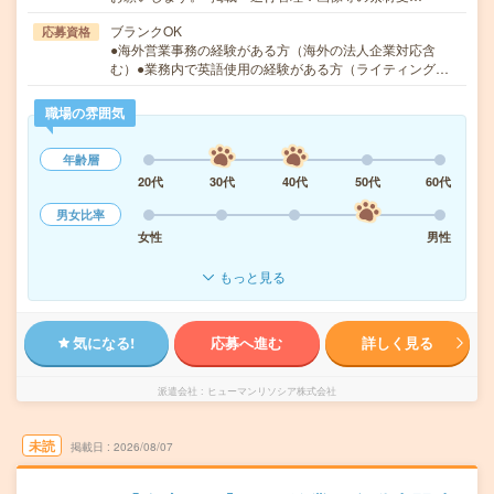
ブランクOK
応募資格
●海外営業事務の経験がある方（海外の法人企業対応含
む）●業務内で英語使用の経験がある方（ライティング…
職場の雰囲気
年齢層
20代
30代
40代
50代
60代
男女比率
女性
男性
もっと見る
気になる!
応募へ進む
詳しく見る
派遣会社
ヒューマンリソシア株式会社
未読
掲載日
2026/08/07