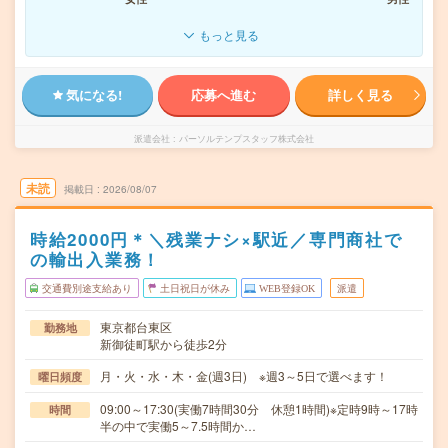
もっと見る
気になる!
応募へ進む
詳しく見る
派遣会社
パーソルテンプスタッフ株式会社
未読
掲載日
2026/08/07
時給2000円＊＼残業ナシ×駅近／専門商社で
の輸出入業務！
交通費別途支給あり
土日祝日が休み
WEB登録OK
派遣
東京都台東区
勤務地
新御徒町駅から徒歩2分
月・火・水・木・金(週3日) ※週3～5日で選べます！
曜日頻度
09:00～17:30(実働7時間30分 休憩1時間)※定時9時～17時
時間
半の中で実働5～7.5時間か…