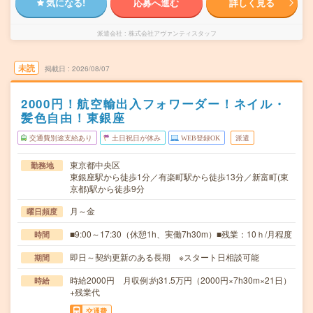
気になる!
応募へ進む
詳しく見る
派遣会社
株式会社アヴァンティスタッフ
未読
掲載日
2026/08/07
2000円！航空輸出入フォワーダー！ネイル・
髪色自由！東銀座
交通費別途支給あり
土日祝日が休み
WEB登録OK
派遣
東京都中央区
勤務地
東銀座駅から徒歩1分／有楽町駅から徒歩13分／新富町(東
京都)駅から徒歩9分
月～金
曜日頻度
■9:00～17:30（休憩1h、実働7h30m）■残業：10ｈ/月程度
時間
即日～契約更新のある長期 ※スタート日相談可能
期間
時給2000円 月収例:約31.5万円（2000円×7h30m×21日）
時給
+残業代
交通費