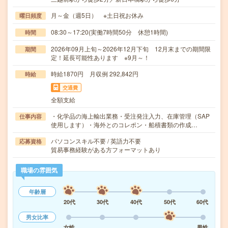
月～金（週5日） ※土日祝お休み
曜日頻度
08:30～17:20(実働7時間50分 休憩1時間)
時間
2026年09月上旬～2026年12月下旬 12月末までの期間限
期間
定！延長可能性あります ※9月～！
時給1870円 月収例 292,842円
時給
交通費
全額支給
・化学品の海上輸出業務・受注発注入力、在庫管理（SAP
仕事内容
使用します）・海外とのコレポン・船積書類の作成…
パソコンスキル不要 / 英語力不要
応募資格
貿易事務経験がある方フォーマットあり
職場の雰囲気
年齢層
20代
30代
40代
50代
60代
男女比率
女性
男性