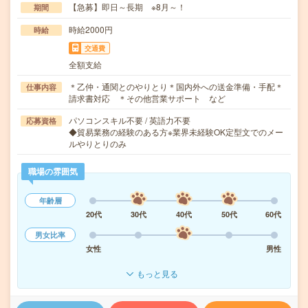
【急募】即日～長期 ※8月～！
期間
時給2000円
時給
交通費
全額支給
＊乙仲・通関とのやりとり＊国内外への送金準備・手配＊
仕事内容
請求書対応 ＊その他営業サポート など
パソコンスキル不要 / 英語力不要
応募資格
◆貿易業務の経験のある方※業界未経験OK定型文でのメー
ルやりとりのみ
職場の雰囲気
年齢層
20代
30代
40代
50代
60代
男女比率
女性
男性
もっと見る