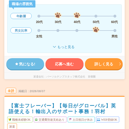
職場の雰囲気
年齢層
20代
30代
40代
50代
60代
男女比率
女性
男性
もっと見る
気になる!
応募へ進む
詳しく見る
派遣会社
パーソルテンプスタッフ株式会社 首都圏
未読
掲載日
2026/08/07
【富士フレーバー】【毎日がグローバル】英
語使える！輸出入のサポート事務！羽村
職種未経験OK
交通費別途支給あり
土日祝日が休み
WEB登録OK
派遣