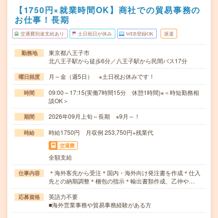
【1750円×就業時間OK】商社での貿易事務の
お仕事！長期
交通費別途支給あり
土日祝日が休み
WEB登録OK
派遣
東京都八王子市
勤務地
北八王子駅から徒歩6分／八王子駅から民間バス17分
月～金（週5日） ※土日祝お休みです！
曜日頻度
09:00～17:15(実働7時間15分 休憩1時間)※＜時短勤務相
時間
談OK＞
2026年09月上旬～長期 ※9月～！
期間
時給1750円 月収例 253,750円+残業代
時給
交通費
全額支給
＊海外客先から受注＊国内・海外向け発注書を作成＊仕入
仕事内容
先との納期調整＊梱包の指示＊輸出書類作成、乙仲や…
英語力不要
応募資格
■海外営業事務や貿易事務経験がある方