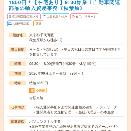
1850円＊【在宅あり】9:30始業！自動車関連
部品の輸入貿易事務《秋葉原》
交通費別途支給あり
土日祝日が休み
在宅・リモート
WEB登録OK
派遣
東京都千代田区
勤務地
秋葉原駅から徒歩2分
月～金・祝(週5日) ※平日の祝日は営業日ですが休暇取得
曜日頻度
を推奨しています！
09:30～18:00(実働7時間30分 休憩1時間)
時間
2026年09月上旬～長期 ※9月～！
期間
時給1850円
時給
交通費
全額支給
・輸入通関手配および関連書類の確認 ・フォワーダ
仕事内容
ー・通関業者との進捗管理 ・船社/代理店への本船動…
パソコンスキル不要
応募資格
●海外営業事務のご経験がある方定型文でのメールやりと