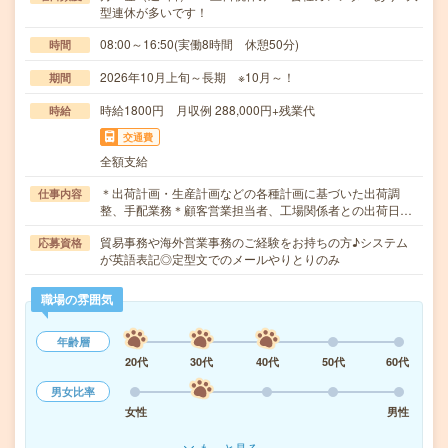
型連休が多いです！
08:00～16:50(実働8時間 休憩50分)
時間
2026年10月上旬～長期 ※10月～！
期間
時給1800円 月収例 288,000円+残業代
時給
交通費
全額支給
＊出荷計画・生産計画などの各種計画に基づいた出荷調
仕事内容
整、手配業務＊顧客営業担当者、工場関係者との出荷日…
貿易事務や海外営業事務のご経験をお持ちの方♪システム
応募資格
が英語表記◎定型文でのメールやりとりのみ
職場の雰囲気
年齢層
20代
30代
40代
50代
60代
男女比率
女性
男性
もっと見る