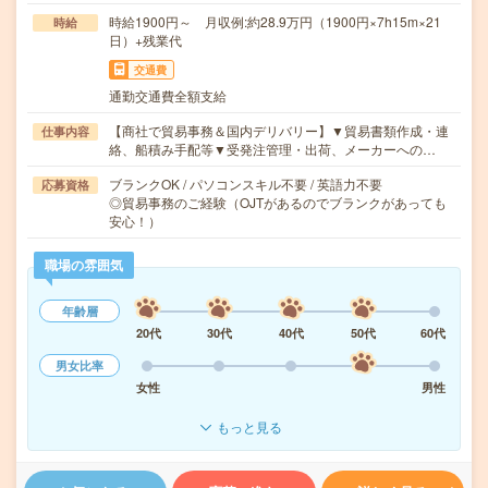
時給1900円～ 月収例:約28.9万円（1900円×7h15m×21
時給
日）+残業代
交通費
通勤交通費全額支給
【商社で貿易事務＆国内デリバリー】▼貿易書類作成・連
仕事内容
絡、船積み手配等▼受発注管理・出荷、メーカーへの…
ブランクOK / パソコンスキル不要 / 英語力不要
応募資格
◎貿易事務のご経験（OJTがあるのでブランクがあっても
安心！）
職場の雰囲気
年齢層
20代
30代
40代
50代
60代
男女比率
女性
男性
もっと見る