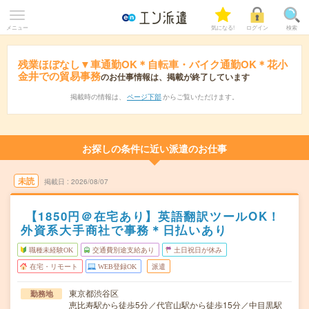
メニュー
気になる!
ログイン
検索
残業ほぼなし▼車通勤OK＊自転車・バイク通勤OK＊花小
金井での貿易事務
のお仕事情報は、掲載が終了しています
掲載時の情報は、
ページ下部
からご覧いただけます。
お探しの条件に近い派遣のお仕事
未読
掲載日
2026/08/07
【1850円＠在宅あり】英語翻訳ツールOK！
外資系大手商社で事務＊日払いあり
職種未経験OK
交通費別途支給あり
土日祝日が休み
在宅・リモート
WEB登録OK
派遣
東京都渋谷区
勤務地
恵比寿駅から徒歩5分／代官山駅から徒歩15分／中目黒駅