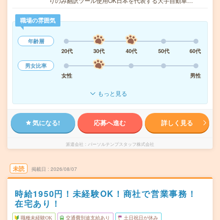
りのみ翻訳ツール使用OK日本を代表する大手自動車…
職場の雰囲気
年齢層
20代
30代
40代
50代
60代
男女比率
女性
男性
もっと見る
気になる!
応募へ進む
詳しく見る
派遣会社
パーソルテンプスタッフ株式会社
未読
掲載日
2026/08/07
時給1950円！未経験OK！商社で営業事務！
在宅あり！
職種未経験OK
交通費別途支給あり
土日祝日が休み