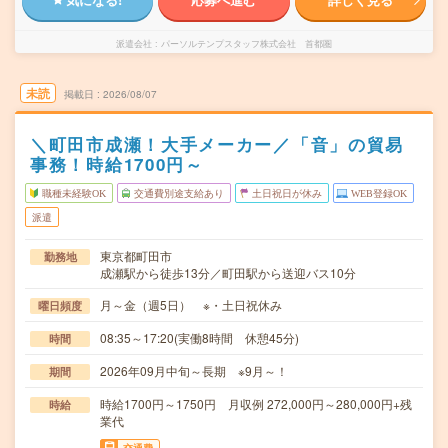
派遣会社
パーソルテンプスタッフ株式会社 首都圏
未読
掲載日
2026/08/07
＼町田市成瀬！大手メーカー／「音」の貿易
事務！時給1700円～
職種未経験OK
交通費別途支給あり
土日祝日が休み
WEB登録OK
派遣
東京都町田市
勤務地
成瀬駅から徒歩13分／町田駅から送迎バス10分
月～金（週5日） ※・土日祝休み
曜日頻度
08:35～17:20(実働8時間 休憩45分)
時間
2026年09月中旬～長期 ※9月～！
期間
時給1700円～1750円 月収例 272,000円～280,000円+残
時給
業代