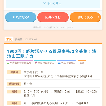
もっと見る
気になる!
応募へ進む
詳しく見る
派遣会社
株式会社アヴァンティスタッフ
未読
掲載日
2026/08/07
1900円！経験活かせる貿易事務/2名募集！溜
池山王駅チカ
交通費別途支給あり
土日祝日が休み
WEB登録OK
派遣
東京都千代田区
勤務地
溜池山王駅から徒歩1分／国会議事堂前駅から徒歩4分
月～金
曜日頻度
9:15～17:30（休憩1h、実働7h15m） 【残業】10～20h
時間
程度／月
即日～契約更新のある長期 ※スタート日相談OK！
期間