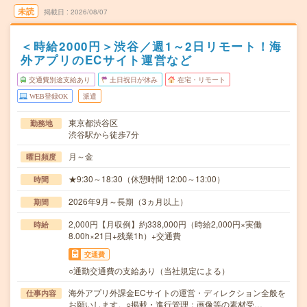
未読
掲載日
2026/08/07
＜時給2000円＞渋谷／週1～2日リモート！海
外アプリのECサイト運営など
交通費別途支給あり
土日祝日が休み
在宅・リモート
WEB登録OK
派遣
東京都渋谷区
勤務地
渋谷駅から徒歩7分
月～金
曜日頻度
★9:30～18:30（休憩時間 12:00～13:00）
時間
2026年9月～長期（3ヵ月以上）
期間
2,000円【月収例】約338,000円（時給2,000円×実働
時給
8.00h×21日+残業1h）+交通費
交通費
○通勤交通費の支給あり（当社規定による）
海外アプリ外課金ECサイトの運営・ディレクション全般を
仕事内容
お願いします。○掲載・進行管理：画像等の素材受…