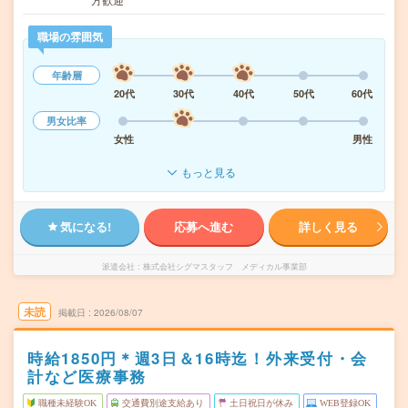
職場の雰囲気
年齢層
20代
30代
40代
50代
60代
男女比率
女性
男性
もっと見る
気になる!
応募へ進む
詳しく見る
派遣会社
株式会社シグマスタッフ メディカル事業部
未読
掲載日
2026/08/07
時給1850円＊週3日＆16時迄！外来受付・会
計など医療事務
職種未経験OK
交通費別途支給あり
土日祝日が休み
WEB登録OK