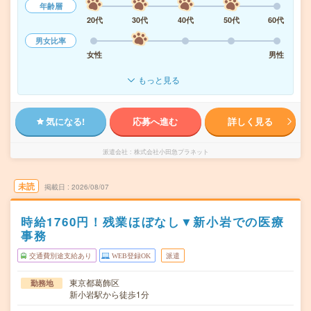
年齢層
20代
30代
40代
50代
60代
男女比率
女性
男性
もっと見る
気になる!
応募へ進む
詳しく見る
派遣会社
株式会社小田急プラネット
未読
掲載日
2026/08/07
時給1760円！残業ほぼなし▼新小岩での医療
事務
交通費別途支給あり
WEB登録OK
派遣
東京都葛飾区
勤務地
新小岩駅から徒歩1分