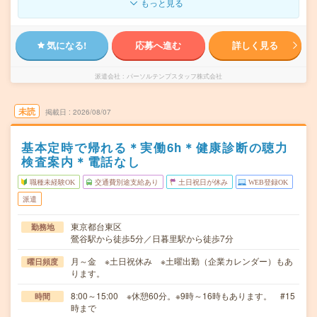
もっと見る
気になる!
応募へ進む
詳しく見る
派遣会社
パーソルテンプスタッフ株式会社
未読
掲載日
2026/08/07
基本定時で帰れる＊実働6h＊健康診断の聴力
検査案内＊電話なし
職種未経験OK
交通費別途支給あり
土日祝日が休み
WEB登録OK
派遣
東京都台東区
勤務地
鶯谷駅から徒歩5分／日暮里駅から徒歩7分
月～金 ※土日祝休み ※土曜出勤（企業カレンダー）もあ
曜日頻度
ります。
8:00～15:00 ※休憩60分。※9時～16時もあります。 #15
時間
時まで