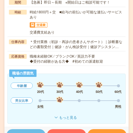
【急募】即日～長期 ※開始日はご相談可能です！
期間
時給1800円＋交 ■給与の前払いが可能な速払いサービス
時給
あり
交通費
交通費支給あり
＊受付業務（初診・再診の患者さんサポート）｜診断書な
仕事内容
どの書類受付｜健診・がん検診受付｜健診アシスタン…
職種未経験OK / ブランクOK / 英語力不要
応募資格
◆受付の経験がある方◆ #初めての派遣歓迎
職場の雰囲気
年齢層
20代
30代
40代
50代
60代
男女比率
女性
男性
もっと見る