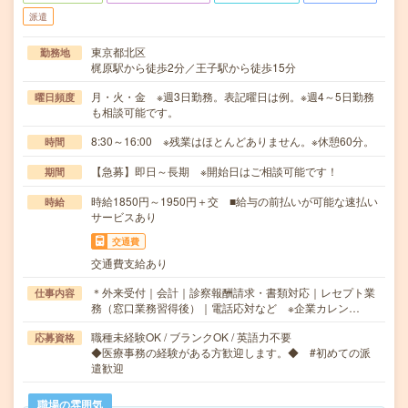
派遣
東京都北区
勤務地
梶原駅から徒歩2分／王子駅から徒歩15分
月・火・金 ※週3日勤務。表記曜日は例。※週4～5日勤務
曜日頻度
も相談可能です。
8:30～16:00 ※残業はほとんどありません。※休憩60分。
時間
【急募】即日～長期 ※開始日はご相談可能です！
期間
時給1850円～1950円＋交 ■給与の前払いが可能な速払い
時給
サービスあり
交通費
交通費支給あり
＊外来受付｜会計｜診察報酬請求・書類対応｜レセプト業
仕事内容
務（窓口業務習得後）｜電話応対など ※企業カレン…
職種未経験OK / ブランクOK / 英語力不要
応募資格
◆医療事務の経験がある方歓迎します。◆ #初めての派
遣歓迎
職場の雰囲気