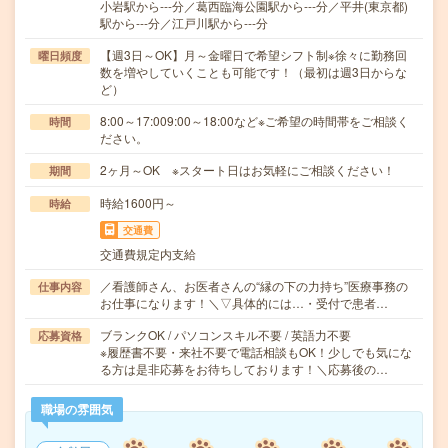
小岩駅から---分／葛西臨海公園駅から---分／平井(東京都)
駅から---分／江戸川駅から---分
【週3日～OK】月～金曜日で希望シフト制※徐々に勤務回
曜日頻度
数を増やしていくことも可能です！（最初は週3日からな
ど）
8:00～17:009:00～18:00など※ご希望の時間帯をご相談く
時間
ださい。
2ヶ月～OK ※スタート日はお気軽にご相談ください！
期間
時給1600円～
時給
交通費
交通費規定内支給
／看護師さん、お医者さんの“縁の下の力持ち”医療事務の
仕事内容
お仕事になります！＼▽具体的には…・受付で患者…
ブランクOK / パソコンスキル不要 / 英語力不要
応募資格
※履歴書不要・来社不要で電話相談もOK！少しでも気にな
る方は是非応募をお待ちしております！＼応募後の…
職場の雰囲気