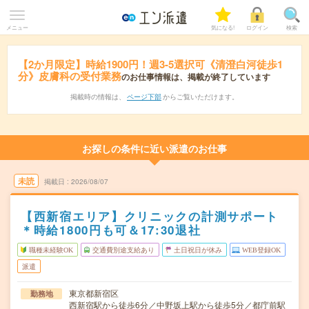
メニュー
気になる!
ログイン
検索
【2か月限定】時給1900円！週3-5選択可《清澄白河徒歩1
分》皮膚科の受付業務
のお仕事情報は、掲載が終了しています
掲載時の情報は、
ページ下部
からご覧いただけます。
お探しの条件に近い派遣のお仕事
未読
掲載日
2026/08/07
【西新宿エリア】クリニックの計測サポート
＊時給1800円も可＆17:30退社
職種未経験OK
交通費別途支給あり
土日祝日が休み
WEB登録OK
派遣
東京都新宿区
勤務地
西新宿駅から徒歩6分／中野坂上駅から徒歩5分／都庁前駅