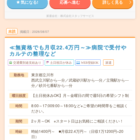
気になる!
応募へ進む
詳しく見る
派遣会社
株式会社スタッフサービス
未読
掲載日
2026/08/07
≪無資格でも月収22.4万円～≫病院で受付や
カルテの整理など
交通費別途支給あり
土日祝日が休み
WEB登録OK
派遣
東京都立川市
勤務地
西武立川駅から---分／武蔵砂川駅から---分／立飛駅から---
分／砂川七番駅から---分
【土日祝休みOK】月～金曜日の間で週5日の希望シフト制
曜日頻度
8:00～17:009:00～18:00など※ご希望の時間帯をご相談く
時間
ださい。
2ヶ月～OK ※スタート日はお気軽にご相談ください！
期間
時給1400円～ ■月収22.4万円～（日収1万1200円×20
時給
日）