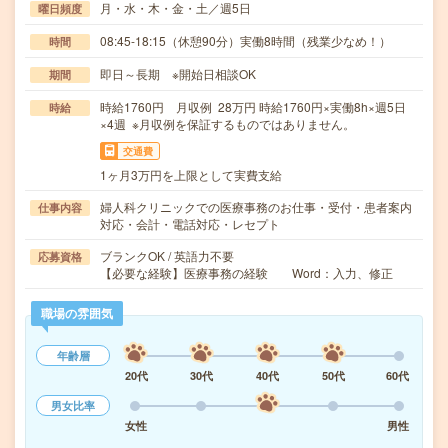
月・水・木・金・土／週5日
曜日頻度
08:45-18:15（休憩90分）実働8時間（残業少なめ！）
時間
即日～長期 ※開始日相談OK
期間
時給1760円 月収例 28万円 時給1760円×実働8h×週5日
時給
×4週 ※月収例を保証するものではありません。
交通費
1ヶ月3万円を上限として実費支給
婦人科クリニックでの医療事務のお仕事・受付・患者案内
仕事内容
対応・会計・電話対応・レセプト
ブランクOK / 英語力不要
応募資格
【必要な経験】医療事務の経験 Word：入力、修正
職場の雰囲気
年齢層
20代
30代
40代
50代
60代
男女比率
女性
男性