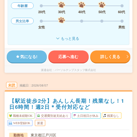
年齢層
20代
30代
40代
50代
60代
男女比率
女性
男性
もっと見る
気になる!
応募へ進む
詳しく見る
派遣会社
パーソルテンプスタッフ株式会社
未読
掲載日
2026/08/07
【駅近徒歩2分】あんしん長期！残業なし！1
日6時間！週2日＊受付対応など
職種未経験OK
交通費別途支給あり
土日祝日が休み
残業なし
WEB登録OK
派遣
東京都江戸川区
勤務地