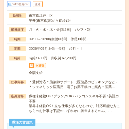
WEB登録OK
派遣
東京都江戸川区
勤務地
平井(東京都)駅から徒歩2分
月・火・水・木・金(週2日) ※シフト制
曜日頻度
09:00～16:00(実働6時間 休憩1時間)
時間
2026年09月上旬～長期 ※9月～！
期間
時給1400円 月収例 67,200円
時給
交通費
全額支給
＊受付対応＊薬剤師サポート（医薬品のピッキングなど）
仕事内容
＊ジェネリック医薬品・電子お薬手帳のご案内＊医薬…
職種未経験OK / ブランクOK / パソコンスキル不要 / 英語力
応募資格
不要
業界未経験OK！立ち仕事が多くなるので、対応可能な方こ
ちらのお仕事は下記のいずれかに該当する方のみ、…
職場の雰囲気