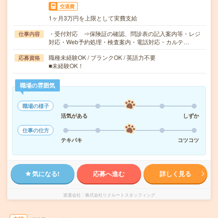
交通費
1ヶ月3万円を上限として実費支給
・受付対応 ⇒保険証の確認、問診表の記入案内等・レジ
仕事内容
対応・Web予約処理・検査案内・電話対応・カルテ…
職種未経験OK / ブランクOK / 英語力不要
応募資格
■未経験OK！
職場の雰囲気
職場の様子
活気がある
しずか
仕事の仕方
テキパキ
コツコツ
気になる!
応募へ進む
詳しく見る
派遣会社
株式会社リクルートスタッフィング