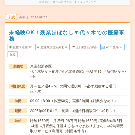
派遣会社
株式会社リクルートスタッフィング
未読
掲載日
2026/08/07
未経験OK！残業ほぼなし▼代々木での医療事
務
職種未経験OK
交通費別途支給あり
土日祝日が休み
WEB登録OK
派遣
東京都渋谷区
勤務地
代々木駅から徒歩7分／北参道駅から徒歩1分／新宿駅から-
--分
月～金／週4～5日の間で選択可 ※必ず勤務する曜日：
曜日頻度
火・木
09:00-18:00（休憩60分）実働8時間（残業少なめ！）
時間
2026年09月01日～長期 ※開始日相談OK ※9月～！
期間
時給1650円 月収例 26万円 時給1650円×実働8h×週5日
時給
×4週 ※月収例を保証するものではありません。※給与即受
取りサービス利用可（利用条件有）