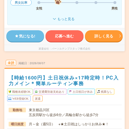
男女比率
女性
男性
もっと見る
気になる!
応募へ進む
詳しく見る
派遣会社
パーソルテンプスタッフ株式会社
未読
掲載日
2026/08/07
【時給1600円】土日祝休み×17時定時！PC入
力メイン＊簡単ルーティン事務
職種未経験OK
交通費別途支給あり
土日祝日が休み
残業なし
WEB登録OK
派遣
東京都品川区
勤務地
五反田駅から徒歩6分／高輪台駅から徒歩7分
月～金（週5日） ※★土日祝はしっかりお休み★！
曜日頻度