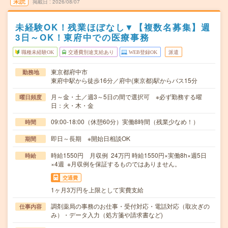
未読
掲載日
2026/08/07
未経験OK！残業ほぼなし▼【複数名募集】週
3日～OK！東府中での医療事務
職種未経験OK
交通費別途支給あり
WEB登録OK
派遣
東京都府中市
勤務地
東府中駅から徒歩16分／府中(東京都)駅からバス15分
月～金・土／週3～5日の間で選択可 ※必ず勤務する曜
曜日頻度
日：火・木・金
09:00-18:00（休憩60分）実働8時間（残業少なめ！）
時間
即日～長期 ※開始日相談OK
期間
時給1550円 月収例 24万円 時給1550円×実働8h×週5日
時給
×4週 ※月収例を保証するものではありません。
交通費
1ヶ月3万円を上限として実費支給
調剤薬局の事務のお仕事・受付対応・電話対応（取次ぎの
仕事内容
み）・データ入力（処方箋や請求書など)