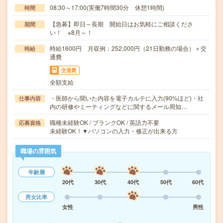
08:30～17:00(実働7時間30分 休憩1時間)
時間
【急募】即日～長期 開始日はお気軽にご相談くださ
期間
い！ ※8月～！
時給1600円 月収例：252,000円（21日勤務の場合）＋交
時給
通費
交通費
全額支給
・医師から聞いた内容を電子カルテに入力(90%ほど)・社
仕事内容
内の研修やミーティングなどに関するメール周知…
職種未経験OK / ブランクOK / 英語力不要
応募資格
未経験OK！▼パソコンの入力・修正が出来る方
職場の雰囲気
年齢層
20代
30代
40代
50代
60代
男女比率
女性
男性