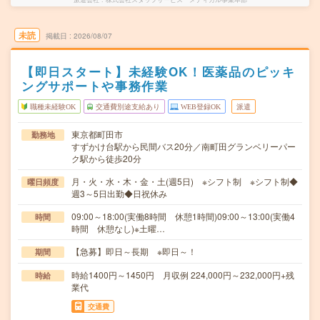
未読
掲載日
2026/08/07
【即日スタート】未経験OK！医薬品のピッキ
ングサポートや事務作業
職種未経験OK
交通費別途支給あり
WEB登録OK
派遣
東京都町田市
勤務地
すずかけ台駅から民間バス20分／南町田グランベリーパー
ク駅から徒歩20分
月・火・水・木・金・土(週5日) ※シフト制 ※シフト制◆
曜日頻度
週3～5日出勤◆日祝休み
09:00～18:00(実働8時間 休憩1時間)09:00～13:00(実働4
時間
時間 休憩なし)※土曜…
【急募】即日～長期 ※即日～！
期間
時給1400円～1450円 月収例 224,000円～232,000円+残
時給
業代
交通費