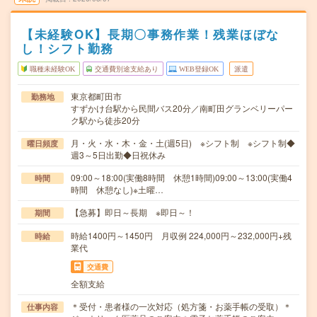
【未経験OK】長期〇事務作業！残業ほぼな
し！シフト勤務
職種未経験OK
交通費別途支給あり
WEB登録OK
派遣
東京都町田市
勤務地
すずかけ台駅から民間バス20分／南町田グランベリーパー
ク駅から徒歩20分
月・火・水・木・金・土(週5日) ※シフト制 ※シフト制◆
曜日頻度
週3～5日出勤◆日祝休み
09:00～18:00(実働8時間 休憩1時間)09:00～13:00(実働4
時間
時間 休憩なし)※土曜…
【急募】即日～長期 ※即日～！
期間
時給1400円～1450円 月収例 224,000円～232,000円+残
時給
業代
交通費
全額支給
＊受付・患者様の一次対応（処方箋・お薬手帳の受取）＊
仕事内容