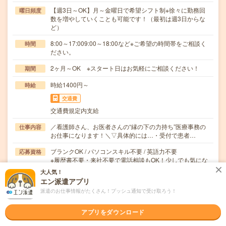
【週3日～OK】月～金曜日で希望シフト制※徐々に勤務回
曜日頻度
数を増やしていくことも可能です！（最初は週3日からな
ど）
8:00～17:009:00～18:00など※ご希望の時間帯をご相談く
時間
ださい。
2ヶ月～OK ※スタート日はお気軽にご相談ください！
期間
時給1400円～
時給
交通費
交通費規定内支給
／看護師さん、お医者さんの“縁の下の力持ち”医療事務の
仕事内容
お仕事になります！＼▽具体的には…・受付で患者…
ブランクOK / パソコンスキル不要 / 英語力不要
応募資格
※履歴書不要・来社不要で電話相談もOK！少しでも気にな
る方は是非応募をお待ちしております！＼応募後の…
大人気！
エン派遣アプリ
職場の雰囲気
派遣のお仕事情報がたくさん！プッシュ通知で受け取ろう！
年齢層
アプリをダウンロード
20代
30代
40代
50代
60代