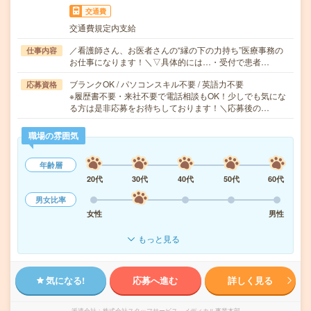
交通費
交通費規定内支給
／看護師さん、お医者さんの“縁の下の力持ち”医療事務の
仕事内容
お仕事になります！＼▽具体的には…・受付で患者…
ブランクOK / パソコンスキル不要 / 英語力不要
応募資格
※履歴書不要・来社不要で電話相談もOK！少しでも気にな
る方は是非応募をお待ちしております！＼応募後の…
職場の雰囲気
年齢層
20代
30代
40代
50代
60代
男女比率
女性
男性
もっと見る
気になる!
応募へ進む
詳しく見る
派遣会社
株式会社スタッフサービス メディカル事業本部