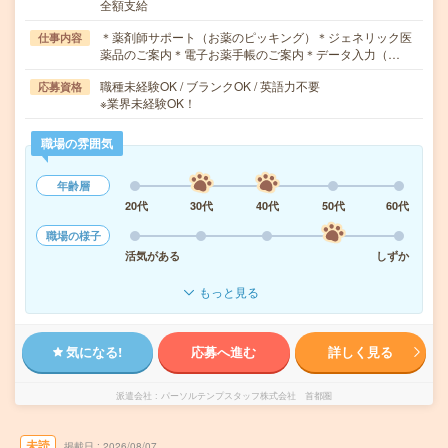
全額支給
＊薬剤師サポート（お薬のピッキング）＊ジェネリック医
仕事内容
薬品のご案内＊電子お薬手帳のご案内＊データ入力（…
職種未経験OK / ブランクOK / 英語力不要
応募資格
※業界未経験OK！
職場の雰囲気
年齢層
20代
30代
40代
50代
60代
職場の様子
活気がある
しずか
もっと見る
気になる!
応募へ進む
詳しく見る
派遣会社
パーソルテンプスタッフ株式会社 首都圏
未読
掲載日
2026/08/07