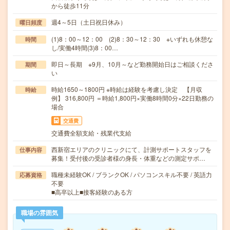
から徒歩11分
週4～5日（土日祝日休み）
曜日頻度
(1)8：00～12：00 (2)8：30～12：30 ※いずれも休憩な
時間
し/実働4時間(3)8：00…
即日～長期 ※9月、10月～など勤務開始日はご相談くださ
期間
い
時給1650～1800円 ※時給は経験を考慮し決定 【月収
時給
例】 316,800円 ＝時給1,800円×実働8時間0分×22日勤務の
場合
交通費
交通費全額支給・残業代支給
西新宿エリアのクリニックにて、計測サポートスタッフを
仕事内容
募集！受付後の受診者様の身長・体重などの測定サポ…
職種未経験OK / ブランクOK / パソコンスキル不要 / 英語力
応募資格
不要
■高卒以上■接客経験のある方
職場の雰囲気