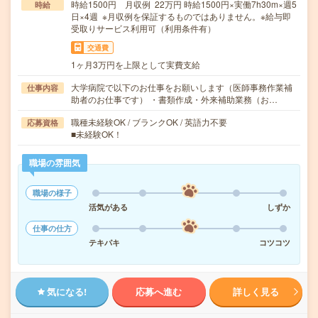
時給1500円 月収例 22万円 時給1500円×実働7h30m×週5
時給
日×4週 ※月収例を保証するものではありません。※給与即
受取りサービス利用可（利用条件有）
交通費
1ヶ月3万円を上限として実費支給
大学病院で以下のお仕事をお願いします（医師事務作業補
仕事内容
助者のお仕事です） ・書類作成・外来補助業務（お…
職種未経験OK / ブランクOK / 英語力不要
応募資格
■未経験OK！
職場の雰囲気
職場の様子
活気がある
しずか
仕事の仕方
テキパキ
コツコツ
気になる!
応募へ進む
詳しく見る