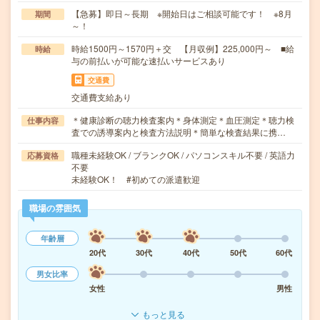
【急募】即日～長期 ※開始日はご相談可能です！ ※8月
期間
～！
時給1500円～1570円＋交 【月収例】225,000円～ ■給
時給
与の前払いが可能な速払いサービスあり
交通費
交通費支給あり
＊健康診断の聴力検査案内＊身体測定＊血圧測定＊聴力検
仕事内容
査での誘導案内と検査方法説明＊簡単な検査結果に携…
職種未経験OK / ブランクOK / パソコンスキル不要 / 英語力
応募資格
不要
未経験OK！ #初めての派遣歓迎
職場の雰囲気
年齢層
20代
30代
40代
50代
60代
男女比率
女性
男性
もっと見る