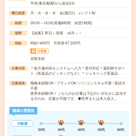
平井(東京都)駅から徒歩2分
月・火・水・木・金(週2日) ※シフト制
曜日頻度
09:00～16:00(実働6時間 休憩1時間)
時間
【急募】即日～長期 ※8月～！
期間
時給1400円 月収例 67,200円
時給
交通費
全額支給
＊処方箋内容をシステムへ入力＊受付対応＊薬剤師サポー
仕事内容
ト（医薬品のピッキングなど）＊ジェネリック医薬品…
職種未経験OK / ブランクOK / パソコンスキル不要 / 英語力
応募資格
不要
業界未経験OK！こちらのお仕事は下記のいずれかに該当す
る方のみ、応募が可能です。◆世帯または本人収入…
職場の雰囲気
年齢層
20代
30代
40代
50代
60代