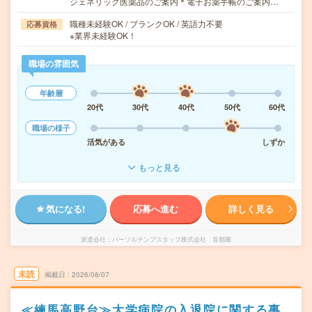
ジェネリック医薬品のご案内＊電子お薬手帳のご案内…
職種未経験OK / ブランクOK / 英語力不要
応募資格
※業界未経験OK！
職場の雰囲気
年齢層
20代
30代
40代
50代
60代
職場の様子
活気がある
しずか
もっと見る
気になる!
応募へ進む
詳しく見る
派遣会社
パーソルテンプスタッフ株式会社 首都圏
未読
掲載日
2026/08/07
≪練馬高野台≫大学病院の入退院に関する事