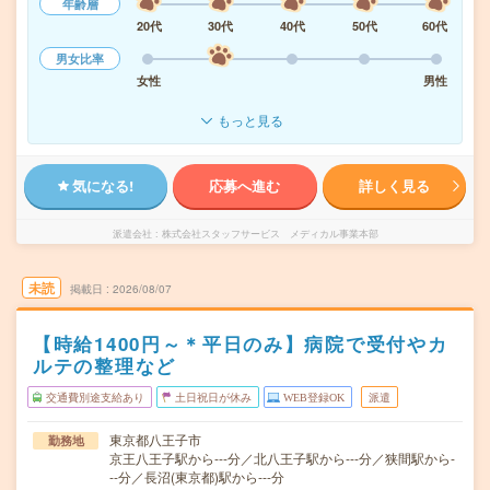
年齢層
20代
30代
40代
50代
60代
男女比率
女性
男性
もっと見る
気になる!
応募へ進む
詳しく見る
派遣会社
株式会社スタッフサービス メディカル事業本部
未読
掲載日
2026/08/07
【時給1400円～＊平日のみ】病院で受付やカ
ルテの整理など
交通費別途支給あり
土日祝日が休み
WEB登録OK
派遣
東京都八王子市
勤務地
京王八王子駅から---分／北八王子駅から---分／狭間駅から-
--分／長沼(東京都)駅から---分