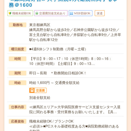
務＠1600
職種未経験OK
交通費別途支給あり
WEB登録OK
派遣
東京都練馬区
勤務地
練馬高野台駅から徒歩3分／石神井公園駅から徒歩12分／
富士見台駅から自転車8分／井荻駅から自転車9分／上井草
駅から自転車12分
■4週6休シフト制勤務（月曜～土曜）
曜日頻度
【平日】9：00～17：10（休憩1時間）8：00～16：
時間
10（休憩1時間）【土曜日】9：00～13…
即日～長期 ＊勤務開始日相談OK！
期間
時給 1,600円 ～ 交通費全額支給
時給
交通費
別途全額支給
≪練馬区エリア≫大学病院医療サービス支援センター入退
仕事内容
院に関わる事務・受付業務をお願いいたします。【具…
職種未経験OK / ブランクOK
応募資格
≪必須≫■PCスキル基礎程度ある方■病院勤務経験のある
方歓迎