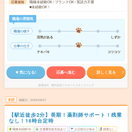
職種未経験OK / ブランクOK / 英語力不要
応募資格
■未経験OK！
職場の雰囲気
職場の様子
活気がある
しずか
仕事の仕方
テキパキ
コツコツ
気になる!
応募へ進む
詳しく見る
派遣会社
株式会社リクルートスタッフィング
未読
掲載日
2026/08/07
【駅近徒歩2分】長期！薬剤師サポート！残業
なし！16時台定時
職種未経験OK
交通費別途支給あり
土日祝日が休み
残業なし