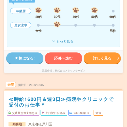
年齢層
20代
30代
40代
50代
60代
男女比率
女性
男性
もっと見る
気になる!
応募へ進む
詳しく見る
派遣会社
株式会社スタッフサービス
未読
掲載日
2026/08/07
≪時給1600円＆週3日≫病院やクリニックで
受付のお仕事＊
交通費別途支給あり
土日祝日が休み
WEB登録OK
派遣
東京都江戸川区
勤務地