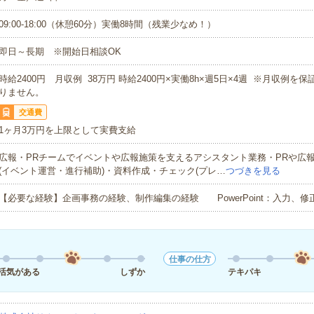
09:00-18:00（休憩60分）実働8時間（残業少なめ！）
即日～長期 ※開始日相談OK
時給2400円 月収例 38万円 時給2400円×実働8h×週5日×4週 ※月収例を
りません。
交通費
1ヶ月3万円を上限として実費支給
広報・PRチームでイベントや広報施策を支えるアシスタント業務・PRや広
(イベント運営・進行補助)・資料作成・チェック(プレ…
つづきを見る
【必要な経験】企画事務の経験、制作編集の経験 PowerPoint：入力、修
仕事の仕方
活気がある
しずか
テキパキ