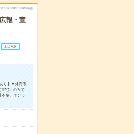
RSTFO260805569D/事務
の広報・宣
土日祝休
績あり】▼外資系
（在宅）のみで
社不要、オンラ