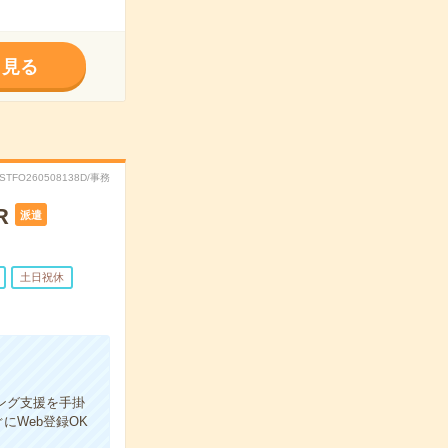
く見る
RSTFO260508138D/事務
R
派遣
土日祝休
ング支援を手掛
Web登録OK