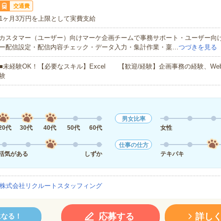
交通費
1ヶ月3万円を上限として実費支給
カスタマー（ユーザー）向けマーケ企画チームで事務サポート・ユーザー向
ー配信設定・配信内容チェック・データ入力・集計作業・稟…
つづきを見る
■未経験OK！【必要なスキル】Excel 【歓迎/経験】企画事務の経験、W
験
男女比率
20代
30代
40代
50代
60代
女性
仕事の仕方
活気がある
しずか
テキパキ
株式会社リクルートスタッフィング
応募する
詳し
になる！