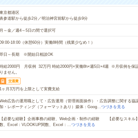
東京都港区
表参道駅から徒歩2分／明治神宮前駅から徒歩9分
月～金／週4～5日の間で選択可
09:00-18:00（休憩60分）実働8時間（残業少なめ！）
即日～長期 ※開始日相談OK
時給2000円 月収例 32万円 時給2000円×実働8h×週5日×4週 ※月収例を
りません。
交通費
1ヶ月3万円を上限として実費支給
Web広告の運用職として・広告運用（管理画面操作）・広告調整に関する協議
加・レポーティング（フォーマットあり）媒体：Goog…
つづきを見る
【必要な経験】企画事務の経験、Web企画・制作の経験 【必要なスキル】Ex
数、Excel：VLOOKUP関数、Excel：…
つづきを見る