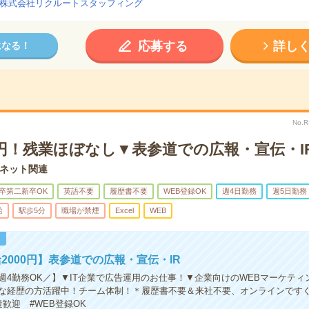
株式会社リクルートスタッフィング
応募する
詳し
になる！
No.
0円！残業ほぼなし▼表参道での広報・宣伝・I
ネット関連
卒第二新卒OK
英語不要
履歴書不要
WEB登録OK
週4日勤務
週5日勤務
給
駅歩5分
職場が禁煙
Excel
WEB
！
2000円】表参道での広報・宣伝・IR
週4勤務OK／】▼IT企業で広告運用のお仕事！▼企業向けのWEBマーケティ
な経歴の方活躍中！チーム体制！＊履歴書不要＆来社不要、オンラインですぐに
歓迎 #WEB登録OK