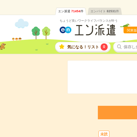
エン派遣
71454
件
エンバイト
82531
件
ちょうど良いワークライフバランスが叶う
関東版
気になる！リスト
0
保存し
未読