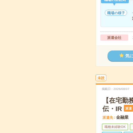
職場の様子
派遣会社
気
未読
掲載日
2026/08/07
【在宅勤務
伝・IR
派遣
金融業
派遣先
職種未経験OK