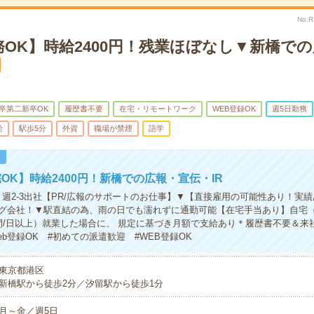
No.
OK】時給2400円！残業ほぼなし▼新橋で
卒第二新卒OK
履歴書不要
在宅・リモートワーク
WEB登録OK
週5日勤務
給
駅歩5分
外資
職場が禁煙
語学
！
OK】時給2400円！新橋での広報・宣伝・IR
】週2-3出社【PR/広報のサポートのお仕事】▼【直接雇用の可能性あり！実
グ会社！▼駅直結の為、雨の日でも濡れずに通勤可能【在宅手当あり】自宅
間/日以上）就業した場合に、 規定に基づき月額で支給あり＊履歴書不要＆来
b登録OK #初めての派遣歓迎 #WEB登録OK
東京都港区
新橋駅から徒歩2分／汐留駅から徒歩1分
月～金／週5日