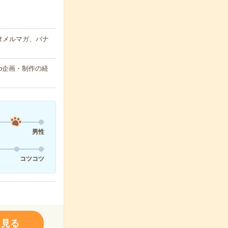
けメルマガ、バナ
eb企画・制作の経
男性
コツコツ
く見る