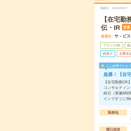
掲載日
2026/08/07
【在宅勤務
伝・IR
派遣
サ－ビス
派遣先
ブランクOK
既
残業少
交費支
ここがポイント
急募！【在宅
【在宅勤務OK
コンサルティン
終日（実働6時
インですぐにWe
勤務地
曜日頻度