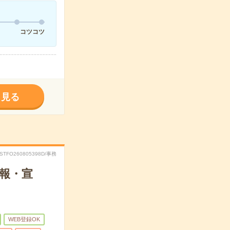
コツコツ
く見る
RSTFO260805398D/事務
広報・宣
WEB登録OK