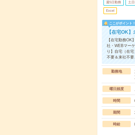
週5日勤務
土日
Excel
ここがポイント
【在宅OK】
【在宅勤務OK
社・WEBマー
り】自宅（在宅
不要＆来社不要
勤務地
曜日頻度
時間
期間
時給