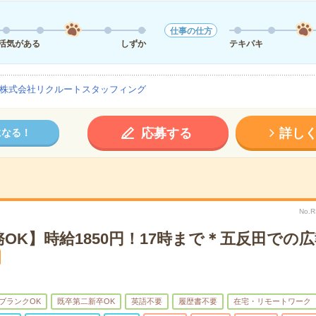
仕事の仕方
活気がある
しずか
テキパキ
株式会社リクルートスタッフィング
応募する
詳し
になる！
No.
OK】時給1850円！17時まで＊五反田での
ブランクOK
既卒第二新卒OK
英語不要
履歴書不要
在宅・リモートワーク