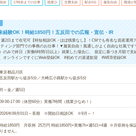
祝休
17時前までの仕事
残業少
交費支給
駅歩5分
服装自由
職場が
！
未経験OK！時給1850円！五反田での広報・宣伝・IR
】週2日まで在宅可【時短相談OK・ほぼ残業なし】！CMでも有名な資産運用
ケティング部門での事務のお仕事！▼服装自由！風通しがよく自由な社風です
）のみで終日（実働6時間/日以上）就業した場合に、 規定に基づき月額で支
、オンラインですぐにWeb登録OK #初めての派遣歓迎 #WEB登録OK
東京都品川区
五反田駅から徒歩5分／大崎広小路駅から徒歩5分
月～金／週5日
09:00-17:00（休憩60分）実働7時間（残業少なめ！）
2026年09月01日～長期 ※開始日相談OK ※9月～！
時給1850円 月収例 25万円 時給1850円×実働7h×週5日×4週 ※月収例を
りません。