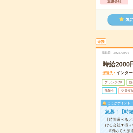
派遣会社
気
未読
掲載日
2026/08/07
時給200
インター
派遣先
ブランクOK
既
残業少
交費支
ここがポイント
急募！【時給
【時間選べる／
ける会社▼様々
#初めての派遣