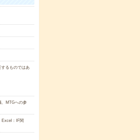
保証するものではあ
、MTGへの参
cel：IF関