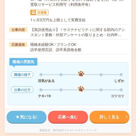
受取りサービス利用可（利用条件有）
交通費
1ヶ月3万円を上限として実費支給
【英語使用あり】！サステナビリティに関する部内のアシ
仕事内容
スタント業務・外部アンケートの取りまとめ・社内申…
職種未経験OK / ブランクOK
応募資格
語学使用言語、語学系資格全般
職場の雰囲気
職場の様子
活気がある
しずか
仕事の仕方
テキパキ
コツコツ
気になる!
応募へ進む
詳しく見る
派遣会社
株式会社リクルートスタッフィング