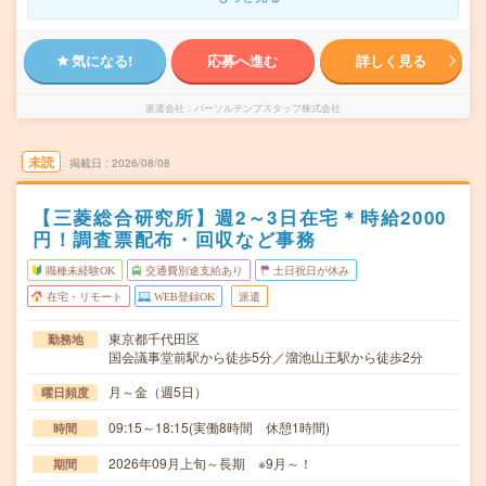
気になる!
応募へ進む
詳しく見る
派遣会社
パーソルテンプスタッフ株式会社
未読
掲載日
2026/08/08
【三菱総合研究所】週2～3日在宅＊時給2000
円！調査票配布・回収など事務
職種未経験OK
交通費別途支給あり
土日祝日が休み
在宅・リモート
WEB登録OK
派遣
東京都千代田区
勤務地
国会議事堂前駅から徒歩5分／溜池山王駅から徒歩2分
月～金（週5日）
曜日頻度
09:15～18:15(実働8時間 休憩1時間)
時間
2026年09月上旬～長期 ※9月～！
期間