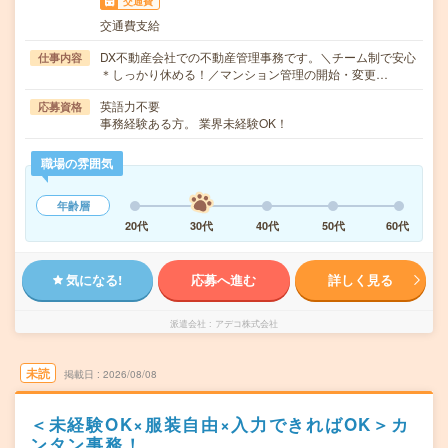
交通費
交通費支給
DX不動産会社での不動産管理事務です。＼チーム制で安心
仕事内容
＊しっかり休める！／マンション管理の開始・変更…
英語力不要
応募資格
事務経験ある方。 業界未経験OK！
職場の雰囲気
年齢層
20代
30代
40代
50代
60代
気になる!
応募へ進む
詳しく見る
派遣会社
アデコ株式会社
未読
掲載日
2026/08/08
＜未経験OK×服装自由×入力できればOK＞カ
ンタン事務！