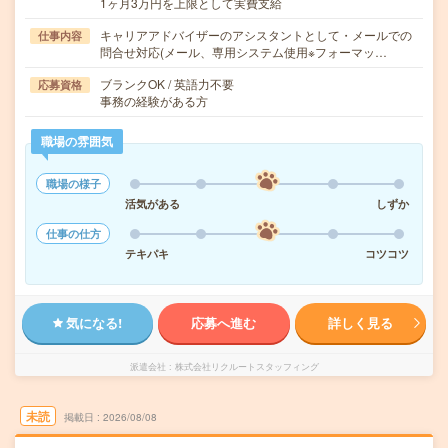
1ヶ月3万円を上限として実費支給
キャリアアドバイザーのアシスタントとして・メールでの
仕事内容
問合せ対応(メール、専用システム使用※フォーマッ…
ブランクOK / 英語力不要
応募資格
事務の経験がある方
職場の雰囲気
職場の様子
活気がある
しずか
仕事の仕方
テキパキ
コツコツ
気になる!
応募へ進む
詳しく見る
派遣会社
株式会社リクルートスタッフィング
未読
掲載日
2026/08/08