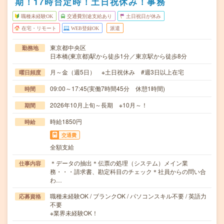
期！17時台定時！土日祝休み！事務
職種未経験OK
交通費別途支給あり
土日祝日が休み
在宅・リモート
WEB登録OK
派遣
東京都中央区
勤務地
日本橋(東京都)駅から徒歩1分／東京駅から徒歩8分
月～金（週5日） ※土日祝休み #週3日以上在宅
曜日頻度
09:00～17:45(実働7時間45分 休憩1時間)
時間
2026年10月上旬～長期 ※10月～！
期間
時給1850円
時給
交通費
全額支給
＊データの抽出＊伝票の処理（システム）メイン業
仕事内容
務・・・請求書、勘定科目のチェック＊社員からの問い合
わ…
職種未経験OK / ブランクOK / パソコンスキル不要 / 英語力
応募資格
不要
※業界未経験OK！