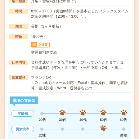
月曜～金曜※祝日は出勤です
曜日頻度
8:30～17:30（実働8時間）を基本としたフレックスタイム
時間
対応休憩時間_12:00～13:00（…
長期（3ヶ月更新）
期間
1900円～
時給
交通費
交通費別途支給
資料作成やデータ管理を中心に行っていただきます。１．
仕事内容
予算編成時（年次・四半期）・当初予算（OB）・事…
ブランクOK
応募資格
・Outlookでのメール対応・Excel：基本操作、簡単な表計
算・書式設定・Word：送付書などの…
職場の雰囲気
年齢層
20代
30代
40代
50代
60代
男女比率
女性
男性