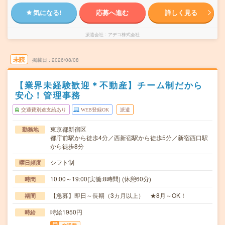
気になる!
応募へ進む
詳しく見る
派遣会社
アデコ株式会社
未読
掲載日
2026/08/08
【業界未経験歓迎＊不動産】チーム制だから
安心！管理事務
交通費別途支給あり
WEB登録OK
派遣
東京都新宿区
勤務地
都庁前駅から徒歩4分／西新宿駅から徒歩5分／新宿西口駅
から徒歩8分
シフト制
曜日頻度
10:00～19:00(実働:8時間) (休憩60分)
時間
【急募】即日～長期（3カ月以上） ★8月～OK！
期間
時給1950円
時給