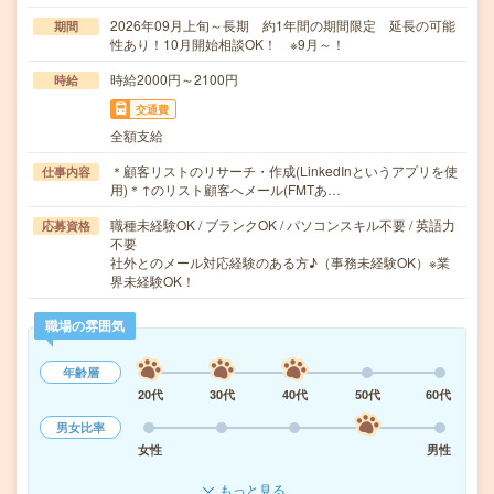
2026年09月上旬～長期 約1年間の期間限定 延長の可能
期間
性あり！10月開始相談OK！ ※9月～！
時給2000円～2100円
時給
交通費
全額支給
＊顧客リストのリサーチ・作成(LinkedInというアプリを使
仕事内容
用)＊↑のリスト顧客へメール(FMTあ…
職種未経験OK / ブランクOK / パソコンスキル不要 / 英語力
応募資格
不要
社外とのメール対応経験のある方♪（事務未経験OK）※業
界未経験OK！
職場の雰囲気
年齢層
20代
30代
40代
50代
60代
男女比率
女性
男性
もっと見る