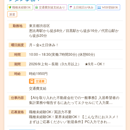
職種未経験OK
交通費別途支給あり
土日祝日が休み
WEB登録OK
派遣
東京都渋谷区
勤務地
恵比寿駅から徒歩8分／目黒駅から徒歩16分／代官山駅か
ら徒歩20分
月～金※土日休み！
曜日頻度
10:00～18:30(実働:7時間30分) (休憩60分)
時間
2026/9/上旬～長期（3カ月以上） ★9月～OK！
期間
時給1950円
時給
交通費
交通費支給
【AIを取り入れた不動産会社での一般事務】入居希望者の
仕事内容
集計業務や報告するにあたってエクセルにて入力業…
職種未経験OK / 英語力不要
応募資格
職種未経験OK！業界未経験OK！【こんな方におススメ！
まずはご応募ください／歓迎条件】PC入力できれ…