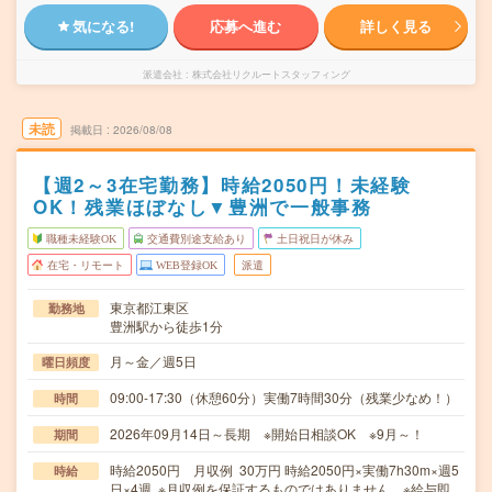
気になる!
応募へ進む
詳しく見る
派遣会社
株式会社リクルートスタッフィング
未読
掲載日
2026/08/08
【週2～3在宅勤務】時給2050円！未経験
OK！残業ほぼなし▼豊洲で一般事務
職種未経験OK
交通費別途支給あり
土日祝日が休み
在宅・リモート
WEB登録OK
派遣
東京都江東区
勤務地
豊洲駅から徒歩1分
月～金／週5日
曜日頻度
09:00-17:30（休憩60分）実働7時間30分（残業少なめ！）
時間
2026年09月14日～長期 ※開始日相談OK ※9月～！
期間
時給2050円 月収例 30万円 時給2050円×実働7h30m×週5
時給
日×4週 ※月収例を保証するものではありません。※給与即