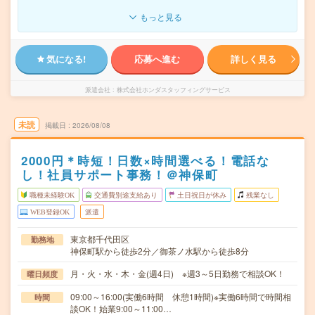
もっと見る
気になる!
応募へ進む
詳しく見る
派遣会社
株式会社ホンダスタッフィングサービス
未読
掲載日
2026/08/08
2000円＊時短！日数×時間選べる！電話な
し！社員サポート事務！＠神保町
職種未経験OK
交通費別途支給あり
土日祝日が休み
残業なし
WEB登録OK
派遣
東京都千代田区
勤務地
神保町駅から徒歩2分／御茶ノ水駅から徒歩8分
月・火・水・木・金(週4日) ※週3～5日勤務で相談OK！
曜日頻度
09:00～16:00(実働6時間 休憩1時間)※実働6時間で時間相
時間
談OK！始業9:00～11:00…