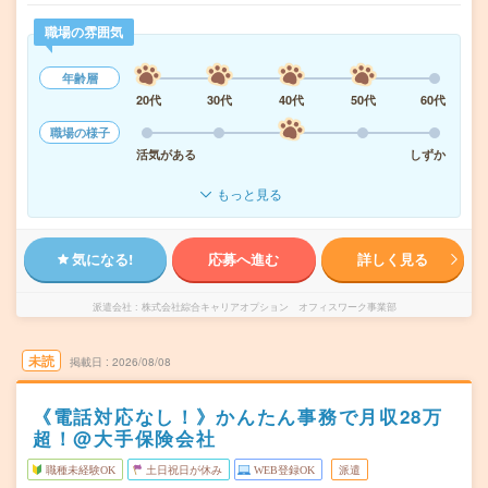
職場の雰囲気
年齢層
20代
30代
40代
50代
60代
職場の様子
活気がある
しずか
もっと見る
気になる!
応募へ進む
詳しく見る
派遣会社
株式会社綜合キャリアオプション オフィスワーク事業部
未読
掲載日
2026/08/08
《電話対応なし！》かんたん事務で月収28万
超！@大手保険会社
職種未経験OK
土日祝日が休み
WEB登録OK
派遣