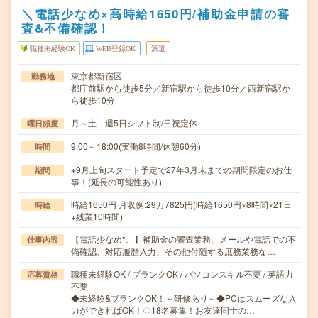
＼電話少なめ×高時給1650円/補助金申請の審
査&不備確認！
職種未経験OK
WEB登録OK
派遣
東京都新宿区
勤務地
都庁前駅から徒歩5分／新宿駅から徒歩10分／西新宿駅か
ら徒歩10分
月～土 週5日シフト制/日祝定休
曜日頻度
9:00～18:00(実働8時間/休憩60分)
時間
※9月上旬スタート予定で27年3月末までの期間限定のお仕
期間
事！(延長の可能性あり)
時給1650円 月収例:29万7825円(時給1650円×8時間×21日
時給
+残業10時間)
【電話少なめ*。】補助金の審査業務、メールや電話での不
仕事内容
備確認、対応履歴入力、その他付随する庶務業務な…
職種未経験OK / ブランクOK / パソコンスキル不要 / 英語力
応募資格
不要
◆未経験&ブランクOK！～研修あり～◆PCはスムーズな入
力ができればOK！◇18名募集！お友達同士の…