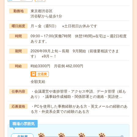
東京都渋谷区
勤務地
渋谷駅から徒歩1分
月～金（週5日） ※土日祝日お休みです
曜日頻度
09:00～17:00(実働7時間 休憩1時間)※在宅は～週2日程度
時間
あります。
2026年09月上旬～長期 9月開始（前後要相談できま
期間
す） ※9月～！
時給3300円 月収例 462,000円
時給
交通費
全額支給
・会議運営や進捗管理・アクセス申請、データ管理（紙も
仕事内容
あり）・議事録作成補助・関係部署との連絡・英語使…
・PCを使用した事務経験がある方・英文メールの経験のあ
応募資格
る方・外資系企業での経験のある方
職場の雰囲気
年齢層