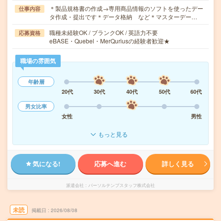
＊製品規格書の作成→専用商品情報のソフトを使ったデー
仕事内容
タ作成・提出です＊データ格納 など＊マスターデー…
職種未経験OK / ブランクOK / 英語力不要
応募資格
eBASE・Quebel・MerQuriusの経験者歓迎★
職場の雰囲気
年齢層
20代
30代
40代
50代
60代
男女比率
女性
男性
もっと見る
気になる!
応募へ進む
詳しく見る
派遣会社
パーソルテンプスタッフ株式会社
未読
掲載日
2026/08/08