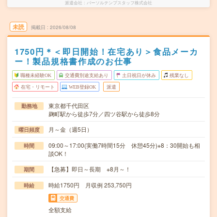
派遣会社
パーソルテンプスタッフ株式会社
未読
掲載日
2026/08/08
1750円＊＜即日開始！在宅あり＞食品メーカ
ー！製品規格書作成のお仕事
職種未経験OK
交通費別途支給あり
土日祝日が休み
残業なし
在宅・リモート
WEB登録OK
派遣
東京都千代田区
勤務地
麹町駅から徒歩7分／四ツ谷駅から徒歩8分
月～金（週5日）
曜日頻度
09:00～17:00(実働7時間15分 休憩45分)※8：30開始も相
時間
談OK！
【急募】即日～長期 ※8月～！
期間
時給1750円 月収例 253,750円
時給
交通費
全額支給