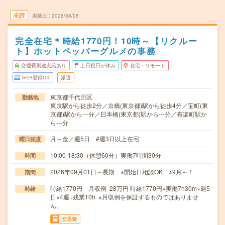
未読
掲載日
2026/08/08
完全在宅＊時給1770円！10時～【リクルー
ト】ホットペッパーグルメの事務
交通費別途支給あり
土日祝日が休み
在宅・リモート
WEB登録OK
派遣
東京都千代田区
勤務地
東京駅から徒歩2分／京橋(東京都)駅から徒歩4分／宝町(東
京都)駅から---分／日本橋(東京都)駅から---分／有楽町駅か
ら---分
月～金／週5日 #週3日以上在宅
曜日頻度
10:00-18:30（休憩60分）実働7時間30分
時間
2026年09月01日～長期 ※開始日相談OK ※9月～！
期間
時給1770円 月収例 28万円 時給1770円×実働7h30m×週5
時給
日×4週+残業10h ※月収例を保証するものではありませ
ん。
交通費