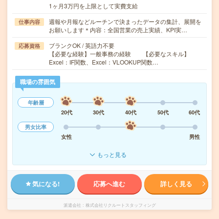
1ヶ月3万円を上限として実費支給
週報や月報などルーチンで決まったデータの集計、展開を
仕事内容
お願いします＊内容：全国営業の売上実績、KPI実…
ブランクOK / 英語力不要
応募資格
【必要な経験】一般事務の経験 【必要なスキル】
Excel：IF関数、Excel：VLOOKUP関数…
職場の雰囲気
年齢層
20代
30代
40代
50代
60代
男女比率
女性
男性
もっと見る
気になる!
応募へ進む
詳しく見る
派遣会社
株式会社リクルートスタッフィング