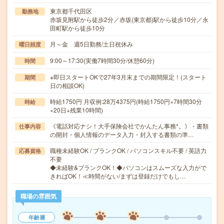
東京都千代田区
勤務地
赤坂見附駅から徒歩2分／赤坂(東京都)駅から徒歩10分／永
田町駅から徒歩10分
月～金 週5日勤務/土日祝休み
曜日頻度
9:00～17:30(実働7時間30分/休憩60分)
時間
※即日スタートOKで27年3月末までの期間限定！(スタート
期間
日の相談OK)
時給1750円 月収例:28万4375円(時給1750円×7時間30分
時給
×20日+残業10時間)
《電話対応ナシ！大手保険会社でかんたん事務*。》・書類
仕事内容
の開封・個人情報のデータ入力・封入する書類の準…
職種未経験OK / ブランクOK / パソコンスキル不要 / 英語力
応募資格
不要
◆未経験&ブランクOK！◆パソコンはスムーズな入力がで
きればOK！≪時間がない/まずは登録だけでもし…
職場の雰囲気
年齢層