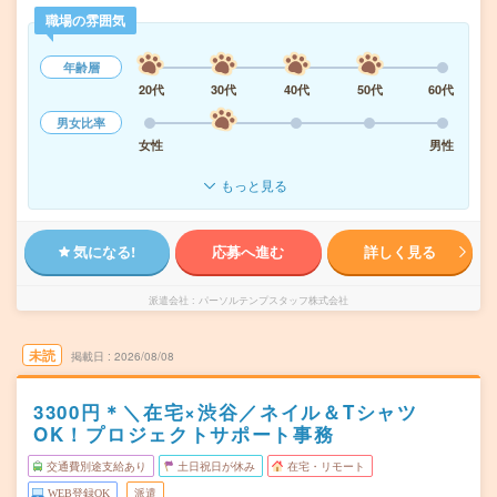
職場の雰囲気
年齢層
20代
30代
40代
50代
60代
男女比率
女性
男性
もっと見る
気になる!
応募へ進む
詳しく見る
派遣会社
パーソルテンプスタッフ株式会社
未読
掲載日
2026/08/08
3300円＊＼在宅×渋谷／ネイル＆Tシャツ
OK！プロジェクトサポート事務
交通費別途支給あり
土日祝日が休み
在宅・リモート
WEB登録OK
派遣