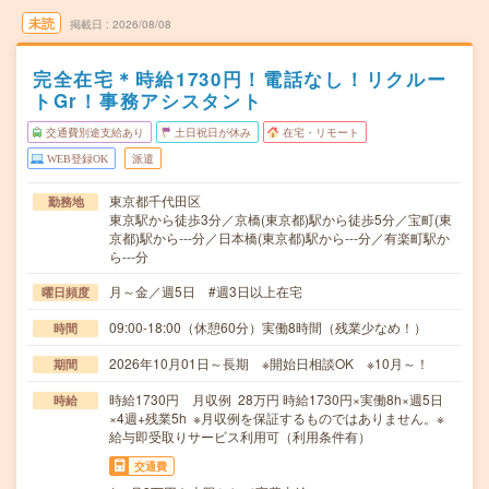
未読
掲載日
2026/08/08
完全在宅＊時給1730円！電話なし！リクルー
トGr！事務アシスタント
交通費別途支給あり
土日祝日が休み
在宅・リモート
WEB登録OK
派遣
東京都千代田区
勤務地
東京駅から徒歩3分／京橋(東京都)駅から徒歩5分／宝町(東
京都)駅から---分／日本橋(東京都)駅から---分／有楽町駅か
ら---分
月～金／週5日 #週3日以上在宅
曜日頻度
09:00-18:00（休憩60分）実働8時間（残業少なめ！）
時間
2026年10月01日～長期 ※開始日相談OK ※10月～！
期間
時給1730円 月収例 28万円 時給1730円×実働8h×週5日
時給
×4週+残業5h ※月収例を保証するものではありません。※
給与即受取りサービス利用可（利用条件有）
交通費