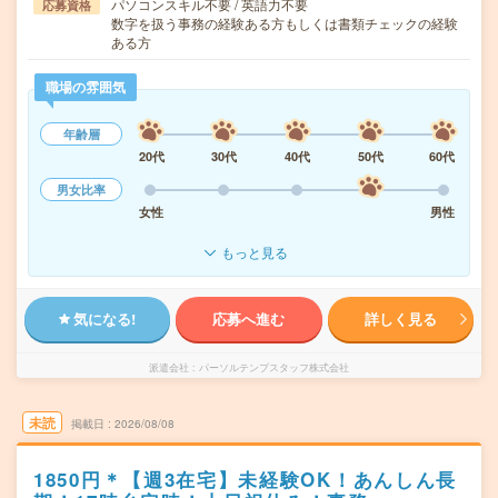
パソコンスキル不要 / 英語力不要
応募資格
数字を扱う事務の経験ある方もしくは書類チェックの経験
ある方
職場の雰囲気
年齢層
20代
30代
40代
50代
60代
男女比率
女性
男性
もっと見る
気になる!
応募へ進む
詳しく見る
派遣会社
パーソルテンプスタッフ株式会社
未読
掲載日
2026/08/08
1850円＊【週3在宅】未経験OK！あんしん長