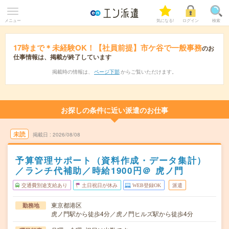
メニュー
気になる!
ログイン
検索
17時まで＊未経験OK！【社員前提】市ケ谷で一般事務
のお
仕事情報は、掲載が終了しています
掲載時の情報は、
ページ下部
からご覧いただけます。
お探しの条件に近い派遣のお仕事
未読
掲載日
2026/08/08
予算管理サポート（資料作成・データ集計）
／ランチ代補助／時給1900円＠ 虎ノ門
交通費別途支給あり
土日祝日が休み
WEB登録OK
派遣
東京都港区
勤務地
虎ノ門駅から徒歩4分／虎ノ門ヒルズ駅から徒歩4分