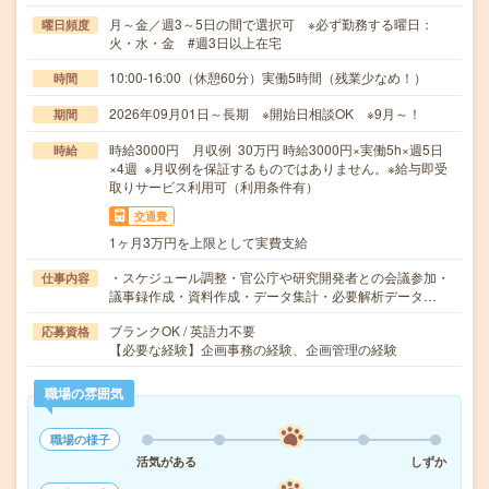
月～金／週3～5日の間で選択可 ※必ず勤務する曜日：
曜日頻度
火・水・金 #週3日以上在宅
10:00-16:00（休憩60分）実働5時間（残業少なめ！）
時間
2026年09月01日～長期 ※開始日相談OK ※9月～！
期間
時給3000円 月収例 30万円 時給3000円×実働5h×週5日
時給
×4週 ※月収例を保証するものではありません。※給与即受
取りサービス利用可（利用条件有）
交通費
1ヶ月3万円を上限として実費支給
・スケジュール調整・官公庁や研究開発者との会議参加・
仕事内容
議事録作成・資料作成・データ集計・必要解析データ…
ブランクOK / 英語力不要
応募資格
【必要な経験】企画事務の経験、企画管理の経験
職場の雰囲気
職場の様子
活気がある
しずか