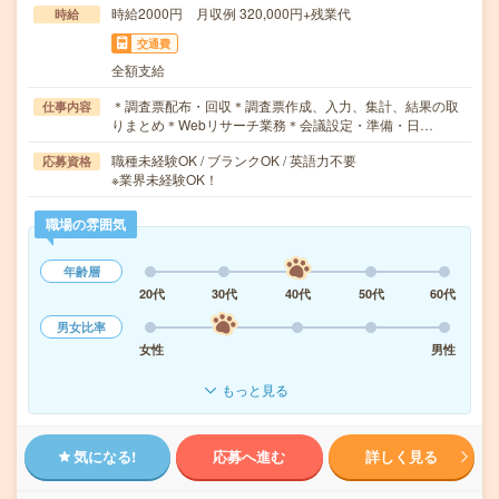
時給2000円 月収例 320,000円+残業代
時給
交通費
全額支給
＊調査票配布・回収＊調査票作成、入力、集計、結果の取
仕事内容
りまとめ＊Webリサーチ業務＊会議設定・準備・日…
職種未経験OK / ブランクOK / 英語力不要
応募資格
※業界未経験OK！
職場の雰囲気
年齢層
20代
30代
40代
50代
60代
男女比率
女性
男性
もっと見る
気になる!
応募へ進む
詳しく見る