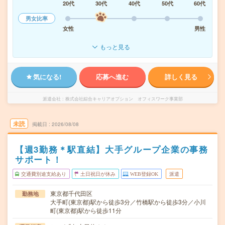
20代
30代
40代
50代
60代
男女比率
女性
男性
もっと見る
気になる!
応募へ進む
詳しく見る
派遣会社
株式会社綜合キャリアオプション オフィスワーク事業部
未読
掲載日
2026/08/08
【週3勤務＊駅直結】大手グループ企業の事務
サポート！
交通費別途支給あり
土日祝日が休み
WEB登録OK
派遣
東京都千代田区
勤務地
大手町(東京都)駅から徒歩3分／竹橋駅から徒歩3分／小川
町(東京都)駅から徒歩11分