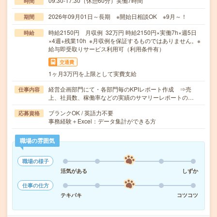
09:30-17:30（休憩60分）実働7時間
時間
2026年09月01日～長期 ※開始日相談OK ※9月～！
期間
時給2150円 月収例 32万円 時給2150円×実働7h×週5日
時給
×4週+残業10h ※月収例を保証するものではありません。※
給与即受取りサービス利用可（利用条件有）
交通費
1ヶ月3万円を上限として実費支給
経営企画部門にて・各部門毎のKPIレポート作成 ⇒売
仕事内容
上、社員数、稼働率などの実績のサマリーレポートの…
ブランクOK / 英語力不要
応募資格
事務経験＋Excel：データ集計ができる方
職場の雰囲気
職場の様子
活気がある
しずか
仕事の仕方
テキパキ
コツコツ