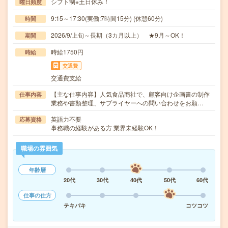
シフト制※土日休み！
曜日頻度
9:15～17:30(実働:7時間15分) (休憩60分)
時間
2026/9/上旬～長期（3カ月以上） ★9月～OK！
期間
時給1750円
時給
交通費
交通費支給
【主な仕事内容】人気食品商社で、顧客向け企画書の制作
仕事内容
業務や書類整理、サプライヤーへの問い合わせをお願…
英語力不要
応募資格
事務職の経験がある方 業界未経験OK！
職場の雰囲気
年齢層
20代
30代
40代
50代
60代
仕事の仕方
テキパキ
コツコツ