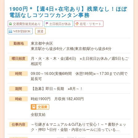
1900円＊【週4日×在宅あり】残業なし！ほぼ
電話なしコツコツカンタン事務
交通費別途支給あり
土日祝日が休み
在宅・リモート
WEB登録OK
派遣
東京都中央区
勤務地
東京駅から徒歩6分／京橋(東京都)駅から徒歩4分
月・火・水・木・金(週4日) ※土日祝日お休み／週5日もご
曜日頻度
相談可
09:00～16:00(実働6時間 休憩1時間)※～17:30までの間で
時間
延長可
【急募】即日～長期 ※8月～！
期間
時給1900円 月収例 182,400円
時給
交通費
全額支給
～引継ぎ＆マニュアル＆OJTありで安心！～＊書類チェッ
仕事内容
ク・押印┗日付・金額・内容がルールに沿っている…