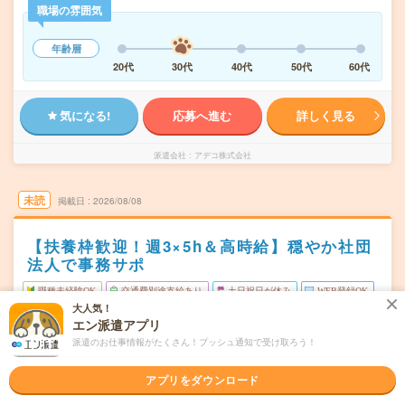
職場の雰囲気
年齢層
20代
30代
40代
50代
60代
気になる!
応募へ進む
詳しく見る
派遣会社
アデコ株式会社
未読
掲載日
2026/08/08
【扶養枠歓迎！週3×5h＆高時給】穏やか社団
法人で事務サポ
職種未経験OK
交通費別途支給あり
土日祝日が休み
WEB登録OK
大人気！
派遣
エン派遣アプリ
派遣のお仕事情報がたくさん！プッシュ通知で受け取ろう！
東京都中央区
勤務地
新富町(東京都)駅から徒歩1分／築地駅から徒歩7分／銀座
一丁目駅から徒歩7分
アプリをダウンロード