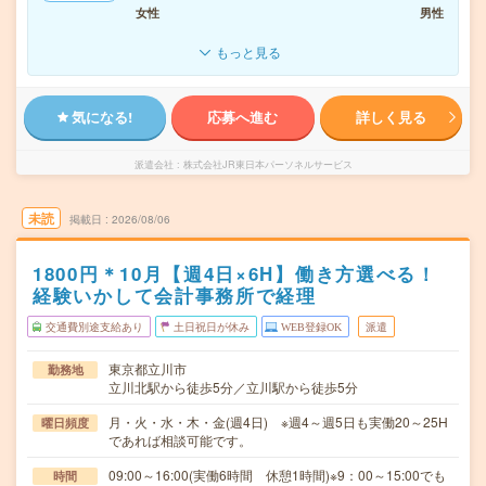
女性
男性
もっと見る
気になる!
応募へ進む
詳しく見る
派遣会社
株式会社JR東日本パーソネルサービス
未読
掲載日
2026/08/06
1800円＊10月【週4日×6H】働き方選べる！
経験いかして会計事務所で経理
交通費別途支給あり
土日祝日が休み
WEB登録OK
派遣
東京都立川市
勤務地
立川北駅から徒歩5分／立川駅から徒歩5分
月・火・水・木・金(週4日) ※週4～週5日も実働20～25H
曜日頻度
であれば相談可能です。
09:00～16:00(実働6時間 休憩1時間)※9：00～15:00でも
時間