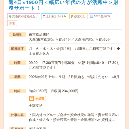
週4日×1950円＜幅広い年代の方が活躍中＞財
務サポート！
交通費別途支給あり
土日祝日が休み
残業なし
WEB登録OK
派遣
東京都品川区
勤務地
大森(東京都)駅から徒歩4分／大森海岸駅から徒歩5分
月・火・水・木・金(週4日) ※週5日もご相談可能です！◆
曜日頻度
土日祝お休み
09:00～17:30(実働7時間30分 休憩1時間)※8:40～17:30も
時間
ご相談可能です！
2026年09月上旬～長期 8月開始もご相談ください ※9月
期間
～！
時給1950円 月収例 234,000円
時給
交通費
全額支給
＊国内外のグループ会社の資金状況の確認＊資金繰り表の
仕事内容
作成＊借入金・預金残高の管理＊金融機関への資料提…
英語力不要
応募資格