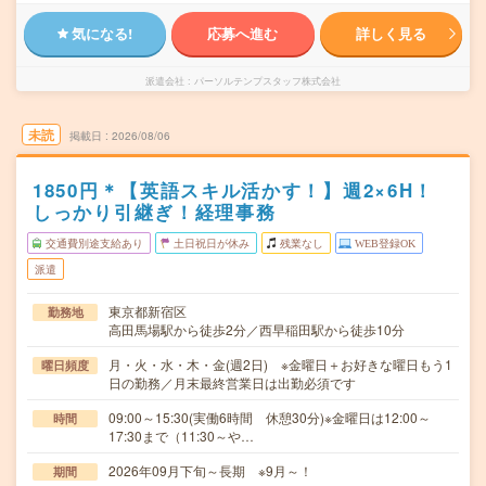
気になる!
応募へ進む
詳しく見る
派遣会社
パーソルテンプスタッフ株式会社
未読
掲載日
2026/08/06
1850円＊【英語スキル活かす！】週2×6H！
しっかり引継ぎ！経理事務
交通費別途支給あり
土日祝日が休み
残業なし
WEB登録OK
派遣
東京都新宿区
勤務地
高田馬場駅から徒歩2分／西早稲田駅から徒歩10分
月・火・水・木・金(週2日) ※金曜日＋お好きな曜日もう1
曜日頻度
日の勤務／月末最終営業日は出勤必須です
09:00～15:30(実働6時間 休憩30分)※金曜日は12:00～
時間
17:30まで（11:30～や…
2026年09月下旬～長期 ※9月～！
期間