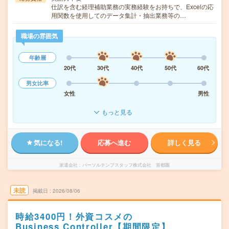
仕訳を含む経理補助業務の実務経験をお持ちで、Excelの応
用関数を使用してのデータ集計・抽出業務等の…
職場の雰囲気
年齢層
20代
30代
40代
50代
60代
男女比率
女性
男性
もっと見る
気になる!
応募へ進む
詳しく見る
派遣会社
パーソルテンプスタッフ株式会社 首都圏
未読
掲載日
2026/08/06
時給3400円！外資コスメの
Business Controller【期間限定】