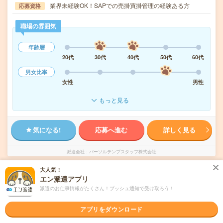
業界未経験OK！SAPでの売掛買掛管理の経験ある方
応募資格
職場の雰囲気
年齢層
20代
30代
40代
50代
60代
男女比率
女性
男性
もっと見る
気になる!
応募へ進む
詳しく見る
派遣会社
パーソルテンプスタッフ株式会社
大人気！
未読
掲載日
2026/08/06
エン派遣アプリ
派遣のお仕事情報がたくさん！プッシュ通知で受け取ろう！
2000円＊月収31万！＜子会社の日次～月次＞
アプリをダウンロード
経験活かしてスキルUP