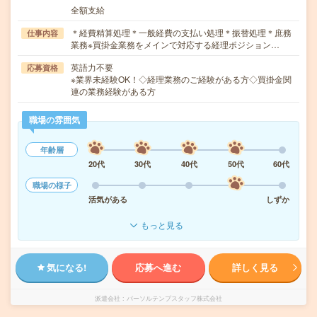
全額支給
＊経費精算処理＊一般経費の支払い処理＊振替処理＊庶務
仕事内容
業務※買掛金業務をメインで対応する経理ポジション…
英語力不要
応募資格
※業界未経験OK！◇経理業務のご経験がある方◇買掛金関
連の業務経験がある方
職場の雰囲気
年齢層
20代
30代
40代
50代
60代
職場の様子
活気がある
しずか
もっと見る
気になる!
応募へ進む
詳しく見る
派遣会社
パーソルテンプスタッフ株式会社