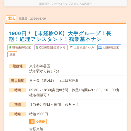
派遣会社
パーソルテンプスタッフ株式会社
未読
掲載日
2026/08/06
1900円＊【未経験OK】大手グループ！長
期！経理アシスタント！残業基本ナシ
職種未経験OK
交通費別途支給あり
土日祝日が休み
WEB登録OK
派遣
東京都渋谷区
勤務地
渋谷駅から徒歩7分
月～金（週5日） ※土日祝休み
曜日頻度
09:30～18:30(実働8時間 休憩1時間)※9：30／10：00出
時間
社も相談可！
【急募】即日～長期 ※8月～！
期間
時給1900円
時給
交通費
全額支給