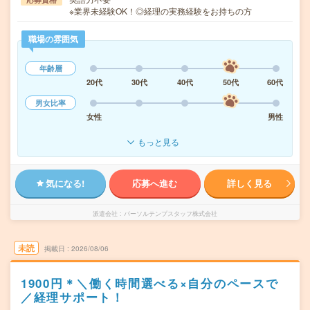
※業界未経験OK！◎経理の実務経験をお持ちの方
職場の雰囲気
年齢層
20代
30代
40代
50代
60代
男女比率
女性
男性
もっと見る
気になる!
応募へ進む
詳しく見る
派遣会社
パーソルテンプスタッフ株式会社
未読
掲載日
2026/08/06
1900円＊＼働く時間選べる×自分のペースで
／経理サポート！