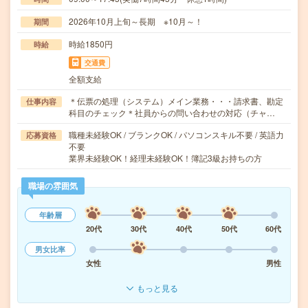
2026年10月上旬～長期 ※10月～！
期間
時給1850円
時給
交通費
全額支給
＊伝票の処理（システム）メイン業務・・・請求書、勘定
仕事内容
科目のチェック＊社員からの問い合わせの対応（チャ…
職種未経験OK / ブランクOK / パソコンスキル不要 / 英語力
応募資格
不要
業界未経験OK！経理未経験OK！簿記3級お持ちの方
職場の雰囲気
年齢層
20代
30代
40代
50代
60代
男女比率
女性
男性
もっと見る