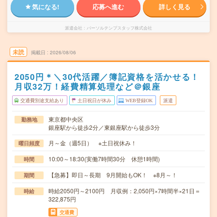
気になる!
応募へ進む
詳しく見る
派遣会社
パーソルテンプスタッフ株式会社
未読
掲載日
2026/08/06
2050円＊＼30代活躍／簿記資格を活かせる！
月収32万！経費精算処理など＠銀座
交通費別途支給あり
土日祝日が休み
WEB登録OK
派遣
東京都中央区
勤務地
銀座駅から徒歩2分／東銀座駅から徒歩3分
月～金（週5日） ※土日祝休み！
曜日頻度
10:00～18:30(実働7時間30分 休憩1時間)
時間
【急募】即日～長期 9月開始もOK！ ※8月～！
期間
時給2050円～2100円 月収例：2,050円×7時間半×21日＝
時給
322,875円
交通費