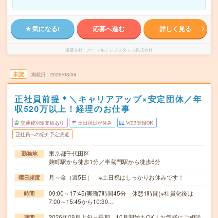
気になる!
応募へ進む
詳しく見る
派遣会社
パーソルテンプスタッフ株式会社
未読
掲載日
2026/08/06
正社員前提＊＼キャリアアップ×安定団体／年
収520万以上！経理のお仕事
交通費別途支給あり
土日祝日が休み
WEB登録OK
正社員への紹介予定派遣
東京都千代田区
勤務地
麹町駅から徒歩1分／半蔵門駅から徒歩6分
月～金（週5日） ※土日祝はしっかりお休みです！
曜日頻度
09:00～17:45(実働7時間45分 休憩1時間)※社員化後は
時間
7:00～15:45から10:30…
2026年09月上旬～長期 10月開始もOK！お気軽にご相談
期間