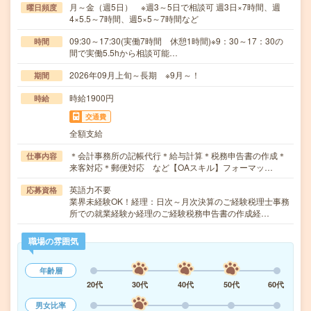
月～金（週5日） ※週3～5日で相談可 週3日×7時間、週
曜日頻度
4×5.5～7時間、週5×5～7時間など
09:30～17:30(実働7時間 休憩1時間)※9：30～17：30の
時間
間で実働5.5hから相談可能…
2026年09月上旬～長期 ※9月～！
期間
時給1900円
時給
交通費
全額支給
＊会計事務所の記帳代行＊給与計算＊税務申告書の作成＊
仕事内容
来客対応＊郵便対応 など【OAスキル】フォーマッ…
英語力不要
応募資格
業界未経験OK！経理：日次～月次決算のご経験税理士事務
所での就業経験か経理のご経験税務申告書の作成経…
職場の雰囲気
年齢層
20代
30代
40代
50代
60代
男女比率