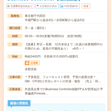
交通費別途支給あり
土日祝日が休み
WEB登録OK
派遣
東京都千代田区
勤務地
半蔵門駅から徒歩3分／永田町駅から徒歩5分
月～金（週5日）
曜日頻度
09:30～18:00(実働7時間30分 休憩1時間)
時間
【急募】即日～長期 12月末頃まで（社員の休業期間中の
期間
代替のため、延長の可能性あり） ※8月～！
時給3400円 月収例 510,000円+残業代
時給
交通費
全額支給
＊予算策定、フォーキャスト管理、予実の差異分析＊
仕事内容
GM・CFO向け月次レポートの作成・報告 （売上・利…
外資系企業でのBusiness Controller経験FP＆A/管理会計/予
応募資格
算編成/Forecas…
職場の雰囲気