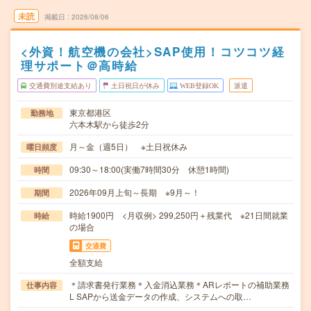
未読
掲載日
2026/08/06
<外資！航空機の会社>SAP使用！コツコツ経
理サポート＠高時給
交通費別途支給あり
土日祝日が休み
WEB登録OK
派遣
東京都港区
勤務地
六本木駅から徒歩2分
月～金（週5日） ※土日祝休み
曜日頻度
09:30～18:00(実働7時間30分 休憩1時間)
時間
2026年09月上旬～長期 ※9月～！
期間
時給1900円 <月収例> 299,250円＋残業代 ※21日間就業
時給
の場合
交通費
全額支給
＊請求書発行業務＊入金消込業務＊ARレポートの補助業務
仕事内容
L SAPから送金データの作成、システムへの取…