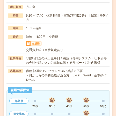
月～金
曜日頻度
9:20～17:40 休憩1時間（実働7時間20分）【残業】0-5h/
時間
月
10/1～長期
期間
時給 1800円＋交通費
時給
交通費
交通費支給（当社規定あり）
〇銀行口座の入出金を日々確認（専用システム）〇取引毎
仕事内容
の会計仕訳の入力〇出納に関するサポート〇社内関係…
職種未経験OK / ブランクOK / 英語力不要
応募資格
・何かしらの事務経験がある方・Excel、Word＝基本操作
レベル
職場の雰囲気
年齢層
20代
30代
40代
50代
60代
男女比率