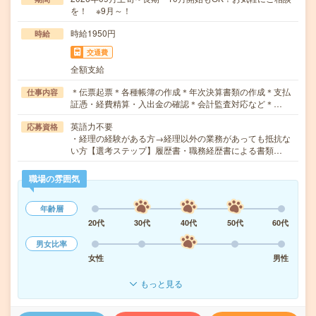
を！ ※9月～！
時給1950円
時給
交通費
全額支給
＊伝票起票＊各種帳簿の作成＊年次決算書類の作成＊支払
仕事内容
証憑・経費精算・入出金の確認＊会計監査対応など＊…
英語力不要
応募資格
・経理の経験がある方→経理以外の業務があっても抵抗な
い方【選考ステップ】履歴書・職務経歴書による書類…
職場の雰囲気
年齢層
20代
30代
40代
50代
60代
男女比率
女性
男性
もっと見る