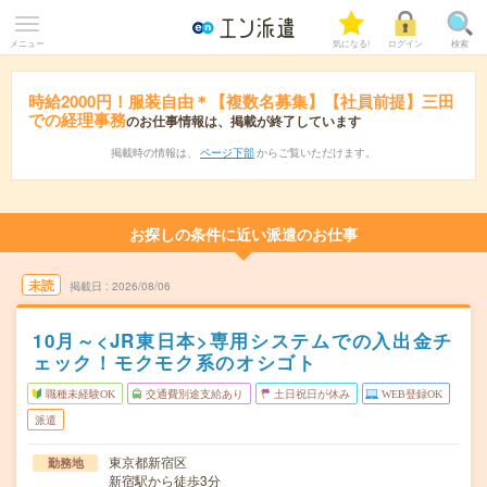
メニュー
気になる!
ログイン
検索
時給2000円！服装自由＊【複数名募集】【社員前提】三田
での経理事務
のお仕事情報は、掲載が終了しています
掲載時の情報は、
ページ下部
からご覧いただけます。
お探しの条件に近い派遣のお仕事
未読
掲載日
2026/08/06
10月～<JR東日本>専用システムでの入出金チ
ェック！モクモク系のオシゴト
職種未経験OK
交通費別途支給あり
土日祝日が休み
WEB登録OK
派遣
東京都新宿区
勤務地
新宿駅から徒歩3分