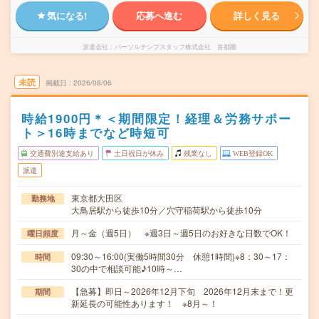
気になる!
応募へ進む
詳しく見る
派遣会社
パーソルテンプスタッフ株式会社 首都圏
未読
掲載日
2026/08/06
時給1900円＊＜期間限定！経理＆労務サポー
ト＞16時までなど時短可
交通費別途支給あり
土日祝日が休み
残業なし
WEB登録OK
派遣
東京都大田区
勤務地
大鳥居駅から徒歩10分／穴守稲荷駅から徒歩10分
月～金（週5日） ※週3日～週5日のお好きな日数でOK！
曜日頻度
09:30～16:00(実働5時間30分 休憩1時間)※8：30～17：
時間
30の中で相談可能♪10時～…
【急募】即日～2026年12月下旬 2026年12月末まで！更
期間
新延長の可能性あります！ ※8月～！