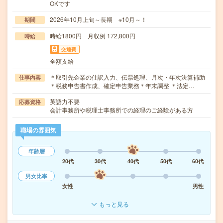
OKです
2026年10月上旬～長期 ※10月～！
期間
時給1800円 月収例 172,800円
時給
交通費
全額支給
＊取引先企業の仕訳入力、伝票処理、月次・年次決算補助
仕事内容
＊税務申告書作成、確定申告業務＊年末調整 ＊法定…
英語力不要
応募資格
会計事務所や税理士事務所での経理のご経験がある方
職場の雰囲気
年齢層
20代
30代
40代
50代
60代
男女比率
女性
男性
もっと見る