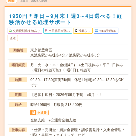
未読
掲載日
2026/08/06
1950円＊即日～9月末！週3～4日選べる！経
験活かせる経理サポート
交通費別途支給あり
土日祝日が休み
残業なし
WEB登録OK
派遣
東京都豊島区
勤務地
東池袋駅から徒歩4分／池袋駅から徒歩5分
月・火・水・木・金(週4日) ※土日祝休み＋平日1日休み
曜日頻度
（曜日の相談可能）◇週3日も相談可
09:30～17:30(実働7時間 休憩1時間)※9:30～18:30もOK
時間
です
【急募】即日～2026年09月下旬 ※8月～！
期間
時給1950円 月収例 218,400円
時給
交通費
全額支給 ※交通費全額支給！
＊仕訳＊売掛金・買掛金管理＊請求書発行＊入出金管理＊
仕事内容
消込＊書類のファイリング など