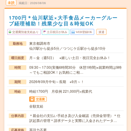
未読
掲載日
2026/08/06
1700円＊仙川駅近×大手食品メーカーグルー
プ経理補助！残業少な目＆時短OK
交通費別途支給あり
土日祝日が休み
WEB登録OK
派遣
東京都調布市
勤務地
仙川駅から徒歩5分／つつじケ丘駅から徒歩10分
月～金（週5日） ※嬉しい土日・祝日完全お休み！
曜日頻度
09:30～17:00(実働6時間30分 休憩1時間)※就業時間は9時
時間
～でもご相談OK！お気軽にご相…
2026年09月中旬～長期 ※9月～！
期間
時給1700円 月収例 221,000円+残業代
時給
交通費
全額支給
＊親会社の支払い手続き及び入金確認（売掛金管理）＊仕
仕事内容
訳起票の管理＊請求データと実際に入金されたデータ…
英語力不要
応募資格