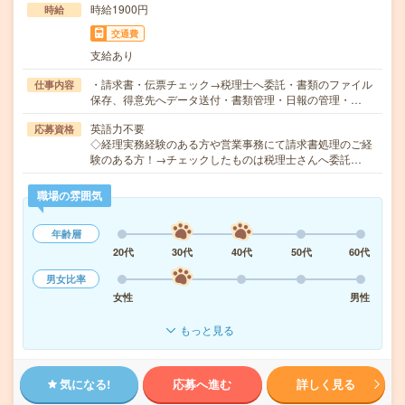
時給1900円
時給
交通費
支給あり
・請求書・伝票チェック→税理士へ委託・書類のファイル
仕事内容
保存、得意先へデータ送付・書類管理・日報の管理・…
英語力不要
応募資格
◇経理実務経験のある方や営業事務にて請求書処理のご経
験のある方！→チェックしたものは税理士さんへ委託…
職場の雰囲気
年齢層
20代
30代
40代
50代
60代
男女比率
女性
男性
もっと見る
気になる!
応募へ進む
詳しく見る