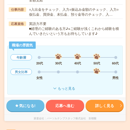
○入出金をチェック、入力○振込み金額のチェック、入力○
仕事内容
仮払金、買掛金、未払金、預り金等のチェック、入…
英語力不要
応募資格
■経理のご経験のある方♪※ご経験が浅くこれから経験を積
んでいきたいという方もお待ちしています♪
職場の雰囲気
年齢層
20代
30代
40代
50代
60代
男女比率
女性
男性
もっと見る
気になる!
応募へ進む
詳しく見る
派遣会社
パーソルテンプスタッフ株式会社 首都圏