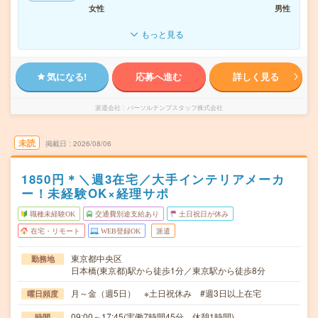
女性
男性
もっと見る
気になる!
応募へ進む
詳しく見る
派遣会社
パーソルテンプスタッフ株式会社
未読
掲載日
2026/08/06
1850円＊＼週3在宅／大手インテリアメーカ
ー！未経験OK×経理サポ
職種未経験OK
交通費別途支給あり
土日祝日が休み
在宅・リモート
WEB登録OK
派遣
東京都中央区
勤務地
日本橋(東京都)駅から徒歩1分／東京駅から徒歩8分
月～金（週5日） ※土日祝休み #週3日以上在宅
曜日頻度
09:00～17:45(実働7時間45分 休憩1時間)
時間