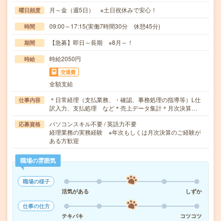
月～金（週5日） ※土日祝休みで安心！
曜日頻度
09:00～17:15(実働7時間30分 休憩45分)
時間
【急募】即日～長期 ※8月～！
期間
時給2050円
時給
交通費
全額支給
＊日常経理（支払業務、・確認、事務処理の指導等）L仕
仕事内容
訳入力、支払処理 など＊売上データ集計＊月次決算…
パソコンスキル不要 / 英語力不要
応募資格
経理業務の実務経験 ※年次もしくは月次決算のご経験が
ある方歓迎
職場の雰囲気
職場の様子
活気がある
しずか
仕事の仕方
テキパキ
コツコツ