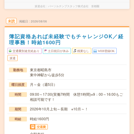
派遣会社
パーソルテンプスタッフ株式会社 首都圏
未読
掲載日
2026/08/06
簿記資格あれば未経験でもチャレンジOK／経
理事務！時給1600円
交通費別途支給あり
土日祝日が休み
残業なし
WEB登録OK
派遣
東京都昭島市
勤務地
東中神駅から徒歩5分
月～金（週5日）
曜日頻度
09:00～17:00(実働7時間 休憩1時間)※9：00～16:00もご
時間
相談可能です！
2026年10月上旬～長期 ※10月～！
期間
時給1600円
時給
交通費
全額支給