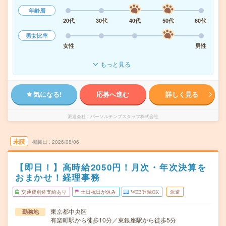
年齢層
20代
30代
40代
50代
60代
男女比率
女性
男性
もっと見る
気になる!
応募へ進む
詳しく見る
派遣会社
パーソルテンプスタッフ株式会社
未読
掲載日
2026/08/06
【即日！】高時給2050円！月次・年次決算を
おまかせ！経理事務
交通費別途支給あり
土日祝日が休み
WEB登録OK
派遣
東京都中央区
勤務地
有楽町駅から徒歩10分／東銀座駅から徒歩5分