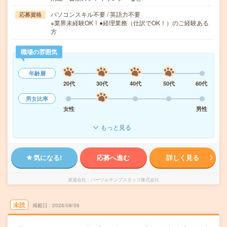
パソコンスキル不要 / 英語力不要
応募資格
※業界未経験OK！●経理業務（仕訳でOK！）のご経験ある
方
職場の雰囲気
年齢層
20代
30代
40代
50代
60代
男女比率
女性
男性
もっと見る
気になる!
応募へ進む
詳しく見る
派遣会社
パーソルテンプスタッフ株式会社
未読
掲載日
2026/08/06