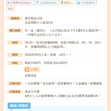
交通費別途支給あり
土日祝日が休み
残業なし
WEB登録OK
派遣
東京都品川区
勤務地
五反田駅から徒歩2分
月～金（週5日） ※土日祝お休みです♪週4日も相談OK！
曜日頻度
（月曜日は出社になります）
09:30～18:30(実働8時間 休憩1時間)※9：30～18：30の
時間
中、実働5時間以上で相談OK…
2026年09月上旬～長期 ※9月～！
期間
時給1900円 月収例 304,000円
時給
交通費
全額支給
＊仕訳業務＊支払処理＊請求書発行＊入金確認＊経費精算
仕事内容
英語力不要
応募資格
●何かしらの経理事務のご経験のある方●業界未経験OK！
職場の雰囲気