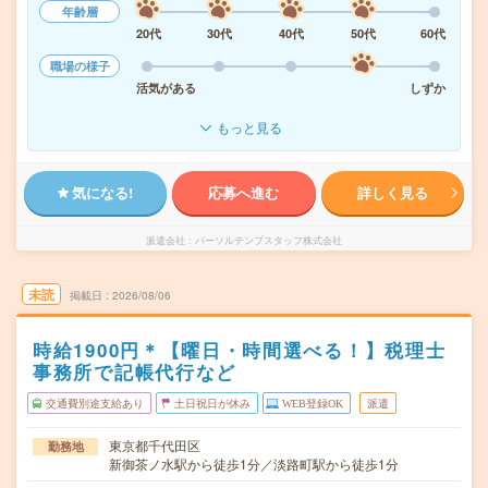
年齢層
20代
30代
40代
50代
60代
職場の様子
活気がある
しずか
もっと見る
気になる!
応募へ進む
詳しく見る
派遣会社
パーソルテンプスタッフ株式会社
未読
掲載日
2026/08/06
時給1900円＊【曜日・時間選べる！】税理士
事務所で記帳代行など
交通費別途支給あり
土日祝日が休み
WEB登録OK
派遣
東京都千代田区
勤務地
新御茶ノ水駅から徒歩1分／淡路町駅から徒歩1分