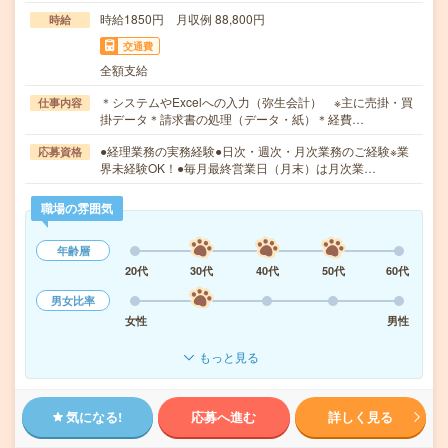
時給1850円 月収例 88,800円
時給
交通費
全額支給
＊システムやExcelへの入力（弥生会計） ※主に売掛・買
仕事内容
掛データ＊請求書の処理（データ・紙）＊経費…
●経理業務の実務経験●日次・週次・月次業務のご経験※業
応募資格
界未経験OK！●毎月最終営業日（月末）は月次業…
職場の雰囲気
年齢層
20代
30代
40代
50代
60代
男女比率
女性
男性
もっと見る
気になる!
応募へ進む
詳しく見る