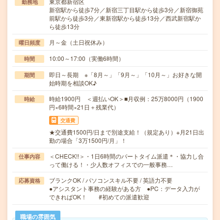
東京都新宿区
勤務地
新宿駅から徒歩7分／新宿三丁目駅から徒歩3分／新宿御苑
前駅から徒歩3分／東新宿駅から徒歩13分／西武新宿駅か
ら徒歩13分
月～金（土日祝休み）
曜日頻度
10:00～17:00（実働6時間）
時間
即日～長期 ※「8月～」「9月～」「10月～」お好きな開
期間
始時期を相談OK♪
時給1900円 ＜週払いOK＞■月収例：25万8000円（1900
時給
円×6時間×21日＋残業代）
交通費
★交通費1500円/日まで別途支給！（規定あり）※月21日出
勤の場合「3万1500円/月」！
＜CHECK!!＞・1日6時間のパートタイム派遣＊・協力し合
仕事内容
って働ける！・少人数オフィスでの一般事務…
ブランクOK / パソコンスキル不要 / 英語力不要
応募資格
●アシスタント事務の経験がある方 ●PC：データ入力が
できればOK！ #初めての派遣歓迎
職場の雰囲気