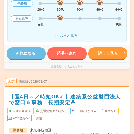
年齢層
20代
30代
40代
50代
60代
男女比率
女性
男性
もっと見る
気になる!
応募へ進む
詳しく見る
派遣会社
株式会社セリオ
未読
掲載日
2026/08/07
【週4日～／時短OK☄】建築系公益財団法人
で窓口＆事務｜長期安定☘︎
職種未経験OK
交通費別途支給あり
土日祝日が休み
残業なし
WEB登録OK
派遣
東京都新宿区
勤務地