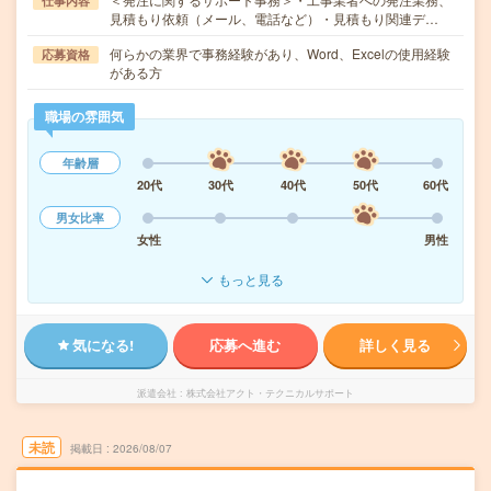
仕事内容
見積もり依頼（メール、電話など）・見積もり関連デ…
何らかの業界で事務経験があり、Word、Excelの使用経験
応募資格
がある方
職場の雰囲気
年齢層
20代
30代
40代
50代
60代
男女比率
女性
男性
もっと見る
気になる!
応募へ進む
詳しく見る
派遣会社
株式会社アクト・テクニカルサポート
未読
掲載日
2026/08/07