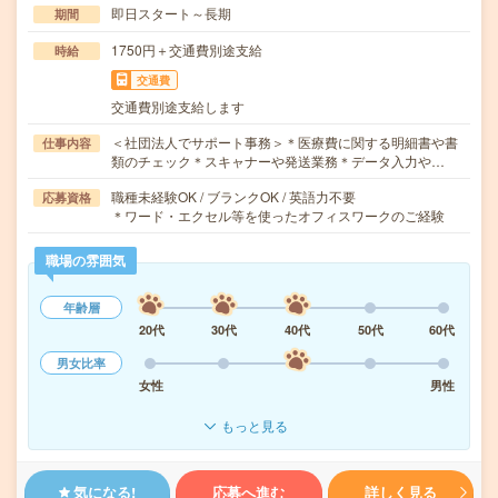
即日スタート～長期
期間
1750円＋交通費別途支給
時給
交通費
交通費別途支給します
＜社団法人でサポート事務＞＊医療費に関する明細書や書
仕事内容
類のチェック＊スキャナーや発送業務＊データ入力や…
職種未経験OK / ブランクOK / 英語力不要
応募資格
＊ワード・エクセル等を使ったオフィスワークのご経験
職場の雰囲気
年齢層
20代
30代
40代
50代
60代
男女比率
女性
男性
もっと見る
気になる!
応募へ進む
詳しく見る