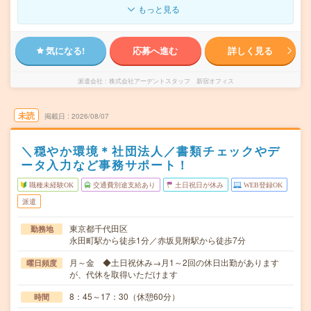
もっと見る
気になる!
応募へ進む
詳しく見る
派遣会社
株式会社アーデントスタッフ 新宿オフィス
未読
掲載日
2026/08/07
＼穏やか環境＊社団法人／書類チェックやデ
ータ入力など事務サポート！
職種未経験OK
交通費別途支給あり
土日祝日が休み
WEB登録OK
派遣
東京都千代田区
勤務地
永田町駅から徒歩1分／赤坂見附駅から徒歩7分
月～金 ◆土日祝休み→月1～2回の休日出勤があります
曜日頻度
が、代休を取得いただけます
8：45～17：30（休憩60分）
時間