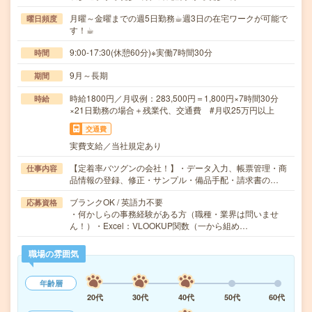
月曜～金曜までの週5日勤務☕︎週3日の在宅ワークが可能で
曜日頻度
す！☕︎
9:00-17:30(休憩60分)※実働7時間30分
時間
9月～長期
期間
時給1800円／月収例：283,500円＝1,800円×7時間30分
時給
×21日勤務の場合＋残業代、交通費 #月収25万円以上
交通費
実費支給／当社規定あり
【定着率バツグンの会社！】・データ入力、帳票管理・商
仕事内容
品情報の登録、修正・サンプル・備品手配・請求書の…
ブランクOK / 英語力不要
応募資格
・何かしらの事務経験がある方（職種・業界は問いませ
ん！）・Excel：VLOOKUP関数（一から組め…
職場の雰囲気
年齢層
20代
30代
40代
50代
60代