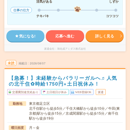
活気がある
しずか
仕事の仕方
テキパキ
コツコツ
気になる!
応募へ進む
詳しく見る
派遣会社
旭化成アミダス株式会社
未読
掲載日
2026/08/07
【急募！】未経験からパラリーガルへ♬人気
の北千住✿時給1750円×土日祝休み！
交通費別途支給あり
土日祝日が休み
WEB登録OK
派遣
東京都足立区
勤務地
北千住駅から徒歩5分／千住大橋駅から徒歩10分／牛田(東
京都)駅から徒歩15分／京成関屋駅から徒歩15分／南千住
駅から徒歩19分
月～金
曜日頻度