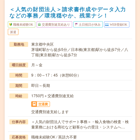
＜人気の財団法人＞請求書作成やデータ入力
などの事務／環境穏やか、残業ナシ！
職種未経験OK
交通費別途支給あり
土日祝日が休み
WEB登録OK
派遣
東京都中央区
勤務地
茅場町駅から徒歩5分／日本橋(東京都)駅から徒歩7分／八
丁堀(東京都)駅から徒歩7分
月～金
曜日頻度
9：00～17：45（休憩60分）
時間
即日～長期
期間
1750円＋交通費別途支給
時給
交通費
交通費別途支給します
＜人気の財団法人でサポート事務＞・輸入食物の検査・検
仕事内容
量業務における商社など顧客からの受注・システムへ…
職種未経験OK / 英語力不要
応募資格