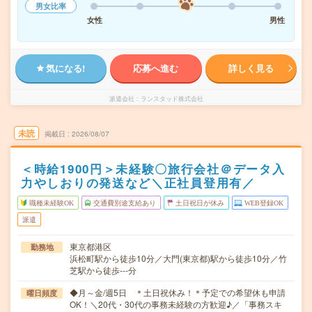
男女比率
女性
男性
気になる!
応募へ進む
詳しく見る
派遣会社
ランスタッド株式会社
未読
掲載日
2026/08/07
＜時給1900円＞未経験〇旅行会社＠データ入
力やしおりの発送など＼正社員登用有／
職種未経験OK
交通費別途支給あり
土日祝日が休み
WEB登録OK
派遣
東京都港区
勤務地
浜松町駅から徒歩10分／大門(東京都)駅から徒歩10分／竹
芝駅から徒歩---分
◆月～金/週5日 ＊土日祝休み！＊予定での希望休も申請
曜日頻度
OK！＼20代・30代の事務未経験の方歓迎♪／「事務スキ