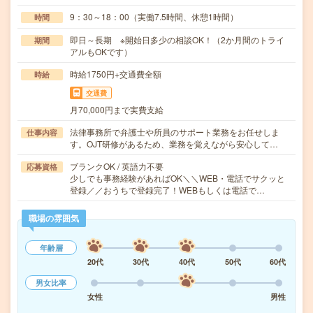
9：30～18：00（実働7.5時間、休憩1時間）
時間
即日～長期 ※開始日多少の相談OK！（2か月間のトライ
期間
アルもOKです）
時給1750円+交通費全額
時給
交通費
月70,000円まで実費支給
法律事務所で弁護士や所員のサポート業務をお任せしま
仕事内容
す。OJT研修があるため、業務を覚えながら安心して…
ブランクOK / 英語力不要
応募資格
少しでも事務経験があればOK＼＼WEB・電話でサクッと
登録／／おうちで登録完了！WEBもしくは電話で…
職場の雰囲気
年齢層
20代
30代
40代
50代
60代
男女比率
女性
男性