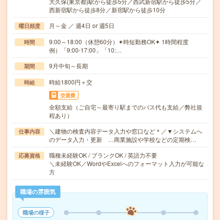
大久保(東京都)駅から徒歩5分／西武新宿駅から徒歩5分／
西新宿駅から徒歩8分／新宿駅から徒歩10分
月～金 ／ 週4日 or 週5日
曜日頻度
9:00～18:00（休憩60分）✦時短勤務OK✦ 1時間程度
時間
例）「9:00-17:00」「10:…
9月中旬～長期
期間
時給1800円＋交
時給
交通費
全額支給（ご自宅～最寄り駅までのバス代も支給／弊社規
程あり）
＼建物の検査内容データ入力や窓口など＊／▼システムへ
仕事内容
のデータ入力・更新 …商業施設や学校などの定期検…
職種未経験OK / ブランクOK / 英語力不要
応募資格
＼未経験OK／WordやExcelへのフォーマット入力が可能な
方
職場の雰囲気
職場の様子