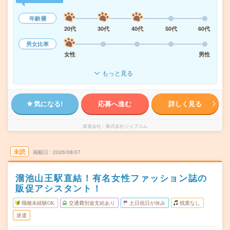
年齢層
20代
30代
40代
50代
60代
男女比率
女性
男性
もっと見る
気になる!
応募へ進む
詳しく見る
派遣会社
株式会社ジョブコム
未読
掲載日
2026/08/07
溜池山王駅直結！有名女性ファッション誌の
販促アシスタント！
職種未経験OK
交通費別途支給あり
土日祝日が休み
残業なし
派遣