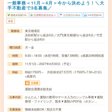
一般事務＜11月～4月＞今から決めよう！＼大
手不動産で3名募集／
職種未経験OK
交通費別途支給あり
土日祝日が休み
WEB登録OK
派遣
東京都港区
勤務地
浜松町駅から徒歩5分／大門(東京都)駅から徒歩5分／竹芝
駅から徒歩6分
月～金
曜日頻度
9:30～18:00（休憩1時間、実働7.5時間）※残業20時間程度
時間
11月1日～2027年4月30日（予定）
期間
時給1750円～ 月収例:約27.5万円（1750円×7.5h×21日）
時給
+残業代
交通費
通勤交通費全額支給
かんたん！書類の整理やデータ入力のシンプル事務▼書類
仕事内容
整理・ファイリング、製本▼書類のPDF化（ボタン…
職種未経験OK / 英語力不要
応募資格