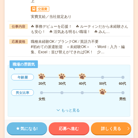
上
交通費
実費支給／当社規定あり
☘ 事務デビューを応援！ ☘ ルーティンだから未経験さん
仕事内容
も安心！ ☘ 活気ある明るい職場！ ☘ みん…
職種未経験OK / ブランクOK / 英語力不要
応募資格
#初めての派遣歓迎 ＜未経験OK＞ ・Word：入力・編
集、Excel：並び替えができればOK！ 少…
職場の雰囲気
年齢層
20代
30代
40代
50代
60代
男女比率
女性
男性
もっと見る
気になる!
応募へ進む
詳しく見る