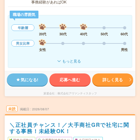
事務経験があればOK
職場の雰囲気
年齢層
20代
30代
40代
50代
60代
男女比率
女性
男性
もっと見る
気になる!
応募へ進む
詳しく見る
派遣会社
株式会社アヴァンティスタッフ
未読
掲載日
2026/08/07
＼正社員チャンス！／大手商社GRで社宅に関
する事務！未経験OK！