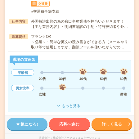
交通費
※交通費全額支給
外国特許出願の為の窓口事務業務を担当いただきます！
仕事内容
【主な業務内容】・明細書翻訳の手配・特許技術者や外…
ブランクOK
応募資格
～必須～・簡単な英文の読み書きができる方（メールやり
取り等で使用しますが、翻訳ツールを使いながらでの…
職場の雰囲気
年齢層
20代
30代
40代
50代
60代
男女比率
女性
男性
もっと見る
気になる!
応募へ進む
詳しく見る
派遣会社
株式会社アークコミュニケーションズ