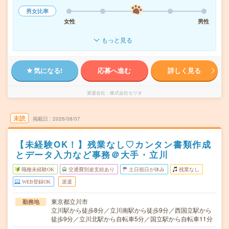
男女比率
女性
男性
もっと見る
気になる!
応募へ進む
詳しく見る
派遣会社
株式会社セリオ
未読
掲載日
2026/08/07
【未経験OK！】残業なし♡カンタン書類作成
とデータ入力など事務＠大手・立川
職種未経験OK
交通費別途支給あり
土日祝日が休み
残業なし
WEB登録OK
派遣
東京都立川市
勤務地
立川駅から徒歩8分／立川南駅から徒歩9分／西国立駅から
徒歩9分／立川北駅から自転車5分／国立駅から自転車11分