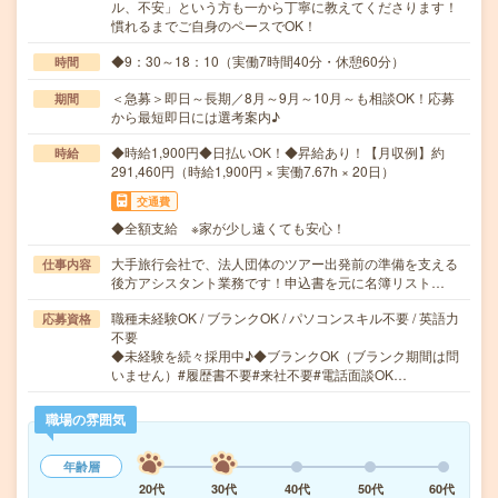
ル、不安」という方も一から丁寧に教えてくださります！
慣れるまでご自身のペースでOK！
◆9：30～18：10（実働7時間40分・休憩60分）
時間
＜急募＞即日～長期／8月～9月～10月～も相談OK！応募
期間
から最短即日には選考案内♪
◆時給1,900円◆日払いOK！◆昇給あり！【月収例】約
時給
291,460円（時給1,900円 × 実働7.67h × 20日）
交通費
◆全額支給 ※家が少し遠くても安心！
大手旅行会社で、法人団体のツアー出発前の準備を支える
仕事内容
後方アシスタント業務です！申込書を元に名簿リスト…
職種未経験OK / ブランクOK / パソコンスキル不要 / 英語力
応募資格
不要
◆未経験を続々採用中♪◆ブランクOK（ブランク期間は問
いません）#履歴書不要#来社不要#電話面談OK…
職場の雰囲気
年齢層
20代
30代
40代
50代
60代