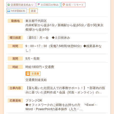
交通費別途支給あり
土日祝日が休み
在宅・リモート
WEB登録OK
派遣
東京都千代田区
勤務地
内幸町駅から徒歩1分／新橋駅から徒歩5分／霞ケ関(東京
都)駅から徒歩5分
〔週5日〕月～金 ◆土日祝休み
曜日頻度
9：00～17：30（実働7.5時間/休憩60分）◆残業基本な
時間
し！
9月～長期
期間
時給1800円＋交通費
時給
交通費
交通費別途支給
【落ち着いた社団法人での事務サポート！】＊部署内の指
仕事内容
示に基づいた資料作成＊会議（対面・オンライン）の…
ブランクOK
応募資格
◆オフィスワークのご経験をお持ちの方 ┗Excel・
Word・PowerPointの基本操作（入力・…