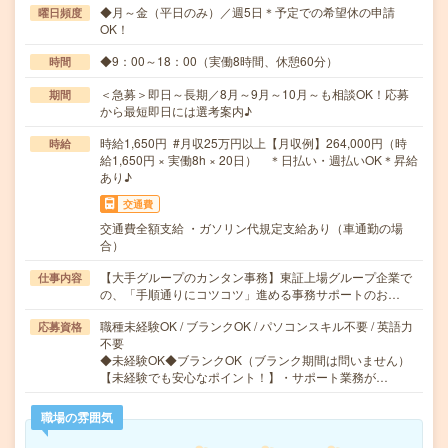
◆月～金（平日のみ）／週5日＊予定での希望休の申請
曜日頻度
OK！
◆9：00～18：00（実働8時間、休憩60分）
時間
＜急募＞即日～長期／8月～9月～10月～も相談OK！応募
期間
から最短即日には選考案内♪
時給1,650円 #月収25万円以上【月収例】264,000円（時
時給
給1,650円 × 実働8h × 20日） ＊日払い・週払いOK＊昇給
あり♪
交通費
交通費全額支給 ・ガソリン代規定支給あり（車通勤の場
合）
【大手グループのカンタン事務】東証上場グループ企業で
仕事内容
の、「手順通りにコツコツ」進める事務サポートのお…
職種未経験OK / ブランクOK / パソコンスキル不要 / 英語力
応募資格
不要
◆未経験OK◆ブランクOK（ブランク期間は問いません）
【未経験でも安心なポイント！】・サポート業務が…
職場の雰囲気