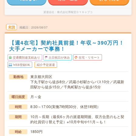
派遣会社
株式会社博報堂ＤＹキャプコ
未読
掲載日
2026/08/07
【週4在宅】契約社員前提！年収～390万円！
大手メーカーで事務！
交通費別途支給あり
土日祝日が休み
在宅・リモート
WEB登録OK
紹介予定派遣
東京都大田区
勤務地
下丸子駅から徒歩8分／武蔵小杉駅からバス10分／武蔵新
田駅から徒歩15分／千鳥町駅から徒歩15分
月～金
曜日頻度
8:30～17:00(実働7時間30分、休憩1時間）
時間
10月～長期（最長6ヶ月の派遣期間後、双方合意のもと契
期間
約社員切り替え予定）※10月中旬や11月～も！
1850円
時給