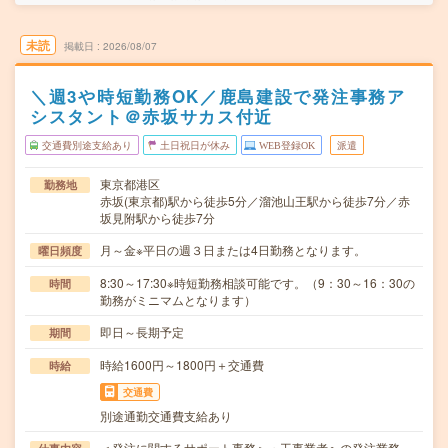
未読
掲載日
2026/08/07
＼週3や時短勤務OK／鹿島建設で発注事務ア
シスタント＠赤坂サカス付近
交通費別途支給あり
土日祝日が休み
WEB登録OK
派遣
東京都港区
勤務地
赤坂(東京都)駅から徒歩5分／溜池山王駅から徒歩7分／赤
坂見附駅から徒歩7分
月～金※平日の週３日または4日勤務となります。
曜日頻度
8:30～17:30※時短勤務相談可能です。（9：30～16：30の
時間
勤務がミニマムとなります）
即日～長期予定
期間
時給1600円～1800円＋交通費
時給
交通費
別途通勤交通費支給あり
＜発注に関するサポート事務＞・工事業者への発注業務、