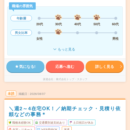
職場の雰囲気
年齢層
20代
30代
40代
50代
60代
男女比率
女性
男性
もっと見る
気になる!
応募へ進む
詳しく見る
派遣会社
株式会社トップ・スタッフ
未読
掲載日
2026/08/07
＼週2～4在宅OK！／納期チェック・見積り依
頼などの事務＊
職種未経験OK
交通費別途支給あり
土日祝日が休み
在宅・リモート
WEB登録OK
派遣