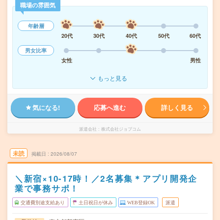
職場の雰囲気
年齢層
20代
30代
40代
50代
60代
男女比率
女性
男性
もっと見る
気になる!
応募へ進む
詳しく見る
派遣会社
株式会社ジョブコム
未読
掲載日
2026/08/07
＼新宿×10-17時！／2名募集＊アプリ開発企
業で事務サポ！
交通費別途支給あり
土日祝日が休み
WEB登録OK
派遣