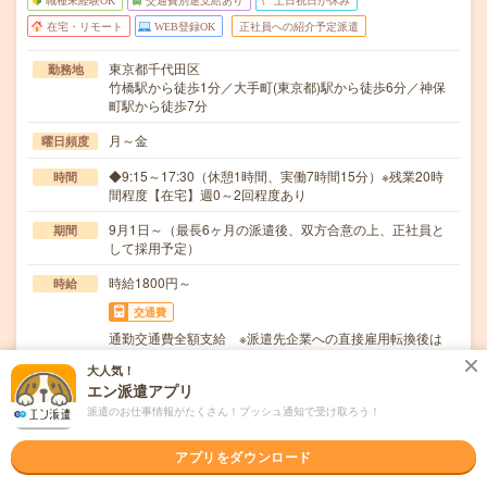
職種未経験OK
交通費別途支給あり
土日祝日が休み
在宅・リモート
WEB登録OK
正社員への紹介予定派遣
東京都千代田区
勤務地
竹橋駅から徒歩1分／大手町(東京都)駅から徒歩6分／神保
町駅から徒歩7分
月～金
曜日頻度
◆9:15～17:30（休憩1時間、実働7時間15分）※残業20時
時間
間程度【在宅】週0～2回程度あり
9月1日～（最長6ヶ月の派遣後、双方合意の上、正社員と
期間
して採用予定）
時給1800円～
時給
交通費
通勤交通費全額支給 ※派遣先企業への直接雇用転換後は
派遣先規定による
大人気！
エン派遣アプリ
～大手総合商社Grで社員向け借上げ社宅・寮の運営管理業
仕事内容
務～・グループ社員が利用する社員寮・社宅への入…
派遣のお仕事情報がたくさん！プッシュ通知で受け取ろう！
職種未経験OK / 英語力不要
応募資格
アプリをダウンロード
◆営業経験（建設・不動産・リフォーム業界経験尚可）◆
四大卒以上