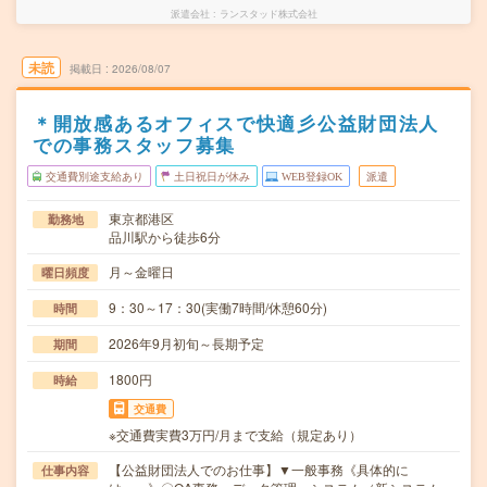
派遣会社
ランスタッド株式会社
未読
掲載日
2026/08/07
＊開放感あるオフィスで快適彡公益財団法人
での事務スタッフ募集
交通費別途支給あり
土日祝日が休み
WEB登録OK
派遣
東京都港区
勤務地
品川駅から徒歩6分
月～金曜日
曜日頻度
9：30～17：30(実働7時間/休憩60分)
時間
2026年9月初旬～長期予定
期間
1800円
時給
交通費
※交通費実費3万円/月まで支給（規定あり）
【公益財団法人でのお仕事】▼一般事務《具体的に
仕事内容