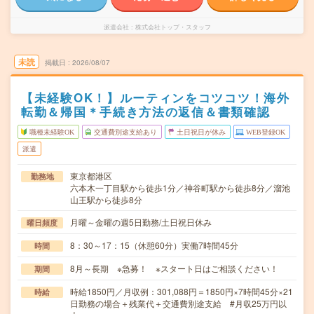
派遣会社
株式会社トップ・スタッフ
未読
掲載日
2026/08/07
【未経験OK！】ルーティンをコツコツ！海外
転勤＆帰国＊手続き方法の返信＆書類確認
職種未経験OK
交通費別途支給あり
土日祝日が休み
WEB登録OK
派遣
東京都港区
勤務地
六本木一丁目駅から徒歩1分／神谷町駅から徒歩8分／溜池
山王駅から徒歩8分
月曜～金曜の週5日勤務/土日祝日休み
曜日頻度
8：30～17：15（休憩60分）実働7時間45分
時間
8月～長期 ※急募！ ※スタート日はご相談ください！
期間
時給1850円／月収例：301,088円＝1850円×7時間45分×21
時給
日勤務の場合＋残業代＋交通費別途支給 #月収25万円以