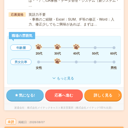
は・・》〇OA事務・データ管理・システム（新システム・
…
英語力不要
応募資格
・事務のご経験・Excel：SUM、IF等の修正・Word：入
力、修正少しでもご興味があれば、まずは…
職場の雰囲気
年齢層
20代
30代
40代
50代
60代
男女比率
女性
男性
もっと見る
気になる!
応募へ進む
詳しく見る
派遣会社
株式会社メイテックキャスト東京営業所（株式会社メイテック100％出資）
未読
掲載日
2026/08/07