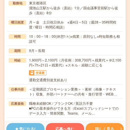
東京都港区
勤務地
溜池山王駅から徒歩（直結）1分／国会議事堂前駅から徒
歩（直結）8分
月～金 土日祝日休み ※週4日～5日（週28～35時間程
曜日頻度
度 / 曜日・時間応相談）
10：00～18：00(休憩1ｈ)※残業：原則なし※時短勤務も相
時間
談可
9月～長期
期間
1,900円～2,100円（月収例：308,700円＋残業代＝＠2,100
時給
円×7h×21日＋残業代）※スキル・経験に応じる
交通費
通勤交通費別途支給あり
＜定期購読プロモーション業務＞・素材（画像・テキス
仕事内容
ト）収集、外部パートナーへの共有・進行管理・WEB…
職種未経験OK / ブランクOK / 英語力不要
応募資格
■PCの基本操作ができる方（Excel/スプレッドシートでの
データ入力・簡単関数、Teams、メール…
気になる!
応募へ進む
詳しく見る