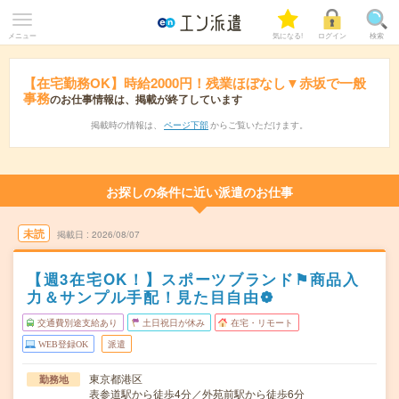
メニュー
気になる!
ログイン
検索
【在宅勤務OK】時給2000円！残業ほぼなし▼赤坂で一般
事務
のお仕事情報は、掲載が終了しています
掲載時の情報は、
ページ下部
からご覧いただけます。
お探しの条件に近い派遣のお仕事
未読
掲載日
2026/08/07
【週3在宅OK！】スポーツブランド⚑商品入
力＆サンプル手配！見た目自由❁
交通費別途支給あり
土日祝日が休み
在宅・リモート
WEB登録OK
派遣
東京都港区
勤務地
表参道駅から徒歩4分／外苑前駅から徒歩6分