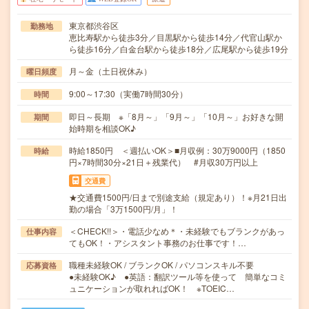
東京都渋谷区
勤務地
恵比寿駅から徒歩3分／目黒駅から徒歩14分／代官山駅か
ら徒歩16分／白金台駅から徒歩18分／広尾駅から徒歩19分
月～金（土日祝休み）
曜日頻度
9:00～17:30（実働7時間30分）
時間
即日～長期 ※「8月～」「9月～」「10月～」お好きな開
期間
始時期を相談OK♪
時給1850円 ＜週払いOK＞■月収例：30万9000円（1850
時給
円×7時間30分×21日＋残業代） #月収30万円以上
交通費
★交通費1500円/日まで別途支給（規定あり）！※月21日出
勤の場合「3万1500円/月」！
＜CHECK!!＞・電話少なめ＊・未経験でもブランクがあっ
仕事内容
てもOK！・アシスタント事務のお仕事です！…
職種未経験OK / ブランクOK / パソコンスキル不要
応募資格
●未経験OK♪ ●英語：翻訳ツール等を使って 簡単なコミ
ュニケーションが取れればOK！ ※TOEIC…