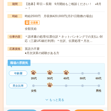
【急募】即日～長期 9月開始もご相談ください！ ※8月
期間
～！
時給2500円 月収例420,000円(月21日勤務の場合)
時給
交通費
全額支給
＊請求書の処理/伝票仕訳＊ネットバンキングでの支払い対
仕事内容
応（三菱UFJ銀行利用）＊仕訳、伝票処理＊月次…
英語力不要
応募資格
●月次決算の経験がある方
職場の雰囲気
年齢層
20代
30代
40代
50代
60代
男女比率
女性
男性
もっと見る