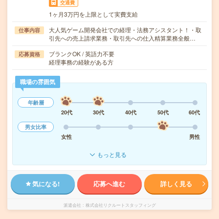
交通費
1ヶ月3万円を上限として実費支給
大人気ゲーム開発会社での経理・法務アシスタント！・取
仕事内容
引先への売上請求業務・取引先への仕入精算業務全般…
ブランクOK / 英語力不要
応募資格
経理事務の経験がある方
職場の雰囲気
年齢層
20代
30代
40代
50代
60代
男女比率
女性
男性
もっと見る
気になる!
応募へ進む
詳しく見る
派遣会社
株式会社リクルートスタッフィング