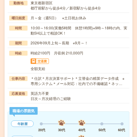
東京都新宿区
勤務地
都庁前駅から徒歩4分／新宿駅から徒歩4分
月～金（週5日） ※土日祝お休み
曜日頻度
10:00～16:00(実働5時間 休憩1時間)※9時～18時の内、実
時間
動5H以上で相談OK！
2026年09月上旬～長期 ※9月～！
期間
時給2100円 月収例 210,000円
時給
交通費
全額支給
＊仕訳＊月次決算サポート＊立替金の精算データ作成 ※
仕事内容
専用システム＊メール対応：社内での不備確認＊ネッ…
英語力不要
応募資格
日次～月次経理のご経験
職場の雰囲気
年齢層
20代
30代
40代
50代
60代