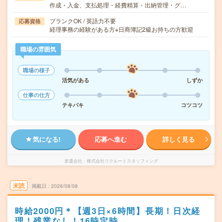
作成・入金、支払処理・経費精算・出納管理・グ…
ブランクOK / 英語力不要
応募資格
経理事務の経験がある方※日商簿記2級お持ちの方歓迎
職場の雰囲気
職場の様子
活気がある
しずか
仕事の仕方
テキパキ
コツコツ
気になる!
応募へ進む
詳しく見る
派遣会社
株式会社リクルートスタッフィング
未読
掲載日
2026/08/08
時給2000円＊【週3日×6時間】長期！日次経
理！残業なし！16時定時