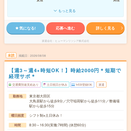
もっと見る
気になる!
応募へ進む
詳しく見る
派遣会社
ヒューマンリソシア株式会社
未読
掲載日
2026/08/08
【週3～週4×時短OK！】時給2000円＊短期で
経理サポ＊
交通費別途支給あり
土日祝日が休み
WEB登録OK
派遣
東京都大田区
勤務地
大鳥居駅から徒歩9分／穴守稲荷駅から徒歩11分／整備場
駅から徒歩15分
シフト制※土日休み！
曜日頻度
8:30～16:30(実働:7時間) (休憩60分)
時間