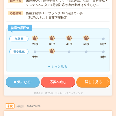
未経験OK！経理事務として・伝票起票、仕訳・資料作成・
仕事内容
システムへの入力※電話対応や庶務業務は発生しな…
職種未経験OK / ブランクOK / 英語力不要
応募資格
【歓迎/スキル】日商簿記検定
職場の雰囲気
年齢層
20代
30代
40代
50代
60代
男女比率
女性
男性
もっと見る
気になる!
応募へ進む
詳しく見る
派遣会社
株式会社リクルートスタッフィング
未読
掲載日
2026/08/08