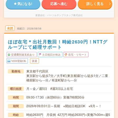
気になる!
応募へ進む
詳しく見る
派遣会社
パーソルテンプスタッフ株式会社
未読
掲載日
2026/08/08
ほぼ在宅＊出社月数回！時給2630円！NTTグ
ループにて経理サポート
交通費別途支給あり
土日祝日が休み
在宅・リモート
WEB登録OK
派遣
東京都千代田区
勤務地
東京駅から徒歩7分／大手町(東京都)駅から徒歩1分／二重
橋前駅から---分／有楽町駅から---分
月～金／週5日 #週3日以上在宅
曜日頻度
09:00-17:30（休憩60分）実働7時間30分
時間
2026年09月01日～長期 ※開始日相談OK ※9月～！
期間
時給2630円 月収例 42万円 時給2630円×実働7h30m×週5
時給