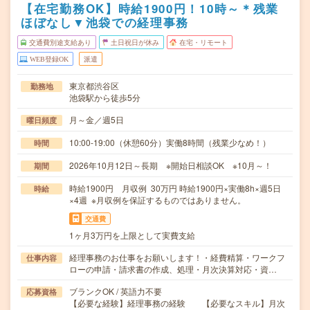
【在宅勤務OK】時給1900円！10時～＊残業
ほぼなし▼池袋での経理事務
交通費別途支給あり
土日祝日が休み
在宅・リモート
WEB登録OK
派遣
東京都渋谷区
勤務地
池袋駅から徒歩5分
月～金／週5日
曜日頻度
10:00-19:00（休憩60分）実働8時間（残業少なめ！）
時間
2026年10月12日～長期 ※開始日相談OK ※10月～！
期間
時給1900円 月収例 30万円 時給1900円×実働8h×週5日
時給
×4週 ※月収例を保証するものではありません。
交通費
1ヶ月3万円を上限として実費支給
経理事務のお仕事をお願いします！・経費精算・ワークフ
仕事内容
ローの申請・請求書の作成、処理・月次決算対応・資…
ブランクOK / 英語力不要
応募資格
【必要な経験】経理事務の経験 【必要なスキル】月次