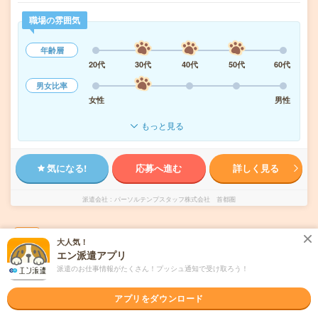
職場の雰囲気
年齢層
20代
30代
40代
50代
60代
男女比率
女性
男性
もっと見る
気になる!
応募へ進む
詳しく見る
派遣会社
パーソルテンプスタッフ株式会社 首都圏
未読
掲載日
2026/08/08
大人気！
エン派遣アプリ
1800円＊在宅あり！穏やか環境！経理＆サポ
派遣のお仕事情報がたくさん！プッシュ通知で受け取ろう！
ート事務！経理未経験もOK
アプリをダウンロード
交通費別途支給あり
土日祝日が休み
在宅・リモート