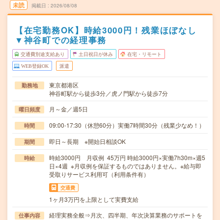
未読
掲載日
2026/08/08
【在宅勤務OK】時給3000円！残業ほぼなし
▼神谷町での経理事務
交通費別途支給あり
土日祝日が休み
在宅・リモート
WEB登録OK
派遣
東京都港区
勤務地
神谷町駅から徒歩3分／虎ノ門駅から徒歩7分
月～金／週5日
曜日頻度
09:00-17:30（休憩60分）実働7時間30分（残業少なめ！）
時間
即日～長期 ※開始日相談OK
期間
時給3000円 月収例 45万円 時給3000円×実働7h30m×週5
時給
日×4週 ※月収例を保証するものではありません。※給与即
受取りサービス利用可（利用条件有）
交通費
1ヶ月3万円を上限として実費支給
経理実務全般⇒月次、四半期、年次決算業務のサポートを
仕事内容