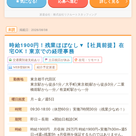
気になる!
応募へ進む
詳しく見る
派遣会社
株式会社リクルートスタッフィング
未読
掲載日
2026/08/08
時給1900円！残業ほぼなし▼【社員前提】在
宅OK！東京での経理事務
交通費別途支給あり
土日祝日が休み
在宅・リモート
WEB登録OK
紹介予定派遣
東京都千代田区
勤務地
東京駅から徒歩1分／大手町(東京都)駅から徒歩3分／二重
橋前駅から---分／有楽町駅から---分
月～金／週5日
曜日頻度
09:30-18:00（休憩60分）実働7時間30分（残業少なめ！）
時間
即日～長期 ※開始日相談OK
期間
時給1900円 月収例 29万円 時給1900円×実働7h30m×週5
時給
日×4週+残業5h ※月収例を保証するものではありません。