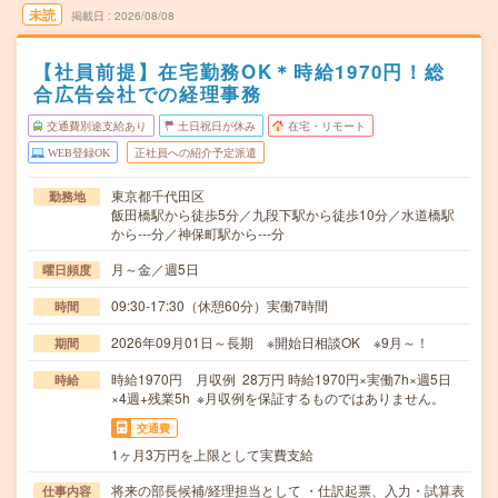
未読
掲載日
2026/08/08
【社員前提】在宅勤務OK＊時給1970円！総
合広告会社での経理事務
交通費別途支給あり
土日祝日が休み
在宅・リモート
WEB登録OK
正社員への紹介予定派遣
東京都千代田区
勤務地
飯田橋駅から徒歩5分／九段下駅から徒歩10分／水道橋駅
から---分／神保町駅から---分
月～金／週5日
曜日頻度
09:30-17:30（休憩60分）実働7時間
時間
2026年09月01日～長期 ※開始日相談OK ※9月～！
期間
時給1970円 月収例 28万円 時給1970円×実働7h×週5日
時給
×4週+残業5h ※月収例を保証するものではありません。
交通費
1ヶ月3万円を上限として実費支給
将来の部長候補/経理担当として ・仕訳起票、入力・試算表
仕事内容