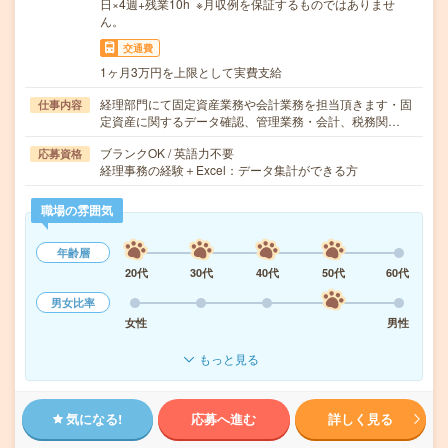
日×4週+残業10h ※月収例を保証するものではありませ
ん。
交通費
1ヶ月3万円を上限として実費支給
経理部門にて固定資産業務や会計業務を担当頂きます・固
仕事内容
定資産に関するデータ確認、管理業務・会計、税務関…
ブランクOK / 英語力不要
応募資格
経理事務の経験＋Excel：データ集計ができる方
職場の雰囲気
年齢層
20代
30代
40代
50代
60代
男女比率
女性
男性
もっと見る
気になる!
応募へ進む
詳しく見る