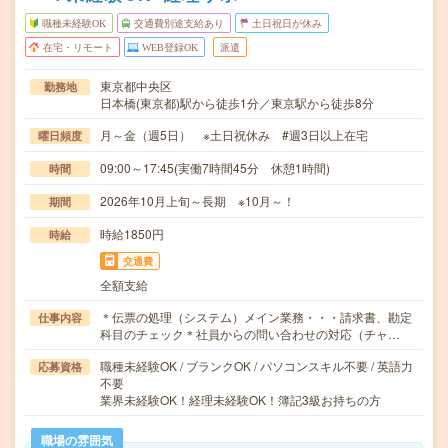
職種未経験OK
交通費別途支給あり
土日祝日が休み
在宅・リモート
WEB登録OK
派遣
東京都中央区
勤務地
日本橋(東京都)駅から徒歩1分／東京駅から徒歩8分
月～金（週5日） ※土日祝休み #週3日以上在宅
曜日頻度
09:00～17:45(実働7時間45分 休憩1時間)
時間
2026年10月上旬～長期 ※10月～！
期間
時給1850円
時給
交通費
全額支給
＊伝票の処理（システム）メイン業務・・・請求書、勘定
仕事内容
科目のチェック＊社員からの問い合わせの対応（チャ…
職種未経験OK / ブランクOK / パソコンスキル不要 / 英語力
応募資格
不要
業界未経験OK！経理未経験OK！簿記3級お持ちの方
職場の雰囲気