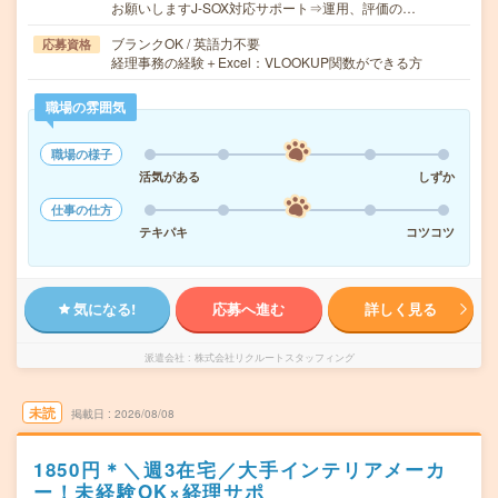
お願いしますJ-SOX対応サポート⇒運用、評価の…
ブランクOK / 英語力不要
応募資格
経理事務の経験＋Excel：VLOOKUP関数ができる方
職場の雰囲気
職場の様子
活気がある
しずか
仕事の仕方
テキパキ
コツコツ
気になる!
応募へ進む
詳しく見る
派遣会社
株式会社リクルートスタッフィング
未読
掲載日
2026/08/08
1850円＊＼週3在宅／大手インテリアメーカ
ー！未経験OK×経理サポ