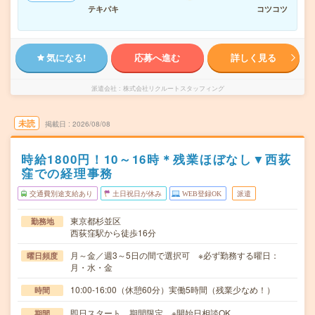
テキパキ
コツコツ
気になる!
応募へ進む
詳しく見る
派遣会社
株式会社リクルートスタッフィング
未読
掲載日
2026/08/08
時給1800円！10～16時＊残業ほぼなし▼西荻
窪での経理事務
交通費別途支給あり
土日祝日が休み
WEB登録OK
派遣
東京都杉並区
勤務地
西荻窪駅から徒歩16分
月～金／週3～5日の間で選択可 ※必ず勤務する曜日：
曜日頻度
月・水・金
10:00-16:00（休憩60分）実働5時間（残業少なめ！）
時間
即日スタート、期間限定 ※開始日相談OK
期間