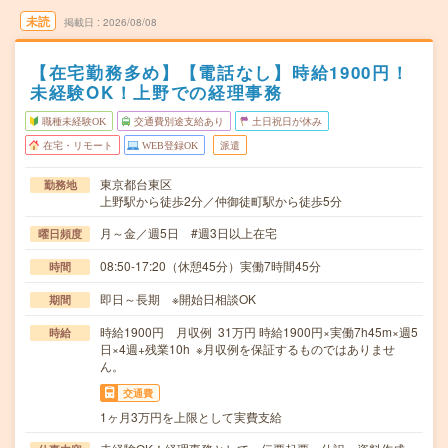
未読
掲載日
2026/08/08
【在宅勤務多め】【電話なし】時給1900円！
未経験OK！上野での経理事務
職種未経験OK
交通費別途支給あり
土日祝日が休み
在宅・リモート
WEB登録OK
派遣
東京都台東区
勤務地
上野駅から徒歩2分／仲御徒町駅から徒歩5分
月～金／週5日 #週3日以上在宅
曜日頻度
08:50-17:20（休憩45分）実働7時間45分
時間
即日～長期 ※開始日相談OK
期間
時給1900円 月収例 31万円 時給1900円×実働7h45m×週5
時給
日×4週+残業10h ※月収例を保証するものではありませ
ん。
交通費
1ヶ月3万円を上限として実費支給