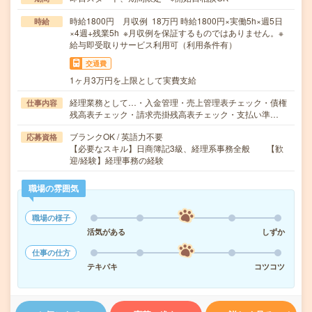
時給1800円 月収例 18万円 時給1800円×実働5h×週5日
時給
×4週+残業5h ※月収例を保証するものではありません。※
給与即受取りサービス利用可（利用条件有）
交通費
1ヶ月3万円を上限として実費支給
経理業務として…・入金管理・売上管理表チェック・債権
仕事内容
残高表チェック・請求売掛残高表チェック・支払い準…
ブランクOK / 英語力不要
応募資格
【必要なスキル】日商簿記3級、経理系事務全般 【歓
迎/経験】経理事務の経験
職場の雰囲気
職場の様子
活気がある
しずか
仕事の仕方
テキパキ
コツコツ