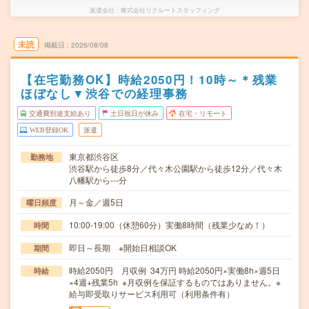
派遣会社
株式会社リクルートスタッフィング
未読
掲載日
2026/08/08
【在宅勤務OK】時給2050円！10時～＊残業
ほぼなし▼渋谷での経理事務
交通費別途支給あり
土日祝日が休み
在宅・リモート
WEB登録OK
派遣
東京都渋谷区
勤務地
渋谷駅から徒歩8分／代々木公園駅から徒歩12分／代々木
八幡駅から---分
月～金／週5日
曜日頻度
10:00-19:00（休憩60分）実働8時間（残業少なめ！）
時間
即日～長期 ※開始日相談OK
期間
時給2050円 月収例 34万円 時給2050円×実働8h×週5日
時給
×4週+残業5h ※月収例を保証するものではありません。※
給与即受取りサービス利用可（利用条件有）