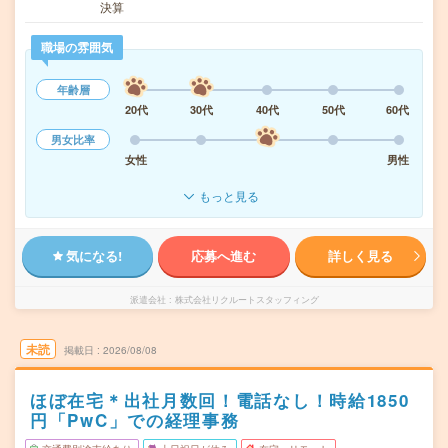
決算
職場の雰囲気
年齢層
20代
30代
40代
50代
60代
男女比率
女性
男性
もっと見る
気になる!
応募へ進む
詳しく見る
派遣会社
株式会社リクルートスタッフィング
未読
掲載日
2026/08/08
ほぼ在宅＊出社月数回！電話なし！時給1850
円「PwC」での経理事務