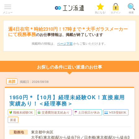
メニュー
気になる!
ログイン
検索
週4日在宅＊時給2310円！17時まで＊大手ガラスメーカー
にて税務事務
のお仕事情報は、掲載が終了しています
掲載時の情報は、
ページ下部
からご覧いただけます。
お探しの条件に近い派遣のお仕事
未読
掲載日
2026/08/08
1950円＊【10月】経理未経験OK！直接雇用
実績あり！＜経理事務＞
職種未経験OK
交通費別途支給あり
土日祝日が休み
WEB登録OK
派遣
東京都中央区
勤務地
大手町(東京都)駅から徒歩7分／日本橋(東京都)駅から徒歩3