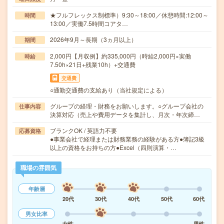
★フルフレックス制標準）9:30～18:00／休憩時間:12:00～
時間
13:00／実働7.5時間コアタ…
2026年9月～長期（3ヵ月以上）
期間
2,000円【月収例】約335,000円（時給2,000円×実働
時給
7.50h×21日+残業10h）+交通費
交通費
○通勤交通費の支給あり（当社規定による）
グループの経理・財務をお願いします。○グループ会社の
仕事内容
決算対応（売上や費用データを集計し、月次・年次締…
ブランクOK / 英語力不要
応募資格
●事業会社で経理または財務業務の経験がある方●簿記3級
以上の資格をお持ちの方●Excel（四則演算・…
職場の雰囲気
年齢層
20代
30代
40代
50代
60代
男女比率
女性
男性