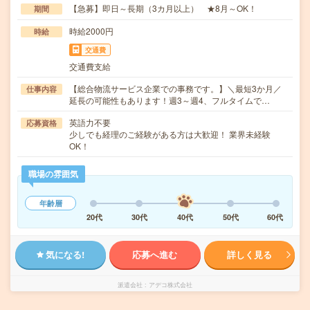
【急募】即日～長期（3カ月以上） ★8月～OK！
期間
時給2000円
時給
交通費
交通費支給
【総合物流サービス企業での事務です。】＼最短3か月／
仕事内容
延長の可能性もあります！週3～週4、フルタイムで…
英語力不要
応募資格
少しでも経理のご経験がある方は大歓迎！ 業界未経験
OK！
職場の雰囲気
年齢層
20代
30代
40代
50代
60代
気になる!
応募へ進む
詳しく見る
派遣会社
アデコ株式会社