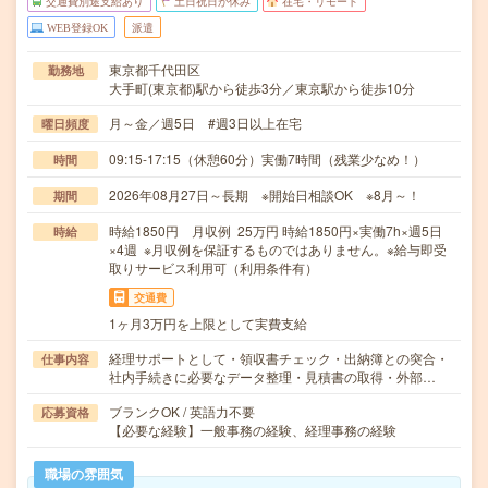
交通費別途支給あり
土日祝日が休み
在宅・リモート
WEB登録OK
派遣
東京都千代田区
勤務地
大手町(東京都)駅から徒歩3分／東京駅から徒歩10分
月～金／週5日 #週3日以上在宅
曜日頻度
09:15-17:15（休憩60分）実働7時間（残業少なめ！）
時間
2026年08月27日～長期 ※開始日相談OK ※8月～！
期間
時給1850円 月収例 25万円 時給1850円×実働7h×週5日
時給
×4週 ※月収例を保証するものではありません。※給与即受
取りサービス利用可（利用条件有）
交通費
1ヶ月3万円を上限として実費支給
経理サポートとして・領収書チェック・出納簿との突合・
仕事内容
社内手続きに必要なデータ整理・見積書の取得・外部…
ブランクOK / 英語力不要
応募資格
【必要な経験】一般事務の経験、経理事務の経験
職場の雰囲気