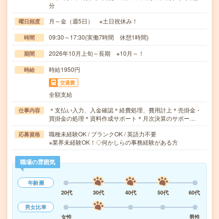
分
月～金（週5日） ※土日祝休み！
曜日頻度
09:30～17:30(実働7時間 休憩1時間)
時間
2026年10月上旬～長期 ※10月～！
期間
時給1950円
時給
交通費
全額支給
＊支払い入力、入金確認＊経費処理、費用計上＊売掛金・
仕事内容
買掛金の処理＊資料作成サポート＊月次決算のサポー…
職種未経験OK / ブランクOK / 英語力不要
応募資格
※業界未経験OK！◇何かしらの事務経験がある方
職場の雰囲気
年齢層
20代
30代
40代
50代
60代
男女比率
女性
男性