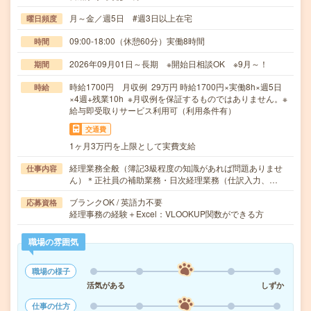
月～金／週5日 #週3日以上在宅
曜日頻度
09:00-18:00（休憩60分）実働8時間
時間
2026年09月01日～長期 ※開始日相談OK ※9月～！
期間
時給1700円 月収例 29万円 時給1700円×実働8h×週5日
時給
×4週+残業10h ※月収例を保証するものではありません。※
給与即受取りサービス利用可（利用条件有）
交通費
1ヶ月3万円を上限として実費支給
経理業務全般（簿記3級程度の知識があれば問題ありませ
仕事内容
ん）＊正社員の補助業務・日次経理業務（仕訳入力、…
ブランクOK / 英語力不要
応募資格
経理事務の経験＋Excel：VLOOKUP関数ができる方
職場の雰囲気
職場の様子
活気がある
しずか
仕事の仕方