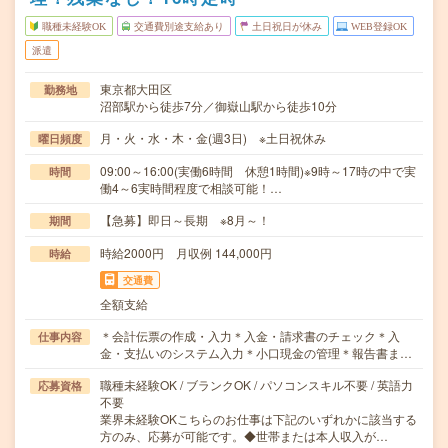
職種未経験OK
交通費別途支給あり
土日祝日が休み
WEB登録OK
派遣
東京都大田区
勤務地
沼部駅から徒歩7分／御嶽山駅から徒歩10分
月・火・水・木・金(週3日) ※土日祝休み
曜日頻度
09:00～16:00(実働6時間 休憩1時間)※9時～17時の中で実
時間
働4～6実時間程度で相談可能！…
【急募】即日～長期 ※8月～！
期間
時給2000円 月収例 144,000円
時給
交通費
全額支給
＊会計伝票の作成・入力＊入金・請求書のチェック＊入
仕事内容
金・支払いのシステム入力＊小口現金の管理＊報告書ま…
職種未経験OK / ブランクOK / パソコンスキル不要 / 英語力
応募資格
不要
業界未経験OKこちらのお仕事は下記のいずれかに該当する
方のみ、応募が可能です。◆世帯または本人収入が…