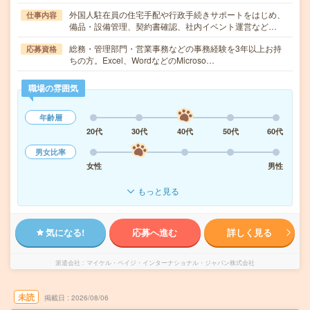
外国人駐在員の住宅手配や行政手続きサポートをはじめ、
仕事内容
備品・設備管理、契約書確認、社内イベント運営など…
総務・管理部門・営業事務などの事務経験を3年以上お持
応募資格
ちの方。Excel、WordなどのMicroso…
職場の雰囲気
年齢層
20代
30代
40代
50代
60代
男女比率
女性
男性
もっと見る
気になる!
応募へ進む
詳しく見る
派遣会社
マイケル・ペイジ・インターナショナル・ジャパン株式会社
未読
掲載日
2026/08/06