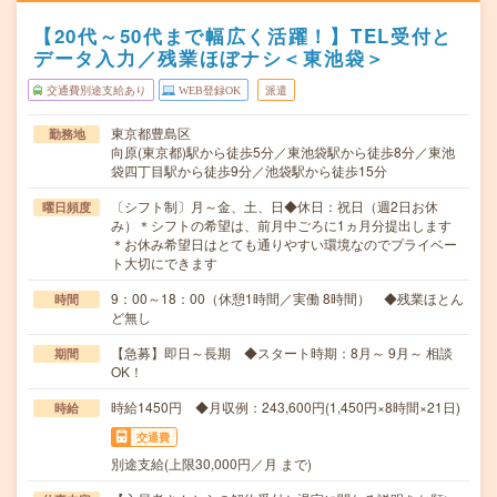
【20代～50代まで幅広く活躍！】TEL受付と
データ入力／残業ほぼナシ＜東池袋＞
交通費別途支給あり
WEB登録OK
派遣
東京都豊島区
勤務地
向原(東京都)駅から徒歩5分／東池袋駅から徒歩8分／東池
袋四丁目駅から徒歩9分／池袋駅から徒歩15分
〔シフト制〕月～金、土、日◆休日：祝日（週2日お休
曜日頻度
み）＊シフトの希望は、前月中ごろに1ヵ月分提出します
＊お休み希望日はとても通りやすい環境なのでプライベー
ト大切にできます
9：00～18：00（休憩1時間／実働 8時間） ◆残業ほとん
時間
ど無し
【急募】即日～長期 ◆スタート時期：8月～ 9月～ 相談
期間
OK！
時給1450円 ◆月収例：243,600円(1,450円×8時間×21日)
時給
交通費
別途支給(上限30,000円／月 まで)