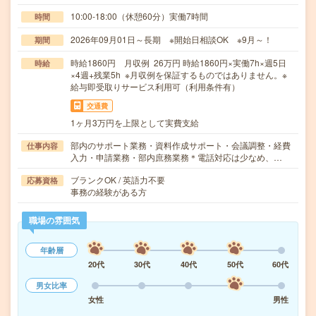
10:00-18:00（休憩60分）実働7時間
時間
2026年09月01日～長期 ※開始日相談OK ※9月～！
期間
時給1860円 月収例 26万円 時給1860円×実働7h×週5日
時給
×4週+残業5h ※月収例を保証するものではありません。※
給与即受取りサービス利用可（利用条件有）
交通費
1ヶ月3万円を上限として実費支給
部内のサポート業務・資料作成サポート・会議調整・経費
仕事内容
入力・申請業務・部内庶務業務＊電話対応は少なめ、…
ブランクOK / 英語力不要
応募資格
事務の経験がある方
職場の雰囲気
年齢層
20代
30代
40代
50代
60代
男女比率
女性
男性