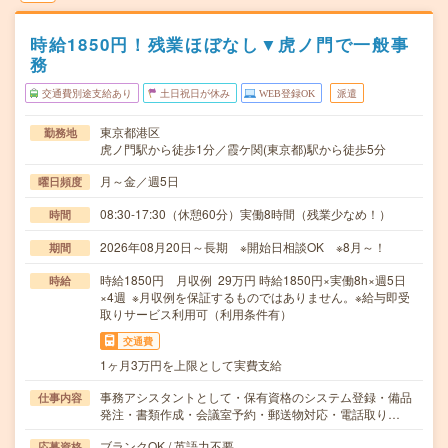
時給1850円！残業ほぼなし▼虎ノ門で一般事
務
交通費別途支給あり
土日祝日が休み
WEB登録OK
派遣
東京都港区
勤務地
虎ノ門駅から徒歩1分／霞ケ関(東京都)駅から徒歩5分
月～金／週5日
曜日頻度
08:30-17:30（休憩60分）実働8時間（残業少なめ！）
時間
2026年08月20日～長期 ※開始日相談OK ※8月～！
期間
時給1850円 月収例 29万円 時給1850円×実働8h×週5日
時給
×4週 ※月収例を保証するものではありません。※給与即受
取りサービス利用可（利用条件有）
交通費
1ヶ月3万円を上限として実費支給
事務アシスタントとして・保有資格のシステム登録・備品
仕事内容
発注・書類作成・会議室予約・郵送物対応・電話取り…
ブランクOK / 英語力不要
応募資格