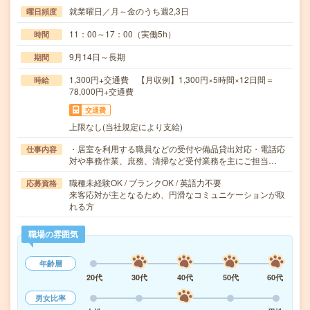
就業曜日／月～金のうち週2,3日
曜日頻度
11：00～17：00（実働5h）
時間
9月14日～長期
期間
1,300円+交通費 【月収例】1,300円×5時間×12日間＝
時給
78,000円+交通費
交通費
上限なし(当社規定により支給)
・居室を利用する職員などの受付や備品貸出対応・電話応
仕事内容
対や事務作業、庶務、清掃など受付業務を主にご担当…
職種未経験OK / ブランクOK / 英語力不要
応募資格
来客応対が主となるため、円滑なコミュニケーションが取
れる方
職場の雰囲気
年齢層
20代
30代
40代
50代
60代
男女比率