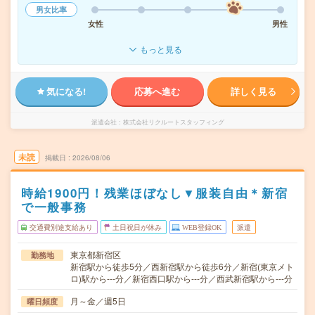
男女比率
女性
男性
もっと見る
気になる!
応募へ進む
詳しく見る
派遣会社
株式会社リクルートスタッフィング
未読
掲載日
2026/08/06
時給1900円！残業ほぼなし▼服装自由＊新宿
で一般事務
交通費別途支給あり
土日祝日が休み
WEB登録OK
派遣
東京都新宿区
勤務地
新宿駅から徒歩5分／西新宿駅から徒歩6分／新宿(東京メト
ロ)駅から---分／新宿西口駅から---分／西武新宿駅から---分
月～金／週5日
曜日頻度