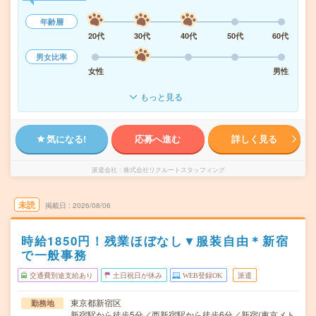
年齢層
20代
30代
40代
50代
60代
男女比率
女性
男性
もっと見る
気になる!
応募へ進む
詳しく見る
派遣会社
株式会社リクルートスタッフィング
未読
掲載日
2026/08/06
時給1850円！残業ほぼなし▼服装自由＊新宿
で一般事務
交通費別途支給あり
土日祝日が休み
WEB登録OK
派遣
東京都新宿区
勤務地
新宿駅から徒歩5分／西新宿駅から徒歩6分／新宿(東京メト