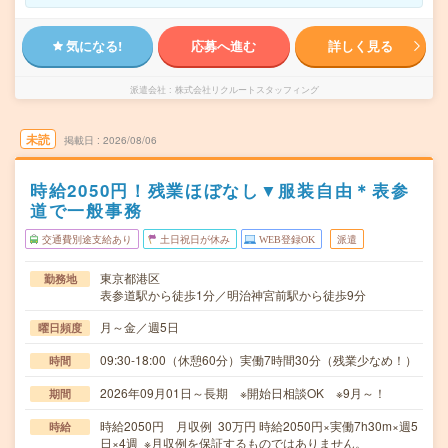
気になる!
応募へ進む
詳しく見る
派遣会社
株式会社リクルートスタッフィング
未読
掲載日
2026/08/06
時給2050円！残業ほぼなし▼服装自由＊表参
道で一般事務
交通費別途支給あり
土日祝日が休み
WEB登録OK
派遣
東京都港区
勤務地
表参道駅から徒歩1分／明治神宮前駅から徒歩9分
月～金／週5日
曜日頻度
09:30-18:00（休憩60分）実働7時間30分（残業少なめ！）
時間
2026年09月01日～長期 ※開始日相談OK ※9月～！
期間
時給2050円 月収例 30万円 時給2050円×実働7h30m×週5
時給
日×4週 ※月収例を保証するものではありません。