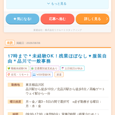
もっと見る
気になる!
応募へ進む
詳しく見る
派遣会社
株式会社リクルートスタッフィング
未読
掲載日
2026/08/06
17時まで＊未経験OK！残業ほぼなし▼服装自
由＊品川で一般事務
職種未経験OK
交通費別途支給あり
土日祝日が休み
在宅・リモート
WEB登録OK
派遣
東京都品川区
勤務地
品川駅から徒歩10分／北品川駅から徒歩5分／高輪ゲート
ウェイ駅から---分
月～金／週3～5日の間で選択可 ※必ず勤務する曜日：
曜日頻度
月・水・金
09:00-17:00（休憩60分）実働7時間（残業少なめ！）
時間