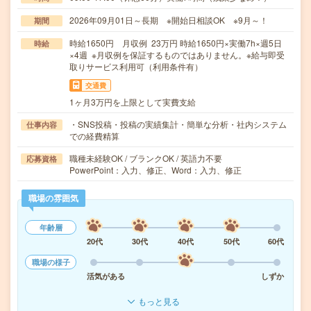
2026年09月01日～長期 ※開始日相談OK ※9月～！
期間
時給1650円 月収例 23万円 時給1650円×実働7h×週5日
時給
×4週 ※月収例を保証するものではありません。※給与即受
取りサービス利用可（利用条件有）
交通費
1ヶ月3万円を上限として実費支給
・SNS投稿・投稿の実績集計・簡単な分析・社内システム
仕事内容
での経費精算
職種未経験OK / ブランクOK / 英語力不要
応募資格
PowerPoint：入力、修正、Word：入力、修正
職場の雰囲気
年齢層
20代
30代
40代
50代
60代
職場の様子
活気がある
しずか
もっと見る