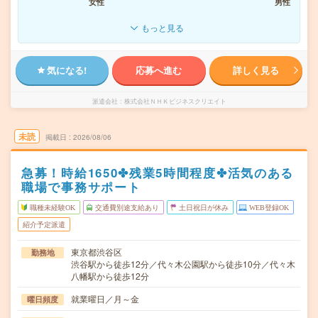
女性
男性
もっと見る
気になる!
応募へ進む
詳しく見る
派遣会社
株式会社ＮＨＫビジネスクリエイト
未読
掲載日
2026/08/06
急募！時給1650✤残業5時間程度✤活気のある
職場で事務サポート
職種未経験OK
交通費別途支給あり
土日祝日が休み
WEB登録OK
紹介予定派遣
東京都渋谷区
勤務地
渋谷駅から徒歩12分／代々木公園駅から徒歩10分／代々木
八幡駅から徒歩12分
就業曜日／月～金
曜日頻度