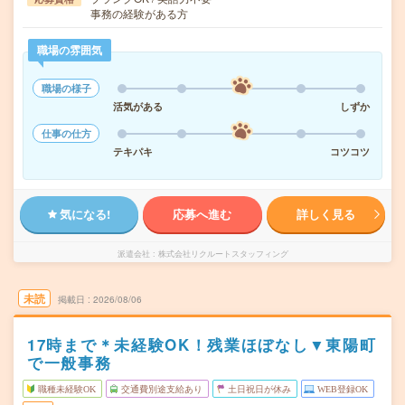
事務の経験がある方
職場の雰囲気
職場の様子
活気がある
しずか
仕事の仕方
テキパキ
コツコツ
気になる!
応募へ進む
詳しく見る
派遣会社
株式会社リクルートスタッフィング
未読
掲載日
2026/08/06
17時まで＊未経験OK！残業ほぼなし▼東陽町
で一般事務
職種未経験OK
交通費別途支給あり
土日祝日が休み
WEB登録OK