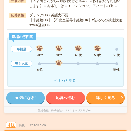
【入居者さんからの解約受付と退室に関わる説明をお願い
仕事内容
します】＝具体的には＝▼マンション、アパートの退…
ブランクOK / 英語力不要
応募資格
【未経験OK】【不動産業界未経験OK】#初めての派遣歓迎
#web登録OK
職場の雰囲気
年齢層
20代
30代
40代
50代
60代
男女比率
女性
男性
もっと見る
気になる!
応募へ進む
詳しく見る
派遣会社
株式会社ＳＭＢＣキャリアサポート
未読
掲載日
2026/08/06