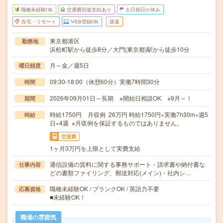
職種未経験OK
交通費別途支給あり
土日祝日が休み
在宅・リモート
WEB登録OK
派遣
東京都港区
勤務地
浜松町駅から徒歩8分／大門(東京都)駅から徒歩10分
月～金／週5日
曜日頻度
09:30-18:00（休憩60分）実働7時間30分
時間
2026年09月01日～長期 ※開始日相談OK ※9月～！
期間
時給1750円 月収例 26万円 時給1750円×実働7h30m×週5
時給
日×4週 ※月収例を保証するものではありません。
交通費
1ヶ月3万円を上限として実費支給
通信設備の賃料に関する事務サポート・請求書や納付書な
仕事内容
どの書類ファイリング、郵送対応(メイン)・社内シ…
職種未経験OK / ブランクOK / 英語力不要
応募資格
■未経験OK！
職場の雰囲気