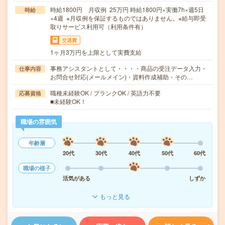
時給1800円 月収例 25万円 時給1800円×実働7h×週5日
時給
×4週 ※月収例を保証するものではありません。※給与即受
取りサービス利用可（利用条件有）
交通費
1ヶ月3万円を上限として実費支給
事務アシスタントとして・・・・商品の受注データ入力・
仕事内容
お問合せ対応(メールメイン)・資料作成補助・その…
職種未経験OK / ブランクOK / 英語力不要
応募資格
■未経験OK！
職場の雰囲気
年齢層
20代
30代
40代
50代
60代
職場の様子
活気がある
しずか
もっと見る