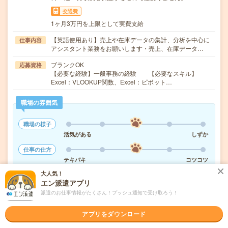
交通費
1ヶ月3万円を上限として実費支給
【英語使用あり】売上や在庫データの集計、分析を中心に
仕事内容
アシスタント業務をお願いします・売上、在庫データ…
ブランクOK
応募資格
【必要な経験】一般事務の経験 【必要なスキル】
Excel：VLOOKUP関数、Excel：ピボット…
職場の雰囲気
職場の様子
活気がある
しずか
仕事の仕方
テキパキ
コツコツ
大人気！
エン派遣アプリ
派遣のお仕事情報がたくさん！プッシュ通知で受け取ろう！
気になる!
応募へ進む
詳しく見る
アプリをダウンロード
派遣会社
株式会社リクルートスタッフィング