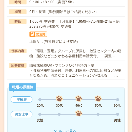
9：30～18：00（実働7.5h）
時間
9月～長期（勤務開始日はご相談ください）
期間
1,650円+交通費 【月収例】1,650円×7.5時間×21日＝約
時給
259,875円+残業代+交通費
交通費
上限なし(当社規定により支給)
・「環境・運用」グループに所属し、放送センター内の建
仕事内容
物・施設などにかかわる各種利用申請受付、 調整…
職種未経験OK / ブランクOK / 英語力不要
応募資格
・各種利用申請受付、調整、利用者への電話応対などが主
となるため、円滑なコミュニケーションが取れる …
職場の雰囲気
年齢層
20代
30代
40代
50代
60代
男女比率
女性
男性
もっと見る