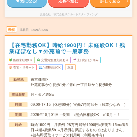
気になる!
応募へ進む
詳しく見る
派遣会社
株式会社リクルートスタッフィング
未読
掲載日
2026/08/06
【在宅勤務OK】時給1900円！未経験OK！残
業ほぼなし▼外苑前で一般事務
職種未経験OK
交通費別途支給あり
土日祝日が休み
在宅・リモート
WEB登録OK
派遣
東京都港区
勤務地
外苑前駅から徒歩1分／青山一丁目駅から徒歩5分
月～金／週5日
曜日頻度
09:00-17:15（休憩60分）実働7時間15分（残業少なめ！）
時間
2026年10月01日～長期 ※開始日相談OK ※10月～！
期間
時給1900円 月収例 28万円 時給1900円×実働7h15m×週5
時給
日×4週+残業5h ※月収例を保証するものではありません。
※給与即受取りサービス利用可（利用条件有）