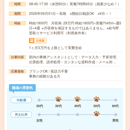
08:45-17:30（休憩60分）実働7時間45分（残業少なめ！）
時間
2026年09月01日～長期 ※開始日相談OK ※9月～！
期間
時給1900円 月収例 29万円 時給1900円×実働7h45m×週5
時給
日×4週 ※月収例を保証するものではありません。※給与即
受取りサービス利用可（利用条件有）
交通費
1ヶ月3万円を上限として実費支給
部内の事務アシスタントとして・データ入力・予算管理、
仕事内容
伝票処理、請求処理・カンタンな資料作成・メール対…
ブランクOK / 英語力不要
応募資格
事務の経験がある方
職場の雰囲気
年齢層
20代
30代
40代
50代
60代
男女比率
女性
男性