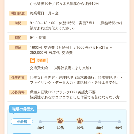
から徒歩10分／代々木八幡駅から徒歩10分
終業曜日：月～金
曜日頻度
9：30～18：00 休憩1時間 実働7.5H （勤務時間の相
時間
談があればお伝えください）
9/1～長期
期間
1600円+交通費【月給例】：1600円×7.5Ｈ×21日＝
時給
252,000円+残業代+交通費
交通費
交通費支給 （※弊社規定により支給）
〇主な仕事内容・経理処理（請求書発行、請求書処理）・
仕事内容
ファイリング・データ入力・電話対応・各種工事受付…
職種未経験OK / ブランクOK / 英語力不要
応募資格
協調性がある方コツコツとした作業でも苦にならない方
職場の雰囲気
年齢層
20代
30代
40代
50代
60代