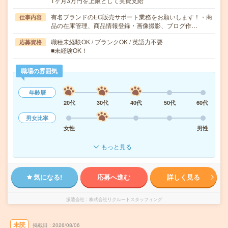
1ヶ月3万円を上限として実費支給
有名ブランドのEC販売サポート業務をお願いします！・商
仕事内容
品の在庫管理、商品情報登録・画像撮影、ブログ作…
職種未経験OK / ブランクOK / 英語力不要
応募資格
■未経験OK！
職場の雰囲気
年齢層
20代
30代
40代
50代
60代
男女比率
女性
男性
もっと見る
気になる!
応募へ進む
詳しく見る
派遣会社
株式会社リクルートスタッフィング
未読
掲載日
2026/08/06