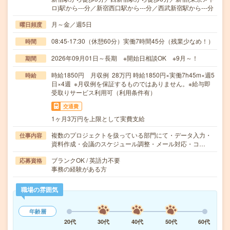
ロ)駅から---分／新宿西口駅から---分／西武新宿駅から---分
月～金／週5日
曜日頻度
08:45-17:30（休憩60分）実働7時間45分（残業少なめ！）
時間
2026年09月01日～長期 ※開始日相談OK ※9月～！
期間
時給1850円 月収例 28万円 時給1850円×実働7h45m×週5
時給
日×4週 ※月収例を保証するものではありません。※給与即
受取りサービス利用可（利用条件有）
交通費
1ヶ月3万円を上限として実費支給
複数のプロジェクトを扱っている部門にて・データ入力・
仕事内容
資料作成・会議のスケジュール調整・メール対応・コ…
ブランクOK / 英語力不要
応募資格
事務の経験がある方
職場の雰囲気
年齢層
20代
30代
40代
50代
60代