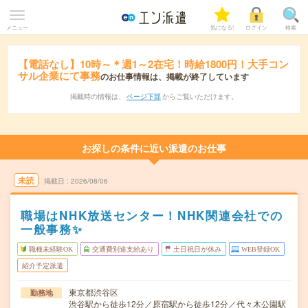
メニュー
気になる!
ログイン
検索
【電話なし】10時～＊週1～2在宅！時給1800円！大手コン
サル企業にて事務
のお仕事情報は、掲載が終了しています
掲載時の情報は、
ページ下部
からご覧いただけます。
お探しの条件に近い派遣のお仕事
未読
掲載日
2026/08/06
職場はNHK放送センター！NHK関連会社での
一般事務✨
職種未経験OK
交通費別途支給あり
土日祝日が休み
WEB登録OK
紹介予定派遣
東京都渋谷区
勤務地
渋谷駅から徒歩12分／原宿駅から徒歩12分／代々木公園駅