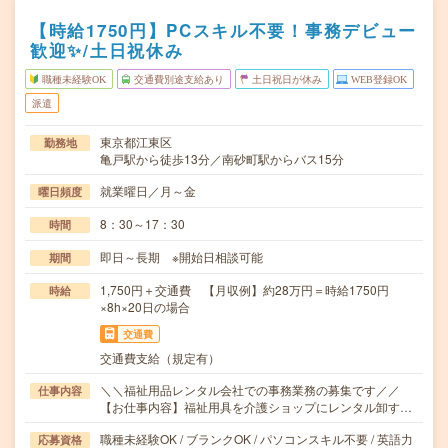
【時給1750円】PCスキル不要！事務デビュー
歓迎✨/土日祝休み
職種未経験OK
交通費別途支給あり
土日祝日が休み
WEB登録OK
派遣
東京都江東区
勤務地
亀戸駅から徒歩13分／南砂町駅からバス15分
就業曜日／月～金
曜日頻度
8：30～17：30
時間
即日～長期 ※開始日相談可能
期間
1,750円＋交通費 【月収例】約28万円＝時給1750円
時給
×8h×20日の場合
交通費
交通費支給（規定有）
＼＼福祉用品レンタル会社での事務業務の募集です／／
仕事内容
【お仕事内容】福祉用具を介護ショップにレンタル卸す…
職種未経験OK / ブランクOK / パソコンスキル不要 / 英語力
応募資格