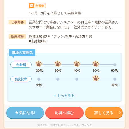
交通費
1ヶ月3万円を上限として実費支給
営業部門にて事務アシスタントのお仕事＊複数の営業さん
仕事内容
のサポート業務になります・社外のクライアントさん…
職種未経験OK / ブランクOK / 英語力不要
応募資格
■未経験OK！
職場の雰囲気
年齢層
20代
30代
40代
50代
60代
男女比率
女性
男性
もっと見る
気になる!
応募へ進む
詳しく見る
派遣会社
株式会社リクルートスタッフィング