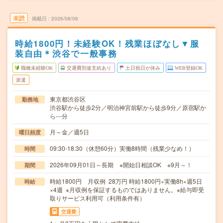
未読
掲載日
2026/08/06
時給1800円！未経験OK！残業ほぼなし▼服
装自由＊渋谷で一般事務
職種未経験OK
交通費別途支給あり
土日祝日が休み
WEB登録OK
派遣
東京都渋谷区
勤務地
渋谷駅から徒歩2分／明治神宮前駅から徒歩9分／原宿駅か
ら---分
月～金／週5日
曜日頻度
09:30-18:30（休憩60分）実働8時間（残業少なめ！）
時間
2026年09月01日～長期 ※開始日相談OK ※9月～！
期間
時給1800円 月収例 28万円 時給1800円×実働8h×週5日
時給
×4週 ※月収例を保証するものではありません。※給与即受
取りサービス利用可（利用条件有）
交通費