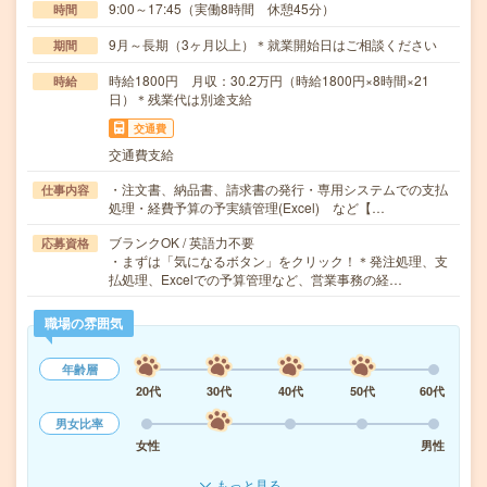
9:00～17:45（実働8時間 休憩45分）
時間
9月～長期（3ヶ月以上）＊就業開始日はご相談ください
期間
時給1800円 月収：30.2万円（時給1800円×8時間×21
時給
日）＊残業代は別途支給
交通費
交通費支給
・注文書、納品書、請求書の発行・専用システムでの支払
仕事内容
処理・経費予算の予実績管理(Excel) など【…
ブランクOK / 英語力不要
応募資格
・まずは「気になるボタン」をクリック！＊発注処理、支
払処理、Excelでの予算管理など、営業事務の経…
職場の雰囲気
年齢層
20代
30代
40代
50代
60代
男女比率
女性
男性
もっと見る