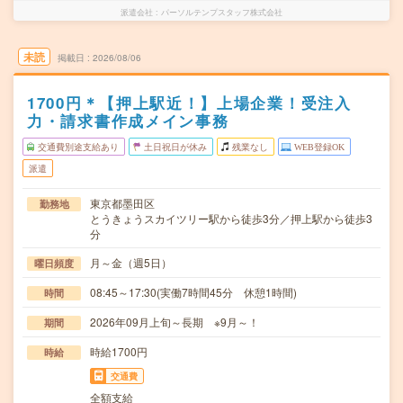
派遣会社
パーソルテンプスタッフ株式会社
未読
掲載日
2026/08/06
1700円＊【押上駅近！】上場企業！受注入
力・請求書作成メイン事務
交通費別途支給あり
土日祝日が休み
残業なし
WEB登録OK
派遣
東京都墨田区
勤務地
とうきょうスカイツリー駅から徒歩3分／押上駅から徒歩3
分
月～金（週5日）
曜日頻度
08:45～17:30(実働7時間45分 休憩1時間)
時間
2026年09月上旬～長期 ※9月～！
期間
時給1700円
時給
交通費
全額支給