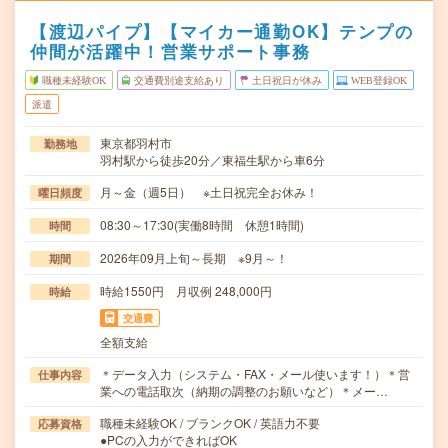
【渡辺パイプ】【マイカー通勤OK】テンプの
仲間が活躍中！営業サポート事務
職種未経験OK
交通費別途支給あり
土日祝日が休み
WEB登録OK
派遣
東京都羽村市
勤務地
羽村駅から徒歩20分／東福生駅から車6分
月～金（週5日） ※土日祝完全お休み！
曜日頻度
08:30～17:30(実働8時間 休憩1時間)
時間
2026年09月上旬～長期 ※9月～！
期間
時給1550円 月収例 248,000円
時給
交通費
全額支給
＊データ入力（システム・FAX・メール使います！）＊営
仕事内容
業への電話取次（納期の調整のお願いなど）＊メー…
職種未経験OK / ブランクOK / 英語力不要
応募資格
●PCの入力ができればOK