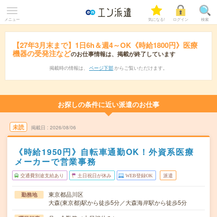
メニュー
気になる!
ログイン
検索
【27年3月末まで】1日6h＆週4～OK《時給1800円》医療
機器の受発注など
のお仕事情報は、掲載が終了しています
掲載時の情報は、
ページ下部
からご覧いただけます。
お探しの条件に近い派遣のお仕事
未読
掲載日
2026/08/06
《時給1950円》自転車通勤OK！外資系医療
メーカーで営業事務
交通費別途支給あり
土日祝日が休み
WEB登録OK
派遣
東京都品川区
勤務地
大森(東京都)駅から徒歩5分／大森海岸駅から徒歩5分