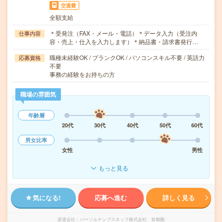
交通費
全額支給
＊受発注（FAX・メール・電話）＊データ入力（受注内
仕事内容
容・売上・仕入を入力します）＊納品書・請求書発行…
職種未経験OK / ブランクOK / パソコンスキル不要 / 英語力
応募資格
不要
事務の経験をお持ちの方
職場の雰囲気
年齢層
20代
30代
40代
50代
60代
男女比率
女性
男性
もっと見る
気になる!
応募へ進む
詳しく見る
派遣会社
パーソルテンプスタッフ株式会社 首都圏