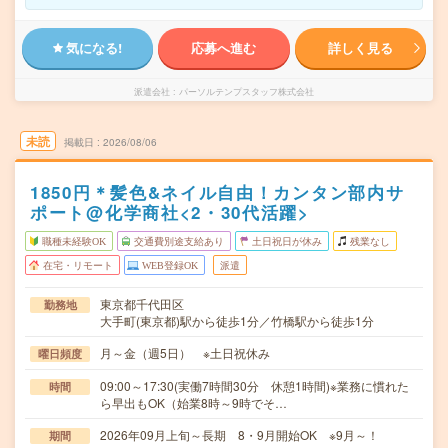
気になる!
応募へ進む
詳しく見る
派遣会社
パーソルテンプスタッフ株式会社
未読
掲載日
2026/08/06
1850円＊髪色&ネイル自由！カンタン部内サ
ポート@化学商社<2・30代活躍>
職種未経験OK
交通費別途支給あり
土日祝日が休み
残業なし
在宅・リモート
WEB登録OK
派遣
東京都千代田区
勤務地
大手町(東京都)駅から徒歩1分／竹橋駅から徒歩1分
月～金（週5日） ※土日祝休み
曜日頻度
09:00～17:30(実働7時間30分 休憩1時間)※業務に慣れた
時間
ら早出もOK（始業8時～9時でそ…
2026年09月上旬～長期 8・9月開始OK ※9月～！
期間