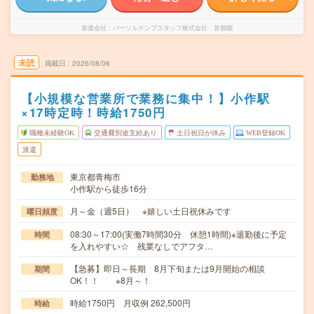
派遣会社
パーソルテンプスタッフ株式会社 首都圏
未読
掲載日
2026/08/06
【小規模な営業所で業務に集中！】小作駅
×17時定時！時給1750円
職種未経験OK
交通費別途支給あり
土日祝日が休み
WEB登録OK
派遣
東京都青梅市
勤務地
小作駅から徒歩16分
月～金（週5日） ※嬉しい土日祝休みです
曜日頻度
08:30～17:00(実働7時間30分 休憩1時間)※退勤後に予定
時間
を入れやすい☆ 残業なしでアフタ…
【急募】即日～長期 8月下旬または9月開始の相談
期間
OK！！ ※8月～！
時給1750円 月収例 262,500円
時給