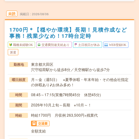
未読
掲載日
2026/08/06
1700円＊【穏やか環境】長期！見積作成など
事務！残業少なめ！17時台定時
職種未経験OK
交通費別途支給あり
土日祝日が休み
WEB登録OK
派遣
東京都大田区
勤務地
穴守稲荷駅から徒歩8分／天空橋駅から徒歩7分
月～金（週5日） ※夏季休暇・年末年始・その他会社指定
曜日頻度
の休暇あり♪お休み多め！
08:45～17:15(実働7時間45分 休憩45分)
時間
2026年10月上旬～長期 ※10月～！
期間
時給1700円 月収例 263,500円+残業代
時給
交通費
全額支給