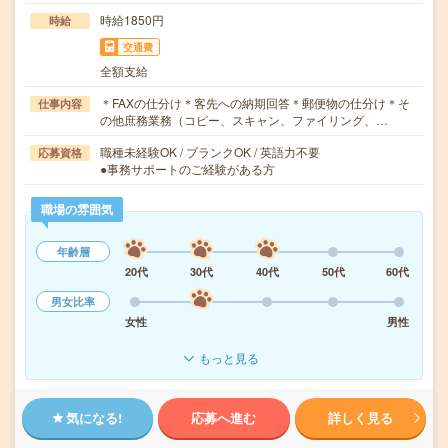
時給1850円
時給
交通費
全額支給
＊FAXの仕分け＊客先への納期回答＊郵便物の仕分け＊そ
仕事内容
の他庶務業務（コピー、スキャン、ファイリング、…
職種未経験OK / ブランクOK / 英語力不要
応募資格
●事務サポートのご経験がある方
職場の雰囲気
年齢層
20代
30代
40代
50代
60代
男女比率
女性
男性
もっと見る
気になる!
応募へ進む
詳しく見る