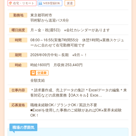
在宅・リモート
WEB登録OK
派遣
東京都羽村市
勤務地
羽村駅から送迎バス6分
月～金・祝(週5日) ※会社カレンダーがあります
曜日頻度
08:00～16:55(実働7時間55分 休憩1時間)※業務スケジュ
時間
ールに合わせて在宅勤務可能です
2026年09月中旬～長期 ※9月～！
期間
時給1600円 月収例 253,440円
時給
交通費
全額支給
＊請求書作成、売上データの集計＊Excelデータの編集＊来
仕事内容
客対応などの庶務業務【OAスキル】Exce…
職種未経験OK / ブランクOK / 英語力不要
応募資格
■Excelを使用した事務のご経験があればOK※業界未経験
OK！
職場の雰囲気