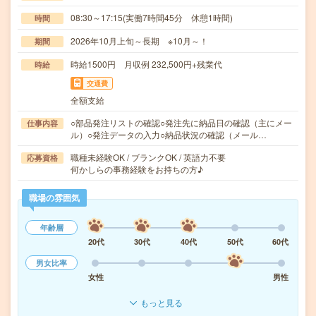
08:30～17:15(実働7時間45分 休憩1時間)
時間
2026年10月上旬～長期 ※10月～！
期間
時給1500円 月収例 232,500円+残業代
時給
交通費
全額支給
○部品発注リストの確認○発注先に納品日の確認（主にメー
仕事内容
ル）○発注データの入力○納品状況の確認（メール…
職種未経験OK / ブランクOK / 英語力不要
応募資格
何かしらの事務経験をお持ちの方♪
職場の雰囲気
年齢層
20代
30代
40代
50代
60代
男女比率
女性
男性
もっと見る