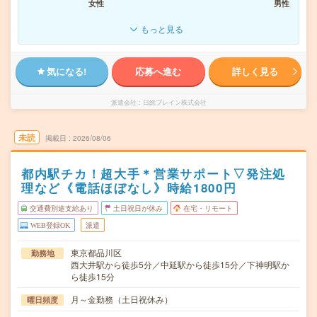
女性
男性
もっと見る
気になる!
応募へ進む
詳しく見る
派遣会社
日総ブレイン株式会社
未読
掲載日
2026/08/06
都内駅チカ！超大手＊営業サポート▽発注処
理など《電話ほぼなし》時給1800円
交通費別途支給あり
土日祝日が休み
在宅・リモート
WEB登録OK
派遣
東京都品川区
勤務地
西大井駅から徒歩5分／中延駅から徒歩15分／下神明駅か
ら徒歩15分
月～金勤務（土日祝休み）
曜日頻度