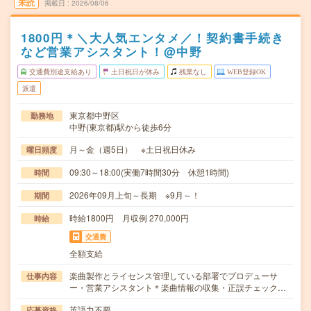
未読
掲載日
2026/08/06
1800円＊＼大人気エンタメ／！契約書手続き
など営業アシスタント！@中野
交通費別途支給あり
土日祝日が休み
残業なし
WEB登録OK
派遣
東京都中野区
勤務地
中野(東京都)駅から徒歩6分
月～金（週5日） ※土日祝日休み
曜日頻度
09:30～18:00(実働7時間30分 休憩1時間)
時間
2026年09月上旬～長期 ※9月～！
期間
時給1800円 月収例 270,000円
時給
交通費
全額支給
楽曲製作とライセンス管理している部署でプロデューサ
仕事内容
ー・営業アシスタント＊楽曲情報の収集・正誤チェック…
英語力不要
応募資格