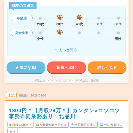
職場の雰囲気
年齢層
20代
30代
40代
50代
60代
男女比率
女性
男性
もっと見る
気になる!
応募へ進む
詳しく見る
派遣会社
パーソルテンプスタッフ株式会社 首都圏
未読
掲載日
2026/08/06
1800円＊【月収28万＊】カンタン×コツコツ
事務＠同業務あり！北品川
職種未経験OK
交通費別途支給あり
土日祝日が休み
WEB登録OK
派遣