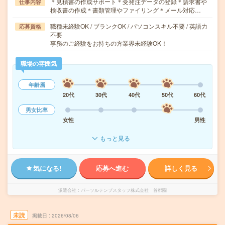
＊見積書の作成サポート＊受発注データの登録＊請求書や
仕事内容
検収書の作成＊書類管理やファイリング＊メール対応…
職種未経験OK / ブランクOK / パソコンスキル不要 / 英語力
応募資格
不要
事務のご経験をお持ちの方業界未経験OK！
職場の雰囲気
年齢層
20代
30代
40代
50代
60代
男女比率
女性
男性
もっと見る
気になる!
応募へ進む
詳しく見る
派遣会社
パーソルテンプスタッフ株式会社 首都圏
未読
掲載日
2026/08/06