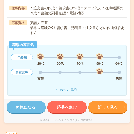
＊注文書の作成＊請求書の作成＊データ入力＊在庫帳票の
仕事内容
作成＊書類の到着確認＊電話対応
英語力不要
応募資格
業界未経験OK！請求書・見積書・注文書などの作成経験あ
る方
職場の雰囲気
年齢層
20代
30代
40代
50代
60代
男女比率
女性
男性
もっと見る
気になる!
応募へ進む
詳しく見る
派遣会社
パーソルテンプスタッフ株式会社