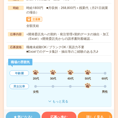
時給1800円 ■月収例：268,800円＋残業代（月21日就業
時給
の場合）
交通費
全額支給
○開発委託先への契約・発注管理○契約データの抽出・加工
仕事内容
（Excel）○開発委託先からの請求書到着確認…
職種未経験OK / ブランクOK / 英語力不要
応募資格
■Excelでのデータ集計・抽出等のご経験のある方♪
職場の雰囲気
年齢層
20代
30代
40代
50代
60代
男女比率
女性
男性
もっと見る
気になる!
応募へ進む
詳しく見る