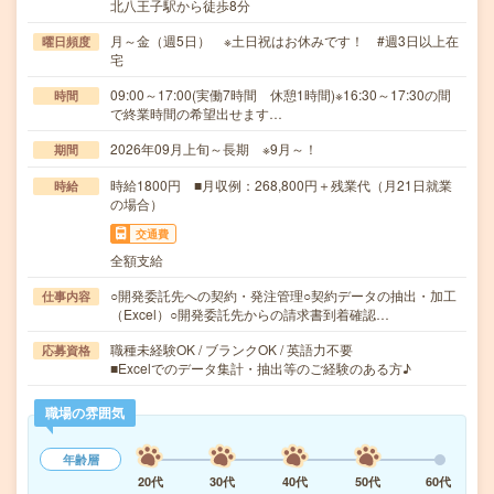
北八王子駅から徒歩8分
月～金（週5日） ※土日祝はお休みです！ #週3日以上在
曜日頻度
宅
09:00～17:00(実働7時間 休憩1時間)※16:30～17:30の間
時間
で終業時間の希望出せます…
2026年09月上旬～長期 ※9月～！
期間
時給1800円 ■月収例：268,800円＋残業代（月21日就業
時給
の場合）
交通費
全額支給
○開発委託先への契約・発注管理○契約データの抽出・加工
仕事内容
（Excel）○開発委託先からの請求書到着確認…
職種未経験OK / ブランクOK / 英語力不要
応募資格
■Excelでのデータ集計・抽出等のご経験のある方♪
職場の雰囲気
年齢層
20代
30代
40代
50代
60代