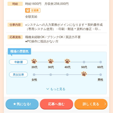
時給1600円 月収例 256,000円
時給
交通費
全額支給
※システムへの入力業務がメインになります＊契約書作成
仕事内容
（専用システム使用）・印刷・郵送＊資料の修正・印…
職種未経験OK / ブランクOK / 英語力不要
応募資格
●PC操作に抵抗がない方
職場の雰囲気
年齢層
20代
30代
40代
50代
60代
男女比率
女性
男性
もっと見る
気になる!
応募へ進む
詳しく見る