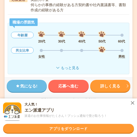
何らかの事務の経験がある方契約書や社内稟議書等、書類
作成の経験がある方
職場の雰囲気
年齢層
20代
30代
40代
50代
60代
男女比率
女性
男性
もっと見る
気になる!
応募へ進む
詳しく見る
派遣会社
パーソルテンプスタッフ株式会社
大人気！
エン派遣アプリ
未読
掲載日
2026/08/06
派遣のお仕事情報がたくさん！プッシュ通知で受け取ろう！
アプリをダウンロード
1750円＊＼いまどきIT企業で働こう／法人対
応経験あればOK！いろいろ事務