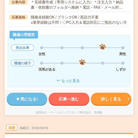
＊見積書作成（専用システムに入力）＊注文入力＊納品
仕事内容
書・依頼書のフォルダへ格納＊電話・FAX・メール対…
職種未経験OK / ブランクOK / 英語力不要
応募資格
※業界経験は不問！◇PC入力＆電話対応にご抵抗のない方
職場の雰囲気
男女比率
女性
男性
職場の様子
活気がある
しずか
もっと見る
気になる!
応募へ進む
詳しく見る
派遣会社
パーソルテンプスタッフ株式会社 首都圏
未読
掲載日
2026/08/06