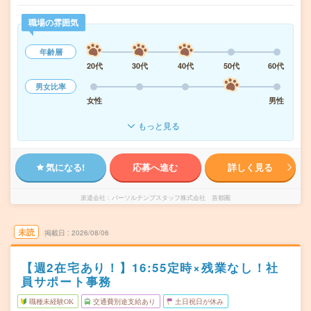
職場の雰囲気
年齢層
20代
30代
40代
50代
60代
男女比率
女性
男性
もっと見る
気になる!
応募へ進む
詳しく見る
派遣会社
パーソルテンプスタッフ株式会社 首都圏
未読
掲載日
2026/08/06
【週2在宅あり！】16:55定時×残業なし！社
員サポート事務
職種未経験OK
交通費別途支給あり
土日祝日が休み