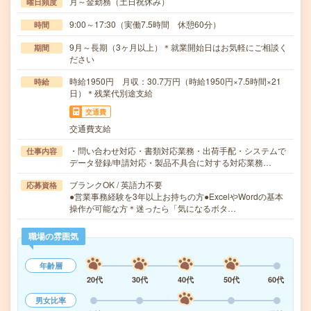
月～金勤務（土日祝休み）
曜日頻度
9:00～17:30（実働7.5時間 休憩60分）
時間
9月～長期（3ヶ月以上）＊就業開始日はお気軽にご相談く
期間
ださい
時給1950円 月収：30.7万円（時給1950円×7.5時間×21
時給
日）＊残業代別途支給
交通費
交通費支給
・問い合わせ対応・書類対応業務・出荷手配・システムで
仕事内容
データ登録/申請対応・製品不具合に対する対応業務…
ブランクOK / 英語力不要
応募資格
●営業事務経験を3年以上お持ちの方●ExcelやWordの基本
操作が可能な方＊迷ったら「気になるボタ…
職場の雰囲気
年齢層
20代
30代
40代
50代
60代
男女比率