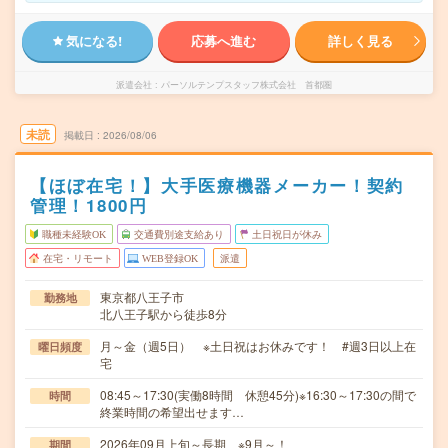
気になる!
応募へ進む
詳しく見る
派遣会社
パーソルテンプスタッフ株式会社 首都圏
未読
掲載日
2026/08/06
【ほぼ在宅！】大手医療機器メーカー！契約
管理！1800円
職種未経験OK
交通費別途支給あり
土日祝日が休み
在宅・リモート
WEB登録OK
派遣
東京都八王子市
勤務地
北八王子駅から徒歩8分
月～金（週5日） ※土日祝はお休みです！ #週3日以上在
曜日頻度
宅
08:45～17:30(実働8時間 休憩45分)※16:30～17:30の間で
時間
終業時間の希望出せます…
2026年09月上旬～長期 ※9月～！
期間