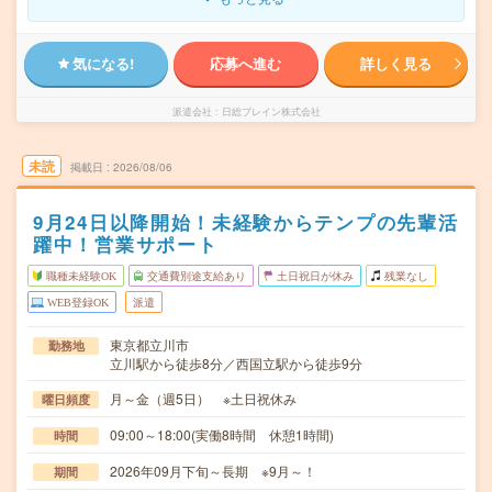
気になる!
応募へ進む
詳しく見る
派遣会社
日総ブレイン株式会社
未読
掲載日
2026/08/06
9月24日以降開始！未経験からテンプの先輩活
躍中！営業サポート
職種未経験OK
交通費別途支給あり
土日祝日が休み
残業なし
WEB登録OK
派遣
東京都立川市
勤務地
立川駅から徒歩8分／西国立駅から徒歩9分
月～金（週5日） ※土日祝休み
曜日頻度
09:00～18:00(実働8時間 休憩1時間)
時間
2026年09月下旬～長期 ※9月～！
期間