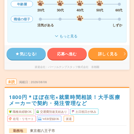
年齢層
20代
30代
40代
50代
60代
職場の様子
活気がある
しずか
もっと見る
気になる!
応募へ進む
詳しく見る
派遣会社
パーソルテンプスタッフ株式会社 首都圏
未読
掲載日
2026/08/06
1800円＊ほぼ在宅×就業時間相談！大手医療
メーカーで契約・発注管理など
職種未経験OK
交通費別途支給あり
土日祝日が休み
在宅・リモート
WEB登録OK
派遣
東京都八王子市
勤務地