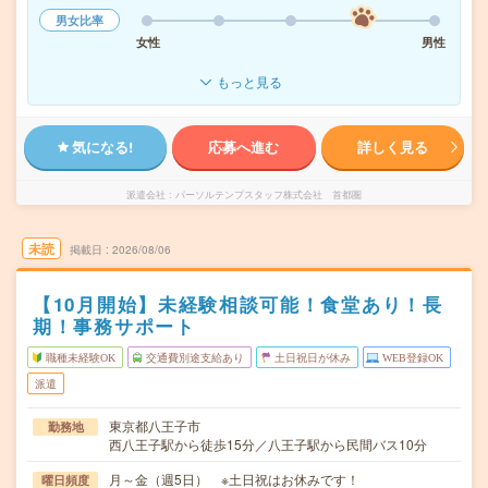
男女比率
女性
男性
もっと見る
気になる!
応募へ進む
詳しく見る
派遣会社
パーソルテンプスタッフ株式会社 首都圏
未読
掲載日
2026/08/06
【10月開始】未経験相談可能！食堂あり！長
期！事務サポート
職種未経験OK
交通費別途支給あり
土日祝日が休み
WEB登録OK
派遣
東京都八王子市
勤務地
西八王子駅から徒歩15分／八王子駅から民間バス10分
月～金（週5日） ※土日祝はお休みです！
曜日頻度