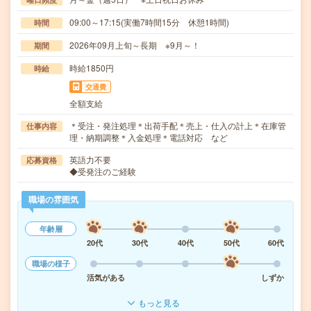
09:00～17:15(実働7時間15分 休憩1時間)
時間
2026年09月上旬～長期 ※9月～！
期間
時給1850円
時給
交通費
全額支給
＊受注・発注処理＊出荷手配＊売上・仕入の計上＊在庫管
仕事内容
理・納期調整＊入金処理＊電話対応 など
英語力不要
応募資格
◆受発注のご経験
職場の雰囲気
年齢層
20代
30代
40代
50代
60代
職場の様子
活気がある
しずか
もっと見る