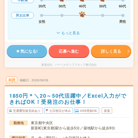
20代
30代
40代
50代
60代
男女比率
女性
男性
もっと見る
気になる!
応募へ進む
詳しく見る
派遣会社
パーソルテンプスタッフ株式会社
未読
掲載日
2026/08/06
1850円＊＼20～50代活躍中／Excel入力がで
きればOK！受発注のお仕事！
交通費別途支給あり
土日祝日が休み
WEB登録OK
派遣
東京都中央区
勤務地
新富町(東京都)駅から徒歩5分／築地駅から徒歩9分
月～金（週5日） ※土日祝日お休み
曜日頻度