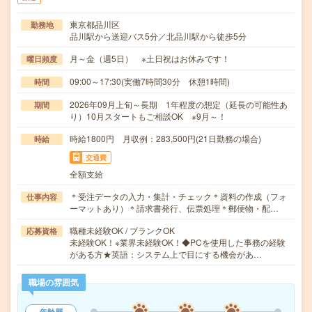
東京都品川区
勤務地
品川駅から送迎バス5分／北品川駅から徒歩5分
月～金（週5日） ※土日祝はお休みです！
曜日頻度
09:00～17:30(実働7時間30分 休憩1時間)
時間
2026年09月上旬～長期 1年程度の想定（延長の可能性あ
期間
り）10月スタートもご相談OK ※9月～！
時給1800円 月収例：283,500円(21日勤務の場合)
時給
交通費
全額支給
＊受注データの入力・集計・チェック＊資料の作成（フォ
仕事内容
ーマットあり）＊請求書発行、伝票処理＊郵便物・配…
職種未経験OK / ブランクOK
応募資格
未経験OK！※業界未経験OK！◆PCを使用した事務の経験
がある方★英語：システム上で目にする機会があ…
職場の雰囲気
年齢層