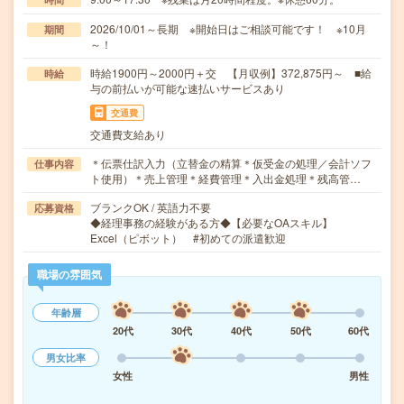
2026/10/01～長期 ※開始日はご相談可能です！ ※10月
期間
～！
時給1900円～2000円＋交 【月収例】372,875円～ ■給
時給
与の前払いが可能な速払いサービスあり
交通費
交通費支給あり
＊伝票仕訳入力（立替金の精算＊仮受金の処理／会計ソフ
仕事内容
ト使用）＊売上管理＊経費管理＊入出金処理＊残高管…
ブランクOK / 英語力不要
応募資格
◆経理事務の経験がある方◆【必要なOAスキル】
Excel（ピボット） #初めての派遣歓迎
職場の雰囲気
年齢層
20代
30代
40代
50代
60代
男女比率
女性
男性