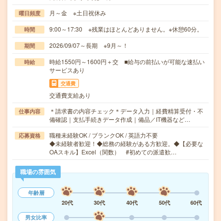
月～金 ※土日祝休み
曜日頻度
9:00～17:30 ※残業はほとんどありません。※休憩60分。
時間
2026/09/07～長期 ※9月～！
期間
時給1550円～1600円＋交 ■給与の前払いが可能な速払い
時給
サービスあり
交通費
交通費支給あり
＊請求書の内容チェック＊データ入力｜経費精算受付・不
仕事内容
備確認｜支払手続きデータ作成｜備品／IT機器など…
職種未経験OK / ブランクOK / 英語力不要
応募資格
◆未経験者歓迎！◆総務の経験がある方歓迎。◆【必要な
OAスキル】Excel（関数） #初めての派遣歓…
職場の雰囲気
年齢層
20代
30代
40代
50代
60代
男女比率