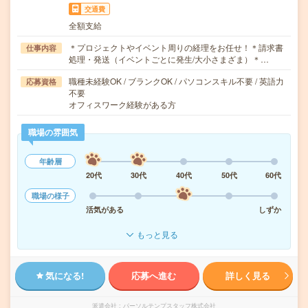
交通費
全額支給
＊プロジェクトやイベント周りの経理をお任せ！＊請求書
仕事内容
処理・発送（イベントごとに発生/大小さまざま）＊…
職種未経験OK / ブランクOK / パソコンスキル不要 / 英語力
応募資格
不要
オフィスワーク経験がある方
職場の雰囲気
年齢層
20代
30代
40代
50代
60代
職場の様子
活気がある
しずか
もっと見る
気になる!
応募へ進む
詳しく見る
派遣会社
パーソルテンプスタッフ株式会社