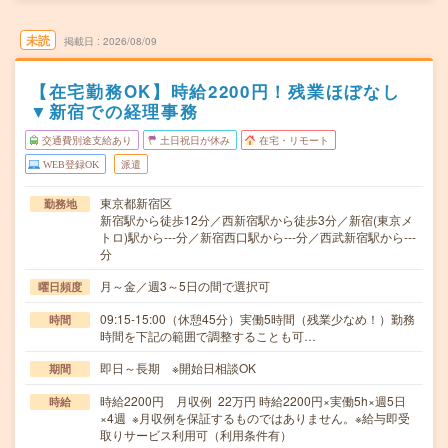
未読
掲載日
2026/08/09
【在宅勤務OK】時給2200円！残業ほぼなし
▼新宿での経理事務
交通費別途支給あり
土日祝日が休み
在宅・リモート
WEB登録OK
派遣
東京都新宿区
勤務地
新宿駅から徒歩12分／西新宿駅から徒歩3分／新宿(東京メ
トロ)駅から---分／新宿西口駅から---分／西武新宿駅から---
分
月～金／週3～5日の間で選択可
曜日頻度
09:15-15:00（休憩45分）実働5時間（残業少なめ！）勤務
時間
時間を下記の範囲で調整することも可…
即日～長期 ※開始日相談OK
期間
時給2200円 月収例 22万円 時給2200円×実働5h×週5日
時給
×4週 ※月収例を保証するものではありません。※給与即受
取りサービス利用可（利用条件有）