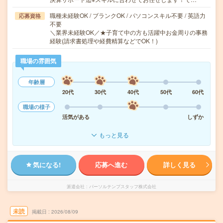
職種未経験OK / ブランクOK / パソコンスキル不要 / 英語力
応募資格
不要
＼業界未経験OK／★子育て中の方も活躍中お金周りの事務
経験(請求書処理や経費精算などでOK！)
職場の雰囲気
年齢層
20代
30代
40代
50代
60代
職場の様子
活気がある
しずか
もっと見る
気になる!
応募へ進む
詳しく見る
派遣会社
パーソルテンプスタッフ株式会社
未読
掲載日
2026/08/09