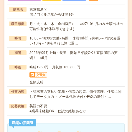
東京都港区
勤務地
虎ノ門ヒルズ駅から徒歩1分
月・火・水・木・金(週3日) ※4/7/10/1月のみ土曜出社の
曜日頻度
可能性有(代休取得できます)
10:00～18:00(実働7時間 休憩1時間)※月初5～7営のみ週
時間
5×10時～18時/それ以降は週…
2026年09月上旬～長期 開始日相談OK！直接雇用の実
期間
績！ ※9月～！
時給1950円 月収例 163,800円
時給
交通費
全額支給
・請求書の支払い業務・伝票の起票、債権管理、仕訳に関
仕事内容
してデータ入力 ・メール代理送付やFAXの送付・…
英語力不要
応募資格
※業界未経験OK！仕訳の経験ある方
職場の雰囲気