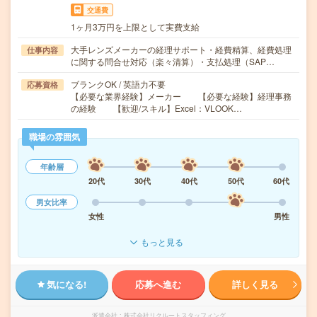
交通費
1ヶ月3万円を上限として実費支給
大手レンズメーカーの経理サポート・経費精算、経費処理
仕事内容
に関する問合せ対応（楽々清算）・支払処理（SAP…
ブランクOK / 英語力不要
応募資格
【必要な業界経験】メーカー 【必要な経験】経理事務
の経験 【歓迎/スキル】Excel：VLOOK…
職場の雰囲気
年齢層
20代
30代
40代
50代
60代
男女比率
女性
男性
もっと見る
気になる!
応募へ進む
詳しく見る
派遣会社
株式会社リクルートスタッフィング