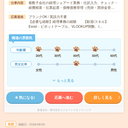
複数子会社の経理シェアード業務・仕訳入力、チェック・
仕事内容
経費精算・伝票起票・債権債務管理（売掛・買掛金管…
ブランクOK / 英語力不要
応募資格
【必要な経験】経理事務の経験 【歓迎/スキル】
Excel：ピボットテーブル、VLOOKUP関数、I…
職場の雰囲気
年齢層
20代
30代
40代
50代
60代
男女比率
女性
男性
もっと見る
気になる!
応募へ進む
詳しく見る
派遣会社
株式会社リクルートスタッフィング
未読
掲載日
2026/08/09