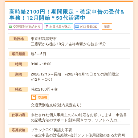
高時給2100円！期間限定・確定申告の受付&
事務！12月開始＊50代活躍中
交通費別途支給あり
土日祝日が休み
WEB登録OK
派遣
東京都武蔵野市
勤務地
三鷹駅から徒歩10分／吉祥寺駅から徒歩15分
週3～5日
曜日頻度
9:00～18:00
時間
2026/12/16～長期 ※2027年3月15日までの期間限定
期間
※12月～OK！
時給2100円＋交
時給
交通費
交通費別途支給(社内規定あり)
来社された個人事業主の方の対応をお願いします・申告書
仕事内容
の記載方法のサポート(話を聞きつつ、ソフトへ入力…
ブランクOK / 英語力不要
応募資格
・確定申告の対応経験※会計ソフト使用経験のある方尚可