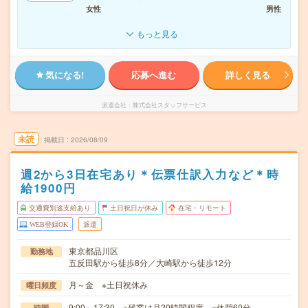
女性
男性
もっと見る
気になる!
応募へ進む
詳しく見る
派遣会社
株式会社スタッフサービス
未読
掲載日
2026/08/09
週2から3日在宅あり＊伝票仕訳入力など＊時
給1900円
交通費別途支給あり
土日祝日が休み
在宅・リモート
WEB登録OK
派遣
東京都品川区
勤務地
五反田駅から徒歩8分／大崎駅から徒歩12分
月～金 ※土日祝休み
曜日頻度
9:00～17:30 ※残業は月20時間程度。※休憩60分。
時間