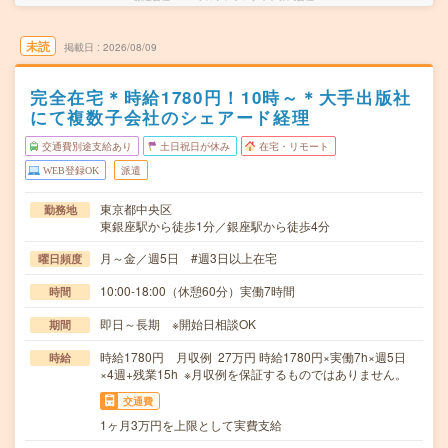
未読
掲載日
2026/08/09
完全在宅＊時給1780円！10時～＊大手出版社
にて複数子会社のシェアード経理
交通費別途支給あり
土日祝日が休み
在宅・リモート
WEB登録OK
派遣
東京都中央区
勤務地
東銀座駅から徒歩1分／銀座駅から徒歩4分
月～金／週5日 #週3日以上在宅
曜日頻度
10:00-18:00（休憩60分）実働7時間
時間
即日～長期 ※開始日相談OK
期間
時給1780円 月収例 27万円 時給1780円×実働7h×週5日
時給
×4週+残業15h ※月収例を保証するものではありません。
交通費
1ヶ月3万円を上限として実費支給