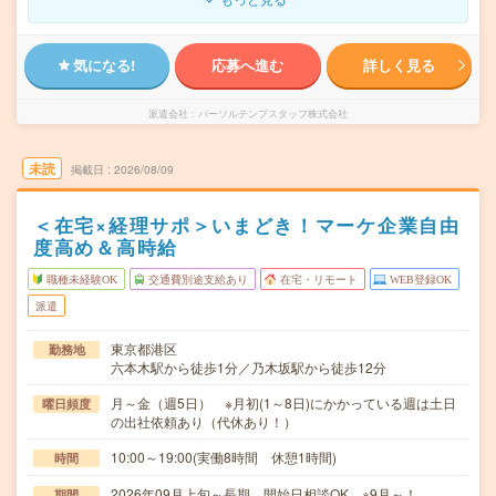
気になる!
応募へ進む
詳しく見る
派遣会社
パーソルテンプスタッフ株式会社
未読
掲載日
2026/08/09
＜在宅×経理サポ＞いまどき！マーケ企業自由
度高め＆高時給
職種未経験OK
交通費別途支給あり
在宅・リモート
WEB登録OK
派遣
東京都港区
勤務地
六本木駅から徒歩1分／乃木坂駅から徒歩12分
月～金（週5日） ※月初(1～8日)にかかっている週は土日
曜日頻度
の出社依頼あり（代休あり！）
10:00～19:00(実働8時間 休憩1時間)
時間
2026年09月上旬～長期 開始日相談OK ※9月～！
期間