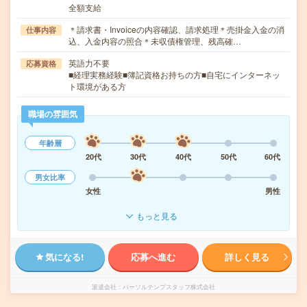
全額支給
＊請求書・Invoiceの内容確認、請求処理＊売掛金入金の消
仕事内容
込、入金内容の照合＊未収債権管理、残高確…
英語力不要
応募資格
■経理実務経験■簿記資格お持ちの方■自宅にインターネッ
ト環境がある方
職場の雰囲気
年齢層
20代
30代
40代
50代
60代
男女比率
女性
男性
もっと見る
気になる!
応募へ進む
詳しく見る
派遣会社
パーソルテンプスタッフ株式会社