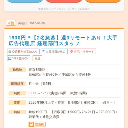
派遣会社
パーソルテンプスタッフ株式会社
未読
掲載日
2026/08/09
1900円＊【2名急募】週3リモートあり！大手
広告代理店 経理部門スタッフ
交通費別途支給あり
土日祝日が休み
在宅・リモート
WEB登録OK
派遣
東京都港区
勤務地
新橋駅から徒歩5分／汐留駅から徒歩1分
月～金（週5日）
曜日頻度
09:30～17:30(実働7時間 休憩1時間)
時間
2026年09月上旬～長期 8月開始も相談OK！ ※9月～！
期間
時給1900円 【月収例】1,900円×7h×21日＝279,300円＋
時給
残業代＋通勤交通費
交通費