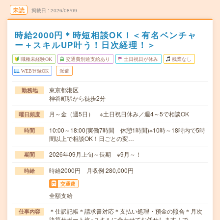
未読
掲載日
2026/08/09
時給2000円＊時短相談OK！＜有名ベンチャ
ー＋スキルUP叶う！日次経理！＞
職種未経験OK
交通費別途支給あり
土日祝日が休み
残業なし
WEB登録OK
派遣
東京都港区
勤務地
神谷町駅から徒歩2分
月～金（週5日） ※土日祝日休み／週4～5で相談OK
曜日頻度
10:00～18:00(実働7時間 休憩1時間)※10時～18時内で5時
時間
間以上で相談OK！日ごとの変…
2026年09月上旬～長期 ※9月～！
期間
時給2000円 月収例 280,000円
時給
交通費
全額支給
＊仕訳記帳＊請求書対応＊支払い処理・預金の照合＊月次
仕事内容
決算サポート迄※スキルに合わせてお任せします！で…