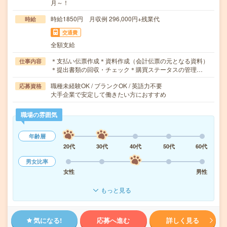
月～！
時給1850円 月収例 296,000円+残業代
時給
交通費
全額支給
＊支払い伝票作成＊資料作成（会計伝票の元となる資料）
仕事内容
＊提出書類の回収・チェック＊購買ステータスの管理…
職種未経験OK / ブランクOK / 英語力不要
応募資格
大手企業で安定して働きたい方におすすめ
職場の雰囲気
年齢層
20代
30代
40代
50代
60代
男女比率
女性
男性
もっと見る
気になる!
応募へ進む
詳しく見る