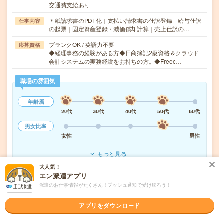
交通費支給あり
＊紙請求書のPDF化｜支払い請求書の仕訳登録｜給与仕訳
仕事内容
の起票｜固定資産登録・減価償却計算｜売上仕訳の…
ブランクOK / 英語力不要
応募資格
◆経理事務の経験がある方◆日商簿記2級資格＆クラウド
会計システムの実務経験をお持ちの方。◆Freee…
職場の雰囲気
年齢層
20代
30代
40代
50代
60代
男女比率
女性
男性
もっと見る
大人気！
エン派遣アプリ
気になる!
応募へ進む
詳しく見る
派遣のお仕事情報がたくさん！プッシュ通知で受け取ろう！
派遣会社
アプリをダウンロード
株式会社スタッフサービス