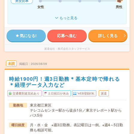
男女比率
女性
男性
もっと見る
気になる!
応募へ進む
詳しく見る
派遣会社
株式会社スタッフサービス
未読
掲載日
2026/08/09
時給1900円！週3日勤務＊基本定時で帰れる
＊経理データ入力など
交通費別途支給あり
土日祝日が休み
WEB登録OK
派遣
東京都江東区
勤務地
テレコムセンター駅から徒歩1分／東京テレポート駅から
バス5分
月・水・金 ※週3日勤務。表記曜日は一例。※週4～5日勤
曜日頻度
務も相談可能。