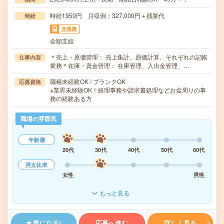
時給1950円 月収例：327,000円＋残業代
時給
交通費
全額支給
＊売上・原価管理： 売上集計、原価計算、それぞれの記帳
仕事内容
業務＊在庫・資金管理： 在庫管理、入出金管理、…
職種未経験OK / ブランクOK
応募資格
※業界未経験OK！経理事務や請求書処理などお金周りの事
務の経験ある方
職場の雰囲気
年齢層
20代
30代
40代
50代
60代
男女比率
女性
男性
もっと見る
気になる!
応募へ進む
詳しく見る