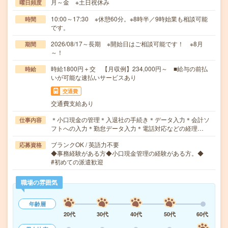
月～金 ※土日祝休み
曜日頻度
10:00～17:30 ※休憩60分。※8時半／9時始業も相談可能
時間
です。
2026/08/17～長期 ※開始日はご相談可能です！ ※8月
期間
～！
時給1800円＋交 【月収例】234,000円～ ■給与の前払
時給
いが可能な速払いサービスあり
交通費
交通費支給あり
＊小口現金の管理＊入退社の手続き＊データ入力＊会計ソ
仕事内容
フトへの入力＊勤怠データ入力＊電話対応などの経理…
ブランクOK / 英語力不要
応募資格
◆事務経験がある方◆小口現金管理の経験がある方。◆
#初めての派遣歓迎
職場の雰囲気
年齢層
20代
30代
40代
50代
60代