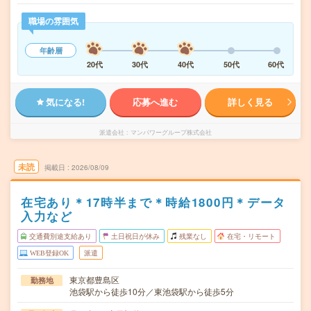
職場の雰囲気
年齢層
20代
30代
40代
50代
60代
気になる!
応募へ進む
詳しく見る
派遣会社
マンパワーグループ株式会社
未読
掲載日
2026/08/09
在宅あり＊17時半まで＊時給1800円＊データ
入力など
交通費別途支給あり
土日祝日が休み
残業なし
在宅・リモート
WEB登録OK
派遣
東京都豊島区
勤務地
池袋駅から徒歩10分／東池袋駅から徒歩5分