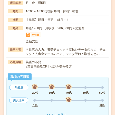
月～金（週5日）
曜日頻度
10:00～18:00(実働7時間 休憩1時間)
時間
【急募】即日～長期 ※8月～！
期間
時給1950円 月収例：286,000円＋交通費
時給
交通費
全額支給
＊仕訳の入力、書類チェック＊支払いデータの入力・チェ
仕事内容
ック＊入出金データの出力、マスタ登録＊取引先との…
英語力不要
応募資格
※業界未経験OK！仕訳が分かる方
職場の雰囲気
年齢層
20代
30代
40代
50代
60代
男女比率
女性
男性
もっと見る