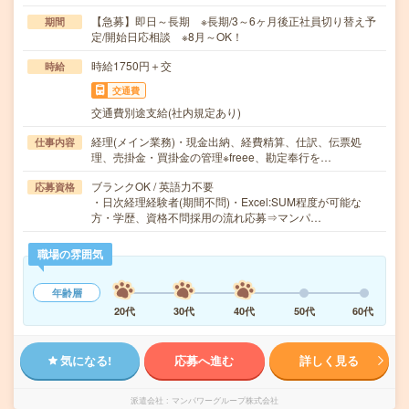
【急募】即日～長期 ※長期/3～6ヶ月後正社員切り替え予
期間
定/開始日応相談 ※8月～OK！
時給1750円＋交
時給
交通費
交通費別途支給(社内規定あり)
経理(メイン業務)・現金出納、経費精算、仕訳、伝票処
仕事内容
理、売掛金・買掛金の管理※freee、勘定奉行を…
ブランクOK / 英語力不要
応募資格
・日次経理経験者(期間不問)・Excel:SUM程度が可能な
方・学歴、資格不問採用の流れ応募⇒マンパ…
職場の雰囲気
年齢層
20代
30代
40代
50代
60代
気になる!
応募へ進む
詳しく見る
派遣会社
マンパワーグループ株式会社