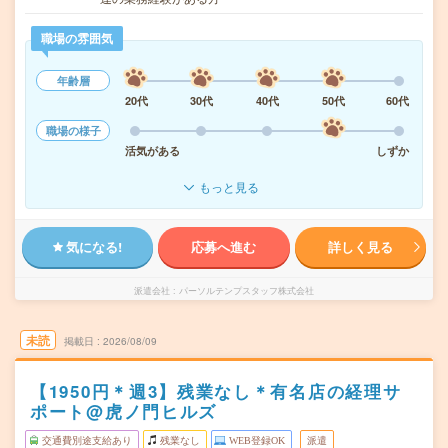
職場の雰囲気
年齢層
20代
30代
40代
50代
60代
職場の様子
活気がある
しずか
もっと見る
気になる!
応募へ進む
詳しく見る
派遣会社
パーソルテンプスタッフ株式会社
未読
掲載日
2026/08/09
【1950円＊週3】残業なし＊有名店の経理サ
ポート@虎ノ門ヒルズ
交通費別途支給あり
残業なし
WEB登録OK
派遣