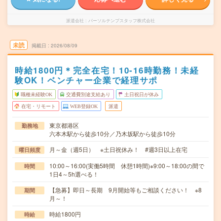
派遣会社
パーソルテンプスタッフ株式会社
未読
掲載日
2026/08/09
時給1800円＊完全在宅！10-16時勤務！未経
験OK！ベンチャー企業で経理サポ
職種未経験OK
交通費別途支給あり
土日祝日が休み
在宅・リモート
WEB登録OK
派遣
東京都港区
勤務地
六本木駅から徒歩10分／乃木坂駅から徒歩10分
月～金（週5日） ※土日祝休み！ #週3日以上在宅
曜日頻度
10:00～16:00(実働5時間 休憩1時間)※9:00～18:00の間で
時間
1日4～5h選べる！
【急募】即日～長期 9月開始等もご相談ください！ ※8
期間
月～！
時給1800円
時給