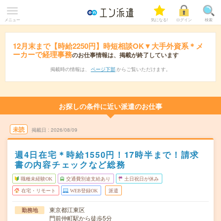
メニュー
気になる!
ログイン
検索
12月末まで【時給2250円】時短相談OK▼大手外資系＊メ
ーカーで経理事務
のお仕事情報は、掲載が終了しています
掲載時の情報は、
ページ下部
からご覧いただけます。
お探しの条件に近い派遣のお仕事
未読
掲載日
2026/08/09
週4日在宅＊時給1550円！17時半まで！請求
書の内容チェックなど総務
職種未経験OK
交通費別途支給あり
土日祝日が休み
在宅・リモート
WEB登録OK
派遣
東京都江東区
勤務地
門前仲町駅から徒歩5分