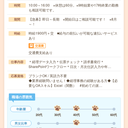
10:00～16:00 ※休憩は60分。※9時始業や17時終業の勤務
時間
も相談可能です。
【急募】即日～長期 ※開始日はご相談可能です！ ※8月
期間
～！
時給1900円＋交 ■給与の前払いが可能な速払いサービス
時給
あり
交通費
交通費支給あり
＊経理データ入力＊伝票チェック＊請求書発行＊
仕事内容
SharePointワークフロー＊日次・月次仕訳入力や年…
ブランクOK / 英語力不要
応募資格
◆業界経験問いません！◆経理事務の経験がある方◆【必
要なOAスキル】Excel（関数） #初めての派…
職場の雰囲気
年齢層
20代
30代
40代
50代
60代
男女比率