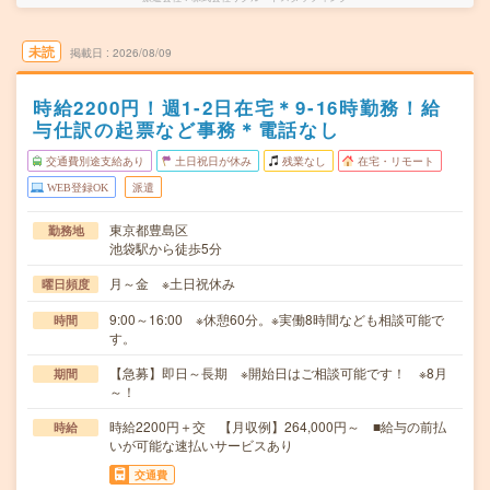
未読
掲載日
2026/08/09
時給2200円！週1-2日在宅＊9-16時勤務！給
与仕訳の起票など事務＊電話なし
交通費別途支給あり
土日祝日が休み
残業なし
在宅・リモート
WEB登録OK
派遣
東京都豊島区
勤務地
池袋駅から徒歩5分
月～金 ※土日祝休み
曜日頻度
9:00～16:00 ※休憩60分。※実働8時間なども相談可能で
時間
す。
【急募】即日～長期 ※開始日はご相談可能です！ ※8月
期間
～！
時給2200円＋交 【月収例】264,000円～ ■給与の前払
時給
いが可能な速払いサービスあり
交通費