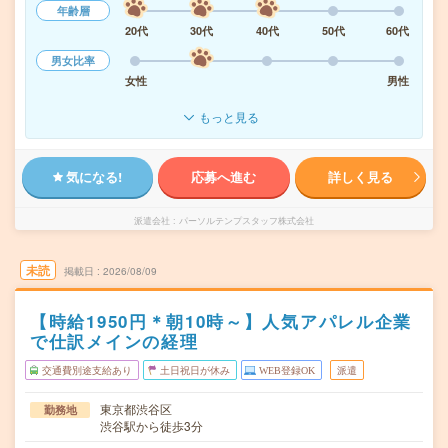
年齢層
20代
30代
40代
50代
60代
男女比率
女性
男性
もっと見る
気になる!
応募へ進む
詳しく見る
派遣会社
パーソルテンプスタッフ株式会社
未読
掲載日
2026/08/09
【時給1950円＊朝10時～】人気アパレル企業
で仕訳メインの経理
交通費別途支給あり
土日祝日が休み
WEB登録OK
派遣
東京都渋谷区
勤務地
渋谷駅から徒歩3分