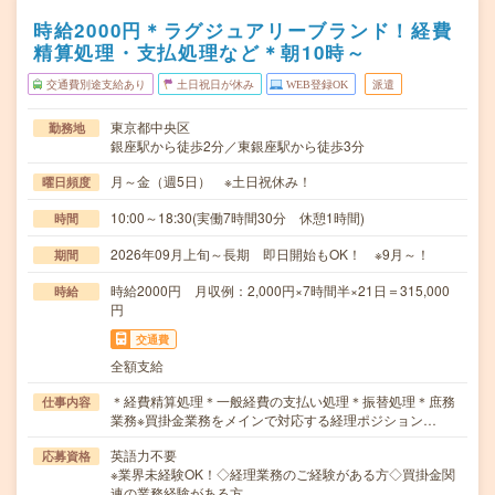
時給2000円＊ラグジュアリーブランド！経費
精算処理・支払処理など＊朝10時～
交通費別途支給あり
土日祝日が休み
WEB登録OK
派遣
東京都中央区
勤務地
銀座駅から徒歩2分／東銀座駅から徒歩3分
月～金（週5日） ※土日祝休み！
曜日頻度
10:00～18:30(実働7時間30分 休憩1時間)
時間
2026年09月上旬～長期 即日開始もOK！ ※9月～！
期間
時給2000円 月収例：2,000円×7時間半×21日＝315,000
時給
円
交通費
全額支給
＊経費精算処理＊一般経費の支払い処理＊振替処理＊庶務
仕事内容
業務※買掛金業務をメインで対応する経理ポジション…
英語力不要
応募資格
※業界未経験OK！◇経理業務のご経験がある方◇買掛金関
連の業務経験がある方