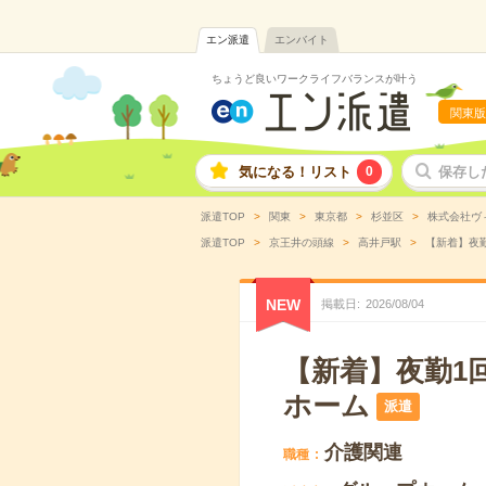
エン派遣
エンバイト
ちょうど良いワークライフバランスが叶う
関東版
気になる！リスト
0
保存し
派遣TOP
関東
東京都
杉並区
株式会社ヴ
派遣TOP
京王井の頭線
高井戸駅
【新着】夜勤
NEW
掲載日
2026
/
08
/
04
【新着】夜勤1回
ホーム
派遣
介護関連
職種