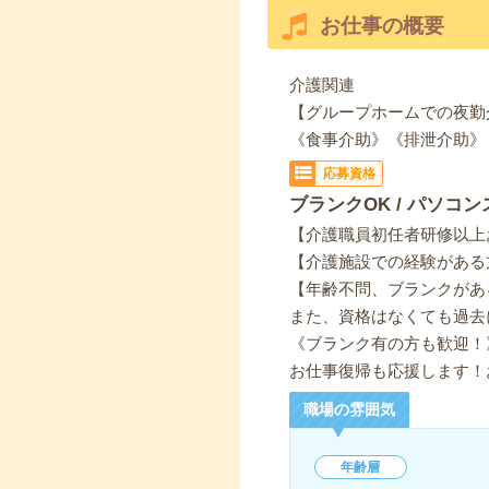
お仕事の概要
介護関連
【グループホームでの夜勤
《食事介助》《排泄介助》
応募資格
ブランクOK / パソコン
【介護職員初任者研修以上
【介護施設での経験がある
【年齢不問、ブランクがあ
また、資格はなくても過去
《ブランク有の方も歓迎！
お仕事復帰も応援します！
職場の雰囲気
年齢層