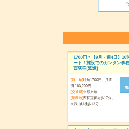
「
1700円＊【9月・週4日】10
ート！施設でのカンタン事
西荻窪[派遣]
[時 給]
時給1700円 月収
例 163,200円
気
[交通費]
全額支給
[勤務地]
西荻窪駅徒歩17分、
久我山駅徒歩13分