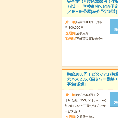
完全在宅＊時給2000円！年収
万以上！学校事務＼紹介予
／＠三軒茶屋[紹介予定派遣]
[時 給]
時給2000円 月収
例 300,000円
気
[交通費]
全額支給
[勤務地]
三軒茶屋駅徒歩6分
時給2050円！ピタッと17時
六本木ヒルズ森タワー勤務＊
募集[派遣]
[時 給]
時給2050円＋交
【月収例】353,625円～ ■給
気
与の前払いが可能な速払いサ
ービスあり
[交通費]
交通費支給あり