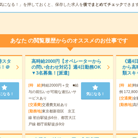
気になる！」を押しておくと、保存した求人を
後でまとめてチェック
できま
あなた
の閲覧履歴からのオススメのお仕事です
時スタ
高時給2000円【オペレーターから
《週4
務！＠
の問い合わせ対応】週4日勤務OK
から高
▼3名募集！[派遣]
類スキ
[時 給]
時給2000円＋交 ■給
[時 給]
時
与の前払いが可能な速払いサ
例 172,80
になる！
気になる！
ービスあり
[交通費]
全
[交通費]
交通費支給あり
[勤務地]
高
[勤務地]
東京都新宿区 京王
線 初台駅徒歩6分、都営大江
戸線 都庁前駅徒歩9分