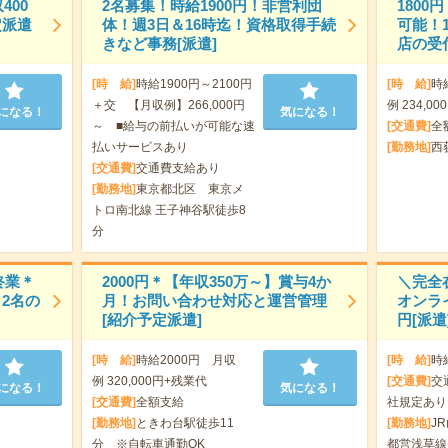
400
2名募集！時給1900円！非営利団
180
定派遣
体！週3日＆16時迄！資格取得手続
可能！
きなど事務[派遣]
店の受
[時 給]
時給1900円～2100円
[時 給]
時
＋交 【月収例】266,000円
例 234,00
になる！
気になる！
～ ■給与の前払いが可能な速
[交通費]
全
払いサービスあり
[勤務地]
西
[交通費]
交通費支給あり
[勤務地]
東京都北区 東京メ
トロ南北線 王子神谷駅徒歩8
分
終業＊
2000円＊【年収350万～】賞与4か
＼完全
2名の
月！お問い合わせ対応と運営管理
オンラ
[紹介予定派遣]
円[派遣
[時 給]
時給2000円 月収
[時 給]
時
例 320,000円+残業代
[交通費]
交
になる！
気になる！
[交通費]
全額支給
社規定あり
[勤務地]
ときわ台駅徒歩11
[勤務地]
J
分 ※自転車通勤OK
都営浅草線 