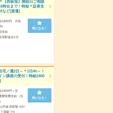
0円＊【西荻窪】開始日ご相談
16時台まで！時短＊証券支
付など[派遣]
給1800円 月収
0円
気になる！
額支給
荻窪駅徒歩1分
在宅／週2日～＊1日4h～！
イン講座の受付！時給2400
]
給2400円＋交
通費実費支給（当
気になる！
）
R山手線 田町駅 4分/
三田駅 7分