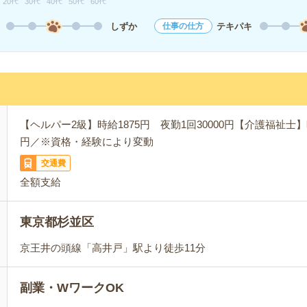
20代
30代
40代
50代
60代
しずか
テキパキ
仕事の仕方
【ヘルパー2級】時給1875円 夜勤1回30000円【介護福祉士】時
円／※資格・経験により変動
交通費
全額支給
東京都杉並区
京王井の頭線「高井戸」駅より徒歩11分
副業・WワークOK