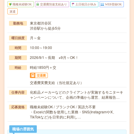
職種未経験OK
交通費別途支給あり
土日祝日が休み
WEB登録OK
派遣
東京都渋谷区
勤務地
渋谷駅から徒歩5分
月～金
曜日頻度
10:00～19:00
時間
2026/9/1～長期 ※9月～OK！
期間
時給1850円＋交
時給
交通費
交通費実費支給（当社規定あり）
化粧品メーカーなどのクライアントが実施するモニターキ
仕事内容
ャンペーンについて、企画の準備から運営、結果報告…
職種未経験OK / ブランクOK / 英語力不要
応募資格
・Excelの関数を使用した業務・SNS(InstagramやX、
TikTokなど)を日常的に利用し…
職場の雰囲気