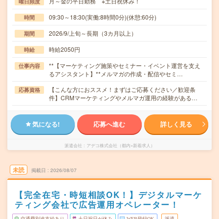
月～金の平日勤務 ※土日祝休み！
曜日頻度
09:30～18:30(実働:8時間0分)(休憩:60分)
時間
2026/9/上旬～長期（3カ月以上）
期間
時給2050円
時給
**【マーケティング施策やセミナー・イベント運営を支え
仕事内容
るアシスタント】**メルマガの作成・配信やセミ…
【こんな方におススメ！まずはご応募ください／歓迎条
応募資格
件】CRMマーケティングやメルマガ運用の経験がある…
気になる!
応募へ進む
詳しく見る
派遣会社
アデコ株式会社（都内×新着求人）
未読
掲載日
2026/08/07
【完全在宅・時短相談OK！】デジタルマーケ
ティング会社で広告運用オペレーター！
交通費別途支給あり
土日祝日が休み
WEB登録OK
派遣