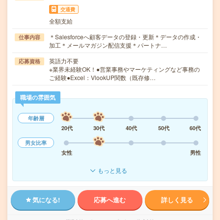
交通費
全額支給
＊Salesforceへ顧客データの登録・更新＊データの作成・
仕事内容
加工＊メールマガジン配信支援＊パートナ…
英語力不要
応募資格
※業界未経験OK！●営業事務やマーケティングなど事務の
ご経験●Excel：VlookUP関数（既存修…
職場の雰囲気
年齢層
20代
30代
40代
50代
60代
男女比率
女性
男性
もっと見る
気になる!
応募へ進む
詳しく見る