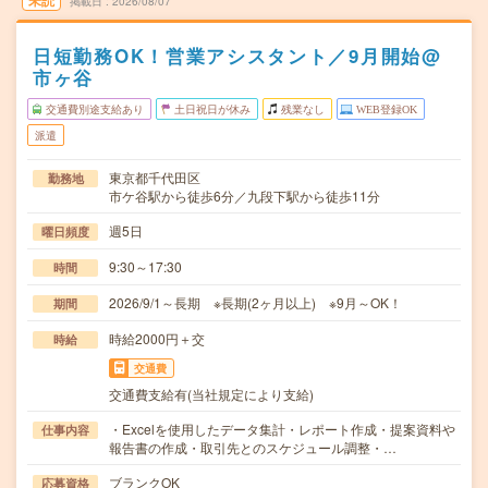
未読
掲載日
2026/08/07
日短勤務OK！営業アシスタント／9月開始@
市ヶ谷
交通費別途支給あり
土日祝日が休み
残業なし
WEB登録OK
派遣
東京都千代田区
勤務地
市ケ谷駅から徒歩6分／九段下駅から徒歩11分
週5日
曜日頻度
9:30～17:30
時間
2026/9/1～長期 ※長期(2ヶ月以上) ※9月～OK！
期間
時給2000円＋交
時給
交通費
交通費支給有(当社規定により支給)
・Excelを使用したデータ集計・レポート作成・提案資料や
仕事内容
報告書の作成・取引先とのスケジュール調整・…
ブランクOK
応募資格