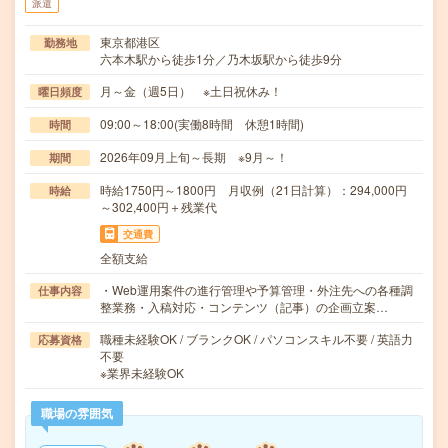
派遣
東京都港区
勤務地
六本木駅から徒歩1分／乃木坂駅から徒歩9分
月～金（週5日） ※土日祝休み！
曜日頻度
09:00～18:00(実働8時間 休憩1時間)
時間
2026年09月上旬～長期 ※9月～！
期間
時給1750円～1800円 月収例（21日計算）：294,000円
時給
～302,400円＋残業代
交通費
全額支給
・Web運用案件の進行管理や予算管理・外注先への各種調
仕事内容
整業務・入稿対応・コンテンツ（記事）の企画立案…
職種未経験OK / ブランクOK / パソコンスキル不要 / 英語力
応募資格
不要
※業界未経験OK
職場の雰囲気