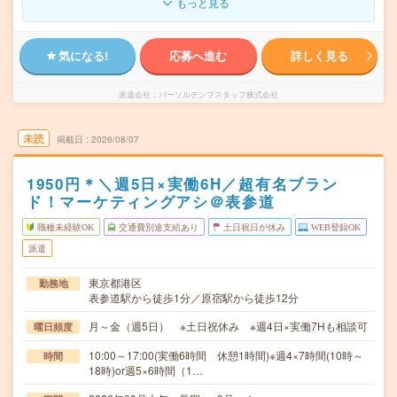
もっと見る
気になる!
応募へ進む
詳しく見る
派遣会社
パーソルテンプスタッフ株式会社
未読
掲載日
2026/08/07
1950円＊＼週5日×実働6H／超有名ブラン
ド！マーケティングアシ＠表参道
職種未経験OK
交通費別途支給あり
土日祝日が休み
WEB登録OK
派遣
東京都港区
勤務地
表参道駅から徒歩1分／原宿駅から徒歩12分
月～金（週5日） ※土日祝休み ※週4日×実働7Hも相談可
曜日頻度
10:00～17:00(実働6時間 休憩1時間)※週4×7時間(10時～
時間
18時)or週5×6時間（1…