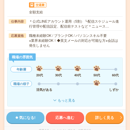
交通費
全額支給
＊公式LINEアカウント運用（5割）┗配信スケジュール進
仕事内容
行管理や配信設定、配信前テストなど＊ニュース…
職種未経験OK / ブランクOK / パソコンスキル不要
応募資格
※業界未経験OK！◆英文メールの対応が可能な方※会話は
発生しません
職場の雰囲気
年齢層
20代
30代
40代
50代
60代
職場の様子
活気がある
しずか
もっと見る
気になる!
応募へ進む
詳しく見る