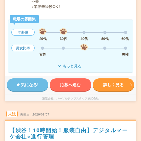
不要
※業界未経験OK！
職場の雰囲気
年齢層
20代
30代
40代
50代
60代
男女比率
女性
男性
もっと見る
気になる!
応募へ進む
詳しく見る
派遣会社
パーソルテンプスタッフ株式会社
未読
掲載日
2026/08/07
【渋谷！10時開始！服装自由】デジタルマー
ケ会社×進行管理