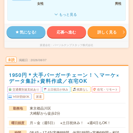
女性
男性
もっと見る
気になる!
応募へ進む
詳しく見る
派遣会社
パーソルテンプスタッフ株式会社
未読
掲載日
2026/08/07
1950円＊大手バーガーチェーン！＼マーケ×
データ集計×資料作成／在宅OK
交通費別途支給あり
土日祝日が休み
残業なし
在宅・リモート
WEB登録OK
派遣
東京都品川区
勤務地
大崎駅から徒歩2分
月～金（週5日） ※土日祝休み！ ※週4日もOK！
曜日頻度
08:45～17:45(実働8時間 休憩1時間)※実働6時間～相談
時間