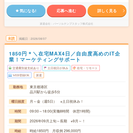
気になる!
応募へ進む
詳しく見る
派遣会社
パーソルテンプスタッフ株式会社
未読
掲載日
2026/08/07
1850円＊＼在宅MAX4日／自由度高めのIT企
業！マーケティングサポート
交通費別途支給あり
土日祝日が休み
在宅・リモート
WEB登録OK
派遣
東京都港区
勤務地
品川駅から徒歩5分
月～金（週5日） ※土日祝休み！
曜日頻度
09:00～18:00(実働8時間 休憩1時間)
時間
2026年09月上旬～長期 ※9月～！
期間
時給1850円 月収例 296,000円
時給