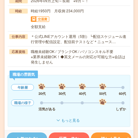
2026年09月上旬～長期 ※9月～！
期間
時給1950円 月収例 234,000円
時給
交通費
全額支給
＊公式LINEアカウント運用（5割）┗配信スケジュール進
仕事内容
行管理や配信設定、配信前テストなど＊ニュース…
職種未経験OK / ブランクOK / パソコンスキル不要
応募資格
※業界未経験OK！◆英文メールの対応が可能な方※会話は
発生しません
職場の雰囲気
年齢層
20代
30代
40代
50代
60代
職場の様子
活気がある
しずか
もっと見る