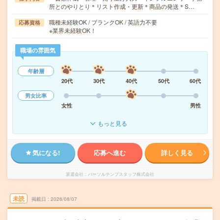
所とのやりとり＊リスト作成・更新＊商品の発送＊S…
職種未経験OK / ブランクOK / 英語力不要
応募資格
※業界未経験OK！
職場の雰囲気
年齢層
20代
30代
40代
50代
60代
男女比率
女性
男性
もっと見る
気になる!
応募へ進む
詳しく見る
派遣会社
パーソルテンプスタッフ株式会社
未読
掲載日
2026/08/07