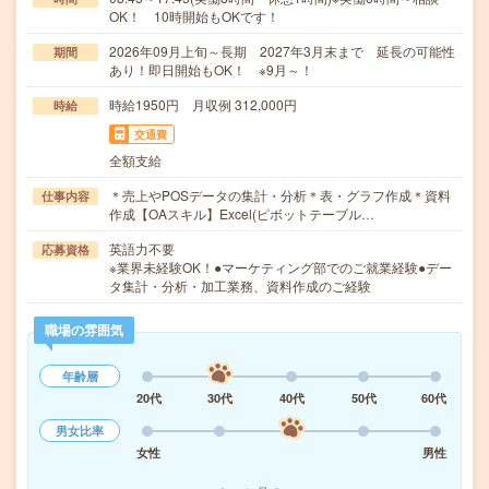
OK！ 10時開始もOKです！
2026年09月上旬～長期 2027年3月末まで 延長の可能性
期間
あり！即日開始もOK！ ※9月～！
時給1950円 月収例 312,000円
時給
交通費
全額支給
＊売上やPOSデータの集計・分析＊表・グラフ作成＊資料
仕事内容
作成【OAスキル】Excel(ピボットテーブル…
英語力不要
応募資格
※業界未経験OK！●マーケティング部でのご就業経験●デー
タ集計・分析・加工業務、資料作成のご経験
職場の雰囲気
年齢層
20代
30代
40代
50代
60代
男女比率
女性
男性