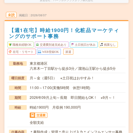
派遣会社
パーソルテンプスタッフ株式会社
未読
掲載日
2026/08/07
【週1在宅】時給1900円！化粧品マーケティ
ングのサポート事務
職種未経験OK
交通費別途支給あり
土日祝日が休み
残業なし
在宅・リモート
WEB登録OK
派遣
東京都港区
勤務地
六本木一丁目駅から徒歩3分／溜池山王駅から徒歩5分
月～金（週5日） ※土日祝はおやすみ！
曜日頻度
11:00～17:00(実働5時間 休憩1時間)
時間
2026年09月上旬～長期 即日開始もOK！ ※9月～！
期間
時給1900円 月収例 190,000円
時給
交通費
全額支給
＊書類作成・管理＊売り上げ入力＊インフルエンサー事務
仕事内容