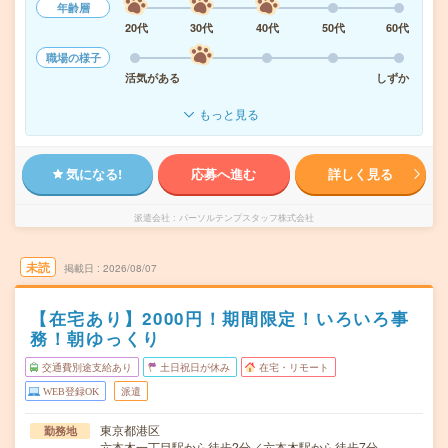
年齢層
20代
30代
40代
50代
60代
職場の様子
活気がある
しずか
もっと見る
気になる!
応募へ進む
詳しく見る
派遣会社
パーソルテンプスタッフ株式会社
未読
掲載日
2026/08/07
【在宅あり】2000円！期間限定！いろいろ事
務！朝ゆっくり
交通費別途支給あり
土日祝日が休み
在宅・リモート
WEB登録OK
派遣
東京都港区
勤務地
六本木一丁目駅から徒歩2分／六本木駅から徒歩7分