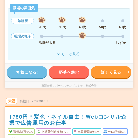
職場の雰囲気
年齢層
20代
30代
40代
50代
60代
職場の様子
活気がある
しずか
もっと見る
気になる!
応募へ進む
詳しく見る
派遣会社
パーソルテンプスタッフ株式会社
未読
掲載日
2026/08/07
1750円＊髪色・ネイル自由！Webコンサル企
業で広告運用のお仕事
職種未経験OK
交通費別途支給あり
土日祝日が休み
WEB登録OK