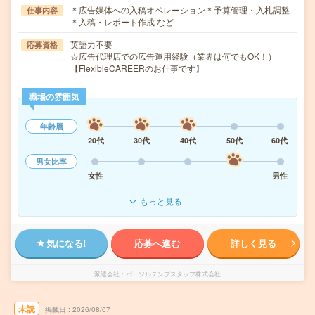
＊広告媒体への入稿オペレーション＊予算管理・入札調整
仕事内容
＊入稿・レポート作成 など
英語力不要
応募資格
☆広告代理店での広告運用経験（業界は何でもOK！）
【FlexibleCAREERのお仕事です】
職場の雰囲気
年齢層
20代
30代
40代
50代
60代
男女比率
女性
男性
もっと見る
気になる!
応募へ進む
詳しく見る
派遣会社
パーソルテンプスタッフ株式会社
未読
掲載日
2026/08/07