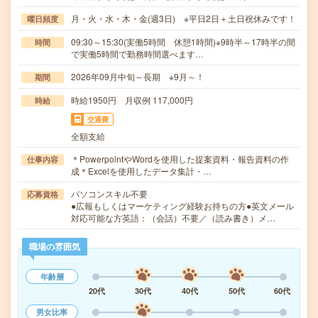
月・火・水・木・金(週3日) ※平日2日＋土日祝休みです！
曜日頻度
09:30～15:30(実働5時間 休憩1時間)※9時半～17時半の間
時間
で実働5時間で勤務時間選べます…
2026年09月中旬～長期 ※9月～！
期間
時給1950円 月収例 117,000円
時給
交通費
全額支給
＊PowerpointやWordを使用した提案資料・報告資料の作
仕事内容
成＊Excelを使用したデータ集計・…
パソコンスキル不要
応募資格
●広報もしくはマーケティング経験お持ちの方●英文メール
対応可能な方英語：（会話）不要／（読み書き）メ…
職場の雰囲気
年齢層
20代
30代
40代
50代
60代
男女比率