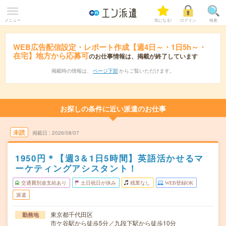
メニュー
気になる!
ログイン
検索
WEB広告配信設定・レポート作成【週4日～・1日5h～・
在宅】地方から応募可
のお仕事情報は、掲載が終了しています
掲載時の情報は、
ページ下部
からご覧いただけます。
お探しの条件に近い派遣のお仕事
未読
掲載日
2026/08/07
1950円＊【週3＆1日5時間】英語活かせるマ
ーケティングアシスタント！
交通費別途支給あり
土日祝日が休み
残業なし
WEB登録OK
派遣
東京都千代田区
勤務地
市ケ谷駅から徒歩5分／九段下駅から徒歩10分