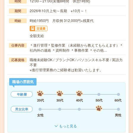
12:00～21:00(実働8時間 休憩1時間)
時間
2026年10月上旬～長期 ※10月～！
期間
時給1950円 月収例 312,000円+残業代
時給
交通費
全額支給
＊進行管理＊監修作業 （未経験から教えてもらえます）＊
仕事内容
社内外の連絡 ＊資料制作 ＊事務作業 ＊その他…
職種未経験OK / ブランクOK / パソコンスキル不要 / 英語力
応募資格
不要
※進行管理業務のご経験者は歓迎いたします。
職場の雰囲気
年齢層
20代
30代
40代
50代
60代
男女比率
女性
男性
もっと見る