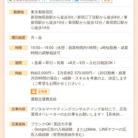
東京都新宿区
勤務地
新宿御苑前駅から徒歩3分／新宿三丁目駅から徒歩8分／東
新宿駅から徒歩10分／新宿駅から徒歩12分／新宿西口駅か
ら徒歩14分
月～金
曜日頻度
10:00～19:00（休憩：就業時間内1時間）※時短勤務・就業
時間
時間の調整相談可
＜急募＞即日～長期 ※8月～9月～入社日相談OK！
期間
時給2,000円～ 【月収例】370,000円～（20日勤務・残業
時給
月20時間の場合） ※経験・スキルを考慮の上、決定します
（ご希望をお聞かせください）。
交通費
通勤交通費支給
デジタルマーケティングコンサルティング会社にて、広告
仕事内容
運用オペレーターのお仕事をお願いします！【具体的…
ブランクOK / 英語力不要
応募資格
・Google広告の入稿経験、またはMeta、LINEヤフーの広
告入稿経験（管理画面操作含む）