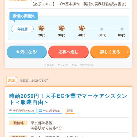
【必須スキル】・OA基本操作・英語の実務経験(読み書き)
職場の雰囲気
年齢層
20代
30代
40代
50代
60代
気になる!
応募へ進む
詳しく見る
派遣会社
マンパワーグループ株式会社
未読
掲載日
2026/08/07
時給2050円！大手EC企業でマーケアシスタン
ト＜服装自由＞
土日祝日が休み
WEB登録OK
派遣
東京都渋谷区
勤務地
渋谷駅から徒歩5分