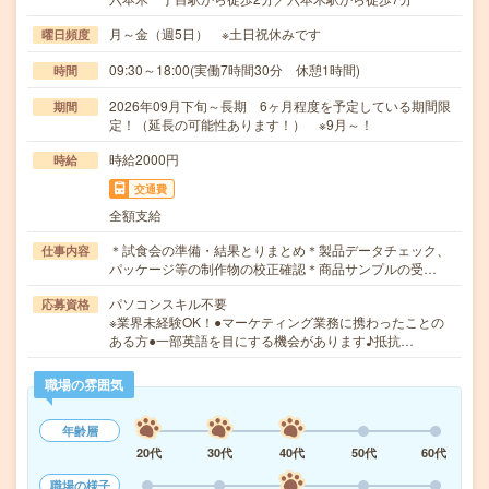
月～金（週5日） ※土日祝休みです
曜日頻度
09:30～18:00(実働7時間30分 休憩1時間)
時間
2026年09月下旬～長期 6ヶ月程度を予定している期間限
期間
定！（延長の可能性あります！） ※9月～！
時給2000円
時給
交通費
全額支給
＊試食会の準備・結果とりまとめ＊製品データチェック、
仕事内容
パッケージ等の制作物の校正確認＊商品サンプルの受…
パソコンスキル不要
応募資格
※業界未経験OK！●マーケティング業務に携わったことの
ある方●一部英語を目にする機会があります♪抵抗…
職場の雰囲気
年齢層
20代
30代
40代
50代
60代
職場の様子