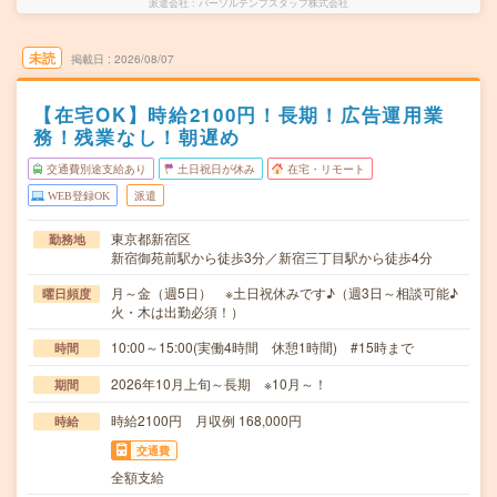
派遣会社
パーソルテンプスタッフ株式会社
未読
掲載日
2026/08/07
【在宅OK】時給2100円！長期！広告運用業
務！残業なし！朝遅め
交通費別途支給あり
土日祝日が休み
在宅・リモート
WEB登録OK
派遣
東京都新宿区
勤務地
新宿御苑前駅から徒歩3分／新宿三丁目駅から徒歩4分
月～金（週5日） ※土日祝休みです♪（週3日～相談可能♪
曜日頻度
火・木は出勤必須！）
10:00～15:00(実働4時間 休憩1時間) #15時まで
時間
2026年10月上旬～長期 ※10月～！
期間
時給2100円 月収例 168,000円
時給
交通費
全額支給