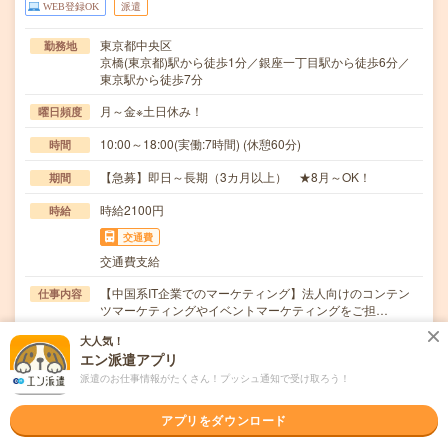
WEB登録OK
派遣
東京都中央区
勤務地
京橋(東京都)駅から徒歩1分／銀座一丁目駅から徒歩6分／
東京駅から徒歩7分
月～金※土日休み！
曜日頻度
10:00～18:00(実働:7時間) (休憩60分)
時間
【急募】即日～長期（3カ月以上） ★8月～OK！
期間
時給2100円
時給
交通費
交通費支給
【中国系IT企業でのマーケティング】法人向けのコンテン
仕事内容
ツマーケティングやイベントマーケティングをご担…
大人気！
マーケティングや、外部向けに文章やPRなどのライティン
応募資格
エン派遣アプリ
グ経験のある方。イベント運営の経験ある方歓迎で…
派遣のお仕事情報がたくさん！プッシュ通知で受け取ろう！
職場の雰囲気
アプリをダウンロード
年齢層