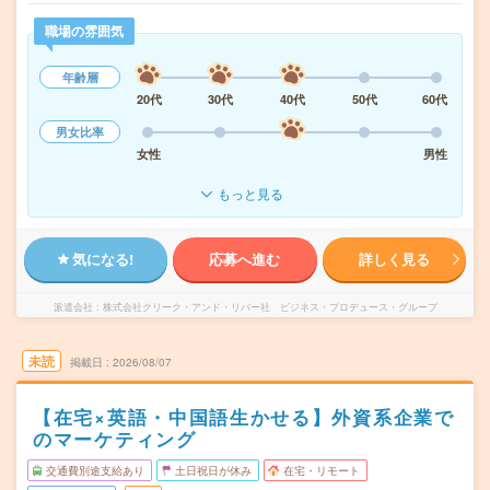
職場の雰囲気
年齢層
20代
30代
40代
50代
60代
男女比率
女性
男性
もっと見る
気になる!
応募へ進む
詳しく見る
派遣会社
株式会社クリーク・アンド・リバー社 ビジネス・プロデュース・グループ
未読
掲載日
2026/08/07
【在宅×英語・中国語生かせる】外資系企業で
のマーケティング
交通費別途支給あり
土日祝日が休み
在宅・リモート