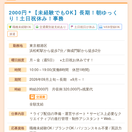
2000円＊【未経験でもOK】長期！朝ゆっく
り！土日祝休み！事務
職種未経験OK
交通費別途支給あり
土日祝日が休み
WEB登録OK
派遣
東京都港区
勤務地
浜松町駅から徒歩7分／御成門駅から徒歩2分
月～金（週5日） ※土日祝お休みです！
曜日頻度
10:00～19:00(実働8時間 休憩1時間)
時間
2026年09月上旬～長期 ※9月～！
期間
時給2000円 月収例 320,000円+残業代
時給
交通費
全額支給
＊ライブ配信の準備・運営サポート＊サービス上必要なク
仕事内容
リエイティブの進行管理・制作アシスタント＊Web…
職種未経験OK / ブランクOK / パソコンスキル不要 / 英語力
応募資格