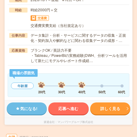
時給2000円＋交
時給
交通費
交通費実費支給（当社規定あり）
データ集計・分析・サービスに関するデータの収集・正規
仕事内容
化・契約加入や解約などに関わる収集データの成形・…
ブランクOK / 英語力不要
応募資格
・Tableau／PowerBIの実務経験(DWH、分析ツールを活用
して新たにモデルやレポート作成経…
職場の雰囲気
年齢層
20代
30代
40代
50代
60代
気になる!
応募へ進む
詳しく見る
派遣会社
マンパワーグループ株式会社