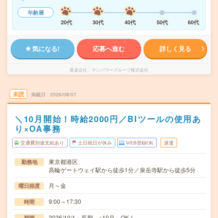
年齢層
20代
30代
40代
50代
60代
気になる!
応募へ進む
詳しく見る
派遣会社
マンパワーグループ株式会社
未読
掲載日
2026/08/07
＼10月開始！時給2000円／BIツールの使用あ
り×OA事務
交通費別途支給あり
土日祝日が休み
WEB登録OK
派遣
東京都港区
勤務地
高輪ゲートウェイ駅から徒歩1分／泉岳寺駅から徒歩5分
月～金
曜日頻度
9:00～17:30
時間
2026/10/1～長期 ※10月～OK！
期間