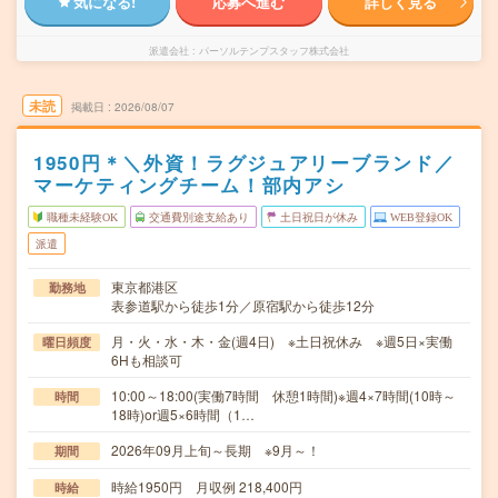
気になる!
応募へ進む
詳しく見る
派遣会社
パーソルテンプスタッフ株式会社
未読
掲載日
2026/08/07
1950円＊＼外資！ラグジュアリーブランド／
マーケティングチーム！部内アシ
職種未経験OK
交通費別途支給あり
土日祝日が休み
WEB登録OK
派遣
東京都港区
勤務地
表参道駅から徒歩1分／原宿駅から徒歩12分
月・火・水・木・金(週4日) ※土日祝休み ※週5日×実働
曜日頻度
6Hも相談可
10:00～18:00(実働7時間 休憩1時間)※週4×7時間(10時～
時間
18時)or週5×6時間（1…
2026年09月上旬～長期 ※9月～！
期間
時給1950円 月収例 218,400円
時給