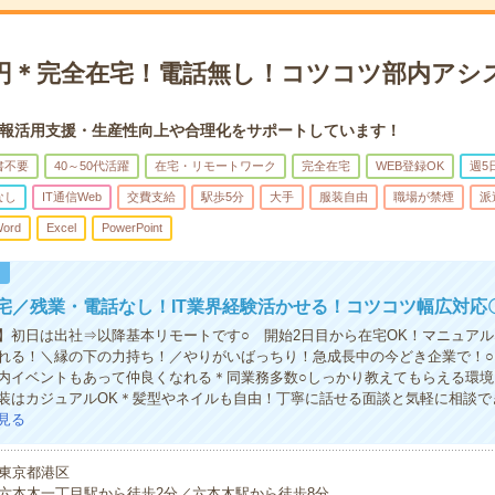
00円＊完全在宅！電話無し！コツコツ部内アシ
報活用支援・生産性向上や合理化をサポートしています！
書不要
40～50代活躍
在宅・リモートワーク
完全在宅
WEB登録OK
週5
なし
IT通信Web
交費支給
駅歩5分
大手
服装自由
職場が禁煙
派
ord
Excel
PowerPoint
！
宅／残業・電話なし！IT業界経験活かせる！コツコツ幅広対応
】初日は出社⇒以降基本リモートです○ 開始2日目から在宅OK！マニュア
れる！＼縁の下の力持ち！／やりがいばっちり！急成長中の今どき企業で！○
内イベントもあって仲良くなれる＊同業務多数○しっかり教えてもらえる環境
装はカジュアルOK＊髪型やネイルも自由！丁寧に話せる面談と気軽に相談で
見る
東京都港区
六本木一丁目駅から徒歩2分／六本木駅から徒歩8分