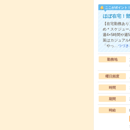
ここがポイント
ほぼ在宅！
【在宅勤務あり
め＊スケジュー
週4×5時間や
装はカジュアル
「やっ…
つづき
勤務地
曜日頻度
時間
期間
時給