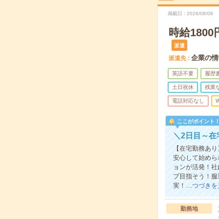
掲載日
2026/08/08
時給18
派遣
企業の情
派遣先
英語不要
履歴
土日祝休
残業
電話対応なし
W
ここがポイント
＼2日目～在
【在宅勤務あり
安心して始めら
ョンが活発！社
プ目指そう！服
実！…
つづきを
勤務地