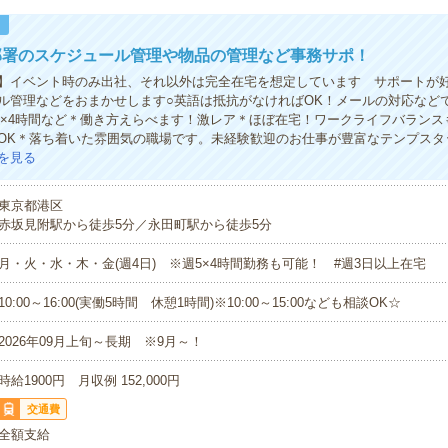
！
部署のスケジュール管理や物品の管理など事務サポ！
】イベント時のみ出社、それ以外は完全在宅を想定しています サポートが
ル管理などをおまかせします○英語は抵抗がなければOK！メールの対応など
週5×4時間など＊働き方えらべます！激レア＊ほぼ在宅！ワークライフバラン
OK＊落ち着いた雰囲気の職場です。未経験歓迎のお仕事が豊富なテンプスタ
を見る
東京都港区
赤坂見附駅から徒歩5分／永田町駅から徒歩5分
月・火・水・木・金(週4日) ※週5×4時間勤務も可能！ #週3日以上在宅
10:00～16:00(実働5時間 休憩1時間)※10:00～15:00なども相談OK☆
2026年09月上旬～長期 ※9月～！
時給1900円 月収例 152,000円
交通費
全額支給