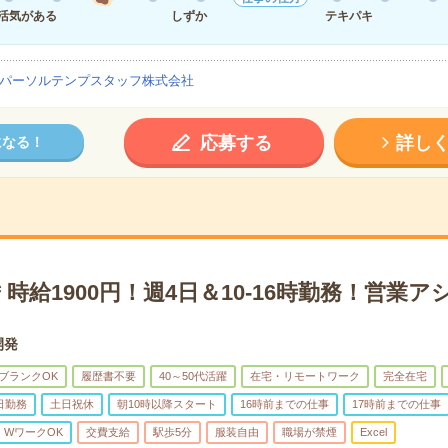
活気がある
しずか
テキパキ
パーソルテンプスタッフ株式会社
応募する
詳し
になる！
時給1900円！週4日＆10-16時勤務！営業
開発
ブランクOK
履歴書不要
40～50代活躍
在宅・リモートワーク
完全在宅
日勤務
土日祝休
朝10時以降スタート
16時前までの仕事
17時前までの仕事
・WワークOK
交費支給
駅歩5分
服装自由
職場が禁煙
Excel