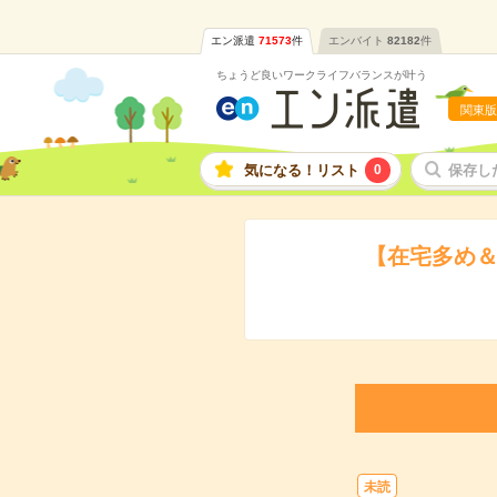
エン派遣
71573
件
エンバイト
82182
件
ちょうど良いワークライフバランスが叶う
関東版
気になる！リスト
0
保存し
【在宅多め＆
未読