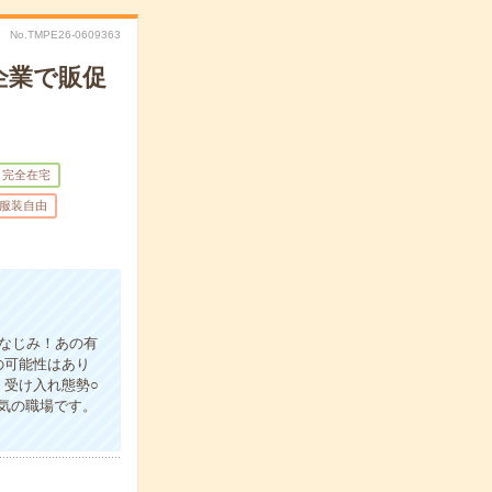
No.TMPE26-0609363
企業で販促
完全在宅
服装自由
おなじみ！あの有
の可能性はあり
受け入れ態勢○
気の職場です。