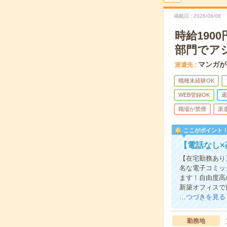
掲載日
2026/08/08
時給19
部門でア
マンガが
派遣先
職種未経験OK
WEB登録OK
週
職場が禁煙
派
ここがポイント
【電話なし
【在宅勤務あり
名な電子コミッ
ます！自由度高
新築オフィスで
…
つづきを見る
勤務地