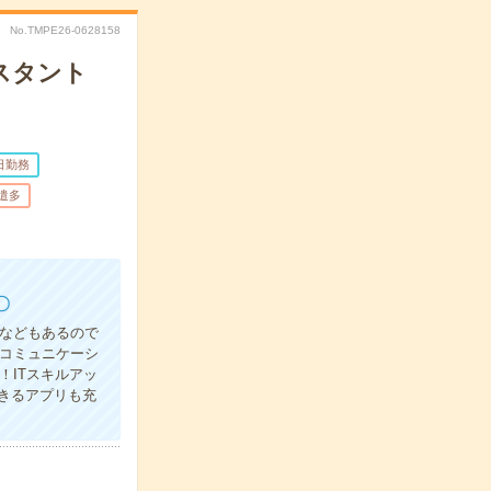
No.TMPE26-0628158
スタント
日勤務
遣多
〇
ルなどもあるので
コミュニケーシ
！ITスキルアッ
きるアプリも充