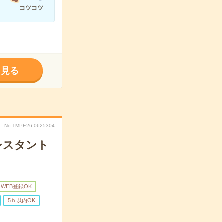
コツコツ
く見る
No.TMPE26-0625304
アシスタント
WEB登録OK
5ｈ以内OK