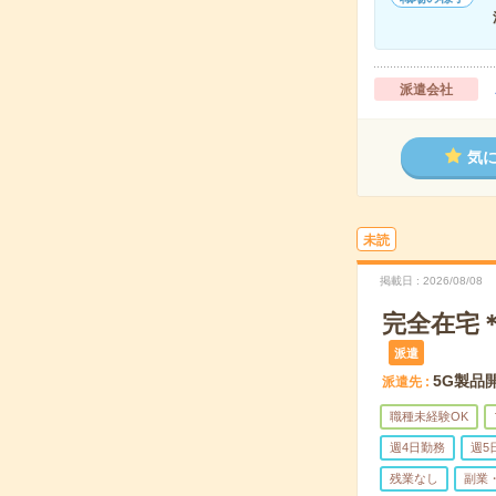
派遣会社
気
未読
掲載日
2026/08/08
完全在宅＊
派遣
5G製品
派遣先
職種未経験OK
週4日勤務
週5
残業なし
副業