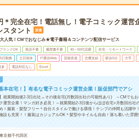
00円＊完全在宅！電話無し！電子コミック運営
シスタント
派遣
大人気！CMでおなじみ★電子書籍＆コンテンツ配信サービス
ブランクOK
英語不要
履歴書不要
40～50代活躍
在宅・リモートワーク
5日勤務
土日祝休
IT通信Web
芸能音楽
交費支給
駅歩5分
大手
遣多
電話対応なし
Excel
！
×基本在宅！】有名な電子コミック運営企業！販促部門でアシ
】就業開始後2-3日出社→その後在宅(月数回出社の可能性あり) ～CMでも
ク運営企業！マンガ好き必見！～就業開始2-3日後からほぼ在宅○月数回出社
め！服装・髪型フリー＊自分スタイルで働ける環境！テンプの仲間も活躍中！
施設も充実！！服装はカジュアルOK＊髪型やネイルも自由！落ち着いた雰囲
東京都千代田区