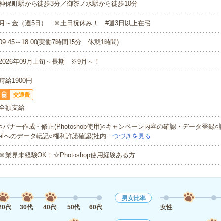
神保町駅から徒歩3分／御茶ノ水駅から徒歩10分
月～金（週5日） ※土日祝休み！ #週3日以上在宅
09:45～18:00(実働7時間15分 休憩1時間)
2026年09月上旬～長期 ※9月～！
時給1900円
交通費
全額支給
○バナー作成・修正(Photoshop使用)○キャンペーン内容の確認・データ登録○
elへのデータ転記○権利許諾確認(社内…
つづきを見る
※業界未経験OK！☆Photoshop使用経験ある方
男女比率
20代
30代
40代
50代
60代
女性