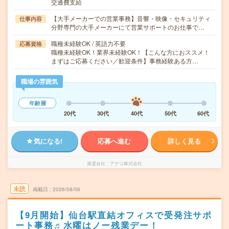
交通費支給
【大手メーカーでの営業事務】音響・映像・セキュリティ
仕事内容
分野専門の大手メーカーにて営業サポートのお仕事で…
職種未経験OK / 英語力不要
応募資格
職種未経験OK！業界未経験OK！【こんな方におススメ！
まずはご応募ください／歓迎条件】事務経験ある方…
職場の雰囲気
年齢層
20代
30代
40代
50代
60代
気になる!
応募へ進む
詳しく見る
派遣会社
アデコ株式会社
未読
掲載日
2026/08/06
【9月開始】仙台駅直結オフィスで受発注サポ
ート事務♬水曜はノー残業デー！