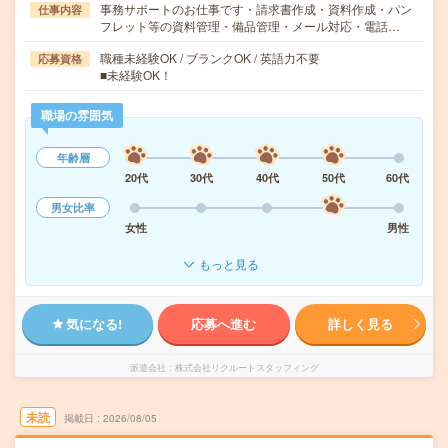
事務サポートのお仕事です・請求書作成・資料作成・パン
仕事内容
フレット等の資料管理・備品管理・メール対応・電話…
職種未経験OK / ブランクOK / 英語力不要
応募資格
■未経験OK！
職場の雰囲気
年齢層
20代
30代
40代
50代
60代
男女比率
女性
男性
もっと見る
気になる!
応募へ進む
詳しく見る
派遣会社
株式会社リクルートスタッフィング
未読
掲載日
2026/08/05