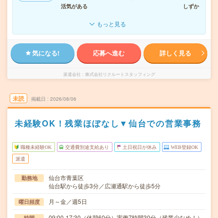
活気がある
しずか
もっと見る
気になる!
応募へ進む
詳しく見る
派遣会社
株式会社リクルートスタッフィング
未読
掲載日
2026/08/06
未経験OK！残業ほぼなし▼仙台での営業事務
職種未経験OK
交通費別途支給あり
土日祝日が休み
WEB登録OK
派遣
仙台市青葉区
勤務地
仙台駅から徒歩3分／広瀬通駅から徒歩5分
月～金／週5日
曜日頻度
09:00-17:30（休憩60分）実働7時間30分（残業少なめ！）
時間