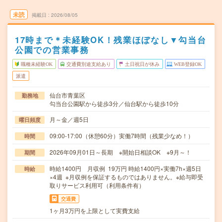
未読
掲載日
2026/08/05
17時まで＊未経験OK！残業ほぼなし▼勾当台
公園での営業事務
職種未経験OK
交通費別途支給あり
土日祝日が休み
WEB登録OK
派遣
仙台市青葉区
勤務地
勾当台公園駅から徒歩3分／仙台駅から徒歩10分
月～金／週5日
曜日頻度
09:00-17:00（休憩60分）実働7時間（残業少なめ！）
時間
2026年09月01日～長期 ※開始日相談OK ※9月～！
期間
時給1400円 月収例 19万円 時給1400円×実働7h×週5日
時給
×4週 ※月収例を保証するものではありません。※給与即受
取りサービス利用可（利用条件有）
交通費
1ヶ月3万円を上限として実費支給