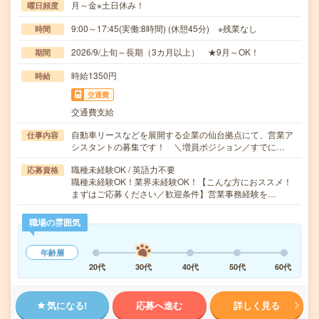
月～金※土日休み！
曜日頻度
9:00～17:45(実働:8時間) (休憩45分) ※残業なし
時間
2026/9/上旬～長期（3カ月以上） ★9月～OK！
期間
時給1350円
時給
交通費
交通費支給
自動車リースなどを展開する企業の仙台拠点にて、営業ア
仕事内容
シスタントの募集です！ ＼増員ポジション／すでに…
職種未経験OK / 英語力不要
応募資格
職種未経験OK！業界未経験OK！【こんな方におススメ！
まずはご応募ください／歓迎条件】営業事務経験を…
職場の雰囲気
年齢層
20代
30代
40代
50代
60代
気になる!
応募へ進む
詳しく見る