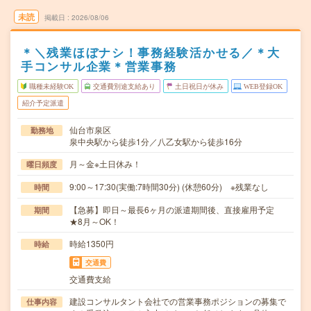
未読
掲載日
2026/08/06
＊＼残業ほぼナシ！事務経験活かせる／＊大
手コンサル企業＊営業事務
職種未経験OK
交通費別途支給あり
土日祝日が休み
WEB登録OK
紹介予定派遣
仙台市泉区
勤務地
泉中央駅から徒歩1分／八乙女駅から徒歩16分
月～金※土日休み！
曜日頻度
9:00～17:30(実働:7時間30分) (休憩60分) ※残業なし
時間
【急募】即日～最長6ヶ月の派遣期間後、直接雇用予定
期間
★8月～OK！
時給1350円
時給
交通費
交通費支給
建設コンサルタント会社での営業事務ポジションの募集で
仕事内容