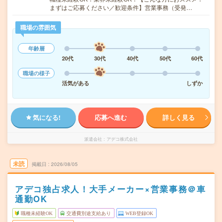
まずはご応募ください／歓迎条件】営業事務（受発…
職場の雰囲気
年齢層
20代
30代
40代
50代
60代
職場の様子
活気がある
しずか
気になる!
応募へ進む
詳しく見る
派遣会社
アデコ株式会社
未読
掲載日
2026/08/05
アデコ独占求人！大手メーカー×営業事務＠車
通勤OK
職種未経験OK
交通費別途支給あり
WEB登録OK