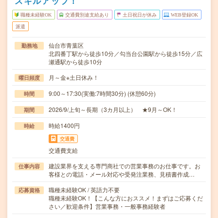
スキルアップ！
職種未経験OK
交通費別途支給あり
土日祝日が休み
WEB登録OK
派遣
仙台市青葉区
勤務地
北四番丁駅から徒歩10分／勾当台公園駅から徒歩15分／広
瀬通駅から徒歩10分
月～金※土日休み！
曜日頻度
9:00～17:30(実働:7時間30分) (休憩60分)
時間
2026/9/上旬～長期（3カ月以上） ★9月～OK！
期間
時給1400円
時給
交通費
交通費支給
建設業界を支える専門商社での営業事務のお仕事です。お
仕事内容
客様との電話・メール対応や受発注業務、見積書作成…
職種未経験OK / 英語力不要
応募資格
職種未経験OK！【こんな方におススメ！まずはご応募くだ
さい／歓迎条件】営業事務・一般事務経験者