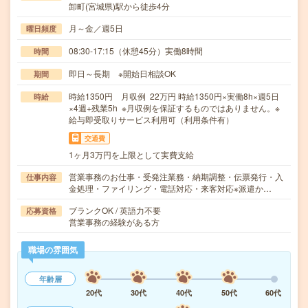
卸町(宮城県)駅から徒歩4分
月～金／週5日
曜日頻度
08:30-17:15（休憩45分）実働8時間
時間
即日～長期 ※開始日相談OK
期間
時給1350円 月収例 22万円 時給1350円×実働8h×週5日
時給
×4週+残業5h ※月収例を保証するものではありません。※
給与即受取りサービス利用可（利用条件有）
交通費
1ヶ月3万円を上限として実費支給
営業事務のお仕事・受発注業務・納期調整・伝票発行・入
仕事内容
金処理・ファイリング・電話対応・来客対応※派遣か…
ブランクOK / 英語力不要
応募資格
営業事務の経験がある方
職場の雰囲気
年齢層
20代
30代
40代
50代
60代