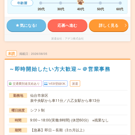
年齢層
20代
30代
40代
50代
60代
気になる!
応募へ進む
詳しく見る
派遣会社
アデコ株式会社
未読
掲載日
2026/08/05
～即時開始したい方大歓迎～＠営業事務
交通費別途支給あり
WEB登録OK
派遣
仙台市泉区
勤務地
泉中央駅から車11分／八乙女駅から車13分
シフト制
曜日頻度
9:00～18:00(実働:8時間) (休憩60分) ※残業なし
時間
【急募】即日～長期（3カ月以上）
期間