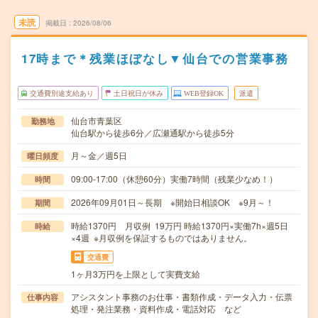
未読
掲載日
2026/08/06
17時まで＊残業ほぼなし▼仙台での営業事務
交通費別途支給あり
土日祝日が休み
WEB登録OK
派遣
仙台市青葉区
勤務地
仙台駅から徒歩6分／広瀬通駅から徒歩5分
月～金／週5日
曜日頻度
09:00-17:00（休憩60分）実働7時間（残業少なめ！）
時間
2026年09月01日～長期 ※開始日相談OK ※9月～！
期間
時給1370円 月収例 19万円 時給1370円×実働7h×週5日
時給
×4週 ※月収例を保証するものではありません。
交通費
1ヶ月3万円を上限として実費支給
アシスタント事務のお仕事・書類作成・データ入力・伝票
仕事内容
処理・発注業務・資料作成・電話対応 など