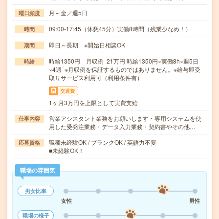
月～金／週5日
曜日頻度
09:00-17:45（休憩45分）実働8時間（残業少なめ！）
時間
即日～長期 ※開始日相談OK
期間
時給1350円 月収例 21万円 時給1350円×実働8h×週5日
時給
×4週 ※月収例を保証するものではありません。※給与即受
取りサービス利用可（利用条件有）
交通費
1ヶ月3万円を上限として実費支給
営業アシスタント業務をお願いします・専用システムを使
仕事内容
用した受発注業務・データ入力業務・契約書やその他…
職種未経験OK / ブランクOK / 英語力不要
応募資格
■未経験OK！
職場の雰囲気
男女比率
女性
男性
職場の様子