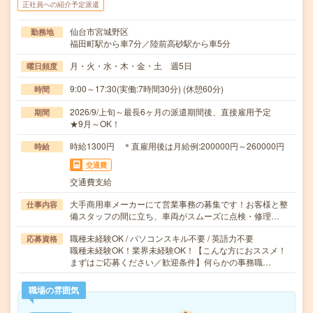
正社員への紹介予定派遣
仙台市宮城野区
勤務地
福田町駅から車7分／陸前高砂駅から車5分
月・火・水・木・金・土 週5日
曜日頻度
9:00～17:30(実働:7時間30分) (休憩60分)
時間
2026/9/上旬～最長6ヶ月の派遣期間後、直接雇用予定
期間
★9月～OK！
時給1300円 ＊直雇用後は月給例:200000円～260000円
時給
交通費
交通費支給
大手商用車メーカーにて営業事務の募集です！お客様と整
仕事内容
備スタッフの間に立ち、車両がスムーズに点検・修理…
職種未経験OK / パソコンスキル不要 / 英語力不要
応募資格
職種未経験OK！業界未経験OK！【こんな方におススメ！
まずはご応募ください／歓迎条件】何らかの事務職…
職場の雰囲気