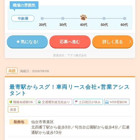
職場の雰囲気
年齢層
20代
30代
40代
50代
60代
気になる!
応募へ進む
詳しく見る
派遣会社
アデコ株式会社
未読
掲載日
2026/08/06
最寄駅からスグ！車両リース会社×営業アシス
タント
職種未経験OK
交通費別途支給あり
土日祝日が休み
WEB登録OK
派遣
仙台市青葉区
勤務地
北四番丁駅から徒歩3分／勾当台公園駅から徒歩4分／広瀬
通駅から徒歩13分