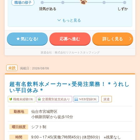
職場の様子
活気がある
しずか
もっと見る
気になる!
応募へ進む
詳しく見る
派遣会社
株式会社リクルートスタッフィング
未読
掲載日
2026/08/06
超有名飲料水メーカー×受発注業務！＊うれし
い平日休み＊
職種未経験OK
交通費別途支給あり
WEB登録OK
派遣
仙台市宮城野区
勤務地
小鶴新田駅から徒歩10分
シフト制
曜日頻度
9:00～17:45(実働:7時間45分) (休憩60分) ※残業なし
時間