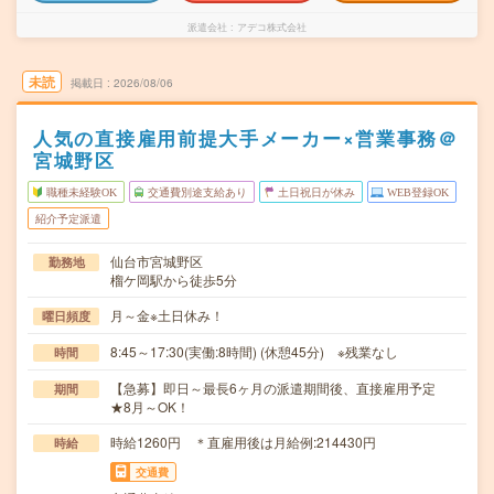
派遣会社
アデコ株式会社
未読
掲載日
2026/08/06
人気の直接雇用前提大手メーカー×営業事務＠
宮城野区
職種未経験OK
交通費別途支給あり
土日祝日が休み
WEB登録OK
紹介予定派遣
仙台市宮城野区
勤務地
榴ケ岡駅から徒歩5分
月～金※土日休み！
曜日頻度
8:45～17:30(実働:8時間) (休憩45分) ※残業なし
時間
【急募】即日～最長6ヶ月の派遣期間後、直接雇用予定
期間
★8月～OK！
時給1260円 ＊直雇用後は月給例:214430円
時給
交通費