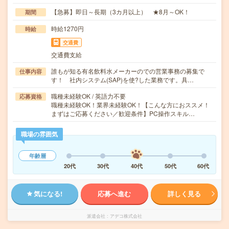
【急募】即日～長期（3カ月以上） ★8月～OK！
期間
時給1270円
時給
交通費
交通費支給
誰もが知る有名飲料水メーカーのでの営業事務の募集で
仕事内容
す！ 社内システム(SAP)を使?した業務です。具…
職種未経験OK / 英語力不要
応募資格
職種未経験OK！業界未経験OK！【こんな方におススメ！
まずはご応募ください／歓迎条件】PC操作スキル…
職場の雰囲気
年齢層
20代
30代
40代
50代
60代
気になる!
応募へ進む
詳しく見る
派遣会社
アデコ株式会社