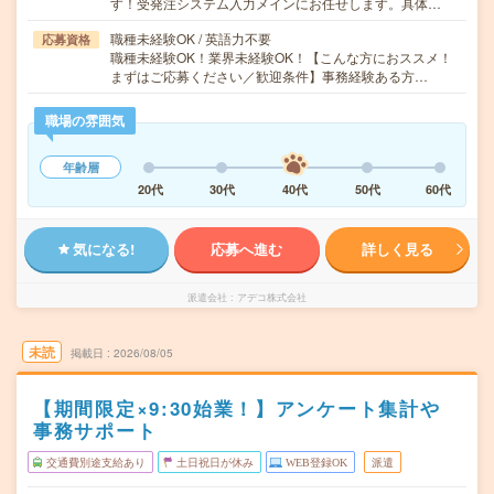
す！受発注システム入力メインにお任せします。具体…
職種未経験OK / 英語力不要
応募資格
職種未経験OK！業界未経験OK！【こんな方におススメ！
まずはご応募ください／歓迎条件】事務経験ある方…
職場の雰囲気
年齢層
20代
30代
40代
50代
60代
気になる!
応募へ進む
詳しく見る
派遣会社
アデコ株式会社
未読
掲載日
2026/08/05
【期間限定×9:30始業！】アンケート集計や
事務サポート
交通費別途支給あり
土日祝日が休み
WEB登録OK
派遣