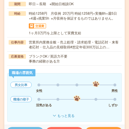
即日～長期 ※開始日相談OK
期間
時給1258円 月収例 20万円 時給1258円×実働8h×週5日
時給
×4週+残業5h ※月収例を保証するものではありません。
交通費
1ヶ月3万円を上限として実費支給
営業所内業務全般・売上処理・請求処理・電話応対・来客
仕事内容
者応対・仕入品の見積取得#想定年収300万以上の…
ブランクOK / 英語力不要
応募資格
事務の経験がある方
職場の雰囲気
男女比率
女性
男性
職場の様子
活気がある
しずか
もっと見る