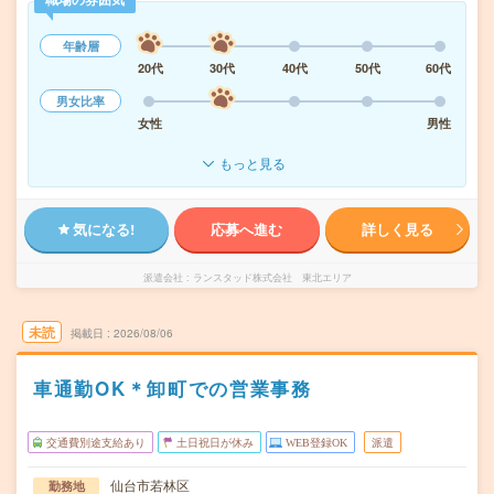
年齢層
20代
30代
40代
50代
60代
男女比率
女性
男性
もっと見る
気になる!
応募へ進む
詳しく見る
派遣会社
ランスタッド株式会社 東北エリア
未読
掲載日
2026/08/06
車通勤OK＊卸町での営業事務
交通費別途支給あり
土日祝日が休み
WEB登録OK
派遣
仙台市若林区
勤務地