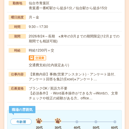
仙台市青葉区
勤務地
青葉通一番町駅から徒歩1分／仙台駅から徒歩15分
月～金
曜日頻度
9:30～17:30
時間
2026/8/24～長期 ※来年の3月までの期間限定(12月までの
期間
期間でも相談可能)
時給1230円＋交
時給
交通費
交通費支給(社内規定あり)
【業務内容】事務(営業アシスタント)・アンケート送付、
仕事内容
アンケート回答を集計(Excel)※アンケート…
ブランクOK / 英語力不要
応募資格
【必須条件】・Word基本操作ができる方→Wordの、文章
チェックや校正の経験がある方。office…
職場の雰囲気
年齢層
20代
30代
40代
50代
60代