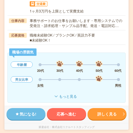
交通費
1ヶ月3万円を上限として実費支給
事務サポートのお仕事をお願いします・専用システムでの
仕事内容
受発注・請求処理・サンプル品手配、発送・電話対応…
職種未経験OK / ブランクOK / 英語力不要
応募資格
■未経験OK！
職場の雰囲気
年齢層
20代
30代
40代
50代
60代
男女比率
女性
男性
もっと見る
気になる!
応募へ進む
詳しく見る
派遣会社
株式会社リクルートスタッフィング