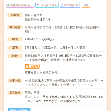
交通費別途支給あり
土日祝日が休み
WEB登録OK
派遣
仙台市青葉区
勤務地
仙台駅から徒歩3分
月曜～金曜までの週5日勤務（土日祝日休み／完全週休2日
曜日頻度
制）
9:00-17:30(休憩60分)
時間
9月1日入社（初回2ヶ月、以降3ヶ月ごと更新）
期間
時給1260円／【月収例】198,450円＝1,260円×7時間30分
時給
×21日勤務の場合（残業代、交通費別途支給）
交通費
実費支給／当社規定あり。
≪ 仙台駅直結の事務 ≫外資系大手企業で営業さんをサポー
仕事内容
トするアシスタント事務のお仕事です。⿻・・・…
英語力不要
応募資格
法人に対する受発注業務の経験がある方電話応対やPC（メ
ール、Excel、Wordなど）の基本操作がで…
職場の雰囲気