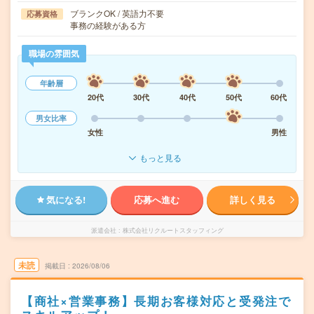
ブランクOK / 英語力不要
応募資格
事務の経験がある方
職場の雰囲気
年齢層
20代
30代
40代
50代
60代
男女比率
女性
男性
もっと見る
気になる!
応募へ進む
詳しく見る
派遣会社
株式会社リクルートスタッフィング
未読
掲載日
2026/08/06
【商社×営業事務】長期お客様対応と受発注で