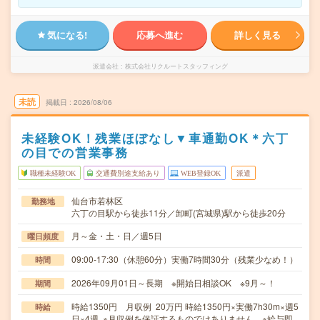
気になる!
応募へ進む
詳しく見る
派遣会社
株式会社リクルートスタッフィング
未読
掲載日
2026/08/06
未経験OK！残業ほぼなし▼車通勤OK＊六丁
の目での営業事務
職種未経験OK
交通費別途支給あり
WEB登録OK
派遣
仙台市若林区
勤務地
六丁の目駅から徒歩11分／卸町(宮城県)駅から徒歩20分
月～金・土・日／週5日
曜日頻度
09:00-17:30（休憩60分）実働7時間30分（残業少なめ！）
時間
2026年09月01日～長期 ※開始日相談OK ※9月～！
期間
時給1350円 月収例 20万円 時給1350円×実働7h30m×週5
時給
日×4週 ※月収例を保証するものではありません。※給与即