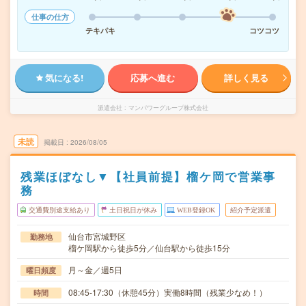
仕事の仕方
テキパキ
コツコツ
気になる!
応募へ進む
詳しく見る
派遣会社
マンパワーグループ株式会社
未読
掲載日
2026/08/05
残業ほぼなし▼【社員前提】榴ケ岡で営業事
務
交通費別途支給あり
土日祝日が休み
WEB登録OK
紹介予定派遣
仙台市宮城野区
勤務地
榴ケ岡駅から徒歩5分／仙台駅から徒歩15分
月～金／週5日
曜日頻度
08:45-17:30（休憩45分）実働8時間（残業少なめ！）
時間