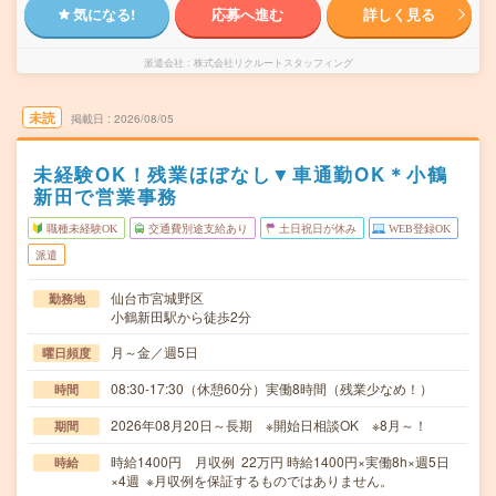
気になる!
応募へ進む
詳しく見る
派遣会社
株式会社リクルートスタッフィング
未読
掲載日
2026/08/05
未経験OK！残業ほぼなし▼車通勤OK＊小鶴
新田で営業事務
職種未経験OK
交通費別途支給あり
土日祝日が休み
WEB登録OK
派遣
仙台市宮城野区
勤務地
小鶴新田駅から徒歩2分
月～金／週5日
曜日頻度
08:30-17:30（休憩60分）実働8時間（残業少なめ！）
時間
2026年08月20日～長期 ※開始日相談OK ※8月～！
期間
時給1400円 月収例 22万円 時給1400円×実働8h×週5日
時給
×4週 ※月収例を保証するものではありません。