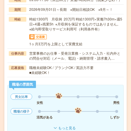
2026年09月01日～長期 ※開始日相談OK ※9月～！
期間
時給1300円 月収例 20万円 時給1300円×実働7h30m×週5
時給
日×4週+残業5h ※月収例を保証するものではありません。
※給与即受取りサービス利用可（利用条件有）
交通費
1ヶ月3万円を上限として実費支給
営業事務のお仕事・受発注業務・システム入力・社内外と
仕事内容
の問合せ対応（メール、電話)・納期管理・請求書入…
職種未経験OK / ブランクOK / 英語力不要
応募資格
■未経験OK！
職場の雰囲気
男女比率
女性
男性
職場の様子
活気がある
しずか
もっと見る