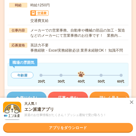
時給1250円
時給
交通費
交通費支給
メーカーでの営業事務。自動車や機械の部品の加工・製造
仕事内容
などのメーカーにて営業事務のお仕事です！ 業務内…
英語力不要
応募資格
事務経験・Excel実務経験必須 業界未経験OK！ 知識不問
職場の雰囲気
年齢層
20代
30代
40代
50代
60代
気になる!
応募へ進む
詳しく見る
大人気！
エン派遣アプリ
派遣会社
アデコ株式会社
派遣のお仕事情報がたくさん！プッシュ通知で受け取ろう！
未読
掲載日
2026/08/04
アプリをダウンロード