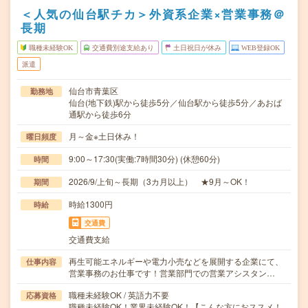
＜人気の仙台駅チカ＞外資系企業×営業事務＠
長期
職種未経験OK
交通費別途支給あり
土日祝日が休み
WEB登録OK
派遣
仙台市青葉区
勤務地
仙台(地下鉄)駅から徒歩5分／仙台駅から徒歩5分／あおば
通駅から徒歩6分
月～金※土日休み！
曜日頻度
9:00～17:30(実働:7時間30分) (休憩60分)
時間
2026/9/上旬～長期（3カ月以上） ★9月～OK！
期間
時給1300円
時給
交通費
交通費支給
再生可能エネルギーや電力小売などを展開する企業にて、
仕事内容
営業事務のお仕事です！営業部門での営業アシスタン…
職種未経験OK / 英語力不要
応募資格
職種未経験OK！業界未経験OK！【こんな方におススメ！