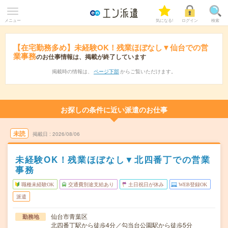
メニュー
気になる!
ログイン
検索
【在宅勤務多め】未経験OK！残業ほぼなし▼仙台での営
業事務
のお仕事情報は、掲載が終了しています
掲載時の情報は、
ページ下部
からご覧いただけます。
お探しの条件に近い派遣のお仕事
未読
掲載日
2026/08/06
未経験OK！残業ほぼなし▼北四番丁での営業
事務
職種未経験OK
交通費別途支給あり
土日祝日が休み
WEB登録OK
派遣
仙台市青葉区
勤務地
北四番丁駅から徒歩4分／勾当台公園駅から徒歩5分