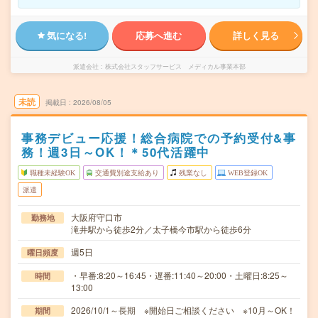
気になる!
応募へ進む
詳しく見る
派遣会社
株式会社スタッフサービス メディカル事業本部
未読
掲載日
2026/08/05
事務デビュー応援！総合病院での予約受付&事
務！週3日～OK！＊50代活躍中
職種未経験OK
交通費別途支給あり
残業なし
WEB登録OK
派遣
大阪府守口市
勤務地
滝井駅から徒歩2分／太子橋今市駅から徒歩6分
週5日
曜日頻度
・早番:8:20～16:45・遅番:11:40～20:00・土曜日:8:25～
時間
13:00
2026/10/1～長期 ※開始日ご相談ください ※10月～OK！
期間