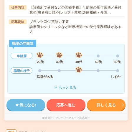
【診療所で受付などの医療事務】＼病院の受付業務／受付
仕事内容
業務(患者窓口対応)レセプト業務(診療報酬・介護…
ブランクOK / 英語力不要
応募資格
診療所やクリニックなど医療機関での受付業務経験がある
方
職場の雰囲気
年齢層
20代
30代
40代
50代
60代
職場の様子
活気がある
しずか
もっと見る
気になる!
応募へ進む
詳しく見る
派遣会社
マンパワーグループ株式会社