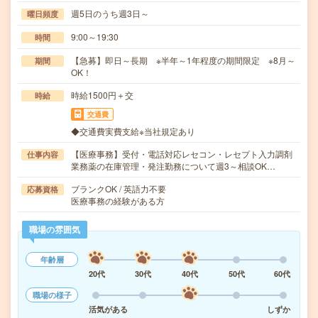
週5日のうち週3日～
曜日頻度
9:00～19:30
時間
【急募】即日～長期 ※半年～1年程度の期間限定 ※8月～
期間
OK！
時給1500円＋交
時給
交通費
◆交通費実費支給※当社規定あり
【医療事務】受付・電話対応レセコン・レセプト入力調剤
仕事内容
業務薬の在庫管理・発注勤務について週3～相談OK…
ブランクOK / 英語力不要
応募資格
医療事務の経験がある方
職場の雰囲気
年齢層
20代
30代
40代
50代
60代
職場の様子
活気がある
しずか