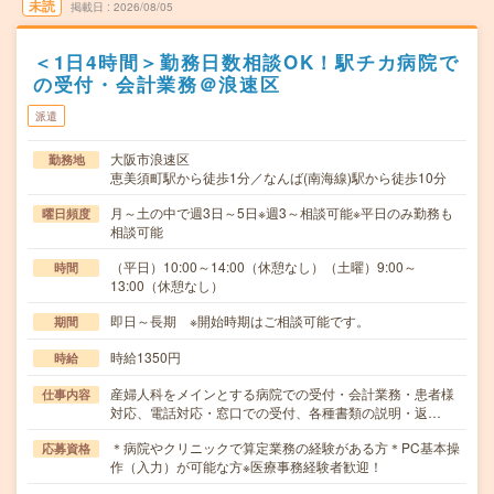
未読
掲載日
2026/08/05
＜1日4時間＞勤務日数相談OK！駅チカ病院で
の受付・会計業務＠浪速区
派遣
大阪市浪速区
勤務地
恵美須町駅から徒歩1分／なんば(南海線)駅から徒歩10分
月～土の中で週3日～5日※週3～相談可能※平日のみ勤務も
曜日頻度
相談可能
（平日）10:00～14:00（休憩なし）（土曜）9:00～
時間
13:00（休憩なし）
即日～長期 ※開始時期はご相談可能です。
期間
時給1350円
時給
産婦人科をメインとする病院での受付・会計業務・患者様
仕事内容
対応、電話対応・窓口での受付、各種書類の説明・返…
＊病院やクリニックで算定業務の経験がある方＊PC基本操
応募資格
作（入力）が可能な方※医療事務経験者歓迎！