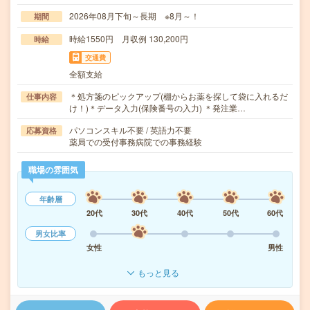
2026年08月下旬～長期 ※8月～！
期間
時給1550円 月収例 130,200円
時給
交通費
全額支給
＊処方箋のピックアップ(棚からお薬を探して袋に入れるだ
仕事内容
け！)＊データ入力(保険番号の入力) ＊発注業…
パソコンスキル不要 / 英語力不要
応募資格
薬局での受付事務病院での事務経験
職場の雰囲気
年齢層
20代
30代
40代
50代
60代
男女比率
女性
男性
もっと見る