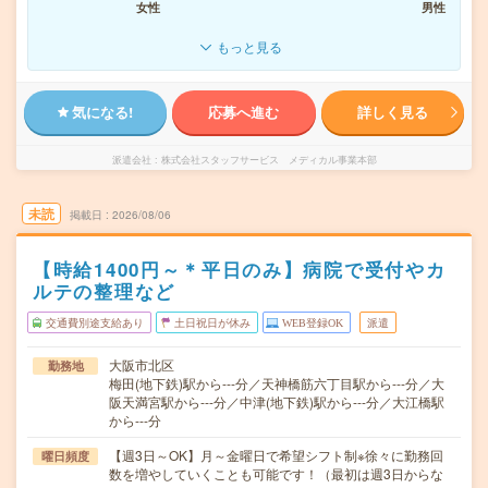
女性
男性
もっと見る
気になる!
応募へ進む
詳しく見る
派遣会社
株式会社スタッフサービス メディカル事業本部
未読
掲載日
2026/08/06
【時給1400円～＊平日のみ】病院で受付やカ
ルテの整理など
交通費別途支給あり
土日祝日が休み
WEB登録OK
派遣
大阪市北区
勤務地
梅田(地下鉄)駅から---分／天神橋筋六丁目駅から---分／大
阪天満宮駅から---分／中津(地下鉄)駅から---分／大江橋駅
から---分
【週3日～OK】月～金曜日で希望シフト制※徐々に勤務回
曜日頻度
数を増やしていくことも可能です！（最初は週3日からな