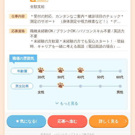
全額支給
＊受付の対応、カンタンなご案内＊健診項目のチェック＊
仕事内容
測定のサポート （身体測定や視力検査など！）＊デ…
職種未経験OK / ブランクOK / パソコンスキル不要 / 英語力
応募資格
不要
＊未経験の方歓迎＊未経験の方でも安心スタート！・登録
時、キャリアを一緒に考える面談（電話面談の場合）…
職場の雰囲気
年齢層
20代
30代
40代
50代
60代
男女比率
女性
男性
もっと見る
気になる!
応募へ進む
詳しく見る
派遣会社
パーソルテンプスタッフ株式会社