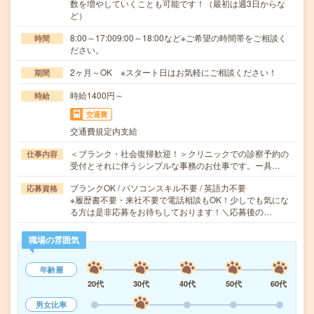
数を増やしていくことも可能です！（最初は週3日からな
ど）
8:00～17:009:00～18:00など※ご希望の時間帯をご相談く
時間
ださい。
2ヶ月～OK ※スタート日はお気軽にご相談ください！
期間
時給1400円～
時給
交通費
交通費規定内支給
＜ブランク・社会復帰歓迎！＞クリニックでの診察予約の
仕事内容
受付とそれに伴うシンプルな事務のお仕事です。ー具…
ブランクOK / パソコンスキル不要 / 英語力不要
応募資格
※履歴書不要・来社不要で電話相談もOK！少しでも気にな
る方は是非応募をお待ちしております！＼応募後の…
職場の雰囲気
年齢層
20代
30代
40代
50代
60代
男女比率