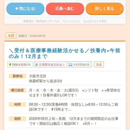
気になる!
応募へ進む
詳しく見る
派遣会社
株式会社メディカル・コンシェルジュ なんばスカイオ支社
未読
掲載日
2026/08/05
＼受付＆医療事務経験活かせる／扶養内×午前
のみ！12月まで
職種未経験OK
交通費別途支給あり
WEB登録OK
派遣
大阪市北区
勤務地
南森町駅から徒歩3分
月・火・水・木・金・土(週3日) ※シフト制 ※ ※希望休出
曜日頻度
せます！扶養外週5もOKです！
08:30～12:30(実働4時間 休憩なし)※8:00～12:00もご相
時間
談OKです！ #15時まで…
2026年09月上旬～長期 12月末までの期間限定のお仕事
期間
です！開始日は幅広く相談OK！ ※9月～！