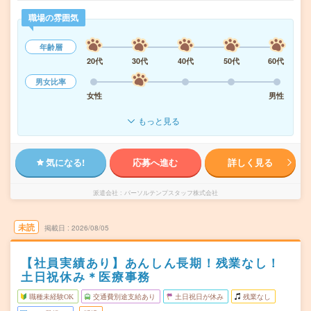
職場の雰囲気
年齢層
20代
30代
40代
50代
60代
男女比率
女性
男性
もっと見る
気になる!
応募へ進む
詳しく見る
派遣会社
パーソルテンプスタッフ株式会社
未読
掲載日
2026/08/05
【社員実績あり】あんしん長期！残業なし！
土日祝休み＊医療事務
職種未経験OK
交通費別途支給あり
土日祝日が休み
残業なし