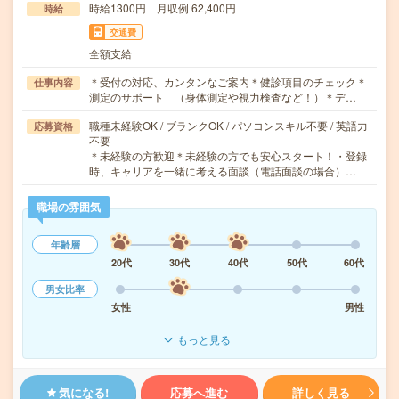
時給1300円 月収例 62,400円
時給
交通費
全額支給
＊受付の対応、カンタンなご案内＊健診項目のチェック＊
仕事内容
測定のサポート （身体測定や視力検査など！）＊デ…
職種未経験OK / ブランクOK / パソコンスキル不要 / 英語力
応募資格
不要
＊未経験の方歓迎＊未経験の方でも安心スタート！・登録
時、キャリアを一緒に考える面談（電話面談の場合）…
職場の雰囲気
年齢層
20代
30代
40代
50代
60代
男女比率
女性
男性
もっと見る
気になる!
応募へ進む
詳しく見る