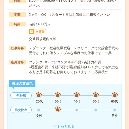
8:00～17:009:00～18:00など※ご希望の時間帯をご相談く
時間
ださい。
2ヶ月～OK ※スタート日はお気軽にご相談ください！
期間
時給1400円～
時給
交通費
交通費規定内支給
＜ブランク・社会復帰歓迎！＞クリニックでの診察予約の
仕事内容
受付とそれに伴うシンプルな事務のお仕事です。ー具…
ブランクOK / パソコンスキル不要 / 英語力不要
応募資格
※履歴書不要・来社不要で電話相談もOK！少しでも気にな
る方は是非応募をお待ちしております！＼応募後の…
職場の雰囲気
年齢層
20代
30代
40代
50代
60代
男女比率
女性
男性
もっと見る