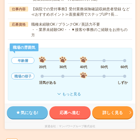
【病院での受付事務】受付業務保険確認収納患者登録 など
仕事内容
≪おすすめポイント≫直接雇用でステップUP↑長…
職種未経験OK / ブランクOK / 英語力不要
応募資格
・・業界未経験OK!・・▼接客や事務のご経験をお持ちの
方
職場の雰囲気
年齢層
20代
30代
40代
50代
60代
職場の様子
活気がある
しずか
もっと見る
気になる!
応募へ進む
詳しく見る
派遣会社
マンパワーグループ株式会社