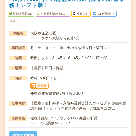
務！シフト制！
職種未経験OK
交通費別途支給あり
残業なし
WEB登録OK
派遣
大阪市住之江区
勤務地
ポートタウン東駅から徒歩2分
月・火・水・木・金・土のうち週５日／曜日シフト
曜日頻度
時間シフト 8：45～16：45／9：00～17：00
時間
【急募】即日～長期
期間
時給1500円＋交
時給
交通費
◆交通費実費支給※当社規定あり
【医療事務】外来・入院時受付会計入力レセプト(診療報酬
仕事内容
請求)電子カルテ管理電話対応患者・ご家族相談対…
職種未経験OK / ブランクOK / 英語力不要
応募資格
*・*・*未経験OK*・*・*
職場の雰囲気