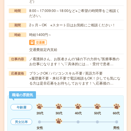
ど）
8:00～17:009:00～18:00など※ご希望の時間帯をご相談く
時間
ださい。
2ヶ月～OK ※スタート日はお気軽にご相談ください！
期間
時給1400円～
時給
交通費
交通費規定内支給
／看護師さん、お医者さんの“縁の下の力持ち”医療事務の
仕事内容
お仕事になります！＼▽具体的には…・受付で患者…
ブランクOK / パソコンスキル不要 / 英語力不要
応募資格
※履歴書不要・来社不要で電話相談もOK！少しでも気にな
る方は是非応募をお待ちしております！＼応募後の…
職場の雰囲気
年齢層
20代
30代
40代
50代
60代
男女比率
女性
男性