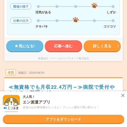
職場の様子
活気がある
しずか
仕事の仕方
テキパキ
コツコツ
気になる!
応募へ進む
詳しく見る
派遣会社
パーソルテンプスタッフ株式会社
未読
掲載日
2026/08/05
≪無資格でも月収22.4万円～≫病院で受付や
カルテの整理など
大人気！
エン派遣アプリ
交通費別途支給あり
土日祝日が休み
WEB登録OK
派遣
派遣のお仕事情報がたくさん！プッシュ通知で受け取ろう！
大阪府東大阪市
勤務地
八戸ノ里駅から---分／河内小阪駅から---分／徳庵駅から---
アプリをダウンロード
分／石切駅から---分／ＪＲ俊徳道駅から---分