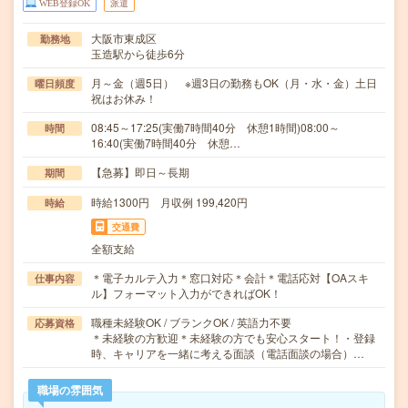
WEB登録OK
派遣
大阪市東成区
勤務地
玉造駅から徒歩6分
月～金（週5日） ※週3日の勤務もOK（月・水・金）土日
曜日頻度
祝はお休み！
08:45～17:25(実働7時間40分 休憩1時間)08:00～
時間
16:40(実働7時間40分 休憩…
【急募】即日～長期
期間
時給1300円 月収例 199,420円
時給
交通費
全額支給
＊電子カルテ入力＊窓口対応＊会計＊電話応対【OAスキ
仕事内容
ル】フォーマット入力ができればOK！
職種未経験OK / ブランクOK / 英語力不要
応募資格
＊未経験の方歓迎＊未経験の方でも安心スタート！・登録
時、キャリアを一緒に考える面談（電話面談の場合）…
職場の雰囲気