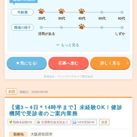
年齢層
20代
30代
40代
50代
60代
職場の様子
活気がある
しずか
もっと見る
気になる!
応募へ進む
詳しく見る
派遣会社
マンパワーグループ株式会社
未読
掲載日
2026/08/06
【週3～4日＊14時半まで】未経験OK！健診
機関で受診者のご案内業務
職種未経験OK
交通費別途支給あり
WEB登録OK
派遣
大阪府吹田市
勤務地