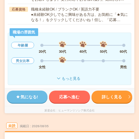
職種未経験OK / ブランクOK / 英語力不要
応募資格
●未経験OK少しでもご興味がある方は、お気軽に「★気に
なる！」をクリックしてくださいね！但し、「応募…
職場の雰囲気
年齢層
20代
30代
40代
50代
60代
男女比率
女性
男性
もっと見る
気になる!
応募へ進む
詳しく見る
派遣会社
ヒューマンリソシア株式会社
未読
掲載日
2026/08/05