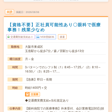
未読
掲載日
2026/08/06
【資格不要】正社員可能性あり〇眼科で医療
事務！残業少なめ
交通費別途支給あり
WEB登録OK
派遣
大阪市東成区
勤務地
玉造駅から徒歩7分／森ノ宮駅から徒歩13分
月～金
曜日頻度
3パターンでのシフト制（1）8:45～17:25／（2）8:10～
時間
16:50／（3）8:25～17:…
【急募】即日～長期
期間
時給1400円＋交
時給
交通費
◆交通費実費支給※当社規定あり
【眼科病院での医療事務】外来受付、会計業務電話対応(頻
仕事内容