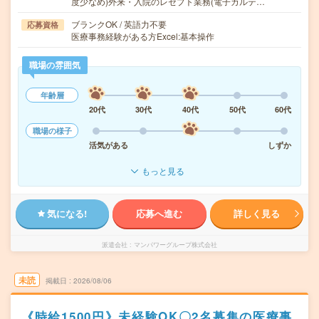
度少なめ)外来・入院のレセプト業務(電子カルテ…
ブランクOK / 英語力不要
応募資格
医療事務経験がある方Excel:基本操作
職場の雰囲気
年齢層
20代
30代
40代
50代
60代
職場の様子
活気がある
しずか
もっと見る
気になる!
応募へ進む
詳しく見る
派遣会社
マンパワーグループ株式会社
未読
掲載日
2026/08/06
《時給1500円》未経験OK〇2名募集の医療事