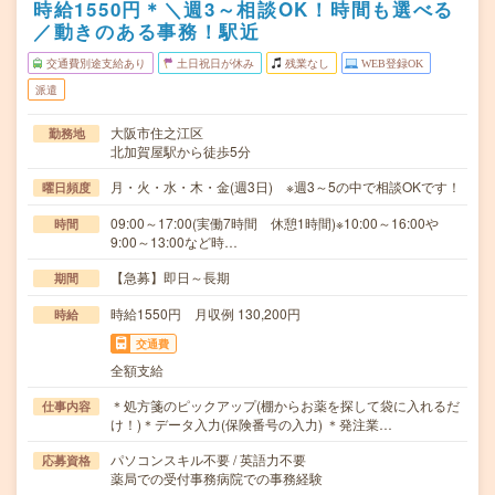
時給1550円＊＼週3～相談OK！時間も選べる
／動きのある事務！駅近
交通費別途支給あり
土日祝日が休み
残業なし
WEB登録OK
派遣
大阪市住之江区
勤務地
北加賀屋駅から徒歩5分
月・火・水・木・金(週3日) ※週3～5の中で相談OKです！
曜日頻度
09:00～17:00(実働7時間 休憩1時間)※10:00～16:00や
時間
9:00～13:00など時…
【急募】即日～長期
期間
時給1550円 月収例 130,200円
時給
交通費
全額支給
＊処方箋のピックアップ(棚からお薬を探して袋に入れるだ
仕事内容
け！)＊データ入力(保険番号の入力) ＊発注業…
パソコンスキル不要 / 英語力不要
応募資格
薬局での受付事務病院での事務経験