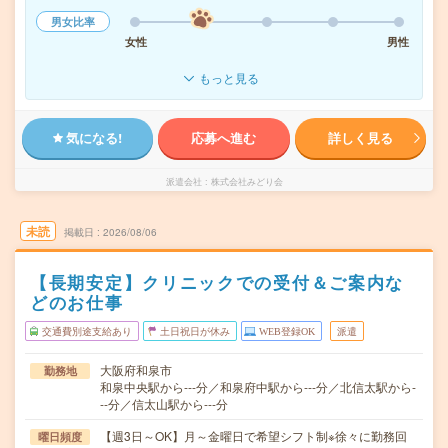
男女比率
女性
男性
もっと見る
気になる!
応募へ進む
詳しく見る
派遣会社
株式会社みどり会
未読
掲載日
2026/08/06
【長期安定】クリニックでの受付＆ご案内な
どのお仕事
交通費別途支給あり
土日祝日が休み
WEB登録OK
派遣
大阪府和泉市
勤務地
和泉中央駅から---分／和泉府中駅から---分／北信太駅から-
--分／信太山駅から---分
【週3日～OK】月～金曜日で希望シフト制※徐々に勤務回
曜日頻度