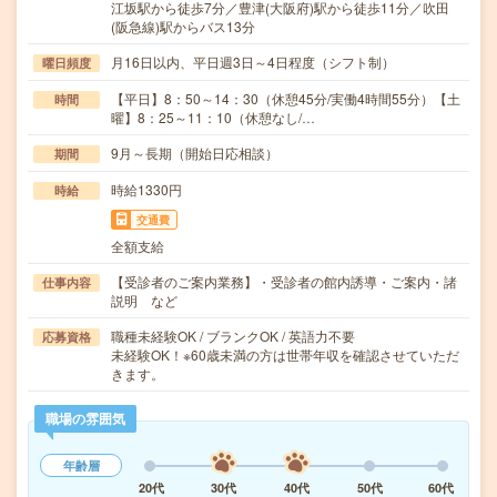
江坂駅から徒歩7分／豊津(大阪府)駅から徒歩11分／吹田
(阪急線)駅からバス13分
月16日以内、平日週3日～4日程度（シフト制）
曜日頻度
【平日】8：50～14：30（休憩45分/実働4時間55分）【土
時間
曜】8：25～11：10（休憩なし/…
9月～長期（開始日応相談）
期間
時給1330円
時給
交通費
全額支給
【受診者のご案内業務】・受診者の館内誘導・ご案内・諸
仕事内容
説明 など
職種未経験OK / ブランクOK / 英語力不要
応募資格
未経験OK！※60歳未満の方は世帯年収を確認させていただ
きます。
職場の雰囲気
年齢層
20代
30代
40代
50代
60代