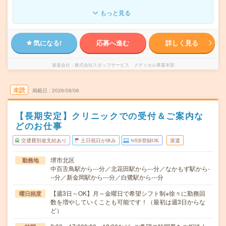
もっと見る
気になる!
応募へ進む
詳しく見る
派遣会社
株式会社スタッフサービス メディカル事業本部
未読
掲載日
2026/08/06
【長期安定】クリニックでの受付＆ご案内な
どのお仕事
交通費別途支給あり
土日祝日が休み
WEB登録OK
派遣
堺市北区
勤務地
中百舌鳥駅から---分／北花田駅から---分／なかもず駅から-
--分／新金岡駅から---分／白鷺駅から---分
【週3日～OK】月～金曜日で希望シフト制※徐々に勤務回
曜日頻度
数を増やしていくことも可能です！（最初は週3日からな
ど）