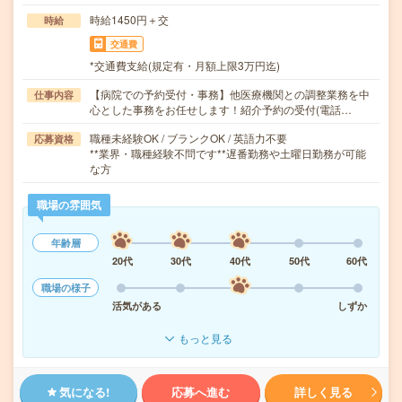
時給1450円＋交
時給
交通費
*交通費支給(規定有・月額上限3万円迄)
【病院での予約受付・事務】他医療機関との調整業務を中
仕事内容
心とした事務をお任せします！紹介予約の受付(電話…
職種未経験OK / ブランクOK / 英語力不要
応募資格
**業界・職種経験不問です**遅番勤務や土曜日勤務が可能
な方
職場の雰囲気
年齢層
20代
30代
40代
50代
60代
職場の様子
活気がある
しずか
もっと見る
気になる!
応募へ進む
詳しく見る