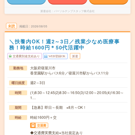
派遣会社
パーソルテンプスタッフ株式会社
未読
掲載日
2026/08/05
＼扶養内OK！週2～3日／残業少なめ医療事
務！時給1600円＊50代活躍中
交通費別途支給あり
WEB登録OK
派遣
大阪府寝屋川市
勤務地
香里園駅からバス6分／寝屋川市駅からバス11分
週2～3日
曜日頻度
(1)8:30～12:45(2)8:30～16:50(3)12:00～20:05(4)16:30～
時間
1…
【急募】即日～長期 ※8月～OK！
期間
時給1600円＋交
時給
交通費
◆交通費実費支給※当社規定あり