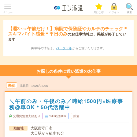
メニュー
気になる!
ログイン
検索
【週3～×午前だけ！】病院で保険証やカルテのチェック＊
スキマバイト感覚＊平日のみ
のお仕事情報は、掲載が終了してい
ます
掲載時の情報は、
ページ下部
からご覧いただけます。
お探しの条件に近い派遣のお仕事
未読
掲載日
2026/08/06
＼午前のみ・午後のみ／時給1500円×医療事
務@車OK＊50代活躍中
交通費別途支給あり
WEB登録OK
派遣
大阪府守口市
勤務地
大日駅から徒歩18分