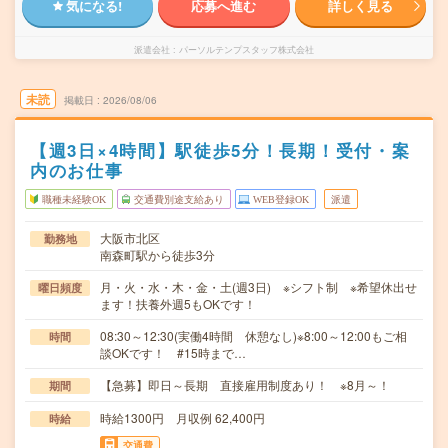
気になる!
応募へ進む
詳しく見る
派遣会社
パーソルテンプスタッフ株式会社
未読
掲載日
2026/08/06
【週3日×4時間】駅徒歩5分！長期！受付・案
内のお仕事
職種未経験OK
交通費別途支給あり
WEB登録OK
派遣
大阪市北区
勤務地
南森町駅から徒歩3分
月・火・水・木・金・土(週3日) ※シフト制 ※希望休出せ
曜日頻度
ます！扶養外週5もOKです！
08:30～12:30(実働4時間 休憩なし)※8:00～12:00もご相
時間
談OKです！ #15時まで…
【急募】即日～長期 直接雇用制度あり！ ※8月～！
期間
時給1300円 月収例 62,400円
時給
交通費