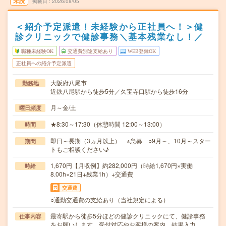
未読
掲載日
2026/08/05
＜紹介予定派遣！未経験から正社員へ！＞健
診クリニックで健診事務＼基本残業なし！／
職種未経験OK
交通費別途支給あり
WEB登録OK
正社員への紹介予定派遣
大阪府八尾市
勤務地
近鉄八尾駅から徒歩5分／久宝寺口駅から徒歩16分
月～金/土
曜日頻度
★8:30～17:30（休憩時間 12:00～13:00）
時間
即日～長期（3ヵ月以上） ※急募 ○9月～、10月～スター
期間
トもご相談ください♪
1,670円【月収例】約282,000円（時給1,670円×実働
時給
8.00h×21日+残業1h）+交通費
交通費
○通勤交通費の支給あり（当社規定による）
最寄駅から徒歩5分ほどの健診クリニックにて、健診事務
仕事内容
をお願いします。受付対応やお客様の案内、結果入力…