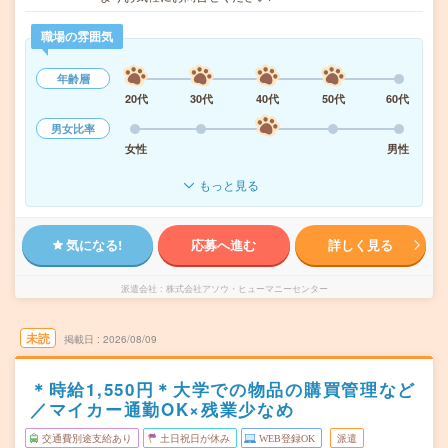
職場の雰囲気
年齢層
20代
30代
40代
50代
60代
男女比率
女性
男性
もっと見る
気になる!
応募へ進む
詳しく見る
派遣会社
株式会社アソウ・ヒューマニーセンター
未読
掲載日
2026/08/09
＊時給1,550円＊大学での物品の購買管理など
／マイカー通勤OK×残業少なめ
交通費別途支給あり
土日祝日が休み
WEB登録OK
派遣