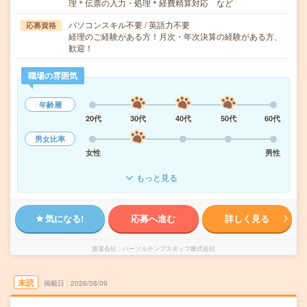
理＊伝票の入力・処理＊経費精算対応 など
パソコンスキル不要 / 英語力不要
応募資格
経理のご経験がある方！月次・年次決算の経験がある方、
歓迎！
職場の雰囲気
年齢層
20代
30代
40代
50代
60代
男女比率
女性
男性
もっと見る
気になる!
応募へ進む
詳しく見る
派遣会社
パーソルテンプスタッフ株式会社
未読
掲載日
2026/08/09