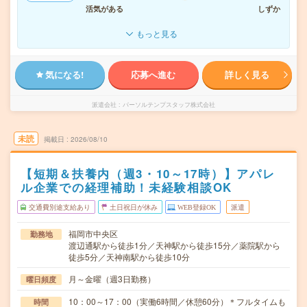
活気がある
しずか
もっと見る
気になる!
応募へ進む
詳しく見る
派遣会社
パーソルテンプスタッフ株式会社
未読
掲載日
2026/08/10
【短期＆扶養内（週3・10～17時）】アパレ
ル企業での経理補助！未経験相談OK
交通費別途支給あり
土日祝日が休み
WEB登録OK
派遣
福岡市中央区
勤務地
渡辺通駅から徒歩1分／天神駅から徒歩15分／薬院駅から
徒歩5分／天神南駅から徒歩10分
月～金曜（週3日勤務）
曜日頻度
10：00～17：00（実働6時間／休憩60分）＊フルタイムも
時間