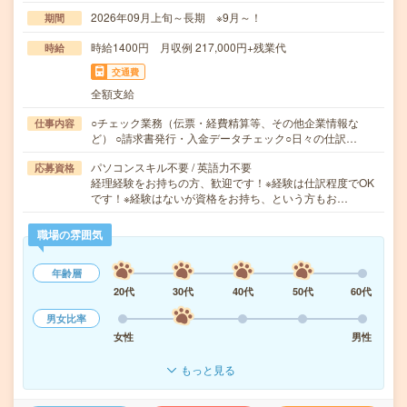
2026年09月上旬～長期 ※9月～！
期間
時給1400円 月収例 217,000円+残業代
時給
交通費
全額支給
○チェック業務（伝票・経費精算等、その他企業情報な
仕事内容
ど） ○請求書発行・入金データチェック○日々の仕訳…
パソコンスキル不要 / 英語力不要
応募資格
経理経験をお持ちの方、歓迎です！※経験は仕訳程度でOK
です！※経験はないが資格をお持ち、という方もお…
職場の雰囲気
年齢層
20代
30代
40代
50代
60代
男女比率
女性
男性
もっと見る