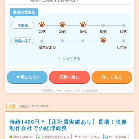
職場の雰囲気
年齢層
20代
30代
40代
50代
60代
職場の様子
活気がある
しずか
もっと見る
気になる!
応募へ進む
詳しく見る
派遣会社
パーソルテンプスタッフ株式会社
未読
掲載日
2026/08/09
時給1400円＊【正社員実績あり】長期！映像
制作会社での経理総務
職種未経験OK
交通費別途支給あり
土日祝日が休み
WEB登録OK