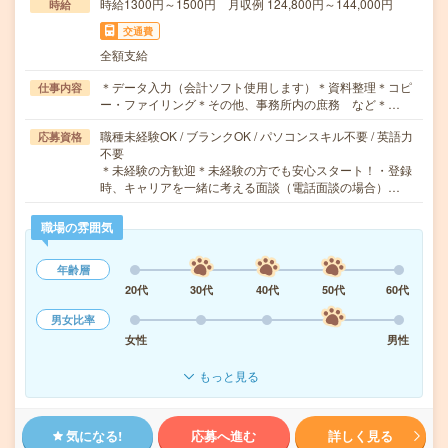
時給1300円～1500円 月収例 124,800円～144,000円
時給
交通費
全額支給
＊データ入力（会計ソフト使用します）＊資料整理＊コピ
仕事内容
ー・ファイリング＊その他、事務所内の庶務 など＊…
職種未経験OK / ブランクOK / パソコンスキル不要 / 英語力
応募資格
不要
＊未経験の方歓迎＊未経験の方でも安心スタート！・登録
時、キャリアを一緒に考える面談（電話面談の場合）…
職場の雰囲気
年齢層
20代
30代
40代
50代
60代
男女比率
女性
男性
もっと見る
気になる!
応募へ進む
詳しく見る