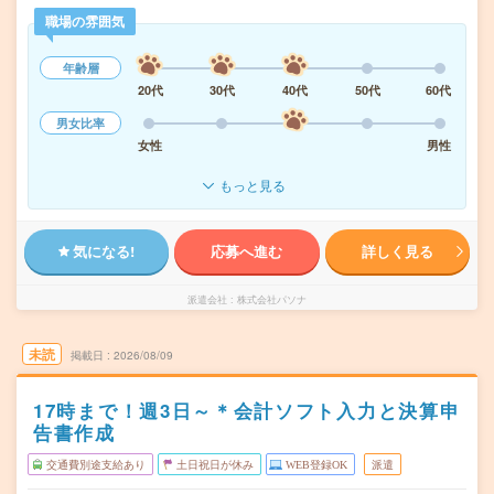
職場の雰囲気
年齢層
20代
30代
40代
50代
60代
男女比率
女性
男性
もっと見る
気になる!
応募へ進む
詳しく見る
派遣会社
株式会社パソナ
未読
掲載日
2026/08/09
17時まで！週3日～＊会計ソフト入力と決算申
告書作成
交通費別途支給あり
土日祝日が休み
WEB登録OK
派遣