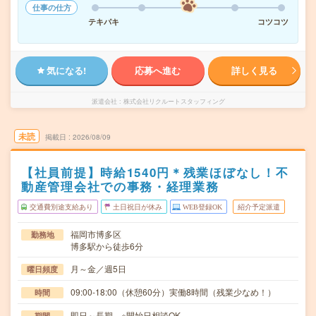
仕事の仕方
テキパキ
コツコツ
気になる!
応募へ進む
詳しく見る
派遣会社
株式会社リクルートスタッフィング
未読
掲載日
2026/08/09
【社員前提】時給1540円＊残業ほぼなし！不
動産管理会社での事務・経理業務
交通費別途支給あり
土日祝日が休み
WEB登録OK
紹介予定派遣
福岡市博多区
勤務地
博多駅から徒歩6分
月～金／週5日
曜日頻度
09:00-18:00（休憩60分）実働8時間（残業少なめ！）
時間
即日～長期 ※開始日相談OK
期間