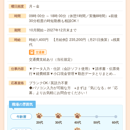
月～金
曜日頻度
09時 00分 ～ 18時 00分（休憩1時間／実働8時間）※前後
時間
30分程度の時短勤務も相談OK！
10月開始～2027年12月末まで
期間
時給1,400円 【月給例】235,200円（月21日換算）+残業
時給
代
交通費
交通費支給あり（当社規定）
▼データ入力・仕訳（会計ソフト使用）▼請求書・伝票発
仕事内容
行▼経費精算▼小口現金管理▼勤怠データとりまとめ…
ブランクOK / 英語力不要
応募資格
◆パソコン入力が可能な方 ※まずは「気になる」or「応
募」よりお気軽にお問合せください！
職場の雰囲気
年齢層
20代
30代
40代
50代
60代