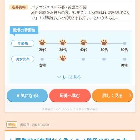
パソコンスキル不要 / 英語力不要
応募資格
経理経験をお持ちの方、歓迎です！※経験は仕訳程度でOK
です！※経験はないが資格をお持ち、という方もお…
職場の雰囲気
年齢層
20代
30代
40代
50代
60代
男女比率
女性
男性
もっと見る
気になる!
応募へ進む
詳しく見る
派遣会社
パーソルテンプスタッフ株式会社
未読
掲載日
2026/08/09