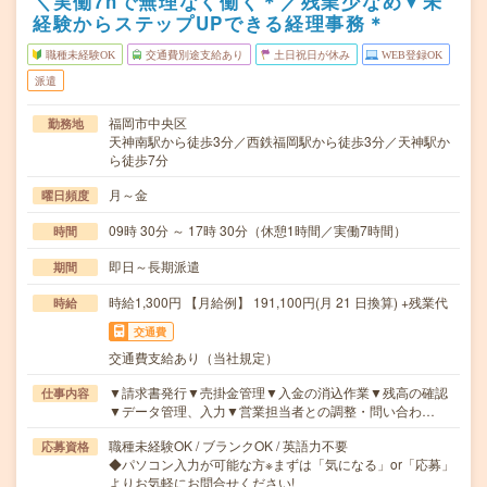
＼実働7hで無理なく働く＊／残業少なめ▼未
経験からステップUPできる経理事務＊
職種未経験OK
交通費別途支給あり
土日祝日が休み
WEB登録OK
派遣
福岡市中央区
勤務地
天神南駅から徒歩3分／西鉄福岡駅から徒歩3分／天神駅か
ら徒歩7分
月～金
曜日頻度
09時 30分 ～ 17時 30分（休憩1時間／実働7時間）
時間
即日～長期派遣
期間
時給1,300円 【月給例】 191,100円(月 21 日換算) +残業代
時給
交通費
交通費支給あり（当社規定）
▼請求書発行▼売掛金管理▼入金の消込作業▼残高の確認
仕事内容
▼データ管理、入力▼営業担当者との調整・問い合わ…
職種未経験OK / ブランクOK / 英語力不要
応募資格
◆パソコン入力が可能な方※まずは「気になる」or「応募」
よりお気軽にお問合せください!