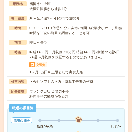
福岡市中央区
勤務地
大濠公園駅から徒歩1分
月～金／週3～5日の間で選択可
曜日頻度
09:00-17:00（休憩60分）実働7時間（残業少なめ！）勤務
時間
時間を下記の範囲で調整することも可…
即日～長期
期間
時給1450円 月収例 20万円 時給1450円×実働7h×週5日
時給
×4週 ※月収例を保証するものではありません。
交通費
1ヶ月3万円を上限として実費支給
・会計ソフトの入力・決算申告書の作成
仕事内容
ブランクOK / 英語力不要
応募資格
経理事務の経験がある方
職場の雰囲気
職場の様子
活気がある
しずか