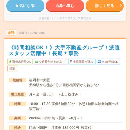
気になる!
応募へ進む
詳しく見る
派遣会社
パーソルテンプスタッフ株式会社
未読
掲載日
2026/08/09
《時間相談OK！》大手不動産グループ！派遣
スタッフ活躍中！長期＊事務
職種未経験OK
交通費別途支給あり
土日祝日が休み
WEB登録OK
派遣
福岡市中央区
勤務地
天神駅から徒歩2分／西鉄福岡駅から徒歩6分
月～金（週5日） ※土日祝休み！
曜日頻度
10:00～17:30(実働6時間30分 休憩1時間)※始業時間の相
時間
談可能！
2026年08月中旬～長期 ※8月～！
期間
時給1400円 月収例 182,000円+残業代
時給