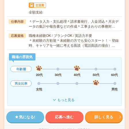
交通費
全額支給
＊データ入力・支払処理＊請求書発行、入金消込＊月次デ
仕事内容
ータの集計や報告書などの作成＊工事まわりの事務対…
職種未経験OK / ブランクOK / 英語力不要
応募資格
＊未経験の方歓迎＊未経験の方でも安心スタート！・登録
時、キャリアを一緒に考える面談（電話面談の場合）…
職場の雰囲気
年齢層
20代
30代
40代
50代
60代
男女比率
女性
男性
もっと見る
気になる!
応募へ進む
詳しく見る