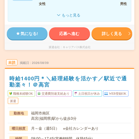
女性
男性
もっと見る
気になる!
応募へ進む
詳しく見る
派遣会社
キャリアパス株式会社
未読
掲載日
2026/08/09
時給1400円＊＼経理経験を活かす／駅近で通
勤楽々！＠高宮
職種未経験OK
交通費別途支給あり
土日祝日が休み
WEB登録OK
派遣
福岡市南区
勤務地
高宮(福岡県)駅から徒歩3分
月～金（週5日） ※会社カレンダーあり
曜日頻度
09:00～17:45(実働8時間 休憩45分)
時間