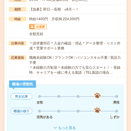
【急募】即日～長期 ※8月～！
期間
時給1400円 月収例 224,000円
時給
交通費
全額支給
＊請求書対応＊入金の確認・消込＊データ整理・リスト作
仕事内容
成＊営業サポート業務
職種未経験OK / ブランクOK / パソコンスキル不要 / 英語力
応募資格
不要
＊未経験の方歓迎＊未経験の方でも安心スタート！・登録
時、キャリアを一緒に考える面談（TEL面談の場合…
職場の雰囲気
男女比率
女性
男性
職場の様子
活気がある
しずか
もっと見る