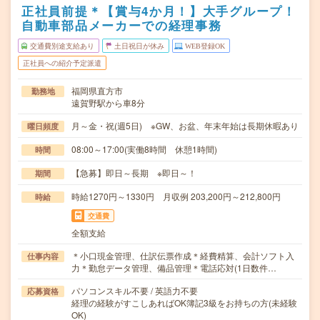
正社員前提＊【賞与4か月！】大手グループ！
自動車部品メーカーでの経理事務
交通費別途支給あり
土日祝日が休み
WEB登録OK
正社員への紹介予定派遣
福岡県直方市
勤務地
遠賀野駅から車8分
月～金・祝(週5日) ※GW、お盆、年末年始は長期休暇あり
曜日頻度
08:00～17:00(実働8時間 休憩1時間)
時間
【急募】即日～長期 ※即日～！
期間
時給1270円～1330円 月収例 203,200円～212,800円
時給
交通費
全額支給
＊小口現金管理、仕訳伝票作成＊経費精算、会計ソフト入
仕事内容
力＊勤怠データ管理、備品管理＊電話応対(1日数件…
パソコンスキル不要 / 英語力不要
応募資格
経理の経験がすこしあればOK簿記3級をお持ちの方(未経験
OK)