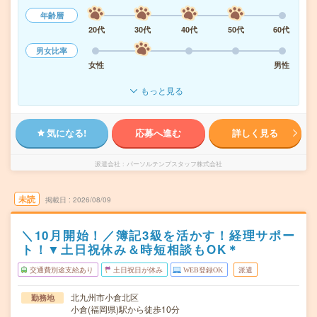
年齢層
20代
30代
40代
50代
60代
男女比率
女性
男性
もっと見る
気になる!
応募へ進む
詳しく見る
派遣会社
パーソルテンプスタッフ株式会社
未読
掲載日
2026/08/09
＼10月開始！／簿記3級を活かす！経理サポー
ト！▼土日祝休み＆時短相談もOK＊
交通費別途支給あり
土日祝日が休み
WEB登録OK
派遣
北九州市小倉北区
勤務地
小倉(福岡県)駅から徒歩10分