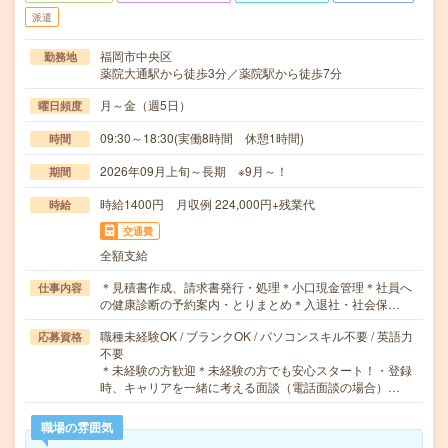
派遣
福岡市中央区
勤務地
薬院大通駅から徒歩3分／薬院駅から徒歩7分
月～金（週5日）
曜日頻度
09:30～18:30(実働8時間 休憩1時間)
時間
2026年09月上旬～長期 ※9月～！
期間
時給1400円 月収例 224,000円+残業代
時給
交通費
全額支給
＊見積書作成、請求書発行・処理＊小口現金管理＊社員へ
仕事内容
の健康診断の予約案内・とりまとめ＊入退社・社会保…
職種未経験OK / ブランクOK / パソコンスキル不要 / 英語力
応募資格
不要
＊未経験の方歓迎＊未経験の方でも安心スタート！・登録
時、キャリアを一緒に考える面談（電話面談の場合）…
職場の雰囲気