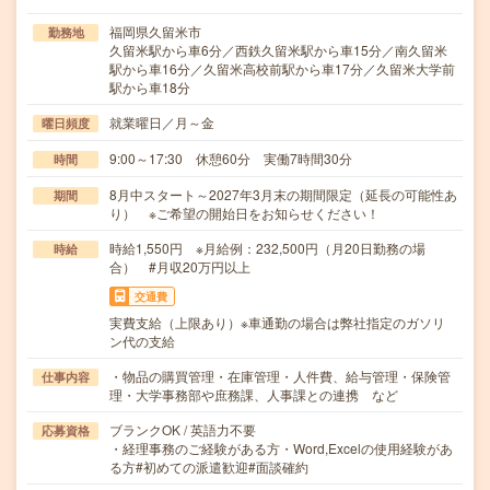
福岡県久留米市
勤務地
久留米駅から車6分／西鉄久留米駅から車15分／南久留米
駅から車16分／久留米高校前駅から車17分／久留米大学前
駅から車18分
就業曜日／月～金
曜日頻度
9:00～17:30 休憩60分 実働7時間30分
時間
8月中スタート～2027年3月末の期間限定（延長の可能性あ
期間
り） ※ご希望の開始日をお知らせください！
時給1,550円 ※月給例：232,500円（月20日勤務の場
時給
合） #月収20万円以上
交通費
実費支給（上限あり）※車通勤の場合は弊社指定のガソリ
ン代の支給
・物品の購買管理・在庫管理・人件費、給与管理・保険管
仕事内容
理・大学事務部や庶務課、人事課との連携 など
ブランクOK / 英語力不要
応募資格
・経理事務のご経験がある方・Word,Excelの使用経験があ
る方#初めての派遣歓迎#面談確約