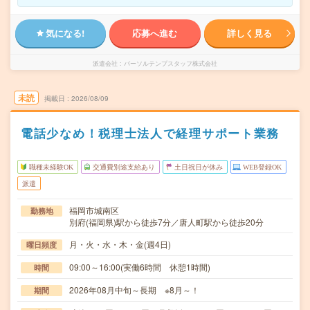
気になる!
応募へ進む
詳しく見る
派遣会社
パーソルテンプスタッフ株式会社
未読
掲載日
2026/08/09
電話少なめ！税理士法人で経理サポート業務
職種未経験OK
交通費別途支給あり
土日祝日が休み
WEB登録OK
派遣
福岡市城南区
勤務地
別府(福岡県)駅から徒歩7分／唐人町駅から徒歩20分
月・火・水・木・金(週4日)
曜日頻度
09:00～16:00(実働6時間 休憩1時間)
時間
2026年08月中旬～長期 ※8月～！
期間