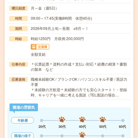
月～金（週5日）
曜日頻度
09:00～17:45(実働8時間 休憩45分)
時間
2026年09月上旬～長期 ※9月～！
期間
時給1250円 月収例 200,000円
時給
交通費
全額支給
＊伝票起票＊資料の作成＊支払い対応＊経費の精算＊書類
仕事内容
の製本 など
職種未経験OK / ブランクOK / パソコンスキル不要 / 英語力
応募資格
不要
＊未経験の方歓迎＊未経験の方でも安心スタート！・登録
時、キャリアを一緒に考える面談（TEL面談の場合…
職場の雰囲気
年齢層
20代
30代
40代
50代
60代
職場の様子