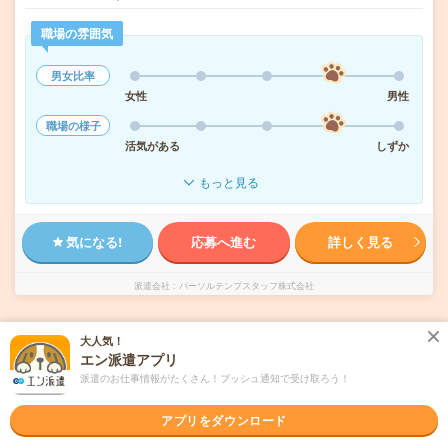
職場の雰囲気
男女比率
女性
男性
職場の様子
活気がある
しずか
もっと見る
気になる!
応募へ進む
詳しく見る
派遣会社
パーソルテンプスタッフ株式会社
未読
掲載日
2026/08/09
大人気！
エン派遣アプリ
派遣のお仕事情報がたくさん！プッシュ通知で受け取ろう！
時給1450円＊駐車場無料＊経理経験者必見＊
ミドル活躍中
アプリをダウンロード
交通費別途支給あり
土日祝日が休み
WEB登録OK
派遣