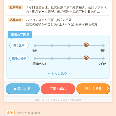
＊小口現金管理、仕訳伝票作成＊経費精算、会計ソフト入
仕事内容
力＊勤怠データ管理、備品管理＊電話応対(1日数件…
パソコンスキル不要 / 英語力不要
応募資格
経理の経験がすこしあればOK簿記3級をお持ちの方
職場の雰囲気
男女比率
女性
男性
職場の様子
活気がある
しずか
もっと見る
気になる!
応募へ進む
詳しく見る
派遣会社
パーソルテンプスタッフ株式会社
未読
掲載日
2026/08/09