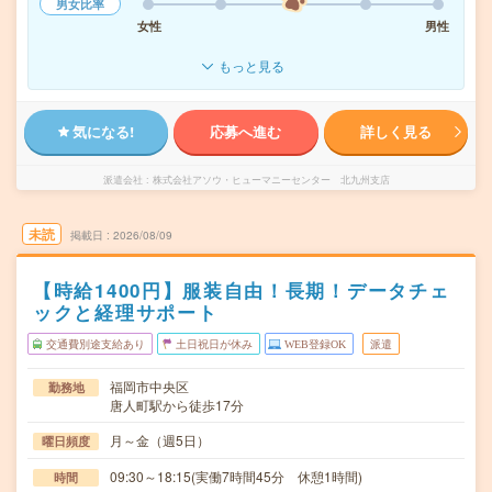
男女比率
女性
男性
もっと見る
気になる!
応募へ進む
詳しく見る
派遣会社
株式会社アソウ・ヒューマニーセンター 北九州支店
未読
掲載日
2026/08/09
【時給1400円】服装自由！長期！データチェ
ックと経理サポート
交通費別途支給あり
土日祝日が休み
WEB登録OK
派遣
福岡市中央区
勤務地
唐人町駅から徒歩17分
月～金（週5日）
曜日頻度
09:30～18:15(実働7時間45分 休憩1時間)
時間