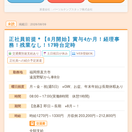
派遣会社
パーソルテンプスタッフ株式会社
未読
掲載日
2026/08/09
正社員前提＊【8月開始】賞与4か月！経理事
務！残業なし！17時台定時
交通費別途支給あり
土日祝日が休み
WEB登録OK
正社員への紹介予定派遣
福岡県直方市
勤務地
遠賀野駅から車8分
月～金・祝(週5日) ※GW、お盆、年末年始は長期休暇あり
曜日頻度
08:00～17:00(実働8時間 休憩1時間)
時間
【急募】即日～長期 ※8月～！
期間
時給1270円～1330円 月収例 203,200円～212,800円
時給
交通費
全額支給