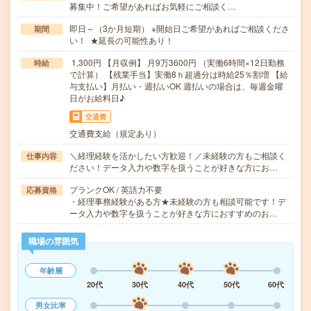
募集中！ご希望があればお気軽にご相談く…
即日～（3か月短期） ※開始日ご希望があればご相談くださ
期間
い！ ★延長の可能性あり！
1,300円 【月収例】 月9万3600円 （実働6時間×12日勤務
時給
で計算） 【残業手当】実働8ｈ超過分は時給25％割増 【給
与支払い】月払い・週払いOK 週払いの場合は、毎週金曜
日がお給料日♪
交通費
交通費支給（規定あり）
＼経理経験を活かしたい方歓迎！／未経験の方もご相談く
仕事内容
ださい！データ入力や数字を扱うことが好きな方にお…
ブランクOK / 英語力不要
応募資格
・経理事務経験がある方★未経験の方も相談可能です！デ
ータ入力や数字を扱うことが好きな方におすすめのお…
職場の雰囲気
年齢層
20代
30代
40代
50代
60代
男女比率