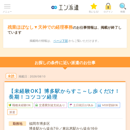
メニュー
気になる!
ログイン
検索
残業ほぼなし▼天神での経理事務
のお仕事情報は、掲載が終了し
ています
掲載時の情報は、
ページ下部
からご覧いただけます。
お探しの条件に近い派遣のお仕事
未読
掲載日
2026/08/10
【未経験OK】博多駅からすこ～し歩くだけ！
長期！コツコツ経理
職種未経験OK
交通費別途支給あり
土日祝日が休み
WEB登録OK
派遣
福岡市博多区
勤務地
博多駅から徒歩7分／東比恵駅から徒歩16分