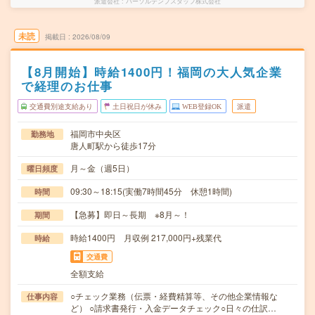
派遣会社
パーソルテンプスタッフ株式会社
未読
掲載日
2026/08/09
【8月開始】時給1400円！福岡の大人気企業
で経理のお仕事
交通費別途支給あり
土日祝日が休み
WEB登録OK
派遣
福岡市中央区
勤務地
唐人町駅から徒歩17分
月～金（週5日）
曜日頻度
09:30～18:15(実働7時間45分 休憩1時間)
時間
【急募】即日～長期 ※8月～！
期間
時給1400円 月収例 217,000円+残業代
時給
交通費
全額支給
○チェック業務（伝票・経費精算等、その他企業情報な
仕事内容
ど） ○請求書発行・入金データチェック○日々の仕訳…