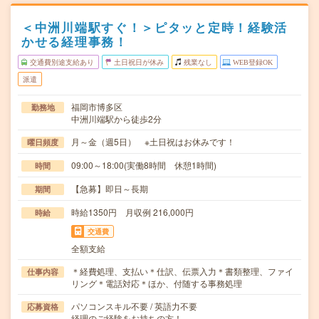
＜中洲川端駅すぐ！＞ピタッと定時！経験活
かせる経理事務！
交通費別途支給あり
土日祝日が休み
残業なし
WEB登録OK
派遣
福岡市博多区
勤務地
中洲川端駅から徒歩2分
月～金（週5日） ※土日祝はお休みです！
曜日頻度
09:00～18:00(実働8時間 休憩1時間)
時間
【急募】即日～長期
期間
時給1350円 月収例 216,000円
時給
交通費
全額支給
＊経費処理、支払い＊仕訳、伝票入力＊書類整理、ファイ
仕事内容
リング＊電話対応＊ほか、付随する事務処理
パソコンスキル不要 / 英語力不要
応募資格
経理のご経験をお持ちの方！