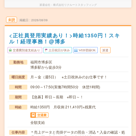
派遣会社
株式会社リクルートスタッフィング
未読
掲載日
2026/08/09
<正社員登用実績あり！>時給1350円！スキ
ル！経理事務！@博多
交通費別途支給あり
土日祝日が休み
WEB登録OK
派遣
福岡市博多区
勤務地
博多駅から徒歩3分
月～金（週5日） ※土日祝休みのお仕事です！
曜日頻度
09:00～17:50(実働7時間50分 休憩1時間)
時間
【急募】即日～長期 ※即日～！
期間
時給1350円 月収例 211,410円+残業代
時給
交通費
全額支給
＊売上データと売掛データの照合・消込＊入金の確認・処
仕事内容