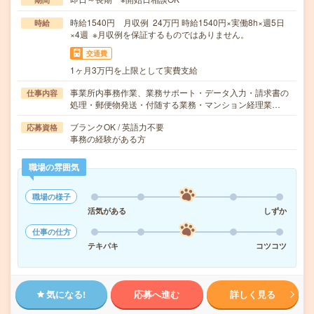
時給1540円 月収例 24万円 時給1540円×実働8h×週5日
時給
×4週 ※月収例を保証するものではありません。
交通費
1ヶ月3万円を上限として実費支給
事業所内事務作業、業務サポート・データ入力・請求書の
仕事内容
処理・郵便物発送・付随する業務・マンション経理業…
ブランクOK / 英語力不要
応募資格
事務の経験がある方
職場の雰囲気
職場の様子
活気がある
しずか
仕事の仕方
テキパキ
コツコツ
気になる!
応募へ進む
詳しく見る