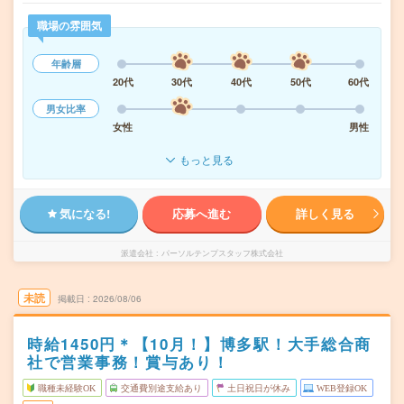
職場の雰囲気
年齢層
20代
30代
40代
50代
60代
男女比率
女性
男性
もっと見る
気になる!
応募へ進む
詳しく見る
派遣会社
パーソルテンプスタッフ株式会社
未読
掲載日
2026/08/06
時給1450円＊【10月！】博多駅！大手総合商
社で営業事務！賞与あり！
職種未経験OK
交通費別途支給あり
土日祝日が休み
WEB登録OK