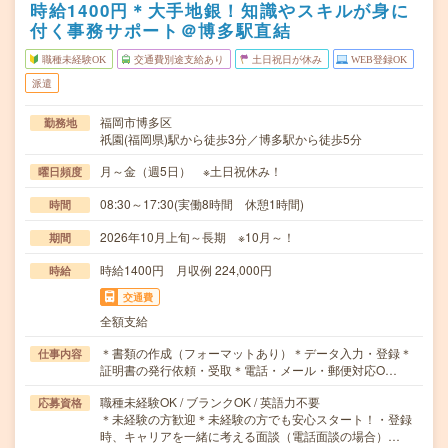
時給1400円＊大手地銀！知識やスキルが身に
付く事務サポート＠博多駅直結
職種未経験OK
交通費別途支給あり
土日祝日が休み
WEB登録OK
派遣
福岡市博多区
勤務地
祇園(福岡県)駅から徒歩3分／博多駅から徒歩5分
月～金（週5日） ※土日祝休み！
曜日頻度
08:30～17:30(実働8時間 休憩1時間)
時間
2026年10月上旬～長期 ※10月～！
期間
時給1400円 月収例 224,000円
時給
交通費
全額支給
＊書類の作成（フォーマットあり）＊データ入力・登録＊
仕事内容
証明書の発行依頼・受取＊電話・メール・郵便対応O…
職種未経験OK / ブランクOK / 英語力不要
応募資格
＊未経験の方歓迎＊未経験の方でも安心スタート！・登録
時、キャリアを一緒に考える面談（電話面談の場合）…