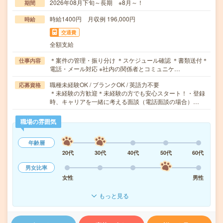
2026年08月下旬～長期 ※8月～！
期間
時給1400円 月収例 196,000円
時給
交通費
全額支給
＊案件の管理・振り分け ＊スケジュール確認 ＊書類送付＊
仕事内容
電話・メール対応 ※社内の関係者とコミュニケ…
職種未経験OK / ブランクOK / 英語力不要
応募資格
＊未経験の方歓迎＊未経験の方でも安心スタート！・登録
時、キャリアを一緒に考える面談（電話面談の場合）…
職場の雰囲気
年齢層
20代
30代
40代
50代
60代
男女比率
女性
男性
もっと見る