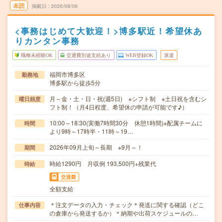
未読
掲載日
2026/08/06
<事務はじめて大歓迎！>博多駅近！希望休あ
りカンタン事務
職種未経験OK
交通費別途支給あり
WEB登録OK
派遣
福岡市博多区
勤務地
博多駅から徒歩5分
月～金・土・日・祝(週5日) ※シフト制 ※土日祝を含むシ
曜日頻度
フト制！（月4日程度、希望休の申請が可能です♪）
10:00～18:30(実働7時間30分 休憩1時間)※配属チームに
時間
より9時～17時半・11時～19…
2026年09月上旬～長期 ※9月～！
期間
時給1290円 月収例 193,500円+残業代
時給
交通費
全額支給
＊注文データの入力・チェック＊発送に関する確認（どこ
仕事内容
の倉庫から発送するか）＊納期や出荷スケジュールの…