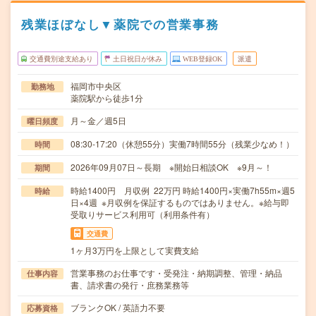
残業ほぼなし▼薬院での営業事務
交通費別途支給あり
土日祝日が休み
WEB登録OK
派遣
福岡市中央区
勤務地
薬院駅から徒歩1分
月～金／週5日
曜日頻度
08:30-17:20（休憩55分）実働7時間55分（残業少なめ！）
時間
2026年09月07日～長期 ※開始日相談OK ※9月～！
期間
時給1400円 月収例 22万円 時給1400円×実働7h55m×週5
時給
日×4週 ※月収例を保証するものではありません。※給与即
受取りサービス利用可（利用条件有）
交通費
1ヶ月3万円を上限として実費支給
営業事務のお仕事です・受発注・納期調整、管理・納品
仕事内容
書、請求書の発行・庶務業務等
ブランクOK / 英語力不要
応募資格