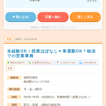
テキパキ
コツコツ
気になる!
応募へ進む
詳しく見る
派遣会社
株式会社リクルートスタッフィング
未読
掲載日
2026/08/06
未経験OK！残業ほぼなし▼車通勤OK＊柚須
での営業事務
職種未経験OK
交通費別途支給あり
土日祝日が休み
WEB登録OK
派遣
福岡市東区
勤務地
柚須駅からバス10分
月～金／週5日
曜日頻度
09:00-18:00（休憩60分）実働8時間（残業少なめ！）
時間
即日～長期 ※開始日相談OK
期間