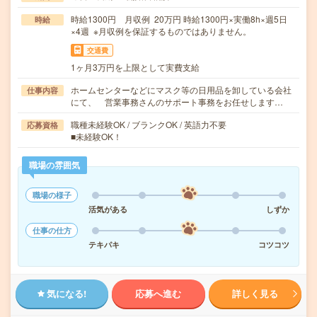
時給1300円 月収例 20万円 時給1300円×実働8h×週5日
時給
×4週 ※月収例を保証するものではありません。
交通費
1ヶ月3万円を上限として実費支給
ホームセンターなどにマスク等の日用品を卸している会社
仕事内容
にて、 営業事務さんのサポート事務をお任せします…
職種未経験OK / ブランクOK / 英語力不要
応募資格
■未経験OK！
職場の雰囲気
職場の様子
活気がある
しずか
仕事の仕方
テキパキ
コツコツ
気になる!
応募へ進む
詳しく見る