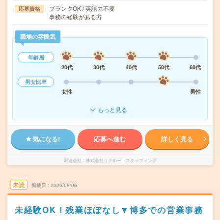
ブランクOK / 英語力不要
応募資格
事務の経験がある方
職場の雰囲気
年齢層
20代
30代
40代
50代
60代
男女比率
女性
男性
もっと見る
気になる!
応募へ進む
詳しく見る
派遣会社
株式会社リクルートスタッフィング
未読
掲載日
2026/08/06
未経験OK！残業ほぼなし▼博多での営業事務