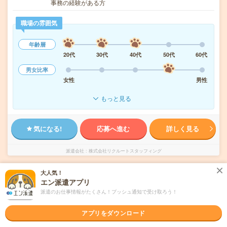
事務の経験がある方
職場の雰囲気
年齢層
20代
30代
40代
50代
60代
男女比率
女性
男性
もっと見る
気になる!
応募へ進む
詳しく見る
派遣会社
株式会社リクルートスタッフィング
大人気！
未読
掲載日
2026/08/06
エン派遣アプリ
派遣のお仕事情報がたくさん！プッシュ通知で受け取ろう！
時給1760円！17時まで＊未経験OK！残業ほ
ぼなし▼【社員前提】祇園で営業事務
アプリをダウンロード
職種未経験OK
交通費別途支給あり
土日祝日が休み
WEB登録OK