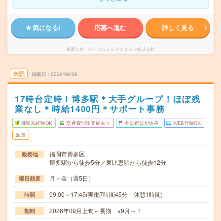
気になる!
応募へ進む
詳しく見る
派遣会社
パーソルテンプスタッフ株式会社
未読
掲載日
2026/08/06
17時台定時！博多駅＊大手グループ！ほぼ残
業なし＊時給1400円＊サポート事務
職種未経験OK
交通費別途支給あり
土日祝日が休み
WEB登録OK
派遣
福岡市博多区
勤務地
博多駅から徒歩5分／東比恵駅から徒歩12分
月～金（週5日）
曜日頻度
09:00～17:45(実働7時間45分 休憩1時間)
時間
2026年09月上旬～長期 ※9月～！
期間