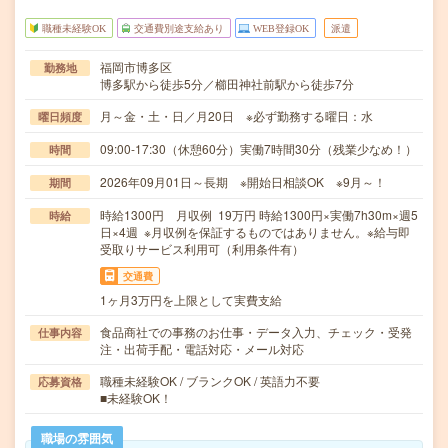
職種未経験OK
交通費別途支給あり
WEB登録OK
派遣
福岡市博多区
勤務地
博多駅から徒歩5分／櫛田神社前駅から徒歩7分
月～金・土・日／月20日 ※必ず勤務する曜日：水
曜日頻度
09:00-17:30（休憩60分）実働7時間30分（残業少なめ！）
時間
2026年09月01日～長期 ※開始日相談OK ※9月～！
期間
時給1300円 月収例 19万円 時給1300円×実働7h30m×週5
時給
日×4週 ※月収例を保証するものではありません。※給与即
受取りサービス利用可（利用条件有）
交通費
1ヶ月3万円を上限として実費支給
食品商社での事務のお仕事・データ入力、チェック・受発
仕事内容
注・出荷手配・電話対応・メール対応
職種未経験OK / ブランクOK / 英語力不要
応募資格
■未経験OK！
職場の雰囲気