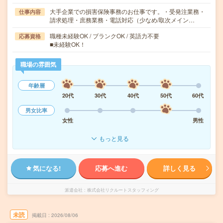
大手企業での損害保険事務のお仕事です。・受発注業務・
仕事内容
請求処理・庶務業務・電話対応（少なめ/取次メイン…
職種未経験OK / ブランクOK / 英語力不要
応募資格
■未経験OK！
職場の雰囲気
年齢層
20代
30代
40代
50代
60代
男女比率
女性
男性
もっと見る
気になる!
応募へ進む
詳しく見る
派遣会社
株式会社リクルートスタッフィング
未読
掲載日
2026/08/06