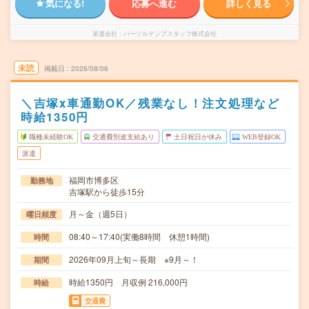
気になる!
応募へ進む
詳しく見る
派遣会社
パーソルテンプスタッフ株式会社
未読
掲載日
2026/08/06
＼吉塚x車通勤OK／残業なし！注文処理など
時給1350円
職種未経験OK
交通費別途支給あり
土日祝日が休み
WEB登録OK
派遣
福岡市博多区
勤務地
吉塚駅から徒歩15分
月～金（週5日）
曜日頻度
08:40～17:40(実働8時間 休憩1時間)
時間
2026年09月上旬～長期 ※9月～！
期間
時給1350円 月収例 216,000円
時給
交通費