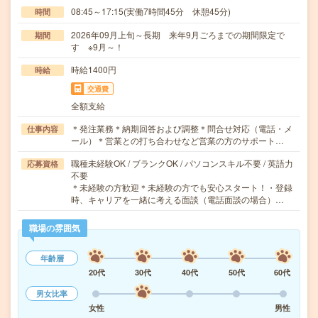
08:45～17:15(実働7時間45分 休憩45分)
時間
2026年09月上旬～長期 来年9月ごろまでの期間限定で
期間
す ※9月～！
時給1400円
時給
交通費
全額支給
＊発注業務＊納期回答および調整＊問合せ対応（電話・メ
仕事内容
ール）＊営業との打ち合わせなど営業の方のサポート…
職種未経験OK / ブランクOK / パソコンスキル不要 / 英語力
応募資格
不要
＊未経験の方歓迎＊未経験の方でも安心スタート！・登録
時、キャリアを一緒に考える面談（電話面談の場合）…
職場の雰囲気
年齢層
20代
30代
40代
50代
60代
男女比率
女性
男性