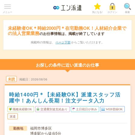
メニュー
気になる!
ログイン
検索
未経験者OK＊時給2000円＊在宅勤務OK！人材紹介企業で
の法人営業業務
のお仕事情報は、掲載が終了しています
掲載時の情報は、
ページ下部
からご覧いただけます。
お探しの条件に近い派遣のお仕事
未読
掲載日
2026/08/06
時給1400円＊【未経験OK】派遣スタッフ活
躍中！あんしん長期！注文データ入力
職種未経験OK
交通費別途支給あり
土日祝日が休み
WEB登録OK
派遣
福岡市博多区
勤務地
博多駅から徒歩5分