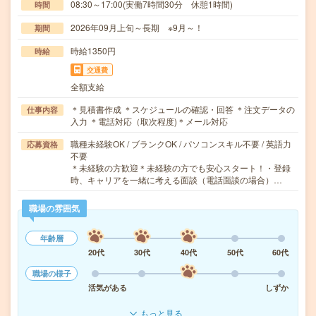
08:30～17:00(実働7時間30分 休憩1時間)
時間
2026年09月上旬～長期 ※9月～！
期間
時給1350円
時給
交通費
全額支給
＊見積書作成 ＊スケジュールの確認・回答 ＊注文データの
仕事内容
入力 ＊電話対応（取次程度)＊メール対応
職種未経験OK / ブランクOK / パソコンスキル不要 / 英語力
応募資格
不要
＊未経験の方歓迎＊未経験の方でも安心スタート！・登録
時、キャリアを一緒に考える面談（電話面談の場合）…
職場の雰囲気
年齢層
20代
30代
40代
50代
60代
職場の様子
活気がある
しずか
もっと見る