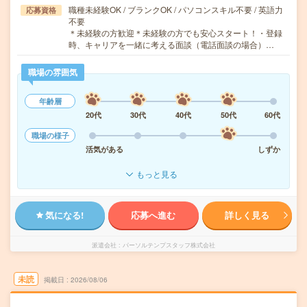
職種未経験OK / ブランクOK / パソコンスキル不要 / 英語力
応募資格
不要
＊未経験の方歓迎＊未経験の方でも安心スタート！・登録
時、キャリアを一緒に考える面談（電話面談の場合）…
職場の雰囲気
年齢層
20代
30代
40代
50代
60代
職場の様子
活気がある
しずか
もっと見る
気になる!
応募へ進む
詳しく見る
派遣会社
パーソルテンプスタッフ株式会社
未読
掲載日
2026/08/06