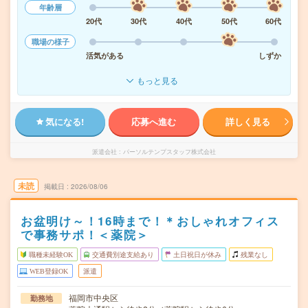
年齢層
20代
30代
40代
50代
60代
職場の様子
活気がある
しずか
もっと見る
気になる!
応募へ進む
詳しく見る
派遣会社
パーソルテンプスタッフ株式会社
未読
掲載日
2026/08/06
お盆明け～！16時まで！＊おしゃれオフィス
で事務サポ！＜薬院＞
職種未経験OK
交通費別途支給あり
土日祝日が休み
残業なし
WEB登録OK
派遣
福岡市中央区
勤務地