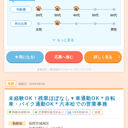
年齢層
20代
30代
40代
50代
60代
男女比率
女性
男性
もっと見る
気になる!
応募へ進む
詳しく見る
派遣会社
株式会社リクルートスタッフィング
未読
掲載日
2026/08/06
未経験OK！残業ほぼなし▼車通勤OK＊自転
車・バイク通勤OK＊六本松での営業事務
職種未経験OK
交通費別途支給あり
WEB登録OK
派遣
福岡市城南区
勤務地
六本松駅からバス10分