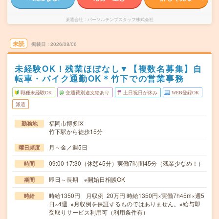
派遣会社
パーソルテンプスタッフ株式会社
未読
掲載日
2026/08/06
未経験OK！残業ほぼなし▼【複数名募集】自
転車・バイク通勤OK＊竹下での営業事務
職種未経験OK
交通費別途支給あり
土日祝日が休み
WEB登録OK
派遣
福岡市博多区
勤務地
竹下駅から徒歩15分
月～金／週5日
曜日頻度
09:00-17:30（休憩45分）実働7時間45分（残業少なめ！）
時間
即日～長期 ※開始日相談OK
期間
時給1350円 月収例 20万円 時給1350円×実働7h45m×週5
時給
日×4週 ※月収例を保証するものではありません。※給与即
受取りサービス利用可（利用条件有）