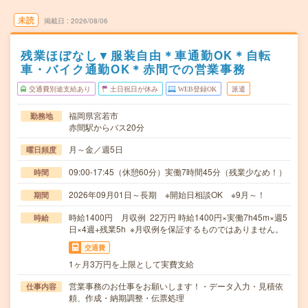
未読
掲載日
2026/08/06
残業ほぼなし▼服装自由＊車通勤OK＊自転
車・バイク通勤OK＊赤間での営業事務
交通費別途支給あり
土日祝日が休み
WEB登録OK
派遣
福岡県宮若市
勤務地
赤間駅からバス20分
月～金／週5日
曜日頻度
09:00-17:45（休憩60分）実働7時間45分（残業少なめ！）
時間
2026年09月01日～長期 ※開始日相談OK ※9月～！
期間
時給1400円 月収例 22万円 時給1400円×実働7h45m×週5
時給
日×4週+残業5h ※月収例を保証するものではありません。
交通費
1ヶ月3万円を上限として実費支給
営業事務のお仕事をお願いします！・データ入力・見積依
仕事内容
頼、作成・納期調整・伝票処理