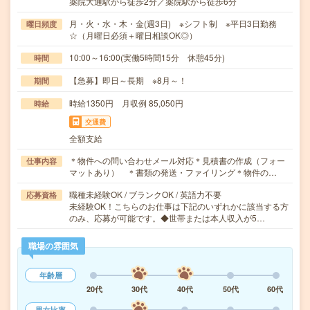
薬院大通駅から徒歩2分／薬院駅から徒歩6分
月・火・水・木・金(週3日) ※シフト制 ※平日3日勤務
曜日頻度
☆（月曜日必須＋曜日相談OK◎）
10:00～16:00(実働5時間15分 休憩45分)
時間
【急募】即日～長期 ※8月～！
期間
時給1350円 月収例 85,050円
時給
交通費
全額支給
＊物件への問い合わせメール対応＊見積書の作成（フォー
仕事内容
マットあり） ＊書類の発送・ファイリング＊物件の…
職種未経験OK / ブランクOK / 英語力不要
応募資格
未経験OK！こちらのお仕事は下記のいずれかに該当する方
のみ、応募が可能です。◆世帯または本人収入が5…
職場の雰囲気
年齢層
20代
30代
40代
50代
60代
男女比率