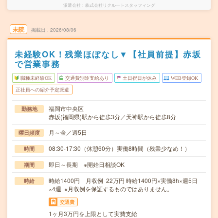
派遣会社
株式会社リクルートスタッフィング
未読
掲載日
2026/08/06
未経験OK！残業ほぼなし▼【社員前提】赤坂
で営業事務
職種未経験OK
交通費別途支給あり
土日祝日が休み
WEB登録OK
正社員への紹介予定派遣
福岡市中央区
勤務地
赤坂(福岡県)駅から徒歩3分／天神駅から徒歩8分
月～金／週5日
曜日頻度
08:30-17:30（休憩60分）実働8時間（残業少なめ！）
時間
即日～長期 ※開始日相談OK
期間
時給1400円 月収例 22万円 時給1400円×実働8h×週5日
時給
×4週 ※月収例を保証するものではありません。
交通費
1ヶ月3万円を上限として実費支給