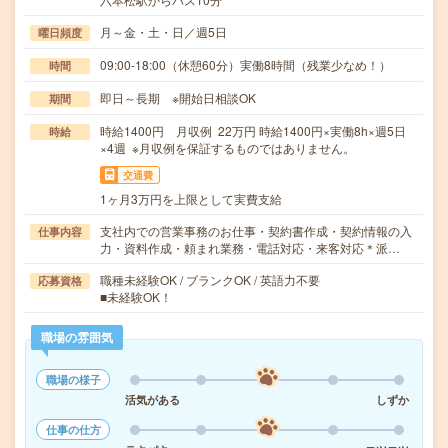
月～金・土・日／週5日
曜日頻度
09:00-18:00（休憩60分）実働8時間（残業少なめ！）
時間
即日～長期 ※開始日相談OK
期間
時給1400円 月収例 22万円 時給1400円×実働8h×週5日
時給
×4週 ※月収例を保証するものではありません。
交通費
1ヶ月3万円を上限として実費支給
支社内での営業事務のお仕事・契約書作成・契約情報の入
仕事内容
力・資料作成・頼まれ業務・電話対応・来客対応＊派…
職種未経験OK / ブランクOK / 英語力不要
応募資格
■未経験OK！
職場の雰囲気
職場の様子
活気がある
しずか
仕事の仕方