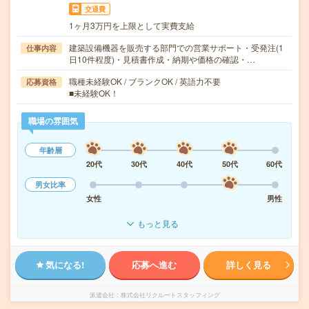
交通費
1ヶ月3万円を上限として実費支給
建築設備機器を販売する部門での営業サポート・受発注(1
仕事内容
日10件程度)・見積書作成・納期や価格の確認・…
職種未経験OK / ブランクOK / 英語力不要
応募資格
■未経験OK！
職場の雰囲気
年齢層
20代
30代
40代
50代
60代
男女比率
女性
男性
もっと見る
気になる!
応募へ進む
詳しく見る
派遣会社
株式会社リクルートスタッフィング