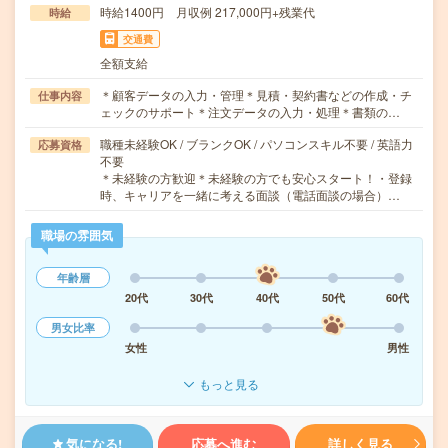
時給1400円 月収例 217,000円+残業代
時給
交通費
全額支給
＊顧客データの入力・管理＊見積・契約書などの作成・チ
仕事内容
ェックのサポート＊注文データの入力・処理＊書類の…
職種未経験OK / ブランクOK / パソコンスキル不要 / 英語力
応募資格
不要
＊未経験の方歓迎＊未経験の方でも安心スタート！・登録
時、キャリアを一緒に考える面談（電話面談の場合）…
職場の雰囲気
年齢層
20代
30代
40代
50代
60代
男女比率
女性
男性
もっと見る
気になる!
応募へ進む
詳しく見る