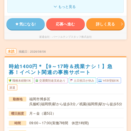
もっと見る
気になる!
応募へ進む
詳しく見る
派遣会社
パーソルテンプスタッフ株式会社
未読
掲載日
2026/08/06
時給1400円＊【9～17時＆残業ナシ！】急
募！イベント関連の事務サポート
職種未経験OK
交通費別途支給あり
土日祝日が休み
WEB登録OK
派遣
福岡市博多区
勤務地
呉服町(福岡県)駅から徒歩3分／祇園(福岡県)駅から徒歩5分
月～金（週5日）
曜日頻度
09:00～17:00(実働7時間 休憩1時間)
時間