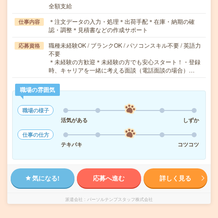
全額支給
＊注文データの入力・処理＊出荷手配＊在庫・納期の確
仕事内容
認・調整＊見積書などの作成サポート
職種未経験OK / ブランクOK / パソコンスキル不要 / 英語力
応募資格
不要
＊未経験の方歓迎＊未経験の方でも安心スタート！・登録
時、キャリアを一緒に考える面談（電話面談の場合）…
職場の雰囲気
職場の様子
活気がある
しずか
仕事の仕方
テキパキ
コツコツ
気になる!
応募へ進む
詳しく見る
派遣会社
パーソルテンプスタッフ株式会社