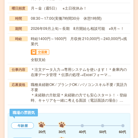
月～金（週5日） ※土日祝休み！
曜日頻度
08:30～17:00(実働7時間30分 休憩1時間)
時間
2026年09月上旬～長期 8月開始も相談可能 ※9月～！
期間
時給1400円～1600円 月収例 210,000円～240,000円+残
時給
業代
交通費
全額支給
＊注文データ入力→専用システムを使います！＊倉庫内の
仕事内容
在庫データ管理 ＊伝票の処理→Excelフォーマ…
職種未経験OK / ブランクOK / パソコンスキル不要 / 英語力
応募資格
不要
＊未経験の方歓迎＊未経験の方でも安心スタート！・登録
時、キャリアを一緒に考える面談（電話面談の場合）…
職場の雰囲気
年齢層
20代
30代
40代
50代
60代