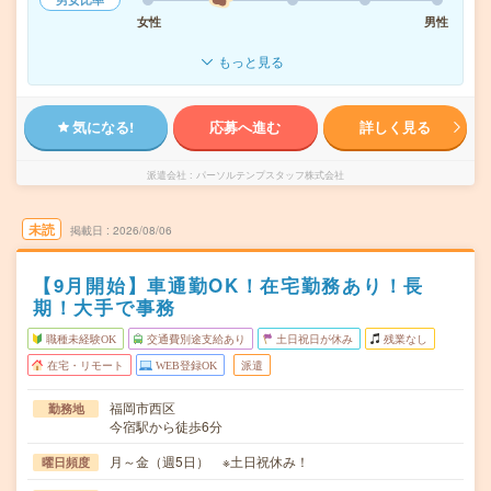
女性
男性
もっと見る
気になる!
応募へ進む
詳しく見る
派遣会社
パーソルテンプスタッフ株式会社
未読
掲載日
2026/08/06
【9月開始】車通勤OK！在宅勤務あり！長
期！大手で事務
職種未経験OK
交通費別途支給あり
土日祝日が休み
残業なし
在宅・リモート
WEB登録OK
派遣
福岡市西区
勤務地
今宿駅から徒歩6分
月～金（週5日） ※土日祝休み！
曜日頻度