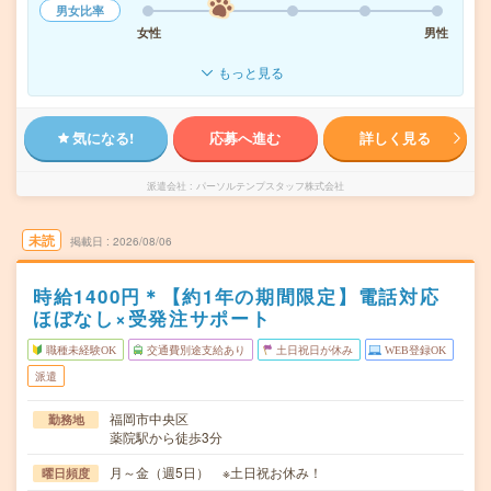
男女比率
女性
男性
もっと見る
気になる!
応募へ進む
詳しく見る
派遣会社
パーソルテンプスタッフ株式会社
未読
掲載日
2026/08/06
時給1400円＊【約1年の期間限定】電話対応
ほぼなし×受発注サポート
職種未経験OK
交通費別途支給あり
土日祝日が休み
WEB登録OK
派遣
福岡市中央区
勤務地
薬院駅から徒歩3分
月～金（週5日） ※土日祝お休み！
曜日頻度