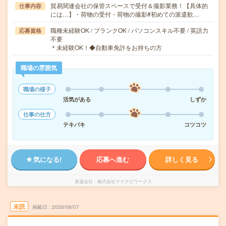
貿易関連会社の保管スペースで受付＆撮影業務！【具体的
仕事内容
には…】・荷物の受付・荷物の撮影#初めての派遣歓…
職種未経験OK / ブランクOK / パソコンスキル不要 / 英語力
応募資格
不要
＊未経験OK！◆自動車免許をお持ちの方
職場の雰囲気
職場の様子
活気がある
しずか
仕事の仕方
テキパキ
コツコツ
気になる!
応募へ進む
詳しく見る
派遣会社
株式会社マイナビワークス
未読
掲載日
2026/08/07