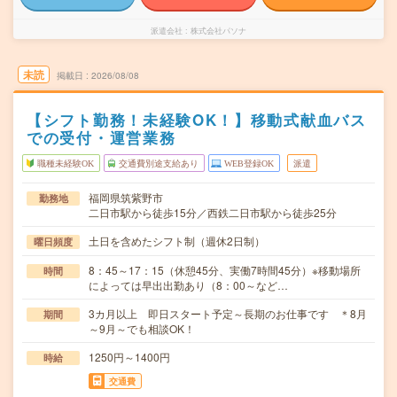
派遣会社
株式会社パソナ
未読
掲載日
2026/08/08
【シフト勤務！未経験OK！】移動式献血バス
での受付・運営業務
職種未経験OK
交通費別途支給あり
WEB登録OK
派遣
福岡県筑紫野市
勤務地
二日市駅から徒歩15分／西鉄二日市駅から徒歩25分
土日を含めたシフト制（週休2日制）
曜日頻度
8：45～17：15（休憩45分、実働7時間45分）※移動場所
時間
によっては早出出勤あり（8：00～など…
3カ月以上 即日スタート予定～長期のお仕事です ＊8月
期間
～9月～でも相談OK！
1250円～1400円
時給
交通費