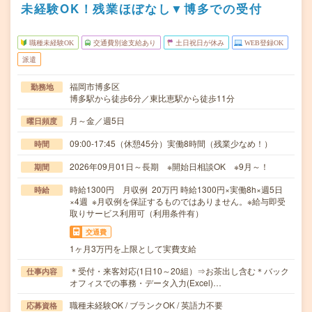
未経験OK！残業ほぼなし▼博多での受付
職種未経験OK
交通費別途支給あり
土日祝日が休み
WEB登録OK
派遣
福岡市博多区
勤務地
博多駅から徒歩6分／東比恵駅から徒歩11分
月～金／週5日
曜日頻度
09:00-17:45（休憩45分）実働8時間（残業少なめ！）
時間
2026年09月01日～長期 ※開始日相談OK ※9月～！
期間
時給1300円 月収例 20万円 時給1300円×実働8h×週5日
時給
×4週 ※月収例を保証するものではありません。※給与即受
取りサービス利用可（利用条件有）
交通費
1ヶ月3万円を上限として実費支給
＊受付・来客対応(1日10～20組）⇒お茶出し含む＊バック
仕事内容
オフィスでの事務・データ入力(Excel)…
職種未経験OK / ブランクOK / 英語力不要
応募資格