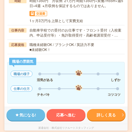
時給1350円 月収例 21万円 時給1350円×実働7h55m×週5
時給
日×4週 ※月収例を保証するものではありません。
交通費
1ヶ月3万円を上限として実費支給
自動車学校での受付のお仕事です・フロント受付（入校案
仕事内容
内、申込受付等）・免許取得受付・高齢者講習受付・…
職種未経験OK / ブランクOK / 英語力不要
応募資格
■未経験OK！
職場の雰囲気
職場の様子
活気がある
しずか
仕事の仕方
テキパキ
コツコツ
気になる!
応募へ進む
詳しく見る
派遣会社
株式会社リクルートスタッフィング