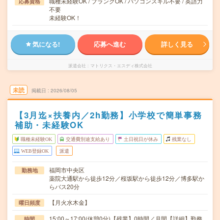
職種未経験OK / ブランクOK / パソコンスキル不要 / 英語力
応募資格
不要
未経験OK！
気になる!
応募へ進む
詳しく見る
派遣会社
マトリクス・エスディ株式会社
未読
掲載日
2026/08/05
【3月迄×扶養内／2h勤務】小学校で簡単事務
補助・未経験OK
職種未経験OK
交通費別途支給あり
土日祝日が休み
残業なし
WEB登録OK
派遣
福岡市中央区
勤務地
薬院大通駅から徒歩12分／桜坂駅から徒歩12分／博多駅か
らバス20分
【月火水木金】
曜日頻度
15:00～17:00(休憩0分)【残業】0時間／月間【詳細】勤務
時間