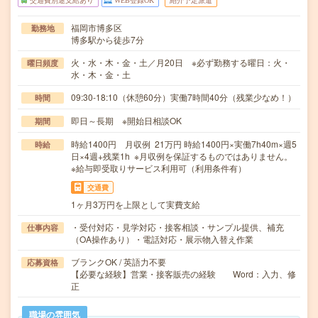
交通費別途支給あり
WEB登録OK
紹介予定派遣
福岡市博多区
勤務地
博多駅から徒歩7分
火・水・木・金・土／月20日 ※必ず勤務する曜日：火・
曜日頻度
水・木・金・土
09:30-18:10（休憩60分）実働7時間40分（残業少なめ！）
時間
即日～長期 ※開始日相談OK
期間
時給1400円 月収例 21万円 時給1400円×実働7h40m×週5
時給
日×4週+残業1h ※月収例を保証するものではありません。
※給与即受取りサービス利用可（利用条件有）
交通費
1ヶ月3万円を上限として実費支給
・受付対応・見学対応・接客相談・サンプル提供、補充
仕事内容
（OA操作あり）・電話対応・展示物入替え作業
ブランクOK / 英語力不要
応募資格
【必要な経験】営業・接客販売の経験 Word：入力、修
正
職場の雰囲気