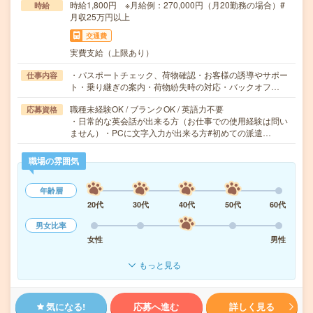
時給1,800円 ※月給例：270,000円（月20勤務の場合）#
時給
月収25万円以上
交通費
実費支給（上限あり）
・パスポートチェック、荷物確認・お客様の誘導やサポー
仕事内容
ト・乗り継ぎの案内・荷物紛失時の対応・バックオフ…
職種未経験OK / ブランクOK / 英語力不要
応募資格
・日常的な英会話が出来る方（お仕事での使用経験は問い
ません）・PCに文字入力が出来る方#初めての派遣…
職場の雰囲気
年齢層
20代
30代
40代
50代
60代
男女比率
女性
男性
もっと見る
気になる!
応募へ進む
詳しく見る