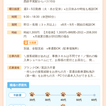
西鉄平尾駅からバス10分
週3～5日勤務（火・水が定休）※土日休みや時短も相談OK
曜日頻度
9:30～18:30（休憩60分）
時間
即日～長期（３ヶ月以上） ※8月～9月～開始日相談OK
期間
時給1,300円 【月収例】1,300円×8時間×20日＝208,000
時給
円 ※月就業日数が20日間の場合
交通費
別途、全額支給 ※車通勤OK（駐車場無料）
＼接客経験があれば、事務スキルは不問です！／憧れの輸
仕事内容
入車ショールームにて、お客様の受付とお茶出し、簡…
ブランクOK / 英語力不要
応募資格
・何らかの接客経験をお持ちの方・普通自動車運転免許
（第一種）をお持ちの方・PCでの基本入力ができる方…
職場の雰囲気
年齢層
20代
30代
40代
50代
60代