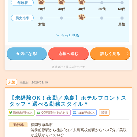
年齢層
20代
30代
40代
50代
60代
男女比率
女性
男性
もっと見る
気になる!
応募へ進む
詳しく見る
派遣会社
株式会社パソナ
未読
掲載日
2026/08/10
【未経験OK！夜勤／糸島】ホテルフロントス
タッフ＊選べる勤務スタイル＊
職種未経験OK
交通費別途支給あり
WEB登録OK
派遣
福岡県糸島市
勤務地
筑前前原駅から徒歩3分／糸島高校前駅からバス7分／美咲
が丘駅からバス14分