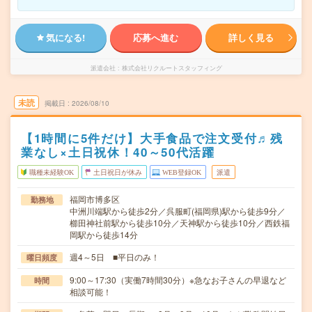
気になる!
応募へ進む
詳しく見る
派遣会社
株式会社リクルートスタッフィング
未読
掲載日
2026/08/10
【1時間に5件だけ】大手食品で注文受付♬残
業なし×土日祝休！40～50代活躍
職種未経験OK
土日祝日が休み
WEB登録OK
派遣
福岡市博多区
勤務地
中洲川端駅から徒歩2分／呉服町(福岡県)駅から徒歩9分／
櫛田神社前駅から徒歩10分／天神駅から徒歩10分／西鉄福
岡駅から徒歩14分
週4～5日 ■平日のみ！
曜日頻度
9:00～17:30（実働7時間30分）※急なお子さんの早退など
時間
相談可能！