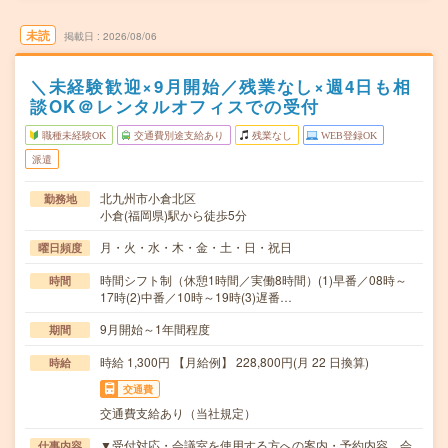
未読
掲載日
2026/08/06
＼未経験歓迎×9月開始／残業なし×週4日も相
談OK＠レンタルオフィスでの受付
職種未経験OK
交通費別途支給あり
残業なし
WEB登録OK
派遣
北九州市小倉北区
勤務地
小倉(福岡県)駅から徒歩5分
月・火・水・木・金・土・日・祝日
曜日頻度
時間シフト制（休憩1時間／実働8時間）(1)早番／08時～
時間
17時(2)中番／10時～19時(3)遅番…
9月開始～1年間程度
期間
時給 1,300円 【月給例】 228,800円(月 22 日換算)
時給
交通費
交通費支給あり（当社規定）
▼受付対応・会議室を使用する方への案内・予約内容、会
仕事内容