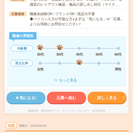
議室のレイアウト確認・備品の貸し出し対応（マイク…
職種未経験OK / ブランクOK / 英語力不要
応募資格
◆パソコン入力が可能な方※まずは「気になる」or「応募」
よりお気軽にお問合せください!
職場の雰囲気
年齢層
20代
30代
40代
50代
60代
男女比率
女性
男性
もっと見る
気になる!
応募へ進む
詳しく見る
派遣会社
株式会社アソウ・ヒューマニーセンター 北九州支店
未読
掲載日
2026/08/06