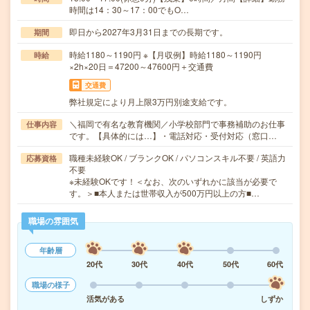
時間は14：30～17：00でもO…
即日から2027年3月31日までの長期です。
期間
時給1180～1190円 ※【月収例】時給1180～1190円
時給
×2h×20日＝47200～47600円＋交通費
交通費
弊社規定により月上限3万円別途支給です。
＼福岡で有名な教育機関／小学校部門で事務補助のお仕事
仕事内容
です。【具体的には…】・電話対応・受付対応（窓口…
職種未経験OK / ブランクOK / パソコンスキル不要 / 英語力
応募資格
不要
※未経験OKです！＜なお、次のいずれかに該当が必要で
す。＞■本人または世帯収入が500万円以上の方■…
職場の雰囲気
年齢層
20代
30代
40代
50代
60代
職場の様子
活気がある
しずか