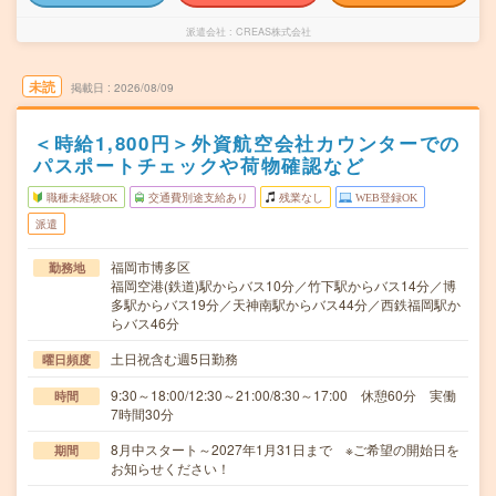
派遣会社
CREAS株式会社
未読
掲載日
2026/08/09
＜時給1,800円＞外資航空会社カウンターでの
パスポートチェックや荷物確認など
職種未経験OK
交通費別途支給あり
残業なし
WEB登録OK
派遣
福岡市博多区
勤務地
福岡空港(鉄道)駅からバス10分／竹下駅からバス14分／博
多駅からバス19分／天神南駅からバス44分／西鉄福岡駅か
らバス46分
土日祝含む週5日勤務
曜日頻度
9:30～18:00/12:30～21:00/8:30～17:00 休憩60分 実働
時間
7時間30分
8月中スタート～2027年1月31日まで ※ご希望の開始日を
期間
お知らせください！