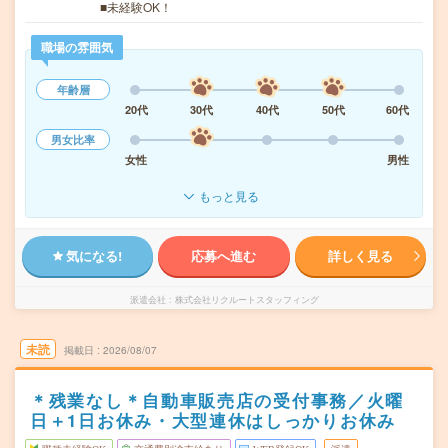
■未経験OK！
職場の雰囲気
年齢層
20代
30代
40代
50代
60代
男女比率
女性
男性
もっと見る
気になる!
応募へ進む
詳しく見る
派遣会社
株式会社リクルートスタッフィング
未読
掲載日
2026/08/07
＊残業なし＊自動車販売店の受付事務／火曜
日＋1日お休み・大型連休はしっかりお休み