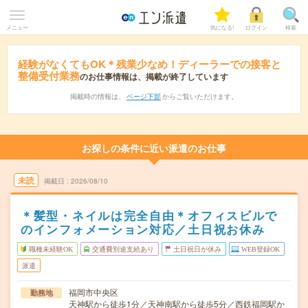
メニュー
気になる!
ログイン
検索
経験がなくてもOK＊残業少なめ！ディーラーでの接客と
整備受付業務
のお仕事情報は、掲載が終了しています
掲載時の情報は、
ページ下部
からご覧いただけます。
お探しの条件に近い派遣のお仕事
未読
掲載日
2026/08/10
＊髪型・ネイルは完全自由＊オフィスビルで
のインフォメーション対応／土日祝お休み
職種未経験OK
交通費別途支給あり
土日祝日が休み
WEB登録OK
派遣
福岡市中央区
勤務地
天神駅から徒歩1分／天神南駅から徒歩5分／西鉄福岡駅か