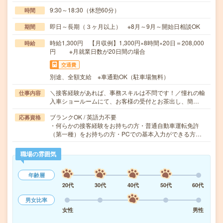
9:30～18:30（休憩60分）
時間
即日～長期（３ヶ月以上） ※8月～9月～開始日相談OK
期間
時給1,300円 【月収例】1,300円×8時間×20日＝208,000
時給
円 ※月就業日数が20日間の場合
交通費
別途、全額支給 ※車通勤OK（駐車場無料）
＼接客経験があれば、事務スキルは不問です！／憧れの輸
仕事内容
入車ショールームにて、お客様の受付とお茶出し、簡…
ブランクOK / 英語力不要
応募資格
・何らかの接客経験をお持ちの方・普通自動車運転免許
（第一種）をお持ちの方・PCでの基本入力ができる方…
職場の雰囲気
年齢層
20代
30代
40代
50代
60代
男女比率
女性
男性