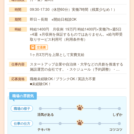
09:30-17:30（休憩60分）実働7時間（残業少なめ！）
時間
即日～長期 ※開始日相談OK
期間
時給1400円 月収例 19万円 時給1400円×実働7h×週5日
時給
×4週 ※月収例を保証するものではありません。※給与即受
取りサービス利用可（利用条件有）
交通費
1ヶ月3万円を上限として実費支給
スタートアップ企業や自治体・大学などの共創を推進する
仕事内容
施設運営の会社です。・スケジュール（予約調整）・…
職種未経験OK / ブランクOK / 英語力不要
応募資格
■未経験OK！
職場の雰囲気
職場の様子
活気がある
しずか
仕事の仕方
テキパキ
コツコツ