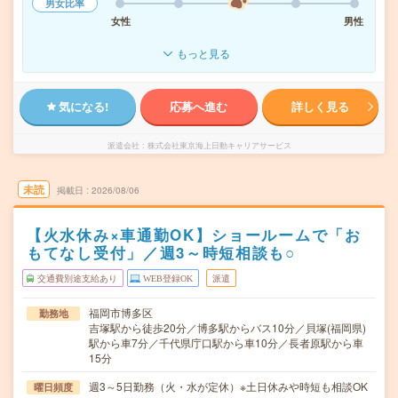
男女比率
女性
男性
もっと見る
気になる!
応募へ進む
詳しく見る
派遣会社
株式会社東京海上日動キャリアサービス
未読
掲載日
2026/08/06
【火水休み×車通勤OK】ショールームで「お
もてなし受付」／週3～時短相談も○
交通費別途支給あり
WEB登録OK
派遣
福岡市博多区
勤務地
吉塚駅から徒歩20分／博多駅からバス10分／貝塚(福岡県)
駅から車7分／千代県庁口駅から車10分／長者原駅から車
15分
週3～5日勤務（火・水が定休）※土日休みや時短も相談OK
曜日頻度