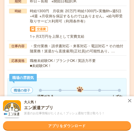
即日～長期 ※開始日相談OK
期間
時給1300円 月収例 20万円 時給1300円×実働8h×週5日
時給
×4週 ※月収例を保証するものではありません。※給与即受
取りサービス利用可（利用条件有）
交通費
1ヶ月3万円を上限として実費支給
・受付業務・請求書対応・来客対応・電話対応＊その他付
仕事内容
随業務！派遣から直接雇用(正社員)の可能性あり。…
職種未経験OK / ブランクOK / 英語力不要
応募資格
■未経験OK！
職場の雰囲気
職場の様子
活気がある
しずか
大人気！
仕事の仕方
エン派遣アプリ
テキパキ
コツコツ
派遣のお仕事情報がたくさん！プッシュ通知で受け取ろう！
アプリをダウンロード
気になる!
応募へ進む
詳しく見る