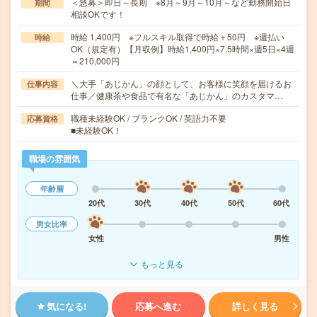
＜急募＞即日～長期 ※8月～9月～10月～など勤務開始日
期間
相談OKです！
時給 1,400円 ※フルスキル取得で時給＋50円 ※週払い
時給
OK（規定有）【月収例】時給1,400円×7.5時間×週5日×4週
＝210,000円
＼大手「あじかん」の顔として、お客様に笑顔を届けるお
仕事内容
仕事／健康茶や食品で有名な「あじかん」のカスタマ…
職種未経験OK / ブランクOK / 英語力不要
応募資格
■未経験OK！
職場の雰囲気
年齢層
20代
30代
40代
50代
60代
男女比率
女性
男性
もっと見る
気になる!
応募へ進む
詳しく見る