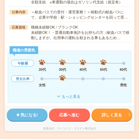
全額支給 ※車通勤の場合はガソリン代支給（規定有）
＜献血バスでの受付・運営業務！＞移動式の献血バスに
仕事内容
て、企業や学校・駅・ショッピングセンターを回って受…
職種未経験OK / ブランクOK
応募資格
未経験OK！・普通自動車免許をお持ちの方（献血バスで移
動しますが、社用車の運転を頼まれる事もあるため…
職場の雰囲気
年齢層
20代
30代
40代
50代
60代
男女比率
女性
男性
もっと見る
気になる!
応募へ進む
詳しく見る
派遣会社
マトリクス・エスディ株式会社