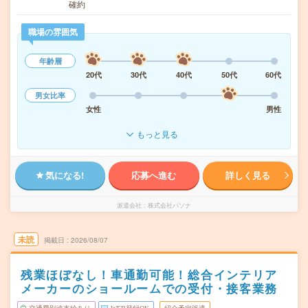
確約
職場の雰囲気
年齢層
20代
30代
40代
50代
60代
男女比率
女性
男性
もっと見る
気になる!
応募へ進む
詳しく見る
派遣会社
株式会社パソナ
未読
掲載日
2026/08/07
残業ほぼなし！車通勤可能！総合インテリア
メーカーのショールームでの受付・接客業務