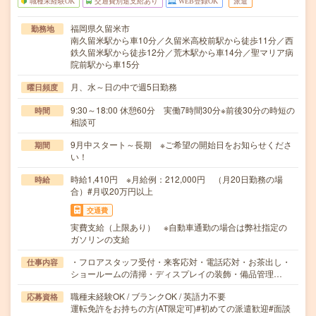
職種未経験OK
交通費別途支給あり
WEB登録OK
派遣
福岡県久留米市
勤務地
南久留米駅から車10分／久留米高校前駅から徒歩11分／西
鉄久留米駅から徒歩12分／荒木駅から車14分／聖マリア病
院前駅から車15分
月、水～日の中で週5日勤務
曜日頻度
9:30～18:00 休憩60分 実働7時間30分※前後30分の時短の
時間
相談可
9月中スタート～長期 ※ご希望の開始日をお知らせくださ
期間
い！
時給1,410円 ※月給例：212,000円 （月20日勤務の場
時給
合）#月収20万円以上
交通費
実費支給（上限あり） ※自動車通勤の場合は弊社指定の
ガソリンの支給
・フロアスタッフ受付・来客応対・電話応対・お茶出し・
仕事内容
ショールームの清掃・ディスプレイの装飾・備品管理…
職種未経験OK / ブランクOK / 英語力不要
応募資格
運転免許をお持ちの方(AT限定可)#初めての派遣歓迎#面談