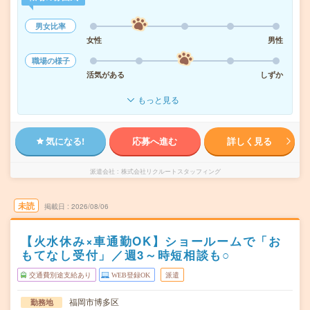
男女比率
女性
男性
職場の様子
活気がある
しずか
もっと見る
気になる!
応募へ進む
詳しく見る
派遣会社
株式会社リクルートスタッフィング
未読
掲載日
2026/08/06
【火水休み×車通勤OK】ショールームで「お
もてなし受付」／週3～時短相談も○
交通費別途支給あり
WEB登録OK
派遣
福岡市博多区
勤務地