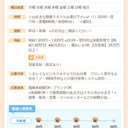
月曜 火曜 水曜 木曜 金曜 土曜 日曜 祝日
曜日頻度
☆お好きな勤務スタイルお選び下さい♪（1）22:00～翌
時間
7:00（実働8時間／休憩60分） ⇒週5日…
即日～長期 ※入社日はご相談ください！
期間
時給1,300円 ~ 1,625円 ※22:00～翌5:00は深夜割増で【時
時給
給1,625円】 ●給与支払い：週払いもOK 【月収例】 25万円
以上！
交通費
別途支給（規定あり）
＼キレイなビジネスホテルでのお仕事 フロント受付をお
仕事内容
任せ！／・WEB予約などの受付管理システム対応・…
職種未経験OK / ブランクOK
応募資格
※未経験OK！◎接客経験のある方はスキル活かせます！※
接客・販売・営業・コールセンターなどの経験があ…
職場の雰囲気
年齢層
20代
30代
40代
50代
60代