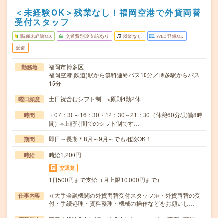
＜未経験OK＞残業なし！福岡空港で外貨両替
受付スタッフ
職種未経験OK
交通費別途支給あり
残業なし
WEB登録OK
派遣
福岡市博多区
勤務地
福岡空港(鉄道)駅から無料連絡バス10分／博多駅からバス
15分
土日祝含むシフト制 ※原則4勤2休
曜日頻度
・07：30～16：30・12：30～21：30（休憩60分/実働8時
時間
間）※上記時間でのシフト制です…
即日～長期＊8月～9月～でも相談OK！
期間
時給1,200円
時給
交通費
1日500円まで支給（月上限10,000円まで）
≪大手金融機関の外貨両替受付スタッフ≫・外貨両替の受
仕事内容
付・手続処理・資料整理・機械の操作などをお願いし…