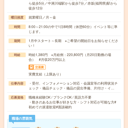
ら徒歩5分／中洲川端駅から徒歩7分／赤坂(福岡県)駅から
徒歩12分
就業曜日／月～金
曜日頻度
8:00～21:00の中で1日8時間（休憩60分）イベント等に準
時間
じます。
1月中スタート～長期 ※ご希望の開始日をお知らせくださ
期間
い！
時給1,380円 ※月給例：220,800円（月20日勤務の場
時給
合） #月収20万円以上
交通費
実費支給（上限あり）
・受付、インフォメーション対応・会議室等の利用状況チ
仕事内容
ェック・備品チェック・備品の貸出準備、片付け・イ…
職種未経験OK / ブランクOK / 英語力不要
応募資格
・動きのあるお仕事が好きな方・シフト対応が可能な方#
初めての派遣歓迎#面談確約
職場の雰囲気