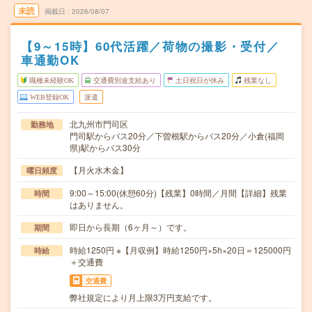
未読
掲載日
2026/08/07
【9～15時】60代活躍／荷物の撮影・受付／
車通勤OK
職種未経験OK
交通費別途支給あり
土日祝日が休み
残業なし
WEB登録OK
派遣
北九州市門司区
勤務地
門司駅からバス20分／下曽根駅からバス20分／小倉(福岡
県)駅からバス30分
【月火水木金】
曜日頻度
9:00～15:00(休憩60分)【残業】0時間／月間【詳細】残業
時間
はありません。
即日から長期（6ヶ月～）です。
期間
時給1250円 ※【月収例】時給1250円×5h×20日＝125000円
時給
＋交通費
交通費
弊社規定により月上限3万円支給です。