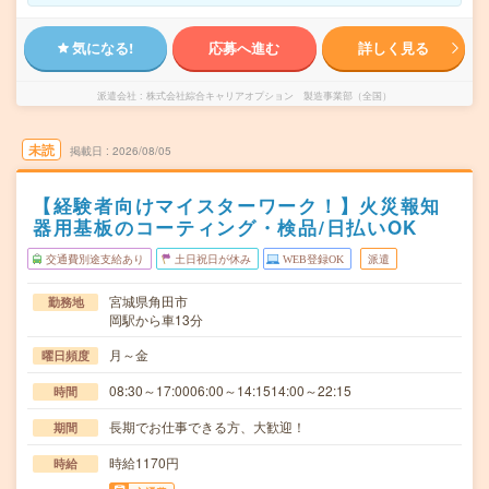
気になる!
応募へ進む
詳しく見る
派遣会社
株式会社綜合キャリアオプション 製造事業部（全国）
未読
掲載日
2026/08/05
【経験者向けマイスターワーク！】火災報知
器用基板のコーティング・検品/日払いOK
交通費別途支給あり
土日祝日が休み
WEB登録OK
派遣
宮城県角田市
勤務地
岡駅から車13分
月～金
曜日頻度
08:30～17:0006:00～14:1514:00～22:15
時間
長期でお仕事できる方、大歓迎！
期間
時給1170円
時給