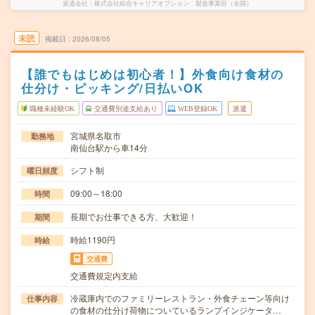
派遣会社
株式会社綜合キャリアオプション 製造事業部（全国）
未読
掲載日
2026/08/05
【誰でもはじめは初心者！】外食向け食材の
仕分け・ピッキング/日払いOK
職種未経験OK
交通費別途支給あり
WEB登録OK
派遣
宮城県名取市
勤務地
南仙台駅から車14分
シフト制
曜日頻度
09:00～18:00
時間
長期でお仕事できる方、大歓迎！
期間
時給1190円
時給
交通費
交通費規定内支給
冷蔵庫内でのファミリーレストラン・外食チェーン等向け
仕事内容
の食材の仕分け荷物についているランプインジケータ…