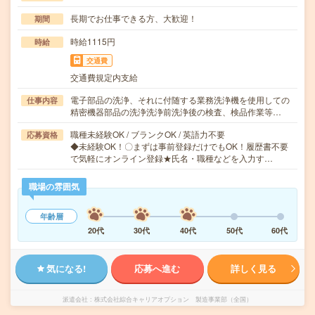
長期でお仕事できる方、大歓迎！
期間
時給1115円
時給
交通費
交通費規定内支給
電子部品の洗浄、それに付随する業務洗浄機を使用しての
仕事内容
精密機器部品の洗浄洗浄前洗浄後の検査、検品作業等…
職種未経験OK / ブランクOK / 英語力不要
応募資格
◆未経験OK！〇まずは事前登録だけでもOK！履歴書不要
で気軽にオンライン登録★氏名・職種などを入力す…
職場の雰囲気
年齢層
20代
30代
40代
50代
60代
気になる!
応募へ進む
詳しく見る
派遣会社
株式会社綜合キャリアオプション 製造事業部（全国）