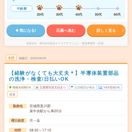
年齢層
20代
30代
40代
50代
60代
気になる!
応募へ進む
詳しく見る
派遣会社
株式会社綜合キャリアオプション 製造事業部（全国）
未読
掲載日
2026/08/05
【経験がなくても大丈夫＊】半導体装置部品
の洗浄・検査/日払いOK
職種未経験OK
交通費別途支給あり
土日祝日が休み
WEB登録OK
派遣
宮城県黒川郡
勤務地
泉中央駅から車20分
月～金
曜日頻度
08:30～17:15
時間