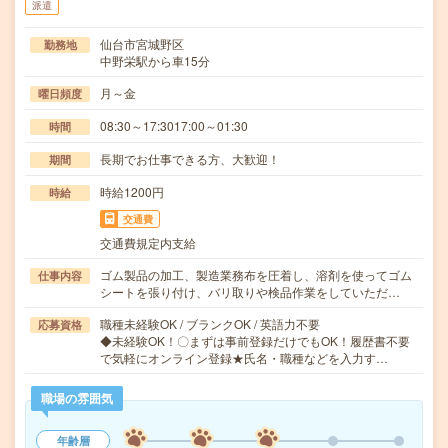
派遣
仙台市宮城野区
勤務地
中野栄駅から車15分
月～金
曜日頻度
08:30～17:3017:00～01:30
時間
長期でお仕事できる方、大歓迎！
期間
時給1200円
時給
交通費
交通費規定内支給
ゴム製品の加工、製造業務布を圧着し、溶剤を使ってゴム
仕事内容
シートを張り付け、バリ取りや検品作業をしていただ…
職種未経験OK / ブランクOK / 英語力不要
応募資格
◆未経験OK！〇まずは事前登録だけでもOK！履歴書不要
で気軽にオンライン登録★氏名・職種などを入力す…
職場の雰囲気
年齢層