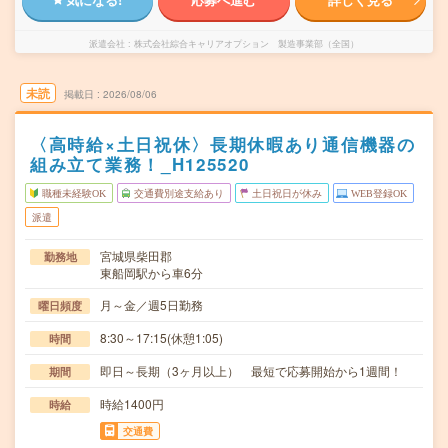
派遣会社
株式会社綜合キャリアオプション 製造事業部（全国）
未読
掲載日
2026/08/06
〈高時給×土日祝休〉長期休暇あり通信機器の
組み立て業務！_H125520
職種未経験OK
交通費別途支給あり
土日祝日が休み
WEB登録OK
派遣
宮城県柴田郡
勤務地
東船岡駅から車6分
月～金／週5日勤務
曜日頻度
8:30～17:15(休憩1:05)
時間
即日～長期（3ヶ月以上） 最短で応募開始から1週間！
期間
時給1400円
時給
交通費