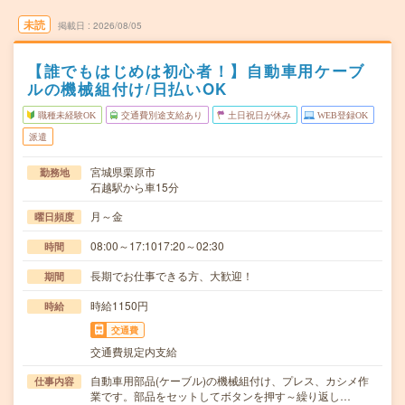
未読
掲載日
2026/08/05
【誰でもはじめは初心者！】自動車用ケーブ
ルの機械組付け/日払いOK
職種未経験OK
交通費別途支給あり
土日祝日が休み
WEB登録OK
派遣
宮城県栗原市
勤務地
石越駅から車15分
月～金
曜日頻度
08:00～17:1017:20～02:30
時間
長期でお仕事できる方、大歓迎！
期間
時給1150円
時給
交通費
交通費規定内支給
自動車用部品(ケーブル)の機械組付け、プレス、カシメ作
仕事内容
業です。部品をセットしてボタンを押す～繰り返し…