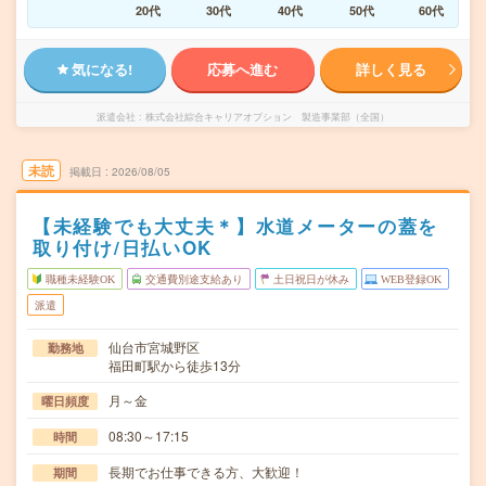
20代
30代
40代
50代
60代
気になる!
応募へ進む
詳しく見る
派遣会社
株式会社綜合キャリアオプション 製造事業部（全国）
未読
掲載日
2026/08/05
【未経験でも大丈夫＊】水道メーターの蓋を
取り付け/日払いOK
職種未経験OK
交通費別途支給あり
土日祝日が休み
WEB登録OK
派遣
仙台市宮城野区
勤務地
福田町駅から徒歩13分
月～金
曜日頻度
08:30～17:15
時間
長期でお仕事できる方、大歓迎！
期間