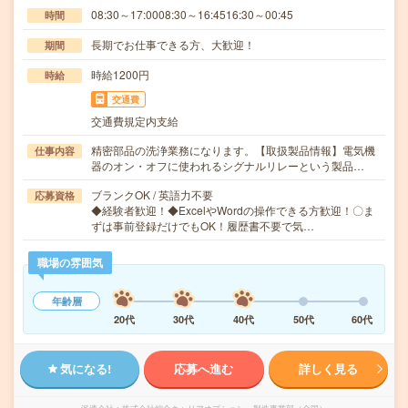
08:30～17:0008:30～16:4516:30～00:45
時間
長期でお仕事できる方、大歓迎！
期間
時給1200円
時給
交通費
交通費規定内支給
精密部品の洗浄業務になります。【取扱製品情報】電気機
仕事内容
器のオン・オフに使われるシグナルリレーという製品…
ブランクOK / 英語力不要
応募資格
◆経験者歓迎！◆ExcelやWordの操作できる方歓迎！〇ま
ずは事前登録だけでもOK！履歴書不要で気…
職場の雰囲気
年齢層
20代
30代
40代
50代
60代
気になる!
応募へ進む
詳しく見る