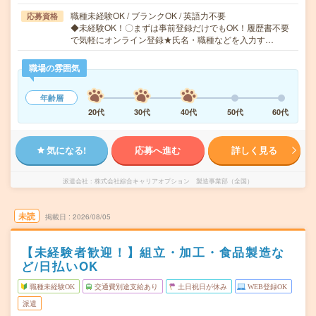
職種未経験OK / ブランクOK / 英語力不要
応募資格
◆未経験OK！〇まずは事前登録だけでもOK！履歴書不要
で気軽にオンライン登録★氏名・職種などを入力す…
職場の雰囲気
年齢層
20代
30代
40代
50代
60代
気になる!
応募へ進む
詳しく見る
派遣会社
株式会社綜合キャリアオプション 製造事業部（全国）
未読
掲載日
2026/08/05
【未経験者歓迎！】組立・加工・食品製造な
ど/日払いOK
職種未経験OK
交通費別途支給あり
土日祝日が休み
WEB登録OK
派遣