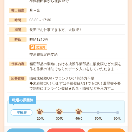
小鶴新田駅から徒歩15分
月～金
曜日頻度
08:30～17:30
時間
長期でお仕事できる方、大歓迎！
期間
時給1210円
時給
交通費
交通費規定内支給
精密部品の製造における成膜作業部品に酸化膜などの膜を
仕事内容
作る作業の補助そちらのデータ入力をしていただきま…
職種未経験OK / ブランクOK / 英語力不要
応募資格
◆未経験OK！〇まずは事前登録だけでもOK！履歴書不要
で気軽にオンライン登録★氏名・職種などを入力す…
職場の雰囲気
年齢層
20代
30代
40代
50代
60代