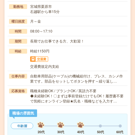
宮城県栗原市
勤務地
石越駅から車15分
月～金
曜日頻度
08:00～17:10
時間
長期でお仕事できる方、大歓迎！
期間
時給1150円
時給
交通費
交通費規定内支給
自動車用部品(ケーブル)の機械組付け、プレス、カシメ作
仕事内容
業です。部品をセットしてボタンを押す～繰り返し…
職種未経験OK / ブランクOK / 英語力不要
応募資格
◆未経験OK！〇まずは事前登録だけでもOK！履歴書不要
で気軽にオンライン登録★氏名・職種などを入力す…
職場の雰囲気
年齢層
20代
30代
40代
50代
60代