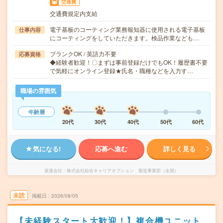
交通費
交通費規定内支給
電子基板のコーティング業務報知器に使用される電子基板
仕事内容
にコーティングをしていただきます。検品作業なども…
ブランクOK / 英語力不要
応募資格
◆経験者歓迎！〇まずは事前登録だけでもOK！履歴書不要
で気軽にオンライン登録★氏名・職種などを入力す…
職場の雰囲気
年齢層
20代
30代
40代
50代
60代
気になる!
応募へ進む
詳しく見る
派遣会社
株式会社綜合キャリアオプション 製造事業部（全国）
未読
掲載日
2026/08/05
【未経験スタート大歓迎！】複合機ユニット