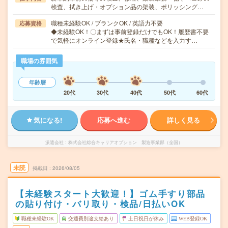
検査、拭き上げ・オプション品の架装、ポリッシング…
職種未経験OK / ブランクOK / 英語力不要
応募資格
◆未経験OK！〇まずは事前登録だけでもOK！履歴書不要
で気軽にオンライン登録★氏名・職種などを入力す…
職場の雰囲気
年齢層
20代
30代
40代
50代
60代
気になる!
応募へ進む
詳しく見る
派遣会社
株式会社綜合キャリアオプション 製造事業部（全国）
未読
掲載日
2026/08/05
【未経験スタート大歓迎！】ゴム手すり部品
の貼り付け・バリ取り・検品/日払いOK
職種未経験OK
交通費別途支給あり
土日祝日が休み
WEB登録OK