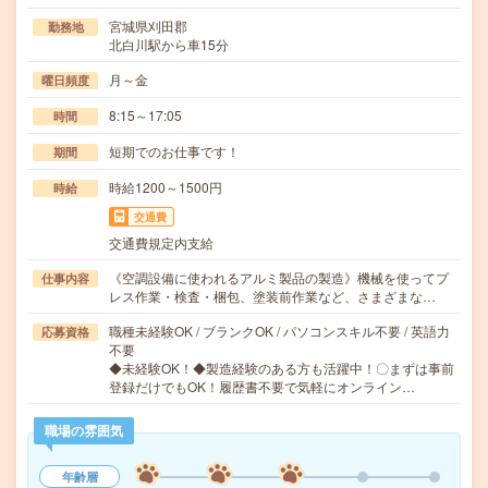
宮城県刈田郡
勤務地
北白川駅から車15分
月～金
曜日頻度
8:15～17:05
時間
短期でのお仕事です！
期間
時給1200～1500円
時給
交通費
交通費規定内支給
《空調設備に使われるアルミ製品の製造》機械を使ってプ
仕事内容
レス作業・検査・梱包、塗装前作業など、さまざまな…
職種未経験OK / ブランクOK / パソコンスキル不要 / 英語力
応募資格
不要
◆未経験OK！◆製造経験のある方も活躍中！〇まずは事前
登録だけでもOK！履歴書不要で気軽にオンライン…
職場の雰囲気
年齢層