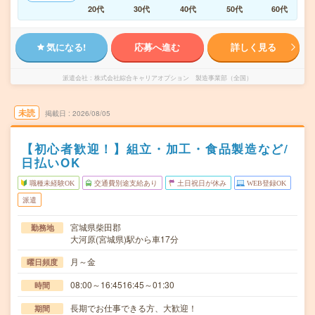
20代
30代
40代
50代
60代
気になる!
応募へ進む
詳しく見る
派遣会社
株式会社綜合キャリアオプション 製造事業部（全国）
未読
掲載日
2026/08/05
【初心者歓迎！】組立・加工・食品製造など/
日払いOK
職種未経験OK
交通費別途支給あり
土日祝日が休み
WEB登録OK
派遣
宮城県柴田郡
勤務地
大河原(宮城県)駅から車17分
月～金
曜日頻度
08:00～16:4516:45～01:30
時間
長期でお仕事できる方、大歓迎！
期間