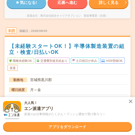
気になる!
応募へ進む
詳しく見る
派遣会社
株式会社綜合キャリアオプション 製造事業部（全国）
未読
掲載日
2026/08/05
【未経験スタートOK！】半導体製造装置の組
立・検査/日払いOK
職種未経験OK
交通費別途支給あり
土日祝日が休み
WEB登録OK
派遣
宮城県黒川郡
勤務地
月～金
曜日頻度
08:30～17:3013:00～22:00
時間
大人気！
エン派遣アプリ
長期でお仕事できる方、大歓迎！
期間
派遣のお仕事情報がたくさん！プッシュ通知で受け取ろう！
時給1225円
時給
アプリをダウンロード
交通費
交通費規定内支給