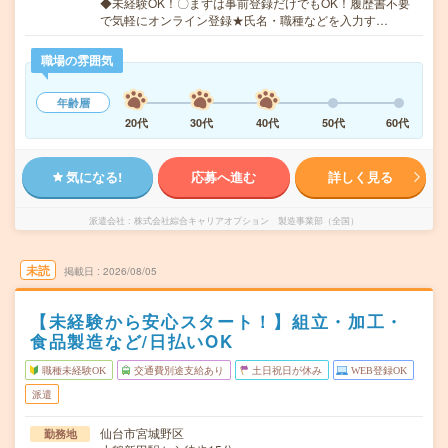
◆未経験OK！〇まずは事前登録だけでもOK！履歴書不要
で気軽にオンライン登録★氏名・職種などを入力す…
職場の雰囲気
年齢層
20代
30代
40代
50代
60代
気になる!
応募へ進む
詳しく見る
派遣会社
株式会社綜合キャリアオプション 製造事業部（全国）
未読
掲載日
2026/08/05
【未経験から安心スタート！】組立・加工・
食品製造など/日払いOK
職種未経験OK
交通費別途支給あり
土日祝日が休み
WEB登録OK
派遣
仙台市宮城野区
勤務地