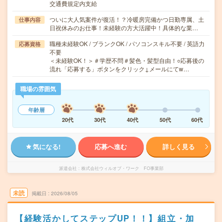
交通費規定内支給
ついに大人気案件が復活！？冷暖房完備かつ日勤専属、土
仕事内容
日祝休みのお仕事！未経験の方大活躍中！具体的な業…
職種未経験OK / ブランクOK / パソコンスキル不要 / 英語力
応募資格
不要
＜未経験OK！＞＃学歴不問＃髪色・髪型自由！○応募後の
流れ「応募する」ボタンをクリック↓メールにてw…
職場の雰囲気
年齢層
20代
30代
40代
50代
60代
気になる!
応募へ進む
詳しく見る
派遣会社
株式会社ウィルオブ・ワーク FO事業部
未読
掲載日
2026/08/05
【経験活かしてステップUP！！】組立・加