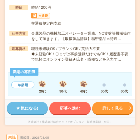
時給1200円
時給
交通費
交通費規定内支給
金属製品の機械加工オペレーター業務。NC旋盤等機械操作
仕事内容
をして頂きます。【取扱製品情報】精密部品≪待遇…
職種未経験OK / ブランクOK / 英語力不要
応募資格
◆未経験OK！〇まずは事前登録だけでもOK！履歴書不要
で気軽にオンライン登録★氏名・職種などを入力す…
職場の雰囲気
年齢層
20代
30代
40代
50代
60代
気になる!
応募へ進む
詳しく見る
派遣会社
株式会社綜合キャリアオプション 製造事業部（全国）
未読
掲載日
2026/08/05