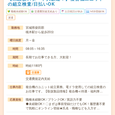
の組立検査/日払いOK
職種未経験OK
交通費別途支給あり
土日祝日が休み
WEB登録OK
派遣
宮城県柴田郡
勤務地
槻木駅から徒歩20分
月～金
曜日頻度
08:05～16:35
時間
長期でお仕事できる方、大歓迎！
期間
時給1180円
時給
交通費
交通費規定内支給
複合機のユニット組立業務。電ドラ使用しての組立検査の
仕事内容
お仕事です。【取扱製品情報】複合機≪待遇・福利厚…
職種未経験OK / ブランクOK / 英語力不要
応募資格
◆未経験OK！〇まずは事前登録だけでもOK！履歴書不要
で気軽にオンライン登録★氏名・職種などを入力す…