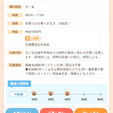
月～金
曜日頻度
08:00～17:00
時間
長期でお仕事できる方、大歓迎！
期間
時給1650円
時給
交通費
交通費規定内支給
主に化合物半導体向けの材料の製造に係わる作業に従事し
仕事内容
ます。具体的には、原料の設備への投入、鋳型による…
職種未経験OK / ブランクOK / 英語力不要
応募資格
◆未経験OK！〇まずは事前登録だけでもOK！履歴書不要
で気軽にオンライン登録★氏名・職種などを入力す…
職場の雰囲気
年齢層
20代
30代
40代
50代
60代
気になる!
応募へ進む
詳しく見る