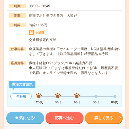
08:00～16:45
時間
長期でお仕事できる方、大歓迎！
期間
時給1185円
時給
交通費
交通費規定内支給
金属製品の機械加工オペレーター業務。NC旋盤等機械操作
仕事内容
をして頂きます。【取扱製品情報】精密部品≪待遇…
職種未経験OK / ブランクOK / 英語力不要
応募資格
◆未経験OK！〇まずは事前登録だけでもOK！履歴書不要
で気軽にオンライン登録★氏名・職種などを入力す…
職場の雰囲気
年齢層
20代
30代
40代
50代
60代
気になる!
応募へ進む
詳しく見る