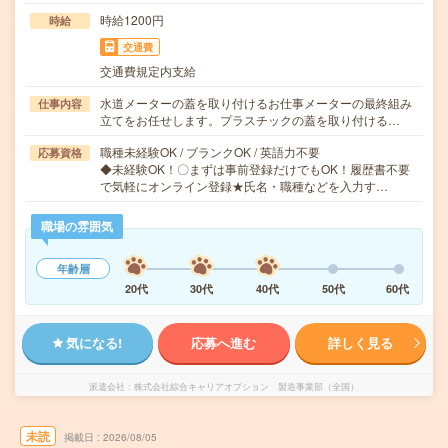
時給1200円
時給
交通費
交通費規定内支給
水道メーターの蓋を取り付けるお仕事メーターの最終組み
仕事内容
立てをお任せします。プラスチックの蓋を取り付ける…
職種未経験OK / ブランクOK / 英語力不要
応募資格
◆未経験OK！〇まずは事前登録だけでもOK！履歴書不要
で気軽にオンライン登録★氏名・職種などを入力す…
職場の雰囲気
年齢層
20代
30代
40代
50代
60代
気になる!
応募へ進む
詳しく見る
派遣会社
株式会社綜合キャリアオプション 製造事業部（全国）
未読
掲載日
2026/08/05