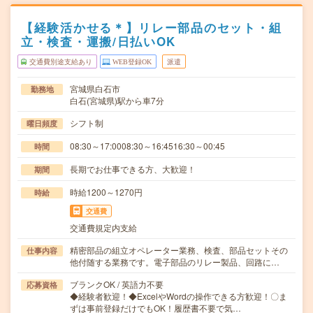
【経験活かせる＊】リレー部品のセット・組
立・検査・運搬/日払いOK
交通費別途支給あり
WEB登録OK
派遣
宮城県白石市
勤務地
白石(宮城県)駅から車7分
シフト制
曜日頻度
08:30～17:0008:30～16:4516:30～00:45
時間
長期でお仕事できる方、大歓迎！
期間
時給1200～1270円
時給
交通費
交通費規定内支給
精密部品の組立オペレーター業務、検査、部品セットその
仕事内容
他付随する業務です。電子部品のリレー製品、回路に…
ブランクOK / 英語力不要
応募資格
◆経験者歓迎！◆ExcelやWordの操作できる方歓迎！〇ま
ずは事前登録だけでもOK！履歴書不要で気…