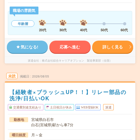
職場の雰囲気
年齢層
20代
30代
40代
50代
60代
気になる!
応募へ進む
詳しく見る
派遣会社
株式会社綜合キャリアオプション 製造事業部（全国）
未読
掲載日
2026/08/05
【経験者×ブラッシュUP！！】リレー部品の
洗浄/日払いOK
交通費別途支給あり
土日祝日が休み
WEB登録OK
派遣
宮城県白石市
勤務地
白石(宮城県)駅から車7分
月～金
曜日頻度