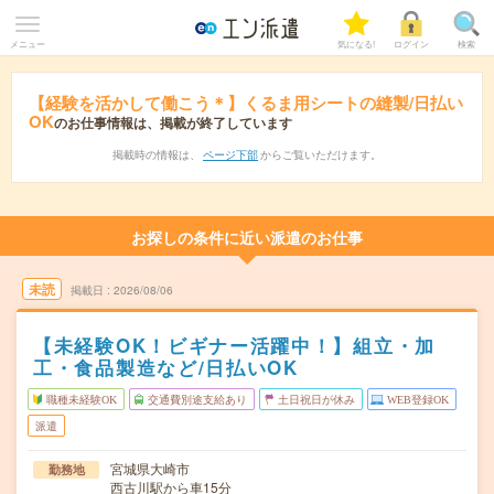
メニュー
気になる!
ログイン
検索
【経験を活かして働こう＊】くるま用シートの縫製/日払い
OK
のお仕事情報は、掲載が終了しています
掲載時の情報は、
ページ下部
からご覧いただけます。
お探しの条件に近い派遣のお仕事
未読
掲載日
2026/08/06
【未経験OK！ビギナー活躍中！】組立・加
工・食品製造など/日払いOK
職種未経験OK
交通費別途支給あり
土日祝日が休み
WEB登録OK
派遣
宮城県大崎市
勤務地
西古川駅から車15分