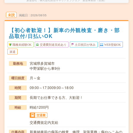
派遣会社
株式会社綜合キャリアオプション 製造事業部（全国）
未読
掲載日
2026/08/05
【初心者歓迎！】新車の外観検査・磨き・部
品取付/日払いOK
職種未経験OK
交通費別途支給あり
土日祝日が休み
WEB登録OK
派遣
宮城県多賀城市
勤務地
中野栄駅から車9分
月～金
曜日頻度
09:00～17:3009:00～18:00
時間
長期でお仕事できる方、大歓迎！
期間
時給1200円
時給
交通費
交通費規定内支給
新車納車前の傷等の検査、修理、架装業務・傷やへこみの
仕事内容