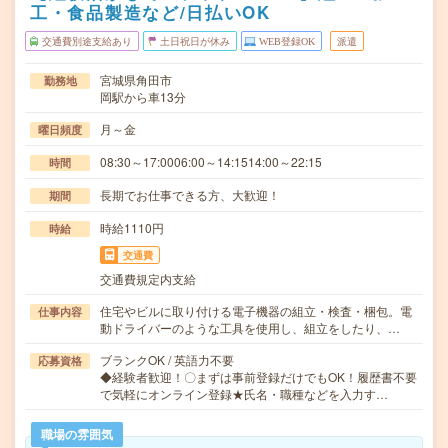
工・食品製造など/日払いOK
交通費別途支給あり
土日祝日が休み
WEB登録OK
派遣
宮城県角田市
勤務地
岡駅から車13分
月～金
曜日頻度
08:30～17:0006:00～14:1514:00～22:15
時間
長期でお仕事できる方、大歓迎！
期間
時給1110円
時給
交通費
交通費規定内支給
住宅やビルに取り付ける電子機器の組立・検査・梱包。電
仕事内容
動ドライバーのような工具を使用し、組立をしたり、…
ブランクOK / 英語力不要
応募資格
◆経験者歓迎！〇まずは事前登録だけでもOK！履歴書不要
で気軽にオンライン登録★氏名・職種などを入力す…
職場の雰囲気