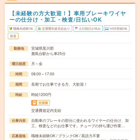
【未経験の方大歓迎！】車用ブレーキワイヤ
ーの仕分け・加工・検査/日払いOK
職種未経験OK
交通費別途支給あり
土日祝日が休み
WEB登録OK
派遣
宮城県黒川郡
勤務地
鹿島台駅から車25分
月～金
曜日頻度
08:00～17:00
時間
長期でお仕事できる方、大歓迎！
期間
時給1200円
時給
交通費
交通費規定内支給
自動車のブレーキの部分に使われるワイヤーの仕分け、加
仕事内容
工、検査などのお仕事です。チューブの持ち運び作業…
職種未経験OK / ブランクOK / 英語力不要
応募資格