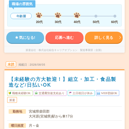
職場の雰囲気
年齢層
20代
30代
40代
50代
60代
気になる!
応募へ進む
詳しく見る
派遣会社
株式会社綜合キャリアオプション 製造事業部（全国）
未読
掲載日
2026/08/05
【未経験の方大歓迎！】組立・加工・食品製
造など/日払いOK
職種未経験OK
交通費別途支給あり
土日祝日が休み
WEB登録OK
派遣
宮城県柴田郡
勤務地
大河原(宮城県)駅から車17分
月～金
曜日頻度