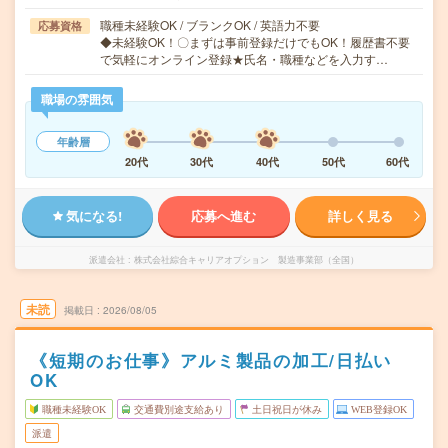
職種未経験OK / ブランクOK / 英語力不要
応募資格
◆未経験OK！〇まずは事前登録だけでもOK！履歴書不要
で気軽にオンライン登録★氏名・職種などを入力す…
職場の雰囲気
年齢層
20代
30代
40代
50代
60代
気になる!
応募へ進む
詳しく見る
派遣会社
株式会社綜合キャリアオプション 製造事業部（全国）
未読
掲載日
2026/08/05
《短期のお仕事》アルミ製品の加工/日払い
OK
職種未経験OK
交通費別途支給あり
土日祝日が休み
WEB登録OK
派遣