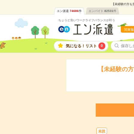
【未経験の方も安
エン派遣
74686
件
エンバイト
82531
件
ちょうど良いワークライフバランスが叶う
関東版
気になる！リスト
0
保存し
【未経験の方
未読