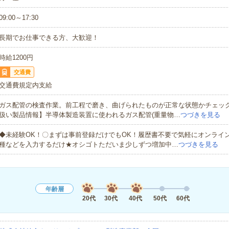
09:00～17:30
長期でお仕事できる方、大歓迎！
時給1200円
交通費
交通費規定内支給
ガス配管の検査作業。前工程で磨き、曲げられたものが正常な状態かチェッ
扱い製品情報】半導体製造装置に使われるガス配管(重量物…
つづきを見る
◆未経験OK！〇まずは事前登録だけでもOK！履歴書不要で気軽にオンライ
種などを入力するだけ★オシゴトただいま少しずつ増加中…
つづきを見る
年齢層
20代
30代
40代
50代
60代