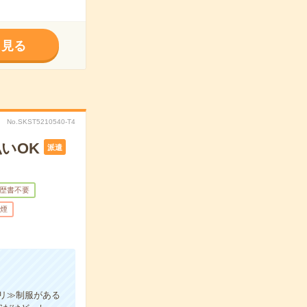
く見る
No.SKST5210540-T4
いOK
派遣
歴書不要
煙
リ≫制服がある