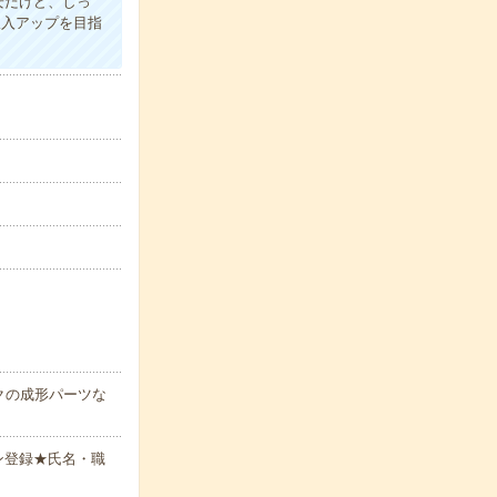
安だけど、しっ
収入アップを目指
クの成形パーツな
ン登録★氏名・職