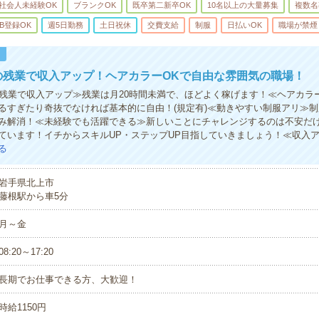
社会人未経験OK
ブランクOK
既卒第二新卒OK
10名以上の大量募集
複数名
B登録OK
週5日勤務
土日祝休
交費支給
制服
日払いOK
職場が禁煙
！
の残業で収入アップ！ヘアカラーOKで自由な雰囲気の職場！
の残業で収入アップ≫残業は月20時間未満で、ほどよく稼げます！≪ヘアカラ
るすぎたり奇抜でなければ基本的に自由！(規定有)≪動きやすい制服アリ≫
み解消！≪未経験でも活躍できる≫新しいことにチャレンジするのは不安だ
ています！イチからスキルUP・ステップUP目指していきましょう！≪収入
る
岩手県北上市
藤根駅から車5分
月～金
08:20～17:20
長期でお仕事できる方、大歓迎！
時給1150円