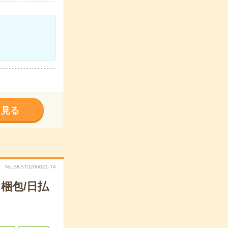
く見る
No.SKST5206021-T4
梱包/日払