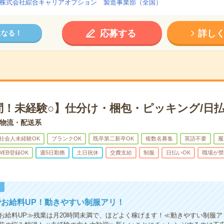
株式会社綜合キャリアオプション 製造事業部（全国）
応募する
詳し
になる！
問！未経験○】仕分け・梱包・ピッキング/日払
物流・配送系
社会人未経験OK
ブランクOK
既卒第二新卒OK
複数名募集
英語不要
履
WEB登録OK
週5日勤務
土日祝休
交費支給
制服
日払いOK
職場が禁
！
お給料UP！動きやすい制服アリ！
お給料UP≫残業は月20時間未満で、ほどよく稼げます！≪動きやすい制服ア