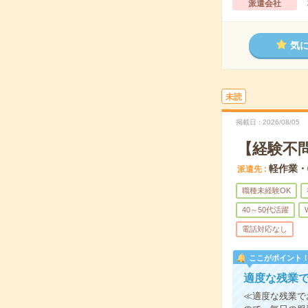
派遣会社
気
未読
掲載日
2026/08/05
【経験不
軽作業・
派遣先
職種未経験OK
40～50代活躍
電話対応なし
ここがポイント
適度な残業で
≪適度な残業で