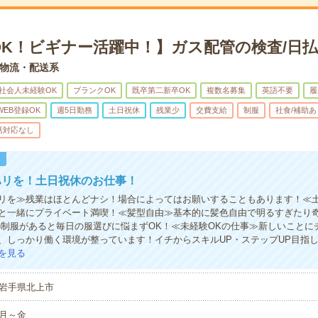
OK！ビギナー活躍中！】ガス配管の検査/日払
物流・配送系
社会人未経験OK
ブランクOK
既卒第二新卒OK
複数名募集
英語不要
履
WEB登録OK
週5日勤務
土日祝休
残業少
交費支給
制服
社食/補助あ
話対応なし
！
ハリを！土日祝休のお仕事！
リを≫残業はほとんどナシ！場合によってはお願いすることもあります！≪
と一緒にプライベート満喫！≪髪型自由≫基本的に髪色自由で明るすぎたり
有)制服があると毎日の服選びに悩まずOK！≪未経験OKの仕事≫新しいことに
、しっかり働く環境が整っています！イチからスキルUP・ステップUP目指
を見る
岩手県北上市
月～金