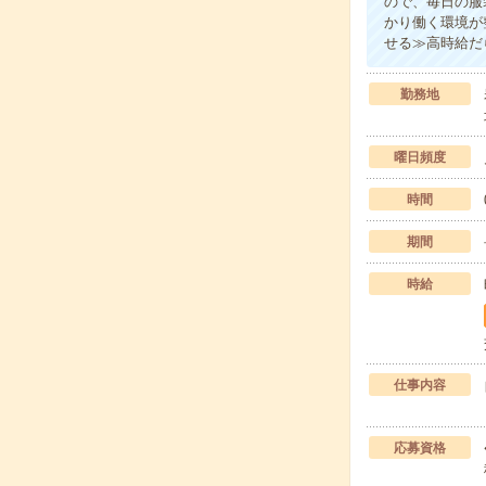
ので、毎日の服
かり働く環境が
せる≫高時給だ
勤務地
曜日頻度
時間
期間
時給
仕事内容
応募資格