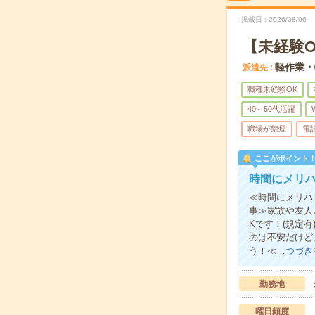
掲載日
2026/08/06
【未経験
軽作業・
派遣先
職種未経験OK
40～50代活躍
職場が禁煙
電
ここがポイント
時間にメリ
≪時間にメリハ
事≫家族や友人
Kです！(規定
のは不安だけど
う！≪…
つづき
勤務地
曜日頻度