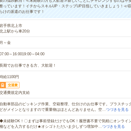
装の悩み解消！≪未経験の方も大歓迎≫新しいことにチャレンジするのは不
整っています！イチからスキルUP・ステップUP目指していきましょう！≪
らけの派遣のお仕事です！
岩手県北上市
北上駅から車20分
月～金
07:00～16:0019:00～04:00
長期でお仕事できる方、大歓迎！
時給1100円
交通費
交通費規定内支給
自動車部品のピッキング作業、空箱整理、仕分けのお仕事です。プラスチッ
どがメインとなりますので重量物はほとんどありません。空…
つづきを見る
◆未経験OK！〇まずは事前登録だけでもOK！履歴書不要で気軽にオンライ
種などを入力するだけ★オシゴトただいま少しずつ増加中…
つづきを見る