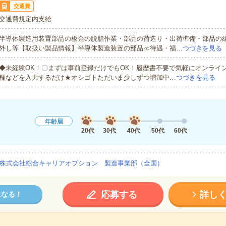
交通費
交通費規定内支給
半導体製造用装置部品の板金の脱脂作業・部品の荷造り・出荷準備・部品の
外し等【取扱い製品情報】半導体製造装置の部品≪待遇・福…
つづきを見る
◆未経験OK！〇まずは事前登録だけでもOK！履歴書不要で気軽にオンライ
種などを入力するだけ★オシゴトただいま少しずつ増加中…
つづきを見る
年齢層
20代
30代
40代
50代
60代
株式会社綜合キャリアオプション 製造事業部（全国）
応募する
詳し
になる！