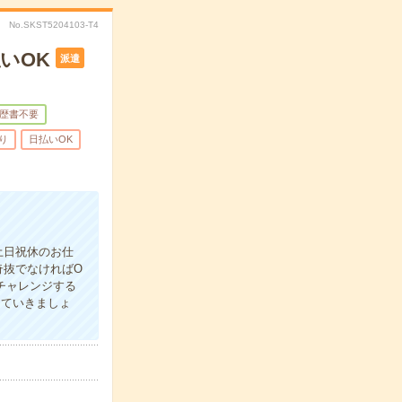
No.SKST5204103-T4
いOK
派遣
歴書不要
り
日払いOK
土日祝休のお仕
奇抜でなければO
チャレンジする
していきましょ