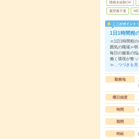
職種未経験OK
履歴書不要
WE
ここがポイント
1日1時間程
≪1日1時間程
囲気の職場≫明
毎日の服装の悩
働く環境が整っ
≫…
つづきを見
勤務地
曜日頻度
時間
期間
時給