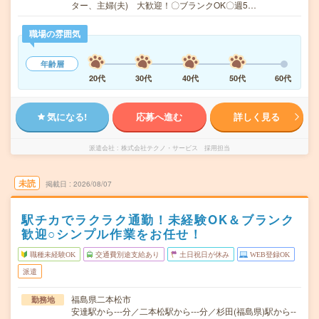
ター、主婦(夫) 大歓迎！〇ブランクOK〇週5…
職場の雰囲気
年齢層
20代
30代
40代
50代
60代
気になる!
応募へ進む
詳しく見る
派遣会社
株式会社テクノ・サービス 採用担当
未読
掲載日
2026/08/07
駅チカでラクラク通勤！未経験OK＆ブランク
歓迎○シンプル作業をお任せ！
職種未経験OK
交通費別途支給あり
土日祝日が休み
WEB登録OK
派遣
福島県二本松市
勤務地
安達駅から---分／二本松駅から---分／杉田(福島県)駅から--