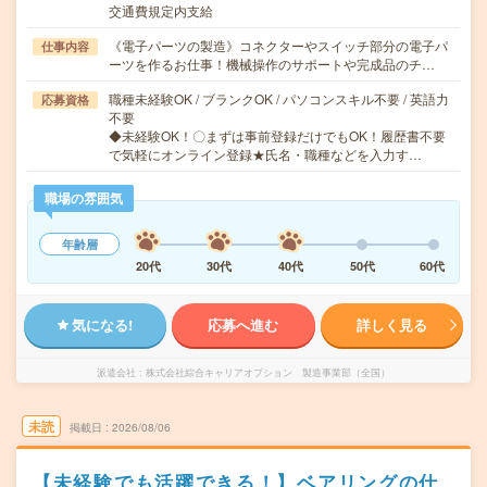
交通費規定内支給
《電子パーツの製造》コネクターやスイッチ部分の電子パ
仕事内容
ーツを作るお仕事！機械操作のサポートや完成品のチ…
職種未経験OK / ブランクOK / パソコンスキル不要 / 英語力
応募資格
不要
◆未経験OK！〇まずは事前登録だけでもOK！履歴書不要
で気軽にオンライン登録★氏名・職種などを入力す…
職場の雰囲気
年齢層
20代
30代
40代
50代
60代
気になる!
応募へ進む
詳しく見る
派遣会社
株式会社綜合キャリアオプション 製造事業部（全国）
未読
掲載日
2026/08/06
【未経験でも活躍できる！】ベアリングの仕