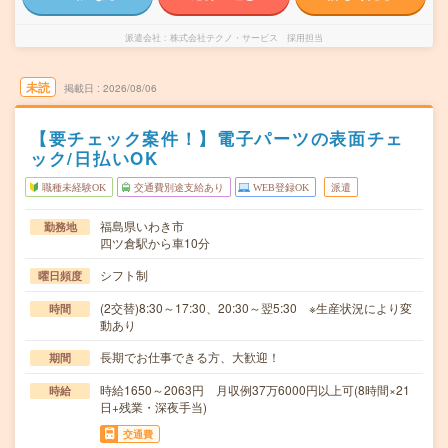
派遣会社
株式会社テクノ・サービス 採用担当
未読
掲載日
2026/08/06
【要チェック案件！】電子パーツの表面チェ
ック/日払いOK
職種未経験OK
交通費別途支給あり
WEB登録OK
派遣
福島県いわき市
勤務地
四ツ倉駅から車10分
シフト制
曜日頻度
(2交替)8:30～17:30、20:30～翌5:30 ※生産状況により変
時間
動あり
長期でお仕事できる方、大歓迎！
期間
時給1650～2063円 月収例37万6000円以上可(8時間×21
時給
日+残業・深夜手当)
交通費