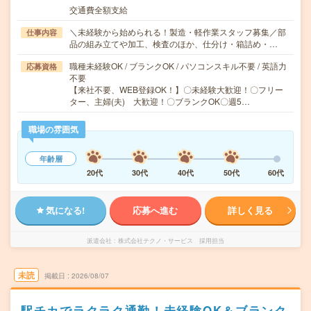
交通費全額支給
＼未経験から始められる！製造・軽作業スタッフ募集／部
仕事内容
品の組み立てや加工、検査のほか、仕分け・箱詰め・…
職種未経験OK / ブランクOK / パソコンスキル不要 / 英語力
応募資格
不要
【来社不要、WEB登録OK！】〇未経験大歓迎！〇フリー
ター、主婦(夫) 大歓迎！〇ブランクOK〇週5…
職場の雰囲気
年齢層
20代
30代
40代
50代
60代
気になる!
応募へ進む
詳しく見る
派遣会社
株式会社テクノ・サービス 採用担当
未読
掲載日
2026/08/07
駅チカでラクラク通勤！未経験OK＆ブランク