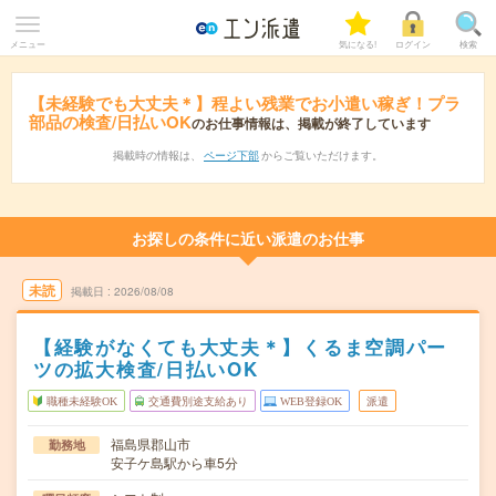
メニュー
気になる!
ログイン
検索
【未経験でも大丈夫＊】程よい残業でお小遣い稼ぎ！プラ
部品の検査/日払いOK
のお仕事情報は、掲載が終了しています
掲載時の情報は、
ページ下部
からご覧いただけます。
お探しの条件に近い派遣のお仕事
未読
掲載日
2026/08/08
【経験がなくても大丈夫＊】くるま空調パー
ツの拡大検査/日払いOK
職種未経験OK
交通費別途支給あり
WEB登録OK
派遣
福島県郡山市
勤務地
安子ケ島駅から車5分