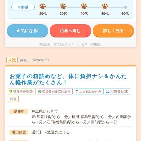
年齢層
20代
30代
40代
50代
60代
気になる!
応募へ進む
詳しく見る
派遣会社
株式会社テクノ・サービス 採用担当
未読
掲載日
2026/08/07
お菓子の箱詰めなど、体に負担ナシ＆かんた
ん軽作業がたくさん！
職種未経験OK
交通費別途支給あり
土日祝日が休み
WEB登録OK
派遣
福島県いわき市
勤務地
泉(常磐線)駅から---分／植田(福島県)駅から---分／勿来駅か
ら---分／江田(福島県)駅から---分／川前駅から---分
週5日 ※派遣先による
曜日頻度