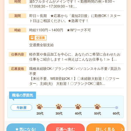
週5フルタイムがメインです！＜勤務時間の例＞8:00～
時間
17:008:30～17:309:00～18:…
即日～長期 ★応募から「最短2日後」に勤務OK！スター
期間
ト日はご相談ください。★急募です！
時給1100円～1400円 ★Wワーク不可
時給
交通費
交通費全額支給
軽作業や食品加工を中心に、あなたのご希望に合わせたお
仕事内容
仕事をご紹介します！≪例えばこんなお仕事も！≫【…
職種未経験OK / ブランクOK / パソコンスキル不要 / 英語力
応募資格
不要
【来社不要、WEB登録OK！】〇未経験大歓迎！〇フリー
ター、主婦(夫) 大歓迎！〇ブランクOK〇週5…
職場の雰囲気
年齢層
20代
30代
40代
50代
60代
気になる!
応募へ進む
詳しく見る