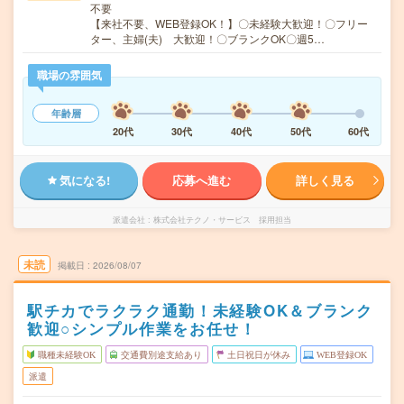
不要
【来社不要、WEB登録OK！】〇未経験大歓迎！〇フリー
ター、主婦(夫) 大歓迎！〇ブランクOK〇週5…
職場の雰囲気
年齢層
20代
30代
40代
50代
60代
気になる!
応募へ進む
詳しく見る
派遣会社
株式会社テクノ・サービス 採用担当
未読
掲載日
2026/08/07
駅チカでラクラク通勤！未経験OK＆ブランク
歓迎○シンプル作業をお任せ！
職種未経験OK
交通費別途支給あり
土日祝日が休み
WEB登録OK
派遣