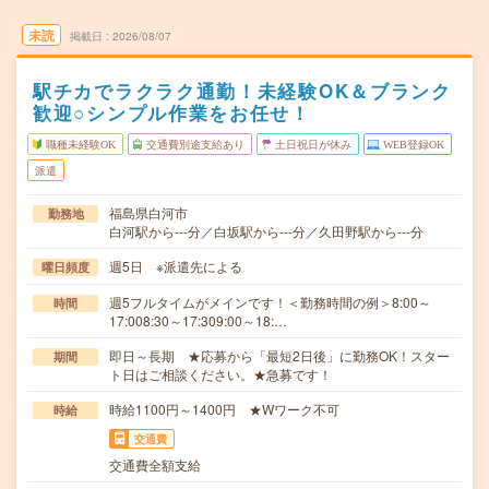
未読
掲載日
2026/08/07
駅チカでラクラク通勤！未経験OK＆ブランク
歓迎○シンプル作業をお任せ！
職種未経験OK
交通費別途支給あり
土日祝日が休み
WEB登録OK
派遣
福島県白河市
勤務地
白河駅から---分／白坂駅から---分／久田野駅から---分
週5日 ※派遣先による
曜日頻度
週5フルタイムがメインです！＜勤務時間の例＞8:00～
時間
17:008:30～17:309:00～18:…
即日～長期 ★応募から「最短2日後」に勤務OK！スター
期間
ト日はご相談ください。★急募です！
時給1100円～1400円 ★Wワーク不可
時給
交通費
交通費全額支給