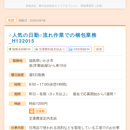
派遣会社
株式会社綜合キャリアオプション 製造事業部（全国）
未読
掲載日
2026/08/08
○人気の日勤○流れ作業での梱包業務
_H132015
職種未経験OK
交通費別途支給あり
WEB登録OK
派遣
福島県いわき市
勤務地
泉(常磐線)駅から車10分
週5日勤務
曜日頻度
9:00～17:00(休憩1時間)
時間
即日～長期（3ヶ月以上） 最短で応募開始から1週間！
期間
時給1200円
時給
交通費
交通費規定内支給
日用品で使われる洗剤などを製造している工場でのお仕事
仕事内容