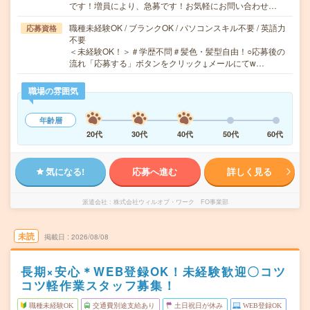
です！増員により、急募です！お気軽にお問い合わせ…
職種未経験OK / ブランクOK / パソコンスキル不要 / 英語力
応募資格
不要
＜未経験OK！＞＃学歴不問＃髪色・髪型自由！○応募後の
流れ「応募する」ボタンをクリック↓メールにてw…
職場の雰囲気
年齢層
20代
30代
40代
50代
60代
気になる!
応募へ進む
詳しく見る
派遣会社
株式会社ウィルオブ・ワーク FO事業部
未読
掲載日
2026/08/08
長期×安心＊WEB登録OK！未経験歓迎〇コツ
コツ軽作業スタッフ募集！
職種未経験OK
交通費別途支給あり
土日祝日が休み
WEB登録OK