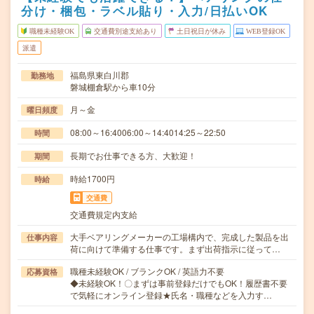
分け・梱包・ラベル貼り・入力/日払いOK
職種未経験OK
交通費別途支給あり
土日祝日が休み
WEB登録OK
派遣
福島県東白川郡
勤務地
磐城棚倉駅から車10分
月～金
曜日頻度
08:00～16:4006:00～14:4014:25～22:50
時間
長期でお仕事できる方、大歓迎！
期間
時給1700円
時給
交通費
交通費規定内支給
大手ベアリングメーカーの工場構内で、完成した製品を出
仕事内容
荷に向けて準備する仕事です。まず出荷指示に従って…
職種未経験OK / ブランクOK / 英語力不要
応募資格
◆未経験OK！〇まずは事前登録だけでもOK！履歴書不要
で気軽にオンライン登録★氏名・職種などを入力す…