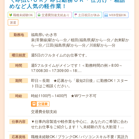
めなど人気の軽作業！
職種未経験OK
交通費別途支給あり
土日祝日が休み
WEB登録OK
派遣
福島県いわき市
勤務地
泉(常磐線)駅から---分／植田(福島県)駅から---分／勿来駅か
ら---分／江田(福島県)駅から---分／川前駅から---分
週5日のフルタイムのお仕事です。
曜日頻度
週5フルタイムがメインです！＜勤務時間の例＞8:00～
時間
17:008:30～17:309:00～18:…
即日～長期 ★応募から「最短2日後」に勤務OK！スター
期間
ト日はご相談ください。
時給1100円～1400円 ★Wワーク不可
時給
交通費
交通費全額支給
▼仕事内容製造や軽作業を中心に、あなたのご希望に合わ
仕事内容
せたお仕事をご紹介します！＼未経験の方も大歓迎！…
職種未経験OK / ブランクOK / パソコンスキル不要 / 英語力
応募資格