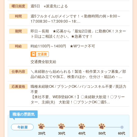
週5日 ※派遣先による
曜日頻度
週5フルタイムがメインです！＜勤務時間の例＞8:00～
時間
17:008:30～17:309:00～18:…
即日～長期 ★応募から「最短2日後」に勤務OK！スター
期間
ト日はご相談ください。★急募です！
時給1100円～1400円 ★Wワーク不可
時給
交通費
交通費全額支給
＼未経験から始められる！製造・軽作業スタッフ募集／部
仕事内容
品の組み立てや加工、検査のほか、仕分け・箱詰め・…
職種未経験OK / ブランクOK / パソコンスキル不要 / 英語力
応募資格
不要
【来社不要、WEB登録OK！】〇未経験大歓迎！〇フリー
ター、主婦(夫) 大歓迎！〇ブランクOK〇週5…
職場の雰囲気
年齢層
20代
30代
40代
50代
60代