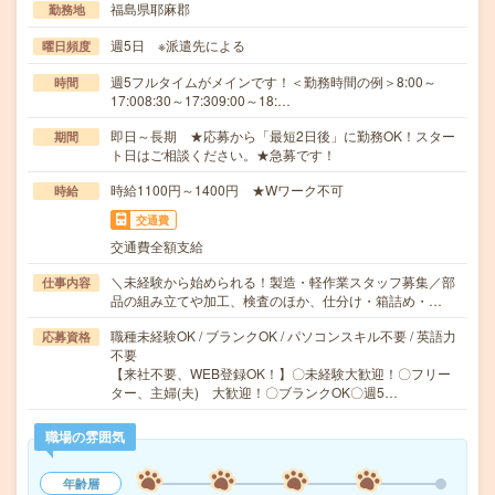
福島県耶麻郡
勤務地
週5日 ※派遣先による
曜日頻度
週5フルタイムがメインです！＜勤務時間の例＞8:00～
時間
17:008:30～17:309:00～18:…
即日～長期 ★応募から「最短2日後」に勤務OK！スター
期間
ト日はご相談ください。★急募です！
時給1100円～1400円 ★Wワーク不可
時給
交通費
交通費全額支給
＼未経験から始められる！製造・軽作業スタッフ募集／部
仕事内容
品の組み立てや加工、検査のほか、仕分け・箱詰め・…
職種未経験OK / ブランクOK / パソコンスキル不要 / 英語力
応募資格
不要
【来社不要、WEB登録OK！】〇未経験大歓迎！〇フリー
ター、主婦(夫) 大歓迎！〇ブランクOK〇週5…
職場の雰囲気
年齢層