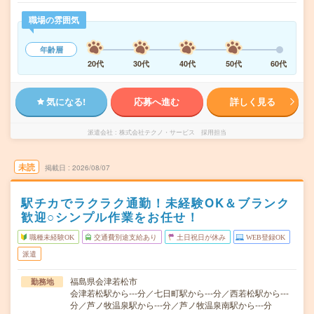
職場の雰囲気
年齢層
20代
30代
40代
50代
60代
気になる!
応募へ進む
詳しく見る
派遣会社
株式会社テクノ・サービス 採用担当
未読
掲載日
2026/08/07
駅チカでラクラク通勤！未経験OK＆ブランク
歓迎○シンプル作業をお任せ！
職種未経験OK
交通費別途支給あり
土日祝日が休み
WEB登録OK
派遣
福島県会津若松市
勤務地
会津若松駅から---分／七日町駅から---分／西若松駅から---
分／芦ノ牧温泉駅から---分／芦ノ牧温泉南駅から---分