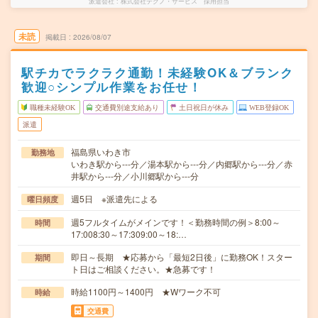
派遣会社
株式会社テクノ・サービス 採用担当
未読
掲載日
2026/08/07
駅チカでラクラク通勤！未経験OK＆ブランク
歓迎○シンプル作業をお任せ！
職種未経験OK
交通費別途支給あり
土日祝日が休み
WEB登録OK
派遣
福島県いわき市
勤務地
いわき駅から---分／湯本駅から---分／内郷駅から---分／赤
井駅から---分／小川郷駅から---分
週5日 ※派遣先による
曜日頻度
週5フルタイムがメインです！＜勤務時間の例＞8:00～
時間
17:008:30～17:309:00～18:…
即日～長期 ★応募から「最短2日後」に勤務OK！スター
期間
ト日はご相談ください。★急募です！
時給1100円～1400円 ★Wワーク不可
時給
交通費